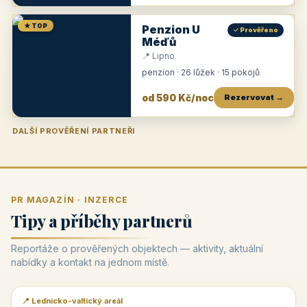
★ TOP
Penzion U
✓ Prověřeno
Méďů
📍 Lipno
penzion · 26 lůžek · 15 pokojů
od 590 Kč/noc
Rezervovat →
DALŠÍ PROVĚŘENÍ PARTNEŘI
Penzion U Zámku
Pension Faber
Penzion a vinařství Dobrovolný
Penzion a restaurace Maštal
Krčma Šatlava
Hotel Rozvoj
Penzion Zvoneček
Penzion Selský dvůr
Penzion Thallerův dům
Hotel Lípa
★
od 500 Kč
★
od 845 Kč
★
od 300 Kč
★
od 360 Kč
★
🍽️
★
od 400 Kč
★
od 550 Kč
★
od 530 Kč
★
od 1 190 Kč
★
od 450 Kč
PR MAGAZÍN · INZERCE
Tipy a příběhy partnerů
Reportáže o prověřených objektech — aktivity, aktuální
nabídky a kontakt na jednom místě.
📍 Lednicko-valtický areál
📰 PR článek