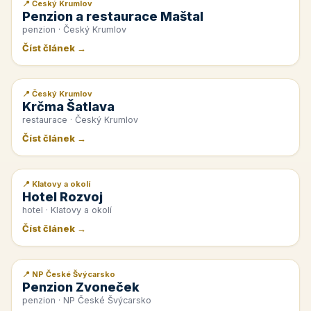
📍 Český Krumlov
📰 PR článek
Penzion a restaurace Maštal
penzion · Český Krumlov
Číst článek →
📍 Český Krumlov
📰 PR článek
Krčma Šatlava
restaurace · Český Krumlov
Číst článek →
📍 Klatovy a okolí
📰 PR článek
Hotel Rozvoj
hotel · Klatovy a okolí
Číst článek →
📍 NP České Švýcarsko
📰 PR článek
Penzion Zvoneček
penzion · NP České Švýcarsko