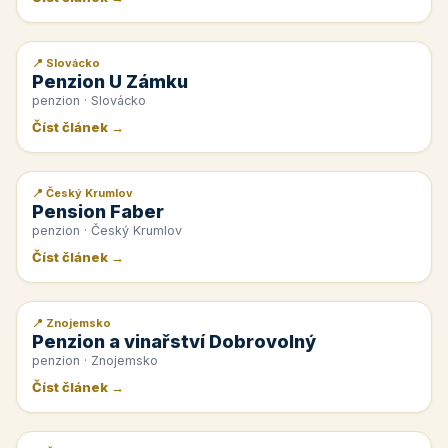
📍 Slovácko
📰 PR článek
Penzion U Zámku
penzion · Slovácko
Číst článek →
📍 Český Krumlov
📰 PR článek
Pension Faber
penzion · Český Krumlov
Číst článek →
📍 Znojemsko
📰 PR článek
Penzion a vinařství Dobrovolný
penzion · Znojemsko
Číst článek →