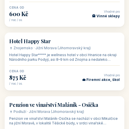
asi 8 km od dáln
CENA OD
Vhodné pro
600 Kč
🏨 Vinné sklepy
/ noc / os.
👥 54
🏨 hotel
Hotel Happy Star
🍷 Znojemsko · Jižní Morava (Jihomoravský kraj)
Hotel Happy Star**** je wellness hotel v obci Hnanice na okraji
Národního parku Podyjí, asi 8–9 km od Znojma a nedaleko
rakouských hranic, v
CENA OD
Vhodné pro
875 Kč
💼 Firemní akce, škol
/ noc / os.
👥 15
🏡 penzion
Penzion ve vinařství Maláník - Osička
🍷 Podluží · Jižní Morava (Jihomoravský kraj)
Penzion ve vinařství Maláník-Osička se nachází v obci Mikulčice
na jižní Moravě, v lokalitě Těšické búdy, v srdci vinařské
podoblasti Slovác