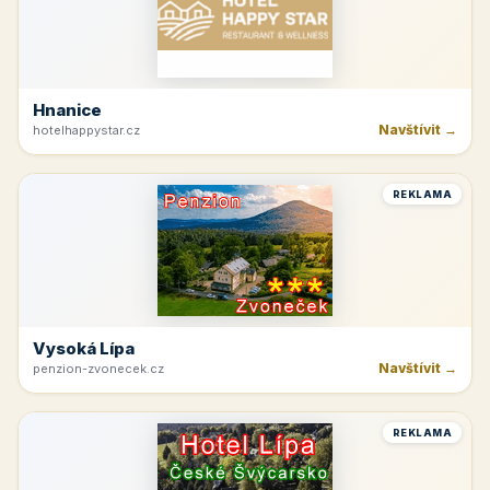
Hnanice
Navštívit →
hotelhappystar.cz
REKLAMA
Vysoká Lípa
Navštívit →
penzion-zvonecek.cz
REKLAMA