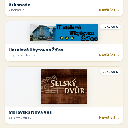
Krkonoše
Navštívit →
kinchata.eu
REKLAMA
Hotelová Ubytovna Žďas
Navštívit →
ubytovnazdas.cz
REKLAMA
Moravská Nová Ves
Navštívit →
selsky-dvur.eu