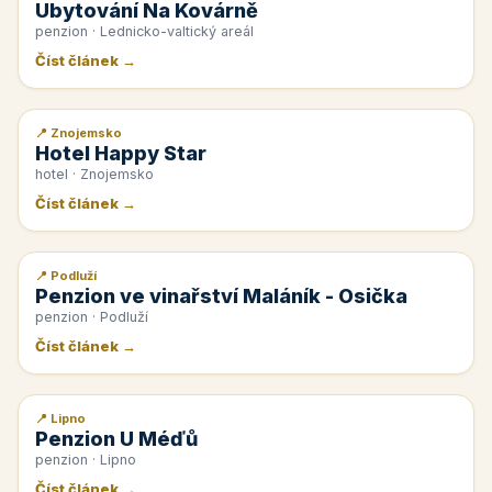
Ubytování Na Kovárně
penzion · Lednicko-valtický areál
Číst článek →
📍 Znojemsko
📰 PR článek
Hotel Happy Star
hotel · Znojemsko
Číst článek →
📍 Podluží
📰 PR článek
Penzion ve vinařství Maláník - Osička
penzion · Podluží
Číst článek →
📍 Lipno
📰 PR článek
Penzion U Méďů
penzion · Lipno
Číst článek →