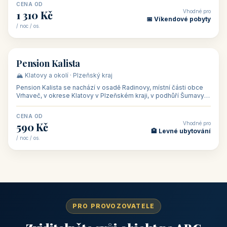
CENA OD
Vhodné pro
1 310 Kč
📅 Víkendové pobyty
/ noc / os.
👥 40
🏡 penzion
Pension Kalista
🏔️ Klatovy a okolí · Plzeňský kraj
Pension Kalista se nachází v osadě Radinovy, místní části obce
Vrhaveč, v okrese Klatovy v Plzeňském kraji, v podhůří Šumavy
— do města Klat
CENA OD
Vhodné pro
590 Kč
🏨 Levné ubytování
/ noc / os.
PRO PROVOZOVATELE