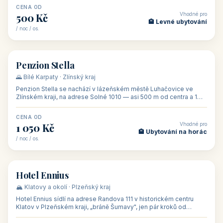
CENA OD
Vhodné pro
500 Kč
🏨 Levné ubytování
/ noc / os.
👥 44
🏡 penzion
Penzion Stella
🌄 Bílé Karpaty · Zlínský kraj
Penzion Stella se nachází v lázeňském městě Luhačovice ve
Zlínském kraji, na adrese Solné 1010 — asi 500 m od centra a 1
km od lázeňské kolo
CENA OD
Vhodné pro
1 050 Kč
🏨 Ubytování na horác
/ noc / os.
👥 50
🏨 hotel
Hotel Ennius
🏔️ Klatovy a okolí · Plzeňský kraj
Hotel Ennius sídlí na adrese Randova 111 v historickém centru
Klatov v Plzeňském kraji, „bráně Šumavy", jen pár kroků od
hlavního náměs