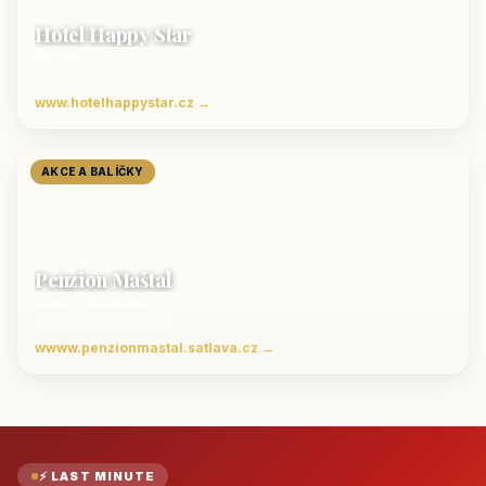
Hotel Happy Star
Hnanice
Luxusní ubytování jižní Morava
www.hotelhappystar.cz →
AKCE A BALÍČKY
Penzion Maštal
Český Krumlov
Penzion a restaurace
wwww.penzionmastal.satlava.cz →
⚡ LAST MINUTE