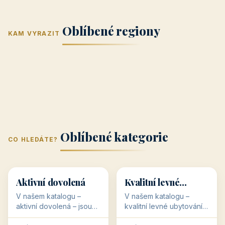
Jižní Morava
Jižní Čechy
(Jihomoravský
(Jihočeský
Střední Čechy
Oblíbené regiony
kraj)
Karlovarský
kraj)
KAM VYRAZIT
Zlínský kraj
Žilinský
(Středočeský
11 objektů
kraj
9 objektů
Liberecký kraj
6 objektů
Plzeňský kraj
4 objekty
kraj)
3 objekty
3 objekty
3 objekty
3 objekty
Oblíbené kategorie
CO HLEDÁTE?
🥾
💰
🥾
💰
36 objektů
34 objektů
Aktivní dovolená
Kvalitní levné
ubytování
V našem katalogu –
V našem katalogu –
aktivní dovolená – jsou
kvalitní levné ubytování –
pro Vás připraveny
jsou pro Vás připraveny