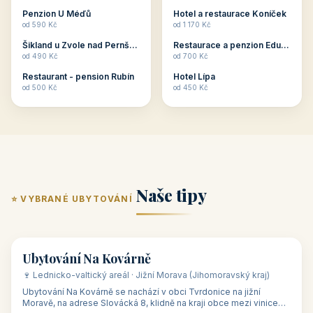
ubytování skupin v
zkušenosti pořádat i
Penzion U Méďů
Hotel a restaurace Koníček
penzionech, hotelích a
menší firemní akce a
od 590 Kč
od 1 170 Kč
apartmánech v ČR.
firemní školení, ale také
Šikland u Zvole nad Pernštejnem
Restaurace a penzion Eduard
Budete překva...
ob...
od 490 Kč
od 700 Kč
Restaurant - pension Rubín
Hotel Lípa
od 500 Kč
od 450 Kč
Naše tipy
⭐ VYBRANÉ UBYTOVÁNÍ
👥 17
🏡 penzion
Ubytování Na Kovárně
🍷 Lednicko-valtický areál · Jižní Morava (Jihomoravský kraj)
Ubytování Na Kovárně se nachází v obci Tvrdonice na jižní
Moravě, na adrese Slovácká 8, klidně na kraji obce mezi vinicemi,