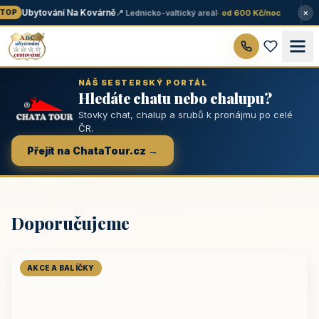
×
Ubytování Na Kovárně
📍 Lednicko-valtický areál
· od 600 Kč/noc
OP
NÁŠ SESTERSKÝ PORTÁL
Hledáte chatu nebo chalupu?
Stovky chat, chalup a srubů k pronájmu po celé
ČR.
Přejít na ChataTour.cz →
Doporučujeme
AKCE A BALÍČKY