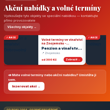
Akční nabídky a volné termíny
Vyzkoušejte tyto objekty se speciální nabídkou — kontaktujte
přímo provozovatele
Všechny objekty →
⚡ AKCE
⚡ AKCE
Volné termíny ve vinařství
na Znojemsku -
degustace vín
Penzion a vinařství
Dobrovolný
📍 Znojemsko
od 300 Kč
Zobrazit →
📣 Máte volné termíny nebo akční nabídku? Umístěte ji
sem.
Inzerovat akci →
OD ROKU 2004 · OSOBNĚ PROVĚŘENÉ