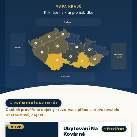
MAPA KRAJŮ
Klikněte na kraj pro nabídku
Polsko
brzy
3
3
3
3
1
Německo
1
brzy
3
Slovensko
2
6 objektů
6
9
11
Rakousko
brzy
⭐ PRÉMIOVÍ PARTNEŘI
Osobně prověřené objekty · rezervace přímo u provozovatele
Chci sem svůj objekt →
★ TOP
Ubytování Na
✓ Prověřeno
Kovárně