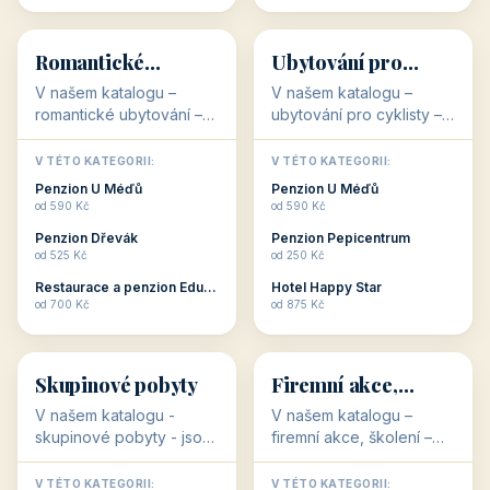
💕
🚴
32 objektů
32 objektů
Romantické
Ubytování pro
ubytování
cyklisty
V našem katalogu –
V našem katalogu –
romantické ubytování –
ubytování pro cyklisty –
jsou pro Vás připraveny
jsou pro Vás připraveny
objekty, které svojí
objekty, které jsou na
V TÉTO KATEGORII:
V TÉTO KATEGORII:
stavbou, polohou anebo
milovníky cykloturistiky
Penzion U Méďů
Penzion U Méďů
zaměřením nabízí
připraveny. Většinou mají
od 590 Kč
od 590 Kč
romantické pobyty.
přímo kolárny a...
Penzion Dřevák
Penzion Pepicentrum
Romantické ...
od 525 Kč
od 250 Kč
Restaurace a penzion Eduard
Hotel Happy Star
👥
💼
od 700 Kč
od 875 Kč
👥
💼
32 objektů
31 objektů
Skupinové pobyty
Firemní akce,
školení
V našem katalogu -
V našem katalogu –
skupinové pobyty - jsou
firemní akce, školení –
pro Vás připraveny
jsou pro Vás připraveny
objekty, které nabízí
objekty, které mají
V TÉTO KATEGORII:
V TÉTO KATEGORII: