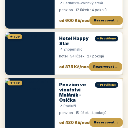
📍 Lednicko-valtický areál
penzion · 17 lůžek · 4 pokojů
od 600 Kč/noc
Rezervovat →
★ TOP
Hotel Happy
✓ Prověřeno
Star
📍 Znojemsko
hotel · 54 lůžek · 27 pokojů
od 875 Kč/noc
Rezervovat →
★ TOP
Penzion ve
✓ Prověřeno
vinařství
Maláník -
Osička
📍 Podluží
penzion · 15 lůžek · 4 pokojů
od 480 Kč/noc
Rezervovat →