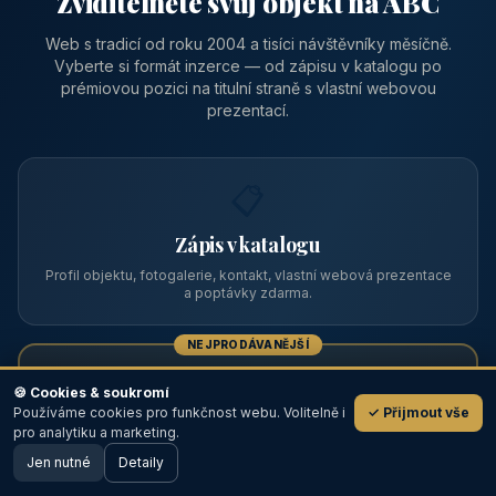
Zviditelněte svůj objekt na ABC
Web s tradicí od roku 2004 a tisíci návštěvníky měsíčně.
Vyberte si formát inzerce — od zápisu v katalogu po
prémiovou pozici na titulní straně s vlastní webovou
prezentací.
📋
Zápis v katalogu
Profil objektu, fotogalerie, kontakt, vlastní webová prezentace
a poptávky zdarma.
NEJPRODÁVANĚJŠÍ
⭐
🍪 Cookies & soukromí
Používáme cookies pro funkčnost webu. Volitelně i
✓ Přijmout vše
💬
Prémiový partner
pro analytiku a marketing.
Jen nutné
TOP pozice na titulce, přednost ve výpisech, zlatý odznak a
Detaily
🖥️ Desktop verze
Design
banner.