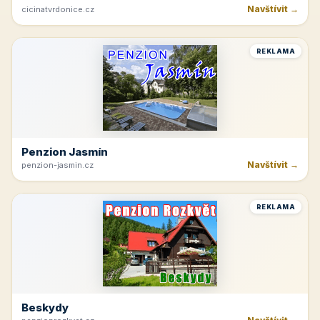
Navštívit →
cicinatvrdonice.cz
REKLAMA
Penzion Jasmín
Navštívit →
penzion-jasmin.cz
REKLAMA
Beskydy