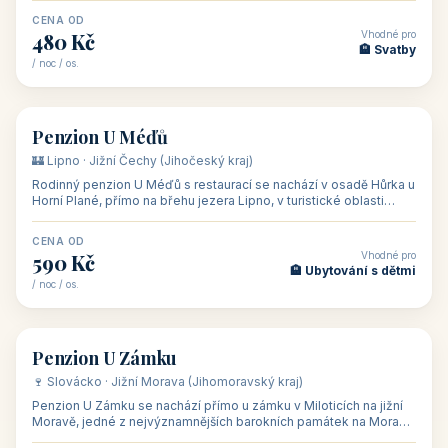
CENA OD
Vhodné pro
480 Kč
🏨 Svatby
/ noc / os.
👥 26
🏡 penzion
Penzion U Méďů
🏰 Lipno · Jižní Čechy (Jihočeský kraj)
Rodinný penzion U Méďů s restaurací se nachází v osadě Hůrka u
Horní Plané, přímo na břehu jezera Lipno, v turistické oblasti
Šumava. Pokoje
CENA OD
Vhodné pro
590 Kč
🏨 Ubytování s dětmi
/ noc / os.
👥 28
🏡 penzion
Penzion U Zámku
🍷 Slovácko · Jižní Morava (Jihomoravský kraj)
Penzion U Zámku se nachází přímo u zámku v Miloticích na jižní
Moravě, jedné z nejvýznamnějších barokních památek na Moravě,
v budově bývalé