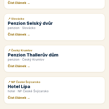
Číst článek →
📍 Slovácko
📰 PR článek
Penzion Selský dvůr
penzion · Slovácko
Číst článek →
📍 Český Krumlov
📰 PR článek
Penzion Thallerův dům
penzion · Český Krumlov
Číst článek →
📍 NP České Švýcarsko
📰 PR článek
Hotel Lípa
hotel · NP České Švýcarsko
Číst článek →