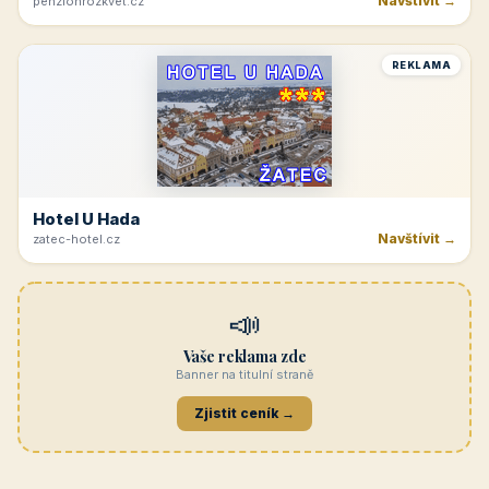
Navštívit →
penzionrozkvet.cz
REKLAMA
Hotel U Hada
Navštívit →
zatec-hotel.cz
📣
Vaše reklama zde
Banner na titulní straně
Zjistit ceník →