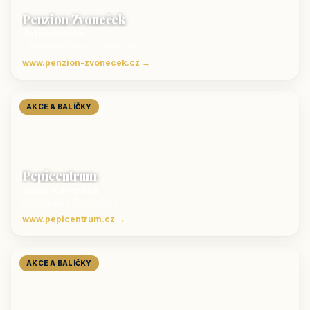
Penzion Zvoneček
Jetřichovice
ubytování České Švýcarsko
www.penzion-zvonecek.cz →
AKCE A BALÍČKY
Pepicentrum
Velké Karlovice
Ubytování v Beskydech
www.pepicentrum.cz →
AKCE A BALÍČKY