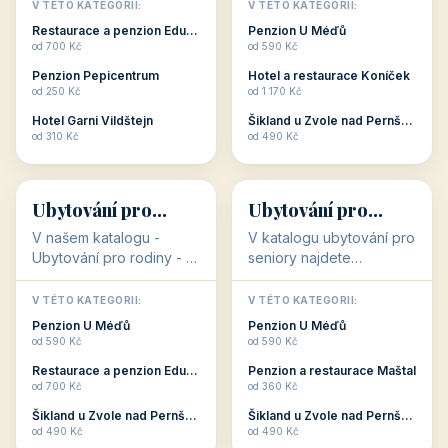
objekty, které s aktivní
objekty, které nabízí
V TÉTO KATEGORII:
V TÉTO KATEGORII:
dovolenou přímo
cenově dostupné
Restaurace a penzion Eduard
Penzion U Méďů
souvisejí. Aktivní
ubytování v ČR. Budete
od 700 Kč
od 590 Kč
dovolená nebo aktivní
překvapeni, že i v nižší
Penzion Pepicentrum
Hotel a restaurace Koníček
odpočinek jso...
c...
od 250 Kč
od 1 170 Kč
Hotel Garni Vildštejn
Šikland u Zvole nad Pernštejnem
👨‍👩‍👧‍👦
🧓
od 310 Kč
od 490 Kč
👨‍👩‍👧‍👦
🧓
34 objektů
33 objektů
Ubytování pro
Ubytování pro
rodiny
seniory
V našem katalogu -
V katalogu ubytování pro
Ubytování pro rodiny -
seniory najdete
jsou pro Vás připraveny
penziony a hotely, které
objekty, které svojí
jsou přizpůsobeny pro
V TÉTO KATEGORII:
V TÉTO KATEGORII:
polohou či vybaveností,
ubytování klientů vyššího
Penzion U Méďů
Penzion U Méďů
nabízí klidné ubytování
věku. Některé z nich
od 590 Kč
od 590 Kč
pro rodiny. Penziony,...
nabízí speciální balíč...
Restaurace a penzion Eduard
Penzion a restaurace Maštal
od 700 Kč
od 360 Kč
Šikland u Zvole nad Pernštejnem
Šikland u Zvole nad Pernštejnem
💕
🚴
od 490 Kč
od 490 Kč