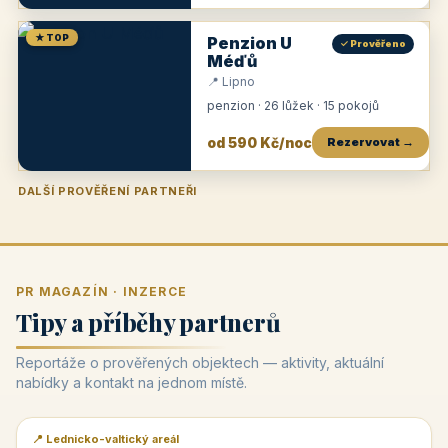
★ TOP
Penzion U
✓ Prověřeno
Méďů
📍 Lipno
penzion · 26 lůžek · 15 pokojů
od 590 Kč/noc
Rezervovat →
DALŠÍ PROVĚŘENÍ PARTNEŘI
Penzion U Zámku
Pension Faber
Penzion a vinařství Dobrovolný
Penzion a restaurace Maštal
Krčma Šatlava
Hotel Rozvoj
Penzion Zvoneček
Penzion Selský dvůr
Penzion Thallerův dům
Hotel Lípa
★
od 500 Kč
★
od 845 Kč
★
od 300 Kč
★
od 360 Kč
★
🍽️
★
od 400 Kč
★
od 550 Kč
★
od 530 Kč
★
od 1 190 Kč
★
od 450 Kč
PR MAGAZÍN · INZERCE
Tipy a příběhy partnerů
Reportáže o prověřených objektech — aktivity, aktuální
nabídky a kontakt na jednom místě.
📍 Lednicko-valtický areál
📰 PR článek