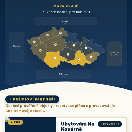
MAPA KRAJŮ
Klikněte na kraj pro nabídku
Polsko
brzy
3
3
3
3
1
Německo
1
brzy
3
Slovensko
2
6 objektů
6
9
11
Rakousko
brzy
⭐ PRÉMIOVÍ PARTNEŘI
Osobně prověřené objekty · rezervace přímo u provozovatele
Chci sem svůj objekt →
★ TOP
Ubytování Na
✓ Prověřeno
Kovárně