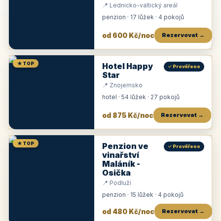
📍 Lednicko-valtický areál
penzion · 17 lůžek · 4 pokojů
od 600 Kč/noc
Rezervovat →
★ TOP
Hotel Happy
✓ Prověřeno
Star
📍 Znojemsko
hotel · 54 lůžek · 27 pokojů
od 875 Kč/noc
Rezervovat →
★ TOP
Penzion ve
✓ Prověřeno
vinařství
Maláník -
Osička
📍 Podluží
penzion · 15 lůžek · 4 pokojů
od 480 Kč/noc
Rezervovat →