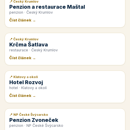
📍 Český Krumlov
📰 PR článek
Penzion a restaurace Maštal
penzion · Český Krumlov
Číst článek →
📍 Český Krumlov
📰 PR článek
Krčma Šatlava
restaurace · Český Krumlov
Číst článek →
📍 Klatovy a okolí
📰 PR článek
Hotel Rozvoj
hotel · Klatovy a okolí
Číst článek →
📍 NP České Švýcarsko
📰 PR článek
Penzion Zvoneček
penzion · NP České Švýcarsko