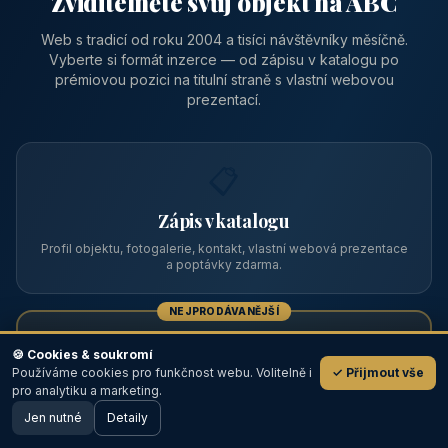
Zviditelněte svůj objekt na ABC
Web s tradicí od roku 2004 a tisíci návštěvníky měsíčně.
Vyberte si formát inzerce — od zápisu v katalogu po
prémiovou pozici na titulní straně s vlastní webovou
prezentací.
📋
Zápis v katalogu
Profil objektu, fotogalerie, kontakt, vlastní webová prezentace
a poptávky zdarma.
NEJPRODÁVANĚJŠÍ
⭐
🍪 Cookies & soukromí
Používáme cookies pro funkčnost webu. Volitelně i
✓ Přijmout vše
💬
Prémiový partner
pro analytiku a marketing.
Jen nutné
TOP pozice na titulce, přednost ve výpisech, zlatý odznak a
Detaily
🖥️ Desktop verze
Design
banner.