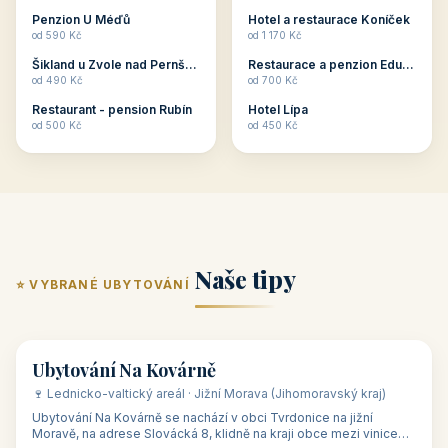
ubytování skupin v
zkušenosti pořádat i
Penzion U Méďů
Hotel a restaurace Koníček
penzionech, hotelích a
menší firemní akce a
od 590 Kč
od 1 170 Kč
apartmánech v ČR.
firemní školení, ale také
Šikland u Zvole nad Pernštejnem
Restaurace a penzion Eduard
Budete překva...
ob...
od 490 Kč
od 700 Kč
Restaurant - pension Rubín
Hotel Lípa
od 500 Kč
od 450 Kč
Naše tipy
⭐ VYBRANÉ UBYTOVÁNÍ
👥 17
🏡 penzion
Ubytování Na Kovárně
🍷 Lednicko-valtický areál · Jižní Morava (Jihomoravský kraj)
Ubytování Na Kovárně se nachází v obci Tvrdonice na jižní
Moravě, na adrese Slovácká 8, klidně na kraji obce mezi vinicemi,