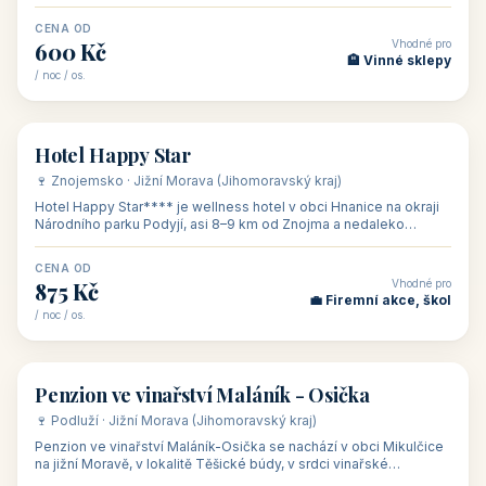
asi 8 km od dáln
CENA OD
Vhodné pro
600 Kč
🏨 Vinné sklepy
/ noc / os.
👥 54
🏨 hotel
Hotel Happy Star
🍷 Znojemsko · Jižní Morava (Jihomoravský kraj)
Hotel Happy Star**** je wellness hotel v obci Hnanice na okraji
Národního parku Podyjí, asi 8–9 km od Znojma a nedaleko
rakouských hranic, v
CENA OD
Vhodné pro
875 Kč
💼 Firemní akce, škol
/ noc / os.
👥 15
🏡 penzion
Penzion ve vinařství Maláník - Osička
🍷 Podluží · Jižní Morava (Jihomoravský kraj)
Penzion ve vinařství Maláník-Osička se nachází v obci Mikulčice
na jižní Moravě, v lokalitě Těšické búdy, v srdci vinařské
podoblasti Slovác