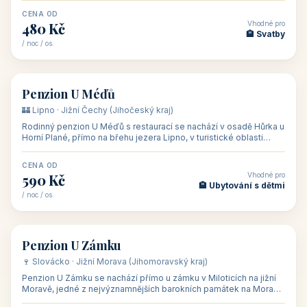
CENA OD
Vhodné pro
480 Kč
🏨 Svatby
/ noc / os.
👥 26
🏡 penzion
Penzion U Méďů
🏰 Lipno · Jižní Čechy (Jihočeský kraj)
Rodinný penzion U Méďů s restaurací se nachází v osadě Hůrka u
Horní Plané, přímo na břehu jezera Lipno, v turistické oblasti
Šumava. Pokoje
CENA OD
Vhodné pro
590 Kč
🏨 Ubytování s dětmi
/ noc / os.
👥 28
🏡 penzion
Penzion U Zámku
🍷 Slovácko · Jižní Morava (Jihomoravský kraj)
Penzion U Zámku se nachází přímo u zámku v Miloticích na jižní
Moravě, jedné z nejvýznamnějších barokních památek na Moravě,
v budově bývalé