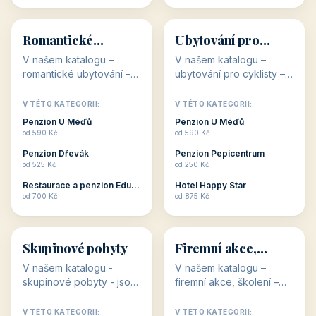
💕
🚴
32 objektů
32 objektů
Romantické
Ubytování pro
ubytování
cyklisty
V našem katalogu –
V našem katalogu –
romantické ubytování –
ubytování pro cyklisty –
jsou pro Vás připraveny
jsou pro Vás připraveny
objekty, které svojí
objekty, které jsou na
V TÉTO KATEGORII:
V TÉTO KATEGORII:
stavbou, polohou anebo
milovníky cykloturistiky
Penzion U Méďů
Penzion U Méďů
zaměřením nabízí
připraveny. Většinou mají
od 590 Kč
od 590 Kč
romantické pobyty.
přímo kolárny a...
Penzion Dřevák
Penzion Pepicentrum
Romantické ...
od 525 Kč
od 250 Kč
Restaurace a penzion Eduard
Hotel Happy Star
👥
💼
od 700 Kč
od 875 Kč
👥
💼
32 objektů
31 objektů
Skupinové pobyty
Firemní akce,
školení
V našem katalogu -
V našem katalogu –
skupinové pobyty - jsou
firemní akce, školení –
pro Vás připraveny
jsou pro Vás připraveny
objekty, které nabízí
objekty, které mají
V TÉTO KATEGORII:
V TÉTO KATEGORII: