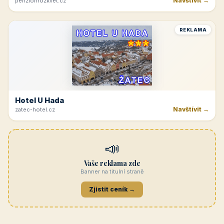
Navštívit →
penzionrozkvet.cz
REKLAMA
Hotel U Hada
Navštívit →
zatec-hotel.cz
📣
Vaše reklama zde
Banner na titulní straně
Zjistit ceník →