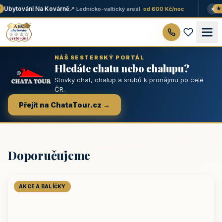
×
Ubytování Na Kovárně
📍 Lednicko-valtický areál
· od 600 Kč/noc
★ T
NÁŠ SESTERSKÝ PORTÁL
Hledáte chatu nebo chalupu?
Stovky chat, chalup a srubů k pronájmu po celé
ČR.
Přejít na ChataTour.cz →
Doporučujeme
AKCE A BALÍČKY