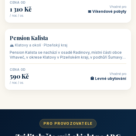
CENA OD
Vhodné pro
1 310 Kč
📅 Víkendové pobyty
/ noc / os.
👥 40
🏡 penzion
Pension Kalista
🏔️ Klatovy a okolí · Plzeňský kraj
Pension Kalista se nachází v osadě Radinovy, místní části obce
Vrhaveč, v okrese Klatovy v Plzeňském kraji, v podhůří Šumavy
— do města Klat
CENA OD
Vhodné pro
590 Kč
🏨 Levné ubytování
/ noc / os.
PRO PROVOZOVATELE