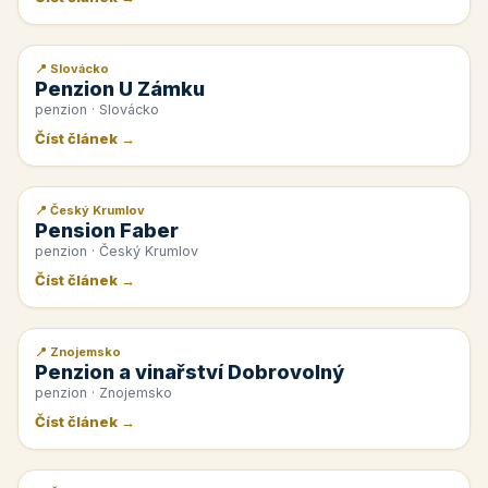
📍 Slovácko
📰 PR článek
Penzion U Zámku
penzion · Slovácko
Číst článek →
📍 Český Krumlov
📰 PR článek
Pension Faber
penzion · Český Krumlov
Číst článek →
📍 Znojemsko
📰 PR článek
Penzion a vinařství Dobrovolný
penzion · Znojemsko
Číst článek →