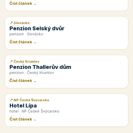
Číst článek →
📍 Slovácko
📰 PR článek
Penzion Selský dvůr
penzion · Slovácko
Číst článek →
📍 Český Krumlov
📰 PR článek
Penzion Thallerův dům
penzion · Český Krumlov
Číst článek →
📍 NP České Švýcarsko
📰 PR článek
Hotel Lípa
hotel · NP České Švýcarsko
Číst článek →