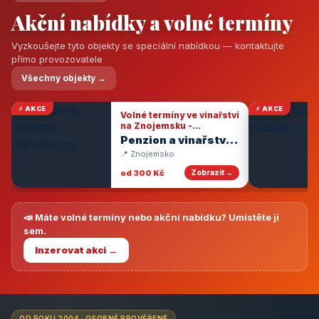
Akční nabídky a volné termíny
Vyzkoušejte tyto objekty se speciální nabídkou — kontaktujte
přímo provozovatele
Všechny objekty →
⚡ AKCE
⚡ AKCE
Volné termíny ve vinařství
na Znojemsku -
degustace vín
Penzion a vinařství
Dobrovolný
📍 Znojemsko
od 300 Kč
Zobrazit →
📣 Máte volné termíny nebo akční nabídku? Umístěte ji
sem.
Inzerovat akci →
OD ROKU 2004 · OSOBNĚ PROVĚŘENÉ