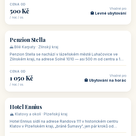
CENA OD
Vhodné pro
500 Kč
🏨 Levné ubytování
/ noc / os.
👥 44
🏡 penzion
Penzion Stella
🌄 Bílé Karpaty · Zlínský kraj
Penzion Stella se nachází v lázeňském městě Luhačovice ve
Zlínském kraji, na adrese Solné 1010 — asi 500 m od centra a 1
km od lázeňské kolo
CENA OD
Vhodné pro
1 050 Kč
🏨 Ubytování na horác
/ noc / os.
👥 50
🏨 hotel
Hotel Ennius
🏔️ Klatovy a okolí · Plzeňský kraj
Hotel Ennius sídlí na adrese Randova 111 v historickém centru
Klatov v Plzeňském kraji, „bráně Šumavy", jen pár kroků od
hlavního náměs