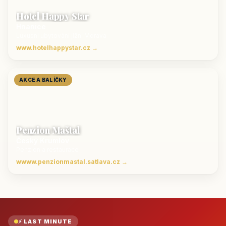
Hotel Happy Star
Hnanice
Luxusní ubytování jižní Morava
www.hotelhappystar.cz →
AKCE A BALÍČKY
Penzion Maštal
Český Krumlov
Penzion a restaurace
wwww.penzionmastal.satlava.cz →
⚡ LAST MINUTE