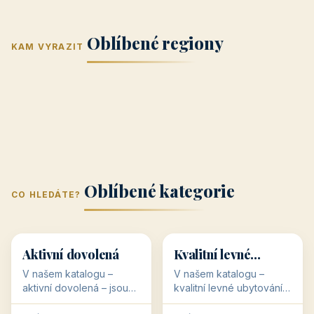
Jižní Morava
Jižní Čechy
(Jihomoravský
(Jihočeský
Střední Čechy
Oblíbené regiony
kraj)
Karlovarský
kraj)
KAM VYRAZIT
Zlínský kraj
Žilinský
(Středočeský
11 objektů
kraj
9 objektů
Liberecký kraj
6 objektů
Plzeňský kraj
4 objekty
kraj)
3 objekty
3 objekty
3 objekty
3 objekty
Oblíbené kategorie
CO HLEDÁTE?
🥾
💰
🥾
💰
36 objektů
34 objektů
Aktivní dovolená
Kvalitní levné
ubytování
V našem katalogu –
V našem katalogu –
aktivní dovolená – jsou
kvalitní levné ubytování –
pro Vás připraveny
jsou pro Vás připraveny