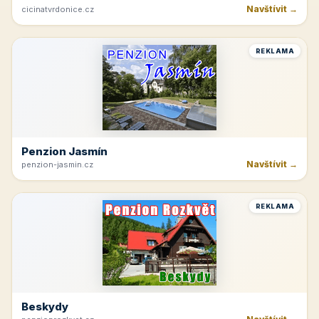
Navštívit →
cicinatvrdonice.cz
REKLAMA
Penzion Jasmín
Navštívit →
penzion-jasmin.cz
REKLAMA
Beskydy