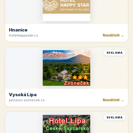
Hnanice
Navštívit →
hotelhappystar.cz
REKLAMA
Vysoká Lípa
Navštívit →
penzion-zvonecek.cz
REKLAMA