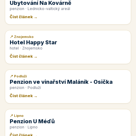
Ubytování Na Kovárně
penzion · Lednicko-valtický areál
Číst článek →
📍 Znojemsko
📰 PR článek
Hotel Happy Star
hotel · Znojemsko
Číst článek →
📍 Podluží
📰 PR článek
Penzion ve vinařství Maláník - Osička
penzion · Podluží
Číst článek →
📍 Lipno
📰 PR článek
Penzion U Méďů
penzion · Lipno
Číst článek →