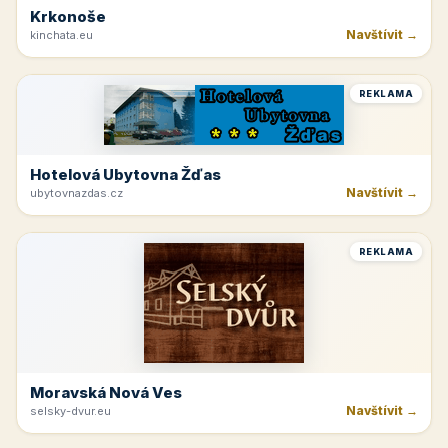
Krkonoše
Navštívit →
kinchata.eu
REKLAMA
Hotelová Ubytovna Žďas
Navštívit →
ubytovnazdas.cz
REKLAMA
Moravská Nová Ves
Navštívit →
selsky-dvur.eu