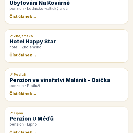
Ubytování Na Kovárně
penzion · Lednicko-valtický areál
Číst článek →
📍 Znojemsko
📰 PR článek
Hotel Happy Star
hotel · Znojemsko
Číst článek →
📍 Podluží
📰 PR článek
Penzion ve vinařství Maláník - Osička
penzion · Podluží
Číst článek →
📍 Lipno
📰 PR článek
Penzion U Méďů
penzion · Lipno
Číst článek →