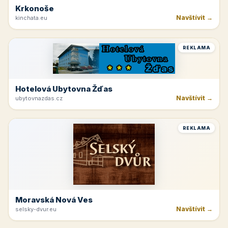
Krkonoše
Navštívit →
kinchata.eu
REKLAMA
Hotelová Ubytovna Žďas
Navštívit →
ubytovnazdas.cz
REKLAMA
Moravská Nová Ves
Navštívit →
selsky-dvur.eu