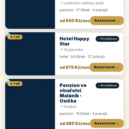
📍 Lednicko-valtický areál
penzion · 17 lůžek · 4 pokojů
od 600 Kč/noc
Rezervovat →
★ TOP
Hotel Happy
✓ Prověřeno
Star
📍 Znojemsko
hotel · 54 lůžek · 27 pokojů
od 875 Kč/noc
Rezervovat →
★ TOP
Penzion ve
✓ Prověřeno
vinařství
Maláník -
Osička
📍 Podluží
penzion · 15 lůžek · 4 pokojů
od 480 Kč/noc
Rezervovat →