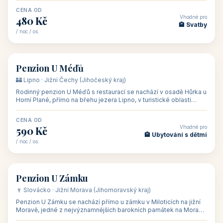
CENA OD
Vhodné pro
480 Kč
🏨 Svatby
/ noc / os.
👥 26
🏡 penzion
Penzion U Méďů
🏰 Lipno · Jižní Čechy (Jihočeský kraj)
Rodinný penzion U Méďů s restaurací se nachází v osadě Hůrka u
Horní Plané, přímo na břehu jezera Lipno, v turistické oblasti
Šumava. Pokoje
CENA OD
Vhodné pro
590 Kč
🏨 Ubytování s dětmi
/ noc / os.
👥 28
🏡 penzion
Penzion U Zámku
🍷 Slovácko · Jižní Morava (Jihomoravský kraj)
Penzion U Zámku se nachází přímo u zámku v Miloticích na jižní
Moravě, jedné z nejvýznamnějších barokních památek na Moravě,
v budově bývalé