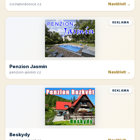
Navštívit →
cicinatvrdonice.cz
REKLAMA
Penzion Jasmín
Navštívit →
penzion-jasmin.cz
REKLAMA
Beskydy