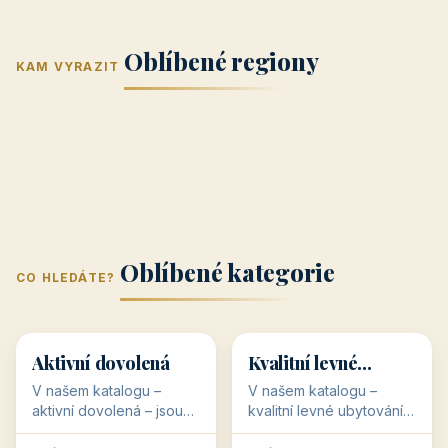
Jižní Morava
Jižní Čechy
(Jihomoravský
(Jihočeský
Střední Čechy
Oblíbené regiony
kraj)
Karlovarský
kraj)
KAM VYRAZIT
Zlínský kraj
Žilinský
(Středočeský
11 objektů
kraj
9 objektů
Liberecký kraj
6 objektů
Plzeňský kraj
4 objekty
kraj)
3 objekty
3 objekty
3 objekty
3 objekty
Oblíbené kategorie
CO HLEDÁTE?
🥾
💰
🥾
💰
36 objektů
34 objektů
Aktivní dovolená
Kvalitní levné
ubytování
V našem katalogu –
V našem katalogu –
aktivní dovolená – jsou
kvalitní levné ubytování –
pro Vás připraveny
jsou pro Vás připraveny