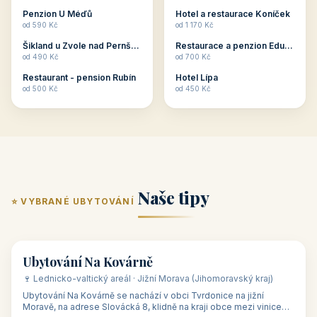
ubytování skupin v
zkušenosti pořádat i
Penzion U Méďů
Hotel a restaurace Koníček
penzionech, hotelích a
menší firemní akce a
od 590 Kč
od 1 170 Kč
apartmánech v ČR.
firemní školení, ale také
Šikland u Zvole nad Pernštejnem
Restaurace a penzion Eduard
Budete překva...
ob...
od 490 Kč
od 700 Kč
Restaurant - pension Rubín
Hotel Lípa
od 500 Kč
od 450 Kč
Naše tipy
⭐ VYBRANÉ UBYTOVÁNÍ
👥 17
🏡 penzion
Ubytování Na Kovárně
🍷 Lednicko-valtický areál · Jižní Morava (Jihomoravský kraj)
Ubytování Na Kovárně se nachází v obci Tvrdonice na jižní
Moravě, na adrese Slovácká 8, klidně na kraji obce mezi vinicemi,