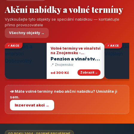
Akční nabídky a volné termíny
Vyzkoušejte tyto objekty se speciální nabídkou — kontaktujte
přímo provozovatele
Všechny objekty →
⚡ AKCE
⚡ AKCE
Volné termíny ve vinařství
na Znojemsku -
degustace vín
Penzion a vinařství
Dobrovolný
📍 Znojemsko
od 300 Kč
Zobrazit →
📣 Máte volné termíny nebo akční nabídku? Umístěte ji
sem.
Inzerovat akci →
OD ROKU 2004 · OSOBNĚ PROVĚŘENÉ