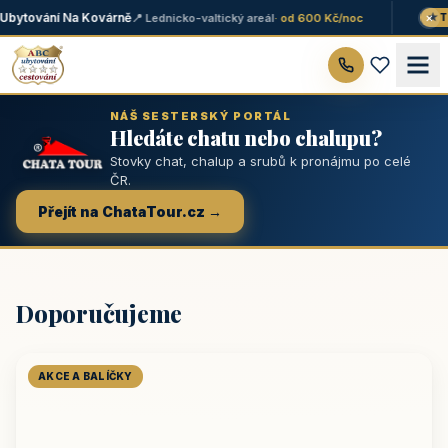
×
bytování Na Kovárně
📍 Lednicko-valtický areál
· od 600 Kč/noc
★ TO
NÁŠ SESTERSKÝ PORTÁL
Hledáte chatu nebo chalupu?
Stovky chat, chalup a srubů k pronájmu po celé
ČR.
Přejít na ChataTour.cz →
Doporučujeme
AKCE A BALÍČKY