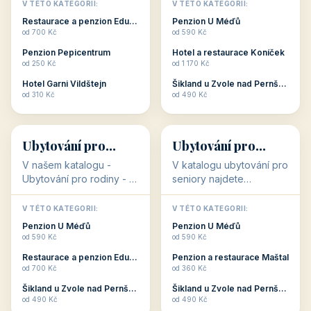
objekty, které s aktivní
objekty, které nabízí
V TÉTO KATEGORII:
V TÉTO KATEGORII:
dovolenou přímo
cenově dostupné
Restaurace a penzion Eduard
Penzion U Méďů
souvisejí. Aktivní
ubytování v ČR. Budete
od 700 Kč
od 590 Kč
dovolená nebo aktivní
překvapeni, že i v nižší
Penzion Pepicentrum
Hotel a restaurace Koníček
odpočinek jso...
c...
od 250 Kč
od 1 170 Kč
Hotel Garni Vildštejn
Šikland u Zvole nad Pernštejnem
👨‍👩‍👧‍👦
🧓
od 310 Kč
od 490 Kč
👨‍👩‍👧‍👦
🧓
34 objektů
33 objektů
Ubytování pro
Ubytování pro
rodiny
seniory
V našem katalogu -
V katalogu ubytování pro
Ubytování pro rodiny -
seniory najdete
jsou pro Vás připraveny
penziony a hotely, které
objekty, které svojí
jsou přizpůsobeny pro
V TÉTO KATEGORII:
V TÉTO KATEGORII:
polohou či vybaveností,
ubytování klientů vyššího
Penzion U Méďů
Penzion U Méďů
nabízí klidné ubytování
věku. Některé z nich
od 590 Kč
od 590 Kč
pro rodiny. Penziony,...
nabízí speciální balíč...
Restaurace a penzion Eduard
Penzion a restaurace Maštal
od 700 Kč
od 360 Kč
Šikland u Zvole nad Pernštejnem
Šikland u Zvole nad Pernštejnem
💕
🚴
od 490 Kč
od 490 Kč