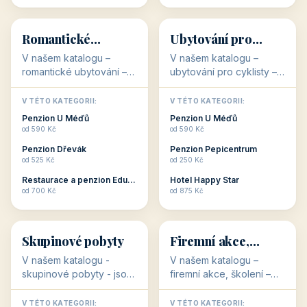
💕
🚴
32 objektů
32 objektů
Romantické
Ubytování pro
ubytování
cyklisty
V našem katalogu –
V našem katalogu –
romantické ubytování –
ubytování pro cyklisty –
jsou pro Vás připraveny
jsou pro Vás připraveny
objekty, které svojí
objekty, které jsou na
V TÉTO KATEGORII:
V TÉTO KATEGORII:
stavbou, polohou anebo
milovníky cykloturistiky
Penzion U Méďů
Penzion U Méďů
zaměřením nabízí
připraveny. Většinou mají
od 590 Kč
od 590 Kč
romantické pobyty.
přímo kolárny a...
Penzion Dřevák
Penzion Pepicentrum
Romantické ...
od 525 Kč
od 250 Kč
Restaurace a penzion Eduard
Hotel Happy Star
👥
💼
od 700 Kč
od 875 Kč
👥
💼
32 objektů
31 objektů
Skupinové pobyty
Firemní akce,
školení
V našem katalogu -
V našem katalogu –
skupinové pobyty - jsou
firemní akce, školení –
pro Vás připraveny
jsou pro Vás připraveny
objekty, které nabízí
objekty, které mají
V TÉTO KATEGORII:
V TÉTO KATEGORII: