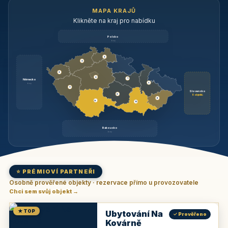
MAPA KRAJŮ
Klikněte na kraj pro nabídku
Polsko
brzy
3
3
3
3
1
Německo
1
brzy
3
Slovensko
2
6 objektů
6
9
11
Rakousko
brzy
⭐ PRÉMIOVÍ PARTNEŘI
Osobně prověřené objekty · rezervace přímo u provozovatele
Chci sem svůj objekt →
★ TOP
Ubytování Na
✓ Prověřeno
Kovárně