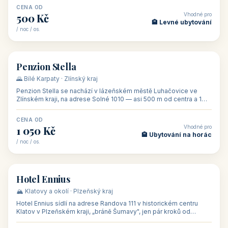
CENA OD
Vhodné pro
500 Kč
🏨 Levné ubytování
/ noc / os.
👥 44
🏡 penzion
Penzion Stella
🌄 Bílé Karpaty · Zlínský kraj
Penzion Stella se nachází v lázeňském městě Luhačovice ve
Zlínském kraji, na adrese Solné 1010 — asi 500 m od centra a 1
km od lázeňské kolo
CENA OD
Vhodné pro
1 050 Kč
🏨 Ubytování na horác
/ noc / os.
👥 50
🏨 hotel
Hotel Ennius
🏔️ Klatovy a okolí · Plzeňský kraj
Hotel Ennius sídlí na adrese Randova 111 v historickém centru
Klatov v Plzeňském kraji, „bráně Šumavy", jen pár kroků od
hlavního náměs