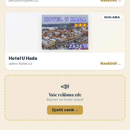
Navštívit →
penzionrozkvet.cz
REKLAMA
Hotel U Hada
Navštívit →
zatec-hotel.cz
📣
Vaše reklama zde
Banner na titulní straně
Zjistit ceník →