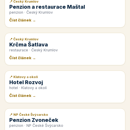
📍 Český Krumlov
📰 PR článek
Penzion a restaurace Maštal
penzion · Český Krumlov
Číst článek →
📍 Český Krumlov
📰 PR článek
Krčma Šatlava
restaurace · Český Krumlov
Číst článek →
📍 Klatovy a okolí
📰 PR článek
Hotel Rozvoj
hotel · Klatovy a okolí
Číst článek →
📍 NP České Švýcarsko
📰 PR článek
Penzion Zvoneček
penzion · NP České Švýcarsko