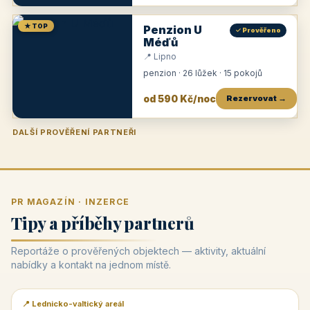
★ TOP
Penzion U
✓ Prověřeno
Méďů
📍 Lipno
penzion · 26 lůžek · 15 pokojů
od 590 Kč/noc
Rezervovat →
DALŠÍ PROVĚŘENÍ PARTNEŘI
Penzion U Zámku
Pension Faber
Penzion a vinařství Dobrovolný
Penzion a restaurace Maštal
Krčma Šatlava
Hotel Rozvoj
Penzion Zvoneček
Penzion Selský dvůr
Penzion Thallerův dům
Hotel Lípa
★
od 500 Kč
★
od 845 Kč
★
od 300 Kč
★
od 360 Kč
★
🍽️
★
od 400 Kč
★
od 550 Kč
★
od 530 Kč
★
od 1 190 Kč
★
od 450 Kč
PR MAGAZÍN · INZERCE
Tipy a příběhy partnerů
Reportáže o prověřených objektech — aktivity, aktuální
nabídky a kontakt na jednom místě.
📍 Lednicko-valtický areál
📰 PR článek