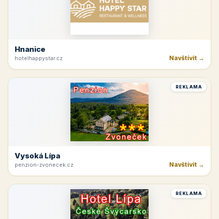
Hnanice
Navštívit →
hotelhappystar.cz
REKLAMA
Vysoká Lípa
Navštívit →
penzion-zvonecek.cz
REKLAMA