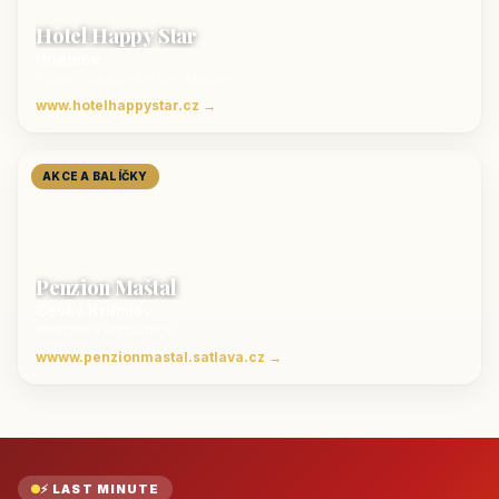
Hotel Happy Star
Hnanice
Luxusní ubytování jižní Morava
www.hotelhappystar.cz →
AKCE A BALÍČKY
Penzion Maštal
Český Krumlov
Penzion a restaurace
wwww.penzionmastal.satlava.cz →
⚡ LAST MINUTE