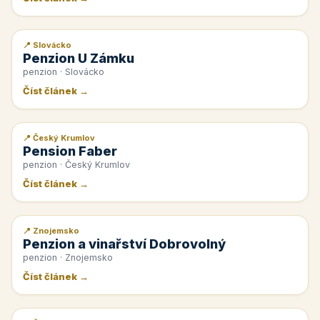
📍 Slovácko
📰 PR článek
Penzion U Zámku
penzion · Slovácko
Číst článek →
📍 Český Krumlov
📰 PR článek
Pension Faber
penzion · Český Krumlov
Číst článek →
📍 Znojemsko
📰 PR článek
Penzion a vinařství Dobrovolný
penzion · Znojemsko
Číst článek →