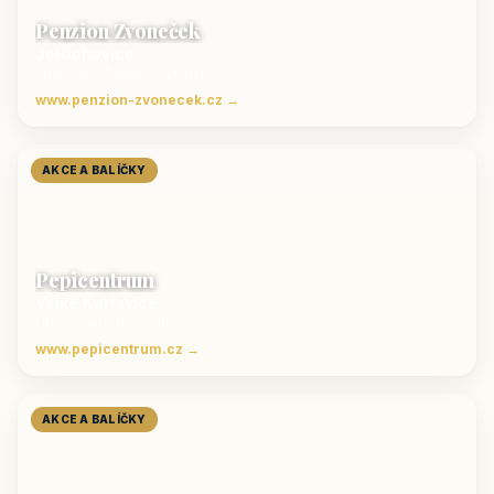
Penzion Zvoneček
Jetřichovice
ubytování České Švýcarsko
www.penzion-zvonecek.cz →
AKCE A BALÍČKY
Pepicentrum
Velké Karlovice
Ubytování v Beskydech
www.pepicentrum.cz →
AKCE A BALÍČKY