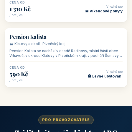
CENA OD
Vhodné pro
1 310 Kč
📅 Víkendové pobyty
/ noc / os.
👥 40
🏡 penzion
Pension Kalista
🏔️ Klatovy a okolí · Plzeňský kraj
Pension Kalista se nachází v osadě Radinovy, místní části obce
Vrhaveč, v okrese Klatovy v Plzeňském kraji, v podhůří Šumavy
— do města Klat
CENA OD
Vhodné pro
590 Kč
🏨 Levné ubytování
/ noc / os.
PRO PROVOZOVATELE