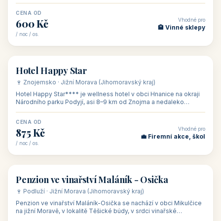
asi 8 km od dáln
CENA OD
Vhodné pro
600 Kč
🏨 Vinné sklepy
/ noc / os.
👥 54
🏨 hotel
Hotel Happy Star
🍷 Znojemsko · Jižní Morava (Jihomoravský kraj)
Hotel Happy Star**** je wellness hotel v obci Hnanice na okraji
Národního parku Podyjí, asi 8–9 km od Znojma a nedaleko
rakouských hranic, v
CENA OD
Vhodné pro
875 Kč
💼 Firemní akce, škol
/ noc / os.
👥 15
🏡 penzion
Penzion ve vinařství Maláník - Osička
🍷 Podluží · Jižní Morava (Jihomoravský kraj)
Penzion ve vinařství Maláník-Osička se nachází v obci Mikulčice
na jižní Moravě, v lokalitě Těšické búdy, v srdci vinařské
podoblasti Slovác