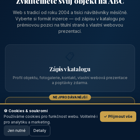
Zviditelněte svůj objekt na ABC
Web s tradicí od roku 2004 a tisíci návštěvníky měsíčně.
Vyberte si formát inzerce — od zápisu v katalogu po
prémiovou pozici na titulní straně s vlastní webovou
prezentací.
📋
Zápis v katalogu
Profil objektu, fotogalerie, kontakt, vlastní webová prezentace
a poptávky zdarma.
NEJPRODÁVANĚJŠÍ
⭐
🍪 Cookies & soukromí
Používáme cookies pro funkčnost webu. Volitelně i
✓ Přijmout vše
💬
Prémiový partner
pro analytiku a marketing.
Jen nutné
TOP pozice na titulce, přednost ve výpisech, zlatý odznak a
Detaily
🖥️ Desktop verze
Design
banner.