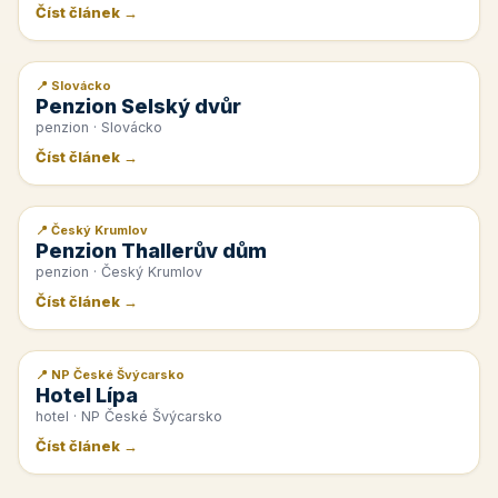
Číst článek →
📍 Slovácko
📰 PR článek
Penzion Selský dvůr
penzion · Slovácko
Číst článek →
📍 Český Krumlov
📰 PR článek
Penzion Thallerův dům
penzion · Český Krumlov
Číst článek →
📍 NP České Švýcarsko
📰 PR článek
Hotel Lípa
hotel · NP České Švýcarsko
Číst článek →