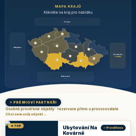
MAPA KRAJŮ
Klikněte na kraj pro nabídku
Polsko
brzy
3
3
3
3
1
Německo
1
brzy
3
Slovensko
2
6 objektů
6
9
11
Rakousko
brzy
⭐ PRÉMIOVÍ PARTNEŘI
Osobně prověřené objekty · rezervace přímo u provozovatele
Chci sem svůj objekt →
★ TOP
Ubytování Na
✓ Prověřeno
Kovárně