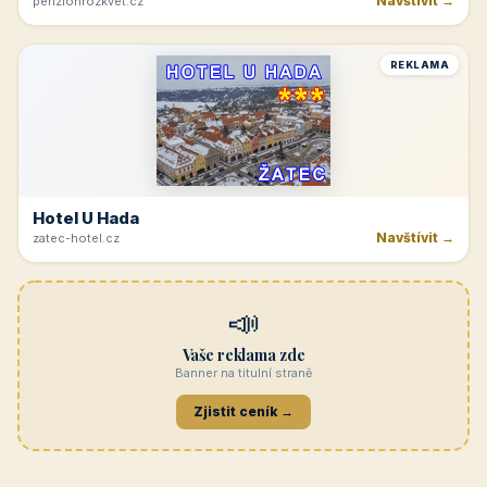
Navštívit →
penzionrozkvet.cz
REKLAMA
Hotel U Hada
Navštívit →
zatec-hotel.cz
📣
Vaše reklama zde
Banner na titulní straně
Zjistit ceník →