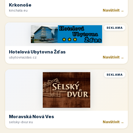
Krkonoše
Navštívit →
kinchata.eu
REKLAMA
Hotelová Ubytovna Žďas
Navštívit →
ubytovnazdas.cz
REKLAMA
Moravská Nová Ves
Navštívit →
selsky-dvur.eu