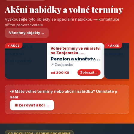
Akční nabídky a volné termíny
Vyzkoušejte tyto objekty se speciální nabídkou — kontaktujte
přímo provozovatele
Všechny objekty →
⚡ AKCE
⚡ AKCE
Volné termíny ve vinařství
na Znojemsku -
degustace vín
Penzion a vinařství
Dobrovolný
📍 Znojemsko
od 300 Kč
Zobrazit →
📣 Máte volné termíny nebo akční nabídku? Umístěte ji
sem.
Inzerovat akci →
OD ROKU 2004 · OSOBNĚ PROVĚŘENÉ