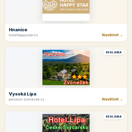
Hnanice
Navštívit →
hotelhappystar.cz
REKLAMA
Vysoká Lípa
Navštívit →
penzion-zvonecek.cz
REKLAMA