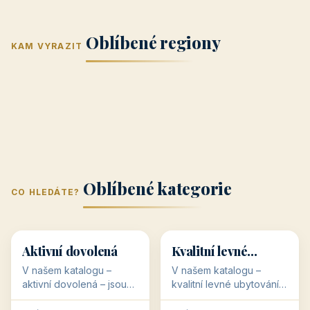
Jižní Morava
Jižní Čechy
(Jihomoravský
(Jihočeský
Střední Čechy
Oblíbené regiony
kraj)
Karlovarský
kraj)
KAM VYRAZIT
Zlínský kraj
Žilinský
(Středočeský
11 objektů
kraj
9 objektů
Liberecký kraj
6 objektů
Plzeňský kraj
4 objekty
kraj)
3 objekty
3 objekty
3 objekty
3 objekty
Oblíbené kategorie
CO HLEDÁTE?
🥾
💰
🥾
💰
36 objektů
34 objektů
Aktivní dovolená
Kvalitní levné
ubytování
V našem katalogu –
V našem katalogu –
aktivní dovolená – jsou
kvalitní levné ubytování –
pro Vás připraveny
jsou pro Vás připraveny