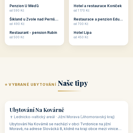
ubytování skupin v
zkušenosti pořádat i
Penzion U Méďů
Hotel a restaurace Koníček
penzionech, hotelích a
menší firemní akce a
od 590 Kč
od 1 170 Kč
apartmánech v ČR.
firemní školení, ale také
Šikland u Zvole nad Pernštejnem
Restaurace a penzion Eduard
Budete překva...
ob...
od 490 Kč
od 700 Kč
Restaurant - pension Rubín
Hotel Lípa
od 500 Kč
od 450 Kč
Naše tipy
⭐ VYBRANÉ UBYTOVÁNÍ
👥 17
🏡 penzion
Ubytování Na Kovárně
🍷 Lednicko-valtický areál · Jižní Morava (Jihomoravský kraj)
Ubytování Na Kovárně se nachází v obci Tvrdonice na jižní
Moravě, na adrese Slovácká 8, klidně na kraji obce mezi vinicemi,