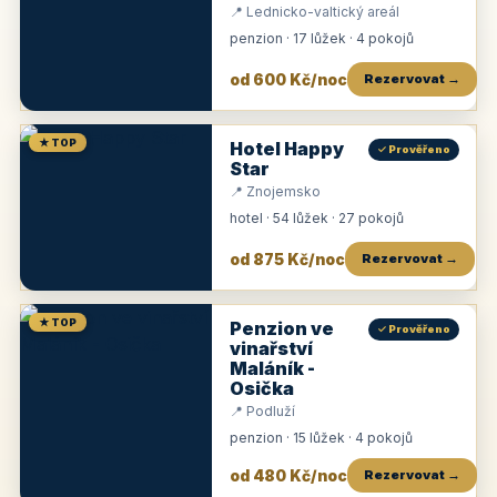
📍 Lednicko-valtický areál
penzion · 17 lůžek · 4 pokojů
od 600 Kč/noc
Rezervovat →
★ TOP
Hotel Happy
✓ Prověřeno
Star
📍 Znojemsko
hotel · 54 lůžek · 27 pokojů
od 875 Kč/noc
Rezervovat →
★ TOP
Penzion ve
✓ Prověřeno
vinařství
Maláník -
Osička
📍 Podluží
penzion · 15 lůžek · 4 pokojů
od 480 Kč/noc
Rezervovat →