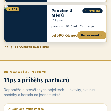
★ TOP
Penzion U
✓ Prověřeno
Méďů
📍 Lipno
penzion · 26 lůžek · 15 pokojů
od 590 Kč/noc
Rezervovat →
DALŠÍ PROVĚŘENÍ PARTNEŘI
Penzion U Zámku
Pension Faber
Penzion a vinařství Dobrovolný
Penzion a restaurace Maštal
Krčma Šatlava
Hotel Rozvoj
Penzion Zvoneček
Penzion Selský dvůr
Penzion Thallerův dům
Hotel Lípa
★
od 500 Kč
★
od 845 Kč
★
od 300 Kč
★
od 360 Kč
★
🍽️
★
od 400 Kč
★
od 550 Kč
★
od 530 Kč
★
od 1 190 Kč
★
od 450 Kč
PR MAGAZÍN · INZERCE
Tipy a příběhy partnerů
Reportáže o prověřených objektech — aktivity, aktuální
nabídky a kontakt na jednom místě.
📍 Lednicko-valtický areál
📰 PR článek