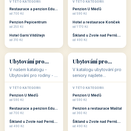
objekty, které s aktivní
objekty, které nabízí
V TÉTO KATEGORII:
V TÉTO KATEGORII:
dovolenou přímo
cenově dostupné
Restaurace a penzion Eduard
Penzion U Méďů
souvisejí. Aktivní
ubytování v ČR. Budete
od 700 Kč
od 590 Kč
dovolená nebo aktivní
překvapeni, že i v nižší
Penzion Pepicentrum
Hotel a restaurace Koníček
odpočinek jso...
c...
od 250 Kč
od 1 170 Kč
Hotel Garni Vildštejn
Šikland u Zvole nad Pernštejnem
👨‍👩‍👧‍👦
🧓
od 310 Kč
od 490 Kč
👨‍👩‍👧‍👦
🧓
34 objektů
33 objektů
Ubytování pro
Ubytování pro
rodiny
seniory
V našem katalogu -
V katalogu ubytování pro
Ubytování pro rodiny -
seniory najdete
jsou pro Vás připraveny
penziony a hotely, které
objekty, které svojí
jsou přizpůsobeny pro
V TÉTO KATEGORII:
V TÉTO KATEGORII:
polohou či vybaveností,
ubytování klientů vyššího
Penzion U Méďů
Penzion U Méďů
nabízí klidné ubytování
věku. Některé z nich
od 590 Kč
od 590 Kč
pro rodiny. Penziony,...
nabízí speciální balíč...
Restaurace a penzion Eduard
Penzion a restaurace Maštal
od 700 Kč
od 360 Kč
Šikland u Zvole nad Pernštejnem
Šikland u Zvole nad Pernštejnem
💕
🚴
od 490 Kč
od 490 Kč