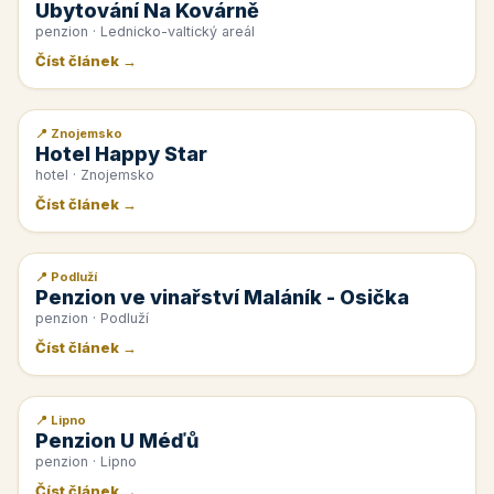
Ubytování Na Kovárně
penzion · Lednicko-valtický areál
Číst článek →
📍 Znojemsko
📰 PR článek
Hotel Happy Star
hotel · Znojemsko
Číst článek →
📍 Podluží
📰 PR článek
Penzion ve vinařství Maláník - Osička
penzion · Podluží
Číst článek →
📍 Lipno
📰 PR článek
Penzion U Méďů
penzion · Lipno
Číst článek →