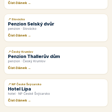
Číst článek →
📍 Slovácko
📰 PR článek
Penzion Selský dvůr
penzion · Slovácko
Číst článek →
📍 Český Krumlov
📰 PR článek
Penzion Thallerův dům
penzion · Český Krumlov
Číst článek →
📍 NP České Švýcarsko
📰 PR článek
Hotel Lípa
hotel · NP České Švýcarsko
Číst článek →