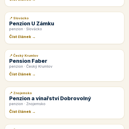
📍 Slovácko
📰 PR článek
Penzion U Zámku
penzion · Slovácko
Číst článek →
📍 Český Krumlov
📰 PR článek
Pension Faber
penzion · Český Krumlov
Číst článek →
📍 Znojemsko
📰 PR článek
Penzion a vinařství Dobrovolný
penzion · Znojemsko
Číst článek →