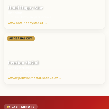
Hotel Happy Star
Hnanice
Luxusní ubytování jižní Morava
www.hotelhappystar.cz →
AKCE A BALÍČKY
Penzion Maštal
Český Krumlov
Penzion a restaurace
wwww.penzionmastal.satlava.cz →
⚡ LAST MINUTE