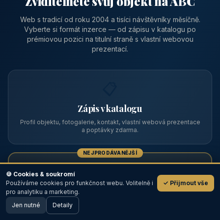
Zviditelněte svůj objekt na ABC
Web s tradicí od roku 2004 a tisíci návštěvníky měsíčně.
Vyberte si formát inzerce — od zápisu v katalogu po
prémiovou pozici na titulní straně s vlastní webovou
prezentací.
📋
Zápis v katalogu
Profil objektu, fotogalerie, kontakt, vlastní webová prezentace
a poptávky zdarma.
NEJPRODÁVANĚJŠÍ
⭐
🍪 Cookies & soukromí
Používáme cookies pro funkčnost webu. Volitelně i
✓ Přijmout vše
💬
Prémiový partner
pro analytiku a marketing.
Jen nutné
TOP pozice na titulce, přednost ve výpisech, zlatý odznak a
Detaily
🖥️ Desktop verze
Design
banner.