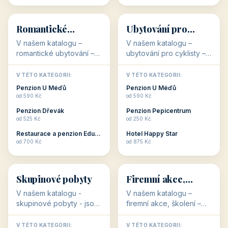
💕
🚴
32 objektů
32 objektů
Romantické
Ubytování pro
ubytování
cyklisty
V našem katalogu –
V našem katalogu –
romantické ubytování –
ubytování pro cyklisty –
jsou pro Vás připraveny
jsou pro Vás připraveny
objekty, které svojí
objekty, které jsou na
V TÉTO KATEGORII:
V TÉTO KATEGORII:
stavbou, polohou anebo
milovníky cykloturistiky
Penzion U Méďů
Penzion U Méďů
zaměřením nabízí
připraveny. Většinou mají
od 590 Kč
od 590 Kč
romantické pobyty.
přímo kolárny a...
Penzion Dřevák
Penzion Pepicentrum
Romantické ...
od 525 Kč
od 250 Kč
Restaurace a penzion Eduard
Hotel Happy Star
👥
💼
od 700 Kč
od 875 Kč
👥
💼
32 objektů
31 objektů
Skupinové pobyty
Firemní akce,
školení
V našem katalogu -
V našem katalogu –
skupinové pobyty - jsou
firemní akce, školení –
pro Vás připraveny
jsou pro Vás připraveny
objekty, které nabízí
objekty, které mají
V TÉTO KATEGORII:
V TÉTO KATEGORII: