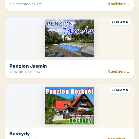
Navštívit →
cicinatvrdonice.cz
REKLAMA
Penzion Jasmín
Navštívit →
penzion-jasmin.cz
REKLAMA
Beskydy