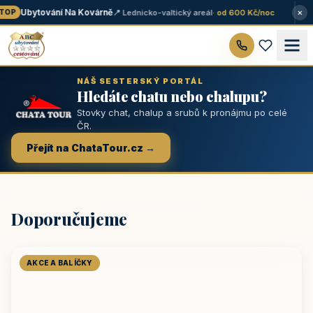
×
Ubytování Na Kovárně
📍 Lednicko-valtický areál
· od 600 Kč/noc
OP
NÁŠ SESTERSKÝ PORTÁL
Hledáte chatu nebo chalupu?
Stovky chat, chalup a srubů k pronájmu po celé
ČR.
Přejít na ChataTour.cz →
Doporučujeme
AKCE A BALÍČKY