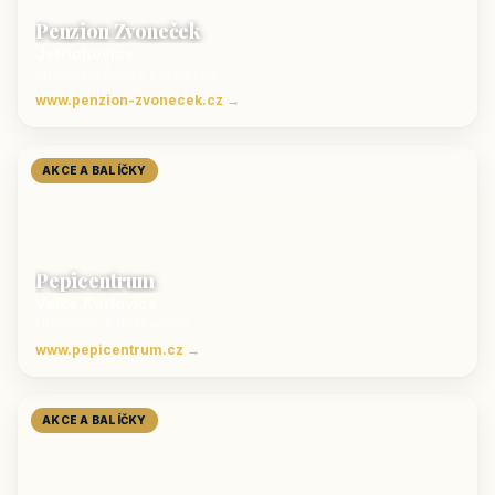
Penzion Zvoneček
Jetřichovice
ubytování České Švýcarsko
www.penzion-zvonecek.cz →
AKCE A BALÍČKY
Pepicentrum
Velké Karlovice
Ubytování v Beskydech
www.pepicentrum.cz →
AKCE A BALÍČKY