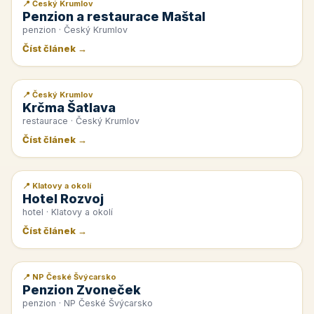
📍 Český Krumlov
📰 PR článek
Penzion a restaurace Maštal
penzion · Český Krumlov
Číst článek →
📍 Český Krumlov
📰 PR článek
Krčma Šatlava
restaurace · Český Krumlov
Číst článek →
📍 Klatovy a okolí
📰 PR článek
Hotel Rozvoj
hotel · Klatovy a okolí
Číst článek →
📍 NP České Švýcarsko
📰 PR článek
Penzion Zvoneček
penzion · NP České Švýcarsko