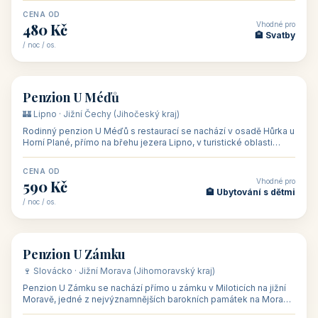
CENA OD
Vhodné pro
480 Kč
🏨 Svatby
/ noc / os.
👥 26
🏡 penzion
Penzion U Méďů
🏰 Lipno · Jižní Čechy (Jihočeský kraj)
Rodinný penzion U Méďů s restaurací se nachází v osadě Hůrka u
Horní Plané, přímo na břehu jezera Lipno, v turistické oblasti
Šumava. Pokoje
CENA OD
Vhodné pro
590 Kč
🏨 Ubytování s dětmi
/ noc / os.
👥 28
🏡 penzion
Penzion U Zámku
🍷 Slovácko · Jižní Morava (Jihomoravský kraj)
Penzion U Zámku se nachází přímo u zámku v Miloticích na jižní
Moravě, jedné z nejvýznamnějších barokních památek na Moravě,
v budově bývalé