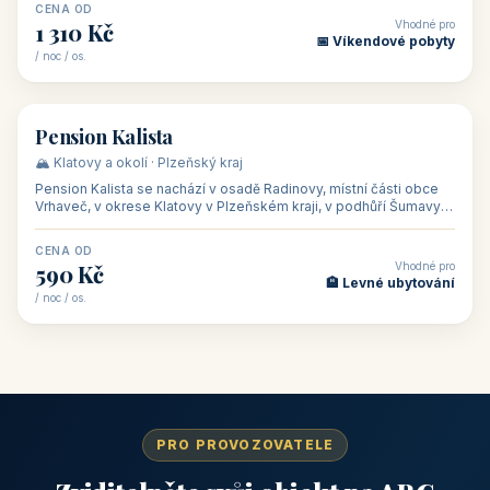
CENA OD
Vhodné pro
1 310 Kč
📅 Víkendové pobyty
/ noc / os.
👥 40
🏡 penzion
Pension Kalista
🏔️ Klatovy a okolí · Plzeňský kraj
Pension Kalista se nachází v osadě Radinovy, místní části obce
Vrhaveč, v okrese Klatovy v Plzeňském kraji, v podhůří Šumavy
— do města Klat
CENA OD
Vhodné pro
590 Kč
🏨 Levné ubytování
/ noc / os.
PRO PROVOZOVATELE