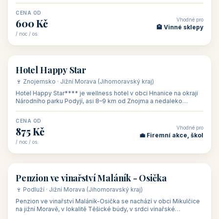
asi 8 km od dáln
CENA OD
Vhodné pro
600 Kč
🏨 Vinné sklepy
/ noc / os.
👥 54
🏨 hotel
Hotel Happy Star
🍷 Znojemsko · Jižní Morava (Jihomoravský kraj)
Hotel Happy Star**** je wellness hotel v obci Hnanice na okraji
Národního parku Podyjí, asi 8–9 km od Znojma a nedaleko
rakouských hranic, v
CENA OD
Vhodné pro
875 Kč
💼 Firemní akce, škol
/ noc / os.
👥 15
🏡 penzion
Penzion ve vinařství Maláník - Osička
🍷 Podluží · Jižní Morava (Jihomoravský kraj)
Penzion ve vinařství Maláník-Osička se nachází v obci Mikulčice
na jižní Moravě, v lokalitě Těšické búdy, v srdci vinařské
podoblasti Slovác