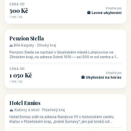
CENA OD
Vhodné pro
500 Kč
🏨 Levné ubytování
/ noc / os.
👥 44
🏡 penzion
Penzion Stella
🌄 Bílé Karpaty · Zlínský kraj
Penzion Stella se nachází v lázeňském městě Luhačovice ve
Zlínském kraji, na adrese Solné 1010 — asi 500 m od centra a 1
km od lázeňské kolo
CENA OD
Vhodné pro
1 050 Kč
🏨 Ubytování na horác
/ noc / os.
👥 50
🏨 hotel
Hotel Ennius
🏔️ Klatovy a okolí · Plzeňský kraj
Hotel Ennius sídlí na adrese Randova 111 v historickém centru
Klatov v Plzeňském kraji, „bráně Šumavy", jen pár kroků od
hlavního náměs