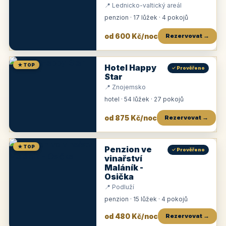
📍 Lednicko-valtický areál
penzion · 17 lůžek · 4 pokojů
od 600 Kč/noc
Rezervovat →
★ TOP
Hotel Happy
✓ Prověřeno
Star
📍 Znojemsko
hotel · 54 lůžek · 27 pokojů
od 875 Kč/noc
Rezervovat →
★ TOP
Penzion ve
✓ Prověřeno
vinařství
Maláník -
Osička
📍 Podluží
penzion · 15 lůžek · 4 pokojů
od 480 Kč/noc
Rezervovat →