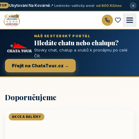
×
Ubytování Na Kovárně
📍 Lednicko-valtický areál
· od 600 Kč/noc
OP
NÁŠ SESTERSKÝ PORTÁL
Hledáte chatu nebo chalupu?
Stovky chat, chalup a srubů k pronájmu po celé
ČR.
Přejít na ChataTour.cz →
Doporučujeme
AKCE A BALÍČKY