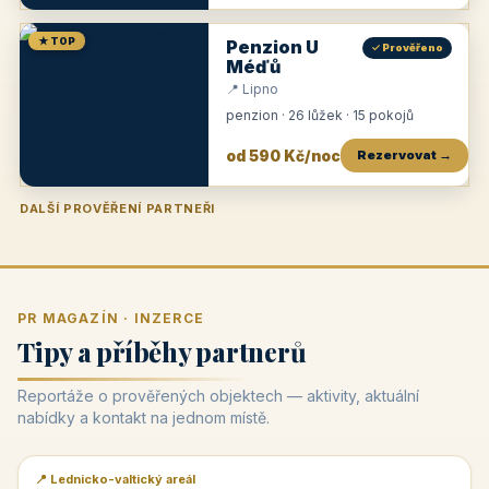
★ TOP
Penzion U
✓ Prověřeno
Méďů
📍 Lipno
penzion · 26 lůžek · 15 pokojů
od 590 Kč/noc
Rezervovat →
DALŠÍ PROVĚŘENÍ PARTNEŘI
Penzion U Zámku
Pension Faber
Penzion a vinařství Dobrovolný
Penzion a restaurace Maštal
Krčma Šatlava
Hotel Rozvoj
Penzion Zvoneček
Penzion Selský dvůr
Penzion Thallerův dům
Hotel Lípa
★
od 500 Kč
★
od 845 Kč
★
od 300 Kč
★
od 360 Kč
★
🍽️
★
od 400 Kč
★
od 550 Kč
★
od 530 Kč
★
od 1 190 Kč
★
od 450 Kč
PR MAGAZÍN · INZERCE
Tipy a příběhy partnerů
Reportáže o prověřených objektech — aktivity, aktuální
nabídky a kontakt na jednom místě.
📍 Lednicko-valtický areál
📰 PR článek