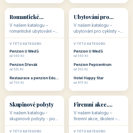
💕
🚴
32 objektů
32 objektů
Romantické
Ubytování pro
ubytování
cyklisty
V našem katalogu –
V našem katalogu –
romantické ubytování –
ubytování pro cyklisty –
jsou pro Vás připraveny
jsou pro Vás připraveny
objekty, které svojí
objekty, které jsou na
V TÉTO KATEGORII:
V TÉTO KATEGORII:
stavbou, polohou anebo
milovníky cykloturistiky
Penzion U Méďů
Penzion U Méďů
zaměřením nabízí
připraveny. Většinou mají
od 590 Kč
od 590 Kč
romantické pobyty.
přímo kolárny a...
Penzion Dřevák
Penzion Pepicentrum
Romantické ...
od 525 Kč
od 250 Kč
Restaurace a penzion Eduard
Hotel Happy Star
👥
💼
od 700 Kč
od 875 Kč
👥
💼
32 objektů
31 objektů
Skupinové pobyty
Firemní akce,
školení
V našem katalogu -
V našem katalogu –
skupinové pobyty - jsou
firemní akce, školení –
pro Vás připraveny
jsou pro Vás připraveny
objekty, které nabízí
objekty, které mají
V TÉTO KATEGORII:
V TÉTO KATEGORII: