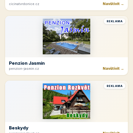
Navštívit →
cicinatvrdonice.cz
REKLAMA
Penzion Jasmín
Navštívit →
penzion-jasmin.cz
REKLAMA
Beskydy