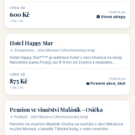
asi 8 km od dáln
CENA OD
Vhodné pro
600 Kč
🏨 Vinné sklepy
/ noc / os.
👥 54
🏨 hotel
Hotel Happy Star
🍷 Znojemsko · Jižní Morava (Jihomoravský kraj)
Hotel Happy Star**** je wellness hotel v obci Hnanice na okraji
Národního parku Podyjí, asi 8–9 km od Znojma a nedaleko
rakouských hranic, v
CENA OD
Vhodné pro
875 Kč
💼 Firemní akce, škol
/ noc / os.
👥 15
🏡 penzion
Penzion ve vinařství Maláník - Osička
🍷 Podluží · Jižní Morava (Jihomoravský kraj)
Penzion ve vinařství Maláník-Osička se nachází v obci Mikulčice
na jižní Moravě, v lokalitě Těšické búdy, v srdci vinařské
podoblasti Slovác