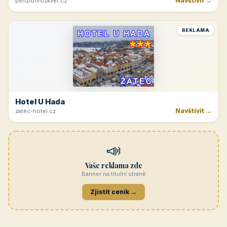
Navštívit →
penzionrozkvet.cz
REKLAMA
Hotel U Hada
Navštívit →
zatec-hotel.cz
📣
Vaše reklama zde
Banner na titulní straně
Zjistit ceník →