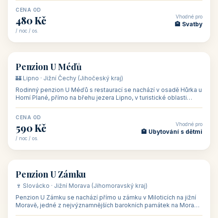
CENA OD
Vhodné pro
480 Kč
🏨 Svatby
/ noc / os.
👥 26
🏡 penzion
Penzion U Méďů
🏰 Lipno · Jižní Čechy (Jihočeský kraj)
Rodinný penzion U Méďů s restaurací se nachází v osadě Hůrka u
Horní Plané, přímo na břehu jezera Lipno, v turistické oblasti
Šumava. Pokoje
CENA OD
Vhodné pro
590 Kč
🏨 Ubytování s dětmi
/ noc / os.
👥 28
🏡 penzion
Penzion U Zámku
🍷 Slovácko · Jižní Morava (Jihomoravský kraj)
Penzion U Zámku se nachází přímo u zámku v Miloticích na jižní
Moravě, jedné z nejvýznamnějších barokních památek na Moravě,
v budově bývalé