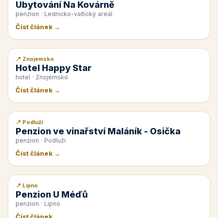
Ubytování Na Kovárně
penzion · Lednicko-valtický areál
Číst článek →
📍 Znojemsko
📰 PR článek
Hotel Happy Star
hotel · Znojemsko
Číst článek →
📍 Podluží
📰 PR článek
Penzion ve vinařství Maláník - Osička
penzion · Podluží
Číst článek →
📍 Lipno
📰 PR článek
Penzion U Méďů
penzion · Lipno
Číst článek →