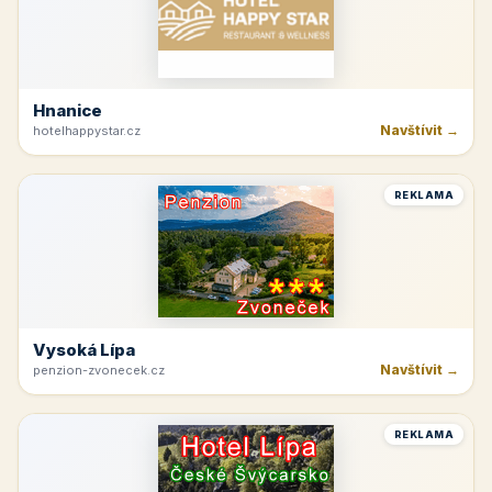
Hnanice
Navštívit →
hotelhappystar.cz
REKLAMA
Vysoká Lípa
Navštívit →
penzion-zvonecek.cz
REKLAMA