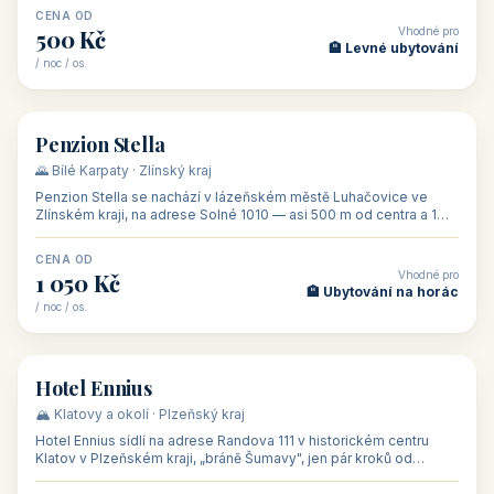
CENA OD
Vhodné pro
500 Kč
🏨 Levné ubytování
/ noc / os.
👥 44
🏡 penzion
Penzion Stella
🌄 Bílé Karpaty · Zlínský kraj
Penzion Stella se nachází v lázeňském městě Luhačovice ve
Zlínském kraji, na adrese Solné 1010 — asi 500 m od centra a 1
km od lázeňské kolo
CENA OD
Vhodné pro
1 050 Kč
🏨 Ubytování na horác
/ noc / os.
👥 50
🏨 hotel
Hotel Ennius
🏔️ Klatovy a okolí · Plzeňský kraj
Hotel Ennius sídlí na adrese Randova 111 v historickém centru
Klatov v Plzeňském kraji, „bráně Šumavy", jen pár kroků od
hlavního náměs