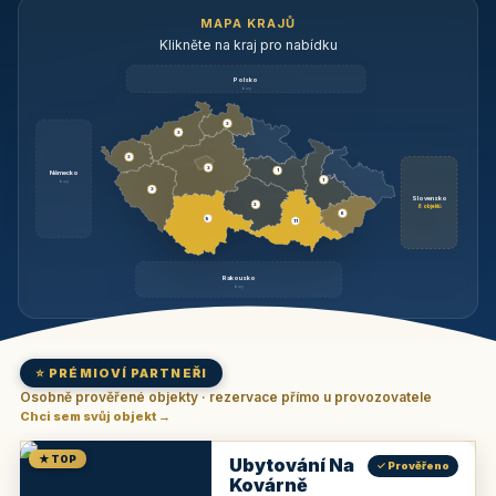
MAPA KRAJŮ
Klikněte na kraj pro nabídku
Polsko
brzy
3
3
3
3
1
Německo
1
brzy
3
Slovensko
2
6 objektů
6
9
11
Rakousko
brzy
⭐ PRÉMIOVÍ PARTNEŘI
Osobně prověřené objekty · rezervace přímo u provozovatele
Chci sem svůj objekt →
★ TOP
Ubytování Na
✓ Prověřeno
Kovárně