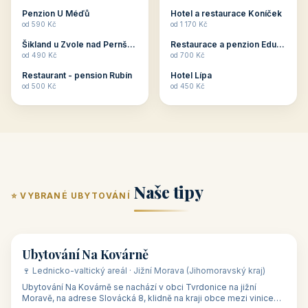
ubytování skupin v
zkušenosti pořádat i
Penzion U Méďů
Hotel a restaurace Koníček
penzionech, hotelích a
menší firemní akce a
od 590 Kč
od 1 170 Kč
apartmánech v ČR.
firemní školení, ale také
Šikland u Zvole nad Pernštejnem
Restaurace a penzion Eduard
Budete překva...
ob...
od 490 Kč
od 700 Kč
Restaurant - pension Rubín
Hotel Lípa
od 500 Kč
od 450 Kč
Naše tipy
⭐ VYBRANÉ UBYTOVÁNÍ
👥 17
🏡 penzion
Ubytování Na Kovárně
🍷 Lednicko-valtický areál · Jižní Morava (Jihomoravský kraj)
Ubytování Na Kovárně se nachází v obci Tvrdonice na jižní
Moravě, na adrese Slovácká 8, klidně na kraji obce mezi vinicemi,