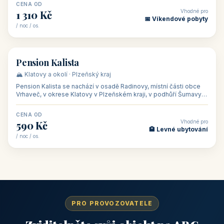
CENA OD
Vhodné pro
1 310 Kč
📅 Víkendové pobyty
/ noc / os.
👥 40
🏡 penzion
Pension Kalista
🏔️ Klatovy a okolí · Plzeňský kraj
Pension Kalista se nachází v osadě Radinovy, místní části obce
Vrhaveč, v okrese Klatovy v Plzeňském kraji, v podhůří Šumavy
— do města Klat
CENA OD
Vhodné pro
590 Kč
🏨 Levné ubytování
/ noc / os.
PRO PROVOZOVATELE