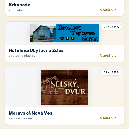
Krkonoše
Navštívit →
kinchata.eu
REKLAMA
Hotelová Ubytovna Žďas
Navštívit →
ubytovnazdas.cz
REKLAMA
Moravská Nová Ves
Navštívit →
selsky-dvur.eu