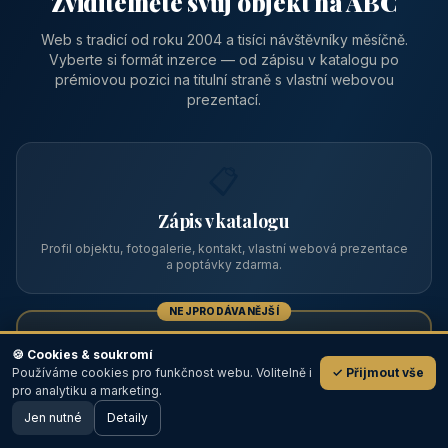
Zviditelněte svůj objekt na ABC
Web s tradicí od roku 2004 a tisíci návštěvníky měsíčně.
Vyberte si formát inzerce — od zápisu v katalogu po
prémiovou pozici na titulní straně s vlastní webovou
prezentací.
📋
Zápis v katalogu
Profil objektu, fotogalerie, kontakt, vlastní webová prezentace
a poptávky zdarma.
NEJPRODÁVANĚJŠÍ
⭐
🍪 Cookies & soukromí
Používáme cookies pro funkčnost webu. Volitelně i
✓ Přijmout vše
💬
Prémiový partner
pro analytiku a marketing.
Jen nutné
TOP pozice na titulce, přednost ve výpisech, zlatý odznak a
Detaily
🖥️ Desktop verze
Design
banner.