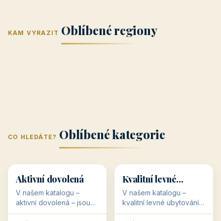
Jižní Morava
Jižní Čechy
(Jihomoravský
(Jihočeský
Střední Čechy
Oblíbené regiony
kraj)
Karlovarský
kraj)
KAM VYRAZIT
Zlínský kraj
Žilinský
(Středočeský
11 objektů
kraj
9 objektů
Liberecký kraj
6 objektů
Plzeňský kraj
4 objekty
kraj)
3 objekty
3 objekty
3 objekty
3 objekty
Oblíbené kategorie
CO HLEDÁTE?
🥾
💰
🥾
💰
36 objektů
34 objektů
Aktivní dovolená
Kvalitní levné
ubytování
V našem katalogu –
V našem katalogu –
aktivní dovolená – jsou
kvalitní levné ubytování –
pro Vás připraveny
jsou pro Vás připraveny