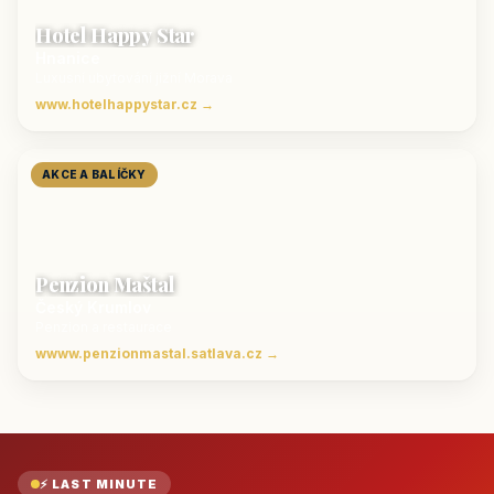
Hotel Happy Star
Hnanice
Luxusní ubytování jižní Morava
www.hotelhappystar.cz →
AKCE A BALÍČKY
Penzion Maštal
Český Krumlov
Penzion a restaurace
wwww.penzionmastal.satlava.cz →
⚡ LAST MINUTE