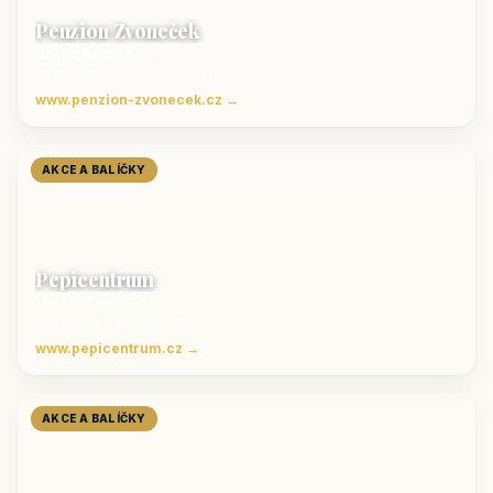
Penzion Zvoneček
Jetřichovice
ubytování České Švýcarsko
www.penzion-zvonecek.cz →
AKCE A BALÍČKY
Pepicentrum
Velké Karlovice
Ubytování v Beskydech
www.pepicentrum.cz →
AKCE A BALÍČKY