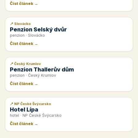
Číst článek →
📍 Slovácko
📰 PR článek
Penzion Selský dvůr
penzion · Slovácko
Číst článek →
📍 Český Krumlov
📰 PR článek
Penzion Thallerův dům
penzion · Český Krumlov
Číst článek →
📍 NP České Švýcarsko
📰 PR článek
Hotel Lípa
hotel · NP České Švýcarsko
Číst článek →