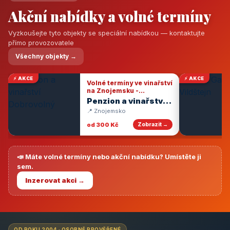
Akční nabídky a volné termíny
Vyzkoušejte tyto objekty se speciální nabídkou — kontaktujte
přímo provozovatele
Všechny objekty →
⚡ AKCE
⚡ AKCE
Volné termíny ve vinařství
na Znojemsku -
degustace vín
Penzion a vinařství
Dobrovolný
📍 Znojemsko
od 300 Kč
Zobrazit →
📣 Máte volné termíny nebo akční nabídku? Umístěte ji
sem.
Inzerovat akci →
OD ROKU 2004 · OSOBNĚ PROVĚŘENÉ