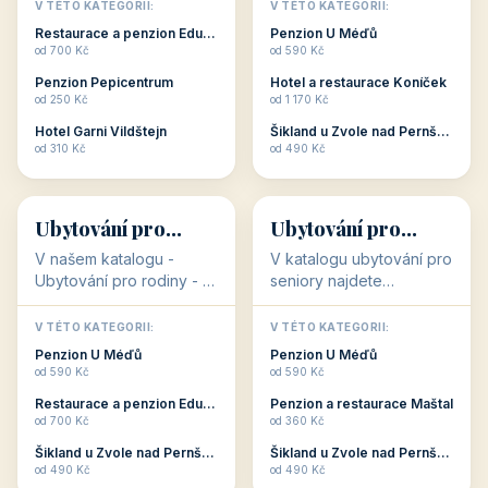
objekty, které s aktivní
objekty, které nabízí
V TÉTO KATEGORII:
V TÉTO KATEGORII:
dovolenou přímo
cenově dostupné
Restaurace a penzion Eduard
Penzion U Méďů
souvisejí. Aktivní
ubytování v ČR. Budete
od 700 Kč
od 590 Kč
dovolená nebo aktivní
překvapeni, že i v nižší
Penzion Pepicentrum
Hotel a restaurace Koníček
odpočinek jso...
c...
od 250 Kč
od 1 170 Kč
Hotel Garni Vildštejn
Šikland u Zvole nad Pernštejnem
👨‍👩‍👧‍👦
🧓
od 310 Kč
od 490 Kč
👨‍👩‍👧‍👦
🧓
34 objektů
33 objektů
Ubytování pro
Ubytování pro
rodiny
seniory
V našem katalogu -
V katalogu ubytování pro
Ubytování pro rodiny -
seniory najdete
jsou pro Vás připraveny
penziony a hotely, které
objekty, které svojí
jsou přizpůsobeny pro
V TÉTO KATEGORII:
V TÉTO KATEGORII:
polohou či vybaveností,
ubytování klientů vyššího
Penzion U Méďů
Penzion U Méďů
nabízí klidné ubytování
věku. Některé z nich
od 590 Kč
od 590 Kč
pro rodiny. Penziony,...
nabízí speciální balíč...
Restaurace a penzion Eduard
Penzion a restaurace Maštal
od 700 Kč
od 360 Kč
Šikland u Zvole nad Pernštejnem
Šikland u Zvole nad Pernštejnem
💕
🚴
od 490 Kč
od 490 Kč