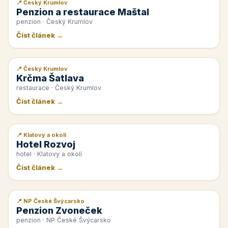
📍 Český Krumlov
📰 PR článek
Penzion a restaurace Maštal
penzion · Český Krumlov
Číst článek →
📍 Český Krumlov
📰 PR článek
Krčma Šatlava
restaurace · Český Krumlov
Číst článek →
📍 Klatovy a okolí
📰 PR článek
Hotel Rozvoj
hotel · Klatovy a okolí
Číst článek →
📍 NP České Švýcarsko
📰 PR článek
Penzion Zvoneček
penzion · NP České Švýcarsko