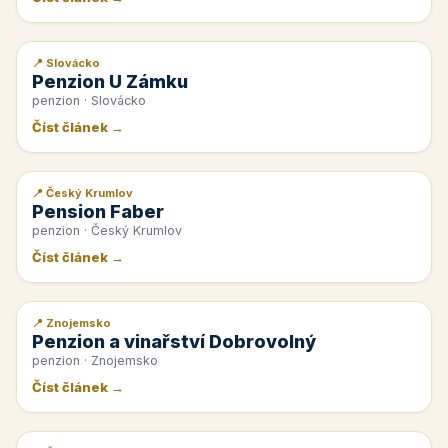
📍 Slovácko
📰 PR článek
Penzion U Zámku
penzion · Slovácko
Číst článek →
📍 Český Krumlov
📰 PR článek
Pension Faber
penzion · Český Krumlov
Číst článek →
📍 Znojemsko
📰 PR článek
Penzion a vinařství Dobrovolný
penzion · Znojemsko
Číst článek →