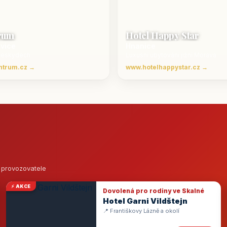
rum
Hotel Happy Star
ovice
Hnanice
Beskydech
Luxusní ubytování jižní Morava
ntrum.cz →
www.hotelhappystar.cz →
o provozovatele
⚡ AKCE
Dovolená pro rodiny ve Skalné
Hotel Garni Vildštejn
📍 Františkovy Lázně a okolí