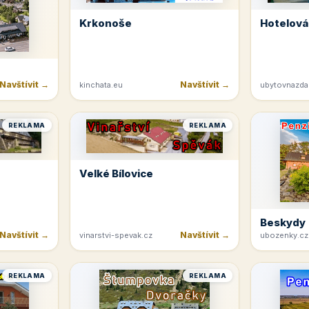
Krkonoše
Hotelová
Navštívit →
Navštívit →
kinchata.eu
ubytovnazda
REKLAMA
REKLAMA
Velké Bílovice
Beskydy
Navštívit →
Navštívit →
vinarstvi-spevak.cz
ubozenky.cz
REKLAMA
REKLAMA