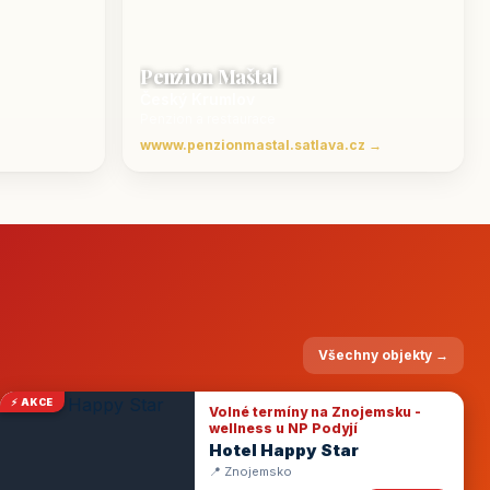
Penzion Maštal
Český Krumlov
Penzion a restaurace
wwww.penzionmastal.satlava.cz →
Všechny objekty →
⚡ AKCE
Volné termíny na Znojemsku -
wellness u NP Podyjí
Hotel Happy Star
📍 Znojemsko