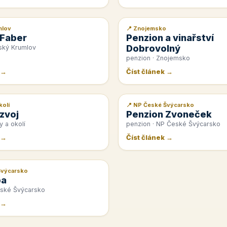
mlov
📍 Znojemsko
📰 PR článek
 Faber
Penzion a vinařství
Dobrovolný
ský Krumlov
penzion · Znojemsko
 →
Číst článek →
kolí
📍 NP České Švýcarsko
📰 PR článek
zvoj
Penzion Zvoneček
y a okolí
penzion · NP České Švýcarsko
 →
Číst článek →
Švýcarsko
pa
eské Švýcarsko
 →