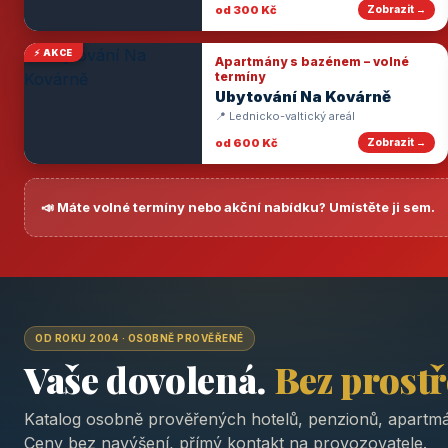
od 300 Kč
Zobrazit →
⚡ AKCE
Apartmány s bazénem – volné
termíny
Ubytování Na Kovárně
📍 Lednicko-valtický areál
od 600 Kč
Zobrazit →
📣 Máte volné termíny nebo akční nabídku? Umístěte ji sem.
OD ROKU 2004 · OSOBNĚ PROVĚŘENÉ
Vaše dovolená.
Bez prost
Katalog osobně prověřených hotelů, penzionů, apartmá
Ceny bez navýšení, přímý kontakt na provozovatele.