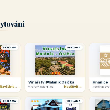
ytování
REKLAMA
REKLAMA
Vinařství Maláník Osička
Hnanice
Navštívit →
Navštívit →
vinarstvimalanik.cz
hotelhappyst
REKLAMA
REKLAMA