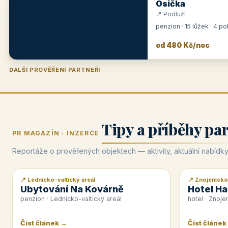
Osička
📍 Podluží
penzion · 15 lůžek · 4 p
od 480 Kč/noc
DALŠÍ PROVĚŘENÍ PARTNEŘI
Penzion U Zámku
Pension Faber
Penzion a vinařství Dobrovolný
Hotel Lípa
★
od 500 Kč
★
od 845 Kč
★
od 300 Kč
★
od 450 Kč
Tipy a příběhy pa
PR MAGAZÍN · INZERCE
Reportáže o prověřených objektech — aktivity, aktuální nabídky
📍 Lednicko-valtický areál
📍 Znojemsko
📰 PR článek
📰 PR článek
Ubytování Na Kovárně
Hotel Ha
penzion · Lednicko-valtický areál
hotel · Znoj
Číst článek →
Číst článek