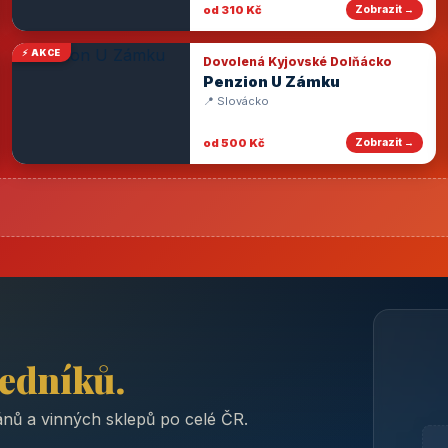
od 310 Kč
Zobrazit →
⚡ AKCE
Dovolená Kyjovské Dolňácko
Penzion U Zámku
📍 Slovácko
od 500 Kč
Zobrazit →
ředníků.
nů a vinných sklepů po celé ČR.