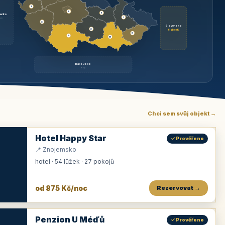
3
3
1
ecko
1
rzy
3
Slovensko
2
6 objektů
6
9
11
Rakousko
brzy
Chci sem svůj objekt →
Hotel Happy Star
✓ Prověřeno
📍 Znojemsko
hotel · 54 lůžek · 27 pokojů
od 875 Kč/noc
Rezervovat →
Penzion U Méďů
✓ Prověřeno