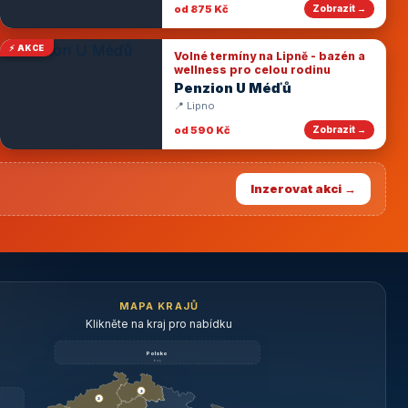
od 875 Kč
Zobrazit →
⚡ AKCE
Volné termíny na Lipně - bazén a
wellness pro celou rodinu
Penzion U Méďů
📍 Lipno
od 590 Kč
Zobrazit →
Inzerovat akci →
MAPA KRAJŮ
Klikněte na kraj pro nabídku
Polsko
brzy
3
3