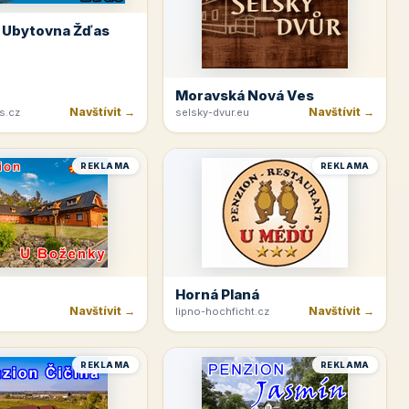
 Ubytovna Žďas
Moravská Nová Ves
Navštívit →
Navštívit →
s.cz
selsky-dvur.eu
REKLAMA
REKLAMA
Horná Planá
Navštívit →
Navštívit →
lipno-hochficht.cz
REKLAMA
REKLAMA