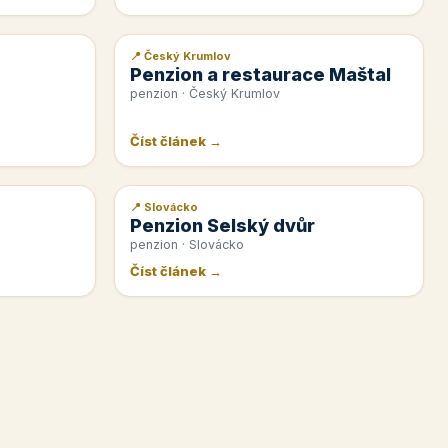
📍 Český Krumlov
📰 PR článek
Penzion a restaurace Maštal
penzion · Český Krumlov
Číst článek →
📍 Slovácko
📰 PR článek
Penzion Selský dvůr
penzion · Slovácko
Číst článek →