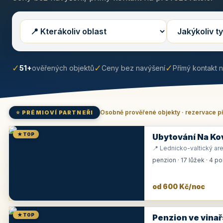
✓
✓
✓
51+
ověřených objektů
Ceny bez navýšení
Přímý kontakt 
Osobně prověřené objekty · rezervace p
⭐ PRÉMIOVÍ PARTNEŘI
★ TOP
Ubytování Na Ko
📍 Lednicko-valtický are
penzion · 17 lůžek · 4 p
od 600 Kč/noc
★ TOP
Penzion ve vinař