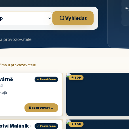
Něm
b
Vyhledat
na provozovatele
římo u provozovatele
★ TOP
várně
✓ Prověřeno
ál
okojů
Rezervovat →
★ TOP
ství Maláník -
✓ Prověřeno