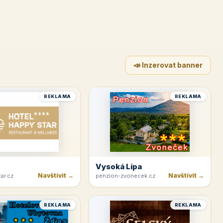
📣 Inzerovat banner
REKLAMA
REKLAMA
Vysoká Lípa
Navštívit →
Navštívit →
ar.cz
penzion-zvonecek.cz
REKLAMA
REKLAMA