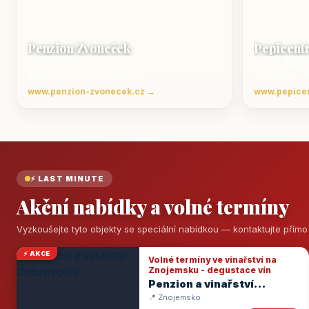
Penzion Zvoneček
Pepicent
Jetřichovice
Velké Karl
ubytování České Švýcarsko
Ubytování v 
www.penzion-zvonecek.cz →
www.pepice
⚡ LAST MINUTE
Akční nabídky a volné termíny
Vyzkoušejte tyto objekty se speciální nabídkou — kontaktujte přím
⚡ AKCE
Volné termíny ve vinařství na
Znojemsku - degustace vín
Penzion a vinařství
Dobrovolný
📍 Znojemsko