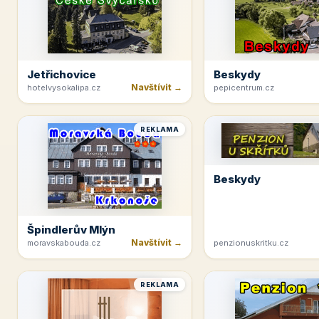
Jetřichovice
Beskydy
Navštívit →
hotelvysokalipa.cz
pepicentrum.cz
REKLAMA
Beskydy
Špindlerův Mlýn
Navštívit →
moravskabouda.cz
penzionuskritku.cz
REKLAMA