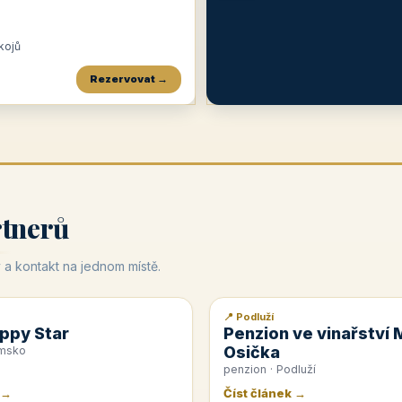
okojů
Rezervovat →
Penzion a restaurace Maštal
Krčma Šatlava
Hotel Rozvoj
★
od 360 Kč
★
🍽️
★
od 400 Kč
rtnerů
 a kontakt na jednom místě.
📍 Podluží
📰 PR článek
ppy Star
Penzion ve vinařství 
Osička
emsko
penzion · Podluží
 →
Číst článek →