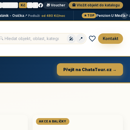
N
🇩🇪 DE
·
Kč
€
$
🎁 Voucher
🏨 Vložit objekt do katalogu
×
k - Osička
Penzion U Méďů
📍 Podluží
· od 480 Kč/noc
📍 Lipno
★ TOP
🎤
📍
Kontakt
Přejít na ChataTour.cz →
AKCE A BALÍČKY