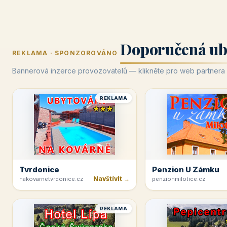
Doporučená ub
REKLAMA · SPONZOROVÁNO
Bannerová inzerce provozovatelů — klikněte pro web partnera
REKLAMA
Tvrdonice
Penzion U Zámku
Navštívit →
nakovarnetvrdonice.cz
penzionmilotice.cz
REKLAMA