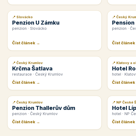
📍 Slovácko
📍 Český Kru
📰 PR článek
📰 PR článek
Penzion U Zámku
Pension
penzion · Slovácko
penzion · Če
Číst článek →
Číst článek
📍 Český Krumlov
📍 Klatovy a o
📰 PR článek
📰 PR článek
Krčma Šatlava
Hotel Ro
restaurace · Český Krumlov
hotel · Klatov
Číst článek →
Číst článek
📍 Český Krumlov
📍 NP České 
📰 PR článek
📰 PR článek
Penzion Thallerův dům
Hotel Lí
penzion · Český Krumlov
hotel · NP Č
Číst článek →
Číst článek