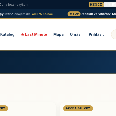
 Ceny bez navýšení
🇨🇿 CZ
🇬🇧 E
tar
Penzion ve vinařství Malání
📍 Znojemsko
· od 875 Kč/noc
★ TOP
Katalog
🔥 Last Minute
Mapa
O nás
Přihlásit
ÍČKY
AKCE A BALÍČKY