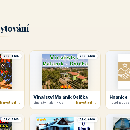
ytování
REKLAMA
REKLAMA
Vinařství Maláník Osička
Hnanice
Navštívit →
Navštívit →
vinarstvimalanik.cz
hotelhappyst
REKLAMA
REKLAMA