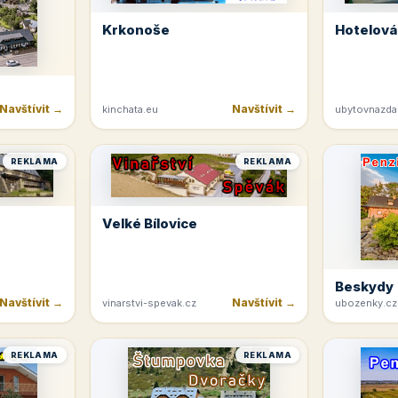
Krkonoše
Hotelová
Navštívit →
Navštívit →
kinchata.eu
ubytovnazda
REKLAMA
REKLAMA
Velké Bílovice
Beskydy
Navštívit →
Navštívit →
vinarstvi-spevak.cz
ubozenky.cz
REKLAMA
REKLAMA