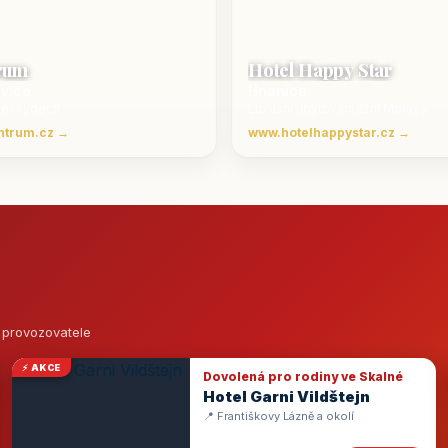
rum
Hotel Happy Star
ovice
Hnanice
Beskydech
Luxusní ubytování jižní Morava
ntrum.cz →
www.hotelhappystar.cz →
o provozovatele
⚡ AKCE
Dovolená pro rodiny ve Skalné
Hotel Garni Vildštejn
📍 Františkovy Lázně a okolí