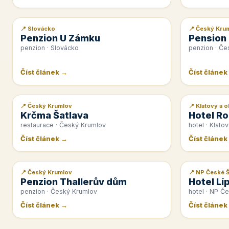
📍 Slovácko
📍 Český Kru
📰 PR článek
📰 PR článek
Penzion U Zámku
Pension
penzion · Slovácko
penzion · Če
Číst článek →
Číst článek
📍 Český Krumlov
📍 Klatovy a o
📰 PR článek
📰 PR článek
Krčma Šatlava
Hotel Ro
restaurace · Český Krumlov
hotel · Klatov
Číst článek →
Číst článek
📍 Český Krumlov
📍 NP České 
📰 PR článek
📰 PR článek
Penzion Thallerův dům
Hotel Lí
penzion · Český Krumlov
hotel · NP Č
Číst článek →
Číst článek