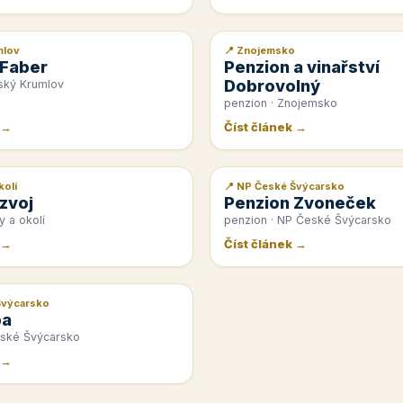
mlov
📍 Znojemsko
📰 PR článek
 Faber
Penzion a vinařství
Dobrovolný
ský Krumlov
penzion · Znojemsko
 →
Číst článek →
kolí
📍 NP České Švýcarsko
📰 PR článek
zvoj
Penzion Zvoneček
y a okolí
penzion · NP České Švýcarsko
 →
Číst článek →
Švýcarsko
pa
eské Švýcarsko
 →