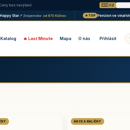
 Ceny bez navýšení
🇨🇿 CZ
🇬🇧 E
py Star
Penzion ve vinařství Ma
📍 Znojemsko
· od 875 Kč/noc
★ TOP
Katalog
🔥 Last Minute
Mapa
O nás
Přihlásit
ÍČKY
AKCE A BALÍČKY