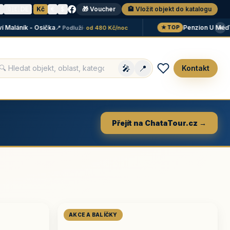
N
🇩🇪 DE
·
Kč
€
$
🎁 Voucher
🏨 Vložit objekt do katalogu
×
láník - Osička
Penzion U Méďů
📍 Podluží
· od 480 Kč/noc
📍 
★ TOP
🎤
📍
Kontakt
Přejít na ChataTour.cz →
AKCE A BALÍČKY