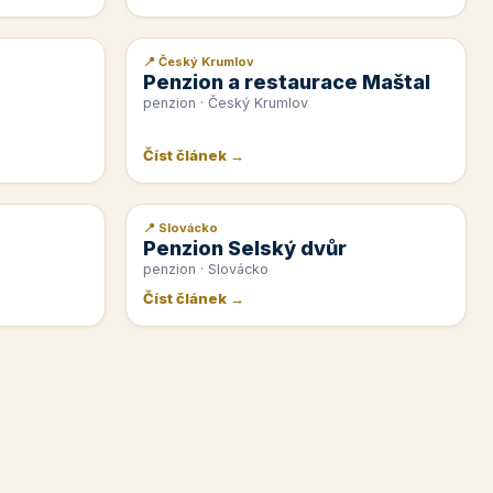
📍 Český Krumlov
📰 PR článek
Penzion a restaurace Maštal
penzion · Český Krumlov
Číst článek →
📍 Slovácko
📰 PR článek
Penzion Selský dvůr
penzion · Slovácko
Číst článek →