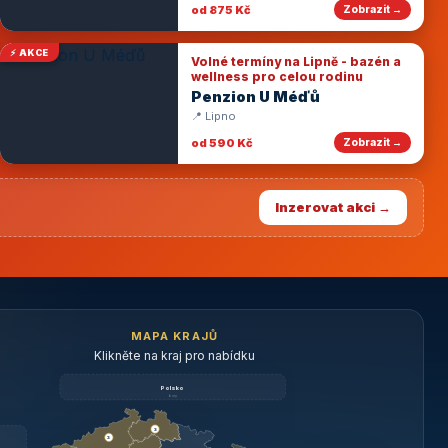
od 875 Kč
Zobrazit →
⚡ AKCE
Volné termíny na Lipně - bazén a
wellness pro celou rodinu
Penzion U Méďů
📍 Lipno
od 590 Kč
Zobrazit →
Inzerovat akci →
MAPA KRAJŮ
Klikněte na kraj pro nabídku
Polsko
brzy
3
3