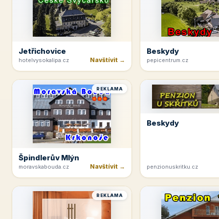
Jetřichovice
Beskydy
Navštívit →
hotelvysokalipa.cz
pepicentrum.cz
REKLAMA
Beskydy
Špindlerův Mlýn
Navštívit →
moravskabouda.cz
penzionuskritku.cz
REKLAMA