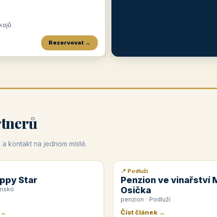
okojů
Rezervovat →
Penzion a restaurace Maštal
Krčma Šatlava
Hotel Rozvoj
★
od 360 Kč
★
🍽️
★
od 400 Kč
rtnerů
 a kontakt na jednom místě.
📍 Podluží
📰 PR článek
ppy Star
Penzion ve vinařství 
Osička
emsko
penzion · Podluží
 →
Číst článek →