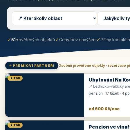
✓
✓
✓
51+
ověřených objektů
Ceny bez navýšení
Přímý kontakt 
Osobně prověřené objekty · rezervace p
⭐ PRÉMIOVÍ PARTNEŘI
★ TOP
Ubytování Na Ko
📍 Lednicko-valtický are
penzion · 17 lůžek · 4 p
od 600 Kč/noc
★ TOP
Penzion ve vinař