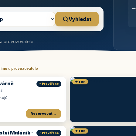
Něm
b
Vyhledat
na provozovatele
římo u provozovatele
★ TOP
várně
✓ Prověřeno
ál
okojů
Rezervovat →
★ TOP
ství Maláník -
✓ Prověřeno