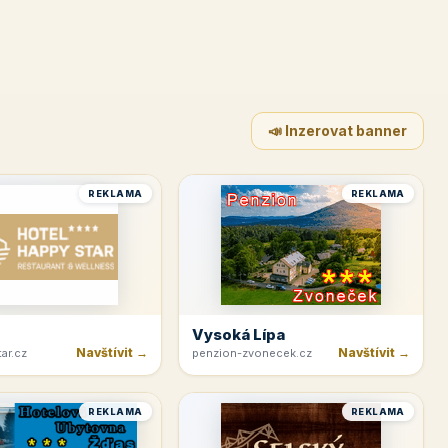
📣 Inzerovat banner
REKLAMA
REKLAMA
Vysoká Lípa
Navštívit →
Navštívit →
ar.cz
penzion-zvonecek.cz
REKLAMA
REKLAMA