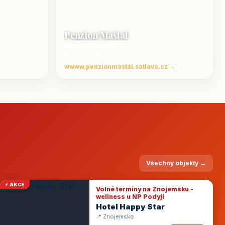
Penzion Maštal
Český Krumlov
Penzion a restaurace
wwww.penzionmastal.satlava.cz →
Všechny objekty →
⚡ AKCE
Volné termíny na Znojemsku -
wellness u NP Podyjí
Hotel Happy Star
📍 Znojemsko