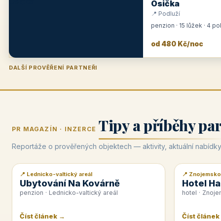
Osička
📍 Podluží
penzion · 15 lůžek · 4 p
od 480 Kč/noc
DALŠÍ PROVĚŘENÍ PARTNEŘI
Penzion U Zámku
Pension Faber
Penzion a vinařství Dobrovolný
Hotel Lípa
★
od 500 Kč
★
od 845 Kč
★
od 300 Kč
★
od 450 Kč
Tipy a příběhy pa
PR MAGAZÍN · INZERCE
Reportáže o prověřených objektech — aktivity, aktuální nabídky
📍 Lednicko-valtický areál
📍 Znojemsko
📰 PR článek
📰 PR článek
Ubytování Na Kovárně
Hotel Ha
penzion · Lednicko-valtický areál
hotel · Znoj
Číst článek →
Číst článek