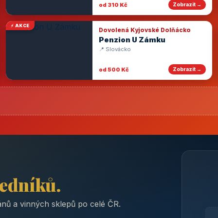
od 310 Kč
Zobrazit →
⚡ AKCE
Dovolená Kyjovské Dolňácko
Penzion U Zámku
📍 Slovácko
od 500 Kč
Zobrazit →
ředníků.
nů a vinných sklepů po celé ČR.