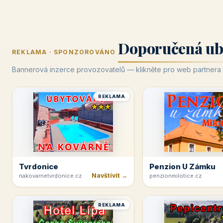
Doporučená ub
REKLAMA · SPONZOROVÁNO
Bannerová inzerce provozovatelů — klikněte pro web partnera
REKLAMA
Tvrdonice
Penzion U Zámku
Navštívit →
nakovarnetvrdonice.cz
penzionmilotice.cz
REKLAMA