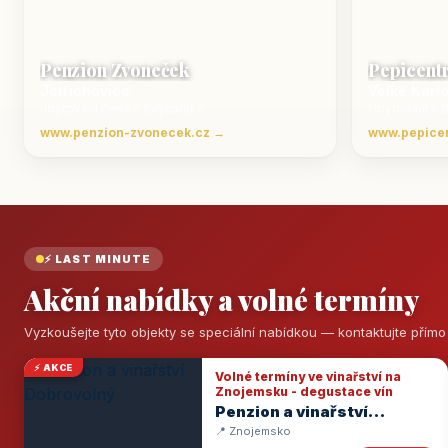
Penzion Zvoneček
Pepicent
Jetřichovice
Velké Karl
ubytování České Švýcarsko
Ubytování v 
www.penzion-zvonecek.cz →
www.pepice
⚡ LAST MINUTE
Akční nabídky a volné termíny
Vyzkoušejte tyto objekty se speciální nabídkou — kontaktujte přím
⚡ AKCE
Volné termíny ve vinařství na
Znojemsku - degustace vín
Penzion a vinařství
Dobrovolný
📍 Znojemsko