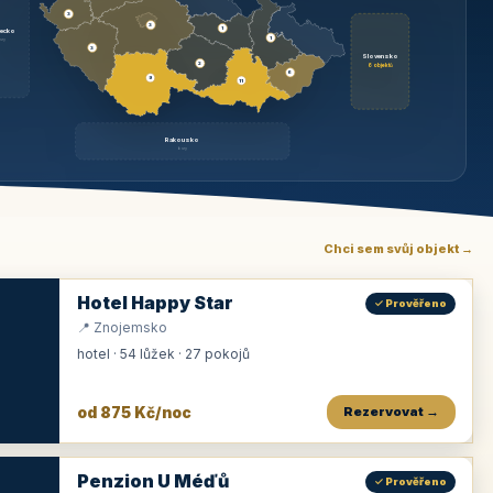
3
3
1
ecko
1
rzy
3
Slovensko
2
6 objektů
6
9
11
Rakousko
brzy
Chci sem svůj objekt →
Hotel Happy Star
✓ Prověřeno
📍 Znojemsko
hotel · 54 lůžek · 27 pokojů
od 875 Kč/noc
Rezervovat →
Penzion U Méďů
✓ Prověřeno