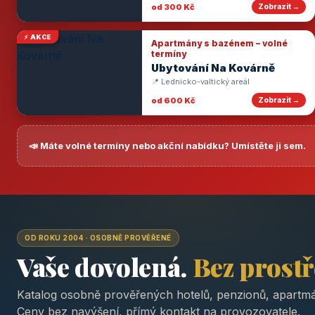
od 300 Kč
Zobrazit →
⚡ AKCE
Apartmány s bazénem – volné
termíny
Ubytování Na Kovárně
📍 Lednicko-valtický areál
od 600 Kč
Zobrazit →
📣 Máte volné termíny nebo akční nabídku? Umístěte ji sem.
OD ROKU 2004 · OSOBNĚ PROVĚŘENÉ
Vaše dovolená.
Bez prost
Katalog osobně prověřených hotelů, penzionů, apartmá
Ceny bez navýšení, přímý kontakt na provozovatele.