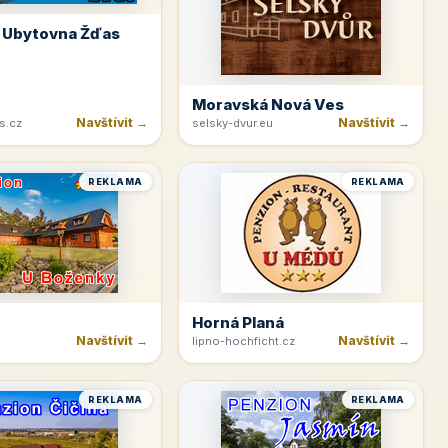
 Ubytovna Žďas
Moravská Nová Ves
Navštívit →
Navštívit →
s.cz
selsky-dvur.eu
REKLAMA
REKLAMA
Horná Planá
Navštívit →
Navštívit →
lipno-hochficht.cz
REKLAMA
REKLAMA