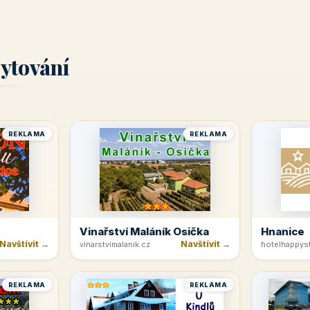
ytování
REKLAMA
REKLAMA
Vinařství Maláník Osička
Hnanice
Navštívit →
Navštívit →
vinarstvimalanik.cz
hotelhappyst
REKLAMA
REKLAMA