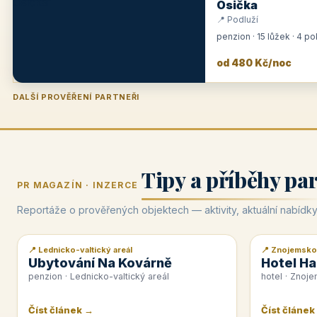
Osička
📍 Podluží
penzion · 15 lůžek · 4 p
od 480 Kč/noc
DALŠÍ PROVĚŘENÍ PARTNEŘI
Penzion U Zámku
Pension Faber
Penzion a vinařství Dobrovolný
Hotel Lípa
★
od 500 Kč
★
od 845 Kč
★
od 300 Kč
★
od 450 Kč
Tipy a příběhy pa
PR MAGAZÍN · INZERCE
Reportáže o prověřených objektech — aktivity, aktuální nabídky
📍 Lednicko-valtický areál
📍 Znojemsko
📰 PR článek
📰 PR článek
Ubytování Na Kovárně
Hotel Ha
penzion · Lednicko-valtický areál
hotel · Znoj
Číst článek →
Číst článek