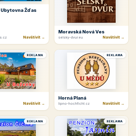
 Ubytovna Žďas
Moravská Nová Ves
Navštívit →
Navštívit →
s.cz
selsky-dvur.eu
REKLAMA
REKLAMA
Horná Planá
Navštívit →
Navštívit →
lipno-hochficht.cz
REKLAMA
REKLAMA