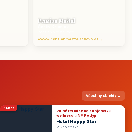
Penzion Maštal
Český Krumlov
Penzion a restaurace
wwww.penzionmastal.satlava.cz →
Všechny objekty →
⚡ AKCE
Volné termíny na Znojemsku -
wellness u NP Podyjí
Hotel Happy Star
📍 Znojemsko