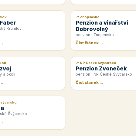
mlov
📍 Znojemsko
📰 PR článek
 Faber
Penzion a vinařství
Dobrovolný
ský Krumlov
penzion · Znojemsko
 →
Číst článek →
kolí
📍 NP České Švýcarsko
📰 PR článek
zvoj
Penzion Zvoneček
y a okolí
penzion · NP České Švýcarsko
 →
Číst článek →
Švýcarsko
pa
eské Švýcarsko
 →