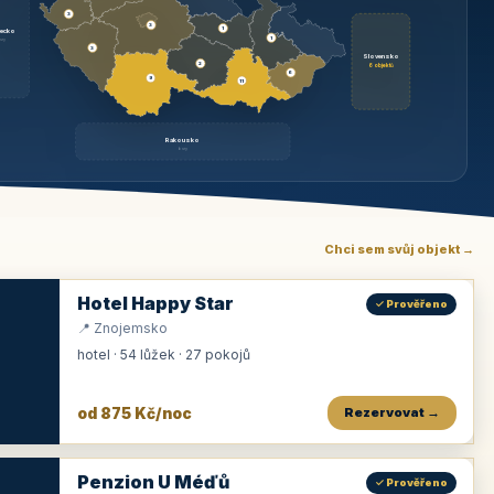
3
3
1
ecko
1
rzy
3
Slovensko
2
6 objektů
6
9
11
Rakousko
brzy
Chci sem svůj objekt →
Hotel Happy Star
✓ Prověřeno
📍 Znojemsko
hotel · 54 lůžek · 27 pokojů
od 875 Kč/noc
Rezervovat →
Penzion U Méďů
✓ Prověřeno