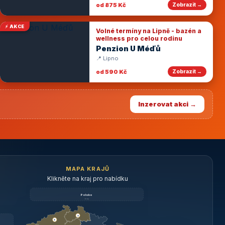
od 875 Kč
Zobrazit →
⚡ AKCE
Volné termíny na Lipně - bazén a
wellness pro celou rodinu
Penzion U Méďů
📍 Lipno
od 590 Kč
Zobrazit →
Inzerovat akci →
MAPA KRAJŮ
Klikněte na kraj pro nabídku
Polsko
brzy
3
3