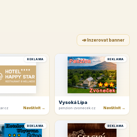
📣 Inzerovat banner
REKLAMA
REKLAMA
Vysoká Lípa
Navštívit →
Navštívit →
ar.cz
penzion-zvonecek.cz
REKLAMA
REKLAMA