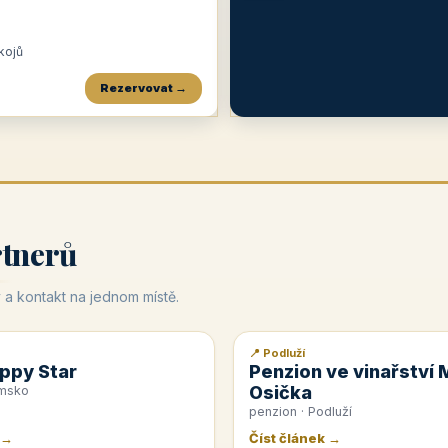
okojů
Rezervovat →
Penzion a restaurace Maštal
Krčma Šatlava
Hotel Rozvoj
★
od 360 Kč
★
🍽️
★
od 400 Kč
rtnerů
 a kontakt na jednom místě.
📍 Podluží
📰 PR článek
ppy Star
Penzion ve vinařství 
Osička
emsko
penzion · Podluží
 →
Číst článek →