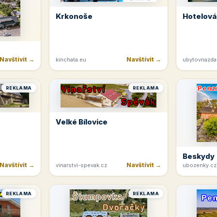
Krkonoše
Hotelová
Navštívit →
Navštívit →
kinchata.eu
ubytovnazda
REKLAMA
REKLAMA
Velké Bílovice
Beskydy
Navštívit →
Navštívit →
vinarstvi-spevak.cz
ubozenky.cz
REKLAMA
REKLAMA