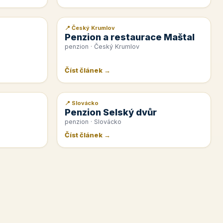
📍 Český Krumlov
📰 PR článek
Penzion a restaurace Maštal
penzion · Český Krumlov
Číst článek →
📍 Slovácko
📰 PR článek
Penzion Selský dvůr
penzion · Slovácko
Číst článek →