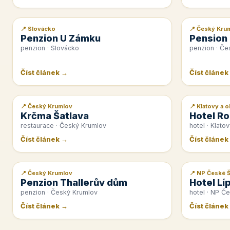
📍 Slovácko
📍 Český Kru
📰 PR článek
📰 PR článek
Penzion U Zámku
Pension
penzion · Slovácko
penzion · Če
Číst článek →
Číst článek
📍 Český Krumlov
📍 Klatovy a o
📰 PR článek
📰 PR článek
Krčma Šatlava
Hotel Ro
restaurace · Český Krumlov
hotel · Klatov
Číst článek →
Číst článek
📍 Český Krumlov
📍 NP České 
📰 PR článek
📰 PR článek
Penzion Thallerův dům
Hotel Lí
penzion · Český Krumlov
hotel · NP Č
Číst článek →
Číst článek