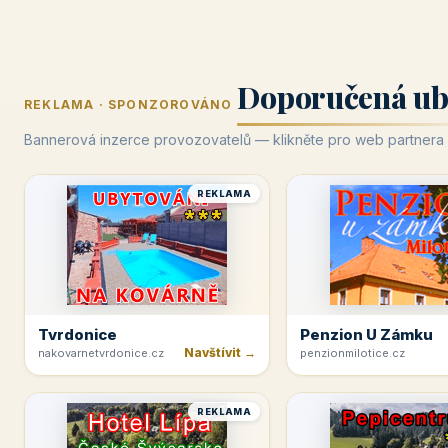
Doporučená ub
REKLAMA · SPONZOROVÁNO
Bannerová inzerce provozovatelů — klikněte pro web partnera
REKLAMA
Tvrdonice
Penzion U Zámku
Navštívit →
nakovarnetvrdonice.cz
penzionmilotice.cz
REKLAMA