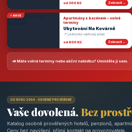
od 300 Kč
Zobrazit →
⚡ AKCE
Apartmány s bazénem – volné
termíny
Ubytování Na Kovárně
📍 Lednicko-valtický areál
od 600 Kč
Zobrazit →
📣 Máte volné termíny nebo akční nabídku? Umístěte ji sem.
OD ROKU 2004 · OSOBNĚ PROVĚŘENÉ
Vaše dovolená.
Bez prost
Katalog osobně prověřených hotelů, penzionů, apartmá
Ceny bez navýšení, přímý kontakt na provozovatele.