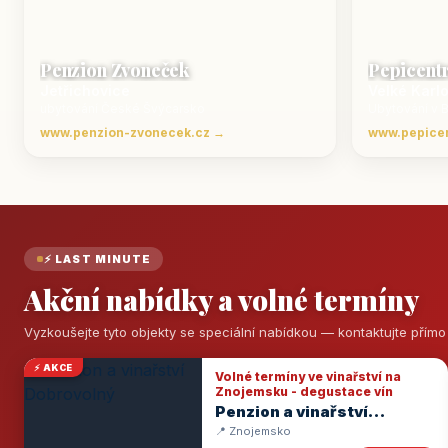
Penzion Zvoneček
Pepicent
Jetřichovice
Velké Karl
ubytování České Švýcarsko
Ubytování v 
www.penzion-zvonecek.cz →
www.pepice
⚡ LAST MINUTE
Akční nabídky a volné termíny
Vyzkoušejte tyto objekty se speciální nabídkou — kontaktujte přím
⚡ AKCE
Volné termíny ve vinařství na
Znojemsku - degustace vín
Penzion a vinařství
Dobrovolný
📍 Znojemsko