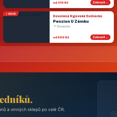
od 310 Kč
Zobrazit →
⚡ AKCE
Dovolená Kyjovské Dolňácko
Penzion U Zámku
📍 Slovácko
od 500 Kč
Zobrazit →
ředníků.
nů a vinných sklepů po celé ČR.