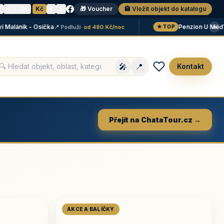
N
🇩🇪 DE
·
Kč
€
$
🎁 Voucher
🏨 Vložit objekt do katalogu
×
láník - Osička
Penzion U Méďů
📍 Podluží
· od 480 Kč/noc
📍 
★ TOP
🎤
📍
Kontakt
Přejít na ChataTour.cz →
AKCE A BALÍČKY