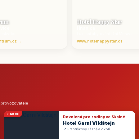
rum
Hotel Happy Star
ovice
Hnanice
Beskydech
Luxusní ubytování jižní Morava
ntrum.cz →
www.hotelhappystar.cz →
o provozovatele
⚡ AKCE
Dovolená pro rodiny ve Skalné
Hotel Garni Vildštejn
📍 Františkovy Lázně a okolí