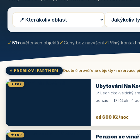
✓
✓
✓
51+
ověřených objektů
Ceny bez navýšení
Přímý kontakt 
Osobně prověřené objekty · rezervace p
⭐ PRÉMIOVÍ PARTNEŘI
★ TOP
Ubytování Na Ko
📍 Lednicko-valtický are
penzion · 17 lůžek · 4 p
od 600 Kč/noc
★ TOP
Penzion ve vinař