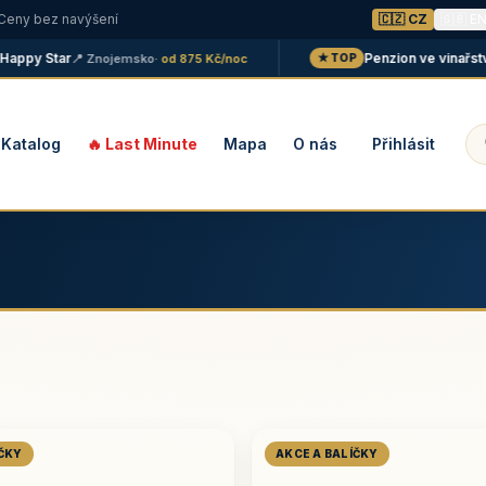
 Ceny bez navýšení
🇨🇿 CZ
🇬🇧 E
y Star
Penzion ve vinařství Ma
📍 Znojemsko
· od 875 Kč/noc
★ TOP
Katalog
🔥 Last Minute
Mapa
O nás
Přihlásit
ÍČKY
AKCE A BALÍČKY