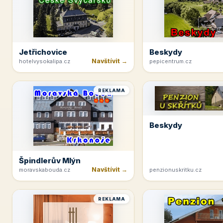
Jetřichovice
Beskydy
Navštívit →
hotelvysokalipa.cz
pepicentrum.cz
REKLAMA
Beskydy
Špindlerův Mlýn
Navštívit →
moravskabouda.cz
penzionuskritku.cz
REKLAMA