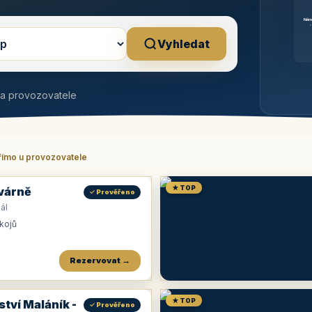
Něm
b
Vyhledat
na provozovatele
římo u provozovatele
★ TOP
várně
✓ Prověřeno
ál
okojů
Rezervovat →
★ TOP
ství Maláník -
✓ Prověřeno