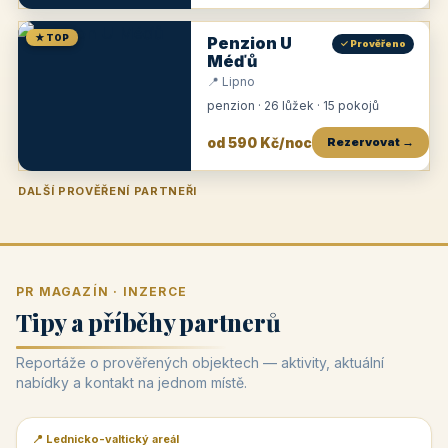
★ TOP
Penzion U
✓ Prověřeno
Méďů
📍 Lipno
penzion · 26 lůžek · 15 pokojů
od 590 Kč/noc
Rezervovat →
DALŠÍ PROVĚŘENÍ PARTNEŘI
Penzion U Zámku
Pension Faber
Penzion a vinařství Dobrovolný
Penzion a restaurace Maštal
Krčma Šatlava
Hotel Rozvoj
Penzion Zvoneček
Penzion Selský dvůr
Penzion Thallerův dům
Hotel Lípa
★
od 500 Kč
★
od 845 Kč
★
od 300 Kč
★
od 360 Kč
★
🍽️
★
od 400 Kč
★
od 550 Kč
★
od 530 Kč
★
od 1 190 Kč
★
od 450 Kč
PR MAGAZÍN · INZERCE
Tipy a příběhy partnerů
Reportáže o prověřených objektech — aktivity, aktuální
nabídky a kontakt na jednom místě.
📍 Lednicko-valtický areál
📰 PR článek