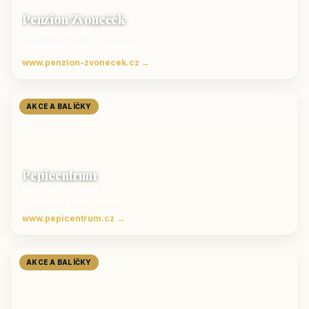
Penzion Zvoneček
Jetřichovice
ubytování České Švýcarsko
www.penzion-zvonecek.cz →
AKCE A BALÍČKY
Pepicentrum
Velké Karlovice
Ubytování v Beskydech
www.pepicentrum.cz →
AKCE A BALÍČKY