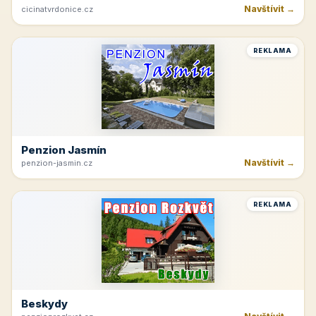
Navštívit →
cicinatvrdonice.cz
REKLAMA
Penzion Jasmín
Navštívit →
penzion-jasmin.cz
REKLAMA
Beskydy