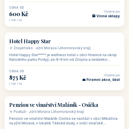
asi 8 km od dáln
CENA OD
Vhodné pro
600 Kč
🏨 Vinné sklepy
/ noc / os.
👥 54
🏨 hotel
Hotel Happy Star
🍷 Znojemsko · Jižní Morava (Jihomoravský kraj)
Hotel Happy Star**** je wellness hotel v obci Hnanice na okraji
Národního parku Podyjí, asi 8–9 km od Znojma a nedaleko
rakouských hranic, v
CENA OD
Vhodné pro
875 Kč
💼 Firemní akce, škol
/ noc / os.
👥 15
🏡 penzion
Penzion ve vinařství Maláník - Osička
🍷 Podluží · Jižní Morava (Jihomoravský kraj)
Penzion ve vinařství Maláník-Osička se nachází v obci Mikulčice
na jižní Moravě, v lokalitě Těšické búdy, v srdci vinařské
podoblasti Slovác