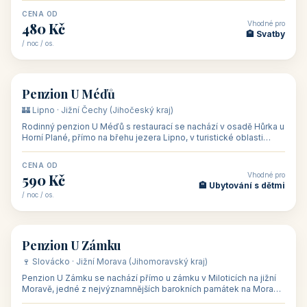
CENA OD
Vhodné pro
480 Kč
🏨 Svatby
/ noc / os.
👥 26
🏡 penzion
Penzion U Méďů
🏰 Lipno · Jižní Čechy (Jihočeský kraj)
Rodinný penzion U Méďů s restaurací se nachází v osadě Hůrka u
Horní Plané, přímo na břehu jezera Lipno, v turistické oblasti
Šumava. Pokoje
CENA OD
Vhodné pro
590 Kč
🏨 Ubytování s dětmi
/ noc / os.
👥 28
🏡 penzion
Penzion U Zámku
🍷 Slovácko · Jižní Morava (Jihomoravský kraj)
Penzion U Zámku se nachází přímo u zámku v Miloticích na jižní
Moravě, jedné z nejvýznamnějších barokních památek na Moravě,
v budově bývalé