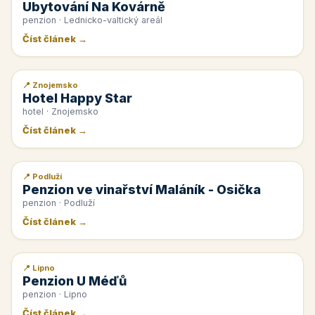
Ubytování Na Kovárně
penzion · Lednicko-valtický areál
Číst článek →
📍 Znojemsko
📰 PR článek
Hotel Happy Star
hotel · Znojemsko
Číst článek →
📍 Podluží
📰 PR článek
Penzion ve vinařství Maláník - Osička
penzion · Podluží
Číst článek →
📍 Lipno
📰 PR článek
Penzion U Méďů
penzion · Lipno
Číst článek →