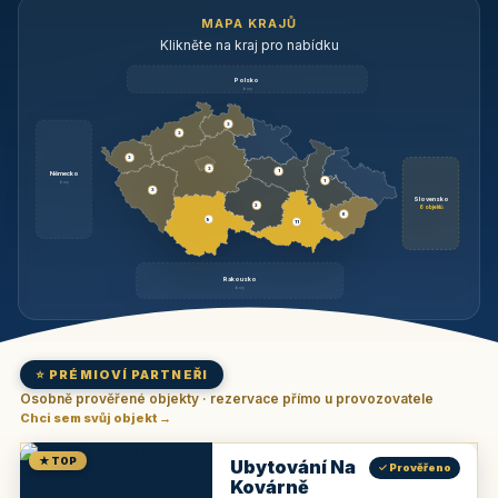
MAPA KRAJŮ
Klikněte na kraj pro nabídku
Polsko
brzy
3
3
3
3
1
Německo
1
brzy
3
Slovensko
2
6 objektů
6
9
11
Rakousko
brzy
⭐ PRÉMIOVÍ PARTNEŘI
Osobně prověřené objekty · rezervace přímo u provozovatele
Chci sem svůj objekt →
★ TOP
Ubytování Na
✓ Prověřeno
Kovárně