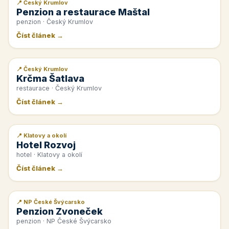
📍 Český Krumlov
📰 PR článek
Penzion a restaurace Maštal
penzion · Český Krumlov
Číst článek →
📍 Český Krumlov
📰 PR článek
Krčma Šatlava
restaurace · Český Krumlov
Číst článek →
📍 Klatovy a okolí
📰 PR článek
Hotel Rozvoj
hotel · Klatovy a okolí
Číst článek →
📍 NP České Švýcarsko
📰 PR článek
Penzion Zvoneček
penzion · NP České Švýcarsko