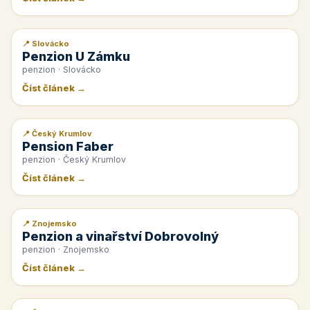
📍 Slovácko
📰 PR článek
Penzion U Zámku
penzion · Slovácko
Číst článek →
📍 Český Krumlov
📰 PR článek
Pension Faber
penzion · Český Krumlov
Číst článek →
📍 Znojemsko
📰 PR článek
Penzion a vinařství Dobrovolný
penzion · Znojemsko
Číst článek →