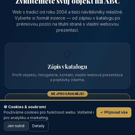
Zviditelněte svůj objekt na ABC
Web s tradicí od roku 2004 a tisíci návštěvníky měsíčně.
Vyberte si formát inzerce — od zápisu v katalogu po
prémiovou pozici na titulní straně s vlastní webovou
prezentací.
📋
Zápis v katalogu
Profil objektu, fotogalerie, kontakt, vlastní webová prezentace
a poptávky zdarma.
NEJPRODÁVANĚJŠÍ
⭐
🍪 Cookies & soukromí
Používáme cookies pro funkčnost webu. Volitelně i
✓ Přijmout vše
💬
Prémiový partner
pro analytiku a marketing.
Jen nutné
TOP pozice na titulce, přednost ve výpisech, zlatý odznak a
Detaily
🖥️ Desktop verze
Design
banner.