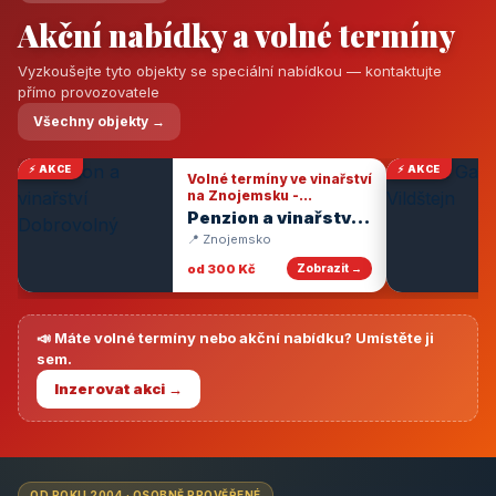
Akční nabídky a volné termíny
Vyzkoušejte tyto objekty se speciální nabídkou — kontaktujte
přímo provozovatele
Všechny objekty →
⚡ AKCE
⚡ AKCE
Volné termíny ve vinařství
na Znojemsku -
degustace vín
Penzion a vinařství
Dobrovolný
📍 Znojemsko
od 300 Kč
Zobrazit →
📣 Máte volné termíny nebo akční nabídku? Umístěte ji
sem.
Inzerovat akci →
OD ROKU 2004 · OSOBNĚ PROVĚŘENÉ