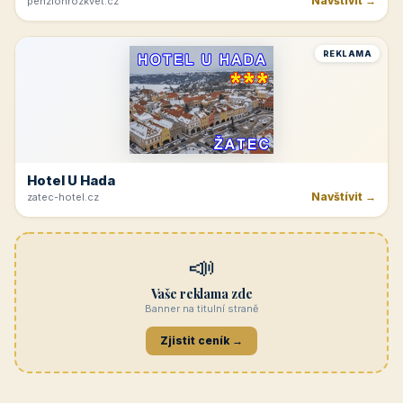
Navštívit →
penzionrozkvet.cz
REKLAMA
Hotel U Hada
Navštívit →
zatec-hotel.cz
📣
Vaše reklama zde
Banner na titulní straně
Zjistit ceník →