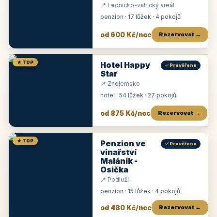
📍 Lednicko-valtický areál
penzion · 17 lůžek · 4 pokojů
od 600 Kč/noc
Rezervovat →
★ TOP
Hotel Happy
✓ Prověřeno
Star
📍 Znojemsko
hotel · 54 lůžek · 27 pokojů
od 875 Kč/noc
Rezervovat →
★ TOP
Penzion ve
✓ Prověřeno
vinařství
Maláník -
Osička
📍 Podluží
penzion · 15 lůžek · 4 pokojů
od 480 Kč/noc
Rezervovat →