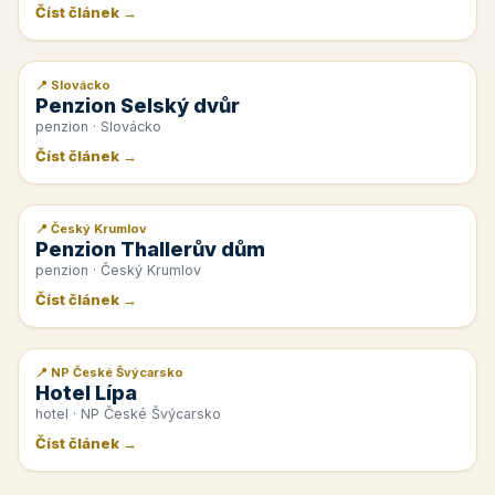
Číst článek →
📍 Slovácko
📰 PR článek
Penzion Selský dvůr
penzion · Slovácko
Číst článek →
📍 Český Krumlov
📰 PR článek
Penzion Thallerův dům
penzion · Český Krumlov
Číst článek →
📍 NP České Švýcarsko
📰 PR článek
Hotel Lípa
hotel · NP České Švýcarsko
Číst článek →