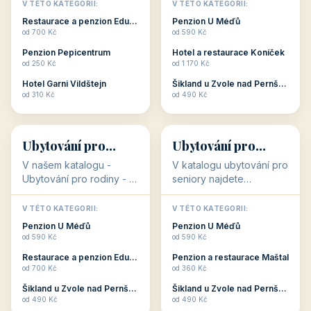
objekty, které s aktivní
objekty, které nabízí
V TÉTO KATEGORII:
V TÉTO KATEGORII:
dovolenou přímo
cenově dostupné
Restaurace a penzion Eduard
Penzion U Méďů
souvisejí. Aktivní
ubytování v ČR. Budete
od 700 Kč
od 590 Kč
dovolená nebo aktivní
překvapeni, že i v nižší
Penzion Pepicentrum
Hotel a restaurace Koníček
odpočinek jso...
c...
od 250 Kč
od 1 170 Kč
Hotel Garni Vildštejn
Šikland u Zvole nad Pernštejnem
👨‍👩‍👧‍👦
🧓
od 310 Kč
od 490 Kč
👨‍👩‍👧‍👦
🧓
34 objektů
33 objektů
Ubytování pro
Ubytování pro
rodiny
seniory
V našem katalogu -
V katalogu ubytování pro
Ubytování pro rodiny -
seniory najdete
jsou pro Vás připraveny
penziony a hotely, které
objekty, které svojí
jsou přizpůsobeny pro
V TÉTO KATEGORII:
V TÉTO KATEGORII:
polohou či vybaveností,
ubytování klientů vyššího
Penzion U Méďů
Penzion U Méďů
nabízí klidné ubytování
věku. Některé z nich
od 590 Kč
od 590 Kč
pro rodiny. Penziony,...
nabízí speciální balíč...
Restaurace a penzion Eduard
Penzion a restaurace Maštal
od 700 Kč
od 360 Kč
Šikland u Zvole nad Pernštejnem
Šikland u Zvole nad Pernštejnem
💕
🚴
od 490 Kč
od 490 Kč