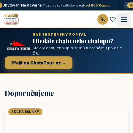
×
Ubytování Na Kovárně
📍 Lednicko-valtický areál
· od 600 Kč/noc
★ T
NÁŠ SESTERSKÝ PORTÁL
Hledáte chatu nebo chalupu?
Stovky chat, chalup a srubů k pronájmu po celé
ČR.
Přejít na ChataTour.cz →
Doporučujeme
AKCE A BALÍČKY