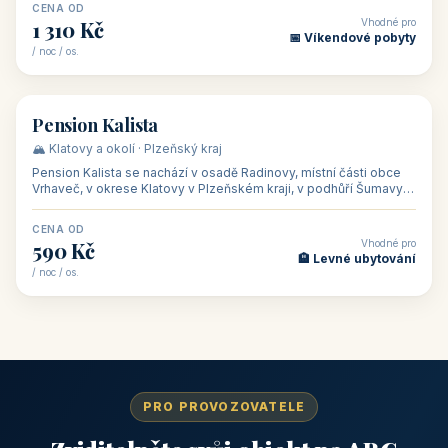
CENA OD
Vhodné pro
1 310 Kč
📅 Víkendové pobyty
/ noc / os.
👥 40
🏡 penzion
Pension Kalista
🏔️ Klatovy a okolí · Plzeňský kraj
Pension Kalista se nachází v osadě Radinovy, místní části obce
Vrhaveč, v okrese Klatovy v Plzeňském kraji, v podhůří Šumavy
— do města Klat
CENA OD
Vhodné pro
590 Kč
🏨 Levné ubytování
/ noc / os.
PRO PROVOZOVATELE