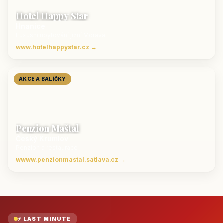
Hotel Happy Star
Hnanice
Luxusní ubytování jižní Morava
www.hotelhappystar.cz →
AKCE A BALÍČKY
Penzion Maštal
Český Krumlov
Penzion a restaurace
wwww.penzionmastal.satlava.cz →
⚡ LAST MINUTE