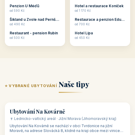
ubytování skupin v
zkušenosti pořádat i
Penzion U Méďů
Hotel a restaurace Koníček
penzionech, hotelích a
menší firemní akce a
od 590 Kč
od 1 170 Kč
apartmánech v ČR.
firemní školení, ale také
Šikland u Zvole nad Pernštejnem
Restaurace a penzion Eduard
Budete překva...
ob...
od 490 Kč
od 700 Kč
Restaurant - pension Rubín
Hotel Lípa
od 500 Kč
od 450 Kč
Naše tipy
⭐ VYBRANÉ UBYTOVÁNÍ
👥 17
🏡 penzion
Ubytování Na Kovárně
🍷 Lednicko-valtický areál · Jižní Morava (Jihomoravský kraj)
Ubytování Na Kovárně se nachází v obci Tvrdonice na jižní
Moravě, na adrese Slovácká 8, klidně na kraji obce mezi vinicemi,