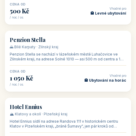
CENA OD
Vhodné pro
500 Kč
🏨 Levné ubytování
/ noc / os.
👥 44
🏡 penzion
Penzion Stella
🌄 Bílé Karpaty · Zlínský kraj
Penzion Stella se nachází v lázeňském městě Luhačovice ve
Zlínském kraji, na adrese Solné 1010 — asi 500 m od centra a 1
km od lázeňské kolo
CENA OD
Vhodné pro
1 050 Kč
🏨 Ubytování na horác
/ noc / os.
👥 50
🏨 hotel
Hotel Ennius
🏔️ Klatovy a okolí · Plzeňský kraj
Hotel Ennius sídlí na adrese Randova 111 v historickém centru
Klatov v Plzeňském kraji, „bráně Šumavy", jen pár kroků od
hlavního náměs