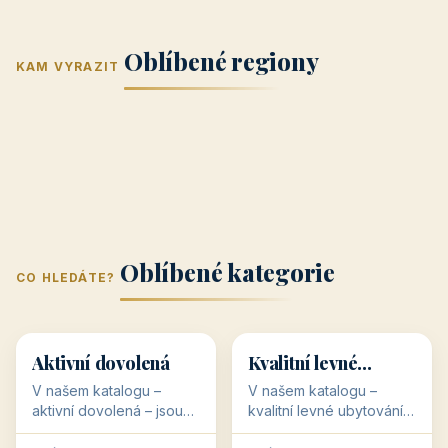
Jižní Morava
Jižní Čechy
(Jihomoravský
(Jihočeský
Střední Čechy
Oblíbené regiony
kraj)
Karlovarský
kraj)
KAM VYRAZIT
Zlínský kraj
Žilinský
(Středočeský
11 objektů
kraj
9 objektů
Liberecký kraj
6 objektů
Plzeňský kraj
4 objekty
kraj)
3 objekty
3 objekty
3 objekty
3 objekty
Oblíbené kategorie
CO HLEDÁTE?
🥾
💰
🥾
💰
36 objektů
34 objektů
Aktivní dovolená
Kvalitní levné
ubytování
V našem katalogu –
V našem katalogu –
aktivní dovolená – jsou
kvalitní levné ubytování –
pro Vás připraveny
jsou pro Vás připraveny