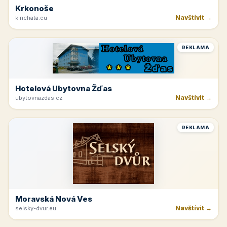
Krkonoše
Navštívit →
kinchata.eu
REKLAMA
Hotelová Ubytovna Žďas
Navštívit →
ubytovnazdas.cz
REKLAMA
Moravská Nová Ves
Navštívit →
selsky-dvur.eu