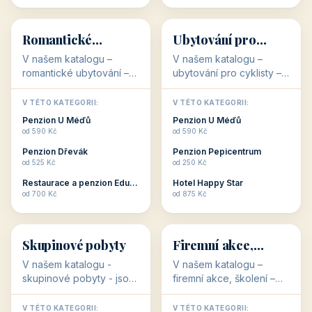
💕
🚴
32 objektů
32 objektů
Romantické
Ubytování pro
ubytování
cyklisty
V našem katalogu –
V našem katalogu –
romantické ubytování –
ubytování pro cyklisty –
jsou pro Vás připraveny
jsou pro Vás připraveny
objekty, které svojí
objekty, které jsou na
V TÉTO KATEGORII:
V TÉTO KATEGORII:
stavbou, polohou anebo
milovníky cykloturistiky
Penzion U Méďů
Penzion U Méďů
zaměřením nabízí
připraveny. Většinou mají
od 590 Kč
od 590 Kč
romantické pobyty.
přímo kolárny a...
Penzion Dřevák
Penzion Pepicentrum
Romantické ...
od 525 Kč
od 250 Kč
Restaurace a penzion Eduard
Hotel Happy Star
👥
💼
od 700 Kč
od 875 Kč
👥
💼
32 objektů
31 objektů
Skupinové pobyty
Firemní akce,
školení
V našem katalogu -
V našem katalogu –
skupinové pobyty - jsou
firemní akce, školení –
pro Vás připraveny
jsou pro Vás připraveny
objekty, které nabízí
objekty, které mají
V TÉTO KATEGORII:
V TÉTO KATEGORII: