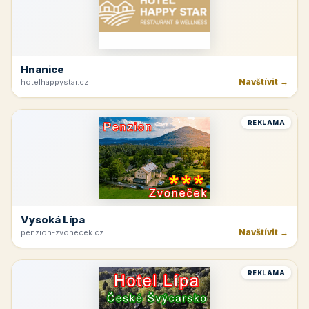
Hnanice
Navštívit →
hotelhappystar.cz
REKLAMA
Vysoká Lípa
Navštívit →
penzion-zvonecek.cz
REKLAMA