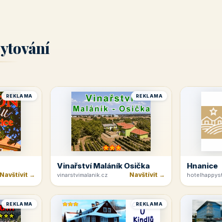
ytování
REKLAMA
REKLAMA
Vinařství Maláník Osička
Hnanice
Navštívit →
Navštívit →
vinarstvimalanik.cz
hotelhappyst
REKLAMA
REKLAMA