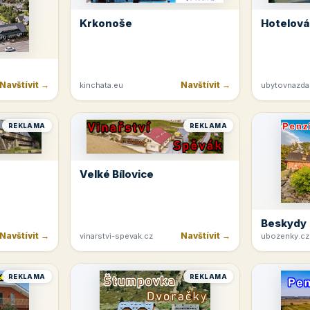
Krkonoše
Hotelová
Navštívit →
Navštívit →
kinchata.eu
ubytovnazda
REKLAMA
REKLAMA
Velké Bílovice
Beskydy
Navštívit →
Navštívit →
vinarstvi-spevak.cz
ubozenky.cz
REKLAMA
REKLAMA