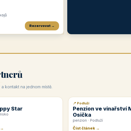
okojů
Rezervovat →
Penzion a restaurace Maštal
Krčma Šatlava
Hotel Rozvoj
★
od 360 Kč
★
🍽️
★
od 400 Kč
rtnerů
 a kontakt na jednom místě.
📍 Podluží
📰 PR článek
ppy Star
Penzion ve vinařství 
Osička
emsko
penzion · Podluží
 →
Číst článek →