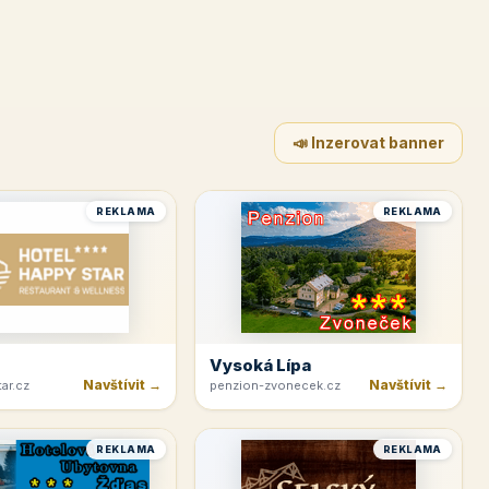
📣 Inzerovat banner
REKLAMA
REKLAMA
Vysoká Lípa
Navštívit →
Navštívit →
ar.cz
penzion-zvonecek.cz
REKLAMA
REKLAMA