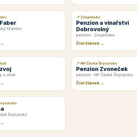
mlov
📍 Znojemsko
📰 PR článek
 Faber
Penzion a vinařství
Dobrovolný
ský Krumlov
penzion · Znojemsko
 →
Číst článek →
kolí
📍 NP České Švýcarsko
📰 PR článek
zvoj
Penzion Zvoneček
y a okolí
penzion · NP České Švýcarsko
 →
Číst článek →
Švýcarsko
pa
eské Švýcarsko
 →