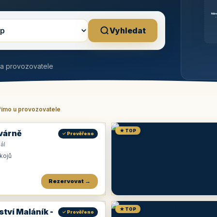
Něm
b
Vyhledat
na provozovatele
římo u provozovatele
★ TOP
várně
✓ Prověřeno
ál
okojů
Rezervovat →
★ TOP
ství Maláník -
✓ Prověřeno