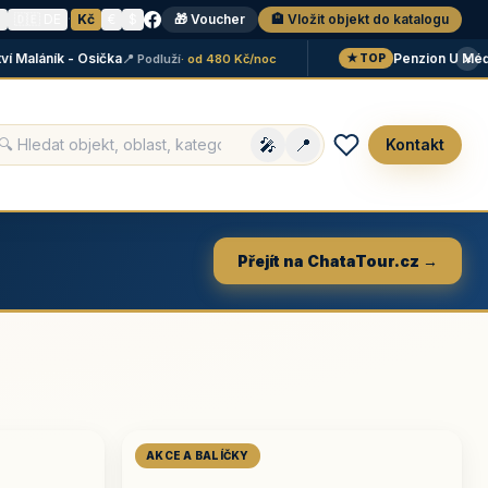
N
🇩🇪 DE
·
Kč
€
$
🎁 Voucher
🏨 Vložit objekt do katalogu
×
láník - Osička
Penzion U Méďů
📍 Podluží
· od 480 Kč/noc
📍 
★ TOP
🎤
📍
Kontakt
Přejít na ChataTour.cz →
AKCE A BALÍČKY