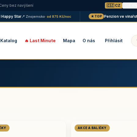
 Ceny bez navýšení
🇨🇿 CZ
🇬🇧 E
py Star
Penzion ve vinařství Ma
📍 Znojemsko
· od 875 Kč/noc
★ TOP
Katalog
🔥 Last Minute
Mapa
O nás
Přihlásit
ÍČKY
AKCE A BALÍČKY