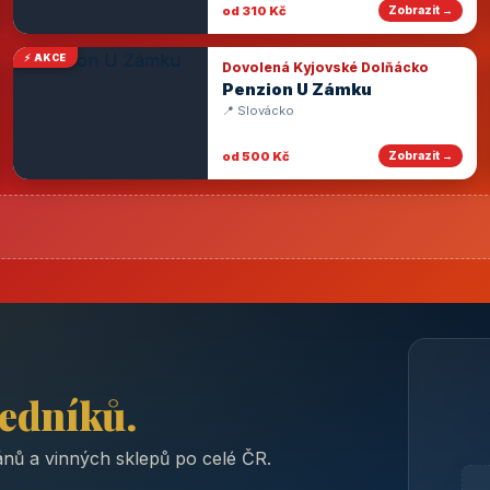
od 310 Kč
Zobrazit →
⚡ AKCE
Dovolená Kyjovské Dolňácko
Penzion U Zámku
📍 Slovácko
od 500 Kč
Zobrazit →
ředníků.
nů a vinných sklepů po celé ČR.