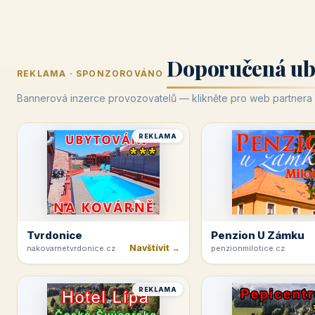
Doporučená ub
REKLAMA · SPONZOROVÁNO
Bannerová inzerce provozovatelů — klikněte pro web partnera
REKLAMA
Tvrdonice
Penzion U Zámku
Navštívit →
nakovarnetvrdonice.cz
penzionmilotice.cz
REKLAMA