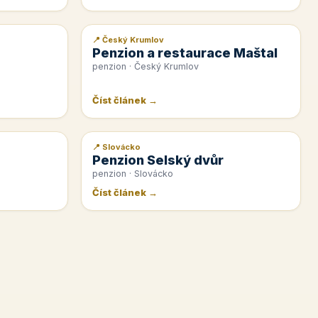
📍 Český Krumlov
📰 PR článek
Penzion a restaurace Maštal
penzion · Český Krumlov
Číst článek →
📍 Slovácko
📰 PR článek
Penzion Selský dvůr
penzion · Slovácko
Číst článek →