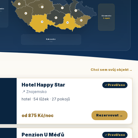
3
3
1
ecko
1
rzy
3
Slovensko
2
6 objektů
6
9
11
Rakousko
brzy
Chci sem svůj objekt →
Hotel Happy Star
✓ Prověřeno
📍 Znojemsko
hotel · 54 lůžek · 27 pokojů
od 875 Kč/noc
Rezervovat →
Penzion U Méďů
✓ Prověřeno