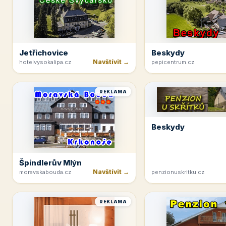
Jetřichovice
Beskydy
Navštívit →
hotelvysokalipa.cz
pepicentrum.cz
REKLAMA
Beskydy
Špindlerův Mlýn
Navštívit →
moravskabouda.cz
penzionuskritku.cz
REKLAMA