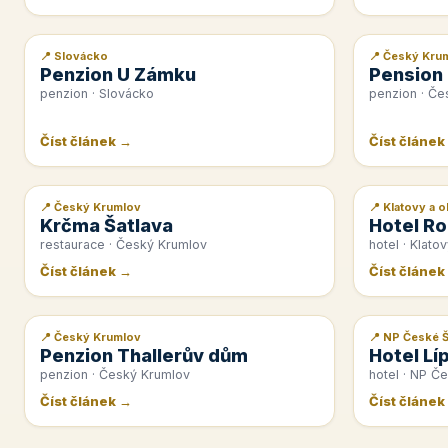
📍 Slovácko
📍 Český Kru
📰 PR článek
📰 PR článek
Penzion U Zámku
Pension
penzion · Slovácko
penzion · Če
Číst článek →
Číst článek
📍 Český Krumlov
📍 Klatovy a o
📰 PR článek
📰 PR článek
Krčma Šatlava
Hotel Ro
restaurace · Český Krumlov
hotel · Klatov
Číst článek →
Číst článek
📍 Český Krumlov
📍 NP České 
📰 PR článek
📰 PR článek
Penzion Thallerův dům
Hotel Lí
penzion · Český Krumlov
hotel · NP Č
Číst článek →
Číst článek