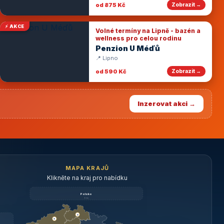
od 875 Kč
Zobrazit →
⚡ AKCE
Volné termíny na Lipně - bazén a
wellness pro celou rodinu
Penzion U Méďů
📍 Lipno
od 590 Kč
Zobrazit →
Inzerovat akci →
MAPA KRAJŮ
Klikněte na kraj pro nabídku
Polsko
brzy
3
3