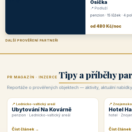
Osička
📍 Podluží
penzion · 15 lůžek · 4 p
od 480 Kč/noc
DALŠÍ PROVĚŘENÍ PARTNEŘI
Penzion U Zámku
Pension Faber
Penzion a vinařství Dobrovolný
Hotel Lípa
★
od 500 Kč
★
od 845 Kč
★
od 300 Kč
★
od 450 Kč
Tipy a příběhy pa
PR MAGAZÍN · INZERCE
Reportáže o prověřených objektech — aktivity, aktuální nabídky
📍 Lednicko-valtický areál
📍 Znojemsko
📰 PR článek
📰 PR článek
Ubytování Na Kovárně
Hotel Ha
penzion · Lednicko-valtický areál
hotel · Znoj
Číst článek →
Číst článek