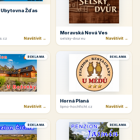
 Ubytovna Žďas
Moravská Nová Ves
Navštívit →
Navštívit →
s.cz
selsky-dvur.eu
REKLAMA
REKLAMA
Horná Planá
Navštívit →
Navštívit →
lipno-hochficht.cz
REKLAMA
REKLAMA