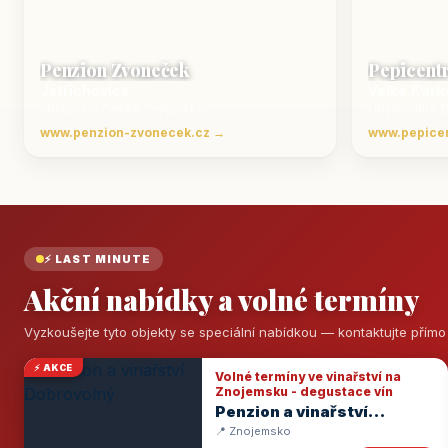
Penzion Zvoneček
Pepicent
Jetřichovice
Velké Karl
ubytování České Švýcarsko
Ubytování v 
www.penzion-zvonecek.cz →
www.pepice
⚡ LAST MINUTE
Akční nabídky a volné termíny
Vyzkoušejte tyto objekty se speciální nabídkou — kontaktujte přím
⚡ AKCE
Volné termíny ve vinařství na
Znojemsku - degustace vín
Penzion a vinařství
Dobrovolný
📍 Znojemsko