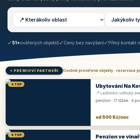
✓
✓
✓
51+
ověřených objektů
Ceny bez navýšení
Přímý kontakt 
Osobně prověřené objekty · rezervace p
⭐ PRÉMIOVÍ PARTNEŘI
★ TOP
Ubytování Na Ko
📍 Lednicko-valtický are
penzion · 17 lůžek · 4 p
od 600 Kč/noc
★ TOP
Penzion ve vinař