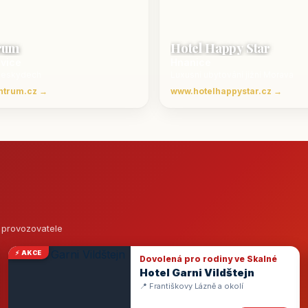
rum
Hotel Happy Star
ovice
Hnanice
Beskydech
Luxusní ubytování jižní Morava
ntrum.cz →
www.hotelhappystar.cz →
o provozovatele
⚡ AKCE
Dovolená pro rodiny ve Skalné
Hotel Garni Vildštejn
📍 Františkovy Lázně a okolí