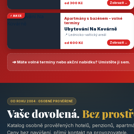
od 300 Kč
Zobrazit →
⚡ AKCE
Apartmány s bazénem – volné
termíny
Ubytování Na Kovárně
📍 Lednicko-valtický areál
od 600 Kč
Zobrazit →
📣 Máte volné termíny nebo akční nabídku? Umístěte ji sem.
OD ROKU 2004 · OSOBNĚ PROVĚŘENÉ
Vaše dovolená.
Bez prost
Katalog osobně prověřených hotelů, penzionů, apartmá
Ceny bez navýšení, přímý kontakt na provozovatele.