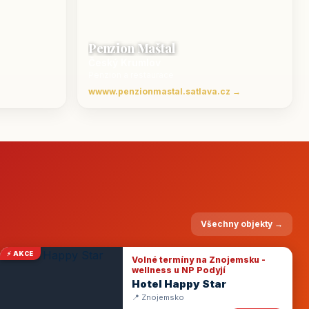
Penzion Maštal
Český Krumlov
Penzion a restaurace
wwww.penzionmastal.satlava.cz →
Všechny objekty →
⚡ AKCE
Volné termíny na Znojemsku -
wellness u NP Podyjí
Hotel Happy Star
📍 Znojemsko