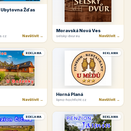
 Ubytovna Žďas
Moravská Nová Ves
Navštívit →
Navštívit →
s.cz
selsky-dvur.eu
REKLAMA
REKLAMA
Horná Planá
Navštívit →
Navštívit →
lipno-hochficht.cz
REKLAMA
REKLAMA