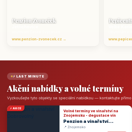
Penzion Zvoneček
Pepicent
Jetřichovice
Velké Karl
ubytování České Švýcarsko
Ubytování v 
www.penzion-zvonecek.cz →
www.pepice
⚡ LAST MINUTE
Akční nabídky a volné termíny
Vyzkoušejte tyto objekty se speciální nabídkou — kontaktujte přím
⚡ AKCE
Volné termíny ve vinařství na
Znojemsku - degustace vín
Penzion a vinařství
Dobrovolný
📍 Znojemsko