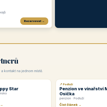
okojů
Rezervovat →
Penzion a restaurace Maštal
Krčma Šatlava
Hotel Rozvoj
★
od 360 Kč
★
🍽️
★
od 400 Kč
rtnerů
 a kontakt na jednom místě.
📍 Podluží
📰 PR článek
ppy Star
Penzion ve vinařství 
Osička
emsko
penzion · Podluží
 →
Číst článek →