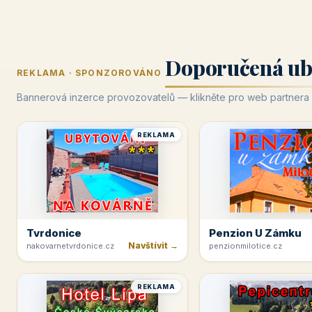
Doporučená ub
REKLAMA · SPONZOROVÁNO
Bannerová inzerce provozovatelů — klikněte pro web partnera
REKLAMA
Tvrdonice
Penzion U Zámku
Navštívit →
nakovarnetvrdonice.cz
penzionmilotice.cz
REKLAMA