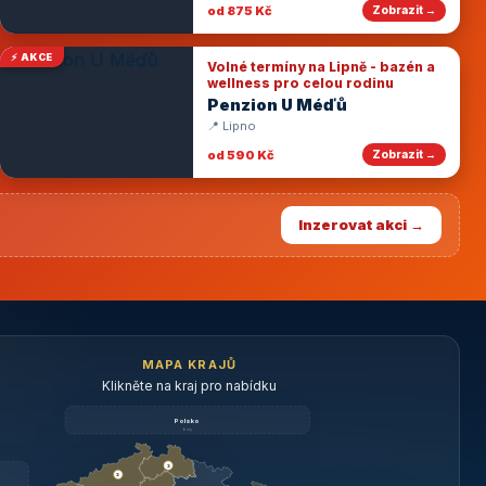
od 875 Kč
Zobrazit →
⚡ AKCE
Volné termíny na Lipně - bazén a
wellness pro celou rodinu
Penzion U Méďů
📍 Lipno
od 590 Kč
Zobrazit →
Inzerovat akci →
MAPA KRAJŮ
Klikněte na kraj pro nabídku
Polsko
brzy
3
3