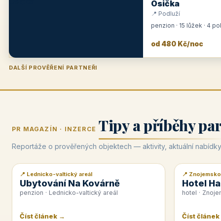
Osička
📍 Podluží
penzion · 15 lůžek · 4 p
od 480 Kč/noc
DALŠÍ PROVĚŘENÍ PARTNEŘI
Penzion U Zámku
Pension Faber
Penzion a vinařství Dobrovolný
Hotel Lípa
★
od 500 Kč
★
od 845 Kč
★
od 300 Kč
★
od 450 Kč
Tipy a příběhy pa
PR MAGAZÍN · INZERCE
Reportáže o prověřených objektech — aktivity, aktuální nabídky
📍 Lednicko-valtický areál
📍 Znojemsko
📰 PR článek
📰 PR článek
Ubytování Na Kovárně
Hotel Ha
penzion · Lednicko-valtický areál
hotel · Znoj
Číst článek →
Číst článek