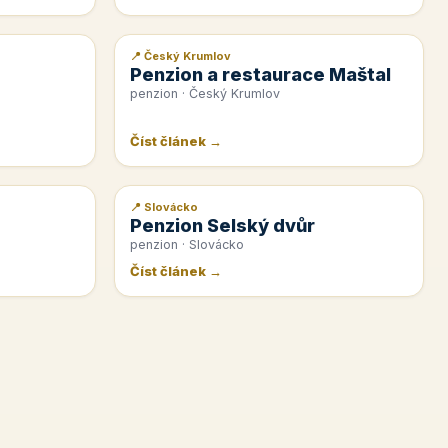
📍 Český Krumlov
📰 PR článek
Penzion a restaurace Maštal
penzion · Český Krumlov
Číst článek →
📍 Slovácko
📰 PR článek
Penzion Selský dvůr
penzion · Slovácko
Číst článek →