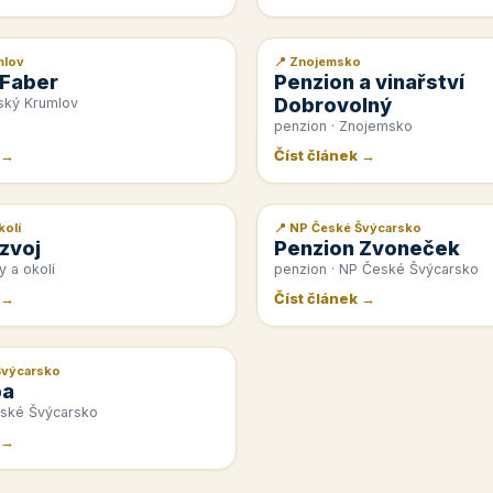
mlov
📍 Znojemsko
📰 PR článek
 Faber
Penzion a vinařství
Dobrovolný
ský Krumlov
penzion · Znojemsko
 →
Číst článek →
kolí
📍 NP České Švýcarsko
📰 PR článek
zvoj
Penzion Zvoneček
y a okolí
penzion · NP České Švýcarsko
 →
Číst článek →
Švýcarsko
pa
eské Švýcarsko
 →