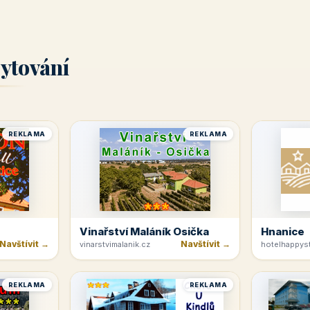
ytování
REKLAMA
REKLAMA
Vinařství Maláník Osička
Hnanice
Navštívit →
Navštívit →
vinarstvimalanik.cz
hotelhappyst
REKLAMA
REKLAMA