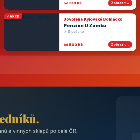
od 310 Kč
Zobrazit →
⚡ AKCE
Dovolená Kyjovské Dolňácko
Penzion U Zámku
📍 Slovácko
od 500 Kč
Zobrazit →
ředníků.
nů a vinných sklepů po celé ČR.