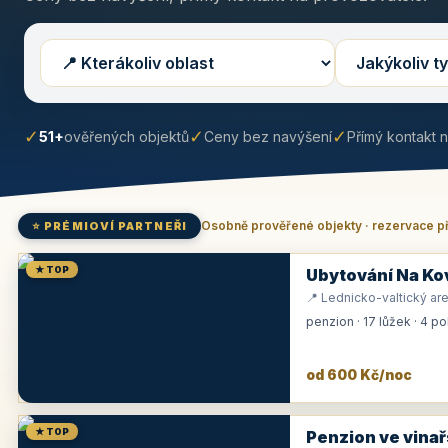
✓
✓
✓
51+
ověřených objektů
Ceny bez navýšení
Přímý kontakt 
Osobně prověřené objekty · rezervace p
⭐ PRÉMIOVÍ PARTNEŘI
★ TOP
Ubytování Na Ko
📍 Lednicko-valtický are
penzion · 17 lůžek · 4 p
od 600 Kč/noc
★ TOP
Penzion ve vinař