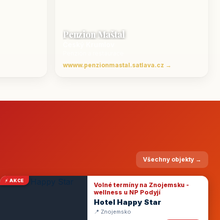
Penzion Maštal
Český Krumlov
Penzion a restaurace
wwww.penzionmastal.satlava.cz →
Všechny objekty →
⚡ AKCE
Volné termíny na Znojemsku -
wellness u NP Podyjí
Hotel Happy Star
📍 Znojemsko