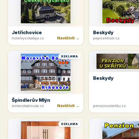
Jetřichovice
Beskydy
Navštívit →
hotelvysokalipa.cz
pepicentrum.cz
REKLAMA
Beskydy
Špindlerův Mlýn
Navštívit →
moravskabouda.cz
penzionuskritku.cz
REKLAMA