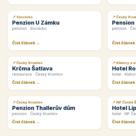
📍 Slovácko
📍 Český Kru
📰 PR článek
📰 PR článek
Penzion U Zámku
Pension
penzion · Slovácko
penzion · Če
Číst článek →
Číst článek
📍 Český Krumlov
📍 Klatovy a o
📰 PR článek
📰 PR článek
Krčma Šatlava
Hotel Ro
restaurace · Český Krumlov
hotel · Klatov
Číst článek →
Číst článek
📍 Český Krumlov
📍 NP České 
📰 PR článek
📰 PR článek
Penzion Thallerův dům
Hotel Lí
penzion · Český Krumlov
hotel · NP Č
Číst článek →
Číst článek