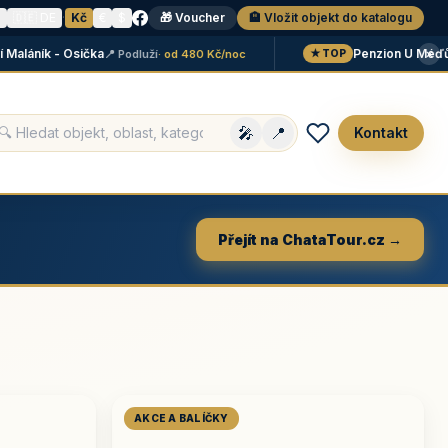
N
🇩🇪 DE
·
Kč
€
$
🎁 Voucher
🏨 Vložit objekt do katalogu
×
áník - Osička
Penzion U Méďů
📍 Podluží
· od 480 Kč/noc
📍 L
★ TOP
🎤
📍
Kontakt
Přejít na ChataTour.cz →
AKCE A BALÍČKY