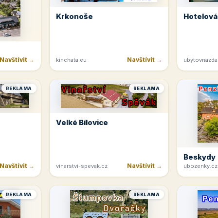
Krkonoše
Hotelová
Navštívit →
Navštívit →
kinchata.eu
ubytovnazda
REKLAMA
REKLAMA
Velké Bílovice
Beskydy
Navštívit →
Navštívit →
vinarstvi-spevak.cz
ubozenky.cz
REKLAMA
REKLAMA