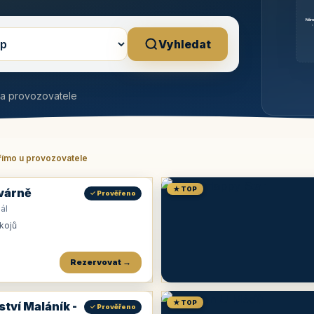
Něm
b
Vyhledat
na provozovatele
římo u provozovatele
★ TOP
várně
✓ Prověřeno
ál
okojů
Rezervovat →
★ TOP
ství Maláník -
✓ Prověřeno