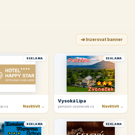
📣 Inzerovat banner
REKLAMA
REKLAMA
Vysoká Lípa
Navštívit →
Navštívit →
ar.cz
penzion-zvonecek.cz
REKLAMA
REKLAMA