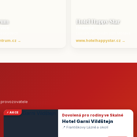
rum
Hotel Happy Star
ovice
Hnanice
Beskydech
Luxusní ubytování jižní Morava
ntrum.cz →
www.hotelhappystar.cz →
o provozovatele
⚡ AKCE
Dovolená pro rodiny ve Skalné
Hotel Garni Vildštejn
📍 Františkovy Lázně a okolí