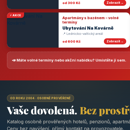
od 300 Kč
Zobrazit →
⚡ AKCE
Apartmány s bazénem – volné
termíny
Ubytování Na Kovárně
📍 Lednicko-valtický areál
od 600 Kč
Zobrazit →
📣 Máte volné termíny nebo akční nabídku? Umístěte ji sem.
OD ROKU 2004 · OSOBNĚ PROVĚŘENÉ
Vaše dovolená.
Bez prost
Katalog osobně prověřených hotelů, penzionů, apartmá
Ceny bez navýšení, přímý kontakt na provozovatele.