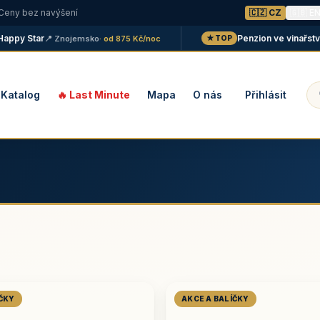
 Ceny bez navýšení
🇨🇿 CZ
🇬🇧 E
y Star
Penzion ve vinařství Mal
📍 Znojemsko
· od 875 Kč/noc
★ TOP
Katalog
🔥 Last Minute
Mapa
O nás
Přihlásit
ÍČKY
AKCE A BALÍČKY