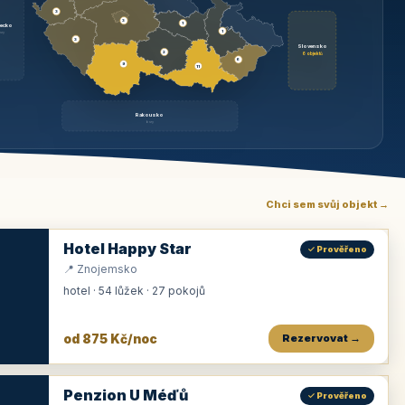
3
3
1
ecko
1
rzy
3
Slovensko
2
6 objektů
6
9
11
Rakousko
brzy
Chci sem svůj objekt →
Hotel Happy Star
✓ Prověřeno
📍 Znojemsko
hotel · 54 lůžek · 27 pokojů
od 875 Kč/noc
Rezervovat →
Penzion U Méďů
✓ Prověřeno