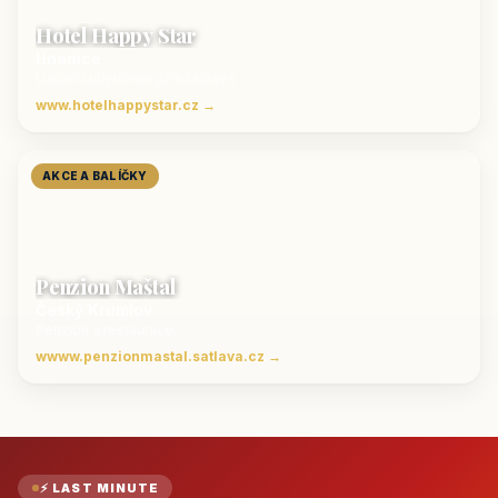
Hotel Happy Star
Hnanice
Luxusní ubytování jižní Morava
www.hotelhappystar.cz →
AKCE A BALÍČKY
Penzion Maštal
Český Krumlov
Penzion a restaurace
wwww.penzionmastal.satlava.cz →
⚡ LAST MINUTE