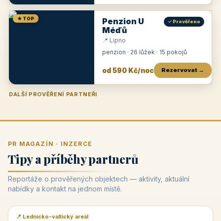
★ TOP
Penzion U
✓ Prověřeno
Méďů
📍 Lipno
penzion · 26 lůžek · 15 pokojů
od 590 Kč/noc
Rezervovat →
DALŠÍ PROVĚŘENÍ PARTNEŘI
Penzion U Zámku
Pension Faber
Penzion a vinařství Dobrovolný
Penzion a restaurace Maštal
Krčma Šatlava
Hotel Rozvoj
Penzion Zvoneček
Penzion Selský dvůr
Penzion Thallerův dům
Hotel Lípa
★
od 500 Kč
★
od 845 Kč
★
od 300 Kč
★
od 360 Kč
★
🍽️
★
od 400 Kč
★
od 550 Kč
★
od 530 Kč
★
od 1 190 Kč
★
od 450 Kč
PR MAGAZÍN · INZERCE
Tipy a příběhy partnerů
Reportáže o prověřených objektech — aktivity, aktuální
nabídky a kontakt na jednom místě.
📍 Lednicko-valtický areál
📰 PR článek