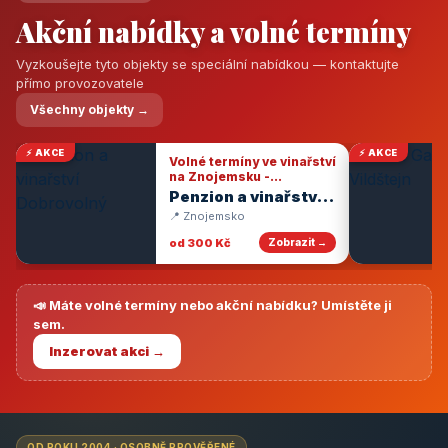
Akční nabídky a volné termíny
Vyzkoušejte tyto objekty se speciální nabídkou — kontaktujte
přímo provozovatele
Všechny objekty →
⚡ AKCE
⚡ AKCE
Volné termíny ve vinařství
na Znojemsku -
degustace vín
Penzion a vinařství
Dobrovolný
📍 Znojemsko
od 300 Kč
Zobrazit →
📣 Máte volné termíny nebo akční nabídku? Umístěte ji
sem.
Inzerovat akci →
OD ROKU 2004 · OSOBNĚ PROVĚŘENÉ