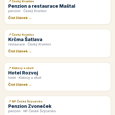
📍 Český Krumlov
📰 PR článek
Penzion a restaurace Maštal
penzion · Český Krumlov
Číst článek →
📍 Český Krumlov
📰 PR článek
Krčma Šatlava
restaurace · Český Krumlov
Číst článek →
📍 Klatovy a okolí
📰 PR článek
Hotel Rozvoj
hotel · Klatovy a okolí
Číst článek →
📍 NP České Švýcarsko
📰 PR článek
Penzion Zvoneček
penzion · NP České Švýcarsko