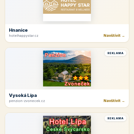
Hnanice
Navštívit →
hotelhappystar.cz
REKLAMA
Vysoká Lípa
Navštívit →
penzion-zvonecek.cz
REKLAMA