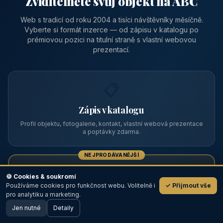
Zviditelněte svůj objekt na ABC
Web s tradicí od roku 2004 a tisíci návštěvníky měsíčně.
Vyberte si formát inzerce — od zápisu v katalogu po
prémiovou pozici na titulní straně s vlastní webovou
prezentací.
📋
Zápis v katalogu
Profil objektu, fotogalerie, kontakt, vlastní webová prezentace
a poptávky zdarma.
NEJPRODÁVANĚJŠÍ
⭐
🍪 Cookies & soukromí
Používáme cookies pro funkčnost webu. Volitelně i
✓ Přijmout vše
💬
Prémiový partner
pro analytiku a marketing.
Jen nutné
TOP pozice na titulce, přednost ve výpisech, zlatý odznak a
Detaily
🖥️ Desktop verze
Design
banner.