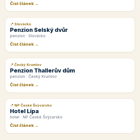
Číst článek →
📍 Slovácko
📰 PR článek
Penzion Selský dvůr
penzion · Slovácko
Číst článek →
📍 Český Krumlov
📰 PR článek
Penzion Thallerův dům
penzion · Český Krumlov
Číst článek →
📍 NP České Švýcarsko
📰 PR článek
Hotel Lípa
hotel · NP České Švýcarsko
Číst článek →