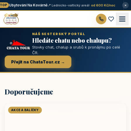
×
Ubytování Na Kovárně
📍 Lednicko-valtický areál
· od 600 Kč/noc
TOP
NÁŠ SESTERSKÝ PORTÁL
Hledáte chatu nebo chalupu?
Stovky chat, chalup a srubů k pronájmu po celé
ČR.
Přejít na ChataTour.cz →
Doporučujeme
AKCE A BALÍČKY