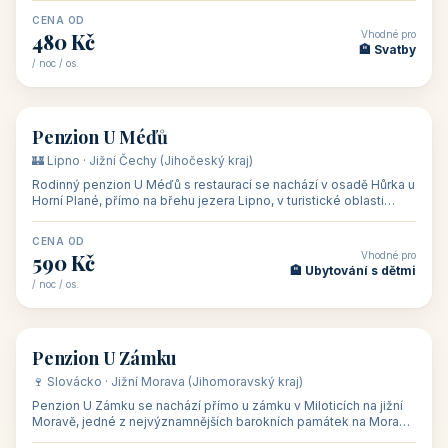
CENA OD
Vhodné pro
480 Kč
🏨 Svatby
/ noc / os.
👥 26
🏡 penzion
Penzion U Méďů
🏰 Lipno · Jižní Čechy (Jihočeský kraj)
Rodinný penzion U Méďů s restaurací se nachází v osadě Hůrka u
Horní Plané, přímo na břehu jezera Lipno, v turistické oblasti
Šumava. Pokoje
CENA OD
Vhodné pro
590 Kč
🏨 Ubytování s dětmi
/ noc / os.
👥 28
🏡 penzion
Penzion U Zámku
🍷 Slovácko · Jižní Morava (Jihomoravský kraj)
Penzion U Zámku se nachází přímo u zámku v Miloticích na jižní
Moravě, jedné z nejvýznamnějších barokních památek na Moravě,
v budově bývalé