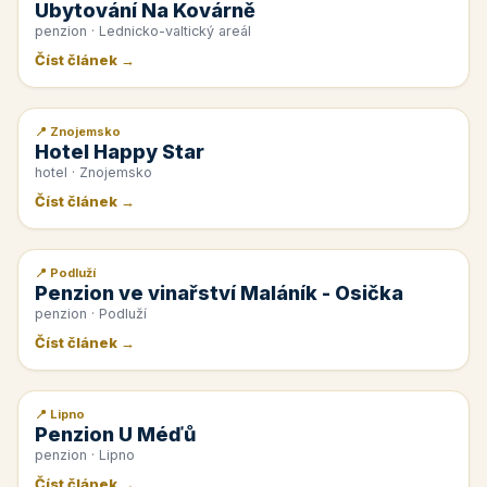
Ubytování Na Kovárně
penzion · Lednicko-valtický areál
Číst článek →
📍 Znojemsko
📰 PR článek
Hotel Happy Star
hotel · Znojemsko
Číst článek →
📍 Podluží
📰 PR článek
Penzion ve vinařství Maláník - Osička
penzion · Podluží
Číst článek →
📍 Lipno
📰 PR článek
Penzion U Méďů
penzion · Lipno
Číst článek →