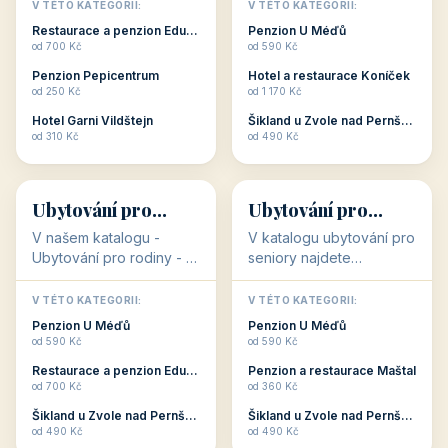
objekty, které s aktivní
objekty, které nabízí
V TÉTO KATEGORII:
V TÉTO KATEGORII:
dovolenou přímo
cenově dostupné
Restaurace a penzion Eduard
Penzion U Méďů
souvisejí. Aktivní
ubytování v ČR. Budete
od 700 Kč
od 590 Kč
dovolená nebo aktivní
překvapeni, že i v nižší
Penzion Pepicentrum
Hotel a restaurace Koníček
odpočinek jso...
c...
od 250 Kč
od 1 170 Kč
Hotel Garni Vildštejn
Šikland u Zvole nad Pernštejnem
👨‍👩‍👧‍👦
🧓
od 310 Kč
od 490 Kč
👨‍👩‍👧‍👦
🧓
34 objektů
33 objektů
Ubytování pro
Ubytování pro
rodiny
seniory
V našem katalogu -
V katalogu ubytování pro
Ubytování pro rodiny -
seniory najdete
jsou pro Vás připraveny
penziony a hotely, které
objekty, které svojí
jsou přizpůsobeny pro
V TÉTO KATEGORII:
V TÉTO KATEGORII:
polohou či vybaveností,
ubytování klientů vyššího
Penzion U Méďů
Penzion U Méďů
nabízí klidné ubytování
věku. Některé z nich
od 590 Kč
od 590 Kč
pro rodiny. Penziony,...
nabízí speciální balíč...
Restaurace a penzion Eduard
Penzion a restaurace Maštal
od 700 Kč
od 360 Kč
Šikland u Zvole nad Pernštejnem
Šikland u Zvole nad Pernštejnem
💕
🚴
od 490 Kč
od 490 Kč