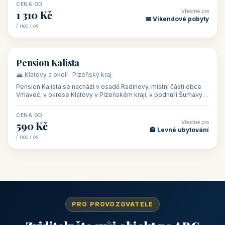
CENA OD
Vhodné pro
1 310 Kč
📅 Víkendové pobyty
/ noc / os.
👥 40
🏡 penzion
Pension Kalista
🏔️ Klatovy a okolí · Plzeňský kraj
Pension Kalista se nachází v osadě Radinovy, místní části obce
Vrhaveč, v okrese Klatovy v Plzeňském kraji, v podhůří Šumavy
— do města Klat
CENA OD
Vhodné pro
590 Kč
🏨 Levné ubytování
/ noc / os.
PRO PROVOZOVATELE