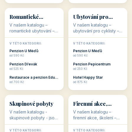
💕
🚴
32 objektů
32 objektů
Romantické
Ubytování pro
ubytování
cyklisty
V našem katalogu –
V našem katalogu –
romantické ubytování –
ubytování pro cyklisty –
jsou pro Vás připraveny
jsou pro Vás připraveny
objekty, které svojí
objekty, které jsou na
V TÉTO KATEGORII:
V TÉTO KATEGORII:
stavbou, polohou anebo
milovníky cykloturistiky
Penzion U Méďů
Penzion U Méďů
zaměřením nabízí
připraveny. Většinou mají
od 590 Kč
od 590 Kč
romantické pobyty.
přímo kolárny a...
Penzion Dřevák
Penzion Pepicentrum
Romantické ...
od 525 Kč
od 250 Kč
Restaurace a penzion Eduard
Hotel Happy Star
👥
💼
od 700 Kč
od 875 Kč
👥
💼
32 objektů
31 objektů
Skupinové pobyty
Firemní akce,
školení
V našem katalogu -
V našem katalogu –
skupinové pobyty - jsou
firemní akce, školení –
pro Vás připraveny
jsou pro Vás připraveny
objekty, které nabízí
objekty, které mají
V TÉTO KATEGORII:
V TÉTO KATEGORII: