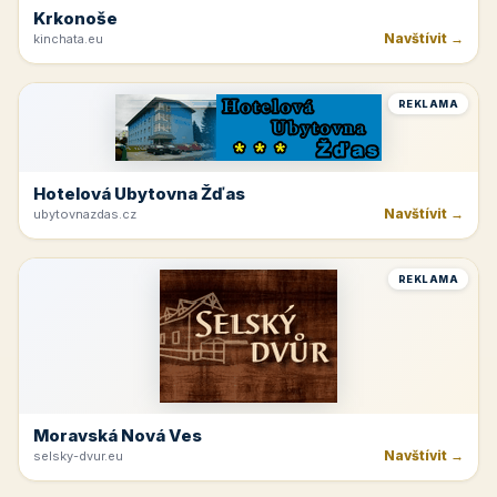
Krkonoše
Navštívit →
kinchata.eu
REKLAMA
Hotelová Ubytovna Žďas
Navštívit →
ubytovnazdas.cz
REKLAMA
Moravská Nová Ves
Navštívit →
selsky-dvur.eu