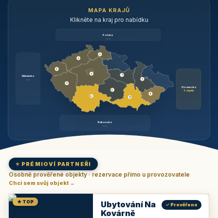
MAPA KRAJŮ
Klikněte na kraj pro nabídku
Polsko
brzy
3
3
3
3
1
Německo
1
brzy
3
Slovensko
2
6 objektů
6
9
11
Rakousko
brzy
⭐ PRÉMIOVÍ PARTNEŘI
Osobně prověřené objekty · rezervace přímo u provozovatele
Chci sem svůj objekt →
★ TOP
Ubytování Na
✓ Prověřeno
Kovárně