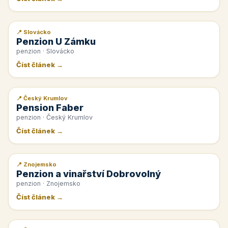
📍 Slovácko
📰 PR článek
Penzion U Zámku
penzion · Slovácko
Číst článek →
📍 Český Krumlov
📰 PR článek
Pension Faber
penzion · Český Krumlov
Číst článek →
📍 Znojemsko
📰 PR článek
Penzion a vinařství Dobrovolný
penzion · Znojemsko
Číst článek →