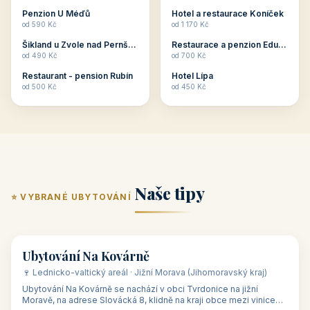
ubytování skupin v
zkušenosti pořádat i
Penzion U Méďů
Hotel a restaurace Koníček
penzionech, hotelích a
menší firemní akce a
od 590 Kč
od 1 170 Kč
apartmánech v ČR.
firemní školení, ale také
Šikland u Zvole nad Pernštejnem
Restaurace a penzion Eduard
Budete překva...
ob...
od 490 Kč
od 700 Kč
Restaurant - pension Rubín
Hotel Lípa
od 500 Kč
od 450 Kč
Naše tipy
⭐ VYBRANÉ UBYTOVÁNÍ
👥 17
🏡 penzion
Ubytování Na Kovárně
🍷 Lednicko-valtický areál · Jižní Morava (Jihomoravský kraj)
Ubytování Na Kovárně se nachází v obci Tvrdonice na jižní
Moravě, na adrese Slovácká 8, klidně na kraji obce mezi vinicemi,