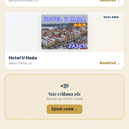
Navštívit →
penzionrozkvet.cz
REKLAMA
Hotel U Hada
Navštívit →
zatec-hotel.cz
📣
Vaše reklama zde
Banner na titulní straně
Zjistit ceník →