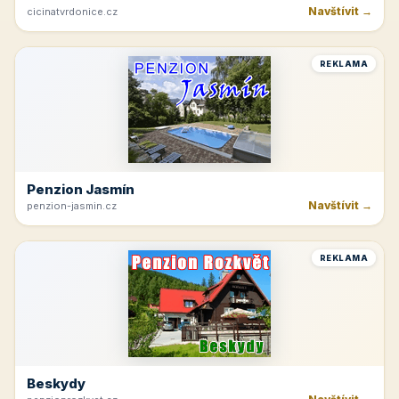
Navštívit →
cicinatvrdonice.cz
REKLAMA
Penzion Jasmín
Navštívit →
penzion-jasmin.cz
REKLAMA
Beskydy