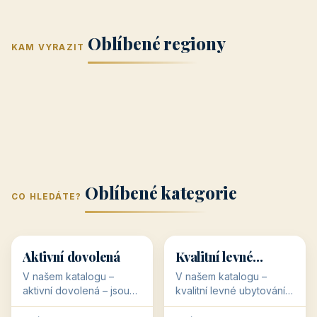
Jižní Morava
Jižní Čechy
(Jihomoravský
(Jihočeský
Střední Čechy
Oblíbené regiony
kraj)
Karlovarský
kraj)
KAM VYRAZIT
Zlínský kraj
Žilinský
(Středočeský
11 objektů
kraj
9 objektů
Liberecký kraj
6 objektů
Plzeňský kraj
4 objekty
kraj)
3 objekty
3 objekty
3 objekty
3 objekty
Oblíbené kategorie
CO HLEDÁTE?
🥾
💰
🥾
💰
36 objektů
34 objektů
Aktivní dovolená
Kvalitní levné
ubytování
V našem katalogu –
V našem katalogu –
aktivní dovolená – jsou
kvalitní levné ubytování –
pro Vás připraveny
jsou pro Vás připraveny