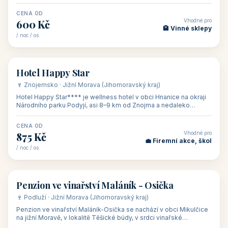
asi 8 km od dáln
CENA OD
Vhodné pro
600 Kč
🏨 Vinné sklepy
/ noc / os.
👥 54
🏨 hotel
Hotel Happy Star
🍷 Znojemsko · Jižní Morava (Jihomoravský kraj)
Hotel Happy Star**** je wellness hotel v obci Hnanice na okraji
Národního parku Podyjí, asi 8–9 km od Znojma a nedaleko
rakouských hranic, v
CENA OD
Vhodné pro
875 Kč
💼 Firemní akce, škol
/ noc / os.
👥 15
🏡 penzion
Penzion ve vinařství Maláník - Osička
🍷 Podluží · Jižní Morava (Jihomoravský kraj)
Penzion ve vinařství Maláník-Osička se nachází v obci Mikulčice
na jižní Moravě, v lokalitě Těšické búdy, v srdci vinařské
podoblasti Slovác