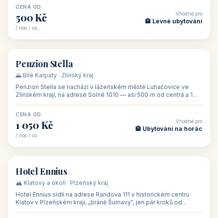
CENA OD
Vhodné pro
500 Kč
🏨 Levné ubytování
/ noc / os.
👥 44
🏡 penzion
Penzion Stella
🌄 Bílé Karpaty · Zlínský kraj
Penzion Stella se nachází v lázeňském městě Luhačovice ve
Zlínském kraji, na adrese Solné 1010 — asi 500 m od centra a 1
km od lázeňské kolo
CENA OD
Vhodné pro
1 050 Kč
🏨 Ubytování na horác
/ noc / os.
👥 50
🏨 hotel
Hotel Ennius
🏔️ Klatovy a okolí · Plzeňský kraj
Hotel Ennius sídlí na adrese Randova 111 v historickém centru
Klatov v Plzeňském kraji, „bráně Šumavy", jen pár kroků od
hlavního náměs