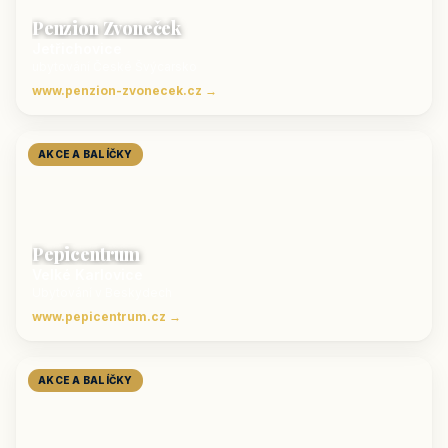
Penzion Zvoneček
Jetřichovice
ubytování České Švýcarsko
www.penzion-zvonecek.cz →
AKCE A BALÍČKY
Pepicentrum
Velké Karlovice
Ubytování v Beskydech
www.pepicentrum.cz →
AKCE A BALÍČKY