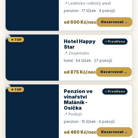
📍 Lednicko-valtický areál
penzion · 17 lůžek · 4 pokojů
od 600 Kč/noc
Rezervovat →
★ TOP
Hotel Happy
✓ Prověřeno
Star
📍 Znojemsko
hotel · 54 lůžek · 27 pokojů
od 875 Kč/noc
Rezervovat →
★ TOP
Penzion ve
✓ Prověřeno
vinařství
Maláník -
Osička
📍 Podluží
penzion · 15 lůžek · 4 pokojů
od 480 Kč/noc
Rezervovat →