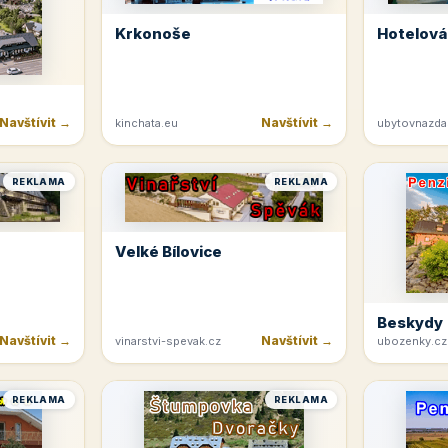
Krkonoše
Hotelová
Navštívit →
Navštívit →
kinchata.eu
ubytovnazda
REKLAMA
REKLAMA
Velké Bílovice
Beskydy
Navštívit →
Navštívit →
vinarstvi-spevak.cz
ubozenky.cz
REKLAMA
REKLAMA