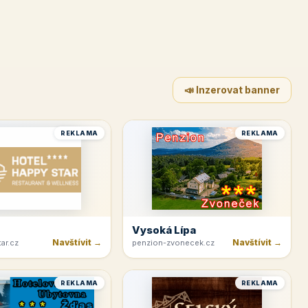
📣 Inzerovat banner
REKLAMA
REKLAMA
Vysoká Lípa
Navštívit →
Navštívit →
ar.cz
penzion-zvonecek.cz
REKLAMA
REKLAMA