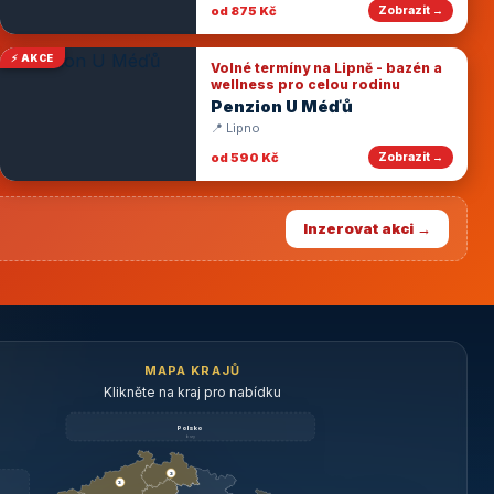
od 875 Kč
Zobrazit →
⚡ AKCE
Volné termíny na Lipně - bazén a
wellness pro celou rodinu
Penzion U Méďů
📍 Lipno
od 590 Kč
Zobrazit →
Inzerovat akci →
MAPA KRAJŮ
Klikněte na kraj pro nabídku
Polsko
brzy
3
3