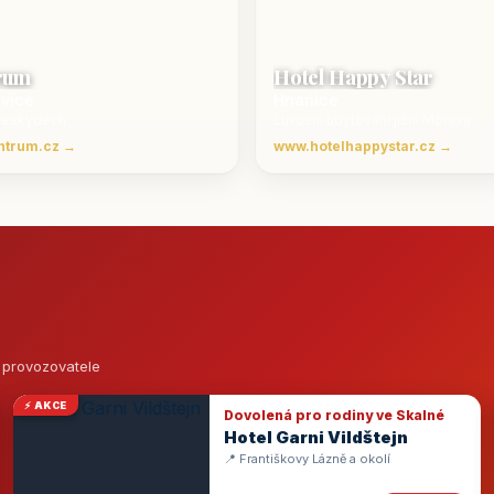
rum
Hotel Happy Star
ovice
Hnanice
Beskydech
Luxusní ubytování jižní Morava
ntrum.cz →
www.hotelhappystar.cz →
o provozovatele
⚡ AKCE
Dovolená pro rodiny ve Skalné
Hotel Garni Vildštejn
📍 Františkovy Lázně a okolí