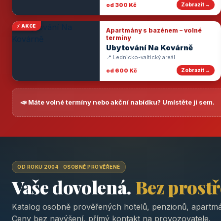
od 300 Kč
Zobrazit →
⚡ AKCE
Apartmány s bazénem – volné
termíny
Ubytování Na Kovárně
📍 Lednicko-valtický areál
od 600 Kč
Zobrazit →
📣 Máte volné termíny nebo akční nabídku? Umístěte ji sem.
OD ROKU 2004 · OSOBNĚ PROVĚŘENÉ
Vaše dovolená.
Bez prost
Katalog osobně prověřených hotelů, penzionů, apartmá
Ceny bez navýšení, přímý kontakt na provozovatele.