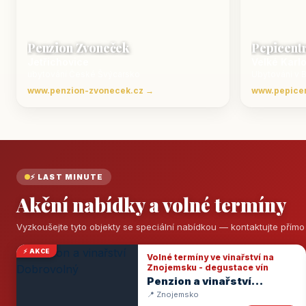
Penzion Zvoneček
Pepicent
Jetřichovice
Velké Karl
ubytování České Švýcarsko
Ubytování v 
www.penzion-zvonecek.cz →
www.pepice
⚡ LAST MINUTE
Akční nabídky a volné termíny
Vyzkoušejte tyto objekty se speciální nabídkou — kontaktujte přím
⚡ AKCE
Volné termíny ve vinařství na
Znojemsku - degustace vín
Penzion a vinařství
Dobrovolný
📍 Znojemsko