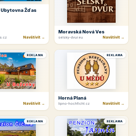
 Ubytovna Žďas
Moravská Nová Ves
Navštívit →
Navštívit →
s.cz
selsky-dvur.eu
REKLAMA
REKLAMA
Horná Planá
Navštívit →
Navštívit →
lipno-hochficht.cz
REKLAMA
REKLAMA