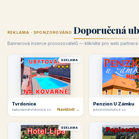
Doporučená ub
REKLAMA · SPONZOROVÁNO
Bannerová inzerce provozovatelů — klikněte pro web partnera
REKLAMA
Tvrdonice
Penzion U Zámku
Navštívit →
nakovarnetvrdonice.cz
penzionmilotice.cz
REKLAMA