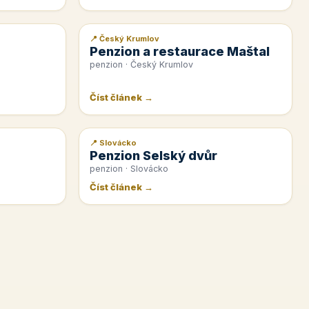
📍 Český Krumlov
📰 PR článek
Penzion a restaurace Maštal
penzion · Český Krumlov
Číst článek →
📍 Slovácko
📰 PR článek
Penzion Selský dvůr
penzion · Slovácko
Číst článek →