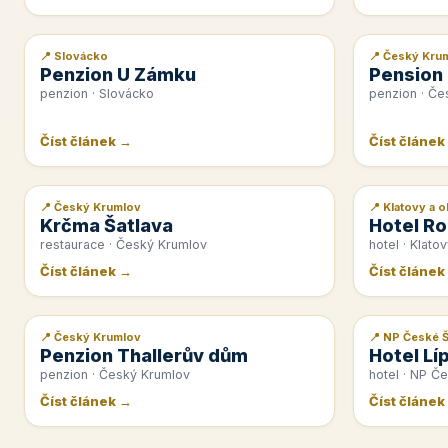
📍 Slovácko
📍 Český Kru
📰 PR článek
📰 PR článek
Penzion U Zámku
Pension
penzion · Slovácko
penzion · Če
Číst článek →
Číst článek
📍 Český Krumlov
📍 Klatovy a o
📰 PR článek
📰 PR článek
Krčma Šatlava
Hotel Ro
restaurace · Český Krumlov
hotel · Klatov
Číst článek →
Číst článek
📍 Český Krumlov
📍 NP České 
📰 PR článek
📰 PR článek
Penzion Thallerův dům
Hotel Lí
penzion · Český Krumlov
hotel · NP Č
Číst článek →
Číst článek