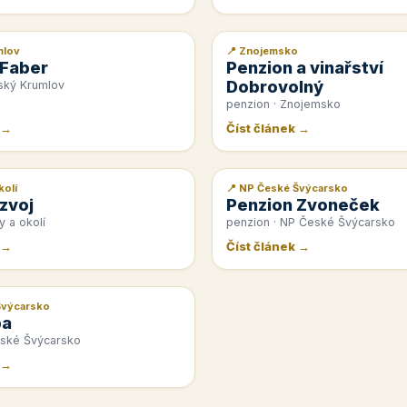
mlov
📍 Znojemsko
📰 PR článek
 Faber
Penzion a vinařství
Dobrovolný
ský Krumlov
penzion · Znojemsko
 →
Číst článek →
kolí
📍 NP České Švýcarsko
📰 PR článek
zvoj
Penzion Zvoneček
y a okolí
penzion · NP České Švýcarsko
 →
Číst článek →
Švýcarsko
pa
eské Švýcarsko
 →