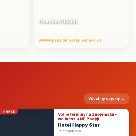
Penzion Maštal
Český Krumlov
Penzion a restaurace
wwww.penzionmastal.satlava.cz →
Všechny objekty →
⚡ AKCE
Volné termíny na Znojemsku -
wellness u NP Podyjí
Hotel Happy Star
📍 Znojemsko