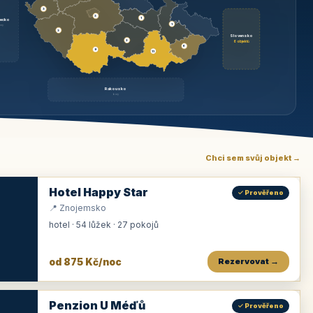
3
3
1
ecko
1
rzy
3
Slovensko
2
6 objektů
6
9
11
Rakousko
brzy
Chci sem svůj objekt →
Hotel Happy Star
✓ Prověřeno
📍 Znojemsko
hotel · 54 lůžek · 27 pokojů
od 875 Kč/noc
Rezervovat →
Penzion U Méďů
✓ Prověřeno