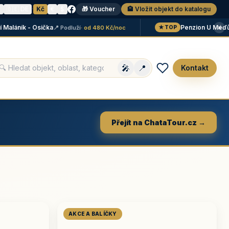
N
🇩🇪 DE
·
Kč
€
$
🎁 Voucher
🏨 Vložit objekt do katalogu
×
áník - Osička
Penzion U Méďů
📍 Podluží
· od 480 Kč/noc
📍 L
★ TOP
🎤
📍
Kontakt
Přejít na ChataTour.cz →
AKCE A BALÍČKY