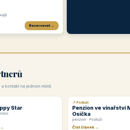
okojů
Rezervovat →
Penzion a restaurace Maštal
Krčma Šatlava
Hotel Rozvoj
★
od 360 Kč
★
🍽️
★
od 400 Kč
rtnerů
 a kontakt na jednom místě.
📍 Podluží
📰 PR článek
ppy Star
Penzion ve vinařství 
Osička
emsko
penzion · Podluží
 →
Číst článek →