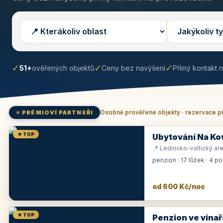
✓
✓
✓
51+
ověřených objektů
Ceny bez navýšení
Přímý kontakt 
Osobně prověřené objekty · rezervace p
⭐ PRÉMIOVÍ PARTNEŘI
★ TOP
Ubytování Na Ko
📍 Lednicko-valtický are
penzion · 17 lůžek · 4 p
od 600 Kč/noc
★ TOP
Penzion ve vinař