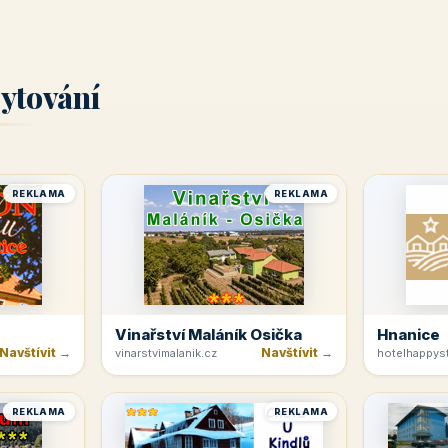
ytování
REKLAMA
REKLAMA
Vinařství Maláník Osička
Hnanice
Navštívit →
Navštívit →
vinarstvimalanik.cz
hotelhappyst
REKLAMA
REKLAMA