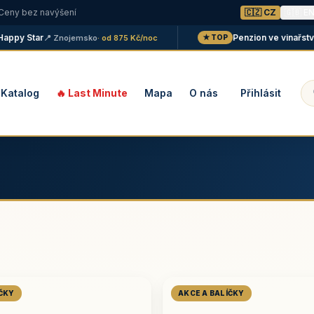
 Ceny bez navýšení
🇨🇿 CZ
🇬🇧 E
y Star
Penzion ve vinařství Mal
📍 Znojemsko
· od 875 Kč/noc
★ TOP
Katalog
🔥 Last Minute
Mapa
O nás
Přihlásit
ÍČKY
AKCE A BALÍČKY