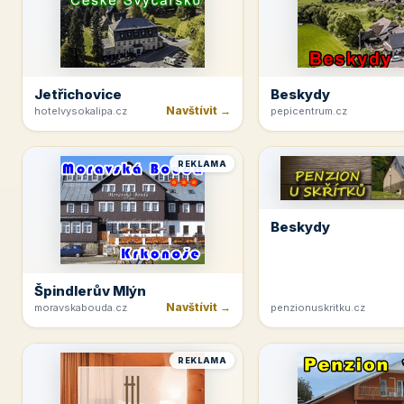
Jetřichovice
Beskydy
Navštívit →
hotelvysokalipa.cz
pepicentrum.cz
REKLAMA
Beskydy
Špindlerův Mlýn
Navštívit →
moravskabouda.cz
penzionuskritku.cz
REKLAMA