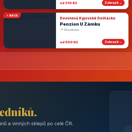
od 310 Kč
Zobrazit →
⚡ AKCE
Dovolená Kyjovské Dolňácko
Penzion U Zámku
📍 Slovácko
od 500 Kč
Zobrazit →
ředníků.
nů a vinných sklepů po celé ČR.