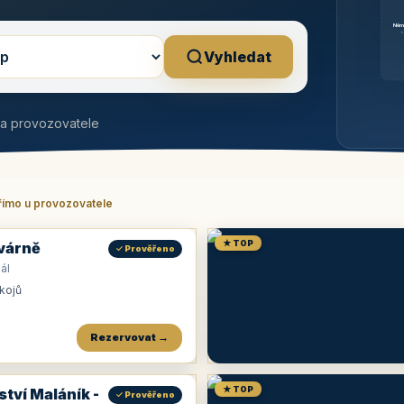
Něm
b
Vyhledat
na provozovatele
římo u provozovatele
★ TOP
várně
✓ Prověřeno
ál
okojů
Rezervovat →
★ TOP
ství Maláník -
✓ Prověřeno