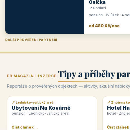
Osička
📍 Podluží
penzion · 15 lůžek · 4 p
od 480 Kč/noc
DALŠÍ PROVĚŘENÍ PARTNEŘI
Penzion U Zámku
Pension Faber
Penzion a vinařství Dobrovolný
Hotel Lípa
★
od 500 Kč
★
od 845 Kč
★
od 300 Kč
★
od 450 Kč
Tipy a příběhy pa
PR MAGAZÍN · INZERCE
Reportáže o prověřených objektech — aktivity, aktuální nabídky
📍 Lednicko-valtický areál
📍 Znojemsko
📰 PR článek
📰 PR článek
Ubytování Na Kovárně
Hotel Ha
penzion · Lednicko-valtický areál
hotel · Znoj
Číst článek →
Číst článek