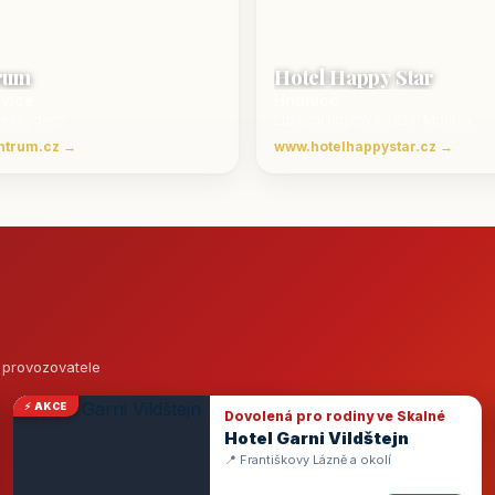
rum
Hotel Happy Star
ovice
Hnanice
Beskydech
Luxusní ubytování jižní Morava
ntrum.cz →
www.hotelhappystar.cz →
o provozovatele
⚡ AKCE
Dovolená pro rodiny ve Skalné
Hotel Garni Vildštejn
📍 Františkovy Lázně a okolí