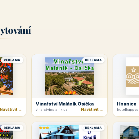
ytování
REKLAMA
REKLAMA
Vinařství Maláník Osička
Hnanice
Navštívit →
Navštívit →
vinarstvimalanik.cz
hotelhappyst
REKLAMA
REKLAMA