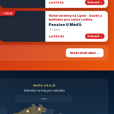
od 875 Kč
Zobrazit →
⚡ AKCE
Volné termíny na Lipně - bazén a
wellness pro celou rodinu
Penzion U Méďů
📍 Lipno
od 590 Kč
Zobrazit →
Inzerovat akci →
MAPA KRAJŮ
Klikněte na kraj pro nabídku
Polsko
brzy
3
3