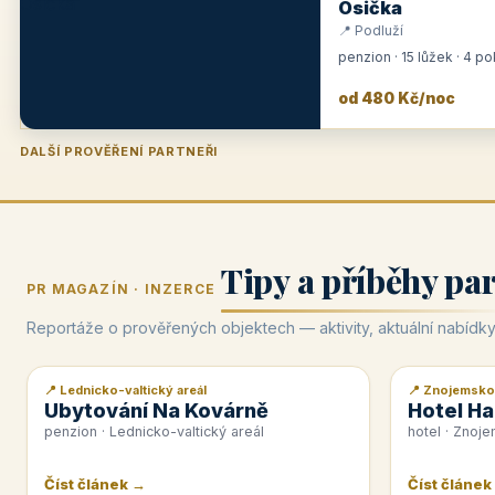
Osička
📍 Podluží
penzion · 15 lůžek · 4 p
od 480 Kč/noc
DALŠÍ PROVĚŘENÍ PARTNEŘI
Penzion U Zámku
Pension Faber
Penzion a vinařství Dobrovolný
Hotel Lípa
★
od 500 Kč
★
od 845 Kč
★
od 300 Kč
★
od 450 Kč
Tipy a příběhy pa
PR MAGAZÍN · INZERCE
Reportáže o prověřených objektech — aktivity, aktuální nabídky
📍 Lednicko-valtický areál
📍 Znojemsko
📰 PR článek
📰 PR článek
Ubytování Na Kovárně
Hotel Ha
penzion · Lednicko-valtický areál
hotel · Znoj
Číst článek →
Číst článek