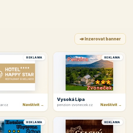
📣 Inzerovat banner
REKLAMA
REKLAMA
Vysoká Lípa
Navštívit →
Navštívit →
ar.cz
penzion-zvonecek.cz
REKLAMA
REKLAMA