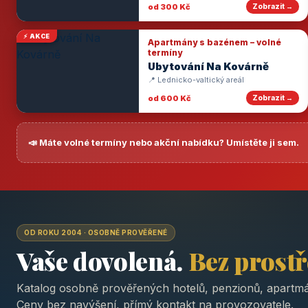
od 300 Kč
Zobrazit →
⚡ AKCE
Apartmány s bazénem – volné
termíny
Ubytování Na Kovárně
📍 Lednicko-valtický areál
od 600 Kč
Zobrazit →
📣 Máte volné termíny nebo akční nabídku? Umístěte ji sem.
OD ROKU 2004 · OSOBNĚ PROVĚŘENÉ
Vaše dovolená.
Bez prost
Katalog osobně prověřených hotelů, penzionů, apartmá
Ceny bez navýšení, přímý kontakt na provozovatele.