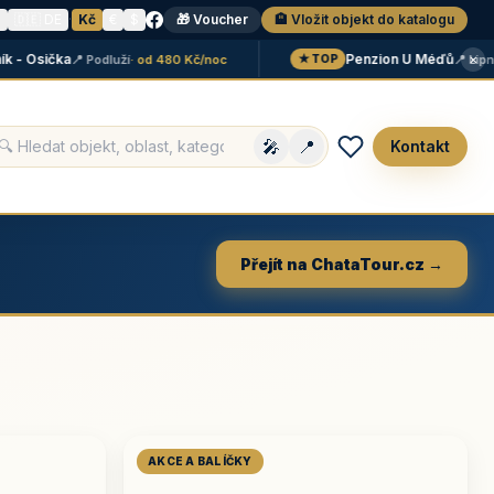
N
🇩🇪 DE
·
Kč
€
$
🎁 Voucher
🏨 Vložit objekt do katalogu
×
 Osička
Penzion U Méďů
📍 Podluží
· od 480 Kč/noc
📍 Lipno
· o
★ TOP
🎤
📍
Kontakt
Přejít na ChataTour.cz →
AKCE A BALÍČKY