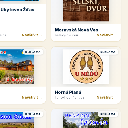
 Ubytovna Žďas
Moravská Nová Ves
Navštívit →
Navštívit →
s.cz
selsky-dvur.eu
REKLAMA
REKLAMA
Horná Planá
Navštívit →
Navštívit →
lipno-hochficht.cz
REKLAMA
REKLAMA