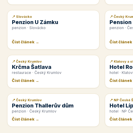
📍 Slovácko
📍 Český Kru
📰 PR článek
📰 PR článek
Penzion U Zámku
Pension
penzion · Slovácko
penzion · Če
Číst článek →
Číst článek
📍 Český Krumlov
📍 Klatovy a o
📰 PR článek
📰 PR článek
Krčma Šatlava
Hotel Ro
restaurace · Český Krumlov
hotel · Klatov
Číst článek →
Číst článek
📍 Český Krumlov
📍 NP České 
📰 PR článek
📰 PR článek
Penzion Thallerův dům
Hotel Lí
penzion · Český Krumlov
hotel · NP Č
Číst článek →
Číst článek