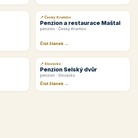
📍 Český Krumlov
📰 PR článek
Penzion a restaurace Maštal
penzion · Český Krumlov
Číst článek →
📍 Slovácko
📰 PR článek
Penzion Selský dvůr
penzion · Slovácko
Číst článek →