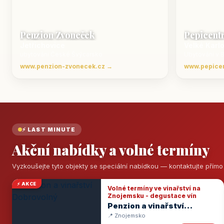
Penzion Zvoneček
Pepicent
Jetřichovice
Velké Karl
ubytování České Švýcarsko
Ubytování v 
www.penzion-zvonecek.cz →
www.pepice
⚡ LAST MINUTE
Akční nabídky a volné termíny
Vyzkoušejte tyto objekty se speciální nabídkou — kontaktujte přím
⚡ AKCE
Volné termíny ve vinařství na
Znojemsku - degustace vín
Penzion a vinařství
Dobrovolný
📍 Znojemsko