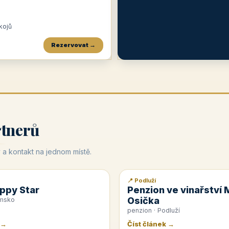
okojů
Rezervovat →
Penzion a restaurace Maštal
Krčma Šatlava
Hotel Rozvoj
★
od 360 Kč
★
🍽️
★
od 400 Kč
rtnerů
 a kontakt na jednom místě.
📍 Podluží
📰 PR článek
ppy Star
Penzion ve vinařství 
Osička
emsko
penzion · Podluží
 →
Číst článek →