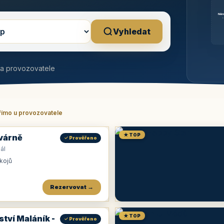
Něm
b
Vyhledat
na provozovatele
římo u provozovatele
★ TOP
várně
✓ Prověřeno
ál
okojů
Rezervovat →
★ TOP
ství Maláník -
✓ Prověřeno