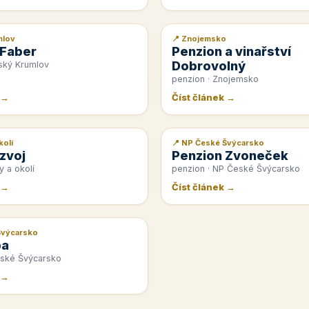
mlov
📍 Znojemsko
📰 PR článek
 Faber
Penzion a vinařství
Dobrovolný
ský Krumlov
penzion · Znojemsko
 →
Číst článek →
kolí
📍 NP České Švýcarsko
📰 PR článek
zvoj
Penzion Zvoneček
y a okolí
penzion · NP České Švýcarsko
 →
Číst článek →
Švýcarsko
pa
eské Švýcarsko
 →