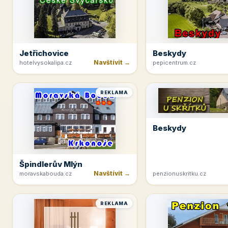
Jetřichovice
Beskydy
Navštívit →
hotelvysokalipa.cz
pepicentrum.cz
REKLAMA
Beskydy
Špindlerův Mlýn
Navštívit →
moravskabouda.cz
penzionuskritku.cz
REKLAMA