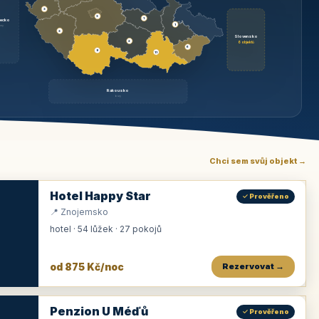
3
3
1
ecko
1
rzy
3
Slovensko
2
6 objektů
6
9
11
Rakousko
brzy
Chci sem svůj objekt →
Hotel Happy Star
✓ Prověřeno
📍 Znojemsko
hotel · 54 lůžek · 27 pokojů
od 875 Kč/noc
Rezervovat →
Penzion U Méďů
✓ Prověřeno