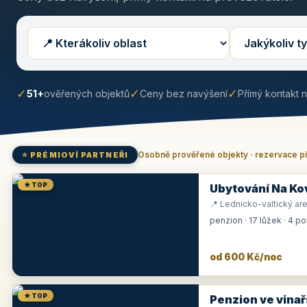
✓
✓
✓
51+
ověřených objektů
Ceny bez navýšení
Přímý kontakt 
Osobně prověřené objekty · rezervace p
⭐ PRÉMIOVÍ PARTNEŘI
★ TOP
Ubytování Na Ko
📍 Lednicko-valtický are
penzion · 17 lůžek · 4 p
od 600 Kč/noc
★ TOP
Penzion ve vinař