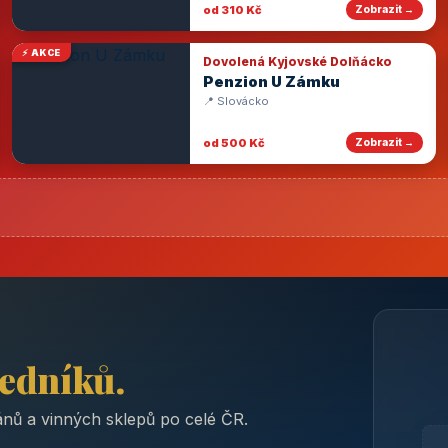
od 310 Kč
Zobrazit →
⚡ AKCE
Dovolená Kyjovské Dolňácko
Penzion U Zámku
📍 Slovácko
od 500 Kč
Zobrazit →
ředníků.
nů a vinných sklepů po celé ČR.