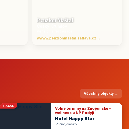
Penzion Maštal
Český Krumlov
Penzion a restaurace
wwww.penzionmastal.satlava.cz →
Všechny objekty →
⚡ AKCE
Volné termíny na Znojemsku -
wellness u NP Podyjí
Hotel Happy Star
📍 Znojemsko