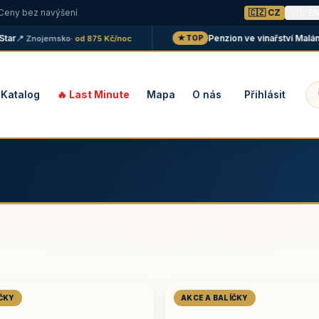
 Ceny bez navýšení
🇨🇿 CZ
🇬🇧 E
Penzion ve vinařství Maláník -
📍 Znojemsko
· od 875 Kč/noc
★ TOP
Katalog
🔥 Last Minute
Mapa
O nás
Přihlásit
ÍČKY
AKCE A BALÍČKY