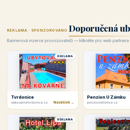
Doporučená ub
REKLAMA · SPONZOROVÁNO
Bannerová inzerce provozovatelů — klikněte pro web partnera
REKLAMA
Tvrdonice
Penzion U Zámku
Navštívit →
nakovarnetvrdonice.cz
penzionmilotice.cz
REKLAMA