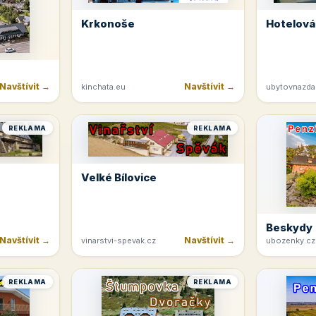
Krkonoše
Hotelová
Navštívit →
Navštívit →
kinchata.eu
ubytovnazda
REKLAMA
REKLAMA
Velké Bílovice
Beskydy
Navštívit →
Navštívit →
vinarstvi-spevak.cz
ubozenky.cz
REKLAMA
REKLAMA