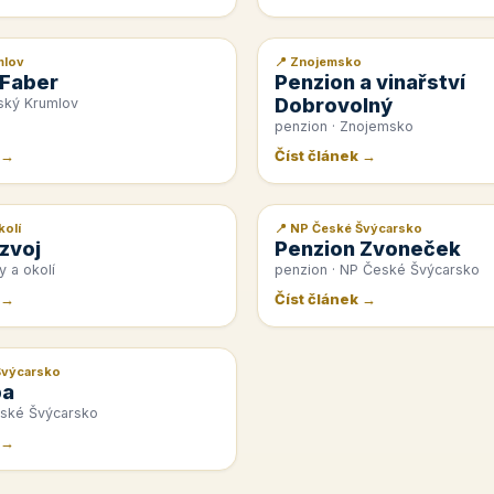
mlov
📍 Znojemsko
📰 PR článek
 Faber
Penzion a vinařství
Dobrovolný
ský Krumlov
penzion · Znojemsko
 →
Číst článek →
kolí
📍 NP České Švýcarsko
📰 PR článek
zvoj
Penzion Zvoneček
y a okolí
penzion · NP České Švýcarsko
 →
Číst článek →
Švýcarsko
pa
eské Švýcarsko
 →