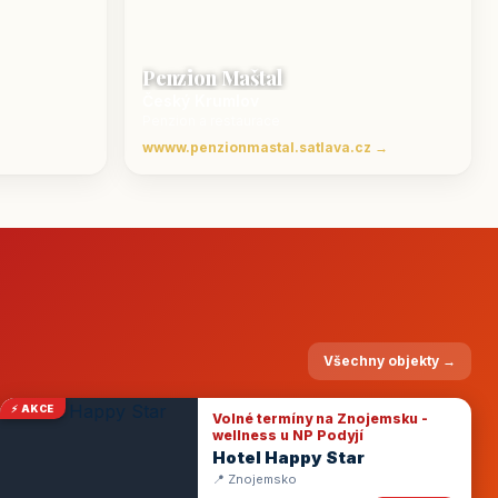
Penzion Maštal
Český Krumlov
Penzion a restaurace
wwww.penzionmastal.satlava.cz →
Všechny objekty →
⚡ AKCE
Volné termíny na Znojemsku -
wellness u NP Podyjí
Hotel Happy Star
📍 Znojemsko