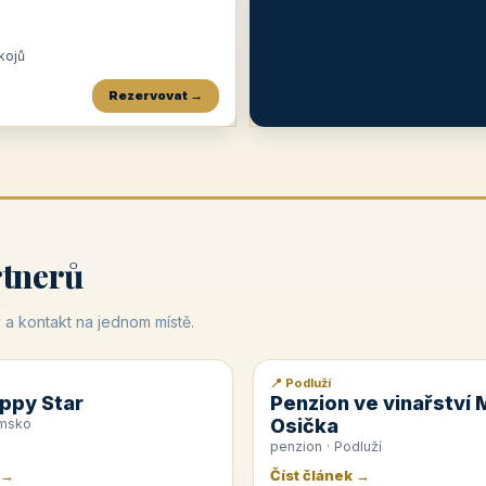
okojů
Rezervovat →
Penzion a restaurace Maštal
Krčma Šatlava
Hotel Rozvoj
★
od 360 Kč
★
🍽️
★
od 400 Kč
rtnerů
 a kontakt na jednom místě.
📍 Podluží
📰 PR článek
ppy Star
Penzion ve vinařství 
Osička
emsko
penzion · Podluží
 →
Číst článek →