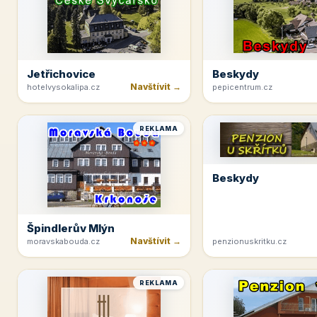
Jetřichovice
Beskydy
Navštívit →
hotelvysokalipa.cz
pepicentrum.cz
REKLAMA
Beskydy
Špindlerův Mlýn
Navštívit →
moravskabouda.cz
penzionuskritku.cz
REKLAMA