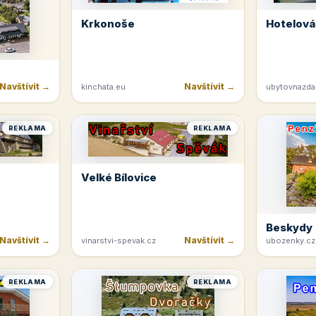
Krkonoše
Hotelová
Navštívit →
Navštívit →
kinchata.eu
ubytovnazda
REKLAMA
REKLAMA
Velké Bílovice
Beskydy
Navštívit →
Navštívit →
vinarstvi-spevak.cz
ubozenky.cz
REKLAMA
REKLAMA