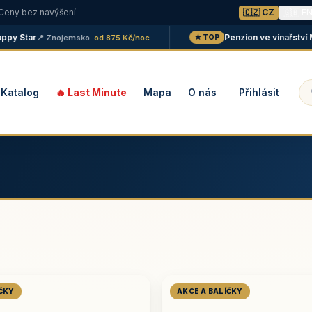
 Ceny bez navýšení
🇨🇿 CZ
🇬🇧 E
 Star
Penzion ve vinařství Malá
📍 Znojemsko
· od 875 Kč/noc
★ TOP
Katalog
🔥 Last Minute
Mapa
O nás
Přihlásit
ÍČKY
AKCE A BALÍČKY