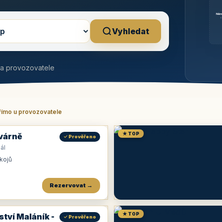
Něm
b
Vyhledat
na provozovatele
římo u provozovatele
★ TOP
várně
✓ Prověřeno
ál
okojů
Rezervovat →
★ TOP
ství Maláník -
✓ Prověřeno