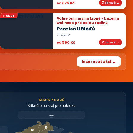
od 875 Kč
Zobrazit →
⚡ AKCE
Volné termíny na Lipně - bazén a
wellness pro celou rodinu
Penzion U Méďů
📍 Lipno
od 590 Kč
Zobrazit →
Inzerovat akci →
MAPA KRAJŮ
Klikněte na kraj pro nabídku
Polsko
brzy
3
3