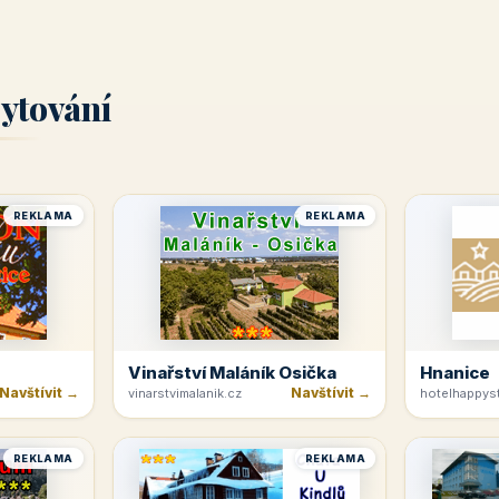
ytování
REKLAMA
REKLAMA
Vinařství Maláník Osička
Hnanice
Navštívit →
Navštívit →
vinarstvimalanik.cz
hotelhappyst
REKLAMA
REKLAMA