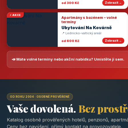
od 300 Kč
Zobrazit →
⚡ AKCE
Apartmány s bazénem – volné
termíny
Ubytování Na Kovárně
📍 Lednicko-valtický areál
od 600 Kč
Zobrazit →
📣 Máte volné termíny nebo akční nabídku? Umístěte ji sem.
OD ROKU 2004 · OSOBNĚ PROVĚŘENÉ
Vaše dovolená.
Bez prost
Katalog osobně prověřených hotelů, penzionů, apartmá
Ceny bez navýšení, přímý kontakt na provozovatele.