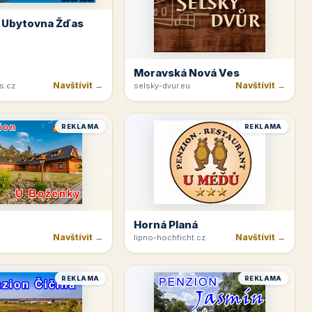
 Ubytovna Žďas
Moravská Nová Ves
Navštívit →
Navštívit →
s.cz
selsky-dvur.eu
REKLAMA
REKLAMA
Horná Planá
Navštívit →
Navštívit →
lipno-hochficht.cz
REKLAMA
REKLAMA