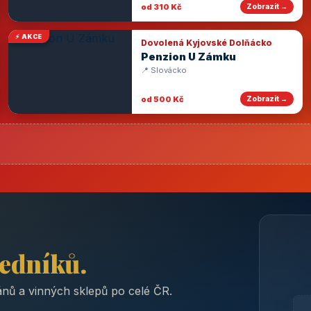
od 310 Kč
Zobrazit →
⚡ AKCE
Dovolená Kyjovské Dolňácko
Penzion U Zámku
📍 Slovácko
od 500 Kč
Zobrazit →
ředníků.
nů a vinných sklepů po celé ČR.