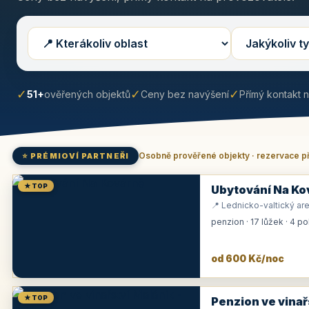
✓
✓
✓
51+
ověřených objektů
Ceny bez navýšení
Přímý kontakt 
Osobně prověřené objekty · rezervace p
⭐ PRÉMIOVÍ PARTNEŘI
★ TOP
Ubytování Na Ko
📍 Lednicko-valtický are
penzion · 17 lůžek · 4 p
od 600 Kč/noc
★ TOP
Penzion ve vinař