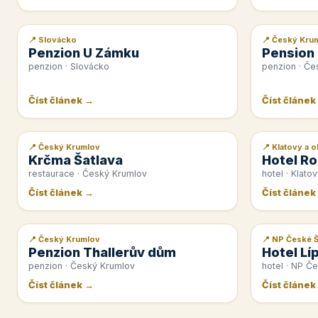
📍 Slovácko
📍 Český Kru
📰 PR článek
📰 PR článek
Penzion U Zámku
Pension
penzion · Slovácko
penzion · Če
Číst článek →
Číst článek
📍 Český Krumlov
📍 Klatovy a o
📰 PR článek
📰 PR článek
Krčma Šatlava
Hotel Ro
restaurace · Český Krumlov
hotel · Klatov
Číst článek →
Číst článek
📍 Český Krumlov
📍 NP České 
📰 PR článek
📰 PR článek
Penzion Thallerův dům
Hotel Lí
penzion · Český Krumlov
hotel · NP Č
Číst článek →
Číst článek