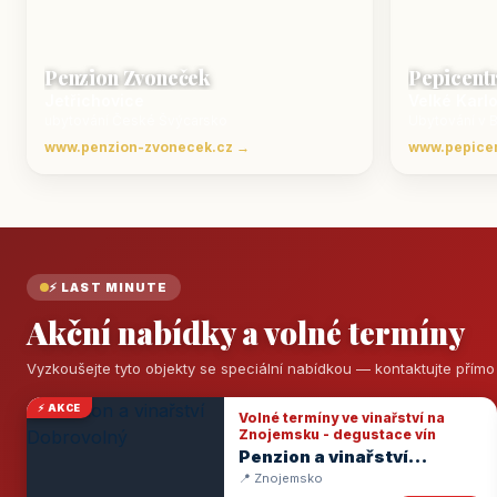
Penzion Zvoneček
Pepicent
Jetřichovice
Velké Karl
ubytování České Švýcarsko
Ubytování v 
www.penzion-zvonecek.cz →
www.pepice
⚡ LAST MINUTE
Akční nabídky a volné termíny
Vyzkoušejte tyto objekty se speciální nabídkou — kontaktujte přím
⚡ AKCE
Volné termíny ve vinařství na
Znojemsku - degustace vín
Penzion a vinařství
Dobrovolný
📍 Znojemsko