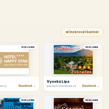
📣 Inzerovat banner
REKLAMA
REKLAMA
Vysoká Lípa
Navštívit →
Navštívit →
ar.cz
penzion-zvonecek.cz
REKLAMA
REKLAMA