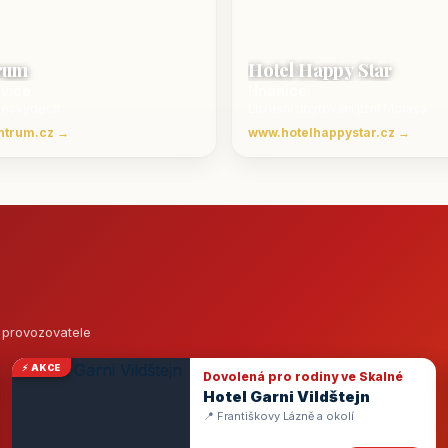
rum
Hotel Happy Star
ovice
Hnanice
Beskydech
Luxusní ubytování jižní Morava
ntrum.cz →
www.hotelhappystar.cz →
o provozovatele
⚡ AKCE
Dovolená pro rodiny ve Skalné
Hotel Garni Vildštejn
📍 Františkovy Lázně a okolí