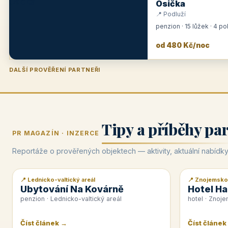
Osička
📍 Podluží
penzion · 15 lůžek · 4 p
od 480 Kč/noc
DALŠÍ PROVĚŘENÍ PARTNEŘI
Penzion U Zámku
Pension Faber
Penzion a vinařství Dobrovolný
Hotel Lípa
★
od 500 Kč
★
od 845 Kč
★
od 300 Kč
★
od 450 Kč
Tipy a příběhy pa
PR MAGAZÍN · INZERCE
Reportáže o prověřených objektech — aktivity, aktuální nabídky
📍 Lednicko-valtický areál
📍 Znojemsko
📰 PR článek
📰 PR článek
Ubytování Na Kovárně
Hotel Ha
penzion · Lednicko-valtický areál
hotel · Znoj
Číst článek →
Číst článek