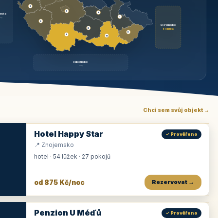
3
3
1
ecko
1
rzy
3
Slovensko
2
6 objektů
6
9
11
Rakousko
brzy
Chci sem svůj objekt →
Hotel Happy Star
✓ Prověřeno
📍 Znojemsko
hotel · 54 lůžek · 27 pokojů
od 875 Kč/noc
Rezervovat →
Penzion U Méďů
✓ Prověřeno