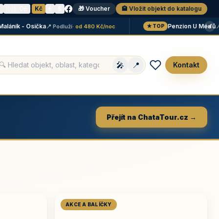
N
🇩🇪 DE
·
Kč
€
$
🎁 Voucher
🏨 Vložit objekt do katalogu
×
ník - Osička
Penzion U Méďů
📍 Podluží
· od 480 Kč/noc
📍 Lip
★ TOP
🎤
📍
Kontakt
Přejít na ChataTour.cz →
AKCE A BALÍČKY