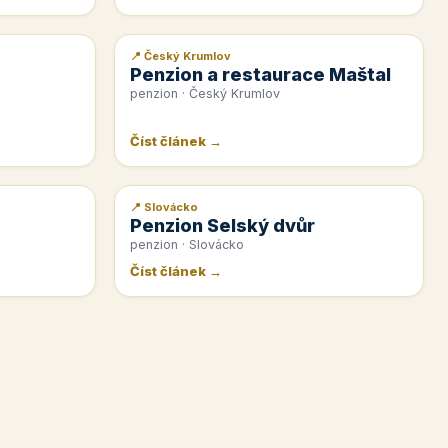
📍 Český Krumlov
📰 PR článek
Penzion a restaurace Maštal
penzion · Český Krumlov
Číst článek →
📍 Slovácko
📰 PR článek
Penzion Selský dvůr
penzion · Slovácko
Číst článek →