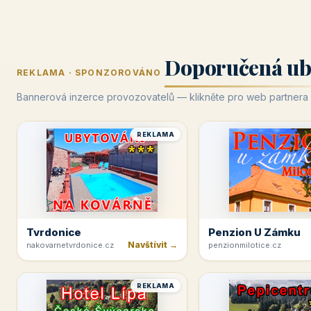
Doporučená ub
REKLAMA · SPONZOROVÁNO
Bannerová inzerce provozovatelů — klikněte pro web partnera
REKLAMA
Tvrdonice
Penzion U Zámku
Navštívit →
nakovarnetvrdonice.cz
penzionmilotice.cz
REKLAMA