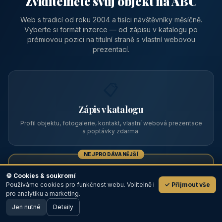
Zviditelněte svůj objekt na ABC
Web s tradicí od roku 2004 a tisíci návštěvníky měsíčně.
Vyberte si formát inzerce — od zápisu v katalogu po
prémiovou pozici na titulní straně s vlastní webovou
prezentací.
📋
Zápis v katalogu
Profil objektu, fotogalerie, kontakt, vlastní webová prezentace
a poptávky zdarma.
NEJPRODÁVANĚJŠÍ
⭐
🍪 Cookies & soukromí
Používáme cookies pro funkčnost webu. Volitelně i
✓ Přijmout vše
💬
Prémiový partner
pro analytiku a marketing.
Jen nutné
TOP pozice na titulce, přednost ve výpisech, zlatý odznak a
Detaily
🖥️ Desktop verze
Design
banner.