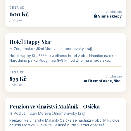
asi 8 km od dáln
CENA OD
Vhodné pro
600 Kč
🏨 Vinné sklepy
/ noc / os.
👥 54
🏨 hotel
Hotel Happy Star
🍷 Znojemsko · Jižní Morava (Jihomoravský kraj)
Hotel Happy Star**** je wellness hotel v obci Hnanice na okraji
Národního parku Podyjí, asi 8–9 km od Znojma a nedaleko
rakouských hranic, v
CENA OD
Vhodné pro
875 Kč
💼 Firemní akce, škol
/ noc / os.
👥 15
🏡 penzion
Penzion ve vinařství Maláník - Osička
🍷 Podluží · Jižní Morava (Jihomoravský kraj)
Penzion ve vinařství Maláník-Osička se nachází v obci Mikulčice
na jižní Moravě, v lokalitě Těšické búdy, v srdci vinařské
podoblasti Slovác