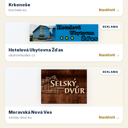
Krkonoše
Navštívit →
kinchata.eu
REKLAMA
Hotelová Ubytovna Žďas
Navštívit →
ubytovnazdas.cz
REKLAMA
Moravská Nová Ves
Navštívit →
selsky-dvur.eu