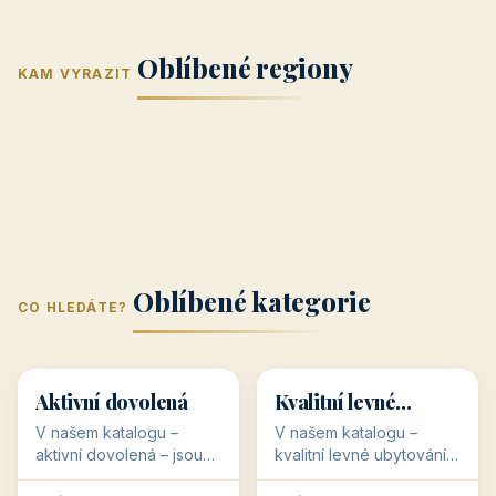
Jižní Morava
Jižní Čechy
(Jihomoravský
(Jihočeský
Střední Čechy
Oblíbené regiony
kraj)
Karlovarský
kraj)
KAM VYRAZIT
Zlínský kraj
Žilinský
(Středočeský
11 objektů
kraj
9 objektů
Liberecký kraj
6 objektů
Plzeňský kraj
4 objekty
kraj)
3 objekty
3 objekty
3 objekty
3 objekty
Oblíbené kategorie
CO HLEDÁTE?
🥾
💰
🥾
💰
36 objektů
34 objektů
Aktivní dovolená
Kvalitní levné
ubytování
V našem katalogu –
V našem katalogu –
aktivní dovolená – jsou
kvalitní levné ubytování –
pro Vás připraveny
jsou pro Vás připraveny