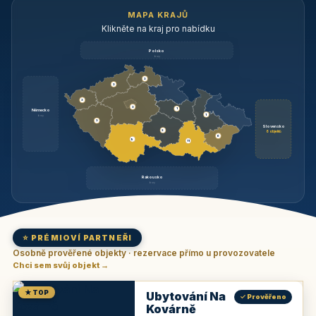
MAPA KRAJŮ
Klikněte na kraj pro nabídku
Polsko
brzy
3
3
3
3
1
Německo
1
brzy
3
Slovensko
2
6 objektů
6
9
11
Rakousko
brzy
⭐ PRÉMIOVÍ PARTNEŘI
Osobně prověřené objekty · rezervace přímo u provozovatele
Chci sem svůj objekt →
★ TOP
Ubytování Na
✓ Prověřeno
Kovárně