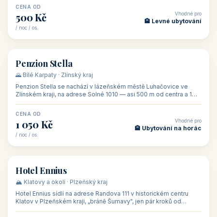
CENA OD
Vhodné pro
500 Kč
🏨 Levné ubytování
/ noc / os.
👥 44
🏡 penzion
Penzion Stella
🌄 Bílé Karpaty · Zlínský kraj
Penzion Stella se nachází v lázeňském městě Luhačovice ve
Zlínském kraji, na adrese Solné 1010 — asi 500 m od centra a 1
km od lázeňské kolo
CENA OD
Vhodné pro
1 050 Kč
🏨 Ubytování na horác
/ noc / os.
👥 50
🏨 hotel
Hotel Ennius
🏔️ Klatovy a okolí · Plzeňský kraj
Hotel Ennius sídlí na adrese Randova 111 v historickém centru
Klatov v Plzeňském kraji, „bráně Šumavy", jen pár kroků od
hlavního náměs