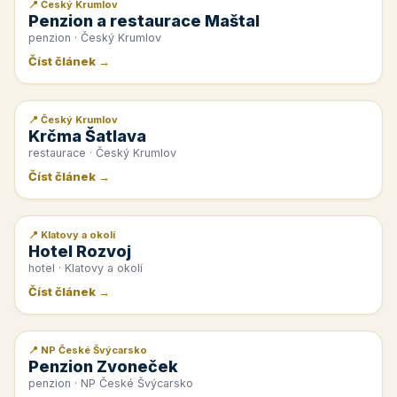
📍 Český Krumlov
📰 PR článek
Penzion a restaurace Maštal
penzion · Český Krumlov
Číst článek →
📍 Český Krumlov
📰 PR článek
Krčma Šatlava
restaurace · Český Krumlov
Číst článek →
📍 Klatovy a okolí
📰 PR článek
Hotel Rozvoj
hotel · Klatovy a okolí
Číst článek →
📍 NP České Švýcarsko
📰 PR článek
Penzion Zvoneček
penzion · NP České Švýcarsko