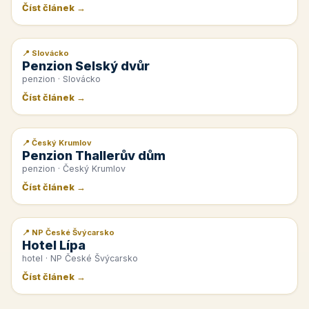
Číst článek →
📍 Slovácko
📰 PR článek
Penzion Selský dvůr
penzion · Slovácko
Číst článek →
📍 Český Krumlov
📰 PR článek
Penzion Thallerův dům
penzion · Český Krumlov
Číst článek →
📍 NP České Švýcarsko
📰 PR článek
Hotel Lípa
hotel · NP České Švýcarsko
Číst článek →