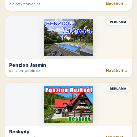
Navštívit →
cicinatvrdonice.cz
REKLAMA
Penzion Jasmín
Navštívit →
penzion-jasmin.cz
REKLAMA
Beskydy