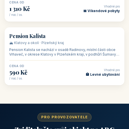
CENA OD
Vhodné pro
1 310 Kč
📅 Víkendové pobyty
/ noc / os.
👥 40
🏡 penzion
Pension Kalista
🏔️ Klatovy a okolí · Plzeňský kraj
Pension Kalista se nachází v osadě Radinovy, místní části obce
Vrhaveč, v okrese Klatovy v Plzeňském kraji, v podhůří Šumavy
— do města Klat
CENA OD
Vhodné pro
590 Kč
🏨 Levné ubytování
/ noc / os.
PRO PROVOZOVATELE