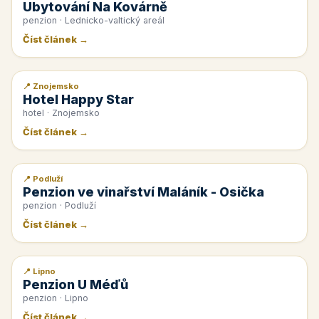
Ubytování Na Kovárně
penzion · Lednicko-valtický areál
Číst článek →
📍 Znojemsko
📰 PR článek
Hotel Happy Star
hotel · Znojemsko
Číst článek →
📍 Podluží
📰 PR článek
Penzion ve vinařství Maláník - Osička
penzion · Podluží
Číst článek →
📍 Lipno
📰 PR článek
Penzion U Méďů
penzion · Lipno
Číst článek →