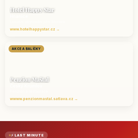
Hotel Happy Star
Hnanice
Luxusní ubytování jižní Morava
www.hotelhappystar.cz →
AKCE A BALÍČKY
Penzion Maštal
Český Krumlov
Penzion a restaurace
wwww.penzionmastal.satlava.cz →
⚡ LAST MINUTE