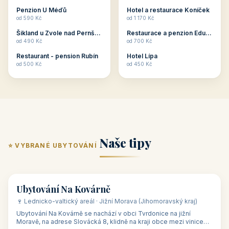
ubytování skupin v
zkušenosti pořádat i
Penzion U Méďů
Hotel a restaurace Koníček
penzionech, hotelích a
menší firemní akce a
od 590 Kč
od 1 170 Kč
apartmánech v ČR.
firemní školení, ale také
Šikland u Zvole nad Pernštejnem
Restaurace a penzion Eduard
Budete překva...
ob...
od 490 Kč
od 700 Kč
Restaurant - pension Rubín
Hotel Lípa
od 500 Kč
od 450 Kč
Naše tipy
⭐ VYBRANÉ UBYTOVÁNÍ
👥 17
🏡 penzion
Ubytování Na Kovárně
🍷 Lednicko-valtický areál · Jižní Morava (Jihomoravský kraj)
Ubytování Na Kovárně se nachází v obci Tvrdonice na jižní
Moravě, na adrese Slovácká 8, klidně na kraji obce mezi vinicemi,