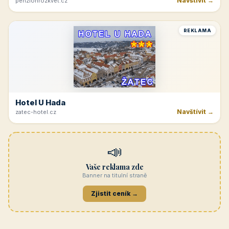
Navštívit →
penzionrozkvet.cz
REKLAMA
Hotel U Hada
Navštívit →
zatec-hotel.cz
📣
Vaše reklama zde
Banner na titulní straně
Zjistit ceník →