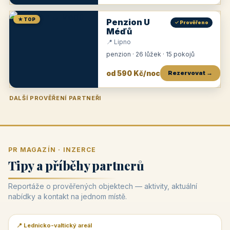
★ TOP
Penzion U
✓ Prověřeno
Méďů
📍 Lipno
penzion · 26 lůžek · 15 pokojů
od 590 Kč/noc
Rezervovat →
DALŠÍ PROVĚŘENÍ PARTNEŘI
Penzion U Zámku
Pension Faber
Penzion a vinařství Dobrovolný
Penzion a restaurace Maštal
Krčma Šatlava
Hotel Rozvoj
Penzion Zvoneček
Penzion Selský dvůr
Penzion Thallerův dům
Hotel Lípa
★
od 500 Kč
★
od 845 Kč
★
od 300 Kč
★
od 360 Kč
★
🍽️
★
od 400 Kč
★
od 550 Kč
★
od 530 Kč
★
od 1 190 Kč
★
od 450 Kč
PR MAGAZÍN · INZERCE
Tipy a příběhy partnerů
Reportáže o prověřených objektech — aktivity, aktuální
nabídky a kontakt na jednom místě.
📍 Lednicko-valtický areál
📰 PR článek