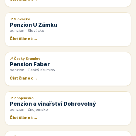
📍 Slovácko
📰 PR článek
Penzion U Zámku
penzion · Slovácko
Číst článek →
📍 Český Krumlov
📰 PR článek
Pension Faber
penzion · Český Krumlov
Číst článek →
📍 Znojemsko
📰 PR článek
Penzion a vinařství Dobrovolný
penzion · Znojemsko
Číst článek →