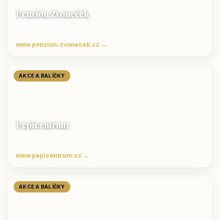
Penzion Zvoneček
Jetřichovice
ubytování České Švýcarsko
www.penzion-zvonecek.cz →
AKCE A BALÍČKY
Pepicentrum
Velké Karlovice
Ubytování v Beskydech
www.pepicentrum.cz →
AKCE A BALÍČKY