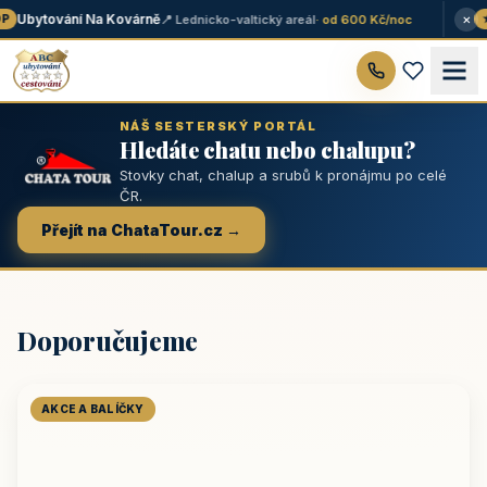
×
Ubytování Na Kovárně
📍 Lednicko-valtický areál
· od 600 Kč/noc
★ 
NÁŠ SESTERSKÝ PORTÁL
Hledáte chatu nebo chalupu?
Stovky chat, chalup a srubů k pronájmu po celé
ČR.
Přejít na ChataTour.cz →
Doporučujeme
AKCE A BALÍČKY