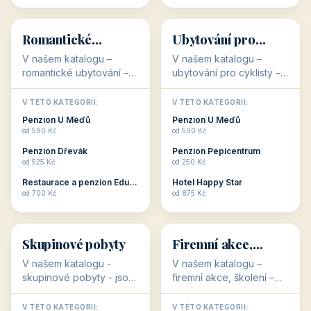
💕
🚴
32 objektů
32 objektů
Romantické
Ubytování pro
ubytování
cyklisty
V našem katalogu –
V našem katalogu –
romantické ubytování –
ubytování pro cyklisty –
jsou pro Vás připraveny
jsou pro Vás připraveny
objekty, které svojí
objekty, které jsou na
V TÉTO KATEGORII:
V TÉTO KATEGORII:
stavbou, polohou anebo
milovníky cykloturistiky
Penzion U Méďů
Penzion U Méďů
zaměřením nabízí
připraveny. Většinou mají
od 590 Kč
od 590 Kč
romantické pobyty.
přímo kolárny a...
Penzion Dřevák
Penzion Pepicentrum
Romantické ...
od 525 Kč
od 250 Kč
Restaurace a penzion Eduard
Hotel Happy Star
👥
💼
od 700 Kč
od 875 Kč
👥
💼
32 objektů
31 objektů
Skupinové pobyty
Firemní akce,
školení
V našem katalogu -
V našem katalogu –
skupinové pobyty - jsou
firemní akce, školení –
pro Vás připraveny
jsou pro Vás připraveny
objekty, které nabízí
objekty, které mají
V TÉTO KATEGORII:
V TÉTO KATEGORII: