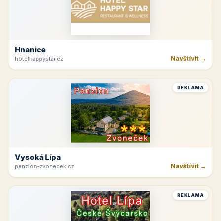
Hnanice
Navštívit →
hotelhappystar.cz
REKLAMA
Vysoká Lípa
Navštívit →
penzion-zvonecek.cz
REKLAMA