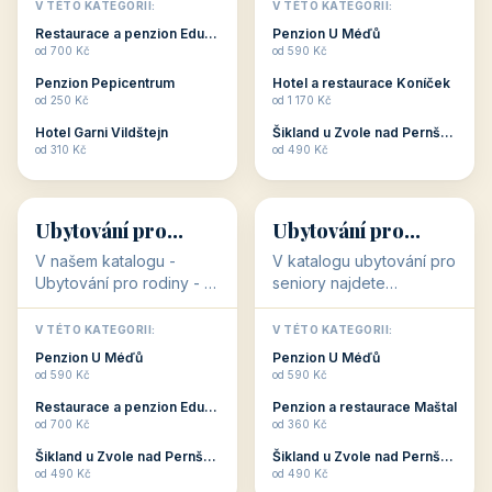
objekty, které s aktivní
objekty, které nabízí
V TÉTO KATEGORII:
V TÉTO KATEGORII:
dovolenou přímo
cenově dostupné
Restaurace a penzion Eduard
Penzion U Méďů
souvisejí. Aktivní
ubytování v ČR. Budete
od 700 Kč
od 590 Kč
dovolená nebo aktivní
překvapeni, že i v nižší
Penzion Pepicentrum
Hotel a restaurace Koníček
odpočinek jso...
c...
od 250 Kč
od 1 170 Kč
Hotel Garni Vildštejn
Šikland u Zvole nad Pernštejnem
👨‍👩‍👧‍👦
🧓
od 310 Kč
od 490 Kč
👨‍👩‍👧‍👦
🧓
34 objektů
33 objektů
Ubytování pro
Ubytování pro
rodiny
seniory
V našem katalogu -
V katalogu ubytování pro
Ubytování pro rodiny -
seniory najdete
jsou pro Vás připraveny
penziony a hotely, které
objekty, které svojí
jsou přizpůsobeny pro
V TÉTO KATEGORII:
V TÉTO KATEGORII:
polohou či vybaveností,
ubytování klientů vyššího
Penzion U Méďů
Penzion U Méďů
nabízí klidné ubytování
věku. Některé z nich
od 590 Kč
od 590 Kč
pro rodiny. Penziony,...
nabízí speciální balíč...
Restaurace a penzion Eduard
Penzion a restaurace Maštal
od 700 Kč
od 360 Kč
Šikland u Zvole nad Pernštejnem
Šikland u Zvole nad Pernštejnem
💕
🚴
od 490 Kč
od 490 Kč