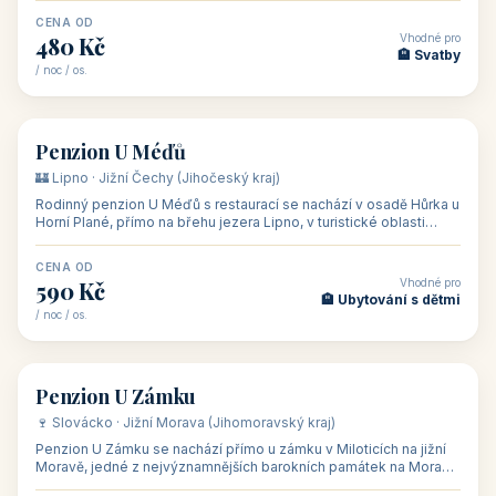
CENA OD
Vhodné pro
480 Kč
🏨 Svatby
/ noc / os.
👥 26
🏡 penzion
Penzion U Méďů
🏰 Lipno · Jižní Čechy (Jihočeský kraj)
Rodinný penzion U Méďů s restaurací se nachází v osadě Hůrka u
Horní Plané, přímo na břehu jezera Lipno, v turistické oblasti
Šumava. Pokoje
CENA OD
Vhodné pro
590 Kč
🏨 Ubytování s dětmi
/ noc / os.
👥 28
🏡 penzion
Penzion U Zámku
🍷 Slovácko · Jižní Morava (Jihomoravský kraj)
Penzion U Zámku se nachází přímo u zámku v Miloticích na jižní
Moravě, jedné z nejvýznamnějších barokních památek na Moravě,
v budově bývalé