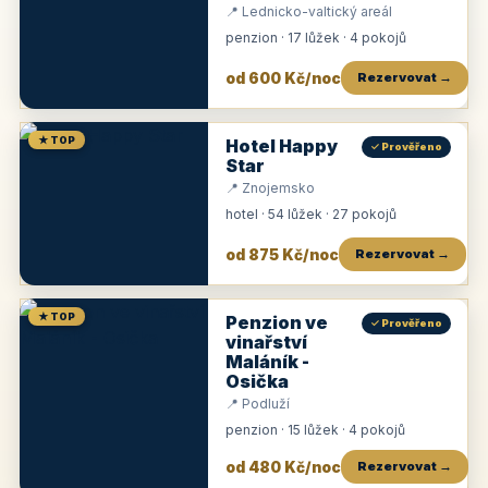
📍 Lednicko-valtický areál
penzion · 17 lůžek · 4 pokojů
od 600 Kč/noc
Rezervovat →
★ TOP
Hotel Happy
✓ Prověřeno
Star
📍 Znojemsko
hotel · 54 lůžek · 27 pokojů
od 875 Kč/noc
Rezervovat →
★ TOP
Penzion ve
✓ Prověřeno
vinařství
Maláník -
Osička
📍 Podluží
penzion · 15 lůžek · 4 pokojů
od 480 Kč/noc
Rezervovat →