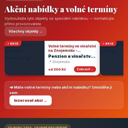
Akční nabídky a volné termíny
Vyzkoušejte tyto objekty se speciální nabídkou — kontaktujte
přímo provozovatele
Všechny objekty →
⚡ AKCE
⚡ AKCE
Volné termíny ve vinařství
na Znojemsku -
degustace vín
Penzion a vinařství
Dobrovolný
📍 Znojemsko
od 300 Kč
Zobrazit →
📣 Máte volné termíny nebo akční nabídku? Umístěte ji
sem.
Inzerovat akci →
OD ROKU 2004 · OSOBNĚ PROVĚŘENÉ