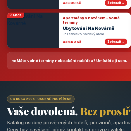
od 300 Kč
Zobrazit →
⚡ AKCE
Apartmány s bazénem – volné
termíny
Ubytování Na Kovárně
📍 Lednicko-valtický areál
od 600 Kč
Zobrazit →
📣 Máte volné termíny nebo akční nabídku? Umístěte ji sem.
OD ROKU 2004 · OSOBNĚ PROVĚŘENÉ
Vaše dovolená.
Bez prost
Katalog osobně prověřených hotelů, penzionů, apartmá
Ceny bez navýšení, přímý kontakt na provozovatele.