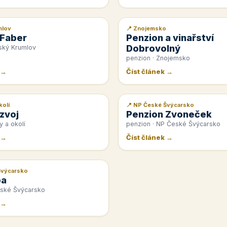
mlov
📍 Znojemsko
📰 PR článek
 Faber
Penzion a vinařství
Dobrovolný
ský Krumlov
penzion · Znojemsko
 →
Číst článek →
kolí
📍 NP České Švýcarsko
📰 PR článek
zvoj
Penzion Zvoneček
y a okolí
penzion · NP České Švýcarsko
 →
Číst článek →
Švýcarsko
pa
eské Švýcarsko
 →