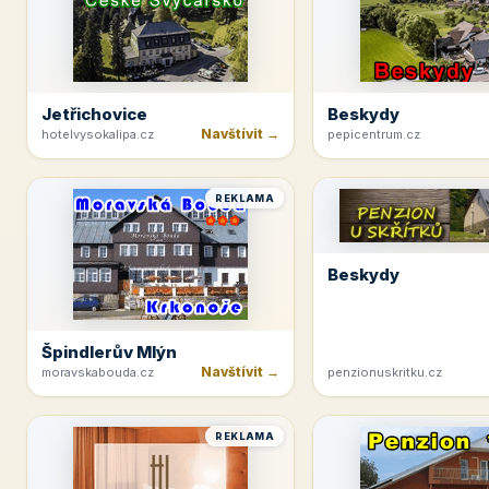
Jetřichovice
Beskydy
Navštívit →
hotelvysokalipa.cz
pepicentrum.cz
REKLAMA
Beskydy
Špindlerův Mlýn
Navštívit →
moravskabouda.cz
penzionuskritku.cz
REKLAMA