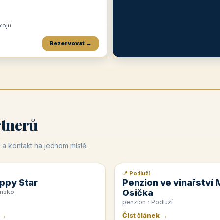
okojů
Rezervovat →
Penzion a restaurace Maštal
Krčma Šatlava
Hotel Rozvoj
★
od 360 Kč
★
🍽️
★
od 400 Kč
rtnerů
 a kontakt na jednom místě.
📍 Podluží
📰 PR článek
ppy Star
Penzion ve vinařství 
Osička
emsko
penzion · Podluží
 →
Číst článek →