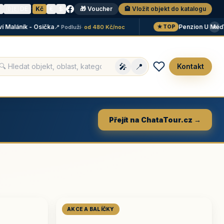
N
🇩🇪 DE
·
Kč
€
$
🎁 Voucher
🏨 Vložit objekt do katalogu
×
láník - Osička
Penzion U Méďů
📍 Podluží
· od 480 Kč/noc
📍 
★ TOP
🎤
📍
Kontakt
Přejít na ChataTour.cz →
AKCE A BALÍČKY