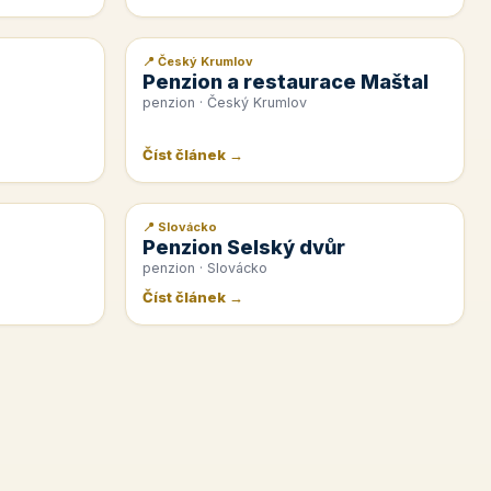
📍 Český Krumlov
📰 PR článek
Penzion a restaurace Maštal
penzion · Český Krumlov
Číst článek →
📍 Slovácko
📰 PR článek
Penzion Selský dvůr
penzion · Slovácko
Číst článek →