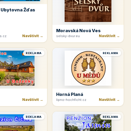
 Ubytovna Žďas
Moravská Nová Ves
Navštívit →
Navštívit →
s.cz
selsky-dvur.eu
REKLAMA
REKLAMA
Horná Planá
Navštívit →
Navštívit →
lipno-hochficht.cz
REKLAMA
REKLAMA