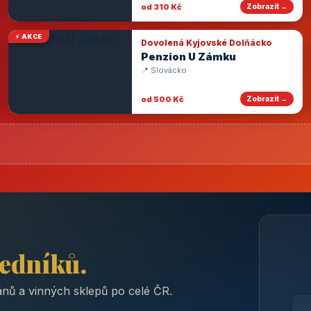
od 310 Kč
Zobrazit →
⚡ AKCE
Dovolená Kyjovské Dolňácko
Penzion U Zámku
📍 Slovácko
od 500 Kč
Zobrazit →
ředníků.
nů a vinných sklepů po celé ČR.