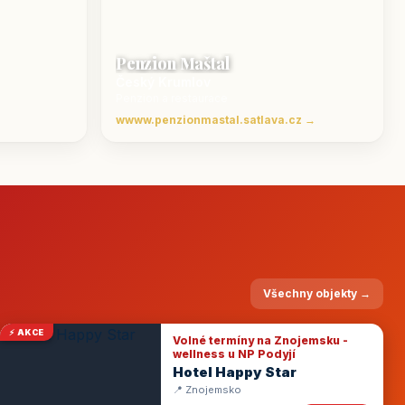
Penzion Maštal
Český Krumlov
Penzion a restaurace
wwww.penzionmastal.satlava.cz →
Všechny objekty →
⚡ AKCE
Volné termíny na Znojemsku -
wellness u NP Podyjí
Hotel Happy Star
📍 Znojemsko