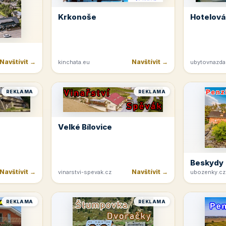
Krkonoše
Hotelová
Navštívit →
Navštívit →
kinchata.eu
ubytovnazda
REKLAMA
REKLAMA
Velké Bílovice
Beskydy
Navštívit →
Navštívit →
vinarstvi-spevak.cz
ubozenky.cz
REKLAMA
REKLAMA