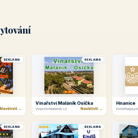
ytování
REKLAMA
REKLAMA
Vinařství Maláník Osička
Hnanice
Navštívit →
Navštívit →
vinarstvimalanik.cz
hotelhappyst
REKLAMA
REKLAMA