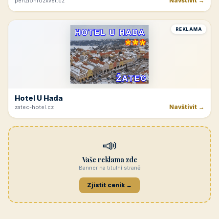
Navštívit →
penzionrozkvet.cz
REKLAMA
Hotel U Hada
Navštívit →
zatec-hotel.cz
📣
Vaše reklama zde
Banner na titulní straně
Zjistit ceník →