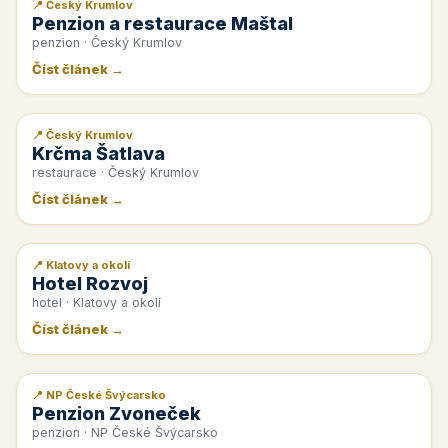
📍 Český Krumlov
📰 PR článek
Penzion a restaurace Maštal
penzion · Český Krumlov
Číst článek →
📍 Český Krumlov
📰 PR článek
Krčma Šatlava
restaurace · Český Krumlov
Číst článek →
📍 Klatovy a okolí
📰 PR článek
Hotel Rozvoj
hotel · Klatovy a okolí
Číst článek →
📍 NP České Švýcarsko
📰 PR článek
Penzion Zvoneček
penzion · NP České Švýcarsko