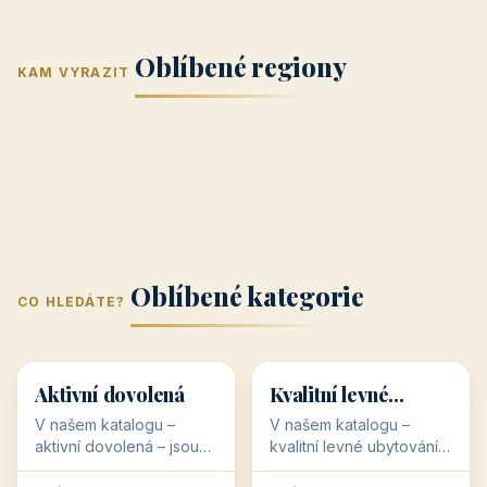
Jižní Morava
Jižní Čechy
(Jihomoravský
(Jihočeský
Střední Čechy
Oblíbené regiony
kraj)
Karlovarský
kraj)
KAM VYRAZIT
Zlínský kraj
Žilinský
(Středočeský
11 objektů
kraj
9 objektů
Liberecký kraj
6 objektů
Plzeňský kraj
4 objekty
kraj)
3 objekty
3 objekty
3 objekty
3 objekty
Oblíbené kategorie
CO HLEDÁTE?
🥾
💰
🥾
💰
36 objektů
34 objektů
Aktivní dovolená
Kvalitní levné
ubytování
V našem katalogu –
V našem katalogu –
aktivní dovolená – jsou
kvalitní levné ubytování –
pro Vás připraveny
jsou pro Vás připraveny