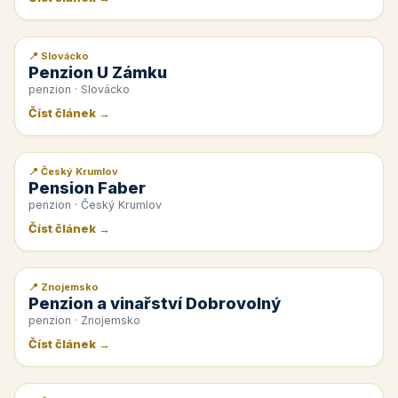
📍 Slovácko
📰 PR článek
Penzion U Zámku
penzion · Slovácko
Číst článek →
📍 Český Krumlov
📰 PR článek
Pension Faber
penzion · Český Krumlov
Číst článek →
📍 Znojemsko
📰 PR článek
Penzion a vinařství Dobrovolný
penzion · Znojemsko
Číst článek →