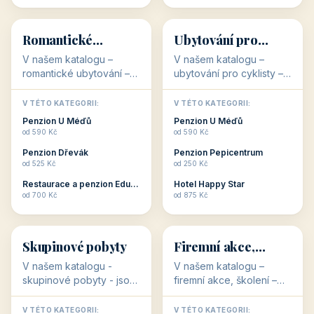
💕
🚴
32 objektů
32 objektů
Romantické
Ubytování pro
ubytování
cyklisty
V našem katalogu –
V našem katalogu –
romantické ubytování –
ubytování pro cyklisty –
jsou pro Vás připraveny
jsou pro Vás připraveny
objekty, které svojí
objekty, které jsou na
V TÉTO KATEGORII:
V TÉTO KATEGORII:
stavbou, polohou anebo
milovníky cykloturistiky
Penzion U Méďů
Penzion U Méďů
zaměřením nabízí
připraveny. Většinou mají
od 590 Kč
od 590 Kč
romantické pobyty.
přímo kolárny a...
Penzion Dřevák
Penzion Pepicentrum
Romantické ...
od 525 Kč
od 250 Kč
Restaurace a penzion Eduard
Hotel Happy Star
👥
💼
od 700 Kč
od 875 Kč
👥
💼
32 objektů
31 objektů
Skupinové pobyty
Firemní akce,
školení
V našem katalogu -
V našem katalogu –
skupinové pobyty - jsou
firemní akce, školení –
pro Vás připraveny
jsou pro Vás připraveny
objekty, které nabízí
objekty, které mají
V TÉTO KATEGORII:
V TÉTO KATEGORII: