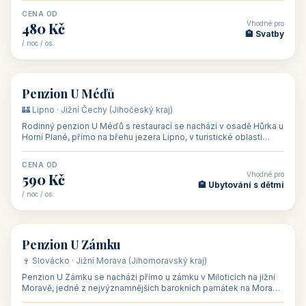
CENA OD
Vhodné pro
480 Kč
🏨 Svatby
/ noc / os.
👥 26
🏡 penzion
Penzion U Méďů
🏰 Lipno · Jižní Čechy (Jihočeský kraj)
Rodinný penzion U Méďů s restaurací se nachází v osadě Hůrka u
Horní Plané, přímo na břehu jezera Lipno, v turistické oblasti
Šumava. Pokoje
CENA OD
Vhodné pro
590 Kč
🏨 Ubytování s dětmi
/ noc / os.
👥 28
🏡 penzion
Penzion U Zámku
🍷 Slovácko · Jižní Morava (Jihomoravský kraj)
Penzion U Zámku se nachází přímo u zámku v Miloticích na jižní
Moravě, jedné z nejvýznamnějších barokních památek na Moravě,
v budově bývalé