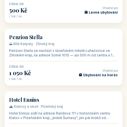
CENA OD
Vhodné pro
500 Kč
🏨 Levné ubytování
/ noc / os.
👥 44
🏡 penzion
Penzion Stella
🌄 Bílé Karpaty · Zlínský kraj
Penzion Stella se nachází v lázeňském městě Luhačovice ve
Zlínském kraji, na adrese Solné 1010 — asi 500 m od centra a 1
km od lázeňské kolo
CENA OD
Vhodné pro
1 050 Kč
🏨 Ubytování na horác
/ noc / os.
👥 50
🏨 hotel
Hotel Ennius
🏔️ Klatovy a okolí · Plzeňský kraj
Hotel Ennius sídlí na adrese Randova 111 v historickém centru
Klatov v Plzeňském kraji, „bráně Šumavy", jen pár kroků od
hlavního náměs