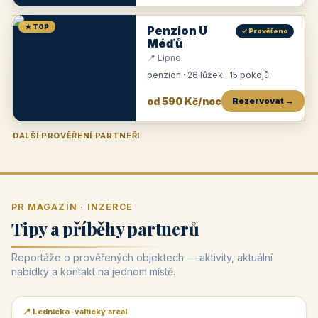
★ TOP
Penzion U
✓ Prověřeno
Méďů
📍 Lipno
penzion · 26 lůžek · 15 pokojů
od 590 Kč/noc
Rezervovat →
DALŠÍ PROVĚŘENÍ PARTNEŘI
Penzion U Zámku
Pension Faber
Penzion a vinařství Dobrovolný
Penzion a restaurace Maštal
Krčma Šatlava
Hotel Rozvoj
Penzion Zvoneček
Penzion Selský dvůr
Penzion Thallerův dům
Hotel Lípa
★
od 500 Kč
★
od 845 Kč
★
od 300 Kč
★
od 360 Kč
★
🍽️
★
od 400 Kč
★
od 550 Kč
★
od 530 Kč
★
od 1 190 Kč
★
od 450 Kč
PR MAGAZÍN · INZERCE
Tipy a příběhy partnerů
Reportáže o prověřených objektech — aktivity, aktuální
nabídky a kontakt na jednom místě.
📍 Lednicko-valtický areál
📰 PR článek