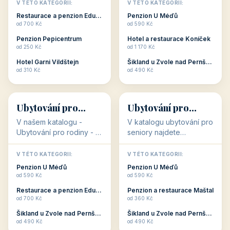
objekty, které s aktivní
objekty, které nabízí
V TÉTO KATEGORII:
V TÉTO KATEGORII:
dovolenou přímo
cenově dostupné
Restaurace a penzion Eduard
Penzion U Méďů
souvisejí. Aktivní
ubytování v ČR. Budete
od 700 Kč
od 590 Kč
dovolená nebo aktivní
překvapeni, že i v nižší
Penzion Pepicentrum
Hotel a restaurace Koníček
odpočinek jso...
c...
od 250 Kč
od 1 170 Kč
Hotel Garni Vildštejn
Šikland u Zvole nad Pernštejnem
👨‍👩‍👧‍👦
🧓
od 310 Kč
od 490 Kč
👨‍👩‍👧‍👦
🧓
34 objektů
33 objektů
Ubytování pro
Ubytování pro
rodiny
seniory
V našem katalogu -
V katalogu ubytování pro
Ubytování pro rodiny -
seniory najdete
jsou pro Vás připraveny
penziony a hotely, které
objekty, které svojí
jsou přizpůsobeny pro
V TÉTO KATEGORII:
V TÉTO KATEGORII:
polohou či vybaveností,
ubytování klientů vyššího
Penzion U Méďů
Penzion U Méďů
nabízí klidné ubytování
věku. Některé z nich
od 590 Kč
od 590 Kč
pro rodiny. Penziony,...
nabízí speciální balíč...
Restaurace a penzion Eduard
Penzion a restaurace Maštal
od 700 Kč
od 360 Kč
Šikland u Zvole nad Pernštejnem
Šikland u Zvole nad Pernštejnem
💕
🚴
od 490 Kč
od 490 Kč