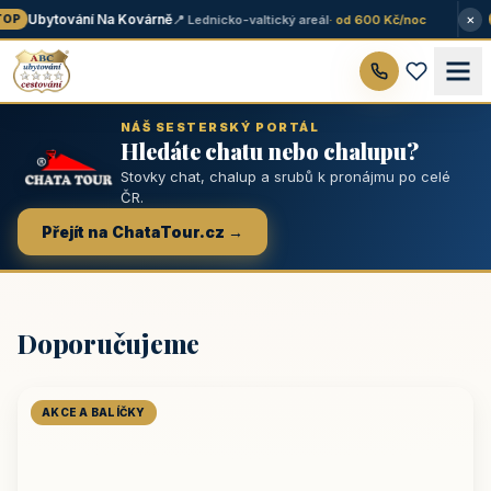
×
Ubytování Na Kovárně
📍 Lednicko-valtický areál
· od 600 Kč/noc
OP
NÁŠ SESTERSKÝ PORTÁL
Hledáte chatu nebo chalupu?
Stovky chat, chalup a srubů k pronájmu po celé
ČR.
Přejít na ChataTour.cz →
Doporučujeme
AKCE A BALÍČKY