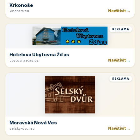
Krkonoše
Navštívit →
kinchata.eu
REKLAMA
Hotelová Ubytovna Žďas
Navštívit →
ubytovnazdas.cz
REKLAMA
Moravská Nová Ves
Navštívit →
selsky-dvur.eu