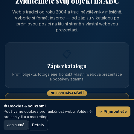
Zviditelněte svůj objekt na ABC
Web s tradicí od roku 2004 a tisíci návštěvníky měsíčně.
Vyberte si formát inzerce — od zápisu v katalogu po
prémiovou pozici na titulní straně s vlastní webovou
prezentací.
📋
Zápis v katalogu
Profil objektu, fotogalerie, kontakt, vlastní webová prezentace
a poptávky zdarma.
NEJPRODÁVANĚJŠÍ
⭐
🍪 Cookies & soukromí
Používáme cookies pro funkčnost webu. Volitelně i
✓ Přijmout vše
💬
Prémiový partner
pro analytiku a marketing.
Jen nutné
TOP pozice na titulce, přednost ve výpisech, zlatý odznak a
Detaily
🖥️ Desktop verze
Design
banner.