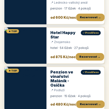
📍 Lednicko-valtický areál
penzion · 17 lůžek · 4 pokojů
od 600 Kč/noc
Rezervovat →
★ TOP
Hotel Happy
✓ Prověřeno
Star
📍 Znojemsko
hotel · 54 lůžek · 27 pokojů
od 875 Kč/noc
Rezervovat →
★ TOP
Penzion ve
✓ Prověřeno
vinařství
Maláník -
Osička
📍 Podluží
penzion · 15 lůžek · 4 pokojů
od 480 Kč/noc
Rezervovat →