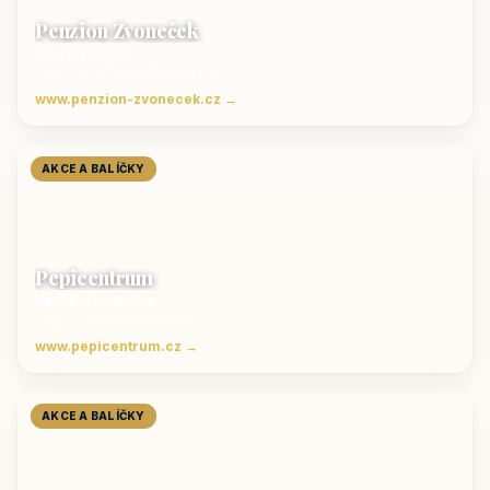
Penzion Zvoneček
Jetřichovice
ubytování České Švýcarsko
www.penzion-zvonecek.cz →
AKCE A BALÍČKY
Pepicentrum
Velké Karlovice
Ubytování v Beskydech
www.pepicentrum.cz →
AKCE A BALÍČKY