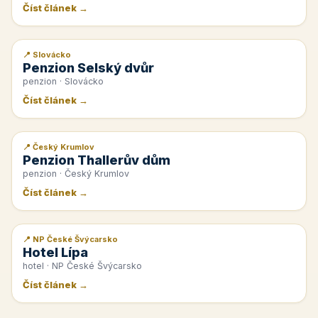
Číst článek →
📍 Slovácko
📰 PR článek
Penzion Selský dvůr
penzion · Slovácko
Číst článek →
📍 Český Krumlov
📰 PR článek
Penzion Thallerův dům
penzion · Český Krumlov
Číst článek →
📍 NP České Švýcarsko
📰 PR článek
Hotel Lípa
hotel · NP České Švýcarsko
Číst článek →