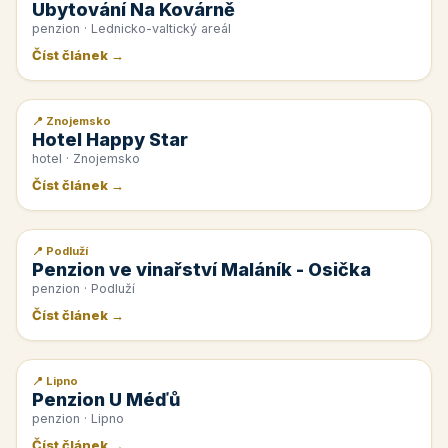
Ubytování Na Kovárně
penzion · Lednicko-valtický areál
Číst článek →
📍 Znojemsko
📰 PR článek
Hotel Happy Star
hotel · Znojemsko
Číst článek →
📍 Podluží
📰 PR článek
Penzion ve vinařství Maláník - Osička
penzion · Podluží
Číst článek →
📍 Lipno
📰 PR článek
Penzion U Méďů
penzion · Lipno
Číst článek →