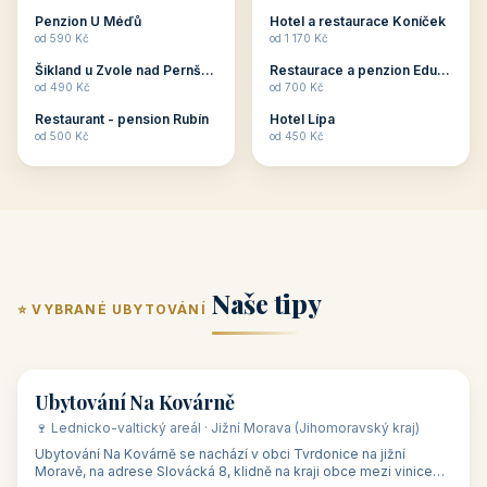
ubytování skupin v
zkušenosti pořádat i
Penzion U Méďů
Hotel a restaurace Koníček
penzionech, hotelích a
menší firemní akce a
od 590 Kč
od 1 170 Kč
apartmánech v ČR.
firemní školení, ale také
Šikland u Zvole nad Pernštejnem
Restaurace a penzion Eduard
Budete překva...
ob...
od 490 Kč
od 700 Kč
Restaurant - pension Rubín
Hotel Lípa
od 500 Kč
od 450 Kč
Naše tipy
⭐ VYBRANÉ UBYTOVÁNÍ
👥 17
🏡 penzion
Ubytování Na Kovárně
🍷 Lednicko-valtický areál · Jižní Morava (Jihomoravský kraj)
Ubytování Na Kovárně se nachází v obci Tvrdonice na jižní
Moravě, na adrese Slovácká 8, klidně na kraji obce mezi vinicemi,