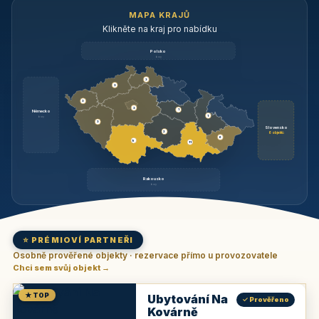
MAPA KRAJŮ
Klikněte na kraj pro nabídku
Polsko
brzy
3
3
3
3
1
Německo
1
brzy
3
Slovensko
2
6 objektů
6
9
11
Rakousko
brzy
⭐ PRÉMIOVÍ PARTNEŘI
Osobně prověřené objekty · rezervace přímo u provozovatele
Chci sem svůj objekt →
★ TOP
Ubytování Na
✓ Prověřeno
Kovárně