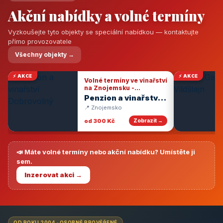
Akční nabídky a volné termíny
Vyzkoušejte tyto objekty se speciální nabídkou — kontaktujte
přímo provozovatele
Všechny objekty →
⚡ AKCE
⚡ AKCE
Volné termíny ve vinařství
na Znojemsku -
degustace vín
Penzion a vinařství
Dobrovolný
📍 Znojemsko
od 300 Kč
Zobrazit →
📣 Máte volné termíny nebo akční nabídku? Umístěte ji
sem.
Inzerovat akci →
OD ROKU 2004 · OSOBNĚ PROVĚŘENÉ