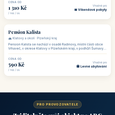
CENA OD
Vhodné pro
1 310 Kč
📅 Víkendové pobyty
/ noc / os.
👥 40
🏡 penzion
Pension Kalista
🏔️ Klatovy a okolí · Plzeňský kraj
Pension Kalista se nachází v osadě Radinovy, místní části obce
Vrhaveč, v okrese Klatovy v Plzeňském kraji, v podhůří Šumavy
— do města Klat
CENA OD
Vhodné pro
590 Kč
🏨 Levné ubytování
/ noc / os.
PRO PROVOZOVATELE