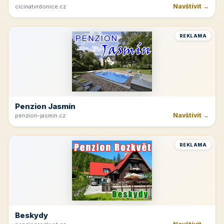
Navštívit →
cicinatvrdonice.cz
REKLAMA
Penzion Jasmín
Navštívit →
penzion-jasmin.cz
REKLAMA
Beskydy