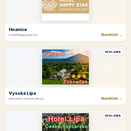
Hnanice
Navštívit →
hotelhappystar.cz
REKLAMA
Vysoká Lípa
Navštívit →
penzion-zvonecek.cz
REKLAMA