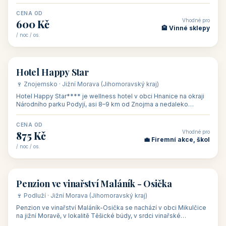
asi 8 km od dáln
CENA OD
Vhodné pro
600 Kč
🏨 Vinné sklepy
/ noc / os.
👥 54
🏨 hotel
Hotel Happy Star
🍷 Znojemsko · Jižní Morava (Jihomoravský kraj)
Hotel Happy Star**** je wellness hotel v obci Hnanice na okraji
Národního parku Podyjí, asi 8–9 km od Znojma a nedaleko
rakouských hranic, v
CENA OD
Vhodné pro
875 Kč
💼 Firemní akce, škol
/ noc / os.
👥 15
🏡 penzion
Penzion ve vinařství Maláník - Osička
🍷 Podluží · Jižní Morava (Jihomoravský kraj)
Penzion ve vinařství Maláník-Osička se nachází v obci Mikulčice
na jižní Moravě, v lokalitě Těšické búdy, v srdci vinařské
podoblasti Slovác