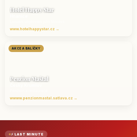
Hotel Happy Star
Hnanice
Luxusní ubytování jižní Morava
www.hotelhappystar.cz →
AKCE A BALÍČKY
Penzion Maštal
Český Krumlov
Penzion a restaurace
wwww.penzionmastal.satlava.cz →
⚡ LAST MINUTE