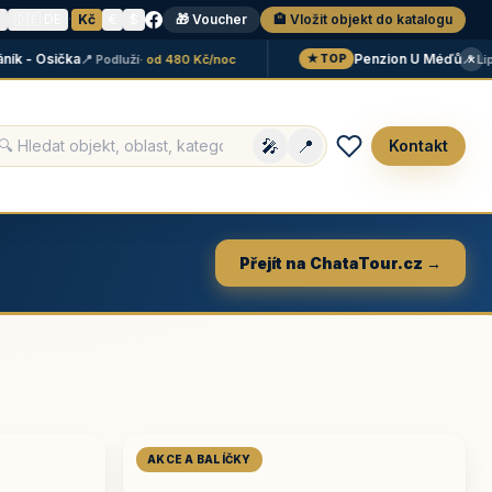
N
🇩🇪 DE
·
Kč
€
$
🎁 Voucher
🏨 Vložit objekt do katalogu
×
- Osička
Penzion U Méďů
📍 Podluží
· od 480 Kč/noc
📍 Lipno
·
★ TOP
🎤
📍
Kontakt
Přejít na ChataTour.cz →
AKCE A BALÍČKY