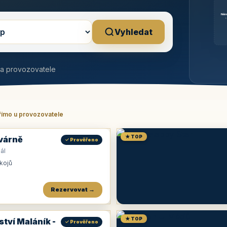
Něm
b
Vyhledat
na provozovatele
římo u provozovatele
★ TOP
várně
✓ Prověřeno
ál
okojů
Rezervovat →
★ TOP
ství Maláník -
✓ Prověřeno