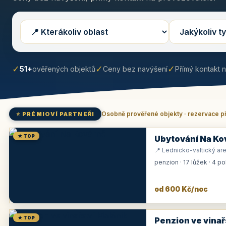
✓
✓
✓
51+
ověřených objektů
Ceny bez navýšení
Přímý kontakt 
Osobně prověřené objekty · rezervace p
⭐ PRÉMIOVÍ PARTNEŘI
★ TOP
Ubytování Na Ko
📍 Lednicko-valtický are
penzion · 17 lůžek · 4 p
od 600 Kč/noc
★ TOP
Penzion ve vinař