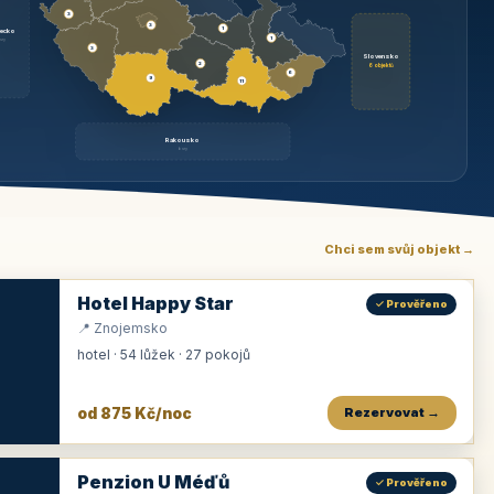
3
3
1
ecko
1
rzy
3
Slovensko
2
6 objektů
6
9
11
Rakousko
brzy
Chci sem svůj objekt →
Hotel Happy Star
✓ Prověřeno
📍 Znojemsko
hotel · 54 lůžek · 27 pokojů
od 875 Kč/noc
Rezervovat →
Penzion U Méďů
✓ Prověřeno