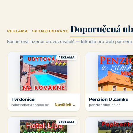
Doporučená ub
REKLAMA · SPONZOROVÁNO
Bannerová inzerce provozovatelů — klikněte pro web partnera
REKLAMA
Tvrdonice
Penzion U Zámku
Navštívit →
nakovarnetvrdonice.cz
penzionmilotice.cz
REKLAMA