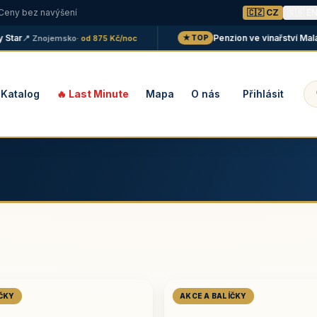
 Ceny bez navýšení
🇨🇿 CZ
🇬🇧 E
r
Penzion ve vinařství Maláník 
📍 Znojemsko
· od 875 Kč/noc
★ TOP
Katalog
🔥 Last Minute
Mapa
O nás
Přihlásit
ÍČKY
AKCE A BALÍČKY