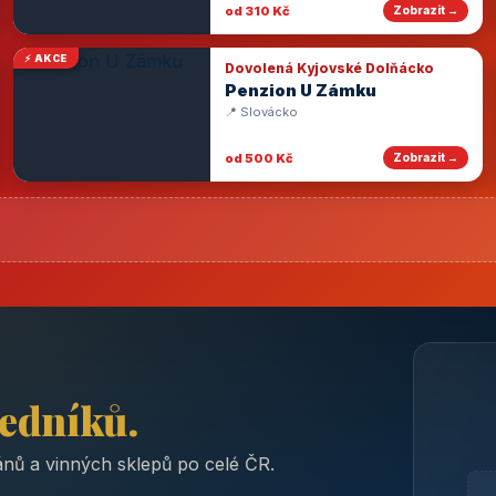
od 310 Kč
Zobrazit →
⚡ AKCE
Dovolená Kyjovské Dolňácko
Penzion U Zámku
📍 Slovácko
od 500 Kč
Zobrazit →
ředníků.
nů a vinných sklepů po celé ČR.