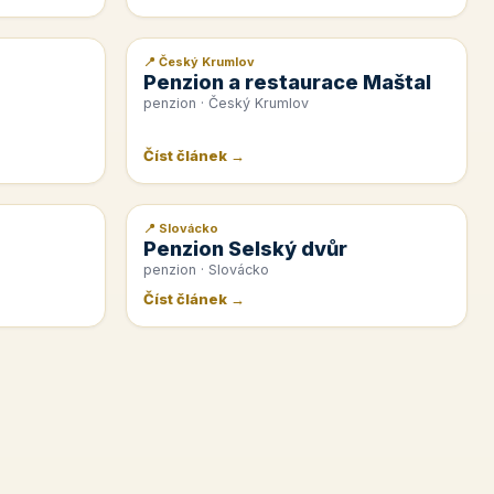
📍 Český Krumlov
📰 PR článek
Penzion a restaurace Maštal
penzion · Český Krumlov
Číst článek →
📍 Slovácko
📰 PR článek
Penzion Selský dvůr
penzion · Slovácko
Číst článek →