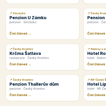
📍 Slovácko
📍 Český Kru
📰 PR článek
📰 PR článek
Penzion U Zámku
Pension
penzion · Slovácko
penzion · Če
Číst článek →
Číst článek
📍 Český Krumlov
📍 Klatovy a o
📰 PR článek
📰 PR článek
Krčma Šatlava
Hotel Ro
restaurace · Český Krumlov
hotel · Klatov
Číst článek →
Číst článek
📍 Český Krumlov
📍 NP České 
📰 PR článek
📰 PR článek
Penzion Thallerův dům
Hotel Lí
penzion · Český Krumlov
hotel · NP Č
Číst článek →
Číst článek