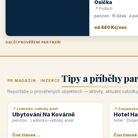
Osička
📍 Podluží
penzion · 15 lůžek · 4 p
od 480 Kč/noc
DALŠÍ PROVĚŘENÍ PARTNEŘI
Penzion U Zámku
Pension Faber
Penzion a vinařství Dobrovolný
Hotel Lípa
★
od 500 Kč
★
od 845 Kč
★
od 300 Kč
★
od 450 Kč
Tipy a příběhy pa
PR MAGAZÍN · INZERCE
Reportáže o prověřených objektech — aktivity, aktuální nabídky
📍 Lednicko-valtický areál
📍 Znojemsko
📰 PR článek
📰 PR článek
Ubytování Na Kovárně
Hotel Ha
penzion · Lednicko-valtický areál
hotel · Znoj
Číst článek →
Číst článek