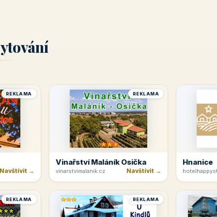
ytování
REKLAMA
REKLAMA
Vinařství Maláník Osička
Hnanice
Navštívit →
Navštívit →
vinarstvimalanik.cz
hotelhappyst
REKLAMA
REKLAMA