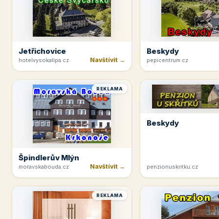
Jetřichovice
Beskydy
Navštívit →
hotelvysokalipa.cz
pepicentrum.cz
REKLAMA
Beskydy
Špindlerův Mlýn
Navštívit →
moravskabouda.cz
penzionuskritku.cz
REKLAMA