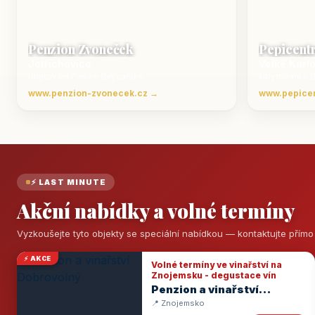
Penzion Zvoneček
Pepicent
Jetřichovice
Velké Karl
ubytování České Švýcarsko
Ubytování v 
www.penzion-zvonecek.cz →
www.pepice
⚡ LAST MINUTE
Akční nabídky a volné termíny
Vyzkoušejte tyto objekty se speciální nabídkou — kontaktujte přím
⚡ AKCE
Volné termíny ve vinařství na
Znojemsku - degustace vín
Penzion a vinařství
Dobrovolný
📍 Znojemsko