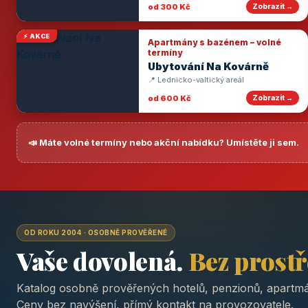
od 300 Kč
Zobrazit →
⚡ AKCE
Apartmány s bazénem – volné
termíny
Ubytování Na Kovárně
📍 Lednicko-valtický areál
od 600 Kč
Zobrazit →
📣 Máte volné termíny nebo akční nabídku? Umístěte ji sem.
OD ROKU 2004 · OSOBNĚ PROVĚŘENÉ
Vaše dovolená.
Bez prost
Katalog osobně prověřených hotelů, penzionů, apartmá
Ceny bez navýšení, přímý kontakt na provozovatele.