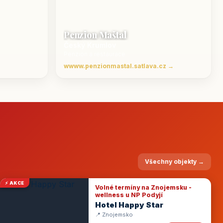
Penzion Maštal
Český Krumlov
Penzion a restaurace
wwww.penzionmastal.satlava.cz →
Všechny objekty →
⚡ AKCE
Volné termíny na Znojemsku -
wellness u NP Podyjí
Hotel Happy Star
📍 Znojemsko