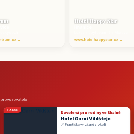
rum
Hotel Happy Star
ovice
Hnanice
Beskydech
Luxusní ubytování jižní Morava
ntrum.cz →
www.hotelhappystar.cz →
o provozovatele
⚡ AKCE
Dovolená pro rodiny ve Skalné
Hotel Garni Vildštejn
📍 Františkovy Lázně a okolí