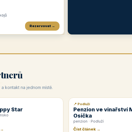
okojů
Rezervovat →
Penzion a restaurace Maštal
Krčma Šatlava
Hotel Rozvoj
★
od 360 Kč
★
🍽️
★
od 400 Kč
rtnerů
 a kontakt na jednom místě.
📍 Podluží
📰 PR článek
ppy Star
Penzion ve vinařství 
Osička
emsko
penzion · Podluží
 →
Číst článek →