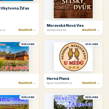
 Ubytovna Žďas
Moravská Nová Ves
Navštívit →
Navštívit →
s.cz
selsky-dvur.eu
REKLAMA
REKLAMA
Horná Planá
Navštívit →
Navštívit →
lipno-hochficht.cz
REKLAMA
REKLAMA