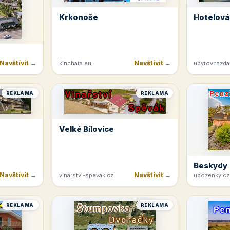
Krkonoše
Hotelová
Navštívit →
Navštívit →
kinchata.eu
ubytovnazda
REKLAMA
REKLAMA
Velké Bílovice
Beskydy
Navštívit →
Navštívit →
vinarstvi-spevak.cz
ubozenky.cz
REKLAMA
REKLAMA