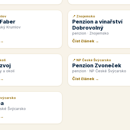
mlov
📍 Znojemsko
📰 PR článek
 Faber
Penzion a vinařství
Dobrovolný
ský Krumlov
penzion · Znojemsko
 →
Číst článek →
kolí
📍 NP České Švýcarsko
📰 PR článek
zvoj
Penzion Zvoneček
y a okolí
penzion · NP České Švýcarsko
 →
Číst článek →
Švýcarsko
pa
eské Švýcarsko
 →