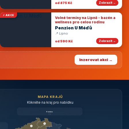
od 875 Kč
Zobrazit →
⚡ AKCE
Volné termíny na Lipně - bazén a
wellness pro celou rodinu
Penzion U Méďů
📍 Lipno
od 590 Kč
Zobrazit →
Inzerovat akci →
MAPA KRAJŮ
Klikněte na kraj pro nabídku
Polsko
brzy
3
3