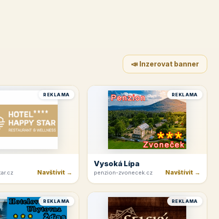
📣 Inzerovat banner
REKLAMA
REKLAMA
Vysoká Lípa
Navštívit →
Navštívit →
ar.cz
penzion-zvonecek.cz
REKLAMA
REKLAMA