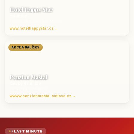
Hotel Happy Star
Hnanice
Luxusní ubytování jižní Morava
www.hotelhappystar.cz →
AKCE A BALÍČKY
Penzion Maštal
Český Krumlov
Penzion a restaurace
wwww.penzionmastal.satlava.cz →
⚡ LAST MINUTE