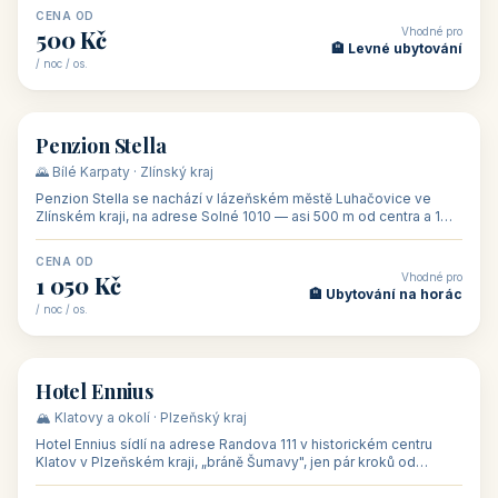
CENA OD
Vhodné pro
500 Kč
🏨 Levné ubytování
/ noc / os.
👥 44
🏡 penzion
Penzion Stella
🌄 Bílé Karpaty · Zlínský kraj
Penzion Stella se nachází v lázeňském městě Luhačovice ve
Zlínském kraji, na adrese Solné 1010 — asi 500 m od centra a 1
km od lázeňské kolo
CENA OD
Vhodné pro
1 050 Kč
🏨 Ubytování na horác
/ noc / os.
👥 50
🏨 hotel
Hotel Ennius
🏔️ Klatovy a okolí · Plzeňský kraj
Hotel Ennius sídlí na adrese Randova 111 v historickém centru
Klatov v Plzeňském kraji, „bráně Šumavy", jen pár kroků od
hlavního náměs