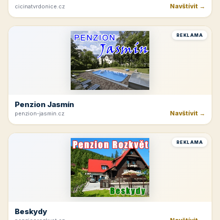
Navštívit →
cicinatvrdonice.cz
REKLAMA
Penzion Jasmín
Navštívit →
penzion-jasmin.cz
REKLAMA
Beskydy