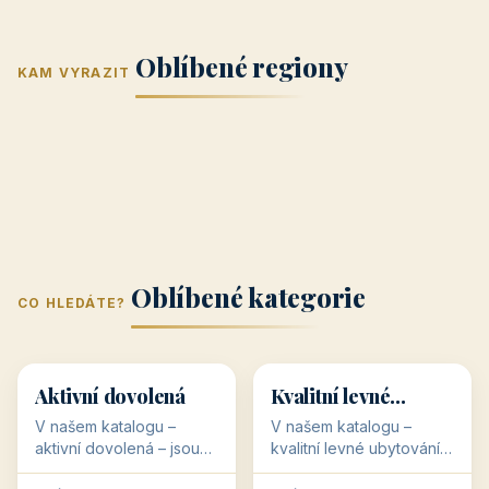
Jižní Morava
Jižní Čechy
(Jihomoravský
(Jihočeský
Střední Čechy
Oblíbené regiony
kraj)
Karlovarský
kraj)
KAM VYRAZIT
Zlínský kraj
Žilinský
(Středočeský
11 objektů
kraj
9 objektů
Liberecký kraj
6 objektů
Plzeňský kraj
4 objekty
kraj)
3 objekty
3 objekty
3 objekty
3 objekty
Oblíbené kategorie
CO HLEDÁTE?
🥾
💰
🥾
💰
36 objektů
34 objektů
Aktivní dovolená
Kvalitní levné
ubytování
V našem katalogu –
V našem katalogu –
aktivní dovolená – jsou
kvalitní levné ubytování –
pro Vás připraveny
jsou pro Vás připraveny