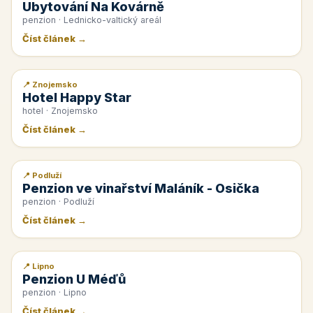
Ubytování Na Kovárně
penzion · Lednicko-valtický areál
Číst článek →
📍 Znojemsko
📰 PR článek
Hotel Happy Star
hotel · Znojemsko
Číst článek →
📍 Podluží
📰 PR článek
Penzion ve vinařství Maláník - Osička
penzion · Podluží
Číst článek →
📍 Lipno
📰 PR článek
Penzion U Méďů
penzion · Lipno
Číst článek →