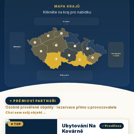
MAPA KRAJŮ
Klikněte na kraj pro nabídku
Polsko
brzy
3
3
3
3
1
Německo
1
brzy
3
Slovensko
2
6 objektů
6
9
11
Rakousko
brzy
⭐ PRÉMIOVÍ PARTNEŘI
Osobně prověřené objekty · rezervace přímo u provozovatele
Chci sem svůj objekt →
★ TOP
Ubytování Na
✓ Prověřeno
Kovárně