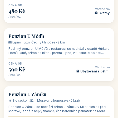
CENA OD
Vhodné pro
480 Kč
🏨 Svatby
/ noc / os.
👥 26
🏡 penzion
Penzion U Méďů
🏰 Lipno · Jižní Čechy (Jihočeský kraj)
Rodinný penzion U Méďů s restaurací se nachází v osadě Hůrka u
Horní Plané, přímo na břehu jezera Lipno, v turistické oblasti
Šumava. Pokoje
CENA OD
Vhodné pro
590 Kč
🏨 Ubytování s dětmi
/ noc / os.
👥 28
🏡 penzion
Penzion U Zámku
🍷 Slovácko · Jižní Morava (Jihomoravský kraj)
Penzion U Zámku se nachází přímo u zámku v Miloticích na jižní
Moravě, jedné z nejvýznamnějších barokních památek na Moravě,
v budově bývalé