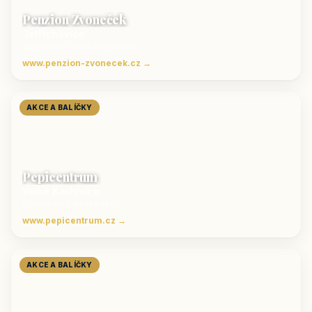
Penzion Zvoneček
Jetřichovice
ubytování České Švýcarsko
www.penzion-zvonecek.cz →
AKCE A BALÍČKY
Pepicentrum
Velké Karlovice
Ubytování v Beskydech
www.pepicentrum.cz →
AKCE A BALÍČKY