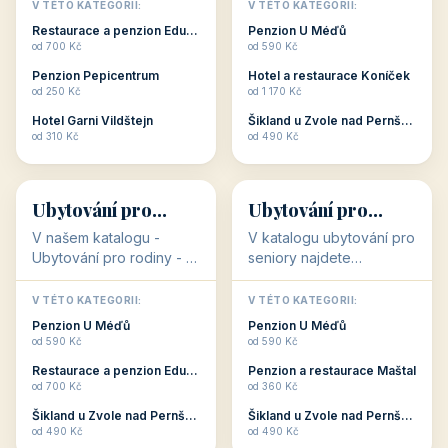
objekty, které s aktivní
objekty, které nabízí
V TÉTO KATEGORII:
V TÉTO KATEGORII:
dovolenou přímo
cenově dostupné
Restaurace a penzion Eduard
Penzion U Méďů
souvisejí. Aktivní
ubytování v ČR. Budete
od 700 Kč
od 590 Kč
dovolená nebo aktivní
překvapeni, že i v nižší
Penzion Pepicentrum
Hotel a restaurace Koníček
odpočinek jso...
c...
od 250 Kč
od 1 170 Kč
Hotel Garni Vildštejn
Šikland u Zvole nad Pernštejnem
👨‍👩‍👧‍👦
🧓
od 310 Kč
od 490 Kč
👨‍👩‍👧‍👦
🧓
34 objektů
33 objektů
Ubytování pro
Ubytování pro
rodiny
seniory
V našem katalogu -
V katalogu ubytování pro
Ubytování pro rodiny -
seniory najdete
jsou pro Vás připraveny
penziony a hotely, které
objekty, které svojí
jsou přizpůsobeny pro
V TÉTO KATEGORII:
V TÉTO KATEGORII:
polohou či vybaveností,
ubytování klientů vyššího
Penzion U Méďů
Penzion U Méďů
nabízí klidné ubytování
věku. Některé z nich
od 590 Kč
od 590 Kč
pro rodiny. Penziony,...
nabízí speciální balíč...
Restaurace a penzion Eduard
Penzion a restaurace Maštal
od 700 Kč
od 360 Kč
Šikland u Zvole nad Pernštejnem
Šikland u Zvole nad Pernštejnem
💕
🚴
od 490 Kč
od 490 Kč