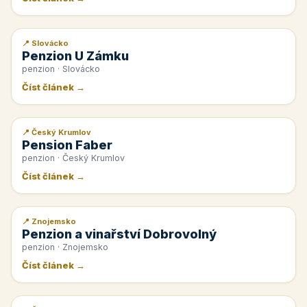
📍 Slovácko
📰 PR článek
Penzion U Zámku
penzion · Slovácko
Číst článek →
📍 Český Krumlov
📰 PR článek
Pension Faber
penzion · Český Krumlov
Číst článek →
📍 Znojemsko
📰 PR článek
Penzion a vinařství Dobrovolný
penzion · Znojemsko
Číst článek →