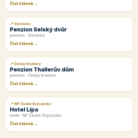
Číst článek →
📍 Slovácko
📰 PR článek
Penzion Selský dvůr
penzion · Slovácko
Číst článek →
📍 Český Krumlov
📰 PR článek
Penzion Thallerův dům
penzion · Český Krumlov
Číst článek →
📍 NP České Švýcarsko
📰 PR článek
Hotel Lípa
hotel · NP České Švýcarsko
Číst článek →