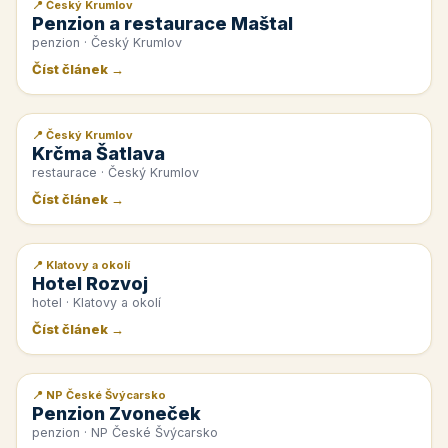
📍 Český Krumlov
📰 PR článek
Penzion a restaurace Maštal
penzion · Český Krumlov
Číst článek →
📍 Český Krumlov
📰 PR článek
Krčma Šatlava
restaurace · Český Krumlov
Číst článek →
📍 Klatovy a okolí
📰 PR článek
Hotel Rozvoj
hotel · Klatovy a okolí
Číst článek →
📍 NP České Švýcarsko
📰 PR článek
Penzion Zvoneček
penzion · NP České Švýcarsko