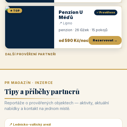
★ TOP
Penzion U
✓ Prověřeno
Méďů
📍 Lipno
penzion · 26 lůžek · 15 pokojů
od 590 Kč/noc
Rezervovat →
DALŠÍ PROVĚŘENÍ PARTNEŘI
Penzion U Zámku
Pension Faber
Penzion a vinařství Dobrovolný
Penzion a restaurace Maštal
Krčma Šatlava
Hotel Rozvoj
Penzion Zvoneček
Penzion Selský dvůr
Penzion Thallerův dům
Hotel Lípa
★
od 500 Kč
★
od 845 Kč
★
od 300 Kč
★
od 360 Kč
★
🍽️
★
od 400 Kč
★
od 550 Kč
★
od 530 Kč
★
od 1 190 Kč
★
od 450 Kč
PR MAGAZÍN · INZERCE
Tipy a příběhy partnerů
Reportáže o prověřených objektech — aktivity, aktuální
nabídky a kontakt na jednom místě.
📍 Lednicko-valtický areál
📰 PR článek