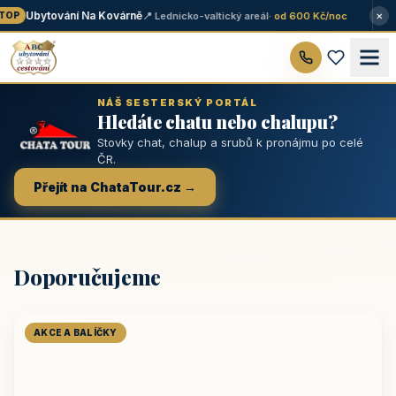
×
Ubytování Na Kovárně
📍 Lednicko-valtický areál
· od 600 Kč/noc
OP
NÁŠ SESTERSKÝ PORTÁL
Hledáte chatu nebo chalupu?
Stovky chat, chalup a srubů k pronájmu po celé
ČR.
Přejít na ChataTour.cz →
Doporučujeme
AKCE A BALÍČKY