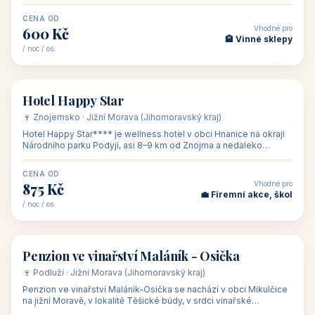
asi 8 km od dáln
CENA OD
Vhodné pro
600 Kč
🏨 Vinné sklepy
/ noc / os.
👥 54
🏨 hotel
Hotel Happy Star
🍷 Znojemsko · Jižní Morava (Jihomoravský kraj)
Hotel Happy Star**** je wellness hotel v obci Hnanice na okraji
Národního parku Podyjí, asi 8–9 km od Znojma a nedaleko
rakouských hranic, v
CENA OD
Vhodné pro
875 Kč
💼 Firemní akce, škol
/ noc / os.
👥 15
🏡 penzion
Penzion ve vinařství Maláník - Osička
🍷 Podluží · Jižní Morava (Jihomoravský kraj)
Penzion ve vinařství Maláník-Osička se nachází v obci Mikulčice
na jižní Moravě, v lokalitě Těšické búdy, v srdci vinařské
podoblasti Slovác