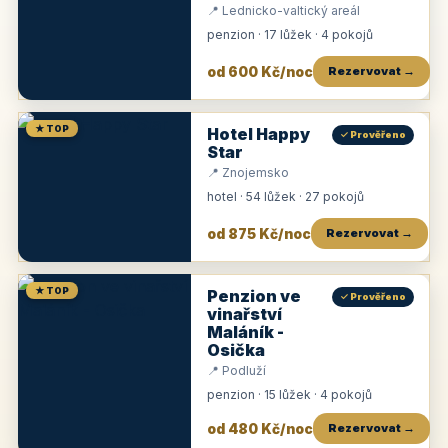
📍 Lednicko-valtický areál
penzion · 17 lůžek · 4 pokojů
od 600 Kč/noc
Rezervovat →
★ TOP
Hotel Happy
✓ Prověřeno
Star
📍 Znojemsko
hotel · 54 lůžek · 27 pokojů
od 875 Kč/noc
Rezervovat →
★ TOP
Penzion ve
✓ Prověřeno
vinařství
Maláník -
Osička
📍 Podluží
penzion · 15 lůžek · 4 pokojů
od 480 Kč/noc
Rezervovat →