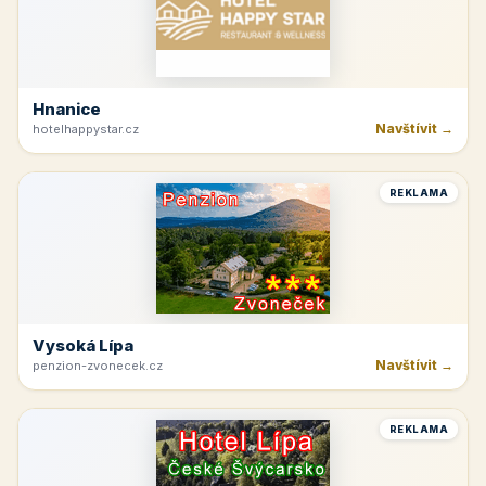
Hnanice
Navštívit →
hotelhappystar.cz
REKLAMA
Vysoká Lípa
Navštívit →
penzion-zvonecek.cz
REKLAMA