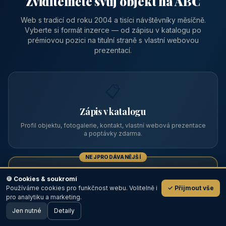
Zviditelněte svůj objekt na ABC
Web s tradicí od roku 2004 a tisíci návštěvníky měsíčně.
Vyberte si formát inzerce — od zápisu v katalogu po
prémiovou pozici na titulní straně s vlastní webovou
prezentací.
📋
Zápis v katalogu
Profil objektu, fotogalerie, kontakt, vlastní webová prezentace
a poptávky zdarma.
NEJPRODÁVANĚJŠÍ
⭐
🍪 Cookies & soukromí
Používáme cookies pro funkčnost webu. Volitelně i
✓ Přijmout vše
💬
Prémiový partner
pro analytiku a marketing.
Jen nutné
TOP pozice na titulce, přednost ve výpisech, zlatý odznak a
Detaily
🖥️ Desktop verze
Design
banner.