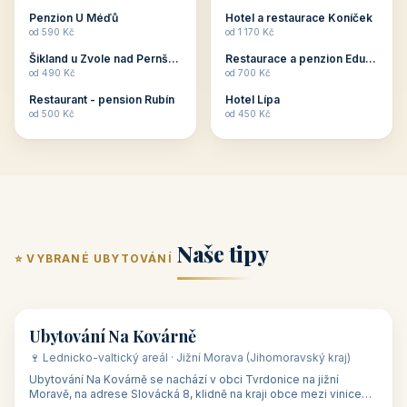
ubytování skupin v
zkušenosti pořádat i
Penzion U Méďů
Hotel a restaurace Koníček
penzionech, hotelích a
menší firemní akce a
od 590 Kč
od 1 170 Kč
apartmánech v ČR.
firemní školení, ale také
Šikland u Zvole nad Pernštejnem
Restaurace a penzion Eduard
Budete překva...
ob...
od 490 Kč
od 700 Kč
Restaurant - pension Rubín
Hotel Lípa
od 500 Kč
od 450 Kč
Naše tipy
⭐ VYBRANÉ UBYTOVÁNÍ
👥 17
🏡 penzion
Ubytování Na Kovárně
🍷 Lednicko-valtický areál · Jižní Morava (Jihomoravský kraj)
Ubytování Na Kovárně se nachází v obci Tvrdonice na jižní
Moravě, na adrese Slovácká 8, klidně na kraji obce mezi vinicemi,