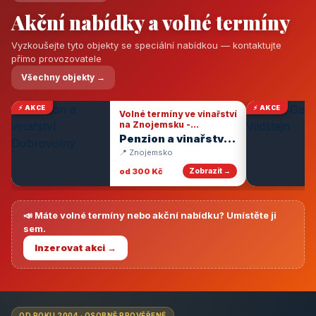
Akční nabídky a volné termíny
Vyzkoušejte tyto objekty se speciální nabídkou — kontaktujte
přímo provozovatele
Všechny objekty →
⚡ AKCE
⚡ AKCE
Volné termíny ve vinařství
na Znojemsku -
degustace vín
Penzion a vinařství
Dobrovolný
📍 Znojemsko
od 300 Kč
Zobrazit →
📣 Máte volné termíny nebo akční nabídku? Umístěte ji
sem.
Inzerovat akci →
OD ROKU 2004 · OSOBNĚ PROVĚŘENÉ