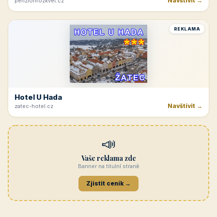
Navštívit →
penzionrozkvet.cz
REKLAMA
Hotel U Hada
Navštívit →
zatec-hotel.cz
📣
Vaše reklama zde
Banner na titulní straně
Zjistit ceník →