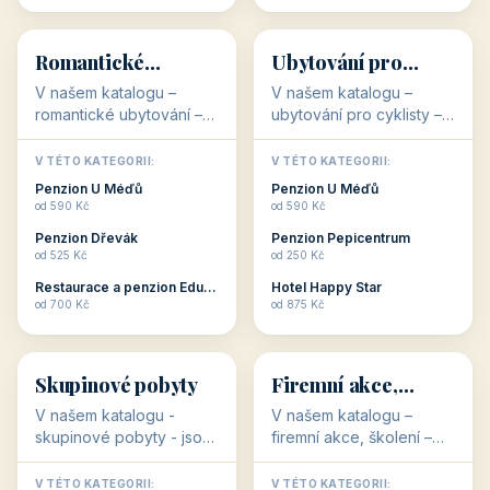
💕
🚴
32 objektů
32 objektů
Romantické
Ubytování pro
ubytování
cyklisty
V našem katalogu –
V našem katalogu –
romantické ubytování –
ubytování pro cyklisty –
jsou pro Vás připraveny
jsou pro Vás připraveny
objekty, které svojí
objekty, které jsou na
V TÉTO KATEGORII:
V TÉTO KATEGORII:
stavbou, polohou anebo
milovníky cykloturistiky
Penzion U Méďů
Penzion U Méďů
zaměřením nabízí
připraveny. Většinou mají
od 590 Kč
od 590 Kč
romantické pobyty.
přímo kolárny a...
Penzion Dřevák
Penzion Pepicentrum
Romantické ...
od 525 Kč
od 250 Kč
Restaurace a penzion Eduard
Hotel Happy Star
👥
💼
od 700 Kč
od 875 Kč
👥
💼
32 objektů
31 objektů
Skupinové pobyty
Firemní akce,
školení
V našem katalogu -
V našem katalogu –
skupinové pobyty - jsou
firemní akce, školení –
pro Vás připraveny
jsou pro Vás připraveny
objekty, které nabízí
objekty, které mají
V TÉTO KATEGORII:
V TÉTO KATEGORII: