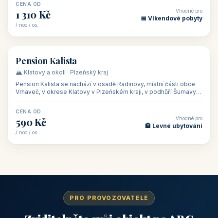
CENA OD
Vhodné pro
1 310 Kč
📅 Víkendové pobyty
/ noc / os.
👥 40
🏡 penzion
Pension Kalista
🏔️ Klatovy a okolí · Plzeňský kraj
Pension Kalista se nachází v osadě Radinovy, místní části obce
Vrhaveč, v okrese Klatovy v Plzeňském kraji, v podhůří Šumavy
— do města Klat
CENA OD
Vhodné pro
590 Kč
🏨 Levné ubytování
/ noc / os.
PRO PROVOZOVATELE