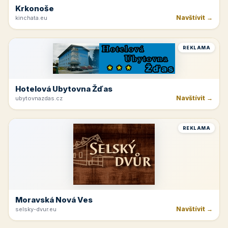
Krkonoše
Navštívit →
kinchata.eu
REKLAMA
Hotelová Ubytovna Žďas
Navštívit →
ubytovnazdas.cz
REKLAMA
Moravská Nová Ves
Navštívit →
selsky-dvur.eu