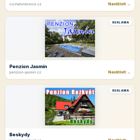
Navštívit →
cicinatvrdonice.cz
REKLAMA
Penzion Jasmín
Navštívit →
penzion-jasmin.cz
REKLAMA
Beskydy