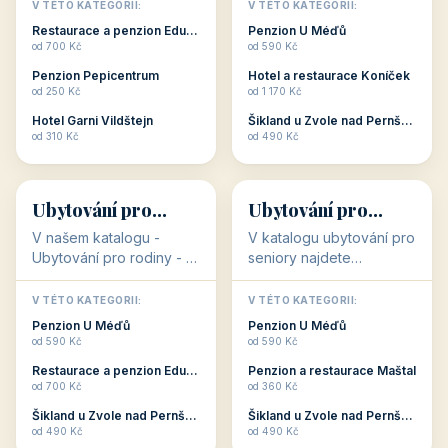
objekty, které s aktivní
objekty, které nabízí
V TÉTO KATEGORII:
V TÉTO KATEGORII:
dovolenou přímo
cenově dostupné
Restaurace a penzion Eduard
Penzion U Méďů
souvisejí. Aktivní
ubytování v ČR. Budete
od 700 Kč
od 590 Kč
dovolená nebo aktivní
překvapeni, že i v nižší
Penzion Pepicentrum
Hotel a restaurace Koníček
odpočinek jso...
c...
od 250 Kč
od 1 170 Kč
Hotel Garni Vildštejn
Šikland u Zvole nad Pernštejnem
👨‍👩‍👧‍👦
🧓
od 310 Kč
od 490 Kč
👨‍👩‍👧‍👦
🧓
34 objektů
33 objektů
Ubytování pro
Ubytování pro
rodiny
seniory
V našem katalogu -
V katalogu ubytování pro
Ubytování pro rodiny -
seniory najdete
jsou pro Vás připraveny
penziony a hotely, které
objekty, které svojí
jsou přizpůsobeny pro
V TÉTO KATEGORII:
V TÉTO KATEGORII:
polohou či vybaveností,
ubytování klientů vyššího
Penzion U Méďů
Penzion U Méďů
nabízí klidné ubytování
věku. Některé z nich
od 590 Kč
od 590 Kč
pro rodiny. Penziony,...
nabízí speciální balíč...
Restaurace a penzion Eduard
Penzion a restaurace Maštal
od 700 Kč
od 360 Kč
Šikland u Zvole nad Pernštejnem
Šikland u Zvole nad Pernštejnem
💕
🚴
od 490 Kč
od 490 Kč