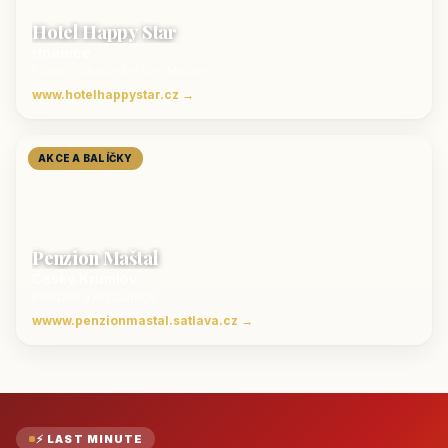
Hotel Happy Star
Hnanice
Luxusní ubytování jižní Morava
www.hotelhappystar.cz →
AKCE A BALÍČKY
Penzion Maštal
Český Krumlov
Penzion a restaurace
wwww.penzionmastal.satlava.cz →
⚡ LAST MINUTE