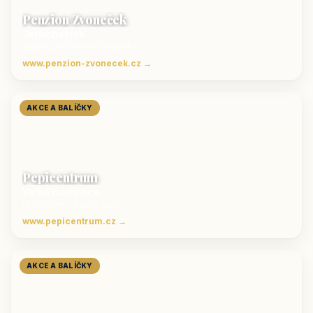
Penzion Zvoneček
Jetřichovice
ubytování České Švýcarsko
www.penzion-zvonecek.cz →
AKCE A BALÍČKY
Pepicentrum
Velké Karlovice
Ubytování v Beskydech
www.pepicentrum.cz →
AKCE A BALÍČKY