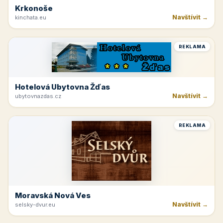
Krkonoše
Navštívit →
kinchata.eu
REKLAMA
Hotelová Ubytovna Žďas
Navštívit →
ubytovnazdas.cz
REKLAMA
Moravská Nová Ves
Navštívit →
selsky-dvur.eu