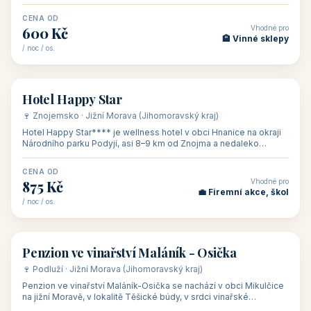
asi 8 km od dáln
CENA OD
Vhodné pro
600 Kč
🏨 Vinné sklepy
/ noc / os.
👥 54
🏨 hotel
Hotel Happy Star
🍷 Znojemsko · Jižní Morava (Jihomoravský kraj)
Hotel Happy Star**** je wellness hotel v obci Hnanice na okraji
Národního parku Podyjí, asi 8–9 km od Znojma a nedaleko
rakouských hranic, v
CENA OD
Vhodné pro
875 Kč
💼 Firemní akce, škol
/ noc / os.
👥 15
🏡 penzion
Penzion ve vinařství Maláník - Osička
🍷 Podluží · Jižní Morava (Jihomoravský kraj)
Penzion ve vinařství Maláník-Osička se nachází v obci Mikulčice
na jižní Moravě, v lokalitě Těšické búdy, v srdci vinařské
podoblasti Slovác