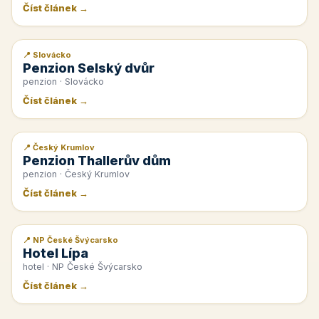
Číst článek →
📍 Slovácko
📰 PR článek
Penzion Selský dvůr
penzion · Slovácko
Číst článek →
📍 Český Krumlov
📰 PR článek
Penzion Thallerův dům
penzion · Český Krumlov
Číst článek →
📍 NP České Švýcarsko
📰 PR článek
Hotel Lípa
hotel · NP České Švýcarsko
Číst článek →