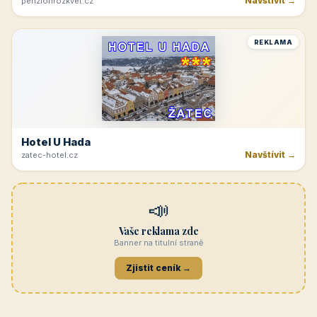
Navštívit →
penzionrozkvet.cz
REKLAMA
Hotel U Hada
Navštívit →
zatec-hotel.cz
📣
Vaše reklama zde
Banner na titulní straně
Zjistit ceník →