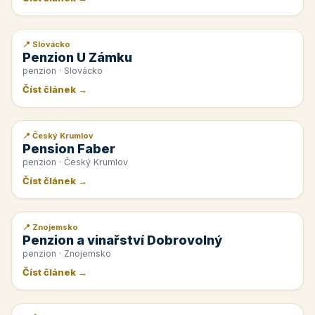
📍 Slovácko
📰 PR článek
Penzion U Zámku
penzion · Slovácko
Číst článek →
📍 Český Krumlov
📰 PR článek
Pension Faber
penzion · Český Krumlov
Číst článek →
📍 Znojemsko
📰 PR článek
Penzion a vinařství Dobrovolný
penzion · Znojemsko
Číst článek →