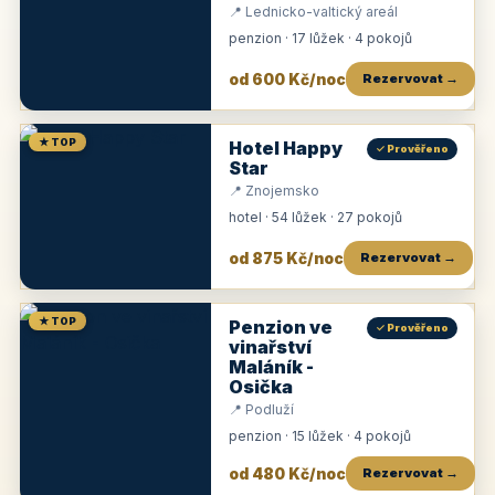
📍 Lednicko-valtický areál
penzion · 17 lůžek · 4 pokojů
od 600 Kč/noc
Rezervovat →
★ TOP
Hotel Happy
✓ Prověřeno
Star
📍 Znojemsko
hotel · 54 lůžek · 27 pokojů
od 875 Kč/noc
Rezervovat →
★ TOP
Penzion ve
✓ Prověřeno
vinařství
Maláník -
Osička
📍 Podluží
penzion · 15 lůžek · 4 pokojů
od 480 Kč/noc
Rezervovat →