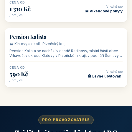
CENA OD
Vhodné pro
1 310 Kč
📅 Víkendové pobyty
/ noc / os.
👥 40
🏡 penzion
Pension Kalista
🏔️ Klatovy a okolí · Plzeňský kraj
Pension Kalista se nachází v osadě Radinovy, místní části obce
Vrhaveč, v okrese Klatovy v Plzeňském kraji, v podhůří Šumavy
— do města Klat
CENA OD
Vhodné pro
590 Kč
🏨 Levné ubytování
/ noc / os.
PRO PROVOZOVATELE