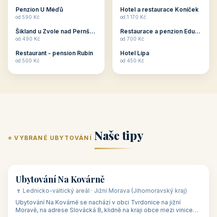
ubytování skupin v
zkušenosti pořádat i
Penzion U Méďů
Hotel a restaurace Koníček
penzionech, hotelích a
menší firemní akce a
od 590 Kč
od 1 170 Kč
apartmánech v ČR.
firemní školení, ale také
Šikland u Zvole nad Pernštejnem
Restaurace a penzion Eduard
Budete překva...
ob...
od 490 Kč
od 700 Kč
Restaurant - pension Rubín
Hotel Lípa
od 500 Kč
od 450 Kč
Naše tipy
⭐ VYBRANÉ UBYTOVÁNÍ
👥 17
🏡 penzion
Ubytování Na Kovárně
🍷 Lednicko-valtický areál · Jižní Morava (Jihomoravský kraj)
Ubytování Na Kovárně se nachází v obci Tvrdonice na jižní
Moravě, na adrese Slovácká 8, klidně na kraji obce mezi vinicemi,