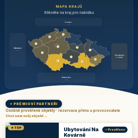
MAPA KRAJŮ
Klikněte na kraj pro nabídku
Polsko
brzy
3
3
3
3
1
Německo
1
brzy
3
Slovensko
2
6 objektů
6
9
11
Rakousko
brzy
⭐ PRÉMIOVÍ PARTNEŘI
Osobně prověřené objekty · rezervace přímo u provozovatele
Chci sem svůj objekt →
★ TOP
Ubytování Na
✓ Prověřeno
Kovárně