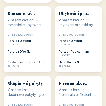
💕
🚴
32 objektů
32 objektů
Romantické
Ubytování pro
ubytování
cyklisty
V našem katalogu –
V našem katalogu –
romantické ubytování –
ubytování pro cyklisty –
jsou pro Vás připraveny
jsou pro Vás připraveny
objekty, které svojí
objekty, které jsou na
V TÉTO KATEGORII:
V TÉTO KATEGORII:
stavbou, polohou anebo
milovníky cykloturistiky
Penzion U Méďů
Penzion U Méďů
zaměřením nabízí
připraveny. Většinou mají
od 590 Kč
od 590 Kč
romantické pobyty.
přímo kolárny a...
Penzion Dřevák
Penzion Pepicentrum
Romantické ...
od 525 Kč
od 250 Kč
Restaurace a penzion Eduard
Hotel Happy Star
👥
💼
od 700 Kč
od 875 Kč
👥
💼
32 objektů
31 objektů
Skupinové pobyty
Firemní akce,
školení
V našem katalogu -
V našem katalogu –
skupinové pobyty - jsou
firemní akce, školení –
pro Vás připraveny
jsou pro Vás připraveny
objekty, které nabízí
objekty, které mají
V TÉTO KATEGORII:
V TÉTO KATEGORII: