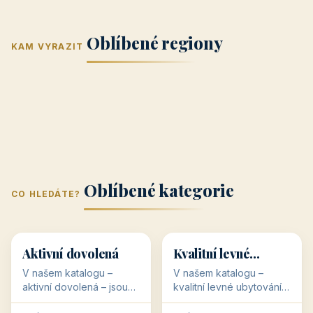
Jižní Morava
Jižní Čechy
(Jihomoravský
(Jihočeský
Střední Čechy
Oblíbené regiony
kraj)
Karlovarský
kraj)
KAM VYRAZIT
Zlínský kraj
Žilinský
(Středočeský
11 objektů
kraj
9 objektů
Liberecký kraj
6 objektů
Plzeňský kraj
4 objekty
kraj)
3 objekty
3 objekty
3 objekty
3 objekty
Oblíbené kategorie
CO HLEDÁTE?
🥾
💰
🥾
💰
36 objektů
34 objektů
Aktivní dovolená
Kvalitní levné
ubytování
V našem katalogu –
V našem katalogu –
aktivní dovolená – jsou
kvalitní levné ubytování –
pro Vás připraveny
jsou pro Vás připraveny