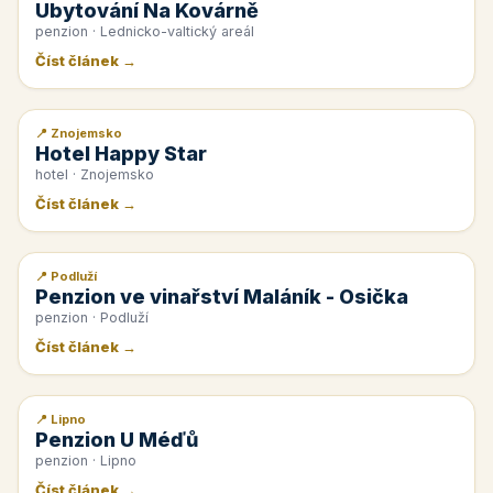
Ubytování Na Kovárně
penzion · Lednicko-valtický areál
Číst článek →
📍 Znojemsko
📰 PR článek
Hotel Happy Star
hotel · Znojemsko
Číst článek →
📍 Podluží
📰 PR článek
Penzion ve vinařství Maláník - Osička
penzion · Podluží
Číst článek →
📍 Lipno
📰 PR článek
Penzion U Méďů
penzion · Lipno
Číst článek →