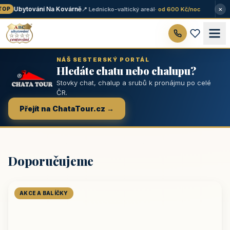
×
Ubytování Na Kovárně
📍 Lednicko-valtický areál
· od 600 Kč/noc
OP
NÁŠ SESTERSKÝ PORTÁL
Hledáte chatu nebo chalupu?
Stovky chat, chalup a srubů k pronájmu po celé
ČR.
Přejít na ChataTour.cz →
Doporučujeme
AKCE A BALÍČKY