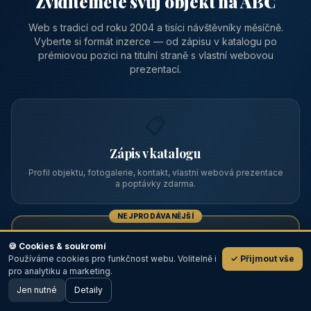
Zviditelněte svůj objekt na ABC
Web s tradicí od roku 2004 a tisíci návštěvníky měsíčně.
Vyberte si formát inzerce — od zápisu v katalogu po
prémiovou pozici na titulní straně s vlastní webovou
prezentací.
📋
Zápis v katalogu
Profil objektu, fotogalerie, kontakt, vlastní webová prezentace
a poptávky zdarma.
NEJPRODÁVANĚJŠÍ
⭐
🍪 Cookies & soukromí
Používáme cookies pro funkčnost webu. Volitelně i
✓ Přijmout vše
💬
Prémiový partner
pro analytiku a marketing.
Jen nutné
TOP pozice na titulce, přednost ve výpisech, zlatý odznak a
Detaily
🖥️ Desktop verze
Design
banner.