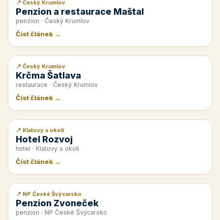
📍 Český Krumlov
📰 PR článek
Penzion a restaurace Maštal
penzion · Český Krumlov
Číst článek →
📍 Český Krumlov
📰 PR článek
Krčma Šatlava
restaurace · Český Krumlov
Číst článek →
📍 Klatovy a okolí
📰 PR článek
Hotel Rozvoj
hotel · Klatovy a okolí
Číst článek →
📍 NP České Švýcarsko
📰 PR článek
Penzion Zvoneček
penzion · NP České Švýcarsko