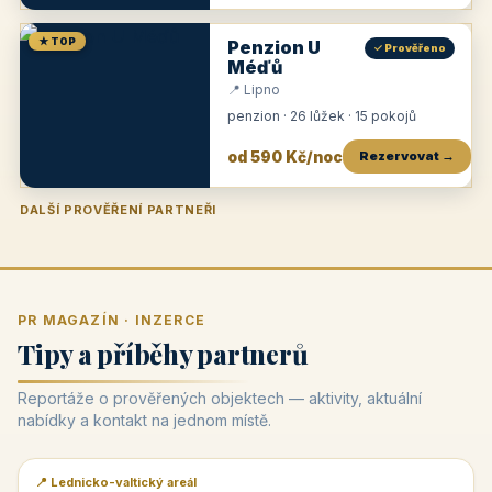
★ TOP
Penzion U
✓ Prověřeno
Méďů
📍 Lipno
penzion · 26 lůžek · 15 pokojů
od 590 Kč/noc
Rezervovat →
DALŠÍ PROVĚŘENÍ PARTNEŘI
Penzion U Zámku
Pension Faber
Penzion a vinařství Dobrovolný
Penzion a restaurace Maštal
Krčma Šatlava
Hotel Rozvoj
Penzion Zvoneček
Penzion Selský dvůr
Penzion Thallerův dům
Hotel Lípa
★
od 500 Kč
★
od 845 Kč
★
od 300 Kč
★
od 360 Kč
★
🍽️
★
od 400 Kč
★
od 550 Kč
★
od 530 Kč
★
od 1 190 Kč
★
od 450 Kč
PR MAGAZÍN · INZERCE
Tipy a příběhy partnerů
Reportáže o prověřených objektech — aktivity, aktuální
nabídky a kontakt na jednom místě.
📍 Lednicko-valtický areál
📰 PR článek