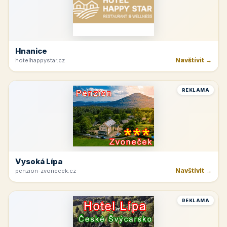
Hnanice
Navštívit →
hotelhappystar.cz
REKLAMA
Vysoká Lípa
Navštívit →
penzion-zvonecek.cz
REKLAMA