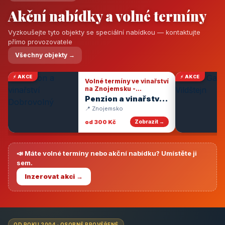
Akční nabídky a volné termíny
Vyzkoušejte tyto objekty se speciální nabídkou — kontaktujte
přímo provozovatele
Všechny objekty →
⚡ AKCE
⚡ AKCE
Volné termíny ve vinařství
na Znojemsku -
degustace vín
Penzion a vinařství
Dobrovolný
📍 Znojemsko
od 300 Kč
Zobrazit →
📣 Máte volné termíny nebo akční nabídku? Umístěte ji
sem.
Inzerovat akci →
OD ROKU 2004 · OSOBNĚ PROVĚŘENÉ