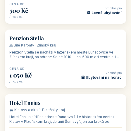
CENA OD
Vhodné pro
500 Kč
🏨 Levné ubytování
/ noc / os.
👥 44
🏡 penzion
Penzion Stella
🌄 Bílé Karpaty · Zlínský kraj
Penzion Stella se nachází v lázeňském městě Luhačovice ve
Zlínském kraji, na adrese Solné 1010 — asi 500 m od centra a 1
km od lázeňské kolo
CENA OD
Vhodné pro
1 050 Kč
🏨 Ubytování na horác
/ noc / os.
👥 50
🏨 hotel
Hotel Ennius
🏔️ Klatovy a okolí · Plzeňský kraj
Hotel Ennius sídlí na adrese Randova 111 v historickém centru
Klatov v Plzeňském kraji, „bráně Šumavy", jen pár kroků od
hlavního náměs