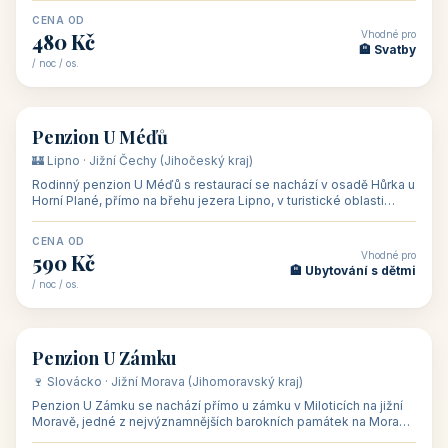
CENA OD
Vhodné pro
480 Kč
🏨 Svatby
/ noc / os.
👥 26
🏡 penzion
Penzion U Méďů
🏰 Lipno · Jižní Čechy (Jihočeský kraj)
Rodinný penzion U Méďů s restaurací se nachází v osadě Hůrka u
Horní Plané, přímo na břehu jezera Lipno, v turistické oblasti
Šumava. Pokoje
CENA OD
Vhodné pro
590 Kč
🏨 Ubytování s dětmi
/ noc / os.
👥 28
🏡 penzion
Penzion U Zámku
🍷 Slovácko · Jižní Morava (Jihomoravský kraj)
Penzion U Zámku se nachází přímo u zámku v Miloticích na jižní
Moravě, jedné z nejvýznamnějších barokních památek na Moravě,
v budově bývalé