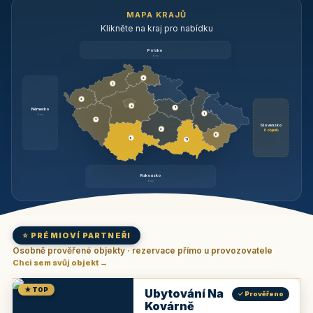
MAPA KRAJŮ
Klikněte na kraj pro nabídku
Polsko
brzy
3
3
3
3
1
Německo
1
brzy
3
Slovensko
2
6 objektů
6
9
11
Rakousko
brzy
⭐ PRÉMIOVÍ PARTNEŘI
Osobně prověřené objekty · rezervace přímo u provozovatele
Chci sem svůj objekt →
★ TOP
Ubytování Na
✓ Prověřeno
Kovárně