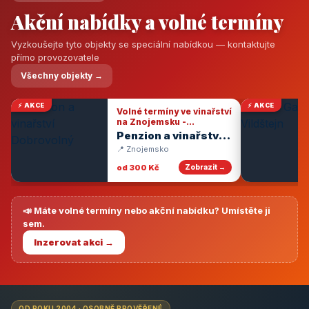
Akční nabídky a volné termíny
Vyzkoušejte tyto objekty se speciální nabídkou — kontaktujte
přímo provozovatele
Všechny objekty →
⚡ AKCE
⚡ AKCE
Volné termíny ve vinařství
na Znojemsku -
degustace vín
Penzion a vinařství
Dobrovolný
📍 Znojemsko
od 300 Kč
Zobrazit →
📣 Máte volné termíny nebo akční nabídku? Umístěte ji
sem.
Inzerovat akci →
OD ROKU 2004 · OSOBNĚ PROVĚŘENÉ