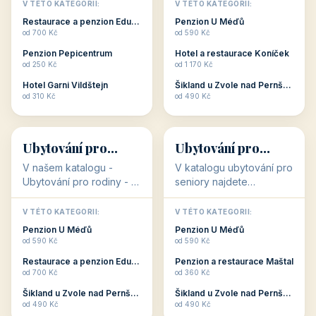
objekty, které s aktivní
objekty, které nabízí
V TÉTO KATEGORII:
V TÉTO KATEGORII:
dovolenou přímo
cenově dostupné
Restaurace a penzion Eduard
Penzion U Méďů
souvisejí. Aktivní
ubytování v ČR. Budete
od 700 Kč
od 590 Kč
dovolená nebo aktivní
překvapeni, že i v nižší
Penzion Pepicentrum
Hotel a restaurace Koníček
odpočinek jso...
c...
od 250 Kč
od 1 170 Kč
Hotel Garni Vildštejn
Šikland u Zvole nad Pernštejnem
👨‍👩‍👧‍👦
🧓
od 310 Kč
od 490 Kč
👨‍👩‍👧‍👦
🧓
34 objektů
33 objektů
Ubytování pro
Ubytování pro
rodiny
seniory
V našem katalogu -
V katalogu ubytování pro
Ubytování pro rodiny -
seniory najdete
jsou pro Vás připraveny
penziony a hotely, které
objekty, které svojí
jsou přizpůsobeny pro
V TÉTO KATEGORII:
V TÉTO KATEGORII:
polohou či vybaveností,
ubytování klientů vyššího
Penzion U Méďů
Penzion U Méďů
nabízí klidné ubytování
věku. Některé z nich
od 590 Kč
od 590 Kč
pro rodiny. Penziony,...
nabízí speciální balíč...
Restaurace a penzion Eduard
Penzion a restaurace Maštal
od 700 Kč
od 360 Kč
Šikland u Zvole nad Pernštejnem
Šikland u Zvole nad Pernštejnem
💕
🚴
od 490 Kč
od 490 Kč