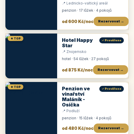
📍 Lednicko-valtický areál
penzion · 17 lůžek · 4 pokojů
od 600 Kč/noc
Rezervovat →
★ TOP
Hotel Happy
✓ Prověřeno
Star
📍 Znojemsko
hotel · 54 lůžek · 27 pokojů
od 875 Kč/noc
Rezervovat →
★ TOP
Penzion ve
✓ Prověřeno
vinařství
Maláník -
Osička
📍 Podluží
penzion · 15 lůžek · 4 pokojů
od 480 Kč/noc
Rezervovat →