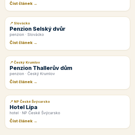
Číst článek →
📍 Slovácko
📰 PR článek
Penzion Selský dvůr
penzion · Slovácko
Číst článek →
📍 Český Krumlov
📰 PR článek
Penzion Thallerův dům
penzion · Český Krumlov
Číst článek →
📍 NP České Švýcarsko
📰 PR článek
Hotel Lípa
hotel · NP České Švýcarsko
Číst článek →