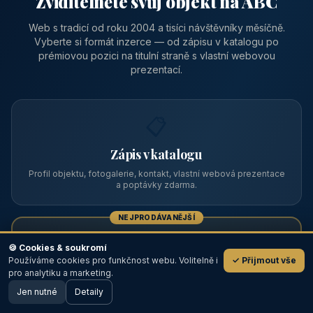
Zviditelněte svůj objekt na ABC
Web s tradicí od roku 2004 a tisíci návštěvníky měsíčně.
Vyberte si formát inzerce — od zápisu v katalogu po
prémiovou pozici na titulní straně s vlastní webovou
prezentací.
📋
Zápis v katalogu
Profil objektu, fotogalerie, kontakt, vlastní webová prezentace
a poptávky zdarma.
NEJPRODÁVANĚJŠÍ
⭐
🍪 Cookies & soukromí
Používáme cookies pro funkčnost webu. Volitelně i
✓ Přijmout vše
💬
Prémiový partner
pro analytiku a marketing.
Jen nutné
TOP pozice na titulce, přednost ve výpisech, zlatý odznak a
Detaily
🖥️ Desktop verze
Design
banner.