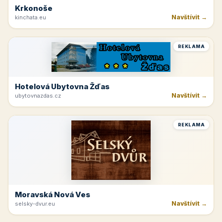
Krkonoše
Navštívit →
kinchata.eu
REKLAMA
Hotelová Ubytovna Žďas
Navštívit →
ubytovnazdas.cz
REKLAMA
Moravská Nová Ves
Navštívit →
selsky-dvur.eu