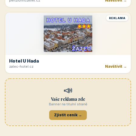
Navštívit →
penzionrozkvet.cz
REKLAMA
Hotel U Hada
Navštívit →
zatec-hotel.cz
📣
Vaše reklama zde
Banner na titulní straně
Zjistit ceník →