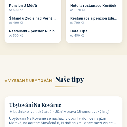
ubytování skupin v
zkušenosti pořádat i
Penzion U Méďů
Hotel a restaurace Koníček
penzionech, hotelích a
menší firemní akce a
od 590 Kč
od 1 170 Kč
apartmánech v ČR.
firemní školení, ale také
Šikland u Zvole nad Pernštejnem
Restaurace a penzion Eduard
Budete překva...
ob...
od 490 Kč
od 700 Kč
Restaurant - pension Rubín
Hotel Lípa
od 500 Kč
od 450 Kč
Naše tipy
⭐ VYBRANÉ UBYTOVÁNÍ
👥 17
🏡 penzion
Ubytování Na Kovárně
🍷 Lednicko-valtický areál · Jižní Morava (Jihomoravský kraj)
Ubytování Na Kovárně se nachází v obci Tvrdonice na jižní
Moravě, na adrese Slovácká 8, klidně na kraji obce mezi vinicemi,