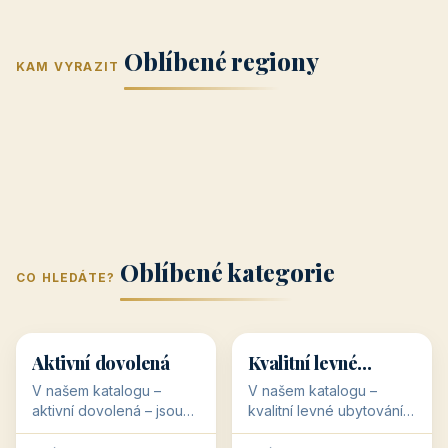
Jižní Morava
Jižní Čechy
(Jihomoravský
(Jihočeský
Střední Čechy
Oblíbené regiony
kraj)
Karlovarský
kraj)
KAM VYRAZIT
Zlínský kraj
Žilinský
(Středočeský
11 objektů
kraj
9 objektů
Liberecký kraj
6 objektů
Plzeňský kraj
4 objekty
kraj)
3 objekty
3 objekty
3 objekty
3 objekty
Oblíbené kategorie
CO HLEDÁTE?
🥾
💰
🥾
💰
36 objektů
34 objektů
Aktivní dovolená
Kvalitní levné
ubytování
V našem katalogu –
V našem katalogu –
aktivní dovolená – jsou
kvalitní levné ubytování –
pro Vás připraveny
jsou pro Vás připraveny