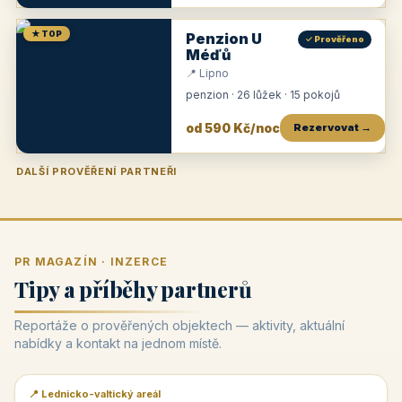
★ TOP
Penzion U
✓ Prověřeno
Méďů
📍 Lipno
penzion · 26 lůžek · 15 pokojů
od 590 Kč/noc
Rezervovat →
DALŠÍ PROVĚŘENÍ PARTNEŘI
Penzion U Zámku
Pension Faber
Penzion a vinařství Dobrovolný
Penzion a restaurace Maštal
Krčma Šatlava
Hotel Rozvoj
Penzion Zvoneček
Penzion Selský dvůr
Penzion Thallerův dům
Hotel Lípa
★
od 500 Kč
★
od 845 Kč
★
od 300 Kč
★
od 360 Kč
★
🍽️
★
od 400 Kč
★
od 550 Kč
★
od 530 Kč
★
od 1 190 Kč
★
od 450 Kč
PR MAGAZÍN · INZERCE
Tipy a příběhy partnerů
Reportáže o prověřených objektech — aktivity, aktuální
nabídky a kontakt na jednom místě.
📍 Lednicko-valtický areál
📰 PR článek