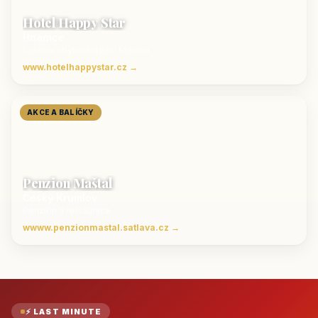
Hotel Happy Star
Hnanice
Luxusní ubytování jižní Morava
www.hotelhappystar.cz →
AKCE A BALÍČKY
Penzion Maštal
Český Krumlov
Penzion a restaurace
wwww.penzionmastal.satlava.cz →
⚡ LAST MINUTE