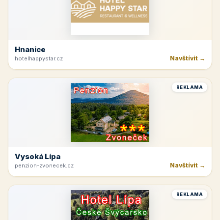
Hnanice
Navštívit →
hotelhappystar.cz
REKLAMA
Vysoká Lípa
Navštívit →
penzion-zvonecek.cz
REKLAMA