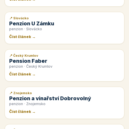
📍 Slovácko
📰 PR článek
Penzion U Zámku
penzion · Slovácko
Číst článek →
📍 Český Krumlov
📰 PR článek
Pension Faber
penzion · Český Krumlov
Číst článek →
📍 Znojemsko
📰 PR článek
Penzion a vinařství Dobrovolný
penzion · Znojemsko
Číst článek →