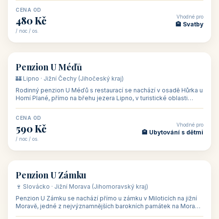
CENA OD
Vhodné pro
480 Kč
🏨 Svatby
/ noc / os.
👥 26
🏡 penzion
Penzion U Méďů
🏰 Lipno · Jižní Čechy (Jihočeský kraj)
Rodinný penzion U Méďů s restaurací se nachází v osadě Hůrka u
Horní Plané, přímo na břehu jezera Lipno, v turistické oblasti
Šumava. Pokoje
CENA OD
Vhodné pro
590 Kč
🏨 Ubytování s dětmi
/ noc / os.
👥 28
🏡 penzion
Penzion U Zámku
🍷 Slovácko · Jižní Morava (Jihomoravský kraj)
Penzion U Zámku se nachází přímo u zámku v Miloticích na jižní
Moravě, jedné z nejvýznamnějších barokních památek na Moravě,
v budově bývalé