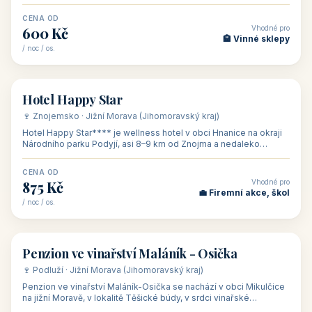
asi 8 km od dáln
CENA OD
Vhodné pro
600 Kč
🏨 Vinné sklepy
/ noc / os.
👥 54
🏨 hotel
Hotel Happy Star
🍷 Znojemsko · Jižní Morava (Jihomoravský kraj)
Hotel Happy Star**** je wellness hotel v obci Hnanice na okraji
Národního parku Podyjí, asi 8–9 km od Znojma a nedaleko
rakouských hranic, v
CENA OD
Vhodné pro
875 Kč
💼 Firemní akce, škol
/ noc / os.
👥 15
🏡 penzion
Penzion ve vinařství Maláník - Osička
🍷 Podluží · Jižní Morava (Jihomoravský kraj)
Penzion ve vinařství Maláník-Osička se nachází v obci Mikulčice
na jižní Moravě, v lokalitě Těšické búdy, v srdci vinařské
podoblasti Slovác