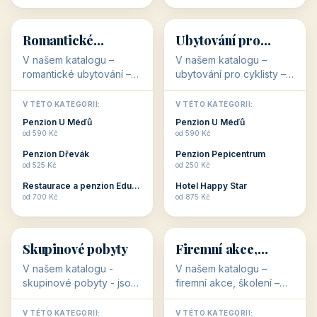
💕
🚴
32 objektů
32 objektů
Romantické
Ubytování pro
ubytování
cyklisty
V našem katalogu –
V našem katalogu –
romantické ubytování –
ubytování pro cyklisty –
jsou pro Vás připraveny
jsou pro Vás připraveny
objekty, které svojí
objekty, které jsou na
V TÉTO KATEGORII:
V TÉTO KATEGORII:
stavbou, polohou anebo
milovníky cykloturistiky
Penzion U Méďů
Penzion U Méďů
zaměřením nabízí
připraveny. Většinou mají
od 590 Kč
od 590 Kč
romantické pobyty.
přímo kolárny a...
Penzion Dřevák
Penzion Pepicentrum
Romantické ...
od 525 Kč
od 250 Kč
Restaurace a penzion Eduard
Hotel Happy Star
👥
💼
od 700 Kč
od 875 Kč
👥
💼
32 objektů
31 objektů
Skupinové pobyty
Firemní akce,
školení
V našem katalogu -
V našem katalogu –
skupinové pobyty - jsou
firemní akce, školení –
pro Vás připraveny
jsou pro Vás připraveny
objekty, které nabízí
objekty, které mají
V TÉTO KATEGORII:
V TÉTO KATEGORII: