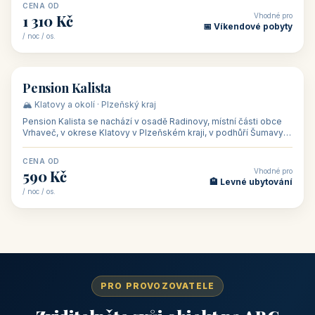
CENA OD
Vhodné pro
1 310 Kč
📅 Víkendové pobyty
/ noc / os.
👥 40
🏡 penzion
Pension Kalista
🏔️ Klatovy a okolí · Plzeňský kraj
Pension Kalista se nachází v osadě Radinovy, místní části obce
Vrhaveč, v okrese Klatovy v Plzeňském kraji, v podhůří Šumavy
— do města Klat
CENA OD
Vhodné pro
590 Kč
🏨 Levné ubytování
/ noc / os.
PRO PROVOZOVATELE