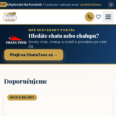
×
Ubytování Na Kovárně
📍 Lednicko-valtický areál
· od 600 Kč/noc
OP
NÁŠ SESTERSKÝ PORTÁL
Hledáte chatu nebo chalupu?
Stovky chat, chalup a srubů k pronájmu po celé
ČR.
Přejít na ChataTour.cz →
Doporučujeme
AKCE A BALÍČKY