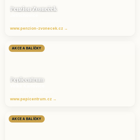
Penzion Zvoneček
Jetřichovice
ubytování České Švýcarsko
www.penzion-zvonecek.cz →
AKCE A BALÍČKY
Pepicentrum
Velké Karlovice
Ubytování v Beskydech
www.pepicentrum.cz →
AKCE A BALÍČKY