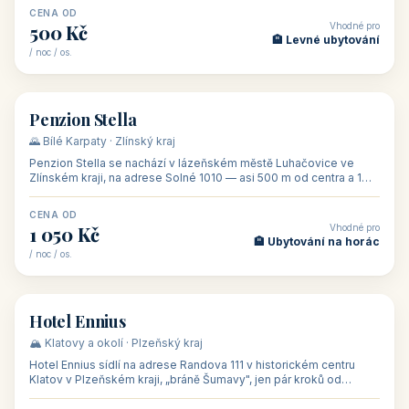
CENA OD
Vhodné pro
500 Kč
🏨 Levné ubytování
/ noc / os.
👥 44
🏡 penzion
Penzion Stella
🌄 Bílé Karpaty · Zlínský kraj
Penzion Stella se nachází v lázeňském městě Luhačovice ve
Zlínském kraji, na adrese Solné 1010 — asi 500 m od centra a 1
km od lázeňské kolo
CENA OD
Vhodné pro
1 050 Kč
🏨 Ubytování na horác
/ noc / os.
👥 50
🏨 hotel
Hotel Ennius
🏔️ Klatovy a okolí · Plzeňský kraj
Hotel Ennius sídlí na adrese Randova 111 v historickém centru
Klatov v Plzeňském kraji, „bráně Šumavy", jen pár kroků od
hlavního náměs