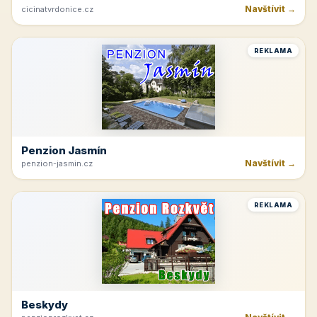
Navštívit →
cicinatvrdonice.cz
REKLAMA
Penzion Jasmín
Navštívit →
penzion-jasmin.cz
REKLAMA
Beskydy