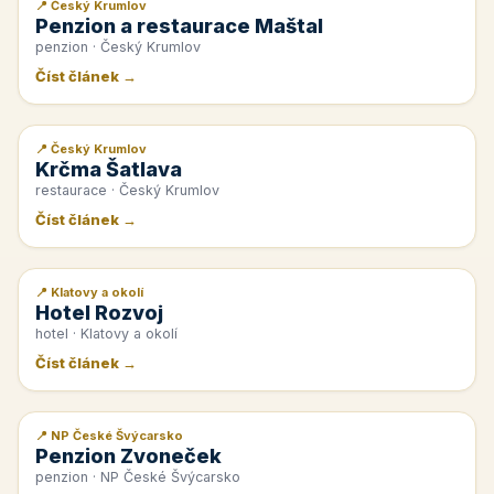
📍 Český Krumlov
📰 PR článek
Penzion a restaurace Maštal
penzion · Český Krumlov
Číst článek →
📍 Český Krumlov
📰 PR článek
Krčma Šatlava
restaurace · Český Krumlov
Číst článek →
📍 Klatovy a okolí
📰 PR článek
Hotel Rozvoj
hotel · Klatovy a okolí
Číst článek →
📍 NP České Švýcarsko
📰 PR článek
Penzion Zvoneček
penzion · NP České Švýcarsko