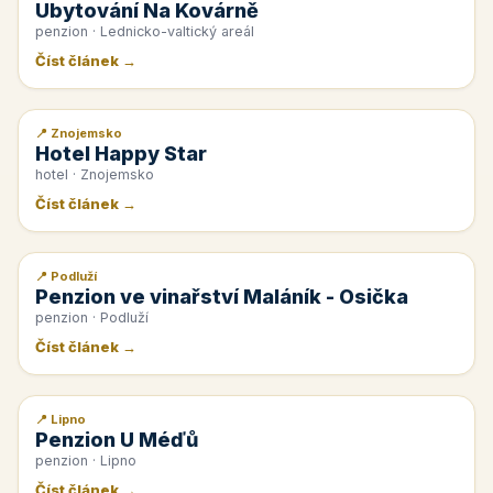
Ubytování Na Kovárně
penzion · Lednicko-valtický areál
Číst článek →
📍 Znojemsko
📰 PR článek
Hotel Happy Star
hotel · Znojemsko
Číst článek →
📍 Podluží
📰 PR článek
Penzion ve vinařství Maláník - Osička
penzion · Podluží
Číst článek →
📍 Lipno
📰 PR článek
Penzion U Méďů
penzion · Lipno
Číst článek →