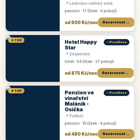
📍 Lednicko-valtický areál
penzion · 17 lůžek · 4 pokojů
od 600 Kč/noc
Rezervovat →
★ TOP
Hotel Happy
✓ Prověřeno
Star
📍 Znojemsko
hotel · 54 lůžek · 27 pokojů
od 875 Kč/noc
Rezervovat →
★ TOP
Penzion ve
✓ Prověřeno
vinařství
Maláník -
Osička
📍 Podluží
penzion · 15 lůžek · 4 pokojů
od 480 Kč/noc
Rezervovat →