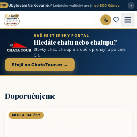
×
Ubytování Na Kovárně
📍 Lednicko-valtický areál
· od 600 Kč/noc
OP
NÁŠ SESTERSKÝ PORTÁL
Hledáte chatu nebo chalupu?
Stovky chat, chalup a srubů k pronájmu po celé
ČR.
Přejít na ChataTour.cz →
Doporučujeme
AKCE A BALÍČKY