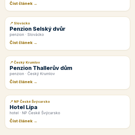
Číst článek →
📍 Slovácko
📰 PR článek
Penzion Selský dvůr
penzion · Slovácko
Číst článek →
📍 Český Krumlov
📰 PR článek
Penzion Thallerův dům
penzion · Český Krumlov
Číst článek →
📍 NP České Švýcarsko
📰 PR článek
Hotel Lípa
hotel · NP České Švýcarsko
Číst článek →