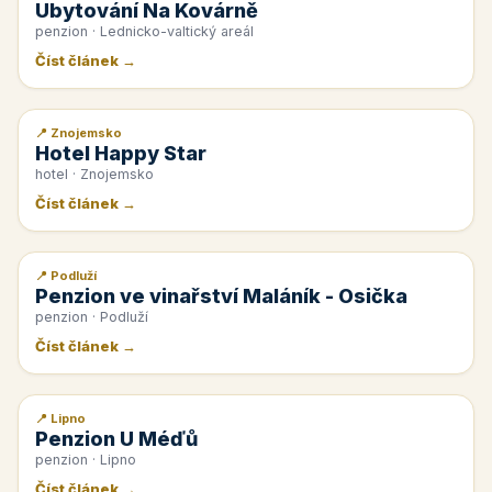
Ubytování Na Kovárně
penzion · Lednicko-valtický areál
Číst článek →
📍 Znojemsko
📰 PR článek
Hotel Happy Star
hotel · Znojemsko
Číst článek →
📍 Podluží
📰 PR článek
Penzion ve vinařství Maláník - Osička
penzion · Podluží
Číst článek →
📍 Lipno
📰 PR článek
Penzion U Méďů
penzion · Lipno
Číst článek →