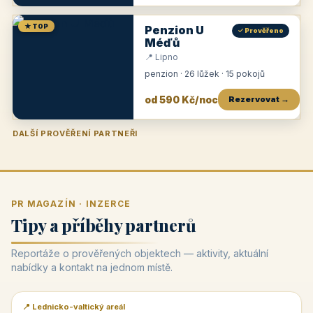
★ TOP
Penzion U
✓ Prověřeno
Méďů
📍 Lipno
penzion · 26 lůžek · 15 pokojů
od 590 Kč/noc
Rezervovat →
DALŠÍ PROVĚŘENÍ PARTNEŘI
Penzion U Zámku
Pension Faber
Penzion a vinařství Dobrovolný
Penzion a restaurace Maštal
Krčma Šatlava
Hotel Rozvoj
Penzion Zvoneček
Penzion Selský dvůr
Penzion Thallerův dům
Hotel Lípa
★
od 500 Kč
★
od 845 Kč
★
od 300 Kč
★
od 360 Kč
★
🍽️
★
od 400 Kč
★
od 550 Kč
★
od 530 Kč
★
od 1 190 Kč
★
od 450 Kč
PR MAGAZÍN · INZERCE
Tipy a příběhy partnerů
Reportáže o prověřených objektech — aktivity, aktuální
nabídky a kontakt na jednom místě.
📍 Lednicko-valtický areál
📰 PR článek