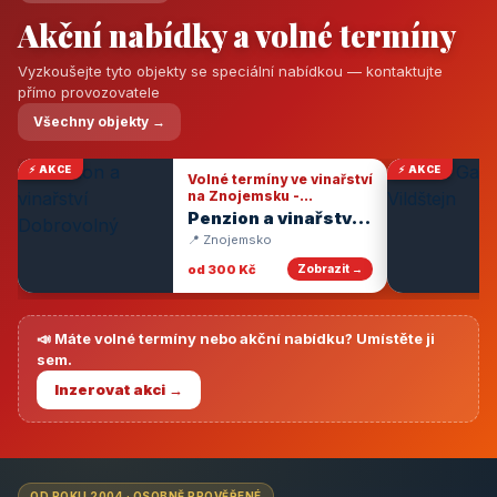
Akční nabídky a volné termíny
Vyzkoušejte tyto objekty se speciální nabídkou — kontaktujte
přímo provozovatele
Všechny objekty →
⚡ AKCE
⚡ AKCE
Volné termíny ve vinařství
na Znojemsku -
degustace vín
Penzion a vinařství
Dobrovolný
📍 Znojemsko
od 300 Kč
Zobrazit →
📣 Máte volné termíny nebo akční nabídku? Umístěte ji
sem.
Inzerovat akci →
OD ROKU 2004 · OSOBNĚ PROVĚŘENÉ