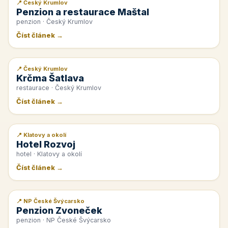
📍 Český Krumlov
📰 PR článek
Penzion a restaurace Maštal
penzion · Český Krumlov
Číst článek →
📍 Český Krumlov
📰 PR článek
Krčma Šatlava
restaurace · Český Krumlov
Číst článek →
📍 Klatovy a okolí
📰 PR článek
Hotel Rozvoj
hotel · Klatovy a okolí
Číst článek →
📍 NP České Švýcarsko
📰 PR článek
Penzion Zvoneček
penzion · NP České Švýcarsko