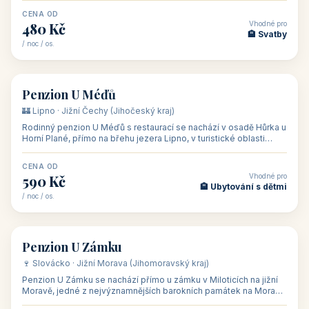
CENA OD
Vhodné pro
480 Kč
🏨 Svatby
/ noc / os.
👥 26
🏡 penzion
Penzion U Méďů
🏰 Lipno · Jižní Čechy (Jihočeský kraj)
Rodinný penzion U Méďů s restaurací se nachází v osadě Hůrka u
Horní Plané, přímo na břehu jezera Lipno, v turistické oblasti
Šumava. Pokoje
CENA OD
Vhodné pro
590 Kč
🏨 Ubytování s dětmi
/ noc / os.
👥 28
🏡 penzion
Penzion U Zámku
🍷 Slovácko · Jižní Morava (Jihomoravský kraj)
Penzion U Zámku se nachází přímo u zámku v Miloticích na jižní
Moravě, jedné z nejvýznamnějších barokních památek na Moravě,
v budově bývalé