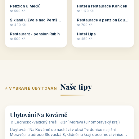
ubytování skupin v
zkušenosti pořádat i
Penzion U Méďů
Hotel a restaurace Koníček
penzionech, hotelích a
menší firemní akce a
od 590 Kč
od 1 170 Kč
apartmánech v ČR.
firemní školení, ale také
Šikland u Zvole nad Pernštejnem
Restaurace a penzion Eduard
Budete překva...
ob...
od 490 Kč
od 700 Kč
Restaurant - pension Rubín
Hotel Lípa
od 500 Kč
od 450 Kč
Naše tipy
⭐ VYBRANÉ UBYTOVÁNÍ
👥 17
🏡 penzion
Ubytování Na Kovárně
🍷 Lednicko-valtický areál · Jižní Morava (Jihomoravský kraj)
Ubytování Na Kovárně se nachází v obci Tvrdonice na jižní
Moravě, na adrese Slovácká 8, klidně na kraji obce mezi vinicemi,