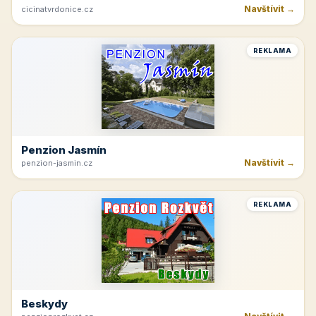
Navštívit →
cicinatvrdonice.cz
REKLAMA
Penzion Jasmín
Navštívit →
penzion-jasmin.cz
REKLAMA
Beskydy