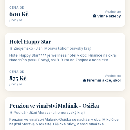
asi 8 km od dáln
CENA OD
Vhodné pro
600 Kč
🏨 Vinné sklepy
/ noc / os.
👥 54
🏨 hotel
Hotel Happy Star
🍷 Znojemsko · Jižní Morava (Jihomoravský kraj)
Hotel Happy Star**** je wellness hotel v obci Hnanice na okraji
Národního parku Podyjí, asi 8–9 km od Znojma a nedaleko
rakouských hranic, v
CENA OD
Vhodné pro
875 Kč
💼 Firemní akce, škol
/ noc / os.
👥 15
🏡 penzion
Penzion ve vinařství Maláník - Osička
🍷 Podluží · Jižní Morava (Jihomoravský kraj)
Penzion ve vinařství Maláník-Osička se nachází v obci Mikulčice
na jižní Moravě, v lokalitě Těšické búdy, v srdci vinařské
podoblasti Slovác