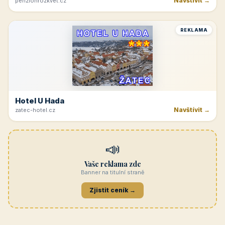
Navštívit →
penzionrozkvet.cz
REKLAMA
Hotel U Hada
Navštívit →
zatec-hotel.cz
📣
Vaše reklama zde
Banner na titulní straně
Zjistit ceník →