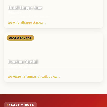
Hotel Happy Star
Hnanice
Luxusní ubytování jižní Morava
www.hotelhappystar.cz →
AKCE A BALÍČKY
Penzion Maštal
Český Krumlov
Penzion a restaurace
wwww.penzionmastal.satlava.cz →
⚡ LAST MINUTE