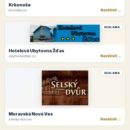
Krkonoše
Navštívit →
kinchata.eu
REKLAMA
Hotelová Ubytovna Žďas
Navštívit →
ubytovnazdas.cz
REKLAMA
Moravská Nová Ves
Navštívit →
selsky-dvur.eu