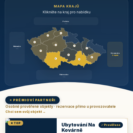
MAPA KRAJŮ
Klikněte na kraj pro nabídku
Polsko
brzy
3
3
3
3
1
Německo
1
brzy
3
Slovensko
2
6 objektů
6
9
11
Rakousko
brzy
⭐ PRÉMIOVÍ PARTNEŘI
Osobně prověřené objekty · rezervace přímo u provozovatele
Chci sem svůj objekt →
★ TOP
Ubytování Na
✓ Prověřeno
Kovárně