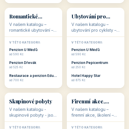
💕
🚴
32 objektů
32 objektů
Romantické
Ubytování pro
ubytování
cyklisty
V našem katalogu –
V našem katalogu –
romantické ubytování –
ubytování pro cyklisty –
jsou pro Vás připraveny
jsou pro Vás připraveny
objekty, které svojí
objekty, které jsou na
V TÉTO KATEGORII:
V TÉTO KATEGORII:
stavbou, polohou anebo
milovníky cykloturistiky
Penzion U Méďů
Penzion U Méďů
zaměřením nabízí
připraveny. Většinou mají
od 590 Kč
od 590 Kč
romantické pobyty.
přímo kolárny a...
Penzion Dřevák
Penzion Pepicentrum
Romantické ...
od 525 Kč
od 250 Kč
Restaurace a penzion Eduard
Hotel Happy Star
👥
💼
od 700 Kč
od 875 Kč
👥
💼
32 objektů
31 objektů
Skupinové pobyty
Firemní akce,
školení
V našem katalogu -
V našem katalogu –
skupinové pobyty - jsou
firemní akce, školení –
pro Vás připraveny
jsou pro Vás připraveny
objekty, které nabízí
objekty, které mají
V TÉTO KATEGORII:
V TÉTO KATEGORII: