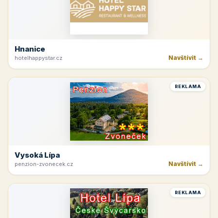
Hnanice
Navštívit →
hotelhappystar.cz
REKLAMA
Vysoká Lípa
Navštívit →
penzion-zvonecek.cz
REKLAMA