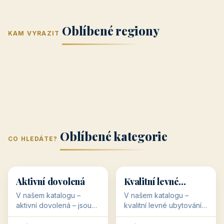
Jižní Morava
Jižní Čechy
(Jihomoravský
(Jihočeský
Střední Čechy
Oblíbené regiony
kraj)
Karlovarský
kraj)
KAM VYRAZIT
Zlínský kraj
Žilinský
(Středočeský
11 objektů
kraj
9 objektů
Liberecký kraj
6 objektů
Plzeňský kraj
4 objekty
kraj)
3 objekty
3 objekty
3 objekty
3 objekty
Oblíbené kategorie
CO HLEDÁTE?
🥾
💰
🥾
💰
36 objektů
34 objektů
Aktivní dovolená
Kvalitní levné
ubytování
V našem katalogu –
V našem katalogu –
aktivní dovolená – jsou
kvalitní levné ubytování –
pro Vás připraveny
jsou pro Vás připraveny