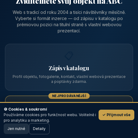
Zviditelněte svůj objekt na ABC
Web s tradicí od roku 2004 a tisíci návštěvníky měsíčně.
Vyberte si formát inzerce — od zápisu v katalogu po
prémiovou pozici na titulní straně s vlastní webovou
prezentací.
📋
Zápis v katalogu
Profil objektu, fotogalerie, kontakt, vlastní webová prezentace
a poptávky zdarma.
NEJPRODÁVANĚJŠÍ
⭐
🍪 Cookies & soukromí
Používáme cookies pro funkčnost webu. Volitelně i
✓ Přijmout vše
💬
Prémiový partner
pro analytiku a marketing.
Jen nutné
TOP pozice na titulce, přednost ve výpisech, zlatý odznak a
Detaily
🖥️ Desktop verze
Design
banner.