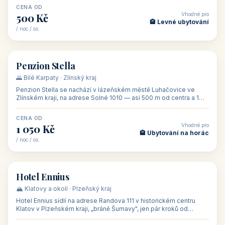
CENA OD
Vhodné pro
500 Kč
🏨 Levné ubytování
/ noc / os.
👥 44
🏡 penzion
Penzion Stella
🌄 Bílé Karpaty · Zlínský kraj
Penzion Stella se nachází v lázeňském městě Luhačovice ve
Zlínském kraji, na adrese Solné 1010 — asi 500 m od centra a 1
km od lázeňské kolo
CENA OD
Vhodné pro
1 050 Kč
🏨 Ubytování na horác
/ noc / os.
👥 50
🏨 hotel
Hotel Ennius
🏔️ Klatovy a okolí · Plzeňský kraj
Hotel Ennius sídlí na adrese Randova 111 v historickém centru
Klatov v Plzeňském kraji, „bráně Šumavy", jen pár kroků od
hlavního náměs