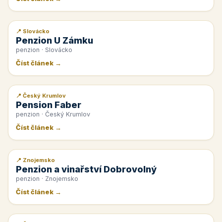
📍 Slovácko
📰 PR článek
Penzion U Zámku
penzion · Slovácko
Číst článek →
📍 Český Krumlov
📰 PR článek
Pension Faber
penzion · Český Krumlov
Číst článek →
📍 Znojemsko
📰 PR článek
Penzion a vinařství Dobrovolný
penzion · Znojemsko
Číst článek →