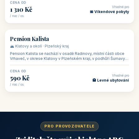
CENA OD
Vhodné pro
1 310 Kč
📅 Víkendové pobyty
/ noc / os.
👥 40
🏡 penzion
Pension Kalista
🏔️ Klatovy a okolí · Plzeňský kraj
Pension Kalista se nachází v osadě Radinovy, místní části obce
Vrhaveč, v okrese Klatovy v Plzeňském kraji, v podhůří Šumavy
— do města Klat
CENA OD
Vhodné pro
590 Kč
🏨 Levné ubytování
/ noc / os.
PRO PROVOZOVATELE