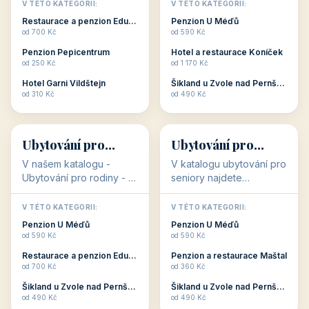
objekty, které s aktivní
objekty, které nabízí
V TÉTO KATEGORII:
V TÉTO KATEGORII:
dovolenou přímo
cenově dostupné
Restaurace a penzion Eduard
Penzion U Méďů
souvisejí. Aktivní
ubytování v ČR. Budete
od 700 Kč
od 590 Kč
dovolená nebo aktivní
překvapeni, že i v nižší
Penzion Pepicentrum
Hotel a restaurace Koníček
odpočinek jso...
c...
od 250 Kč
od 1 170 Kč
Hotel Garni Vildštejn
Šikland u Zvole nad Pernštejnem
👨‍👩‍👧‍👦
🧓
od 310 Kč
od 490 Kč
👨‍👩‍👧‍👦
🧓
34 objektů
33 objektů
Ubytování pro
Ubytování pro
rodiny
seniory
V našem katalogu -
V katalogu ubytování pro
Ubytování pro rodiny -
seniory najdete
jsou pro Vás připraveny
penziony a hotely, které
objekty, které svojí
jsou přizpůsobeny pro
V TÉTO KATEGORII:
V TÉTO KATEGORII:
polohou či vybaveností,
ubytování klientů vyššího
Penzion U Méďů
Penzion U Méďů
nabízí klidné ubytování
věku. Některé z nich
od 590 Kč
od 590 Kč
pro rodiny. Penziony,...
nabízí speciální balíč...
Restaurace a penzion Eduard
Penzion a restaurace Maštal
od 700 Kč
od 360 Kč
Šikland u Zvole nad Pernštejnem
Šikland u Zvole nad Pernštejnem
💕
🚴
od 490 Kč
od 490 Kč