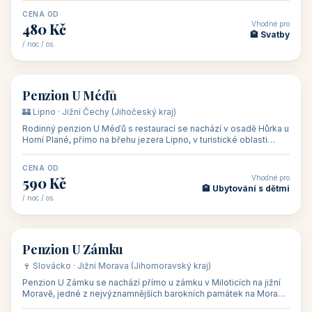
CENA OD
Vhodné pro
480 Kč
🏨 Svatby
/ noc / os.
👥 26
🏡 penzion
Penzion U Méďů
🏰 Lipno · Jižní Čechy (Jihočeský kraj)
Rodinný penzion U Méďů s restaurací se nachází v osadě Hůrka u
Horní Plané, přímo na břehu jezera Lipno, v turistické oblasti
Šumava. Pokoje
CENA OD
Vhodné pro
590 Kč
🏨 Ubytování s dětmi
/ noc / os.
👥 28
🏡 penzion
Penzion U Zámku
🍷 Slovácko · Jižní Morava (Jihomoravský kraj)
Penzion U Zámku se nachází přímo u zámku v Miloticích na jižní
Moravě, jedné z nejvýznamnějších barokních památek na Moravě,
v budově bývalé