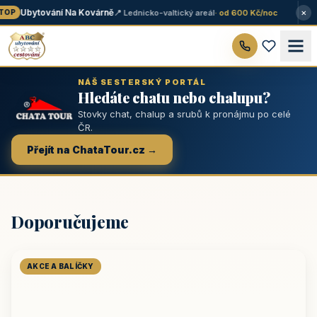
×
Ubytování Na Kovárně
📍 Lednicko-valtický areál
· od 600 Kč/noc
OP
NÁŠ SESTERSKÝ PORTÁL
Hledáte chatu nebo chalupu?
Stovky chat, chalup a srubů k pronájmu po celé
ČR.
Přejít na ChataTour.cz →
Doporučujeme
AKCE A BALÍČKY