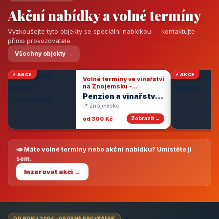
Akční nabídky a volné termíny
Vyzkoušejte tyto objekty se speciální nabídkou — kontaktujte
přímo provozovatele
Všechny objekty →
⚡ AKCE
⚡ AKCE
Volné termíny ve vinařství
na Znojemsku -
degustace vín
Penzion a vinařství
Dobrovolný
📍 Znojemsko
od 300 Kč
Zobrazit →
📣 Máte volné termíny nebo akční nabídku? Umístěte ji
sem.
Inzerovat akci →
OD ROKU 2004 · OSOBNĚ PROVĚŘENÉ