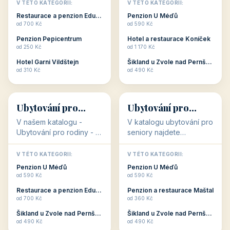
objekty, které s aktivní
objekty, které nabízí
V TÉTO KATEGORII:
V TÉTO KATEGORII:
dovolenou přímo
cenově dostupné
Restaurace a penzion Eduard
Penzion U Méďů
souvisejí. Aktivní
ubytování v ČR. Budete
od 700 Kč
od 590 Kč
dovolená nebo aktivní
překvapeni, že i v nižší
Penzion Pepicentrum
Hotel a restaurace Koníček
odpočinek jso...
c...
od 250 Kč
od 1 170 Kč
Hotel Garni Vildštejn
Šikland u Zvole nad Pernštejnem
👨‍👩‍👧‍👦
🧓
od 310 Kč
od 490 Kč
👨‍👩‍👧‍👦
🧓
34 objektů
33 objektů
Ubytování pro
Ubytování pro
rodiny
seniory
V našem katalogu -
V katalogu ubytování pro
Ubytování pro rodiny -
seniory najdete
jsou pro Vás připraveny
penziony a hotely, které
objekty, které svojí
jsou přizpůsobeny pro
V TÉTO KATEGORII:
V TÉTO KATEGORII:
polohou či vybaveností,
ubytování klientů vyššího
Penzion U Méďů
Penzion U Méďů
nabízí klidné ubytování
věku. Některé z nich
od 590 Kč
od 590 Kč
pro rodiny. Penziony,...
nabízí speciální balíč...
Restaurace a penzion Eduard
Penzion a restaurace Maštal
od 700 Kč
od 360 Kč
Šikland u Zvole nad Pernštejnem
Šikland u Zvole nad Pernštejnem
💕
🚴
od 490 Kč
od 490 Kč