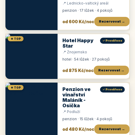
📍 Lednicko-valtický areál
penzion · 17 lůžek · 4 pokojů
od 600 Kč/noc
Rezervovat →
★ TOP
Hotel Happy
✓ Prověřeno
Star
📍 Znojemsko
hotel · 54 lůžek · 27 pokojů
od 875 Kč/noc
Rezervovat →
★ TOP
Penzion ve
✓ Prověřeno
vinařství
Maláník -
Osička
📍 Podluží
penzion · 15 lůžek · 4 pokojů
od 480 Kč/noc
Rezervovat →