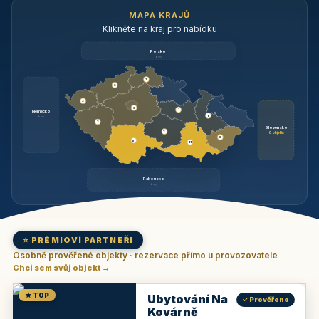
MAPA KRAJŮ
Klikněte na kraj pro nabídku
Polsko
brzy
3
3
3
3
1
Německo
1
brzy
3
Slovensko
2
6 objektů
6
9
11
Rakousko
brzy
⭐ PRÉMIOVÍ PARTNEŘI
Osobně prověřené objekty · rezervace přímo u provozovatele
Chci sem svůj objekt →
★ TOP
Ubytování Na
✓ Prověřeno
Kovárně