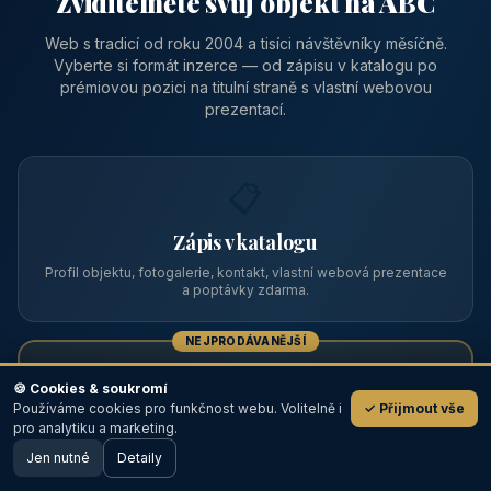
Zviditelněte svůj objekt na ABC
Web s tradicí od roku 2004 a tisíci návštěvníky měsíčně.
Vyberte si formát inzerce — od zápisu v katalogu po
prémiovou pozici na titulní straně s vlastní webovou
prezentací.
📋
Zápis v katalogu
Profil objektu, fotogalerie, kontakt, vlastní webová prezentace
a poptávky zdarma.
NEJPRODÁVANĚJŠÍ
⭐
🍪 Cookies & soukromí
Používáme cookies pro funkčnost webu. Volitelně i
✓ Přijmout vše
💬
Prémiový partner
pro analytiku a marketing.
Jen nutné
TOP pozice na titulce, přednost ve výpisech, zlatý odznak a
Detaily
🖥️ Desktop verze
Design
banner.