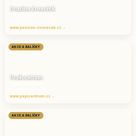
Penzion Zvoneček
Jetřichovice
ubytování České Švýcarsko
www.penzion-zvonecek.cz →
AKCE A BALÍČKY
Pepicentrum
Velké Karlovice
Ubytování v Beskydech
www.pepicentrum.cz →
AKCE A BALÍČKY