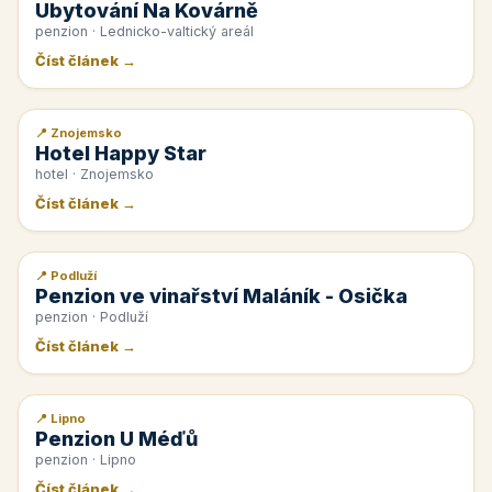
Ubytování Na Kovárně
penzion · Lednicko-valtický areál
Číst článek →
📍 Znojemsko
📰 PR článek
Hotel Happy Star
hotel · Znojemsko
Číst článek →
📍 Podluží
📰 PR článek
Penzion ve vinařství Maláník - Osička
penzion · Podluží
Číst článek →
📍 Lipno
📰 PR článek
Penzion U Méďů
penzion · Lipno
Číst článek →