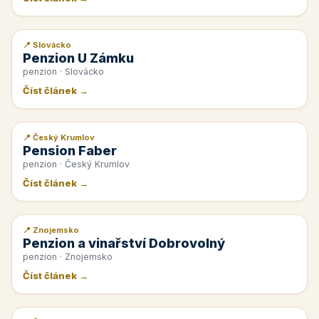
📍 Slovácko
📰 PR článek
Penzion U Zámku
penzion · Slovácko
Číst článek →
📍 Český Krumlov
📰 PR článek
Pension Faber
penzion · Český Krumlov
Číst článek →
📍 Znojemsko
📰 PR článek
Penzion a vinařství Dobrovolný
penzion · Znojemsko
Číst článek →