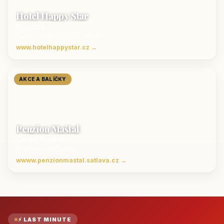
Hotel Happy Star
Hnanice
Luxusní ubytování jižní Morava
www.hotelhappystar.cz →
AKCE A BALÍČKY
Penzion Maštal
Český Krumlov
Penzion a restaurace
wwww.penzionmastal.satlava.cz →
⚡ LAST MINUTE