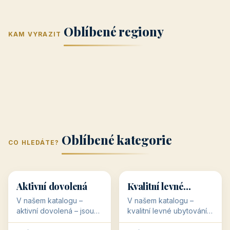
Jižní Morava
Jižní Čechy
(Jihomoravský
(Jihočeský
Střední Čechy
Oblíbené regiony
kraj)
Karlovarský
kraj)
KAM VYRAZIT
Zlínský kraj
Žilinský
(Středočeský
11 objektů
kraj
9 objektů
Liberecký kraj
6 objektů
Plzeňský kraj
4 objekty
kraj)
3 objekty
3 objekty
3 objekty
3 objekty
Oblíbené kategorie
CO HLEDÁTE?
🥾
💰
🥾
💰
36 objektů
34 objektů
Aktivní dovolená
Kvalitní levné
ubytování
V našem katalogu –
V našem katalogu –
aktivní dovolená – jsou
kvalitní levné ubytování –
pro Vás připraveny
jsou pro Vás připraveny