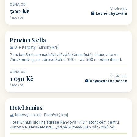
CENA OD
Vhodné pro
500 Kč
🏨 Levné ubytování
/ noc / os.
👥 44
🏡 penzion
Penzion Stella
🌄 Bílé Karpaty · Zlínský kraj
Penzion Stella se nachází v lázeňském městě Luhačovice ve
Zlínském kraji, na adrese Solné 1010 — asi 500 m od centra a 1
km od lázeňské kolo
CENA OD
Vhodné pro
1 050 Kč
🏨 Ubytování na horác
/ noc / os.
👥 50
🏨 hotel
Hotel Ennius
🏔️ Klatovy a okolí · Plzeňský kraj
Hotel Ennius sídlí na adrese Randova 111 v historickém centru
Klatov v Plzeňském kraji, „bráně Šumavy", jen pár kroků od
hlavního náměs