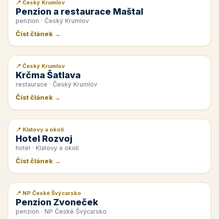
📍 Český Krumlov
📰 PR článek
Penzion a restaurace Maštal
penzion · Český Krumlov
Číst článek →
📍 Český Krumlov
📰 PR článek
Krčma Šatlava
restaurace · Český Krumlov
Číst článek →
📍 Klatovy a okolí
📰 PR článek
Hotel Rozvoj
hotel · Klatovy a okolí
Číst článek →
📍 NP České Švýcarsko
📰 PR článek
Penzion Zvoneček
penzion · NP České Švýcarsko