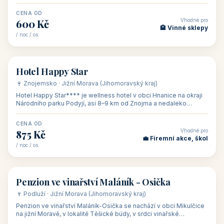
asi 8 km od dáln
CENA OD
Vhodné pro
600 Kč
🏨 Vinné sklepy
/ noc / os.
👥 54
🏨 hotel
Hotel Happy Star
🍷 Znojemsko · Jižní Morava (Jihomoravský kraj)
Hotel Happy Star**** je wellness hotel v obci Hnanice na okraji
Národního parku Podyjí, asi 8–9 km od Znojma a nedaleko
rakouských hranic, v
CENA OD
Vhodné pro
875 Kč
💼 Firemní akce, škol
/ noc / os.
👥 15
🏡 penzion
Penzion ve vinařství Maláník - Osička
🍷 Podluží · Jižní Morava (Jihomoravský kraj)
Penzion ve vinařství Maláník-Osička se nachází v obci Mikulčice
na jižní Moravě, v lokalitě Těšické búdy, v srdci vinařské
podoblasti Slovác