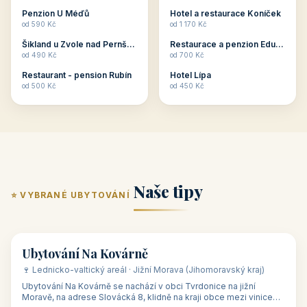
ubytování skupin v
zkušenosti pořádat i
Penzion U Méďů
Hotel a restaurace Koníček
penzionech, hotelích a
menší firemní akce a
od 590 Kč
od 1 170 Kč
apartmánech v ČR.
firemní školení, ale také
Šikland u Zvole nad Pernštejnem
Restaurace a penzion Eduard
Budete překva...
ob...
od 490 Kč
od 700 Kč
Restaurant - pension Rubín
Hotel Lípa
od 500 Kč
od 450 Kč
Naše tipy
⭐ VYBRANÉ UBYTOVÁNÍ
👥 17
🏡 penzion
Ubytování Na Kovárně
🍷 Lednicko-valtický areál · Jižní Morava (Jihomoravský kraj)
Ubytování Na Kovárně se nachází v obci Tvrdonice na jižní
Moravě, na adrese Slovácká 8, klidně na kraji obce mezi vinicemi,