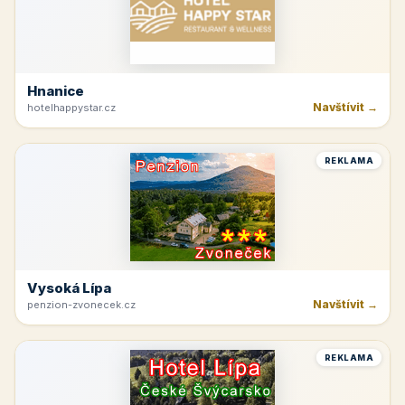
Hnanice
Navštívit →
hotelhappystar.cz
REKLAMA
Vysoká Lípa
Navštívit →
penzion-zvonecek.cz
REKLAMA