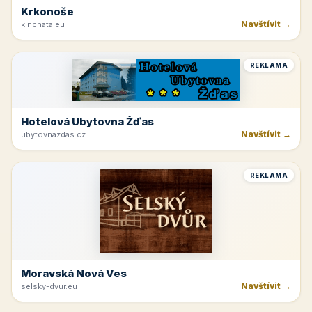
Krkonoše
Navštívit →
kinchata.eu
REKLAMA
Hotelová Ubytovna Žďas
Navštívit →
ubytovnazdas.cz
REKLAMA
Moravská Nová Ves
Navštívit →
selsky-dvur.eu