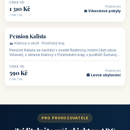
CENA OD
Vhodné pro
1 310 Kč
📅 Víkendové pobyty
/ noc / os.
👥 40
🏡 penzion
Pension Kalista
🏔️ Klatovy a okolí · Plzeňský kraj
Pension Kalista se nachází v osadě Radinovy, místní části obce
Vrhaveč, v okrese Klatovy v Plzeňském kraji, v podhůří Šumavy
— do města Klat
CENA OD
Vhodné pro
590 Kč
🏨 Levné ubytování
/ noc / os.
PRO PROVOZOVATELE