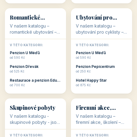
💕
🚴
32 objektů
32 objektů
Romantické
Ubytování pro
ubytování
cyklisty
V našem katalogu –
V našem katalogu –
romantické ubytování –
ubytování pro cyklisty –
jsou pro Vás připraveny
jsou pro Vás připraveny
objekty, které svojí
objekty, které jsou na
V TÉTO KATEGORII:
V TÉTO KATEGORII:
stavbou, polohou anebo
milovníky cykloturistiky
Penzion U Méďů
Penzion U Méďů
zaměřením nabízí
připraveny. Většinou mají
od 590 Kč
od 590 Kč
romantické pobyty.
přímo kolárny a...
Penzion Dřevák
Penzion Pepicentrum
Romantické ...
od 525 Kč
od 250 Kč
Restaurace a penzion Eduard
Hotel Happy Star
👥
💼
od 700 Kč
od 875 Kč
👥
💼
32 objektů
31 objektů
Skupinové pobyty
Firemní akce,
školení
V našem katalogu -
V našem katalogu –
skupinové pobyty - jsou
firemní akce, školení –
pro Vás připraveny
jsou pro Vás připraveny
objekty, které nabízí
objekty, které mají
V TÉTO KATEGORII:
V TÉTO KATEGORII: