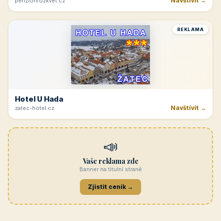
Navštívit →
penzionrozkvet.cz
REKLAMA
Hotel U Hada
Navštívit →
zatec-hotel.cz
📣
Vaše reklama zde
Banner na titulní straně
Zjistit ceník →