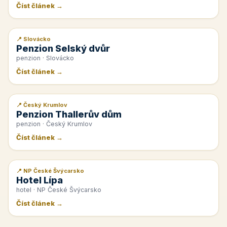
Číst článek →
📍 Slovácko
📰 PR článek
Penzion Selský dvůr
penzion · Slovácko
Číst článek →
📍 Český Krumlov
📰 PR článek
Penzion Thallerův dům
penzion · Český Krumlov
Číst článek →
📍 NP České Švýcarsko
📰 PR článek
Hotel Lípa
hotel · NP České Švýcarsko
Číst článek →