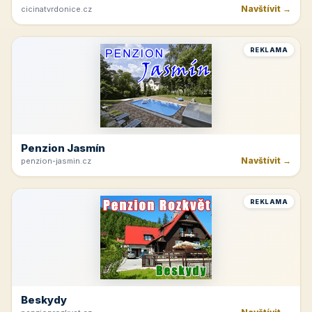
Navštívit →
cicinatvrdonice.cz
REKLAMA
Penzion Jasmín
Navštívit →
penzion-jasmin.cz
REKLAMA
Beskydy