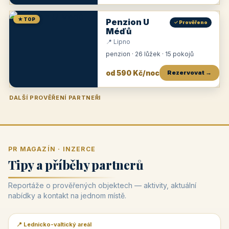
★ TOP
Penzion U
✓ Prověřeno
Méďů
📍 Lipno
penzion · 26 lůžek · 15 pokojů
od 590 Kč/noc
Rezervovat →
DALŠÍ PROVĚŘENÍ PARTNEŘI
Penzion U Zámku
Pension Faber
Penzion a vinařství Dobrovolný
Penzion a restaurace Maštal
Krčma Šatlava
Hotel Rozvoj
Penzion Zvoneček
Penzion Selský dvůr
Penzion Thallerův dům
Hotel Lípa
★
od 500 Kč
★
od 845 Kč
★
od 300 Kč
★
od 360 Kč
★
🍽️
★
od 400 Kč
★
od 550 Kč
★
od 530 Kč
★
od 1 190 Kč
★
od 450 Kč
PR MAGAZÍN · INZERCE
Tipy a příběhy partnerů
Reportáže o prověřených objektech — aktivity, aktuální
nabídky a kontakt na jednom místě.
📍 Lednicko-valtický areál
📰 PR článek