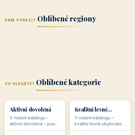
Jižní Morava
Jižní Čechy
(Jihomoravský
(Jihočeský
Střední Čechy
Oblíbené regiony
kraj)
Karlovarský
kraj)
KAM VYRAZIT
Zlínský kraj
Žilinský
(Středočeský
11 objektů
kraj
9 objektů
Liberecký kraj
6 objektů
Plzeňský kraj
4 objekty
kraj)
3 objekty
3 objekty
3 objekty
3 objekty
Oblíbené kategorie
CO HLEDÁTE?
🥾
💰
🥾
💰
36 objektů
34 objektů
Aktivní dovolená
Kvalitní levné
ubytování
V našem katalogu –
V našem katalogu –
aktivní dovolená – jsou
kvalitní levné ubytování –
pro Vás připraveny
jsou pro Vás připraveny