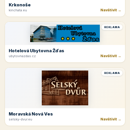
Krkonoše
Navštívit →
kinchata.eu
REKLAMA
Hotelová Ubytovna Žďas
Navštívit →
ubytovnazdas.cz
REKLAMA
Moravská Nová Ves
Navštívit →
selsky-dvur.eu