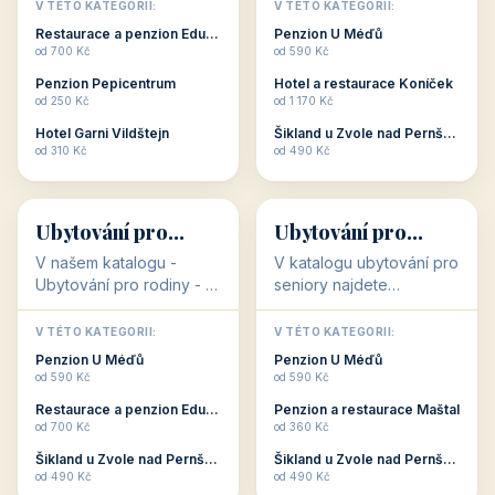
objekty, které s aktivní
objekty, které nabízí
V TÉTO KATEGORII:
V TÉTO KATEGORII:
dovolenou přímo
cenově dostupné
Restaurace a penzion Eduard
Penzion U Méďů
souvisejí. Aktivní
ubytování v ČR. Budete
od 700 Kč
od 590 Kč
dovolená nebo aktivní
překvapeni, že i v nižší
Penzion Pepicentrum
Hotel a restaurace Koníček
odpočinek jso...
c...
od 250 Kč
od 1 170 Kč
Hotel Garni Vildštejn
Šikland u Zvole nad Pernštejnem
👨‍👩‍👧‍👦
🧓
od 310 Kč
od 490 Kč
👨‍👩‍👧‍👦
🧓
34 objektů
33 objektů
Ubytování pro
Ubytování pro
rodiny
seniory
V našem katalogu -
V katalogu ubytování pro
Ubytování pro rodiny -
seniory najdete
jsou pro Vás připraveny
penziony a hotely, které
objekty, které svojí
jsou přizpůsobeny pro
V TÉTO KATEGORII:
V TÉTO KATEGORII:
polohou či vybaveností,
ubytování klientů vyššího
Penzion U Méďů
Penzion U Méďů
nabízí klidné ubytování
věku. Některé z nich
od 590 Kč
od 590 Kč
pro rodiny. Penziony,...
nabízí speciální balíč...
Restaurace a penzion Eduard
Penzion a restaurace Maštal
od 700 Kč
od 360 Kč
Šikland u Zvole nad Pernštejnem
Šikland u Zvole nad Pernštejnem
💕
🚴
od 490 Kč
od 490 Kč