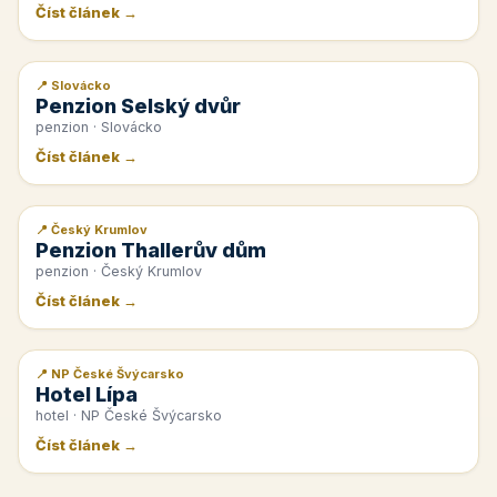
Číst článek →
📍 Slovácko
📰 PR článek
Penzion Selský dvůr
penzion · Slovácko
Číst článek →
📍 Český Krumlov
📰 PR článek
Penzion Thallerův dům
penzion · Český Krumlov
Číst článek →
📍 NP České Švýcarsko
📰 PR článek
Hotel Lípa
hotel · NP České Švýcarsko
Číst článek →