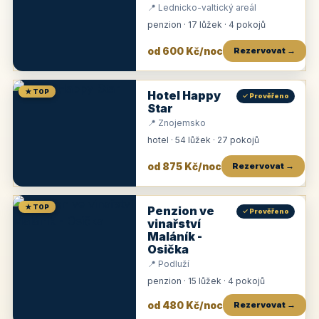
📍 Lednicko-valtický areál
penzion · 17 lůžek · 4 pokojů
od 600 Kč/noc
Rezervovat →
★ TOP
Hotel Happy
✓ Prověřeno
Star
📍 Znojemsko
hotel · 54 lůžek · 27 pokojů
od 875 Kč/noc
Rezervovat →
★ TOP
Penzion ve
✓ Prověřeno
vinařství
Maláník -
Osička
📍 Podluží
penzion · 15 lůžek · 4 pokojů
od 480 Kč/noc
Rezervovat →