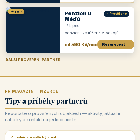
★ TOP
Penzion U
✓ Prověřeno
Méďů
📍 Lipno
penzion · 26 lůžek · 15 pokojů
od 590 Kč/noc
Rezervovat →
DALŠÍ PROVĚŘENÍ PARTNEŘI
Penzion U Zámku
Pension Faber
Penzion a vinařství Dobrovolný
Penzion a restaurace Maštal
Krčma Šatlava
Hotel Rozvoj
Penzion Zvoneček
Penzion Selský dvůr
Penzion Thallerův dům
Hotel Lípa
★
od 500 Kč
★
od 845 Kč
★
od 300 Kč
★
od 360 Kč
★
🍽️
★
od 400 Kč
★
od 550 Kč
★
od 530 Kč
★
od 1 190 Kč
★
od 450 Kč
PR MAGAZÍN · INZERCE
Tipy a příběhy partnerů
Reportáže o prověřených objektech — aktivity, aktuální
nabídky a kontakt na jednom místě.
📍 Lednicko-valtický areál
📰 PR článek