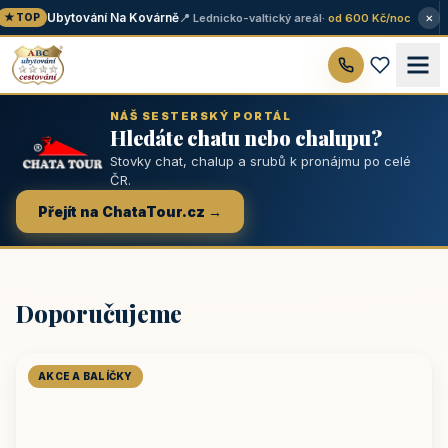
×
Ubytování Na Kovárně
📍 Lednicko-valtický areál
· od 600 Kč/noc
★ TOP
NÁŠ SESTERSKÝ PORTÁL
Hledáte chatu nebo chalupu?
Stovky chat, chalup a srubů k pronájmu po celé
ČR.
Přejít na ChataTour.cz →
Doporučujeme
AKCE A BALÍČKY