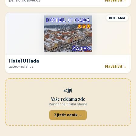
Navštívit →
penzionrozkvet.cz
REKLAMA
Hotel U Hada
Navštívit →
zatec-hotel.cz
📣
Vaše reklama zde
Banner na titulní straně
Zjistit ceník →