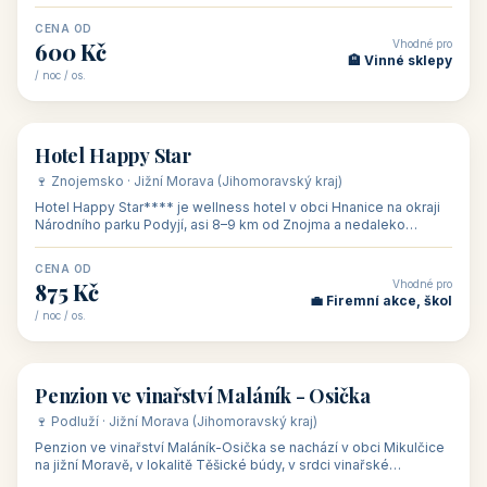
asi 8 km od dáln
CENA OD
Vhodné pro
600 Kč
🏨 Vinné sklepy
/ noc / os.
👥 54
🏨 hotel
Hotel Happy Star
🍷 Znojemsko · Jižní Morava (Jihomoravský kraj)
Hotel Happy Star**** je wellness hotel v obci Hnanice na okraji
Národního parku Podyjí, asi 8–9 km od Znojma a nedaleko
rakouských hranic, v
CENA OD
Vhodné pro
875 Kč
💼 Firemní akce, škol
/ noc / os.
👥 15
🏡 penzion
Penzion ve vinařství Maláník - Osička
🍷 Podluží · Jižní Morava (Jihomoravský kraj)
Penzion ve vinařství Maláník-Osička se nachází v obci Mikulčice
na jižní Moravě, v lokalitě Těšické búdy, v srdci vinařské
podoblasti Slovác