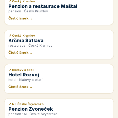
📍 Český Krumlov
📰 PR článek
Penzion a restaurace Maštal
penzion · Český Krumlov
Číst článek →
📍 Český Krumlov
📰 PR článek
Krčma Šatlava
restaurace · Český Krumlov
Číst článek →
📍 Klatovy a okolí
📰 PR článek
Hotel Rozvoj
hotel · Klatovy a okolí
Číst článek →
📍 NP České Švýcarsko
📰 PR článek
Penzion Zvoneček
penzion · NP České Švýcarsko