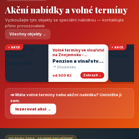
Akční nabídky a volné termíny
Vyzkoušejte tyto objekty se speciální nabídkou — kontaktujte
přímo provozovatele
Všechny objekty →
⚡ AKCE
⚡ AKCE
Volné termíny ve vinařství
na Znojemsku -
degustace vín
Penzion a vinařství
Dobrovolný
📍 Znojemsko
od 300 Kč
Zobrazit →
📣 Máte volné termíny nebo akční nabídku? Umístěte ji
sem.
Inzerovat akci →
OD ROKU 2004 · OSOBNĚ PROVĚŘENÉ