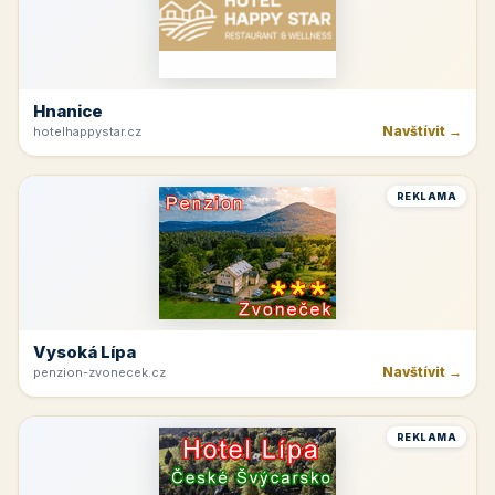
Hnanice
Navštívit →
hotelhappystar.cz
REKLAMA
Vysoká Lípa
Navštívit →
penzion-zvonecek.cz
REKLAMA