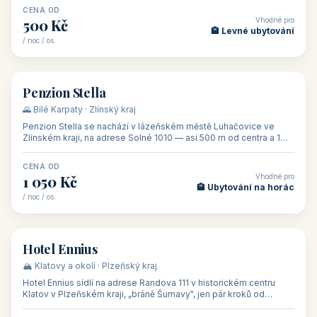
CENA OD
Vhodné pro
500 Kč
🏨 Levné ubytování
/ noc / os.
👥 44
🏡 penzion
Penzion Stella
🌄 Bílé Karpaty · Zlínský kraj
Penzion Stella se nachází v lázeňském městě Luhačovice ve
Zlínském kraji, na adrese Solné 1010 — asi 500 m od centra a 1
km od lázeňské kolo
CENA OD
Vhodné pro
1 050 Kč
🏨 Ubytování na horác
/ noc / os.
👥 50
🏨 hotel
Hotel Ennius
🏔️ Klatovy a okolí · Plzeňský kraj
Hotel Ennius sídlí na adrese Randova 111 v historickém centru
Klatov v Plzeňském kraji, „bráně Šumavy", jen pár kroků od
hlavního náměs