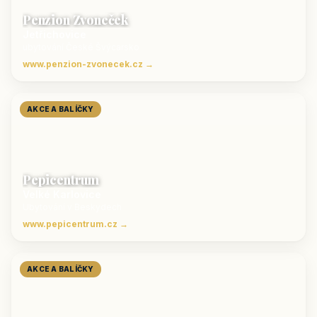
Penzion Zvoneček
Jetřichovice
ubytování České Švýcarsko
www.penzion-zvonecek.cz →
AKCE A BALÍČKY
Pepicentrum
Velké Karlovice
Ubytování v Beskydech
www.pepicentrum.cz →
AKCE A BALÍČKY