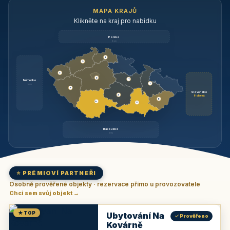
MAPA KRAJŮ
Klikněte na kraj pro nabídku
Polsko
brzy
3
3
3
3
1
Německo
1
brzy
3
Slovensko
2
6 objektů
6
9
11
Rakousko
brzy
⭐ PRÉMIOVÍ PARTNEŘI
Osobně prověřené objekty · rezervace přímo u provozovatele
Chci sem svůj objekt →
★ TOP
Ubytování Na
✓ Prověřeno
Kovárně