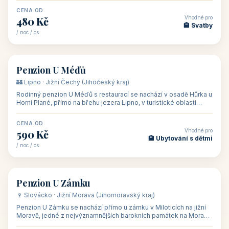
CENA OD
Vhodné pro
480 Kč
🏨 Svatby
/ noc / os.
👥 26
🏡 penzion
Penzion U Méďů
🏰 Lipno · Jižní Čechy (Jihočeský kraj)
Rodinný penzion U Méďů s restaurací se nachází v osadě Hůrka u
Horní Plané, přímo na břehu jezera Lipno, v turistické oblasti
Šumava. Pokoje
CENA OD
Vhodné pro
590 Kč
🏨 Ubytování s dětmi
/ noc / os.
👥 28
🏡 penzion
Penzion U Zámku
🍷 Slovácko · Jižní Morava (Jihomoravský kraj)
Penzion U Zámku se nachází přímo u zámku v Miloticích na jižní
Moravě, jedné z nejvýznamnějších barokních památek na Moravě,
v budově bývalé