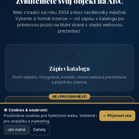
Zviditelněte svůj objekt na ABC
Web s tradicí od roku 2004 a tisíci návštěvníky měsíčně.
Vyberte si formát inzerce — od zápisu v katalogu po
prémiovou pozici na titulní straně s vlastní webovou
prezentací.
📋
Zápis v katalogu
Profil objektu, fotogalerie, kontakt, vlastní webová prezentace
a poptávky zdarma.
NEJPRODÁVANĚJŠÍ
⭐
🍪 Cookies & soukromí
Používáme cookies pro funkčnost webu. Volitelně i
✓ Přijmout vše
💬
Prémiový partner
pro analytiku a marketing.
Jen nutné
TOP pozice na titulce, přednost ve výpisech, zlatý odznak a
Detaily
🖥️ Desktop verze
Design
banner.