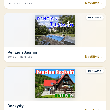
Navštívit →
cicinatvrdonice.cz
REKLAMA
Penzion Jasmín
Navštívit →
penzion-jasmin.cz
REKLAMA
Beskydy