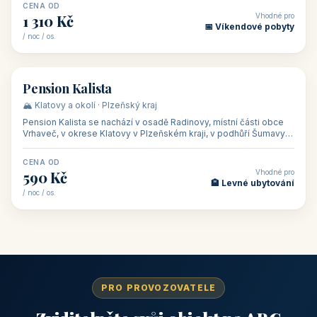
CENA OD
Vhodné pro
1 310 Kč
📅 Víkendové pobyty
/ noc / os.
👥 40
🏡 penzion
Pension Kalista
🏔️ Klatovy a okolí · Plzeňský kraj
Pension Kalista se nachází v osadě Radinovy, místní části obce
Vrhaveč, v okrese Klatovy v Plzeňském kraji, v podhůří Šumavy
— do města Klat
CENA OD
Vhodné pro
590 Kč
🏨 Levné ubytování
/ noc / os.
PRO PROVOZOVATELE