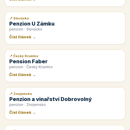
📍 Slovácko
📰 PR článek
Penzion U Zámku
penzion · Slovácko
Číst článek →
📍 Český Krumlov
📰 PR článek
Pension Faber
penzion · Český Krumlov
Číst článek →
📍 Znojemsko
📰 PR článek
Penzion a vinařství Dobrovolný
penzion · Znojemsko
Číst článek →