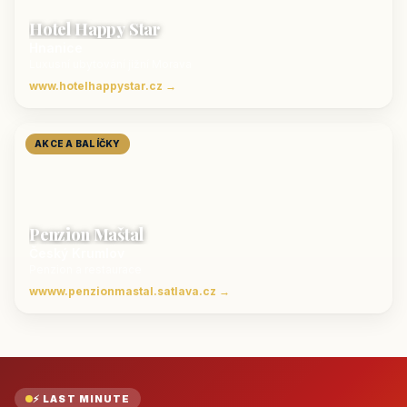
Hotel Happy Star
Hnanice
Luxusní ubytování jižní Morava
www.hotelhappystar.cz →
AKCE A BALÍČKY
Penzion Maštal
Český Krumlov
Penzion a restaurace
wwww.penzionmastal.satlava.cz →
⚡ LAST MINUTE