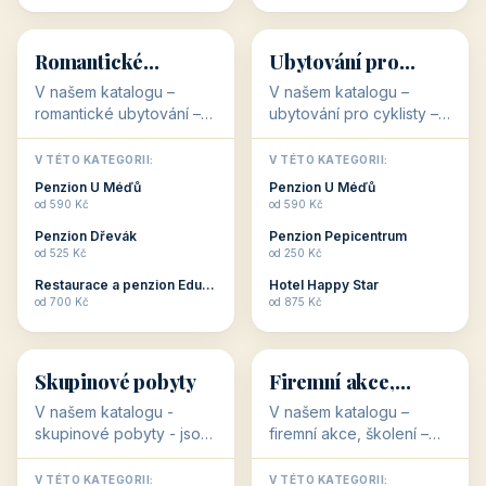
💕
🚴
32 objektů
32 objektů
Romantické
Ubytování pro
ubytování
cyklisty
V našem katalogu –
V našem katalogu –
romantické ubytování –
ubytování pro cyklisty –
jsou pro Vás připraveny
jsou pro Vás připraveny
objekty, které svojí
objekty, které jsou na
V TÉTO KATEGORII:
V TÉTO KATEGORII:
stavbou, polohou anebo
milovníky cykloturistiky
Penzion U Méďů
Penzion U Méďů
zaměřením nabízí
připraveny. Většinou mají
od 590 Kč
od 590 Kč
romantické pobyty.
přímo kolárny a...
Penzion Dřevák
Penzion Pepicentrum
Romantické ...
od 525 Kč
od 250 Kč
Restaurace a penzion Eduard
Hotel Happy Star
👥
💼
od 700 Kč
od 875 Kč
👥
💼
32 objektů
31 objektů
Skupinové pobyty
Firemní akce,
školení
V našem katalogu -
V našem katalogu –
skupinové pobyty - jsou
firemní akce, školení –
pro Vás připraveny
jsou pro Vás připraveny
objekty, které nabízí
objekty, které mají
V TÉTO KATEGORII:
V TÉTO KATEGORII: