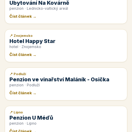
Ubytování Na Kovárně
penzion · Lednicko-valtický areál
Číst článek →
📍 Znojemsko
📰 PR článek
Hotel Happy Star
hotel · Znojemsko
Číst článek →
📍 Podluží
📰 PR článek
Penzion ve vinařství Maláník - Osička
penzion · Podluží
Číst článek →
📍 Lipno
📰 PR článek
Penzion U Méďů
penzion · Lipno
Číst článek →