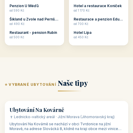
ubytování skupin v
zkušenosti pořádat i
Penzion U Méďů
Hotel a restaurace Koníček
penzionech, hotelích a
menší firemní akce a
od 590 Kč
od 1 170 Kč
apartmánech v ČR.
firemní školení, ale také
Šikland u Zvole nad Pernštejnem
Restaurace a penzion Eduard
Budete překva...
ob...
od 490 Kč
od 700 Kč
Restaurant - pension Rubín
Hotel Lípa
od 500 Kč
od 450 Kč
Naše tipy
⭐ VYBRANÉ UBYTOVÁNÍ
👥 17
🏡 penzion
Ubytování Na Kovárně
🍷 Lednicko-valtický areál · Jižní Morava (Jihomoravský kraj)
Ubytování Na Kovárně se nachází v obci Tvrdonice na jižní
Moravě, na adrese Slovácká 8, klidně na kraji obce mezi vinicemi,