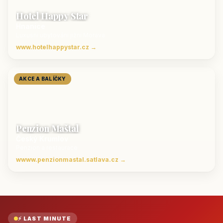
Hotel Happy Star
Hnanice
Luxusní ubytování jižní Morava
www.hotelhappystar.cz →
AKCE A BALÍČKY
Penzion Maštal
Český Krumlov
Penzion a restaurace
wwww.penzionmastal.satlava.cz →
⚡ LAST MINUTE