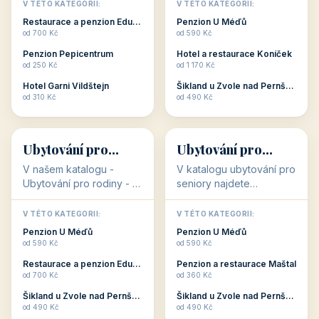
objekty, které s aktivní
objekty, které nabízí
V TÉTO KATEGORII:
V TÉTO KATEGORII:
dovolenou přímo
cenově dostupné
Restaurace a penzion Eduard
Penzion U Méďů
souvisejí. Aktivní
ubytování v ČR. Budete
od 700 Kč
od 590 Kč
dovolená nebo aktivní
překvapeni, že i v nižší
Penzion Pepicentrum
Hotel a restaurace Koníček
odpočinek jso...
c...
od 250 Kč
od 1 170 Kč
Hotel Garni Vildštejn
Šikland u Zvole nad Pernštejnem
👨‍👩‍👧‍👦
🧓
od 310 Kč
od 490 Kč
👨‍👩‍👧‍👦
🧓
34 objektů
33 objektů
Ubytování pro
Ubytování pro
rodiny
seniory
V našem katalogu -
V katalogu ubytování pro
Ubytování pro rodiny -
seniory najdete
jsou pro Vás připraveny
penziony a hotely, které
objekty, které svojí
jsou přizpůsobeny pro
V TÉTO KATEGORII:
V TÉTO KATEGORII:
polohou či vybaveností,
ubytování klientů vyššího
Penzion U Méďů
Penzion U Méďů
nabízí klidné ubytování
věku. Některé z nich
od 590 Kč
od 590 Kč
pro rodiny. Penziony,...
nabízí speciální balíč...
Restaurace a penzion Eduard
Penzion a restaurace Maštal
od 700 Kč
od 360 Kč
Šikland u Zvole nad Pernštejnem
Šikland u Zvole nad Pernštejnem
💕
🚴
od 490 Kč
od 490 Kč