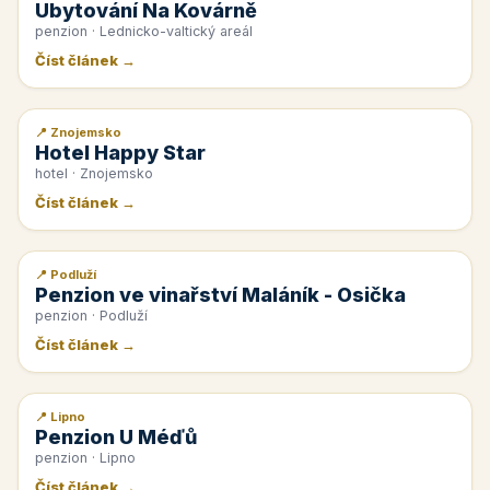
Ubytování Na Kovárně
penzion · Lednicko-valtický areál
Číst článek →
📍 Znojemsko
📰 PR článek
Hotel Happy Star
hotel · Znojemsko
Číst článek →
📍 Podluží
📰 PR článek
Penzion ve vinařství Maláník - Osička
penzion · Podluží
Číst článek →
📍 Lipno
📰 PR článek
Penzion U Méďů
penzion · Lipno
Číst článek →