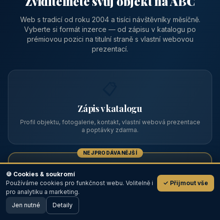
Zviditelněte svůj objekt na ABC
Web s tradicí od roku 2004 a tisíci návštěvníky měsíčně.
Vyberte si formát inzerce — od zápisu v katalogu po
prémiovou pozici na titulní straně s vlastní webovou
prezentací.
📋
Zápis v katalogu
Profil objektu, fotogalerie, kontakt, vlastní webová prezentace
a poptávky zdarma.
NEJPRODÁVANĚJŠÍ
⭐
🍪 Cookies & soukromí
Používáme cookies pro funkčnost webu. Volitelně i
✓ Přijmout vše
💬
Prémiový partner
pro analytiku a marketing.
Jen nutné
TOP pozice na titulce, přednost ve výpisech, zlatý odznak a
Detaily
🖥️ Desktop verze
Design
banner.