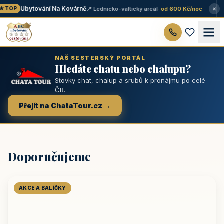
×
Ubytování Na Kovárně
📍 Lednicko-valtický areál
· od 600 Kč/noc
 TOP
NÁŠ SESTERSKÝ PORTÁL
Hledáte chatu nebo chalupu?
Stovky chat, chalup a srubů k pronájmu po celé
ČR.
Přejít na ChataTour.cz →
Doporučujeme
AKCE A BALÍČKY