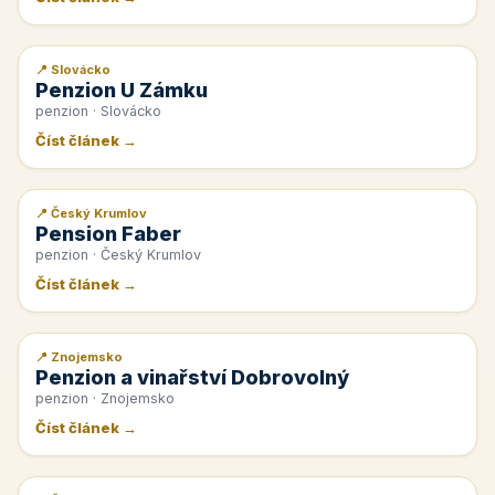
📍 Slovácko
📰 PR článek
Penzion U Zámku
penzion · Slovácko
Číst článek →
📍 Český Krumlov
📰 PR článek
Pension Faber
penzion · Český Krumlov
Číst článek →
📍 Znojemsko
📰 PR článek
Penzion a vinařství Dobrovolný
penzion · Znojemsko
Číst článek →