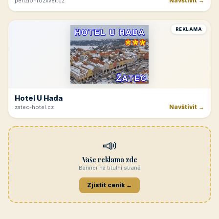
Navštívit →
penzionrozkvet.cz
REKLAMA
Hotel U Hada
Navštívit →
zatec-hotel.cz
📣
Vaše reklama zde
Banner na titulní straně
Zjistit ceník →