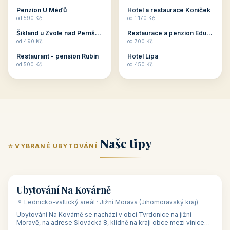
ubytování skupin v
zkušenosti pořádat i
Penzion U Méďů
Hotel a restaurace Koníček
penzionech, hotelích a
menší firemní akce a
od 590 Kč
od 1 170 Kč
apartmánech v ČR.
firemní školení, ale také
Šikland u Zvole nad Pernštejnem
Restaurace a penzion Eduard
Budete překva...
ob...
od 490 Kč
od 700 Kč
Restaurant - pension Rubín
Hotel Lípa
od 500 Kč
od 450 Kč
Naše tipy
⭐ VYBRANÉ UBYTOVÁNÍ
👥 17
🏡 penzion
Ubytování Na Kovárně
🍷 Lednicko-valtický areál · Jižní Morava (Jihomoravský kraj)
Ubytování Na Kovárně se nachází v obci Tvrdonice na jižní
Moravě, na adrese Slovácká 8, klidně na kraji obce mezi vinicemi,