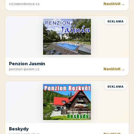
Navštívit →
cicinatvrdonice.cz
REKLAMA
Penzion Jasmín
Navštívit →
penzion-jasmin.cz
REKLAMA
Beskydy