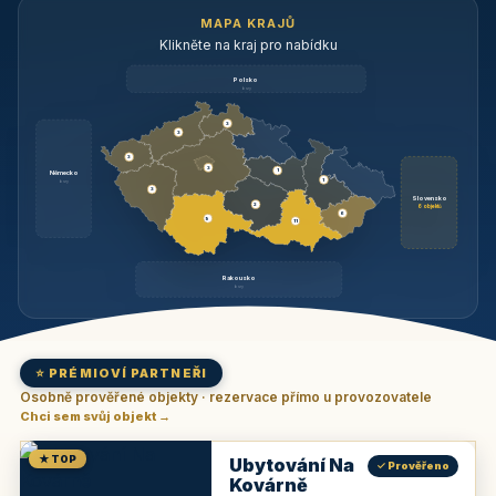
MAPA KRAJŮ
Klikněte na kraj pro nabídku
Polsko
brzy
3
3
3
3
1
Německo
1
brzy
3
Slovensko
2
6 objektů
6
9
11
Rakousko
brzy
⭐ PRÉMIOVÍ PARTNEŘI
Osobně prověřené objekty · rezervace přímo u provozovatele
Chci sem svůj objekt →
★ TOP
Ubytování Na
✓ Prověřeno
Kovárně