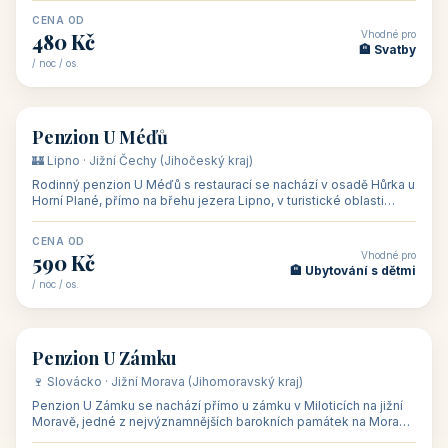
CENA OD
Vhodné pro
480 Kč
🏨 Svatby
/ noc / os.
👥 26
🏡 penzion
Penzion U Méďů
🏰 Lipno · Jižní Čechy (Jihočeský kraj)
Rodinný penzion U Méďů s restaurací se nachází v osadě Hůrka u
Horní Plané, přímo na břehu jezera Lipno, v turistické oblasti
Šumava. Pokoje
CENA OD
Vhodné pro
590 Kč
🏨 Ubytování s dětmi
/ noc / os.
👥 28
🏡 penzion
Penzion U Zámku
🍷 Slovácko · Jižní Morava (Jihomoravský kraj)
Penzion U Zámku se nachází přímo u zámku v Miloticích na jižní
Moravě, jedné z nejvýznamnějších barokních památek na Moravě,
v budově bývalé