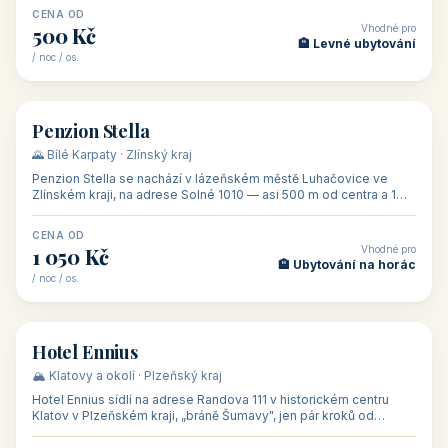
CENA OD
Vhodné pro
500 Kč
🏨 Levné ubytování
/ noc / os.
👥 44
🏡 penzion
Penzion Stella
🌄 Bílé Karpaty · Zlínský kraj
Penzion Stella se nachází v lázeňském městě Luhačovice ve
Zlínském kraji, na adrese Solné 1010 — asi 500 m od centra a 1
km od lázeňské kolo
CENA OD
Vhodné pro
1 050 Kč
🏨 Ubytování na horác
/ noc / os.
👥 50
🏨 hotel
Hotel Ennius
🏔️ Klatovy a okolí · Plzeňský kraj
Hotel Ennius sídlí na adrese Randova 111 v historickém centru
Klatov v Plzeňském kraji, „bráně Šumavy", jen pár kroků od
hlavního náměs