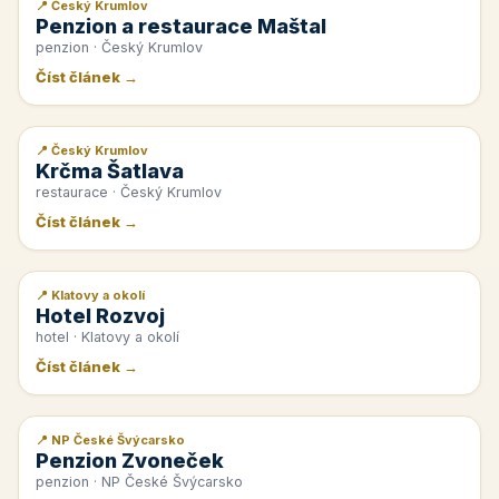
📍 Český Krumlov
📰 PR článek
Penzion a restaurace Maštal
penzion · Český Krumlov
Číst článek →
📍 Český Krumlov
📰 PR článek
Krčma Šatlava
restaurace · Český Krumlov
Číst článek →
📍 Klatovy a okolí
📰 PR článek
Hotel Rozvoj
hotel · Klatovy a okolí
Číst článek →
📍 NP České Švýcarsko
📰 PR článek
Penzion Zvoneček
penzion · NP České Švýcarsko