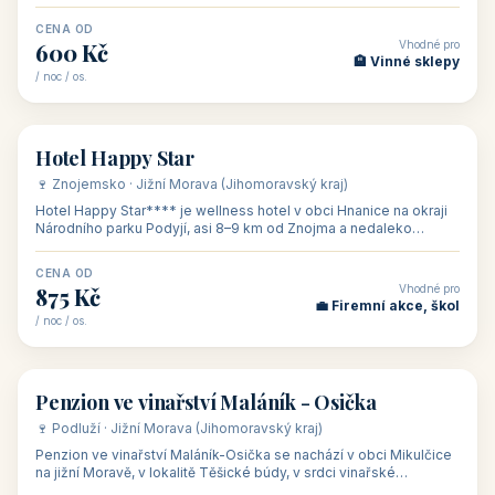
asi 8 km od dáln
CENA OD
Vhodné pro
600 Kč
🏨 Vinné sklepy
/ noc / os.
👥 54
🏨 hotel
Hotel Happy Star
🍷 Znojemsko · Jižní Morava (Jihomoravský kraj)
Hotel Happy Star**** je wellness hotel v obci Hnanice na okraji
Národního parku Podyjí, asi 8–9 km od Znojma a nedaleko
rakouských hranic, v
CENA OD
Vhodné pro
875 Kč
💼 Firemní akce, škol
/ noc / os.
👥 15
🏡 penzion
Penzion ve vinařství Maláník - Osička
🍷 Podluží · Jižní Morava (Jihomoravský kraj)
Penzion ve vinařství Maláník-Osička se nachází v obci Mikulčice
na jižní Moravě, v lokalitě Těšické búdy, v srdci vinařské
podoblasti Slovác