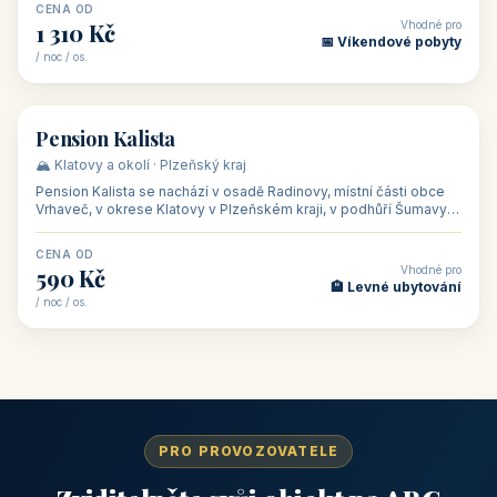
CENA OD
Vhodné pro
1 310 Kč
📅 Víkendové pobyty
/ noc / os.
👥 40
🏡 penzion
Pension Kalista
🏔️ Klatovy a okolí · Plzeňský kraj
Pension Kalista se nachází v osadě Radinovy, místní části obce
Vrhaveč, v okrese Klatovy v Plzeňském kraji, v podhůří Šumavy
— do města Klat
CENA OD
Vhodné pro
590 Kč
🏨 Levné ubytování
/ noc / os.
PRO PROVOZOVATELE