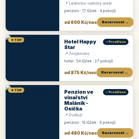
📍 Lednicko-valtický areál
penzion · 17 lůžek · 4 pokojů
od 600 Kč/noc
Rezervovat →
★ TOP
Hotel Happy
✓ Prověřeno
Star
📍 Znojemsko
hotel · 54 lůžek · 27 pokojů
od 875 Kč/noc
Rezervovat →
★ TOP
Penzion ve
✓ Prověřeno
vinařství
Maláník -
Osička
📍 Podluží
penzion · 15 lůžek · 4 pokojů
od 480 Kč/noc
Rezervovat →