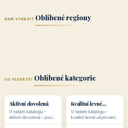
Jižní Morava
Jižní Čechy
(Jihomoravský
(Jihočeský
Střední Čechy
Oblíbené regiony
kraj)
Karlovarský
kraj)
KAM VYRAZIT
Zlínský kraj
Žilinský
(Středočeský
11 objektů
kraj
9 objektů
Liberecký kraj
6 objektů
Plzeňský kraj
4 objekty
kraj)
3 objekty
3 objekty
3 objekty
3 objekty
Oblíbené kategorie
CO HLEDÁTE?
🥾
💰
🥾
💰
36 objektů
34 objektů
Aktivní dovolená
Kvalitní levné
ubytování
V našem katalogu –
V našem katalogu –
aktivní dovolená – jsou
kvalitní levné ubytování –
pro Vás připraveny
jsou pro Vás připraveny