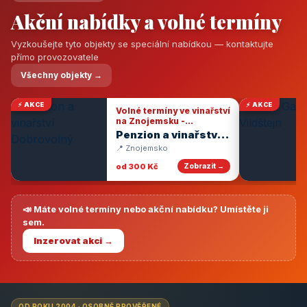
Akční nabídky a volné termíny
Vyzkoušejte tyto objekty se speciální nabídkou — kontaktujte
přímo provozovatele
Všechny objekty →
⚡ AKCE
⚡ AKCE
Volné termíny ve vinařství
na Znojemsku -
degustace vín
Penzion a vinařství
Dobrovolný
📍 Znojemsko
od 300 Kč
Zobrazit →
📣 Máte volné termíny nebo akční nabídku? Umístěte ji
sem.
Inzerovat akci →
OD ROKU 2004 · OSOBNĚ PROVĚŘENÉ