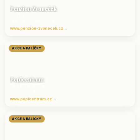
Penzion Zvoneček
Jetřichovice
ubytování České Švýcarsko
www.penzion-zvonecek.cz →
AKCE A BALÍČKY
Pepicentrum
Velké Karlovice
Ubytování v Beskydech
www.pepicentrum.cz →
AKCE A BALÍČKY