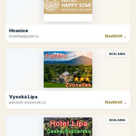
Hnanice
Navštívit →
hotelhappystar.cz
REKLAMA
Vysoká Lípa
Navštívit →
penzion-zvonecek.cz
REKLAMA