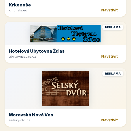
Krkonoše
Navštívit →
kinchata.eu
REKLAMA
Hotelová Ubytovna Žďas
Navštívit →
ubytovnazdas.cz
REKLAMA
Moravská Nová Ves
Navštívit →
selsky-dvur.eu