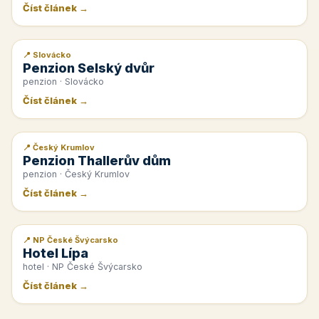
Číst článek →
📍 Slovácko
📰 PR článek
Penzion Selský dvůr
penzion · Slovácko
Číst článek →
📍 Český Krumlov
📰 PR článek
Penzion Thallerův dům
penzion · Český Krumlov
Číst článek →
📍 NP České Švýcarsko
📰 PR článek
Hotel Lípa
hotel · NP České Švýcarsko
Číst článek →