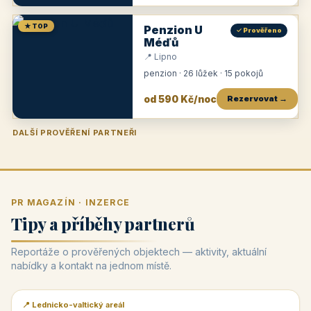
★ TOP
Penzion U
✓ Prověřeno
Méďů
📍 Lipno
penzion · 26 lůžek · 15 pokojů
od 590 Kč/noc
Rezervovat →
DALŠÍ PROVĚŘENÍ PARTNEŘI
Penzion U Zámku
Pension Faber
Penzion a vinařství Dobrovolný
Penzion a restaurace Maštal
Krčma Šatlava
Hotel Rozvoj
Penzion Zvoneček
Penzion Selský dvůr
Penzion Thallerův dům
Hotel Lípa
★
od 500 Kč
★
od 845 Kč
★
od 300 Kč
★
od 360 Kč
★
🍽️
★
od 400 Kč
★
od 550 Kč
★
od 530 Kč
★
od 1 190 Kč
★
od 450 Kč
PR MAGAZÍN · INZERCE
Tipy a příběhy partnerů
Reportáže o prověřených objektech — aktivity, aktuální
nabídky a kontakt na jednom místě.
📍 Lednicko-valtický areál
📰 PR článek