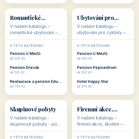
💕
🚴
32 objektů
32 objektů
Romantické
Ubytování pro
ubytování
cyklisty
V našem katalogu –
V našem katalogu –
romantické ubytování –
ubytování pro cyklisty –
jsou pro Vás připraveny
jsou pro Vás připraveny
objekty, které svojí
objekty, které jsou na
V TÉTO KATEGORII:
V TÉTO KATEGORII:
stavbou, polohou anebo
milovníky cykloturistiky
Penzion U Méďů
Penzion U Méďů
zaměřením nabízí
připraveny. Většinou mají
od 590 Kč
od 590 Kč
romantické pobyty.
přímo kolárny a...
Penzion Dřevák
Penzion Pepicentrum
Romantické ...
od 525 Kč
od 250 Kč
Restaurace a penzion Eduard
Hotel Happy Star
👥
💼
od 700 Kč
od 875 Kč
👥
💼
32 objektů
31 objektů
Skupinové pobyty
Firemní akce,
školení
V našem katalogu -
V našem katalogu –
skupinové pobyty - jsou
firemní akce, školení –
pro Vás připraveny
jsou pro Vás připraveny
objekty, které nabízí
objekty, které mají
V TÉTO KATEGORII:
V TÉTO KATEGORII: