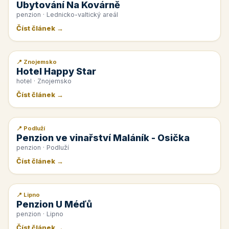
Ubytování Na Kovárně
penzion · Lednicko-valtický areál
Číst článek →
📍 Znojemsko
📰 PR článek
Hotel Happy Star
hotel · Znojemsko
Číst článek →
📍 Podluží
📰 PR článek
Penzion ve vinařství Maláník - Osička
penzion · Podluží
Číst článek →
📍 Lipno
📰 PR článek
Penzion U Méďů
penzion · Lipno
Číst článek →