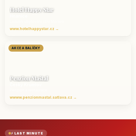
Hotel Happy Star
Hnanice
Luxusní ubytování jižní Morava
www.hotelhappystar.cz →
AKCE A BALÍČKY
Penzion Maštal
Český Krumlov
Penzion a restaurace
wwww.penzionmastal.satlava.cz →
⚡ LAST MINUTE