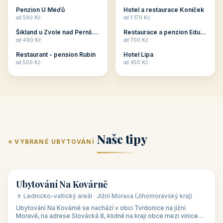
ubytování skupin v
zkušenosti pořádat i
Penzion U Méďů
Hotel a restaurace Koníček
penzionech, hotelích a
menší firemní akce a
od 590 Kč
od 1 170 Kč
apartmánech v ČR.
firemní školení, ale také
Šikland u Zvole nad Pernštejnem
Restaurace a penzion Eduard
Budete překva...
ob...
od 490 Kč
od 700 Kč
Restaurant - pension Rubín
Hotel Lípa
od 500 Kč
od 450 Kč
Naše tipy
⭐ VYBRANÉ UBYTOVÁNÍ
👥 17
🏡 penzion
Ubytování Na Kovárně
🍷 Lednicko-valtický areál · Jižní Morava (Jihomoravský kraj)
Ubytování Na Kovárně se nachází v obci Tvrdonice na jižní
Moravě, na adrese Slovácká 8, klidně na kraji obce mezi vinicemi,