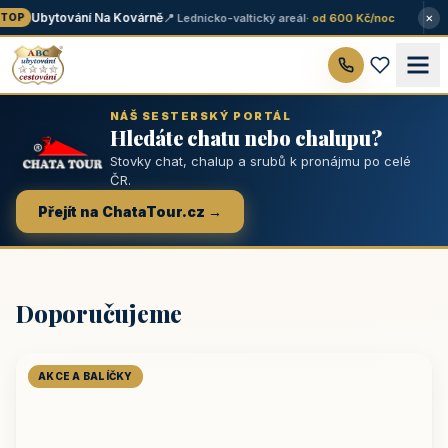
×
Ubytování Na Kovárně
📍 Lednicko-valtický areál
· od 600 Kč/noc
OP
NÁŠ SESTERSKÝ PORTÁL
Hledáte chatu nebo chalupu?
Stovky chat, chalup a srubů k pronájmu po celé
ČR.
Přejít na ChataTour.cz →
Doporučujeme
AKCE A BALÍČKY