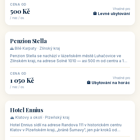
CENA OD
Vhodné pro
500 Kč
🏨 Levné ubytování
/ noc / os.
👥 44
🏡 penzion
Penzion Stella
🌄 Bílé Karpaty · Zlínský kraj
Penzion Stella se nachází v lázeňském městě Luhačovice ve
Zlínském kraji, na adrese Solné 1010 — asi 500 m od centra a 1
km od lázeňské kolo
CENA OD
Vhodné pro
1 050 Kč
🏨 Ubytování na horác
/ noc / os.
👥 50
🏨 hotel
Hotel Ennius
🏔️ Klatovy a okolí · Plzeňský kraj
Hotel Ennius sídlí na adrese Randova 111 v historickém centru
Klatov v Plzeňském kraji, „bráně Šumavy", jen pár kroků od
hlavního náměs