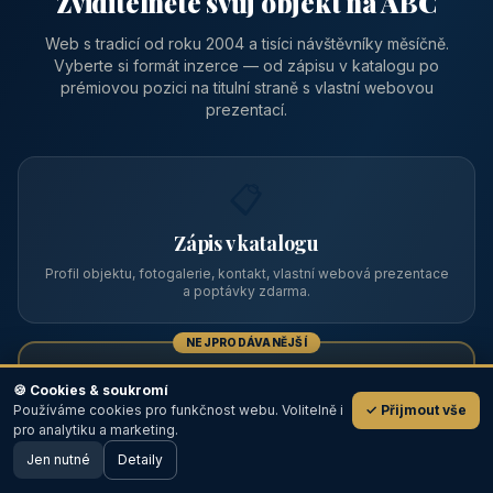
Zviditelněte svůj objekt na ABC
Web s tradicí od roku 2004 a tisíci návštěvníky měsíčně.
Vyberte si formát inzerce — od zápisu v katalogu po
prémiovou pozici na titulní straně s vlastní webovou
prezentací.
📋
Zápis v katalogu
Profil objektu, fotogalerie, kontakt, vlastní webová prezentace
a poptávky zdarma.
NEJPRODÁVANĚJŠÍ
⭐
🍪 Cookies & soukromí
Používáme cookies pro funkčnost webu. Volitelně i
✓ Přijmout vše
💬
Prémiový partner
pro analytiku a marketing.
Jen nutné
TOP pozice na titulce, přednost ve výpisech, zlatý odznak a
Detaily
🖥️ Desktop verze
Design
banner.