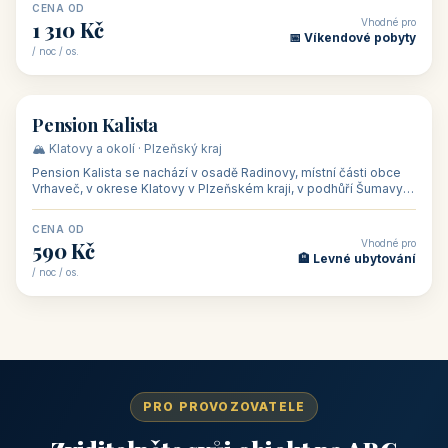
CENA OD
Vhodné pro
1 310 Kč
📅 Víkendové pobyty
/ noc / os.
👥 40
🏡 penzion
Pension Kalista
🏔️ Klatovy a okolí · Plzeňský kraj
Pension Kalista se nachází v osadě Radinovy, místní části obce
Vrhaveč, v okrese Klatovy v Plzeňském kraji, v podhůří Šumavy
— do města Klat
CENA OD
Vhodné pro
590 Kč
🏨 Levné ubytování
/ noc / os.
PRO PROVOZOVATELE