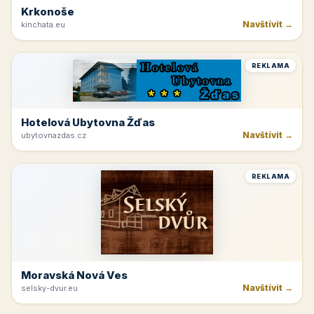
Krkonoše
Navštívit →
kinchata.eu
REKLAMA
Hotelová Ubytovna Žďas
Navštívit →
ubytovnazdas.cz
REKLAMA
Moravská Nová Ves
Navštívit →
selsky-dvur.eu