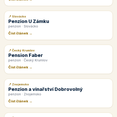
📍 Slovácko
📰 PR článek
Penzion U Zámku
penzion · Slovácko
Číst článek →
📍 Český Krumlov
📰 PR článek
Pension Faber
penzion · Český Krumlov
Číst článek →
📍 Znojemsko
📰 PR článek
Penzion a vinařství Dobrovolný
penzion · Znojemsko
Číst článek →