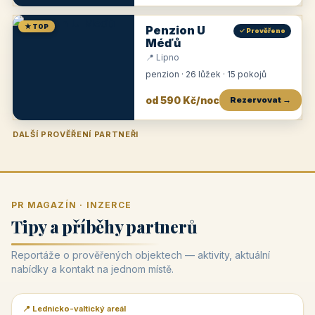
★ TOP
Penzion U
✓ Prověřeno
Méďů
📍 Lipno
penzion · 26 lůžek · 15 pokojů
od 590 Kč/noc
Rezervovat →
DALŠÍ PROVĚŘENÍ PARTNEŘI
Penzion U Zámku
Pension Faber
Penzion a vinařství Dobrovolný
Penzion a restaurace Maštal
Krčma Šatlava
Hotel Rozvoj
Penzion Zvoneček
Penzion Selský dvůr
Penzion Thallerův dům
Hotel Lípa
★
od 500 Kč
★
od 845 Kč
★
od 300 Kč
★
od 360 Kč
★
🍽️
★
od 400 Kč
★
od 550 Kč
★
od 530 Kč
★
od 1 190 Kč
★
od 450 Kč
PR MAGAZÍN · INZERCE
Tipy a příběhy partnerů
Reportáže o prověřených objektech — aktivity, aktuální
nabídky a kontakt na jednom místě.
📍 Lednicko-valtický areál
📰 PR článek