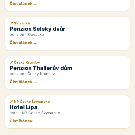
Číst článek →
📍 Slovácko
📰 PR článek
Penzion Selský dvůr
penzion · Slovácko
Číst článek →
📍 Český Krumlov
📰 PR článek
Penzion Thallerův dům
penzion · Český Krumlov
Číst článek →
📍 NP České Švýcarsko
📰 PR článek
Hotel Lípa
hotel · NP České Švýcarsko
Číst článek →