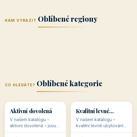
Jižní Morava
Jižní Čechy
(Jihomoravský
(Jihočeský
Střední Čechy
Oblíbené regiony
kraj)
Karlovarský
kraj)
KAM VYRAZIT
Zlínský kraj
Žilinský
(Středočeský
11 objektů
kraj
9 objektů
Liberecký kraj
6 objektů
Plzeňský kraj
4 objekty
kraj)
3 objekty
3 objekty
3 objekty
3 objekty
Oblíbené kategorie
CO HLEDÁTE?
🥾
💰
🥾
💰
36 objektů
34 objektů
Aktivní dovolená
Kvalitní levné
ubytování
V našem katalogu –
V našem katalogu –
aktivní dovolená – jsou
kvalitní levné ubytování –
pro Vás připraveny
jsou pro Vás připraveny