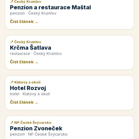
📍 Český Krumlov
📰 PR článek
Penzion a restaurace Maštal
penzion · Český Krumlov
Číst článek →
📍 Český Krumlov
📰 PR článek
Krčma Šatlava
restaurace · Český Krumlov
Číst článek →
📍 Klatovy a okolí
📰 PR článek
Hotel Rozvoj
hotel · Klatovy a okolí
Číst článek →
📍 NP České Švýcarsko
📰 PR článek
Penzion Zvoneček
penzion · NP České Švýcarsko