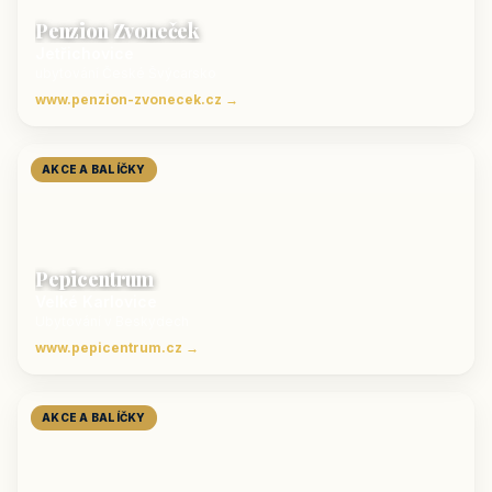
Penzion Zvoneček
Jetřichovice
ubytování České Švýcarsko
www.penzion-zvonecek.cz →
AKCE A BALÍČKY
Pepicentrum
Velké Karlovice
Ubytování v Beskydech
www.pepicentrum.cz →
AKCE A BALÍČKY