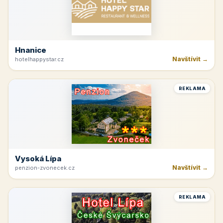
Hnanice
Navštívit →
hotelhappystar.cz
REKLAMA
Vysoká Lípa
Navštívit →
penzion-zvonecek.cz
REKLAMA