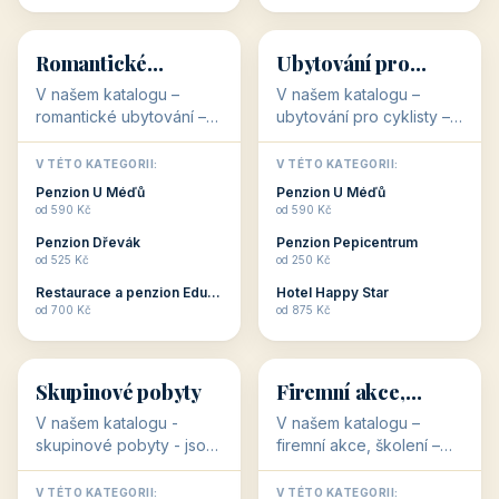
💕
🚴
32 objektů
32 objektů
Romantické
Ubytování pro
ubytování
cyklisty
V našem katalogu –
V našem katalogu –
romantické ubytování –
ubytování pro cyklisty –
jsou pro Vás připraveny
jsou pro Vás připraveny
objekty, které svojí
objekty, které jsou na
V TÉTO KATEGORII:
V TÉTO KATEGORII:
stavbou, polohou anebo
milovníky cykloturistiky
Penzion U Méďů
Penzion U Méďů
zaměřením nabízí
připraveny. Většinou mají
od 590 Kč
od 590 Kč
romantické pobyty.
přímo kolárny a...
Penzion Dřevák
Penzion Pepicentrum
Romantické ...
od 525 Kč
od 250 Kč
Restaurace a penzion Eduard
Hotel Happy Star
👥
💼
od 700 Kč
od 875 Kč
👥
💼
32 objektů
31 objektů
Skupinové pobyty
Firemní akce,
školení
V našem katalogu -
V našem katalogu –
skupinové pobyty - jsou
firemní akce, školení –
pro Vás připraveny
jsou pro Vás připraveny
objekty, které nabízí
objekty, které mají
V TÉTO KATEGORII:
V TÉTO KATEGORII: