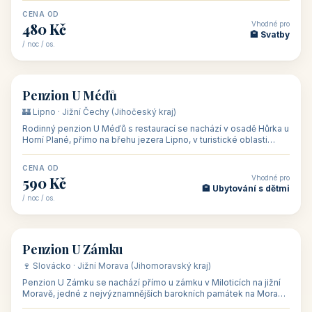
CENA OD
Vhodné pro
480 Kč
🏨 Svatby
/ noc / os.
👥 26
🏡 penzion
Penzion U Méďů
🏰 Lipno · Jižní Čechy (Jihočeský kraj)
Rodinný penzion U Méďů s restaurací se nachází v osadě Hůrka u
Horní Plané, přímo na břehu jezera Lipno, v turistické oblasti
Šumava. Pokoje
CENA OD
Vhodné pro
590 Kč
🏨 Ubytování s dětmi
/ noc / os.
👥 28
🏡 penzion
Penzion U Zámku
🍷 Slovácko · Jižní Morava (Jihomoravský kraj)
Penzion U Zámku se nachází přímo u zámku v Miloticích na jižní
Moravě, jedné z nejvýznamnějších barokních památek na Moravě,
v budově bývalé