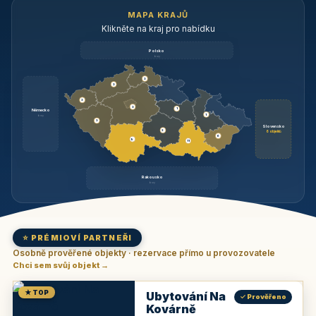
MAPA KRAJŮ
Klikněte na kraj pro nabídku
Polsko
brzy
3
3
3
3
1
Německo
1
brzy
3
Slovensko
2
6 objektů
6
9
11
Rakousko
brzy
⭐ PRÉMIOVÍ PARTNEŘI
Osobně prověřené objekty · rezervace přímo u provozovatele
Chci sem svůj objekt →
★ TOP
Ubytování Na
✓ Prověřeno
Kovárně