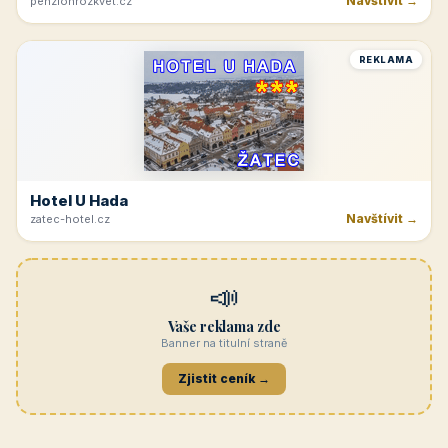
Navštívit →
penzionrozkvet.cz
REKLAMA
Hotel U Hada
Navštívit →
zatec-hotel.cz
📣
Vaše reklama zde
Banner na titulní straně
Zjistit ceník →