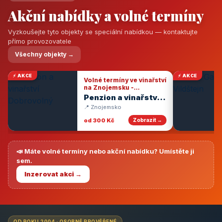
Akční nabídky a volné termíny
Vyzkoušejte tyto objekty se speciální nabídkou — kontaktujte
přímo provozovatele
Všechny objekty →
⚡ AKCE
⚡ AKCE
Volné termíny ve vinařství
na Znojemsku -
degustace vín
Penzion a vinařství
Dobrovolný
📍 Znojemsko
od 300 Kč
Zobrazit →
📣 Máte volné termíny nebo akční nabídku? Umístěte ji
sem.
Inzerovat akci →
OD ROKU 2004 · OSOBNĚ PROVĚŘENÉ