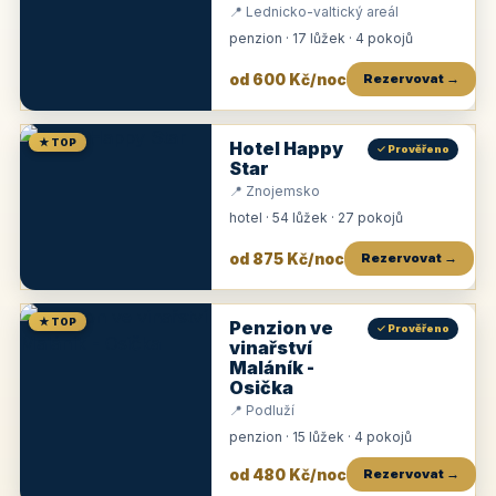
📍 Lednicko-valtický areál
penzion · 17 lůžek · 4 pokojů
od 600 Kč/noc
Rezervovat →
★ TOP
Hotel Happy
✓ Prověřeno
Star
📍 Znojemsko
hotel · 54 lůžek · 27 pokojů
od 875 Kč/noc
Rezervovat →
★ TOP
Penzion ve
✓ Prověřeno
vinařství
Maláník -
Osička
📍 Podluží
penzion · 15 lůžek · 4 pokojů
od 480 Kč/noc
Rezervovat →