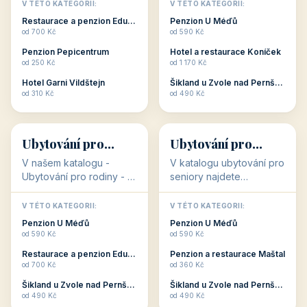
objekty, které s aktivní
objekty, které nabízí
V TÉTO KATEGORII:
V TÉTO KATEGORII:
dovolenou přímo
cenově dostupné
Restaurace a penzion Eduard
Penzion U Méďů
souvisejí. Aktivní
ubytování v ČR. Budete
od 700 Kč
od 590 Kč
dovolená nebo aktivní
překvapeni, že i v nižší
Penzion Pepicentrum
Hotel a restaurace Koníček
odpočinek jso...
c...
od 250 Kč
od 1 170 Kč
Hotel Garni Vildštejn
Šikland u Zvole nad Pernštejnem
👨‍👩‍👧‍👦
🧓
od 310 Kč
od 490 Kč
👨‍👩‍👧‍👦
🧓
34 objektů
33 objektů
Ubytování pro
Ubytování pro
rodiny
seniory
V našem katalogu -
V katalogu ubytování pro
Ubytování pro rodiny -
seniory najdete
jsou pro Vás připraveny
penziony a hotely, které
objekty, které svojí
jsou přizpůsobeny pro
V TÉTO KATEGORII:
V TÉTO KATEGORII:
polohou či vybaveností,
ubytování klientů vyššího
Penzion U Méďů
Penzion U Méďů
nabízí klidné ubytování
věku. Některé z nich
od 590 Kč
od 590 Kč
pro rodiny. Penziony,...
nabízí speciální balíč...
Restaurace a penzion Eduard
Penzion a restaurace Maštal
od 700 Kč
od 360 Kč
Šikland u Zvole nad Pernštejnem
Šikland u Zvole nad Pernštejnem
💕
🚴
od 490 Kč
od 490 Kč