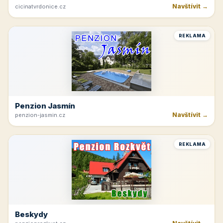
Navštívit →
cicinatvrdonice.cz
REKLAMA
Penzion Jasmín
Navštívit →
penzion-jasmin.cz
REKLAMA
Beskydy