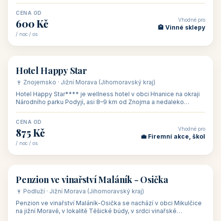
asi 8 km od dáln
CENA OD
Vhodné pro
600 Kč
🏨 Vinné sklepy
/ noc / os.
👥 54
🏨 hotel
Hotel Happy Star
🍷 Znojemsko · Jižní Morava (Jihomoravský kraj)
Hotel Happy Star**** je wellness hotel v obci Hnanice na okraji
Národního parku Podyjí, asi 8–9 km od Znojma a nedaleko
rakouských hranic, v
CENA OD
Vhodné pro
875 Kč
💼 Firemní akce, škol
/ noc / os.
👥 15
🏡 penzion
Penzion ve vinařství Maláník - Osička
🍷 Podluží · Jižní Morava (Jihomoravský kraj)
Penzion ve vinařství Maláník-Osička se nachází v obci Mikulčice
na jižní Moravě, v lokalitě Těšické búdy, v srdci vinařské
podoblasti Slovác