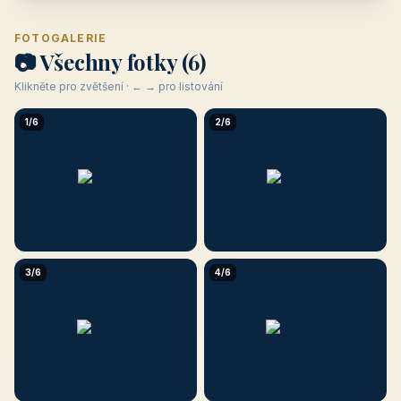
FOTOGALERIE
📷 Všechny fotky (6)
Klikněte pro zvětšení · ← → pro listování
1/6
2/6
3/6
4/6