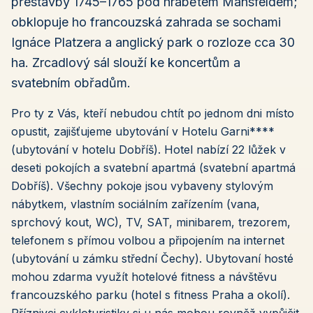
přestavby 1745–1765 pod hrabětem Mansfeldem;
obklopuje ho francouzská zahrada se sochami
Ignáce Platzera a anglický park o rozloze cca 30
ha. Zrcadlový sál slouží ke koncertům a
svatebním obřadům.
Pro ty z Vás, kteří nebudou chtít po jednom dni místo
opustit, zajišťujeme ubytování v Hotelu Garni****
(ubytování v hotelu Dobříš). Hotel nabízí 22 lůžek v
deseti pokojích a svatební apartmá (svatební apartmá
Dobříš). Všechny pokoje jsou vybaveny stylovým
nábytkem, vlastním sociálním zařízením (vana,
sprchový kout, WC), TV, SAT, minibarem, trezorem,
telefonem s přímou volbou a připojením na internet
(ubytování u zámku střední Čechy). Ubytovaní hosté
mohou zdarma využít hotelové fitness a návštěvu
francouzského parku (hotel s fitness Praha a okolí).