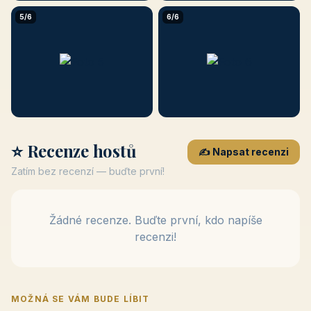
5/6
6/6
⭐ Recenze hostů
✍️ Napsat recenzi
Zatím bez recenzí — buďte první!
Žádné recenze. Buďte první, kdo napíše
recenzi!
MOŽNÁ SE VÁM BUDE LÍBIT