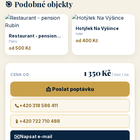
🎯 Podobné objekty
Hotýlek Na Výšince
hotel
Restaurant - pension
od 400 Kč
Rubín
Psáry
od 500 Kč
1 350 Kč
CENA OD
/ noc / os.
📩 Poslat poptávku
📞
+420 318 586 411
📱
+420 722 710 488
✉️
Napsat e-mail