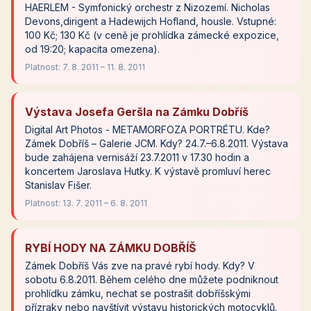
HAERLEM - Symfonický orchestr z Nizozemí. Nicholas
Devons,dirigent a Hadewijch Hofland, housle. Vstupné:
100 Kč; 130 Kč (v ceně je prohlídka zámecké expozice,
od 19:20; kapacita omezena).
Platnost: 7. 8. 2011 – 11. 8. 2011
Výstava Josefa Geršla na Zámku Dobříš
Digital Art Photos - METAMORFOZA PORTRÉTU. Kde?
Zámek Dobříš – Galerie JCM. Kdy? 24.7.–6.8.2011. Výstava
bude zahájena vernisáží 23.7.2011 v 17.30 hodin a
koncertem Jaroslava Hutky. K výstavě promluví herec
Stanislav Fišer.
Platnost: 13. 7. 2011 – 6. 8. 2011
RYBÍ HODY NA ZÁMKU DOBŘÍŠ
Zámek Dobříš Vás zve na pravé rybí hody. Kdy? V
sobotu 6.8.2011. Během celého dne můžete podniknout
prohlídku zámku, nechat se postrašit dobříšskými
přízraky nebo navštívit výstavu historických motocyklů.