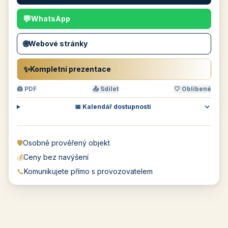
💬
WhatsApp
🌐
Webové stránky
✨
Kompletní prezentace
🖨 PDF
📤 Sdílet
🤍 Oblíbené
📅 Kalendář dostupnosti
🛡️
Osobně prověřený objekt
💰
Ceny bez navýšení
📞
Komunikujete přímo s provozovatelem