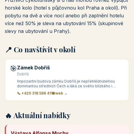
Příznivci cykloturistiky si u nás mohou rovněž vypůjčit
horské kolo (hotel s půjčovnou kol Praha a okolí). Při
pobytu na dvě a více nocí anebo při zaplnění hotelu
více než 50% je sleva na ubytování 15% (skupinové
slevy na ubytování u Prahy).
📍 Co navštívit v okolí
🎯
Zámek Dobříš
Dobříš
Impozantní budova zámku Dobříš je nepřehlédnutelnou
dominantou středních Čech a láká ze svého blízkého i
vzdálen&eacute
📞 +420 318 586 411
🌐 web →
🔥 Aktuální nabídky
Výstava Alfonsa Muchy