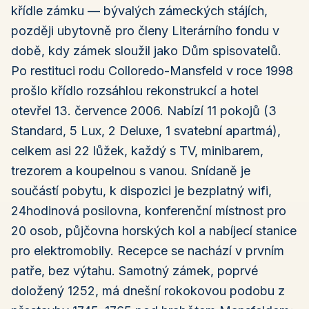
křídle zámku — bývalých zámeckých stájích,
později ubytovně pro členy Literárního fondu v
době, kdy zámek sloužil jako Dům spisovatelů.
Po restituci rodu Colloredo-Mansfeld v roce 1998
prošlo křídlo rozsáhlou rekonstrukcí a hotel
otevřel 13. července 2006. Nabízí 11 pokojů (3
Standard, 5 Lux, 2 Deluxe, 1 svatební apartmá),
celkem asi 22 lůžek, každý s TV, minibarem,
trezorem a koupelnou s vanou. Snídaně je
součástí pobytu, k dispozici je bezplatný wifi,
24hodinová posilovna, konferenční místnost pro
20 osob, půjčovna horských kol a nabíjecí stanice
pro elektromobily. Recepce se nachází v prvním
patře, bez výtahu. Samotný zámek, poprvé
doložený 1252, má dnešní rokokovou podobu z