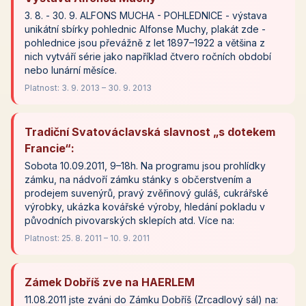
3. 8. - 30. 9. ALFONS MUCHA - POHLEDNICE - výstava
unikátní sbírky pohlednic Alfonse Muchy, plakát zde -
pohlednice jsou převážně z let 1897–1922 a většina z
nich vytváří série jako například čtvero ročních období
nebo lunární měsíce.
Platnost: 3. 9. 2013 – 30. 9. 2013
Tradiční Svatováclavská slavnost „s dotekem
Francie“:
Sobota 10.09.2011, 9–18h. Na programu jsou prohlídky
zámku, na nádvoří zámku stánky s občerstvením a
prodejem suvenýrů, pravý zvěřinový guláš, cukrářské
výrobky, ukázka kovářské výroby, hledání pokladu v
původních pivovarských sklepích atd. Více na:
Platnost: 25. 8. 2011 – 10. 9. 2011
Zámek Dobříš zve na HAERLEM
11.08.2011 jste zváni do Zámku Dobříš (Zrcadlový sál) na: