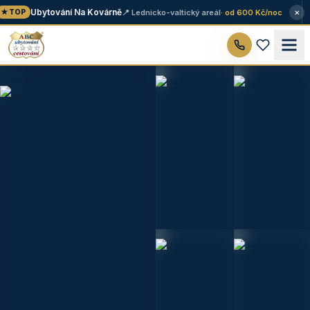
×
Ubytování Na Kovárně
📍 Lednicko-valtický areál
· od 600 Kč/noc
★ TOP