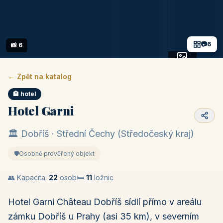
📷
6
📸 6
+1 fotek
← Zpět na katalog
🏨 hotel
Hotel Garni
🏛️ Dobříš · Střední Čechy (Středočeský kraj)
🛡️
Osobně prověřený objekt
👥 Kapacita:
22
osob
🛏️
11
ložnic
Hotel Garni Château Dobříš sídlí přímo v areálu
zámku Dobříš u Prahy (asi 35 km), v severním