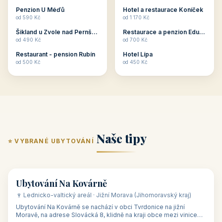
ubytování skupin v
zkušenosti pořádat i
Penzion U Méďů
Hotel a restaurace Koníček
penzionech, hotelích a
menší firemní akce a
od 590 Kč
od 1 170 Kč
apartmánech v ČR.
firemní školení, ale také
Šikland u Zvole nad Pernštejnem
Restaurace a penzion Eduard
Budete překva...
ob...
od 490 Kč
od 700 Kč
Restaurant - pension Rubín
Hotel Lípa
od 500 Kč
od 450 Kč
Naše tipy
⭐ VYBRANÉ UBYTOVÁNÍ
👥 17
🏡 penzion
Ubytování Na Kovárně
🍷 Lednicko-valtický areál · Jižní Morava (Jihomoravský kraj)
Ubytování Na Kovárně se nachází v obci Tvrdonice na jižní
Moravě, na adrese Slovácká 8, klidně na kraji obce mezi vinicemi,