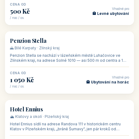
CENA OD
Vhodné pro
500 Kč
🏨 Levné ubytování
/ noc / os.
👥 44
🏡 penzion
Penzion Stella
🌄 Bílé Karpaty · Zlínský kraj
Penzion Stella se nachází v lázeňském městě Luhačovice ve
Zlínském kraji, na adrese Solné 1010 — asi 500 m od centra a 1
km od lázeňské kolo
CENA OD
Vhodné pro
1 050 Kč
🏨 Ubytování na horác
/ noc / os.
👥 50
🏨 hotel
Hotel Ennius
🏔️ Klatovy a okolí · Plzeňský kraj
Hotel Ennius sídlí na adrese Randova 111 v historickém centru
Klatov v Plzeňském kraji, „bráně Šumavy", jen pár kroků od
hlavního náměs