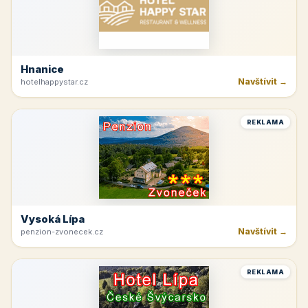
Hnanice
Navštívit →
hotelhappystar.cz
REKLAMA
Vysoká Lípa
Navštívit →
penzion-zvonecek.cz
REKLAMA