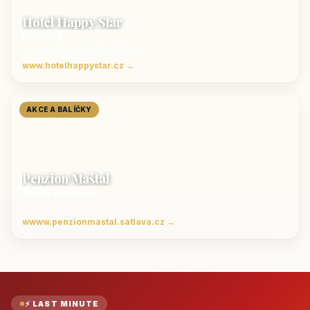
Hotel Happy Star
Hnanice
Luxusní ubytování jižní Morava
www.hotelhappystar.cz →
AKCE A BALÍČKY
Penzion Maštal
Český Krumlov
Penzion a restaurace
wwww.penzionmastal.satlava.cz →
⚡ LAST MINUTE