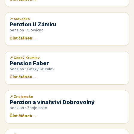
📍 Slovácko
📰 PR článek
Penzion U Zámku
penzion · Slovácko
Číst článek →
📍 Český Krumlov
📰 PR článek
Pension Faber
penzion · Český Krumlov
Číst článek →
📍 Znojemsko
📰 PR článek
Penzion a vinařství Dobrovolný
penzion · Znojemsko
Číst článek →