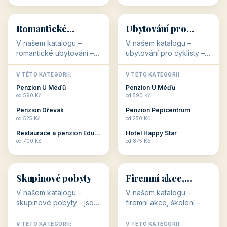
💕
🚴
32 objektů
32 objektů
Romantické
Ubytování pro
ubytování
cyklisty
V našem katalogu –
V našem katalogu –
romantické ubytování –
ubytování pro cyklisty –
jsou pro Vás připraveny
jsou pro Vás připraveny
objekty, které svojí
objekty, které jsou na
V TÉTO KATEGORII:
V TÉTO KATEGORII:
stavbou, polohou anebo
milovníky cykloturistiky
Penzion U Méďů
Penzion U Méďů
zaměřením nabízí
připraveny. Většinou mají
od 590 Kč
od 590 Kč
romantické pobyty.
přímo kolárny a...
Penzion Dřevák
Penzion Pepicentrum
Romantické ...
od 525 Kč
od 250 Kč
Restaurace a penzion Eduard
Hotel Happy Star
👥
💼
od 700 Kč
od 875 Kč
👥
💼
32 objektů
31 objektů
Skupinové pobyty
Firemní akce,
školení
V našem katalogu -
V našem katalogu –
skupinové pobyty - jsou
firemní akce, školení –
pro Vás připraveny
jsou pro Vás připraveny
objekty, které nabízí
objekty, které mají
V TÉTO KATEGORII:
V TÉTO KATEGORII: