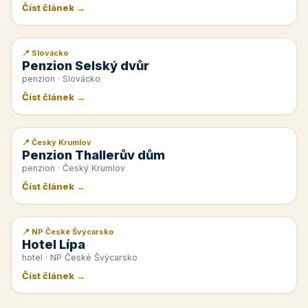
Číst článek →
📍 Slovácko
📰 PR článek
Penzion Selský dvůr
penzion · Slovácko
Číst článek →
📍 Český Krumlov
📰 PR článek
Penzion Thallerův dům
penzion · Český Krumlov
Číst článek →
📍 NP České Švýcarsko
📰 PR článek
Hotel Lípa
hotel · NP České Švýcarsko
Číst článek →