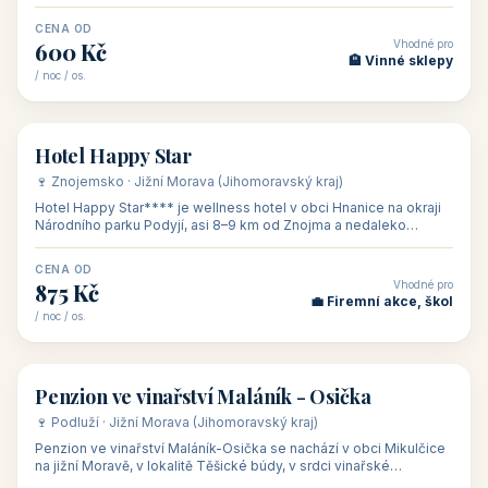
asi 8 km od dáln
CENA OD
Vhodné pro
600 Kč
🏨 Vinné sklepy
/ noc / os.
👥 54
🏨 hotel
Hotel Happy Star
🍷 Znojemsko · Jižní Morava (Jihomoravský kraj)
Hotel Happy Star**** je wellness hotel v obci Hnanice na okraji
Národního parku Podyjí, asi 8–9 km od Znojma a nedaleko
rakouských hranic, v
CENA OD
Vhodné pro
875 Kč
💼 Firemní akce, škol
/ noc / os.
👥 15
🏡 penzion
Penzion ve vinařství Maláník - Osička
🍷 Podluží · Jižní Morava (Jihomoravský kraj)
Penzion ve vinařství Maláník-Osička se nachází v obci Mikulčice
na jižní Moravě, v lokalitě Těšické búdy, v srdci vinařské
podoblasti Slovác