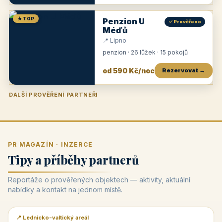
★ TOP
Penzion U
✓ Prověřeno
Méďů
📍 Lipno
penzion · 26 lůžek · 15 pokojů
od 590 Kč/noc
Rezervovat →
DALŠÍ PROVĚŘENÍ PARTNEŘI
Penzion U Zámku
Pension Faber
Penzion a vinařství Dobrovolný
Penzion a restaurace Maštal
Krčma Šatlava
Hotel Rozvoj
Penzion Zvoneček
Penzion Selský dvůr
Penzion Thallerův dům
Hotel Lípa
★
od 500 Kč
★
od 845 Kč
★
od 300 Kč
★
od 360 Kč
★
🍽️
★
od 400 Kč
★
od 550 Kč
★
od 530 Kč
★
od 1 190 Kč
★
od 450 Kč
PR MAGAZÍN · INZERCE
Tipy a příběhy partnerů
Reportáže o prověřených objektech — aktivity, aktuální
nabídky a kontakt na jednom místě.
📍 Lednicko-valtický areál
📰 PR článek