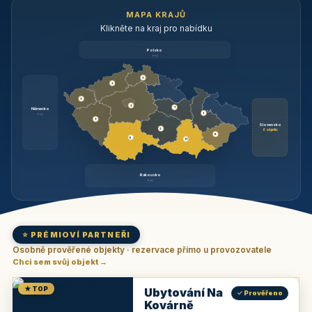
MAPA KRAJŮ
Klikněte na kraj pro nabídku
Polsko
brzy
3
3
3
3
1
Německo
1
brzy
3
Slovensko
2
6 objektů
6
9
11
Rakousko
brzy
⭐ PRÉMIOVÍ PARTNEŘI
Osobně prověřené objekty · rezervace přímo u provozovatele
Chci sem svůj objekt →
★ TOP
Ubytování Na
✓ Prověřeno
Kovárně