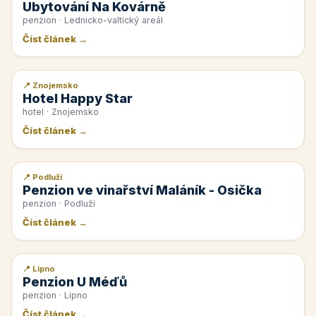
Ubytování Na Kovárně
penzion · Lednicko-valtický areál
Číst článek →
📍 Znojemsko
📰 PR článek
Hotel Happy Star
hotel · Znojemsko
Číst článek →
📍 Podluží
📰 PR článek
Penzion ve vinařství Maláník - Osička
penzion · Podluží
Číst článek →
📍 Lipno
📰 PR článek
Penzion U Méďů
penzion · Lipno
Číst článek →