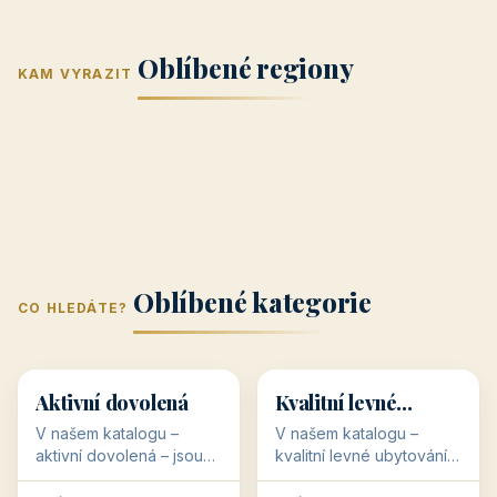
Jižní Morava
Jižní Čechy
(Jihomoravský
(Jihočeský
Střední Čechy
Oblíbené regiony
kraj)
Karlovarský
kraj)
KAM VYRAZIT
Zlínský kraj
Žilinský
(Středočeský
11 objektů
kraj
9 objektů
Liberecký kraj
6 objektů
Plzeňský kraj
4 objekty
kraj)
3 objekty
3 objekty
3 objekty
3 objekty
Oblíbené kategorie
CO HLEDÁTE?
🥾
💰
🥾
💰
36 objektů
34 objektů
Aktivní dovolená
Kvalitní levné
ubytování
V našem katalogu –
V našem katalogu –
aktivní dovolená – jsou
kvalitní levné ubytování –
pro Vás připraveny
jsou pro Vás připraveny