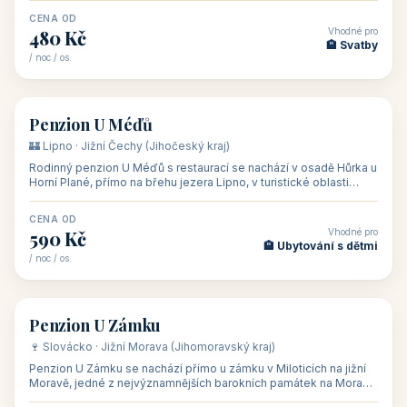
CENA OD
Vhodné pro
480 Kč
🏨 Svatby
/ noc / os.
👥 26
🏡 penzion
Penzion U Méďů
🏰 Lipno · Jižní Čechy (Jihočeský kraj)
Rodinný penzion U Méďů s restaurací se nachází v osadě Hůrka u
Horní Plané, přímo na břehu jezera Lipno, v turistické oblasti
Šumava. Pokoje
CENA OD
Vhodné pro
590 Kč
🏨 Ubytování s dětmi
/ noc / os.
👥 28
🏡 penzion
Penzion U Zámku
🍷 Slovácko · Jižní Morava (Jihomoravský kraj)
Penzion U Zámku se nachází přímo u zámku v Miloticích na jižní
Moravě, jedné z nejvýznamnějších barokních památek na Moravě,
v budově bývalé