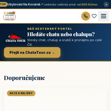
×
Ubytování Na Kovárně
📍 Lednicko-valtický areál
· od 600 Kč/noc
OP
NÁŠ SESTERSKÝ PORTÁL
Hledáte chatu nebo chalupu?
Stovky chat, chalup a srubů k pronájmu po celé
ČR.
Přejít na ChataTour.cz →
Doporučujeme
AKCE A BALÍČKY