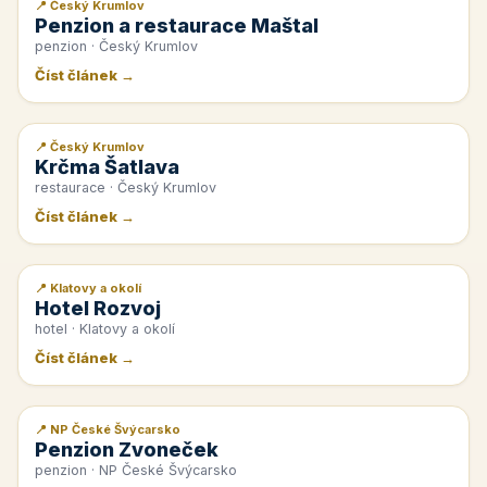
📍 Český Krumlov
📰 PR článek
Penzion a restaurace Maštal
penzion · Český Krumlov
Číst článek →
📍 Český Krumlov
📰 PR článek
Krčma Šatlava
restaurace · Český Krumlov
Číst článek →
📍 Klatovy a okolí
📰 PR článek
Hotel Rozvoj
hotel · Klatovy a okolí
Číst článek →
📍 NP České Švýcarsko
📰 PR článek
Penzion Zvoneček
penzion · NP České Švýcarsko