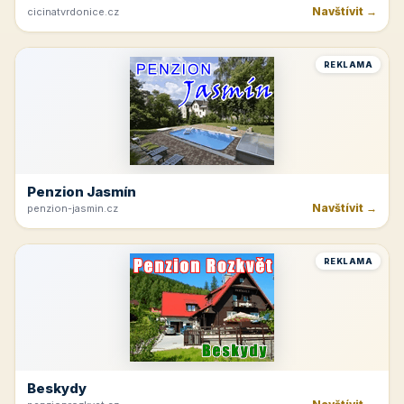
Navštívit →
cicinatvrdonice.cz
REKLAMA
Penzion Jasmín
Navštívit →
penzion-jasmin.cz
REKLAMA
Beskydy