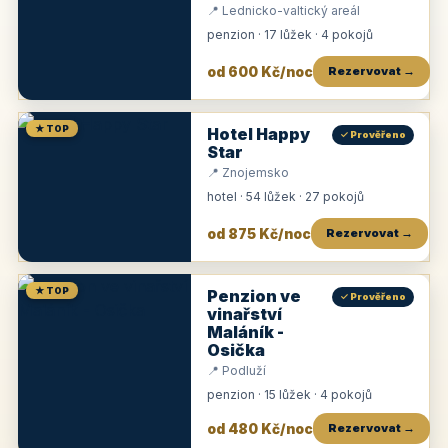
📍 Lednicko-valtický areál
penzion · 17 lůžek · 4 pokojů
od 600 Kč/noc
Rezervovat →
★ TOP
Hotel Happy
✓ Prověřeno
Star
📍 Znojemsko
hotel · 54 lůžek · 27 pokojů
od 875 Kč/noc
Rezervovat →
★ TOP
Penzion ve
✓ Prověřeno
vinařství
Maláník -
Osička
📍 Podluží
penzion · 15 lůžek · 4 pokojů
od 480 Kč/noc
Rezervovat →