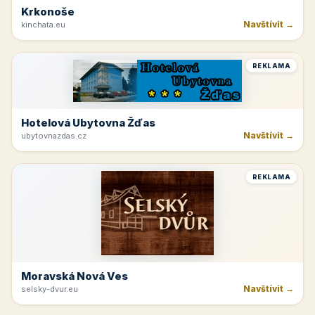
Krkonoše
Navštívit →
kinchata.eu
REKLAMA
Hotelová Ubytovna Žďas
Navštívit →
ubytovnazdas.cz
REKLAMA
Moravská Nová Ves
Navštívit →
selsky-dvur.eu