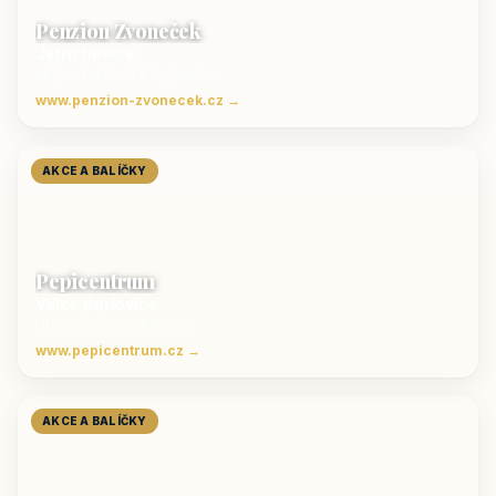
Penzion Zvoneček
Jetřichovice
ubytování České Švýcarsko
www.penzion-zvonecek.cz →
AKCE A BALÍČKY
Pepicentrum
Velké Karlovice
Ubytování v Beskydech
www.pepicentrum.cz →
AKCE A BALÍČKY