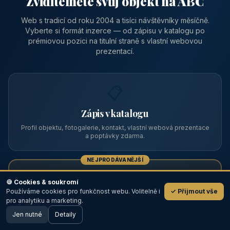
Zviditelněte svůj objekt na ABC
Web s tradicí od roku 2004 a tisíci návštěvníky měsíčně.
Vyberte si formát inzerce — od zápisu v katalogu po
prémiovou pozici na titulní straně s vlastní webovou
prezentací.
📋
Zápis v katalogu
Profil objektu, fotogalerie, kontakt, vlastní webová prezentace
a poptávky zdarma.
NEJPRODÁVANĚJŠÍ
⭐
🍪 Cookies & soukromí
Používáme cookies pro funkčnost webu. Volitelně i
✓ Přijmout vše
💬
Prémiový partner
pro analytiku a marketing.
Jen nutné
TOP pozice na titulce, přednost ve výpisech, zlatý odznak a
Detaily
🖥️ Desktop verze
Design
banner.