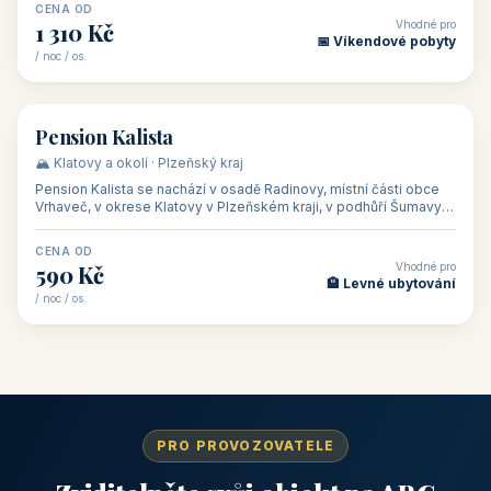
CENA OD
Vhodné pro
1 310 Kč
📅 Víkendové pobyty
/ noc / os.
👥 40
🏡 penzion
Pension Kalista
🏔️ Klatovy a okolí · Plzeňský kraj
Pension Kalista se nachází v osadě Radinovy, místní části obce
Vrhaveč, v okrese Klatovy v Plzeňském kraji, v podhůří Šumavy
— do města Klat
CENA OD
Vhodné pro
590 Kč
🏨 Levné ubytování
/ noc / os.
PRO PROVOZOVATELE