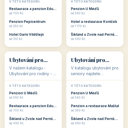
objekty, které s aktivní
objekty, které nabízí
V TÉTO KATEGORII:
V TÉTO KATEGORII:
dovolenou přímo
cenově dostupné
Restaurace a penzion Eduard
Penzion U Méďů
souvisejí. Aktivní
ubytování v ČR. Budete
od 700 Kč
od 590 Kč
dovolená nebo aktivní
překvapeni, že i v nižší
Penzion Pepicentrum
Hotel a restaurace Koníček
odpočinek jso...
c...
od 250 Kč
od 1 170 Kč
Hotel Garni Vildštejn
Šikland u Zvole nad Pernštejnem
👨‍👩‍👧‍👦
🧓
od 310 Kč
od 490 Kč
👨‍👩‍👧‍👦
🧓
34 objektů
33 objektů
Ubytování pro
Ubytování pro
rodiny
seniory
V našem katalogu -
V katalogu ubytování pro
Ubytování pro rodiny -
seniory najdete
jsou pro Vás připraveny
penziony a hotely, které
objekty, které svojí
jsou přizpůsobeny pro
V TÉTO KATEGORII:
V TÉTO KATEGORII:
polohou či vybaveností,
ubytování klientů vyššího
Penzion U Méďů
Penzion U Méďů
nabízí klidné ubytování
věku. Některé z nich
od 590 Kč
od 590 Kč
pro rodiny. Penziony,...
nabízí speciální balíč...
Restaurace a penzion Eduard
Penzion a restaurace Maštal
od 700 Kč
od 360 Kč
Šikland u Zvole nad Pernštejnem
Šikland u Zvole nad Pernštejnem
💕
🚴
od 490 Kč
od 490 Kč