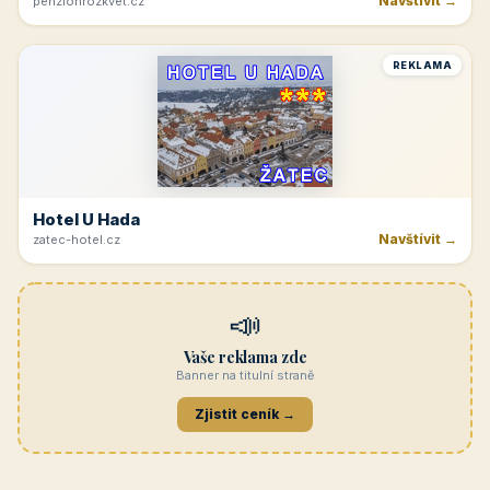
Navštívit →
penzionrozkvet.cz
REKLAMA
Hotel U Hada
Navštívit →
zatec-hotel.cz
📣
Vaše reklama zde
Banner na titulní straně
Zjistit ceník →