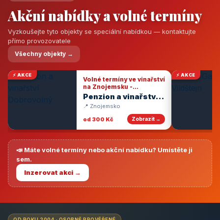
Akční nabídky a volné termíny
Vyzkoušejte tyto objekty se speciální nabídkou — kontaktujte
přímo provozovatele
Všechny objekty →
⚡ AKCE
⚡ AKCE
Volné termíny ve vinařství
na Znojemsku -
degustace vín
Penzion a vinařství
Dobrovolný
📍 Znojemsko
od 300 Kč
Zobrazit →
📣 Máte volné termíny nebo akční nabídku? Umístěte ji
sem.
Inzerovat akci →
OD ROKU 2004 · OSOBNĚ PROVĚŘENÉ