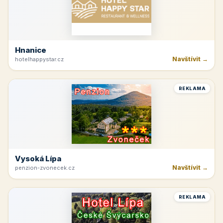
Hnanice
Navštívit →
hotelhappystar.cz
REKLAMA
Vysoká Lípa
Navštívit →
penzion-zvonecek.cz
REKLAMA