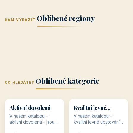
Jižní Morava
Jižní Čechy
(Jihomoravský
(Jihočeský
Střední Čechy
Oblíbené regiony
kraj)
Karlovarský
kraj)
KAM VYRAZIT
Zlínský kraj
Žilinský
(Středočeský
11 objektů
kraj
9 objektů
Liberecký kraj
6 objektů
Plzeňský kraj
4 objekty
kraj)
3 objekty
3 objekty
3 objekty
3 objekty
Oblíbené kategorie
CO HLEDÁTE?
🥾
💰
🥾
💰
36 objektů
34 objektů
Aktivní dovolená
Kvalitní levné
ubytování
V našem katalogu –
V našem katalogu –
aktivní dovolená – jsou
kvalitní levné ubytování –
pro Vás připraveny
jsou pro Vás připraveny