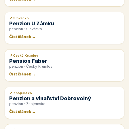
📍 Slovácko
📰 PR článek
Penzion U Zámku
penzion · Slovácko
Číst článek →
📍 Český Krumlov
📰 PR článek
Pension Faber
penzion · Český Krumlov
Číst článek →
📍 Znojemsko
📰 PR článek
Penzion a vinařství Dobrovolný
penzion · Znojemsko
Číst článek →