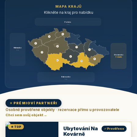
MAPA KRAJŮ
Klikněte na kraj pro nabídku
Polsko
brzy
3
3
3
3
1
Německo
1
brzy
3
Slovensko
2
6 objektů
6
9
11
Rakousko
brzy
⭐ PRÉMIOVÍ PARTNEŘI
Osobně prověřené objekty · rezervace přímo u provozovatele
Chci sem svůj objekt →
★ TOP
Ubytování Na
✓ Prověřeno
Kovárně