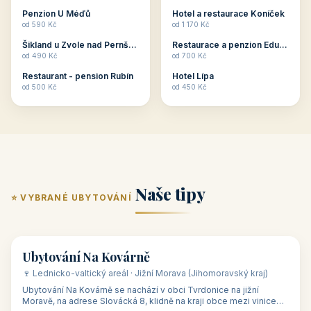
ubytování skupin v
zkušenosti pořádat i
Penzion U Méďů
Hotel a restaurace Koníček
penzionech, hotelích a
menší firemní akce a
od 590 Kč
od 1 170 Kč
apartmánech v ČR.
firemní školení, ale také
Šikland u Zvole nad Pernštejnem
Restaurace a penzion Eduard
Budete překva...
ob...
od 490 Kč
od 700 Kč
Restaurant - pension Rubín
Hotel Lípa
od 500 Kč
od 450 Kč
Naše tipy
⭐ VYBRANÉ UBYTOVÁNÍ
👥 17
🏡 penzion
Ubytování Na Kovárně
🍷 Lednicko-valtický areál · Jižní Morava (Jihomoravský kraj)
Ubytování Na Kovárně se nachází v obci Tvrdonice na jižní
Moravě, na adrese Slovácká 8, klidně na kraji obce mezi vinicemi,