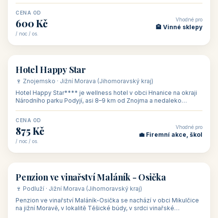
asi 8 km od dáln
CENA OD
Vhodné pro
600 Kč
🏨 Vinné sklepy
/ noc / os.
👥 54
🏨 hotel
Hotel Happy Star
🍷 Znojemsko · Jižní Morava (Jihomoravský kraj)
Hotel Happy Star**** je wellness hotel v obci Hnanice na okraji
Národního parku Podyjí, asi 8–9 km od Znojma a nedaleko
rakouských hranic, v
CENA OD
Vhodné pro
875 Kč
💼 Firemní akce, škol
/ noc / os.
👥 15
🏡 penzion
Penzion ve vinařství Maláník - Osička
🍷 Podluží · Jižní Morava (Jihomoravský kraj)
Penzion ve vinařství Maláník-Osička se nachází v obci Mikulčice
na jižní Moravě, v lokalitě Těšické búdy, v srdci vinařské
podoblasti Slovác