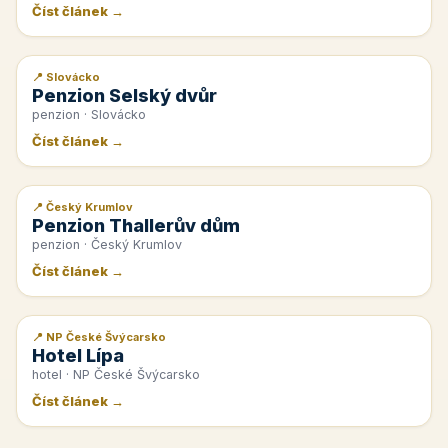
Číst článek →
📍 Slovácko
📰 PR článek
Penzion Selský dvůr
penzion · Slovácko
Číst článek →
📍 Český Krumlov
📰 PR článek
Penzion Thallerův dům
penzion · Český Krumlov
Číst článek →
📍 NP České Švýcarsko
📰 PR článek
Hotel Lípa
hotel · NP České Švýcarsko
Číst článek →