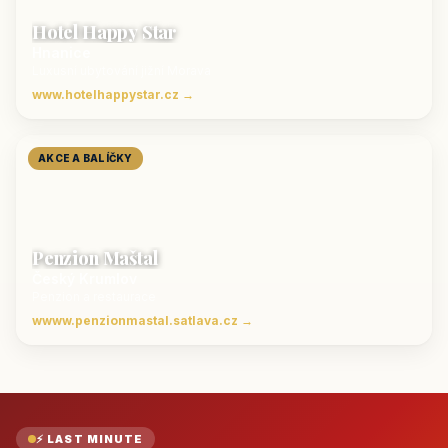
Hotel Happy Star
Hnanice
Luxusní ubytování jižní Morava
www.hotelhappystar.cz →
AKCE A BALÍČKY
Penzion Maštal
Český Krumlov
Penzion a restaurace
wwww.penzionmastal.satlava.cz →
⚡ LAST MINUTE