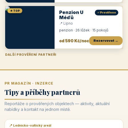
★ TOP
Penzion U
✓ Prověřeno
Méďů
📍 Lipno
penzion · 26 lůžek · 15 pokojů
od 590 Kč/noc
Rezervovat →
DALŠÍ PROVĚŘENÍ PARTNEŘI
Penzion U Zámku
Pension Faber
Penzion a vinařství Dobrovolný
Penzion a restaurace Maštal
Krčma Šatlava
Hotel Rozvoj
Penzion Zvoneček
Penzion Selský dvůr
Penzion Thallerův dům
Hotel Lípa
★
od 500 Kč
★
od 845 Kč
★
od 300 Kč
★
od 360 Kč
★
🍽️
★
od 400 Kč
★
od 550 Kč
★
od 530 Kč
★
od 1 190 Kč
★
od 450 Kč
PR MAGAZÍN · INZERCE
Tipy a příběhy partnerů
Reportáže o prověřených objektech — aktivity, aktuální
nabídky a kontakt na jednom místě.
📍 Lednicko-valtický areál
📰 PR článek