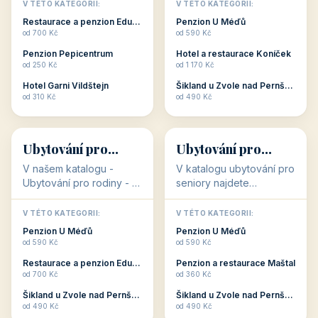
objekty, které s aktivní
objekty, které nabízí
V TÉTO KATEGORII:
V TÉTO KATEGORII:
dovolenou přímo
cenově dostupné
Restaurace a penzion Eduard
Penzion U Méďů
souvisejí. Aktivní
ubytování v ČR. Budete
od 700 Kč
od 590 Kč
dovolená nebo aktivní
překvapeni, že i v nižší
Penzion Pepicentrum
Hotel a restaurace Koníček
odpočinek jso...
c...
od 250 Kč
od 1 170 Kč
Hotel Garni Vildštejn
Šikland u Zvole nad Pernštejnem
👨‍👩‍👧‍👦
🧓
od 310 Kč
od 490 Kč
👨‍👩‍👧‍👦
🧓
34 objektů
33 objektů
Ubytování pro
Ubytování pro
rodiny
seniory
V našem katalogu -
V katalogu ubytování pro
Ubytování pro rodiny -
seniory najdete
jsou pro Vás připraveny
penziony a hotely, které
objekty, které svojí
jsou přizpůsobeny pro
V TÉTO KATEGORII:
V TÉTO KATEGORII:
polohou či vybaveností,
ubytování klientů vyššího
Penzion U Méďů
Penzion U Méďů
nabízí klidné ubytování
věku. Některé z nich
od 590 Kč
od 590 Kč
pro rodiny. Penziony,...
nabízí speciální balíč...
Restaurace a penzion Eduard
Penzion a restaurace Maštal
od 700 Kč
od 360 Kč
Šikland u Zvole nad Pernštejnem
Šikland u Zvole nad Pernštejnem
💕
🚴
od 490 Kč
od 490 Kč