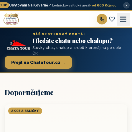
×
Ubytování Na Kovárně
📍 Lednicko-valtický areál
· od 600 Kč/noc
OP
NÁŠ SESTERSKÝ PORTÁL
Hledáte chatu nebo chalupu?
Stovky chat, chalup a srubů k pronájmu po celé
ČR.
Přejít na ChataTour.cz →
Doporučujeme
AKCE A BALÍČKY