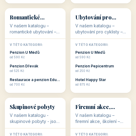
💕
🚴
32 objektů
32 objektů
Romantické
Ubytování pro
ubytování
cyklisty
V našem katalogu –
V našem katalogu –
romantické ubytování –
ubytování pro cyklisty –
jsou pro Vás připraveny
jsou pro Vás připraveny
objekty, které svojí
objekty, které jsou na
V TÉTO KATEGORII:
V TÉTO KATEGORII:
stavbou, polohou anebo
milovníky cykloturistiky
Penzion U Méďů
Penzion U Méďů
zaměřením nabízí
připraveny. Většinou mají
od 590 Kč
od 590 Kč
romantické pobyty.
přímo kolárny a...
Penzion Dřevák
Penzion Pepicentrum
Romantické ...
od 525 Kč
od 250 Kč
Restaurace a penzion Eduard
Hotel Happy Star
👥
💼
od 700 Kč
od 875 Kč
👥
💼
32 objektů
31 objektů
Skupinové pobyty
Firemní akce,
školení
V našem katalogu -
V našem katalogu –
skupinové pobyty - jsou
firemní akce, školení –
pro Vás připraveny
jsou pro Vás připraveny
objekty, které nabízí
objekty, které mají
V TÉTO KATEGORII:
V TÉTO KATEGORII: