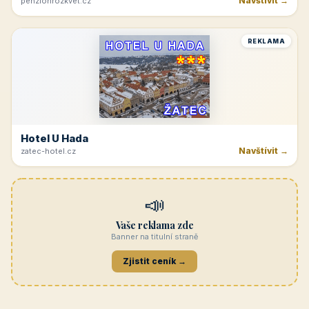
Navštívit →
penzionrozkvet.cz
REKLAMA
Hotel U Hada
Navštívit →
zatec-hotel.cz
📣
Vaše reklama zde
Banner na titulní straně
Zjistit ceník →