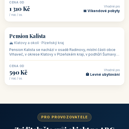
CENA OD
Vhodné pro
1 310 Kč
📅 Víkendové pobyty
/ noc / os.
👥 40
🏡 penzion
Pension Kalista
🏔️ Klatovy a okolí · Plzeňský kraj
Pension Kalista se nachází v osadě Radinovy, místní části obce
Vrhaveč, v okrese Klatovy v Plzeňském kraji, v podhůří Šumavy
— do města Klat
CENA OD
Vhodné pro
590 Kč
🏨 Levné ubytování
/ noc / os.
PRO PROVOZOVATELE