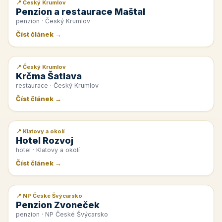
📍 Český Krumlov
📰 PR článek
Penzion a restaurace Maštal
penzion · Český Krumlov
Číst článek →
📍 Český Krumlov
📰 PR článek
Krčma Šatlava
restaurace · Český Krumlov
Číst článek →
📍 Klatovy a okolí
📰 PR článek
Hotel Rozvoj
hotel · Klatovy a okolí
Číst článek →
📍 NP České Švýcarsko
📰 PR článek
Penzion Zvoneček
penzion · NP České Švýcarsko