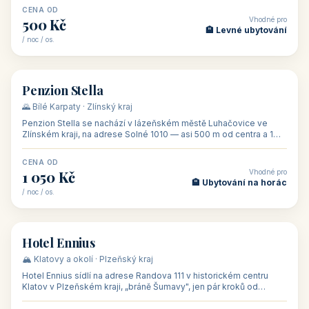
CENA OD
Vhodné pro
500 Kč
🏨 Levné ubytování
/ noc / os.
👥 44
🏡 penzion
Penzion Stella
🌄 Bílé Karpaty · Zlínský kraj
Penzion Stella se nachází v lázeňském městě Luhačovice ve
Zlínském kraji, na adrese Solné 1010 — asi 500 m od centra a 1
km od lázeňské kolo
CENA OD
Vhodné pro
1 050 Kč
🏨 Ubytování na horác
/ noc / os.
👥 50
🏨 hotel
Hotel Ennius
🏔️ Klatovy a okolí · Plzeňský kraj
Hotel Ennius sídlí na adrese Randova 111 v historickém centru
Klatov v Plzeňském kraji, „bráně Šumavy", jen pár kroků od
hlavního náměs