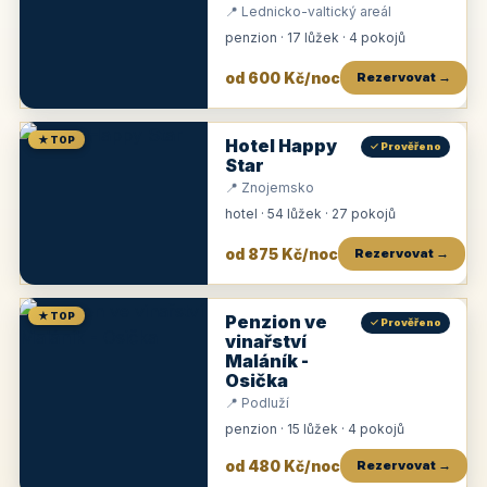
📍 Lednicko-valtický areál
penzion · 17 lůžek · 4 pokojů
od 600 Kč/noc
Rezervovat →
★ TOP
Hotel Happy
✓ Prověřeno
Star
📍 Znojemsko
hotel · 54 lůžek · 27 pokojů
od 875 Kč/noc
Rezervovat →
★ TOP
Penzion ve
✓ Prověřeno
vinařství
Maláník -
Osička
📍 Podluží
penzion · 15 lůžek · 4 pokojů
od 480 Kč/noc
Rezervovat →