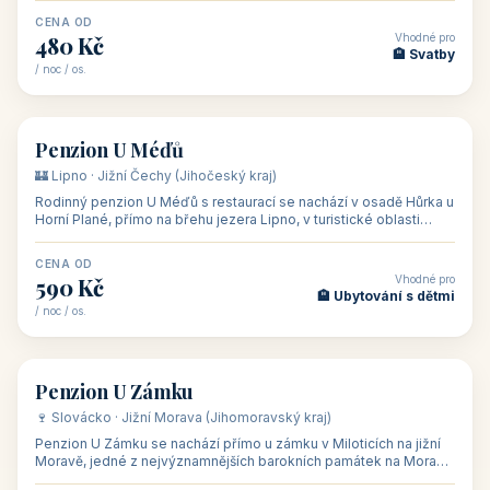
CENA OD
Vhodné pro
480 Kč
🏨 Svatby
/ noc / os.
👥 26
🏡 penzion
Penzion U Méďů
🏰 Lipno · Jižní Čechy (Jihočeský kraj)
Rodinný penzion U Méďů s restaurací se nachází v osadě Hůrka u
Horní Plané, přímo na břehu jezera Lipno, v turistické oblasti
Šumava. Pokoje
CENA OD
Vhodné pro
590 Kč
🏨 Ubytování s dětmi
/ noc / os.
👥 28
🏡 penzion
Penzion U Zámku
🍷 Slovácko · Jižní Morava (Jihomoravský kraj)
Penzion U Zámku se nachází přímo u zámku v Miloticích na jižní
Moravě, jedné z nejvýznamnějších barokních památek na Moravě,
v budově bývalé