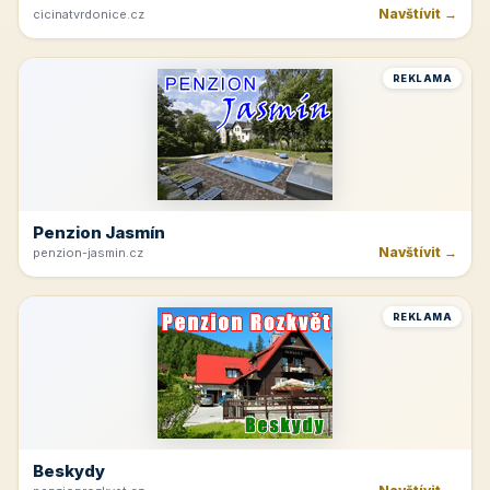
Navštívit →
cicinatvrdonice.cz
REKLAMA
Penzion Jasmín
Navštívit →
penzion-jasmin.cz
REKLAMA
Beskydy