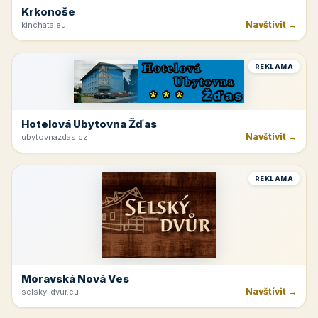
Krkonoše
Navštívit →
kinchata.eu
REKLAMA
Hotelová Ubytovna Žďas
Navštívit →
ubytovnazdas.cz
REKLAMA
Moravská Nová Ves
Navštívit →
selsky-dvur.eu