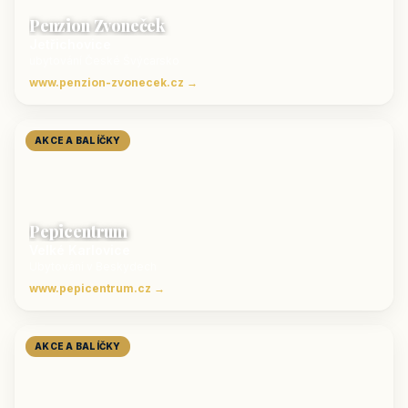
Penzion Zvoneček
Jetřichovice
ubytování České Švýcarsko
www.penzion-zvonecek.cz →
AKCE A BALÍČKY
Pepicentrum
Velké Karlovice
Ubytování v Beskydech
www.pepicentrum.cz →
AKCE A BALÍČKY