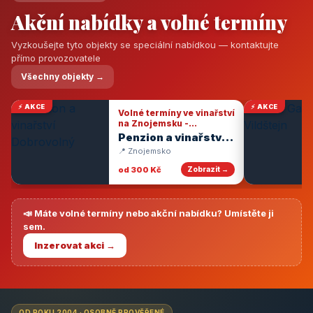
Akční nabídky a volné termíny
Vyzkoušejte tyto objekty se speciální nabídkou — kontaktujte
přímo provozovatele
Všechny objekty →
⚡ AKCE
⚡ AKCE
Volné termíny ve vinařství
na Znojemsku -
degustace vín
Penzion a vinařství
Dobrovolný
📍 Znojemsko
od 300 Kč
Zobrazit →
📣 Máte volné termíny nebo akční nabídku? Umístěte ji
sem.
Inzerovat akci →
OD ROKU 2004 · OSOBNĚ PROVĚŘENÉ