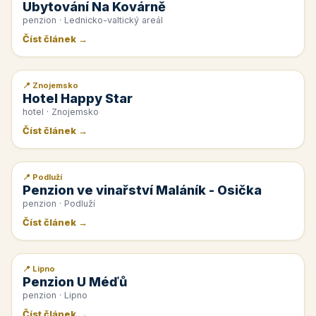
Ubytování Na Kovárně
penzion · Lednicko-valtický areál
Číst článek →
📍 Znojemsko
📰 PR článek
Hotel Happy Star
hotel · Znojemsko
Číst článek →
📍 Podluží
📰 PR článek
Penzion ve vinařství Maláník - Osička
penzion · Podluží
Číst článek →
📍 Lipno
📰 PR článek
Penzion U Méďů
penzion · Lipno
Číst článek →