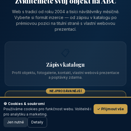
Zviditelněte svůj objekt na ABC
Web s tradicí od roku 2004 a tisíci návštěvníky měsíčně.
Vyberte si formát inzerce — od zápisu v katalogu po
prémiovou pozici na titulní straně s vlastní webovou
prezentací.
📋
Zápis v katalogu
Profil objektu, fotogalerie, kontakt, vlastní webová prezentace
a poptávky zdarma.
NEJPRODÁVANĚJŠÍ
⭐
🍪 Cookies & soukromí
Používáme cookies pro funkčnost webu. Volitelně i
✓ Přijmout vše
💬
Prémiový partner
pro analytiku a marketing.
Jen nutné
TOP pozice na titulce, přednost ve výpisech, zlatý odznak a
Detaily
🖥️ Desktop verze
Design
banner.