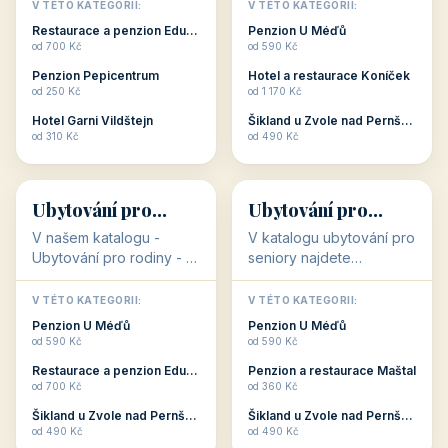
objekty, které s aktivní
objekty, které nabízí
V TÉTO KATEGORII:
V TÉTO KATEGORII:
dovolenou přímo
cenově dostupné
Restaurace a penzion Eduard
Penzion U Méďů
souvisejí. Aktivní
ubytování v ČR. Budete
od 700 Kč
od 590 Kč
dovolená nebo aktivní
překvapeni, že i v nižší
Penzion Pepicentrum
Hotel a restaurace Koníček
odpočinek jso...
c...
od 250 Kč
od 1 170 Kč
Hotel Garni Vildštejn
Šikland u Zvole nad Pernštejnem
👨‍👩‍👧‍👦
🧓
od 310 Kč
od 490 Kč
👨‍👩‍👧‍👦
🧓
34 objektů
33 objektů
Ubytování pro
Ubytování pro
rodiny
seniory
V našem katalogu -
V katalogu ubytování pro
Ubytování pro rodiny -
seniory najdete
jsou pro Vás připraveny
penziony a hotely, které
objekty, které svojí
jsou přizpůsobeny pro
V TÉTO KATEGORII:
V TÉTO KATEGORII:
polohou či vybaveností,
ubytování klientů vyššího
Penzion U Méďů
Penzion U Méďů
nabízí klidné ubytování
věku. Některé z nich
od 590 Kč
od 590 Kč
pro rodiny. Penziony,...
nabízí speciální balíč...
Restaurace a penzion Eduard
Penzion a restaurace Maštal
od 700 Kč
od 360 Kč
Šikland u Zvole nad Pernštejnem
Šikland u Zvole nad Pernštejnem
💕
🚴
od 490 Kč
od 490 Kč