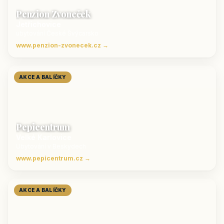
Penzion Zvoneček
Jetřichovice
ubytování České Švýcarsko
www.penzion-zvonecek.cz →
AKCE A BALÍČKY
Pepicentrum
Velké Karlovice
Ubytování v Beskydech
www.pepicentrum.cz →
AKCE A BALÍČKY