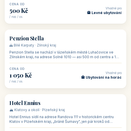
CENA OD
Vhodné pro
500 Kč
🏨 Levné ubytování
/ noc / os.
👥 44
🏡 penzion
Penzion Stella
🌄 Bílé Karpaty · Zlínský kraj
Penzion Stella se nachází v lázeňském městě Luhačovice ve
Zlínském kraji, na adrese Solné 1010 — asi 500 m od centra a 1
km od lázeňské kolo
CENA OD
Vhodné pro
1 050 Kč
🏨 Ubytování na horác
/ noc / os.
👥 50
🏨 hotel
Hotel Ennius
🏔️ Klatovy a okolí · Plzeňský kraj
Hotel Ennius sídlí na adrese Randova 111 v historickém centru
Klatov v Plzeňském kraji, „bráně Šumavy", jen pár kroků od
hlavního náměs