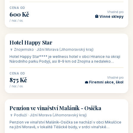
asi 8 km od dáln
CENA OD
Vhodné pro
600 Kč
🏨 Vinné sklepy
/ noc / os.
👥 54
🏨 hotel
Hotel Happy Star
🍷 Znojemsko · Jižní Morava (Jihomoravský kraj)
Hotel Happy Star**** je wellness hotel v obci Hnanice na okraji
Národního parku Podyjí, asi 8–9 km od Znojma a nedaleko
rakouských hranic, v
CENA OD
Vhodné pro
875 Kč
💼 Firemní akce, škol
/ noc / os.
👥 15
🏡 penzion
Penzion ve vinařství Maláník - Osička
🍷 Podluží · Jižní Morava (Jihomoravský kraj)
Penzion ve vinařství Maláník-Osička se nachází v obci Mikulčice
na jižní Moravě, v lokalitě Těšické búdy, v srdci vinařské
podoblasti Slovác