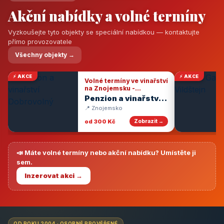
Akční nabídky a volné termíny
Vyzkoušejte tyto objekty se speciální nabídkou — kontaktujte
přímo provozovatele
Všechny objekty →
⚡ AKCE
⚡ AKCE
Volné termíny ve vinařství
na Znojemsku -
degustace vín
Penzion a vinařství
Dobrovolný
📍 Znojemsko
od 300 Kč
Zobrazit →
📣 Máte volné termíny nebo akční nabídku? Umístěte ji
sem.
Inzerovat akci →
OD ROKU 2004 · OSOBNĚ PROVĚŘENÉ