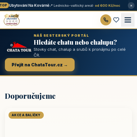
×
Ubytování Na Kovárně
📍 Lednicko-valtický areál
· od 600 Kč/noc
OP
NÁŠ SESTERSKÝ PORTÁL
Hledáte chatu nebo chalupu?
Stovky chat, chalup a srubů k pronájmu po celé
ČR.
Přejít na ChataTour.cz →
Doporučujeme
AKCE A BALÍČKY