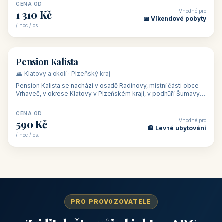
CENA OD
Vhodné pro
1 310 Kč
📅 Víkendové pobyty
/ noc / os.
👥 40
🏡 penzion
Pension Kalista
🏔️ Klatovy a okolí · Plzeňský kraj
Pension Kalista se nachází v osadě Radinovy, místní části obce
Vrhaveč, v okrese Klatovy v Plzeňském kraji, v podhůří Šumavy
— do města Klat
CENA OD
Vhodné pro
590 Kč
🏨 Levné ubytování
/ noc / os.
PRO PROVOZOVATELE