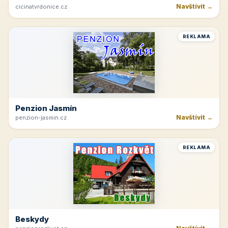
Navštívit →
cicinatvrdonice.cz
REKLAMA
Penzion Jasmín
Navštívit →
penzion-jasmin.cz
REKLAMA
Beskydy