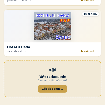
Navštívit →
penzionrozkvet.cz
REKLAMA
Hotel U Hada
Navštívit →
zatec-hotel.cz
📣
Vaše reklama zde
Banner na titulní straně
Zjistit ceník →