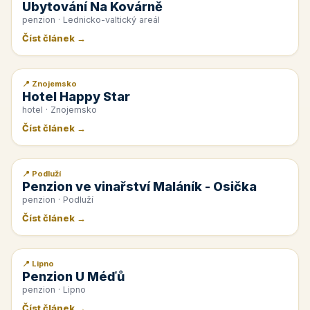
Ubytování Na Kovárně
penzion · Lednicko-valtický areál
Číst článek →
📍 Znojemsko
📰 PR článek
Hotel Happy Star
hotel · Znojemsko
Číst článek →
📍 Podluží
📰 PR článek
Penzion ve vinařství Maláník - Osička
penzion · Podluží
Číst článek →
📍 Lipno
📰 PR článek
Penzion U Méďů
penzion · Lipno
Číst článek →