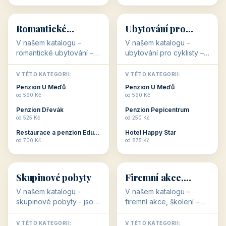
💕
🚴
32 objektů
32 objektů
Romantické
Ubytování pro
ubytování
cyklisty
V našem katalogu –
V našem katalogu –
romantické ubytování –
ubytování pro cyklisty –
jsou pro Vás připraveny
jsou pro Vás připraveny
objekty, které svojí
objekty, které jsou na
V TÉTO KATEGORII:
V TÉTO KATEGORII:
stavbou, polohou anebo
milovníky cykloturistiky
Penzion U Méďů
Penzion U Méďů
zaměřením nabízí
připraveny. Většinou mají
od 590 Kč
od 590 Kč
romantické pobyty.
přímo kolárny a...
Penzion Dřevák
Penzion Pepicentrum
Romantické ...
od 525 Kč
od 250 Kč
Restaurace a penzion Eduard
Hotel Happy Star
👥
💼
od 700 Kč
od 875 Kč
👥
💼
32 objektů
31 objektů
Skupinové pobyty
Firemní akce,
školení
V našem katalogu -
V našem katalogu –
skupinové pobyty - jsou
firemní akce, školení –
pro Vás připraveny
jsou pro Vás připraveny
objekty, které nabízí
objekty, které mají
V TÉTO KATEGORII:
V TÉTO KATEGORII: