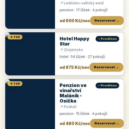
📍 Lednicko-valtický areál
penzion · 17 lůžek · 4 pokojů
od 600 Kč/noc
Rezervovat →
★ TOP
Hotel Happy
✓ Prověřeno
Star
📍 Znojemsko
hotel · 54 lůžek · 27 pokojů
od 875 Kč/noc
Rezervovat →
★ TOP
Penzion ve
✓ Prověřeno
vinařství
Maláník -
Osička
📍 Podluží
penzion · 15 lůžek · 4 pokojů
od 480 Kč/noc
Rezervovat →