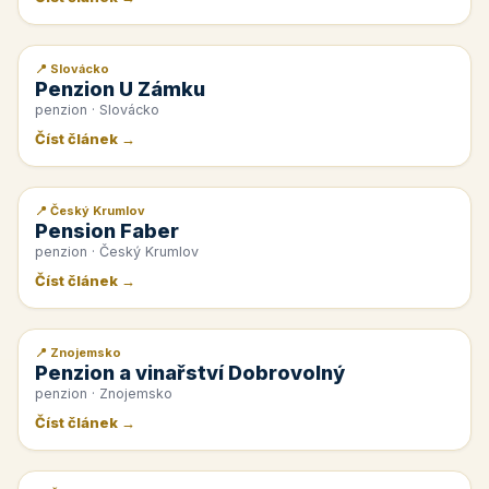
📍 Slovácko
📰 PR článek
Penzion U Zámku
penzion · Slovácko
Číst článek →
📍 Český Krumlov
📰 PR článek
Pension Faber
penzion · Český Krumlov
Číst článek →
📍 Znojemsko
📰 PR článek
Penzion a vinařství Dobrovolný
penzion · Znojemsko
Číst článek →