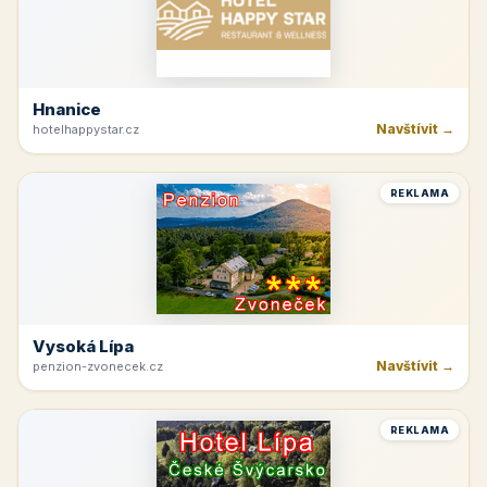
Hnanice
Navštívit →
hotelhappystar.cz
REKLAMA
Vysoká Lípa
Navštívit →
penzion-zvonecek.cz
REKLAMA