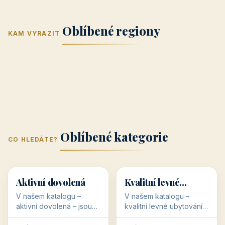
Jižní Morava
Jižní Čechy
(Jihomoravský
(Jihočeský
Střední Čechy
Oblíbené regiony
kraj)
Karlovarský
kraj)
KAM VYRAZIT
Zlínský kraj
Žilinský
(Středočeský
11 objektů
kraj
9 objektů
Liberecký kraj
6 objektů
Plzeňský kraj
4 objekty
kraj)
3 objekty
3 objekty
3 objekty
3 objekty
Oblíbené kategorie
CO HLEDÁTE?
🥾
💰
🥾
💰
36 objektů
34 objektů
Aktivní dovolená
Kvalitní levné
ubytování
V našem katalogu –
V našem katalogu –
aktivní dovolená – jsou
kvalitní levné ubytování –
pro Vás připraveny
jsou pro Vás připraveny