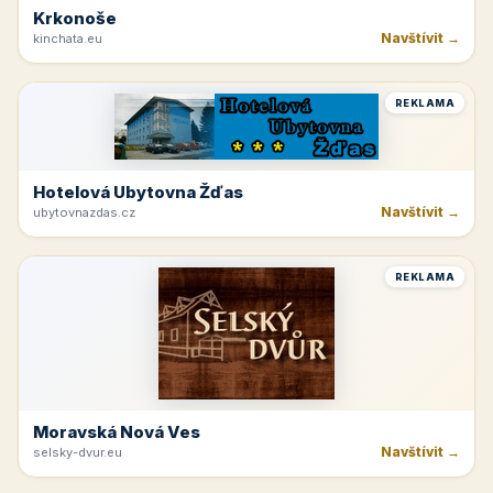
Krkonoše
Navštívit →
kinchata.eu
REKLAMA
Hotelová Ubytovna Žďas
Navštívit →
ubytovnazdas.cz
REKLAMA
Moravská Nová Ves
Navštívit →
selsky-dvur.eu