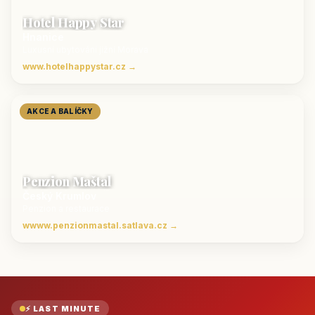
Hotel Happy Star
Hnanice
Luxusní ubytování jižní Morava
www.hotelhappystar.cz →
AKCE A BALÍČKY
Penzion Maštal
Český Krumlov
Penzion a restaurace
wwww.penzionmastal.satlava.cz →
⚡ LAST MINUTE