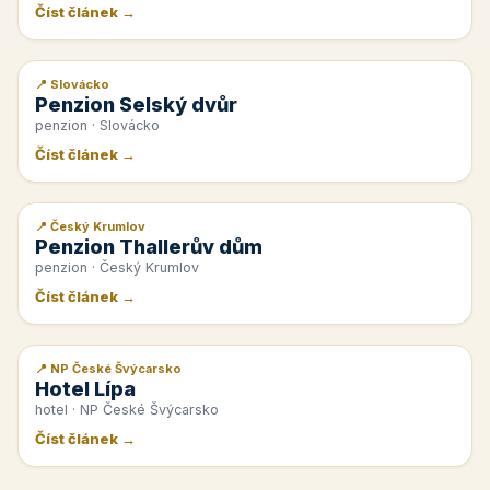
Číst článek →
📍 Slovácko
📰 PR článek
Penzion Selský dvůr
penzion · Slovácko
Číst článek →
📍 Český Krumlov
📰 PR článek
Penzion Thallerův dům
penzion · Český Krumlov
Číst článek →
📍 NP České Švýcarsko
📰 PR článek
Hotel Lípa
hotel · NP České Švýcarsko
Číst článek →