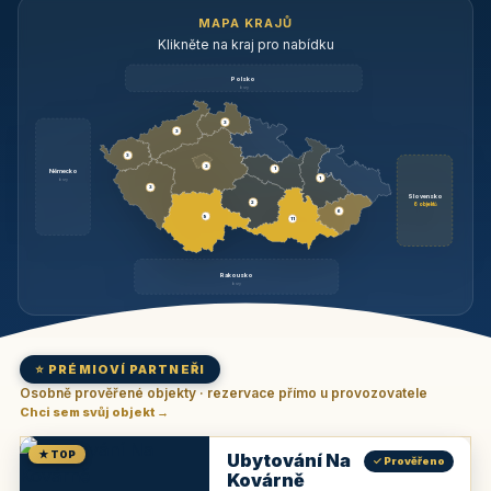
MAPA KRAJŮ
Klikněte na kraj pro nabídku
Polsko
brzy
3
3
3
3
1
Německo
1
brzy
3
Slovensko
2
6 objektů
6
9
11
Rakousko
brzy
⭐ PRÉMIOVÍ PARTNEŘI
Osobně prověřené objekty · rezervace přímo u provozovatele
Chci sem svůj objekt →
★ TOP
Ubytování Na
✓ Prověřeno
Kovárně