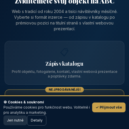
Zviditelněte svůj objekt na ABC
Web s tradicí od roku 2004 a tisíci návštěvníky měsíčně.
Vyberte si formát inzerce — od zápisu v katalogu po
prémiovou pozici na titulní straně s vlastní webovou
prezentací.
📋
Zápis v katalogu
Profil objektu, fotogalerie, kontakt, vlastní webová prezentace
a poptávky zdarma.
NEJPRODÁVANĚJŠÍ
⭐
🍪 Cookies & soukromí
Používáme cookies pro funkčnost webu. Volitelně i
✓ Přijmout vše
💬
Prémiový partner
pro analytiku a marketing.
Jen nutné
TOP pozice na titulce, přednost ve výpisech, zlatý odznak a
Detaily
🖥️ Desktop verze
Design
banner.