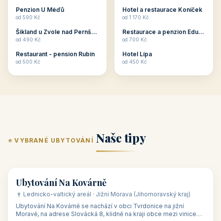
ubytování skupin v
zkušenosti pořádat i
Penzion U Méďů
Hotel a restaurace Koníček
penzionech, hotelích a
menší firemní akce a
od 590 Kč
od 1 170 Kč
apartmánech v ČR.
firemní školení, ale také
Šikland u Zvole nad Pernštejnem
Restaurace a penzion Eduard
Budete překva...
ob...
od 490 Kč
od 700 Kč
Restaurant - pension Rubín
Hotel Lípa
od 500 Kč
od 450 Kč
Naše tipy
⭐ VYBRANÉ UBYTOVÁNÍ
👥 17
🏡 penzion
Ubytování Na Kovárně
🍷 Lednicko-valtický areál · Jižní Morava (Jihomoravský kraj)
Ubytování Na Kovárně se nachází v obci Tvrdonice na jižní
Moravě, na adrese Slovácká 8, klidně na kraji obce mezi vinicemi,