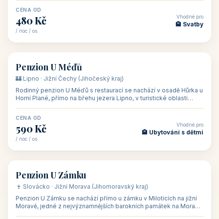
CENA OD
Vhodné pro
480 Kč
🏨 Svatby
/ noc / os.
👥 26
🏡 penzion
Penzion U Méďů
🏰 Lipno · Jižní Čechy (Jihočeský kraj)
Rodinný penzion U Méďů s restaurací se nachází v osadě Hůrka u
Horní Plané, přímo na břehu jezera Lipno, v turistické oblasti
Šumava. Pokoje
CENA OD
Vhodné pro
590 Kč
🏨 Ubytování s dětmi
/ noc / os.
👥 28
🏡 penzion
Penzion U Zámku
🍷 Slovácko · Jižní Morava (Jihomoravský kraj)
Penzion U Zámku se nachází přímo u zámku v Miloticích na jižní
Moravě, jedné z nejvýznamnějších barokních památek na Moravě,
v budově bývalé