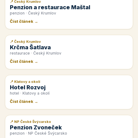
📍 Český Krumlov
📰 PR článek
Penzion a restaurace Maštal
penzion · Český Krumlov
Číst článek →
📍 Český Krumlov
📰 PR článek
Krčma Šatlava
restaurace · Český Krumlov
Číst článek →
📍 Klatovy a okolí
📰 PR článek
Hotel Rozvoj
hotel · Klatovy a okolí
Číst článek →
📍 NP České Švýcarsko
📰 PR článek
Penzion Zvoneček
penzion · NP České Švýcarsko