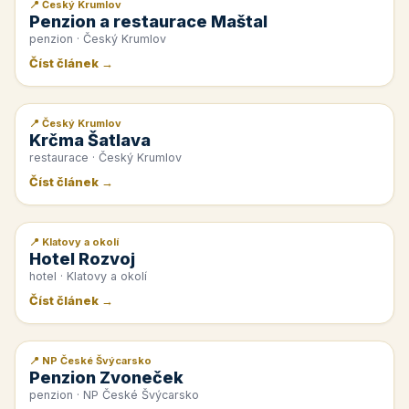
📍 Český Krumlov
📰 PR článek
Penzion a restaurace Maštal
penzion · Český Krumlov
Číst článek →
📍 Český Krumlov
📰 PR článek
Krčma Šatlava
restaurace · Český Krumlov
Číst článek →
📍 Klatovy a okolí
📰 PR článek
Hotel Rozvoj
hotel · Klatovy a okolí
Číst článek →
📍 NP České Švýcarsko
📰 PR článek
Penzion Zvoneček
penzion · NP České Švýcarsko