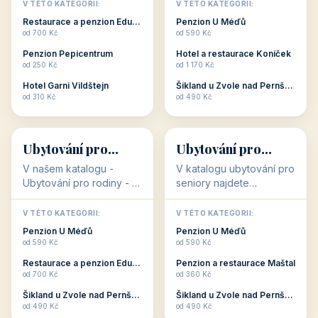
objekty, které s aktivní
objekty, které nabízí
V TÉTO KATEGORII:
V TÉTO KATEGORII:
dovolenou přímo
cenově dostupné
Restaurace a penzion Eduard
Penzion U Méďů
souvisejí. Aktivní
ubytování v ČR. Budete
od 700 Kč
od 590 Kč
dovolená nebo aktivní
překvapeni, že i v nižší
Penzion Pepicentrum
Hotel a restaurace Koníček
odpočinek jso...
c...
od 250 Kč
od 1 170 Kč
Hotel Garni Vildštejn
Šikland u Zvole nad Pernštejnem
👨‍👩‍👧‍👦
🧓
od 310 Kč
od 490 Kč
👨‍👩‍👧‍👦
🧓
34 objektů
33 objektů
Ubytování pro
Ubytování pro
rodiny
seniory
V našem katalogu -
V katalogu ubytování pro
Ubytování pro rodiny -
seniory najdete
jsou pro Vás připraveny
penziony a hotely, které
objekty, které svojí
jsou přizpůsobeny pro
V TÉTO KATEGORII:
V TÉTO KATEGORII:
polohou či vybaveností,
ubytování klientů vyššího
Penzion U Méďů
Penzion U Méďů
nabízí klidné ubytování
věku. Některé z nich
od 590 Kč
od 590 Kč
pro rodiny. Penziony,...
nabízí speciální balíč...
Restaurace a penzion Eduard
Penzion a restaurace Maštal
od 700 Kč
od 360 Kč
Šikland u Zvole nad Pernštejnem
Šikland u Zvole nad Pernštejnem
💕
🚴
od 490 Kč
od 490 Kč