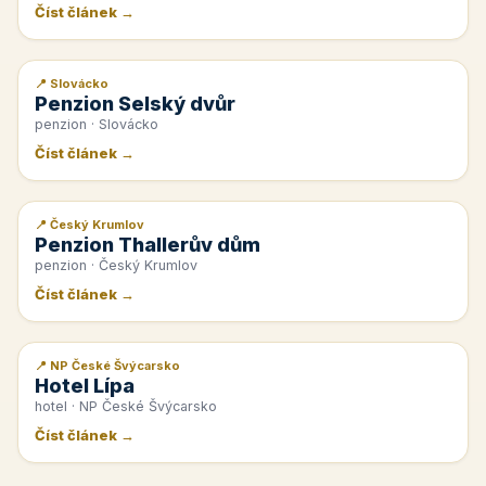
Číst článek →
📍 Slovácko
📰 PR článek
Penzion Selský dvůr
penzion · Slovácko
Číst článek →
📍 Český Krumlov
📰 PR článek
Penzion Thallerův dům
penzion · Český Krumlov
Číst článek →
📍 NP České Švýcarsko
📰 PR článek
Hotel Lípa
hotel · NP České Švýcarsko
Číst článek →