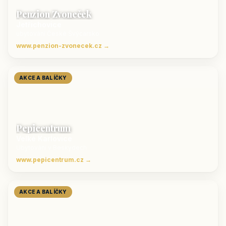
Penzion Zvoneček
Jetřichovice
ubytování České Švýcarsko
www.penzion-zvonecek.cz →
AKCE A BALÍČKY
Pepicentrum
Velké Karlovice
Ubytování v Beskydech
www.pepicentrum.cz →
AKCE A BALÍČKY