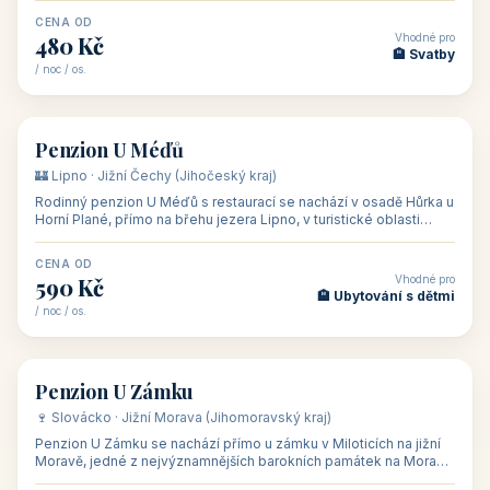
CENA OD
Vhodné pro
480 Kč
🏨 Svatby
/ noc / os.
👥 26
🏡 penzion
Penzion U Méďů
🏰 Lipno · Jižní Čechy (Jihočeský kraj)
Rodinný penzion U Méďů s restaurací se nachází v osadě Hůrka u
Horní Plané, přímo na břehu jezera Lipno, v turistické oblasti
Šumava. Pokoje
CENA OD
Vhodné pro
590 Kč
🏨 Ubytování s dětmi
/ noc / os.
👥 28
🏡 penzion
Penzion U Zámku
🍷 Slovácko · Jižní Morava (Jihomoravský kraj)
Penzion U Zámku se nachází přímo u zámku v Miloticích na jižní
Moravě, jedné z nejvýznamnějších barokních památek na Moravě,
v budově bývalé