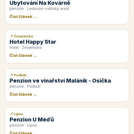
Ubytování Na Kovárně
penzion · Lednicko-valtický areál
Číst článek →
📍 Znojemsko
📰 PR článek
Hotel Happy Star
hotel · Znojemsko
Číst článek →
📍 Podluží
📰 PR článek
Penzion ve vinařství Maláník - Osička
penzion · Podluží
Číst článek →
📍 Lipno
📰 PR článek
Penzion U Méďů
penzion · Lipno
Číst článek →