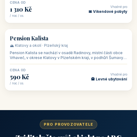
CENA OD
Vhodné pro
1 310 Kč
📅 Víkendové pobyty
/ noc / os.
👥 40
🏡 penzion
Pension Kalista
🏔️ Klatovy a okolí · Plzeňský kraj
Pension Kalista se nachází v osadě Radinovy, místní části obce
Vrhaveč, v okrese Klatovy v Plzeňském kraji, v podhůří Šumavy
— do města Klat
CENA OD
Vhodné pro
590 Kč
🏨 Levné ubytování
/ noc / os.
PRO PROVOZOVATELE