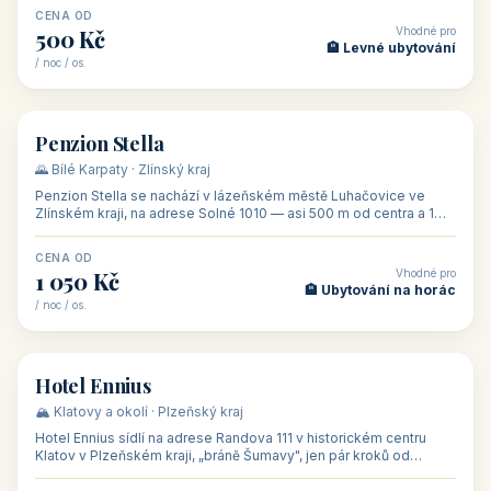
CENA OD
Vhodné pro
500 Kč
🏨 Levné ubytování
/ noc / os.
👥 44
🏡 penzion
Penzion Stella
🌄 Bílé Karpaty · Zlínský kraj
Penzion Stella se nachází v lázeňském městě Luhačovice ve
Zlínském kraji, na adrese Solné 1010 — asi 500 m od centra a 1
km od lázeňské kolo
CENA OD
Vhodné pro
1 050 Kč
🏨 Ubytování na horác
/ noc / os.
👥 50
🏨 hotel
Hotel Ennius
🏔️ Klatovy a okolí · Plzeňský kraj
Hotel Ennius sídlí na adrese Randova 111 v historickém centru
Klatov v Plzeňském kraji, „bráně Šumavy", jen pár kroků od
hlavního náměs