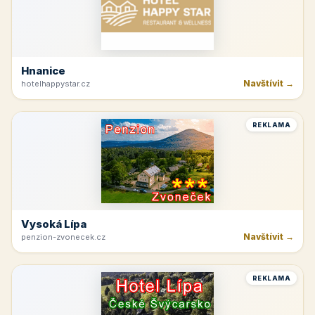
Hnanice
Navštívit →
hotelhappystar.cz
REKLAMA
Vysoká Lípa
Navštívit →
penzion-zvonecek.cz
REKLAMA