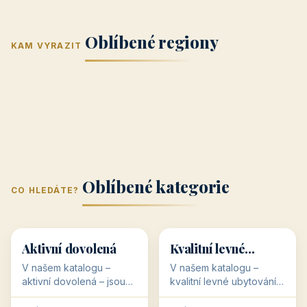
Jižní Morava
Jižní Čechy
(Jihomoravský
(Jihočeský
Střední Čechy
Oblíbené regiony
kraj)
Karlovarský
kraj)
KAM VYRAZIT
Zlínský kraj
Žilinský
(Středočeský
11 objektů
kraj
9 objektů
Liberecký kraj
6 objektů
Plzeňský kraj
4 objekty
kraj)
3 objekty
3 objekty
3 objekty
3 objekty
Oblíbené kategorie
CO HLEDÁTE?
🥾
💰
🥾
💰
36 objektů
34 objektů
Aktivní dovolená
Kvalitní levné
ubytování
V našem katalogu –
V našem katalogu –
aktivní dovolená – jsou
kvalitní levné ubytování –
pro Vás připraveny
jsou pro Vás připraveny