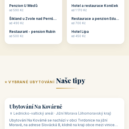
ubytování skupin v
zkušenosti pořádat i
Penzion U Méďů
Hotel a restaurace Koníček
penzionech, hotelích a
menší firemní akce a
od 590 Kč
od 1 170 Kč
apartmánech v ČR.
firemní školení, ale také
Šikland u Zvole nad Pernštejnem
Restaurace a penzion Eduard
Budete překva...
ob...
od 490 Kč
od 700 Kč
Restaurant - pension Rubín
Hotel Lípa
od 500 Kč
od 450 Kč
Naše tipy
⭐ VYBRANÉ UBYTOVÁNÍ
👥 17
🏡 penzion
Ubytování Na Kovárně
🍷 Lednicko-valtický areál · Jižní Morava (Jihomoravský kraj)
Ubytování Na Kovárně se nachází v obci Tvrdonice na jižní
Moravě, na adrese Slovácká 8, klidně na kraji obce mezi vinicemi,