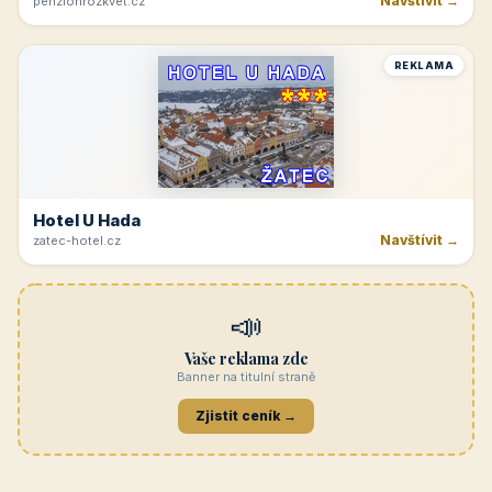
Navštívit →
penzionrozkvet.cz
REKLAMA
Hotel U Hada
Navštívit →
zatec-hotel.cz
📣
Vaše reklama zde
Banner na titulní straně
Zjistit ceník →