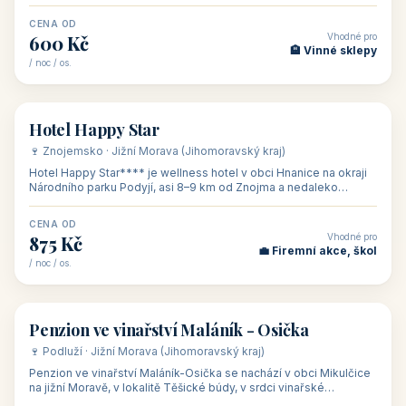
asi 8 km od dáln
CENA OD
Vhodné pro
600 Kč
🏨 Vinné sklepy
/ noc / os.
👥 54
🏨 hotel
Hotel Happy Star
🍷 Znojemsko · Jižní Morava (Jihomoravský kraj)
Hotel Happy Star**** je wellness hotel v obci Hnanice na okraji
Národního parku Podyjí, asi 8–9 km od Znojma a nedaleko
rakouských hranic, v
CENA OD
Vhodné pro
875 Kč
💼 Firemní akce, škol
/ noc / os.
👥 15
🏡 penzion
Penzion ve vinařství Maláník - Osička
🍷 Podluží · Jižní Morava (Jihomoravský kraj)
Penzion ve vinařství Maláník-Osička se nachází v obci Mikulčice
na jižní Moravě, v lokalitě Těšické búdy, v srdci vinařské
podoblasti Slovác