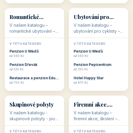
💕
🚴
32 objektů
32 objektů
Romantické
Ubytování pro
ubytování
cyklisty
V našem katalogu –
V našem katalogu –
romantické ubytování –
ubytování pro cyklisty –
jsou pro Vás připraveny
jsou pro Vás připraveny
objekty, které svojí
objekty, které jsou na
V TÉTO KATEGORII:
V TÉTO KATEGORII:
stavbou, polohou anebo
milovníky cykloturistiky
Penzion U Méďů
Penzion U Méďů
zaměřením nabízí
připraveny. Většinou mají
od 590 Kč
od 590 Kč
romantické pobyty.
přímo kolárny a...
Penzion Dřevák
Penzion Pepicentrum
Romantické ...
od 525 Kč
od 250 Kč
Restaurace a penzion Eduard
Hotel Happy Star
👥
💼
od 700 Kč
od 875 Kč
👥
💼
32 objektů
31 objektů
Skupinové pobyty
Firemní akce,
školení
V našem katalogu -
V našem katalogu –
skupinové pobyty - jsou
firemní akce, školení –
pro Vás připraveny
jsou pro Vás připraveny
objekty, které nabízí
objekty, které mají
V TÉTO KATEGORII:
V TÉTO KATEGORII: