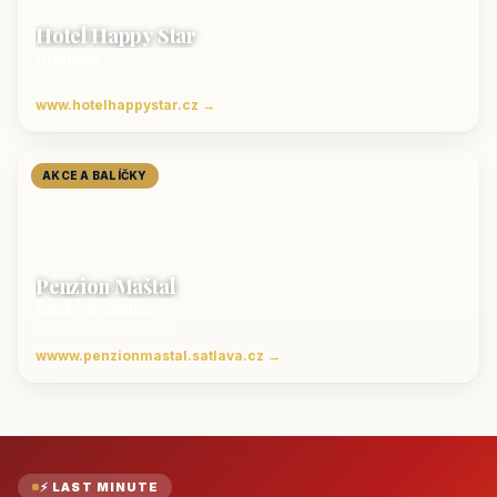
Hotel Happy Star
Hnanice
Luxusní ubytování jižní Morava
www.hotelhappystar.cz →
AKCE A BALÍČKY
Penzion Maštal
Český Krumlov
Penzion a restaurace
wwww.penzionmastal.satlava.cz →
⚡ LAST MINUTE