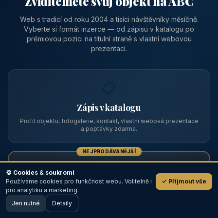
Zviditelněte svůj objekt na ABC
Web s tradicí od roku 2004 a tisíci návštěvníky měsíčně.
Vyberte si formát inzerce — od zápisu v katalogu po
prémiovou pozici na titulní straně s vlastní webovou
prezentací.
📋
Zápis v katalogu
Profil objektu, fotogalerie, kontakt, vlastní webová prezentace
a poptávky zdarma.
NEJPRODÁVANĚJŠÍ
⭐
🍪 Cookies & soukromí
Používáme cookies pro funkčnost webu. Volitelně i
✓ Přijmout vše
💬
Prémiový partner
pro analytiku a marketing.
Jen nutné
TOP pozice na titulce, přednost ve výpisech, zlatý odznak a
Detaily
🖥️ Desktop verze
Design
banner.