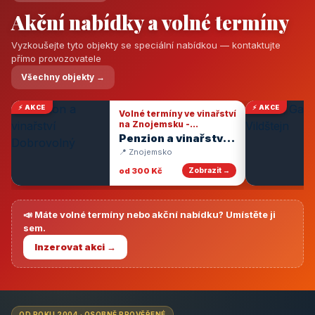
Akční nabídky a volné termíny
Vyzkoušejte tyto objekty se speciální nabídkou — kontaktujte
přímo provozovatele
Všechny objekty →
⚡ AKCE
⚡ AKCE
Volné termíny ve vinařství
na Znojemsku -
degustace vín
Penzion a vinařství
Dobrovolný
📍 Znojemsko
od 300 Kč
Zobrazit →
📣 Máte volné termíny nebo akční nabídku? Umístěte ji
sem.
Inzerovat akci →
OD ROKU 2004 · OSOBNĚ PROVĚŘENÉ