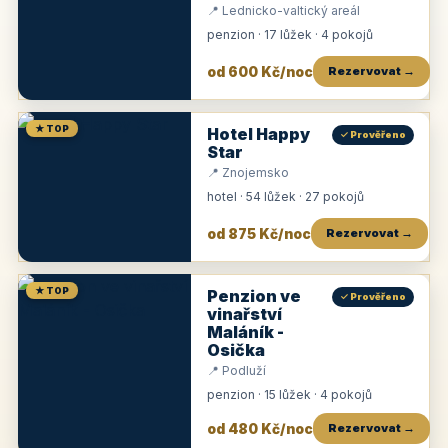
📍 Lednicko-valtický areál
penzion · 17 lůžek · 4 pokojů
od 600 Kč/noc
Rezervovat →
★ TOP
Hotel Happy
✓ Prověřeno
Star
📍 Znojemsko
hotel · 54 lůžek · 27 pokojů
od 875 Kč/noc
Rezervovat →
★ TOP
Penzion ve
✓ Prověřeno
vinařství
Maláník -
Osička
📍 Podluží
penzion · 15 lůžek · 4 pokojů
od 480 Kč/noc
Rezervovat →