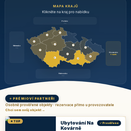
MAPA KRAJŮ
Klikněte na kraj pro nabídku
Polsko
brzy
3
3
3
3
1
Německo
1
brzy
3
Slovensko
2
6 objektů
6
9
11
Rakousko
brzy
⭐ PRÉMIOVÍ PARTNEŘI
Osobně prověřené objekty · rezervace přímo u provozovatele
Chci sem svůj objekt →
★ TOP
Ubytování Na
✓ Prověřeno
Kovárně