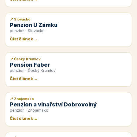
📍 Slovácko
📰 PR článek
Penzion U Zámku
penzion · Slovácko
Číst článek →
📍 Český Krumlov
📰 PR článek
Pension Faber
penzion · Český Krumlov
Číst článek →
📍 Znojemsko
📰 PR článek
Penzion a vinařství Dobrovolný
penzion · Znojemsko
Číst článek →