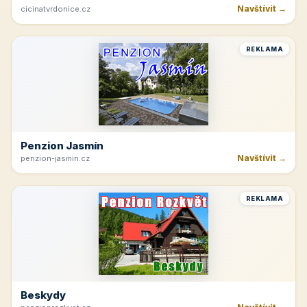
Navštívit →
cicinatvrdonice.cz
REKLAMA
Penzion Jasmín
Navštívit →
penzion-jasmin.cz
REKLAMA
Beskydy