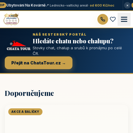
×
Ubytování Na Kovárně
📍 Lednicko-valtický areál
· od 600 Kč/noc
P
★
NÁŠ SESTERSKÝ PORTÁL
Hledáte chatu nebo chalupu?
Stovky chat, chalup a srubů k pronájmu po celé
ČR.
Přejít na ChataTour.cz →
Doporučujeme
AKCE A BALÍČKY