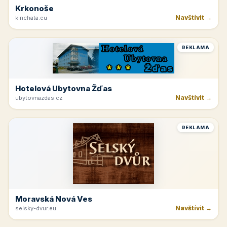
Krkonoše
Navštívit →
kinchata.eu
REKLAMA
Hotelová Ubytovna Žďas
Navštívit →
ubytovnazdas.cz
REKLAMA
Moravská Nová Ves
Navštívit →
selsky-dvur.eu