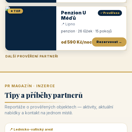
★ TOP
Penzion U
✓ Prověřeno
Méďů
📍 Lipno
penzion · 26 lůžek · 15 pokojů
od 590 Kč/noc
Rezervovat →
DALŠÍ PROVĚŘENÍ PARTNEŘI
Penzion U Zámku
Pension Faber
Penzion a vinařství Dobrovolný
Penzion a restaurace Maštal
Krčma Šatlava
Hotel Rozvoj
Penzion Zvoneček
Penzion Selský dvůr
Penzion Thallerův dům
Hotel Lípa
★
od 500 Kč
★
od 845 Kč
★
od 300 Kč
★
od 360 Kč
★
🍽️
★
od 400 Kč
★
od 550 Kč
★
od 530 Kč
★
od 1 190 Kč
★
od 450 Kč
PR MAGAZÍN · INZERCE
Tipy a příběhy partnerů
Reportáže o prověřených objektech — aktivity, aktuální
nabídky a kontakt na jednom místě.
📍 Lednicko-valtický areál
📰 PR článek