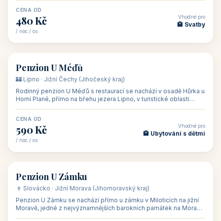
CENA OD
Vhodné pro
480 Kč
🏨 Svatby
/ noc / os.
👥 26
🏡 penzion
Penzion U Méďů
🏰 Lipno · Jižní Čechy (Jihočeský kraj)
Rodinný penzion U Méďů s restaurací se nachází v osadě Hůrka u
Horní Plané, přímo na břehu jezera Lipno, v turistické oblasti
Šumava. Pokoje
CENA OD
Vhodné pro
590 Kč
🏨 Ubytování s dětmi
/ noc / os.
👥 28
🏡 penzion
Penzion U Zámku
🍷 Slovácko · Jižní Morava (Jihomoravský kraj)
Penzion U Zámku se nachází přímo u zámku v Miloticích na jižní
Moravě, jedné z nejvýznamnějších barokních památek na Moravě,
v budově bývalé