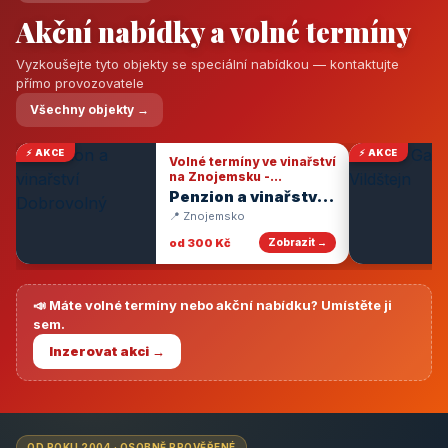
Akční nabídky a volné termíny
Vyzkoušejte tyto objekty se speciální nabídkou — kontaktujte
přímo provozovatele
Všechny objekty →
⚡ AKCE
⚡ AKCE
Volné termíny ve vinařství
na Znojemsku -
degustace vín
Penzion a vinařství
Dobrovolný
📍 Znojemsko
od 300 Kč
Zobrazit →
📣 Máte volné termíny nebo akční nabídku? Umístěte ji
sem.
Inzerovat akci →
OD ROKU 2004 · OSOBNĚ PROVĚŘENÉ