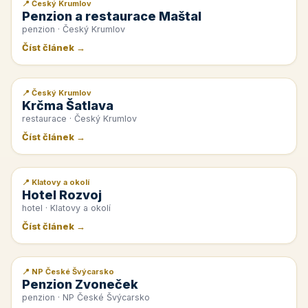
📍 Český Krumlov
📰 PR článek
Penzion a restaurace Maštal
penzion · Český Krumlov
Číst článek →
📍 Český Krumlov
📰 PR článek
Krčma Šatlava
restaurace · Český Krumlov
Číst článek →
📍 Klatovy a okolí
📰 PR článek
Hotel Rozvoj
hotel · Klatovy a okolí
Číst článek →
📍 NP České Švýcarsko
📰 PR článek
Penzion Zvoneček
penzion · NP České Švýcarsko