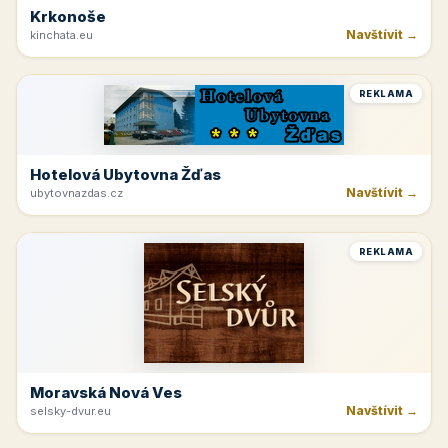
Krkonoše
Navštívit →
kinchata.eu
REKLAMA
Hotelová Ubytovna Žďas
Navštívit →
ubytovnazdas.cz
REKLAMA
Moravská Nová Ves
Navštívit →
selsky-dvur.eu