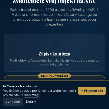
Zviditelněte svůj objekt na ABC
Web s tradicí od roku 2004 a tisíci návštěvníky měsíčně.
Vyberte si formát inzerce — od zápisu v katalogu po
prémiovou pozici na titulní straně s vlastní webovou
prezentací.
📋
Zápis v katalogu
Profil objektu, fotogalerie, kontakt, vlastní webová prezentace
a poptávky zdarma.
NEJPRODÁVANĚJŠÍ
⭐
🍪 Cookies & soukromí
Používáme cookies pro funkčnost webu. Volitelně i
✓ Přijmout vše
💬
Prémiový partner
pro analytiku a marketing.
Jen nutné
TOP pozice na titulce, přednost ve výpisech, zlatý odznak a
Detaily
🖥️ Desktop verze
Design
banner.