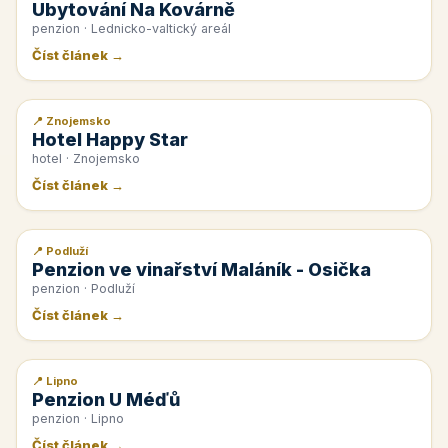
Ubytování Na Kovárně
penzion · Lednicko-valtický areál
Číst článek →
📍 Znojemsko
📰 PR článek
Hotel Happy Star
hotel · Znojemsko
Číst článek →
📍 Podluží
📰 PR článek
Penzion ve vinařství Maláník - Osička
penzion · Podluží
Číst článek →
📍 Lipno
📰 PR článek
Penzion U Méďů
penzion · Lipno
Číst článek →