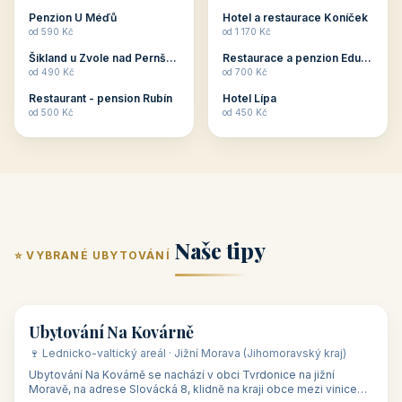
ubytování skupin v
zkušenosti pořádat i
Penzion U Méďů
Hotel a restaurace Koníček
penzionech, hotelích a
menší firemní akce a
od 590 Kč
od 1 170 Kč
apartmánech v ČR.
firemní školení, ale také
Šikland u Zvole nad Pernštejnem
Restaurace a penzion Eduard
Budete překva...
ob...
od 490 Kč
od 700 Kč
Restaurant - pension Rubín
Hotel Lípa
od 500 Kč
od 450 Kč
Naše tipy
⭐ VYBRANÉ UBYTOVÁNÍ
👥 17
🏡 penzion
Ubytování Na Kovárně
🍷 Lednicko-valtický areál · Jižní Morava (Jihomoravský kraj)
Ubytování Na Kovárně se nachází v obci Tvrdonice na jižní
Moravě, na adrese Slovácká 8, klidně na kraji obce mezi vinicemi,