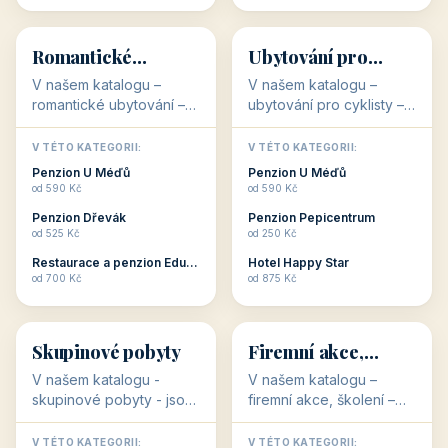
💕
🚴
32 objektů
32 objektů
Romantické
Ubytování pro
ubytování
cyklisty
V našem katalogu –
V našem katalogu –
romantické ubytování –
ubytování pro cyklisty –
jsou pro Vás připraveny
jsou pro Vás připraveny
objekty, které svojí
objekty, které jsou na
V TÉTO KATEGORII:
V TÉTO KATEGORII:
stavbou, polohou anebo
milovníky cykloturistiky
Penzion U Méďů
Penzion U Méďů
zaměřením nabízí
připraveny. Většinou mají
od 590 Kč
od 590 Kč
romantické pobyty.
přímo kolárny a...
Penzion Dřevák
Penzion Pepicentrum
Romantické ...
od 525 Kč
od 250 Kč
Restaurace a penzion Eduard
Hotel Happy Star
👥
💼
od 700 Kč
od 875 Kč
👥
💼
32 objektů
31 objektů
Skupinové pobyty
Firemní akce,
školení
V našem katalogu -
V našem katalogu –
skupinové pobyty - jsou
firemní akce, školení –
pro Vás připraveny
jsou pro Vás připraveny
objekty, které nabízí
objekty, které mají
V TÉTO KATEGORII:
V TÉTO KATEGORII: