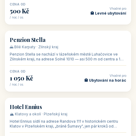
CENA OD
Vhodné pro
500 Kč
🏨 Levné ubytování
/ noc / os.
👥 44
🏡 penzion
Penzion Stella
🌄 Bílé Karpaty · Zlínský kraj
Penzion Stella se nachází v lázeňském městě Luhačovice ve
Zlínském kraji, na adrese Solné 1010 — asi 500 m od centra a 1
km od lázeňské kolo
CENA OD
Vhodné pro
1 050 Kč
🏨 Ubytování na horác
/ noc / os.
👥 50
🏨 hotel
Hotel Ennius
🏔️ Klatovy a okolí · Plzeňský kraj
Hotel Ennius sídlí na adrese Randova 111 v historickém centru
Klatov v Plzeňském kraji, „bráně Šumavy", jen pár kroků od
hlavního náměs