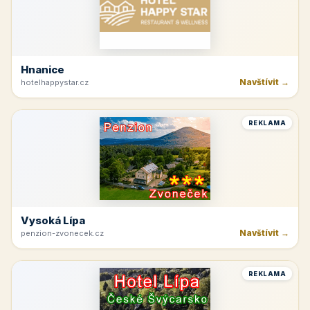
Hnanice
Navštívit →
hotelhappystar.cz
REKLAMA
Vysoká Lípa
Navštívit →
penzion-zvonecek.cz
REKLAMA