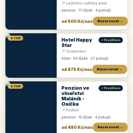
📍 Lednicko-valtický areál
penzion · 17 lůžek · 4 pokojů
od 600 Kč/noc
Rezervovat →
★ TOP
Hotel Happy
✓ Prověřeno
Star
📍 Znojemsko
hotel · 54 lůžek · 27 pokojů
od 875 Kč/noc
Rezervovat →
★ TOP
Penzion ve
✓ Prověřeno
vinařství
Maláník -
Osička
📍 Podluží
penzion · 15 lůžek · 4 pokojů
od 480 Kč/noc
Rezervovat →