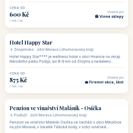
asi 8 km od dáln
CENA OD
Vhodné pro
600 Kč
🏨 Vinné sklepy
/ noc / os.
👥 54
🏨 hotel
Hotel Happy Star
🍷 Znojemsko · Jižní Morava (Jihomoravský kraj)
Hotel Happy Star**** je wellness hotel v obci Hnanice na okraji
Národního parku Podyjí, asi 8–9 km od Znojma a nedaleko
rakouských hranic, v
CENA OD
Vhodné pro
875 Kč
💼 Firemní akce, škol
/ noc / os.
👥 15
🏡 penzion
Penzion ve vinařství Maláník - Osička
🍷 Podluží · Jižní Morava (Jihomoravský kraj)
Penzion ve vinařství Maláník-Osička se nachází v obci Mikulčice
na jižní Moravě, v lokalitě Těšické búdy, v srdci vinařské
podoblasti Slovác