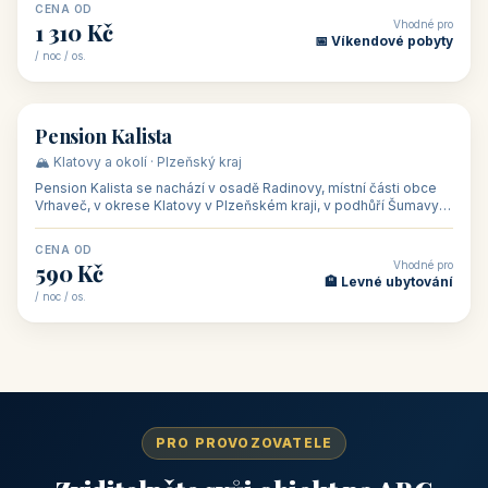
CENA OD
Vhodné pro
1 310 Kč
📅 Víkendové pobyty
/ noc / os.
👥 40
🏡 penzion
Pension Kalista
🏔️ Klatovy a okolí · Plzeňský kraj
Pension Kalista se nachází v osadě Radinovy, místní části obce
Vrhaveč, v okrese Klatovy v Plzeňském kraji, v podhůří Šumavy
— do města Klat
CENA OD
Vhodné pro
590 Kč
🏨 Levné ubytování
/ noc / os.
PRO PROVOZOVATELE