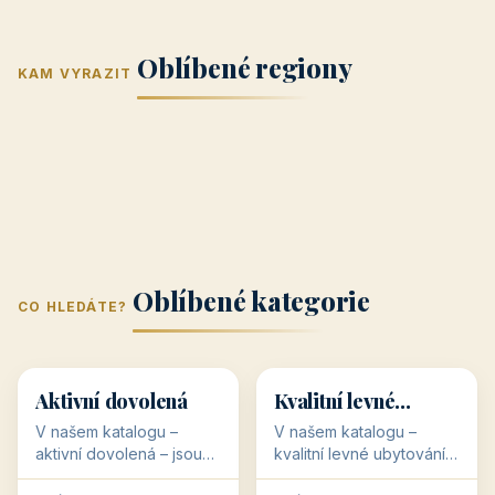
Jižní Morava
Jižní Čechy
(Jihomoravský
(Jihočeský
Střední Čechy
Oblíbené regiony
kraj)
Karlovarský
kraj)
KAM VYRAZIT
Zlínský kraj
Žilinský
(Středočeský
11 objektů
kraj
9 objektů
Liberecký kraj
6 objektů
Plzeňský kraj
4 objekty
kraj)
3 objekty
3 objekty
3 objekty
3 objekty
Oblíbené kategorie
CO HLEDÁTE?
🥾
💰
🥾
💰
36 objektů
34 objektů
Aktivní dovolená
Kvalitní levné
ubytování
V našem katalogu –
V našem katalogu –
aktivní dovolená – jsou
kvalitní levné ubytování –
pro Vás připraveny
jsou pro Vás připraveny