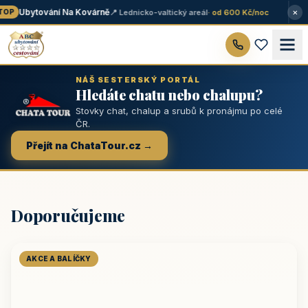
×
Ubytování Na Kovárně
📍 Lednicko-valtický areál
· od 600 Kč/noc
OP
NÁŠ SESTERSKÝ PORTÁL
Hledáte chatu nebo chalupu?
Stovky chat, chalup a srubů k pronájmu po celé
ČR.
Přejít na ChataTour.cz →
Doporučujeme
AKCE A BALÍČKY