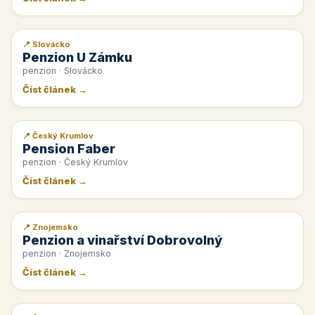
📍 Slovácko
📰 PR článek
Penzion U Zámku
penzion · Slovácko
Číst článek →
📍 Český Krumlov
📰 PR článek
Pension Faber
penzion · Český Krumlov
Číst článek →
📍 Znojemsko
📰 PR článek
Penzion a vinařství Dobrovolný
penzion · Znojemsko
Číst článek →