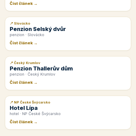
Číst článek →
📍 Slovácko
📰 PR článek
Penzion Selský dvůr
penzion · Slovácko
Číst článek →
📍 Český Krumlov
📰 PR článek
Penzion Thallerův dům
penzion · Český Krumlov
Číst článek →
📍 NP České Švýcarsko
📰 PR článek
Hotel Lípa
hotel · NP České Švýcarsko
Číst článek →