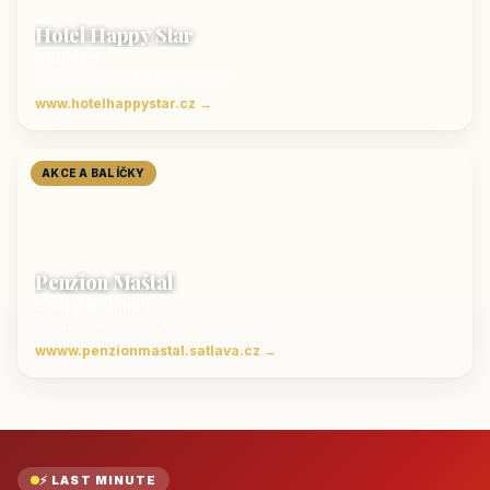
Hotel Happy Star
Hnanice
Luxusní ubytování jižní Morava
www.hotelhappystar.cz →
AKCE A BALÍČKY
Penzion Maštal
Český Krumlov
Penzion a restaurace
wwww.penzionmastal.satlava.cz →
⚡ LAST MINUTE