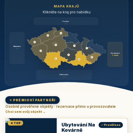
MAPA KRAJŮ
Klikněte na kraj pro nabídku
Polsko
brzy
3
3
3
3
1
Německo
1
brzy
3
Slovensko
2
6 objektů
6
9
11
Rakousko
brzy
⭐ PRÉMIOVÍ PARTNEŘI
Osobně prověřené objekty · rezervace přímo u provozovatele
Chci sem svůj objekt →
★ TOP
Ubytování Na
✓ Prověřeno
Kovárně