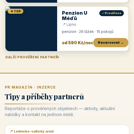
★ TOP
Penzion U
✓ Prověřeno
Méďů
📍 Lipno
penzion · 26 lůžek · 15 pokojů
od 590 Kč/noc
Rezervovat →
DALŠÍ PROVĚŘENÍ PARTNEŘI
Penzion U Zámku
Pension Faber
Penzion a vinařství Dobrovolný
Penzion a restaurace Maštal
Krčma Šatlava
Hotel Rozvoj
Penzion Zvoneček
Penzion Selský dvůr
Penzion Thallerův dům
Hotel Lípa
★
od 500 Kč
★
od 845 Kč
★
od 300 Kč
★
od 360 Kč
★
🍽️
★
od 400 Kč
★
od 550 Kč
★
od 530 Kč
★
od 1 190 Kč
★
od 450 Kč
PR MAGAZÍN · INZERCE
Tipy a příběhy partnerů
Reportáže o prověřených objektech — aktivity, aktuální
nabídky a kontakt na jednom místě.
📍 Lednicko-valtický areál
📰 PR článek