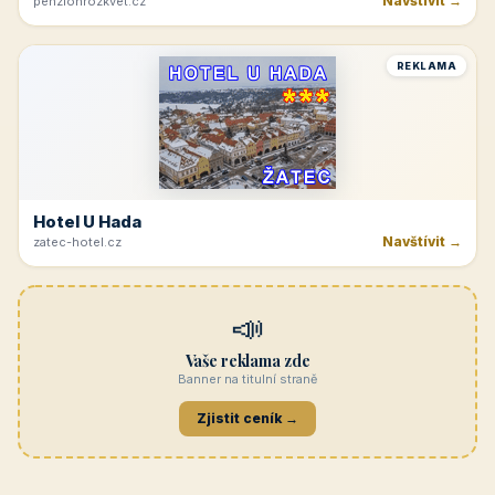
Navštívit →
penzionrozkvet.cz
REKLAMA
Hotel U Hada
Navštívit →
zatec-hotel.cz
📣
Vaše reklama zde
Banner na titulní straně
Zjistit ceník →