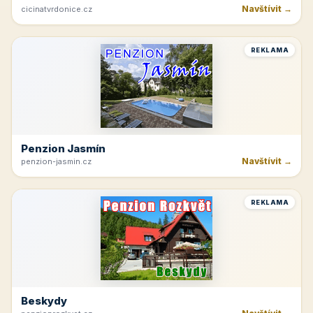
Navštívit →
cicinatvrdonice.cz
REKLAMA
Penzion Jasmín
Navštívit →
penzion-jasmin.cz
REKLAMA
Beskydy