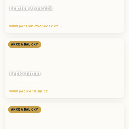
Penzion Zvoneček
Jetřichovice
ubytování České Švýcarsko
www.penzion-zvonecek.cz →
AKCE A BALÍČKY
Pepicentrum
Velké Karlovice
Ubytování v Beskydech
www.pepicentrum.cz →
AKCE A BALÍČKY