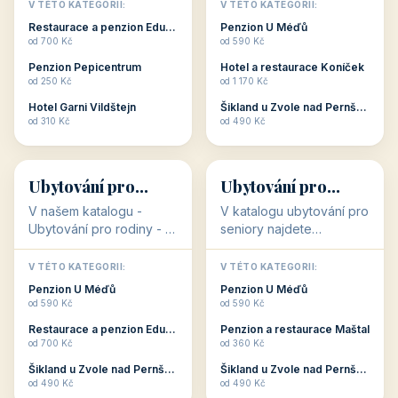
objekty, které s aktivní
objekty, které nabízí
V TÉTO KATEGORII:
V TÉTO KATEGORII:
dovolenou přímo
cenově dostupné
Restaurace a penzion Eduard
Penzion U Méďů
souvisejí. Aktivní
ubytování v ČR. Budete
od 700 Kč
od 590 Kč
dovolená nebo aktivní
překvapeni, že i v nižší
Penzion Pepicentrum
Hotel a restaurace Koníček
odpočinek jso...
c...
od 250 Kč
od 1 170 Kč
Hotel Garni Vildštejn
Šikland u Zvole nad Pernštejnem
👨‍👩‍👧‍👦
🧓
od 310 Kč
od 490 Kč
👨‍👩‍👧‍👦
🧓
34 objektů
33 objektů
Ubytování pro
Ubytování pro
rodiny
seniory
V našem katalogu -
V katalogu ubytování pro
Ubytování pro rodiny -
seniory najdete
jsou pro Vás připraveny
penziony a hotely, které
objekty, které svojí
jsou přizpůsobeny pro
V TÉTO KATEGORII:
V TÉTO KATEGORII:
polohou či vybaveností,
ubytování klientů vyššího
Penzion U Méďů
Penzion U Méďů
nabízí klidné ubytování
věku. Některé z nich
od 590 Kč
od 590 Kč
pro rodiny. Penziony,...
nabízí speciální balíč...
Restaurace a penzion Eduard
Penzion a restaurace Maštal
od 700 Kč
od 360 Kč
Šikland u Zvole nad Pernštejnem
Šikland u Zvole nad Pernštejnem
💕
🚴
od 490 Kč
od 490 Kč