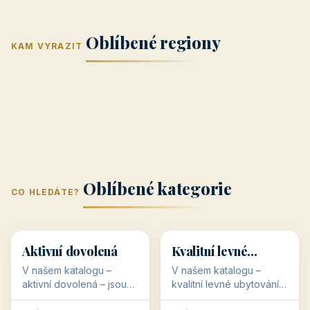
Jižní Morava
Jižní Čechy
(Jihomoravský
(Jihočeský
Střední Čechy
Oblíbené regiony
kraj)
Karlovarský
kraj)
KAM VYRAZIT
Zlínský kraj
Žilinský
(Středočeský
11 objektů
kraj
9 objektů
Liberecký kraj
6 objektů
Plzeňský kraj
4 objekty
kraj)
3 objekty
3 objekty
3 objekty
3 objekty
Oblíbené kategorie
CO HLEDÁTE?
🥾
💰
🥾
💰
36 objektů
34 objektů
Aktivní dovolená
Kvalitní levné
ubytování
V našem katalogu –
V našem katalogu –
aktivní dovolená – jsou
kvalitní levné ubytování –
pro Vás připraveny
jsou pro Vás připraveny