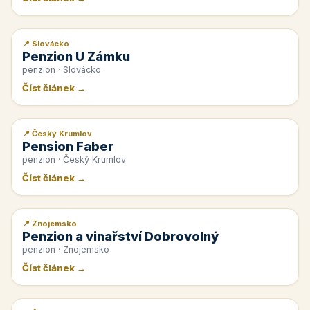
📍 Slovácko
📰 PR článek
Penzion U Zámku
penzion · Slovácko
Číst článek →
📍 Český Krumlov
📰 PR článek
Pension Faber
penzion · Český Krumlov
Číst článek →
📍 Znojemsko
📰 PR článek
Penzion a vinařství Dobrovolný
penzion · Znojemsko
Číst článek →