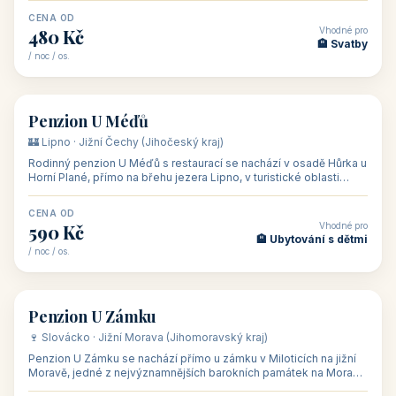
CENA OD
Vhodné pro
480 Kč
🏨 Svatby
/ noc / os.
👥 26
🏡 penzion
Penzion U Méďů
🏰 Lipno · Jižní Čechy (Jihočeský kraj)
Rodinný penzion U Méďů s restaurací se nachází v osadě Hůrka u
Horní Plané, přímo na břehu jezera Lipno, v turistické oblasti
Šumava. Pokoje
CENA OD
Vhodné pro
590 Kč
🏨 Ubytování s dětmi
/ noc / os.
👥 28
🏡 penzion
Penzion U Zámku
🍷 Slovácko · Jižní Morava (Jihomoravský kraj)
Penzion U Zámku se nachází přímo u zámku v Miloticích na jižní
Moravě, jedné z nejvýznamnějších barokních památek na Moravě,
v budově bývalé