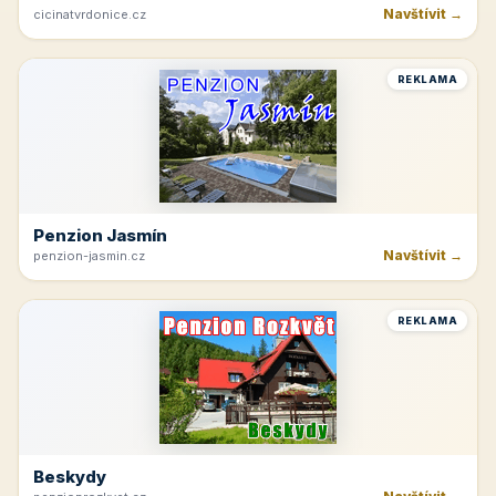
Navštívit →
cicinatvrdonice.cz
REKLAMA
Penzion Jasmín
Navštívit →
penzion-jasmin.cz
REKLAMA
Beskydy