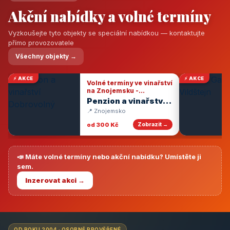
Akční nabídky a volné termíny
Vyzkoušejte tyto objekty se speciální nabídkou — kontaktujte
přímo provozovatele
Všechny objekty →
⚡ AKCE
⚡ AKCE
Volné termíny ve vinařství
na Znojemsku -
degustace vín
Penzion a vinařství
Dobrovolný
📍 Znojemsko
od 300 Kč
Zobrazit →
📣 Máte volné termíny nebo akční nabídku? Umístěte ji
sem.
Inzerovat akci →
OD ROKU 2004 · OSOBNĚ PROVĚŘENÉ