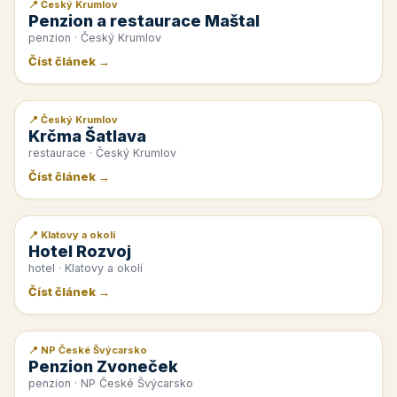
📍 Český Krumlov
📰 PR článek
Penzion a restaurace Maštal
penzion · Český Krumlov
Číst článek →
📍 Český Krumlov
📰 PR článek
Krčma Šatlava
restaurace · Český Krumlov
Číst článek →
📍 Klatovy a okolí
📰 PR článek
Hotel Rozvoj
hotel · Klatovy a okolí
Číst článek →
📍 NP České Švýcarsko
📰 PR článek
Penzion Zvoneček
penzion · NP České Švýcarsko