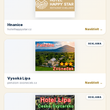
Hnanice
Navštívit →
hotelhappystar.cz
REKLAMA
Vysoká Lípa
Navštívit →
penzion-zvonecek.cz
REKLAMA