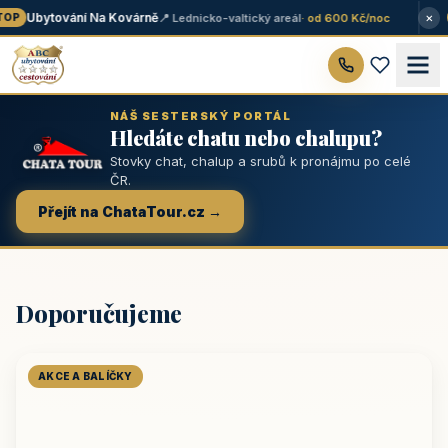
×
Ubytování Na Kovárně
📍 Lednicko-valtický areál
· od 600 Kč/noc
OP
NÁŠ SESTERSKÝ PORTÁL
Hledáte chatu nebo chalupu?
Stovky chat, chalup a srubů k pronájmu po celé
ČR.
Přejít na ChataTour.cz →
Doporučujeme
AKCE A BALÍČKY