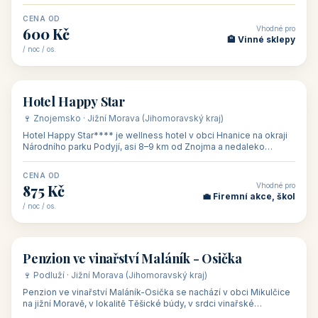
asi 8 km od dáln
CENA OD
Vhodné pro
600 Kč
🏨 Vinné sklepy
/ noc / os.
👥 54
🏨 hotel
Hotel Happy Star
🍷 Znojemsko · Jižní Morava (Jihomoravský kraj)
Hotel Happy Star**** je wellness hotel v obci Hnanice na okraji
Národního parku Podyjí, asi 8–9 km od Znojma a nedaleko
rakouských hranic, v
CENA OD
Vhodné pro
875 Kč
💼 Firemní akce, škol
/ noc / os.
👥 15
🏡 penzion
Penzion ve vinařství Maláník - Osička
🍷 Podluží · Jižní Morava (Jihomoravský kraj)
Penzion ve vinařství Maláník-Osička se nachází v obci Mikulčice
na jižní Moravě, v lokalitě Těšické búdy, v srdci vinařské
podoblasti Slovác