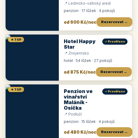
📍 Lednicko-valtický areál
penzion · 17 lůžek · 4 pokojů
od 600 Kč/noc
Rezervovat →
★ TOP
Hotel Happy
✓ Prověřeno
Star
📍 Znojemsko
hotel · 54 lůžek · 27 pokojů
od 875 Kč/noc
Rezervovat →
★ TOP
Penzion ve
✓ Prověřeno
vinařství
Maláník -
Osička
📍 Podluží
penzion · 15 lůžek · 4 pokojů
od 480 Kč/noc
Rezervovat →