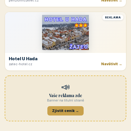
Navštívit →
penzionrozkvet.cz
REKLAMA
Hotel U Hada
Navštívit →
zatec-hotel.cz
📣
Vaše reklama zde
Banner na titulní straně
Zjistit ceník →