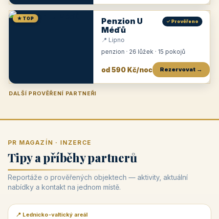
★ TOP
Penzion U
✓ Prověřeno
Méďů
📍 Lipno
penzion · 26 lůžek · 15 pokojů
od 590 Kč/noc
Rezervovat →
DALŠÍ PROVĚŘENÍ PARTNEŘI
Penzion U Zámku
Pension Faber
Penzion a vinařství Dobrovolný
Penzion a restaurace Maštal
Krčma Šatlava
Hotel Rozvoj
Penzion Zvoneček
Penzion Selský dvůr
Penzion Thallerův dům
Hotel Lípa
★
od 500 Kč
★
od 845 Kč
★
od 300 Kč
★
od 360 Kč
★
🍽️
★
od 400 Kč
★
od 550 Kč
★
od 530 Kč
★
od 1 190 Kč
★
od 450 Kč
PR MAGAZÍN · INZERCE
Tipy a příběhy partnerů
Reportáže o prověřených objektech — aktivity, aktuální
nabídky a kontakt na jednom místě.
📍 Lednicko-valtický areál
📰 PR článek