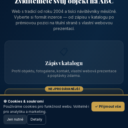
Zviditelněte svůj objekt na ABC
Web s tradicí od roku 2004 a tisíci návštěvníky měsíčně.
Vyberte si formát inzerce — od zápisu v katalogu po
prémiovou pozici na titulní straně s vlastní webovou
prezentací.
📋
Zápis v katalogu
Profil objektu, fotogalerie, kontakt, vlastní webová prezentace
a poptávky zdarma.
NEJPRODÁVANĚJŠÍ
⭐
🍪 Cookies & soukromí
Používáme cookies pro funkčnost webu. Volitelně i
✓ Přijmout vše
💬
Prémiový partner
pro analytiku a marketing.
Jen nutné
TOP pozice na titulce, přednost ve výpisech, zlatý odznak a
Detaily
🖥️ Desktop verze
Design
banner.