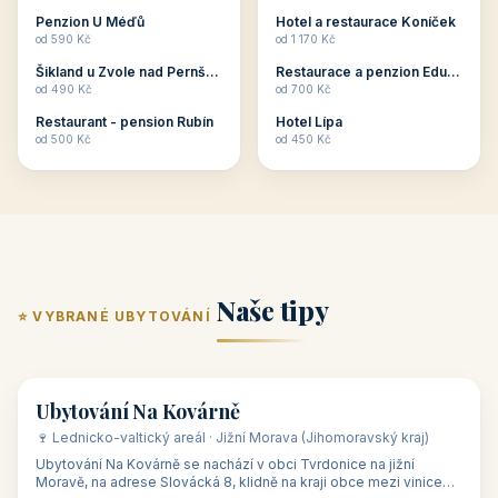
ubytování skupin v
zkušenosti pořádat i
Penzion U Méďů
Hotel a restaurace Koníček
penzionech, hotelích a
menší firemní akce a
od 590 Kč
od 1 170 Kč
apartmánech v ČR.
firemní školení, ale také
Šikland u Zvole nad Pernštejnem
Restaurace a penzion Eduard
Budete překva...
ob...
od 490 Kč
od 700 Kč
Restaurant - pension Rubín
Hotel Lípa
od 500 Kč
od 450 Kč
Naše tipy
⭐ VYBRANÉ UBYTOVÁNÍ
👥 17
🏡 penzion
Ubytování Na Kovárně
🍷 Lednicko-valtický areál · Jižní Morava (Jihomoravský kraj)
Ubytování Na Kovárně se nachází v obci Tvrdonice na jižní
Moravě, na adrese Slovácká 8, klidně na kraji obce mezi vinicemi,