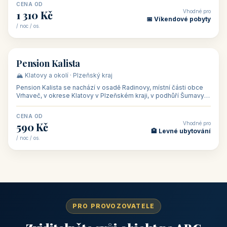
CENA OD
Vhodné pro
1 310 Kč
📅 Víkendové pobyty
/ noc / os.
👥 40
🏡 penzion
Pension Kalista
🏔️ Klatovy a okolí · Plzeňský kraj
Pension Kalista se nachází v osadě Radinovy, místní části obce
Vrhaveč, v okrese Klatovy v Plzeňském kraji, v podhůří Šumavy
— do města Klat
CENA OD
Vhodné pro
590 Kč
🏨 Levné ubytování
/ noc / os.
PRO PROVOZOVATELE