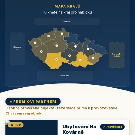
MAPA KRAJŮ
Klikněte na kraj pro nabídku
Polsko
brzy
3
3
3
3
1
Německo
1
brzy
3
Slovensko
2
6 objektů
6
9
11
Rakousko
brzy
⭐ PRÉMIOVÍ PARTNEŘI
Osobně prověřené objekty · rezervace přímo u provozovatele
Chci sem svůj objekt →
★ TOP
Ubytování Na
✓ Prověřeno
Kovárně