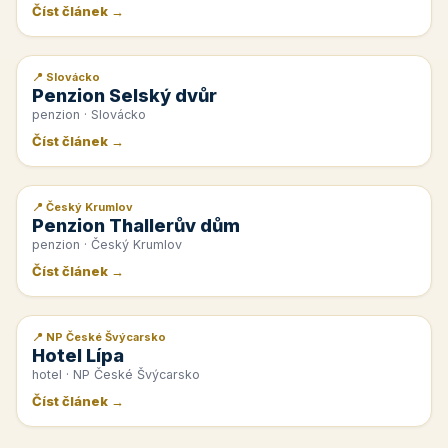
Číst článek →
📍 Slovácko
📰 PR článek
Penzion Selský dvůr
penzion · Slovácko
Číst článek →
📍 Český Krumlov
📰 PR článek
Penzion Thallerův dům
penzion · Český Krumlov
Číst článek →
📍 NP České Švýcarsko
📰 PR článek
Hotel Lípa
hotel · NP České Švýcarsko
Číst článek →