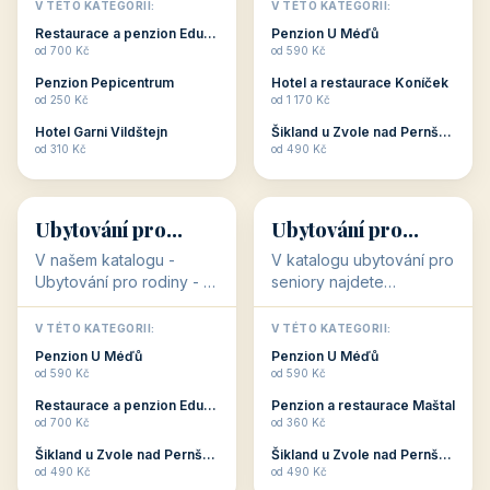
objekty, které s aktivní
objekty, které nabízí
V TÉTO KATEGORII:
V TÉTO KATEGORII:
dovolenou přímo
cenově dostupné
Restaurace a penzion Eduard
Penzion U Méďů
souvisejí. Aktivní
ubytování v ČR. Budete
od 700 Kč
od 590 Kč
dovolená nebo aktivní
překvapeni, že i v nižší
Penzion Pepicentrum
Hotel a restaurace Koníček
odpočinek jso...
c...
od 250 Kč
od 1 170 Kč
Hotel Garni Vildštejn
Šikland u Zvole nad Pernštejnem
👨‍👩‍👧‍👦
🧓
od 310 Kč
od 490 Kč
👨‍👩‍👧‍👦
🧓
34 objektů
33 objektů
Ubytování pro
Ubytování pro
rodiny
seniory
V našem katalogu -
V katalogu ubytování pro
Ubytování pro rodiny -
seniory najdete
jsou pro Vás připraveny
penziony a hotely, které
objekty, které svojí
jsou přizpůsobeny pro
V TÉTO KATEGORII:
V TÉTO KATEGORII:
polohou či vybaveností,
ubytování klientů vyššího
Penzion U Méďů
Penzion U Méďů
nabízí klidné ubytování
věku. Některé z nich
od 590 Kč
od 590 Kč
pro rodiny. Penziony,...
nabízí speciální balíč...
Restaurace a penzion Eduard
Penzion a restaurace Maštal
od 700 Kč
od 360 Kč
Šikland u Zvole nad Pernštejnem
Šikland u Zvole nad Pernštejnem
💕
🚴
od 490 Kč
od 490 Kč