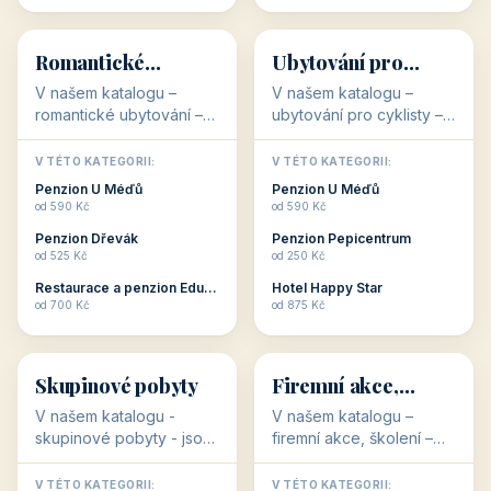
💕
🚴
32 objektů
32 objektů
Romantické
Ubytování pro
ubytování
cyklisty
V našem katalogu –
V našem katalogu –
romantické ubytování –
ubytování pro cyklisty –
jsou pro Vás připraveny
jsou pro Vás připraveny
objekty, které svojí
objekty, které jsou na
V TÉTO KATEGORII:
V TÉTO KATEGORII:
stavbou, polohou anebo
milovníky cykloturistiky
Penzion U Méďů
Penzion U Méďů
zaměřením nabízí
připraveny. Většinou mají
od 590 Kč
od 590 Kč
romantické pobyty.
přímo kolárny a...
Penzion Dřevák
Penzion Pepicentrum
Romantické ...
od 525 Kč
od 250 Kč
Restaurace a penzion Eduard
Hotel Happy Star
👥
💼
od 700 Kč
od 875 Kč
👥
💼
32 objektů
31 objektů
Skupinové pobyty
Firemní akce,
školení
V našem katalogu -
V našem katalogu –
skupinové pobyty - jsou
firemní akce, školení –
pro Vás připraveny
jsou pro Vás připraveny
objekty, které nabízí
objekty, které mají
V TÉTO KATEGORII:
V TÉTO KATEGORII: