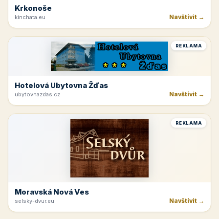
Krkonoše
Navštívit →
kinchata.eu
REKLAMA
Hotelová Ubytovna Žďas
Navštívit →
ubytovnazdas.cz
REKLAMA
Moravská Nová Ves
Navštívit →
selsky-dvur.eu