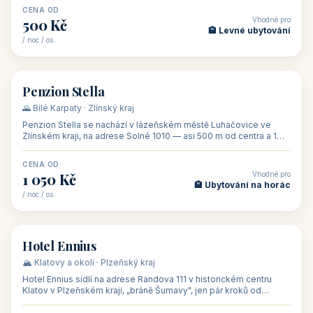
CENA OD
Vhodné pro
500 Kč
🏨 Levné ubytování
/ noc / os.
👥 44
🏡 penzion
Penzion Stella
🌄 Bílé Karpaty · Zlínský kraj
Penzion Stella se nachází v lázeňském městě Luhačovice ve
Zlínském kraji, na adrese Solné 1010 — asi 500 m od centra a 1
km od lázeňské kolo
CENA OD
Vhodné pro
1 050 Kč
🏨 Ubytování na horác
/ noc / os.
👥 50
🏨 hotel
Hotel Ennius
🏔️ Klatovy a okolí · Plzeňský kraj
Hotel Ennius sídlí na adrese Randova 111 v historickém centru
Klatov v Plzeňském kraji, „bráně Šumavy", jen pár kroků od
hlavního náměs