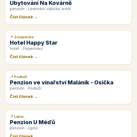
Ubytování Na Kovárně
penzion · Lednicko-valtický areál
Číst článek →
📍 Znojemsko
📰 PR článek
Hotel Happy Star
hotel · Znojemsko
Číst článek →
📍 Podluží
📰 PR článek
Penzion ve vinařství Maláník - Osička
penzion · Podluží
Číst článek →
📍 Lipno
📰 PR článek
Penzion U Méďů
penzion · Lipno
Číst článek →