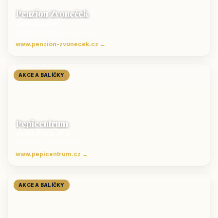
Penzion Zvoneček
Jetřichovice
ubytování České Švýcarsko
www.penzion-zvonecek.cz →
AKCE A BALÍČKY
Pepicentrum
Velké Karlovice
Ubytování v Beskydech
www.pepicentrum.cz →
AKCE A BALÍČKY