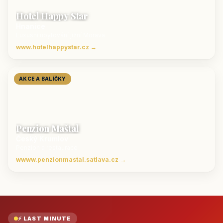
Hotel Happy Star
Hnanice
Luxusní ubytování jižní Morava
www.hotelhappystar.cz →
AKCE A BALÍČKY
Penzion Maštal
Český Krumlov
Penzion a restaurace
wwww.penzionmastal.satlava.cz →
⚡ LAST MINUTE