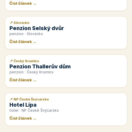
Číst článek →
📍 Slovácko
📰 PR článek
Penzion Selský dvůr
penzion · Slovácko
Číst článek →
📍 Český Krumlov
📰 PR článek
Penzion Thallerův dům
penzion · Český Krumlov
Číst článek →
📍 NP České Švýcarsko
📰 PR článek
Hotel Lípa
hotel · NP České Švýcarsko
Číst článek →