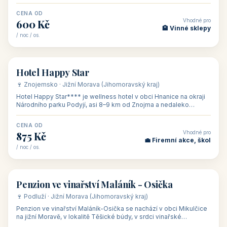
asi 8 km od dáln
CENA OD
Vhodné pro
600 Kč
🏨 Vinné sklepy
/ noc / os.
👥 54
🏨 hotel
Hotel Happy Star
🍷 Znojemsko · Jižní Morava (Jihomoravský kraj)
Hotel Happy Star**** je wellness hotel v obci Hnanice na okraji
Národního parku Podyjí, asi 8–9 km od Znojma a nedaleko
rakouských hranic, v
CENA OD
Vhodné pro
875 Kč
💼 Firemní akce, škol
/ noc / os.
👥 15
🏡 penzion
Penzion ve vinařství Maláník - Osička
🍷 Podluží · Jižní Morava (Jihomoravský kraj)
Penzion ve vinařství Maláník-Osička se nachází v obci Mikulčice
na jižní Moravě, v lokalitě Těšické búdy, v srdci vinařské
podoblasti Slovác