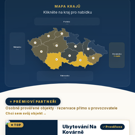
MAPA KRAJŮ
Klikněte na kraj pro nabídku
Polsko
brzy
3
3
3
3
1
Německo
1
brzy
3
Slovensko
2
6 objektů
6
9
11
Rakousko
brzy
⭐ PRÉMIOVÍ PARTNEŘI
Osobně prověřené objekty · rezervace přímo u provozovatele
Chci sem svůj objekt →
★ TOP
Ubytování Na
✓ Prověřeno
Kovárně