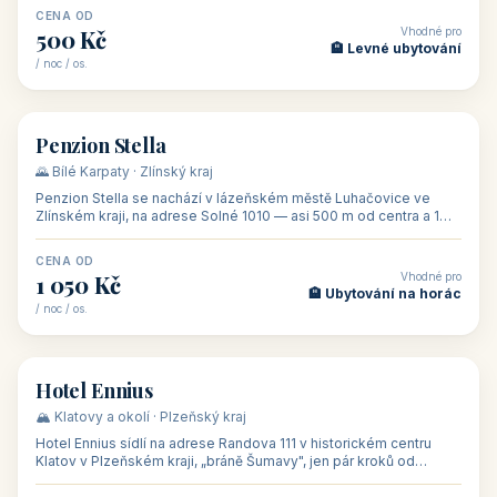
CENA OD
Vhodné pro
500 Kč
🏨 Levné ubytování
/ noc / os.
👥 44
🏡 penzion
Penzion Stella
🌄 Bílé Karpaty · Zlínský kraj
Penzion Stella se nachází v lázeňském městě Luhačovice ve
Zlínském kraji, na adrese Solné 1010 — asi 500 m od centra a 1
km od lázeňské kolo
CENA OD
Vhodné pro
1 050 Kč
🏨 Ubytování na horác
/ noc / os.
👥 50
🏨 hotel
Hotel Ennius
🏔️ Klatovy a okolí · Plzeňský kraj
Hotel Ennius sídlí na adrese Randova 111 v historickém centru
Klatov v Plzeňském kraji, „bráně Šumavy", jen pár kroků od
hlavního náměs