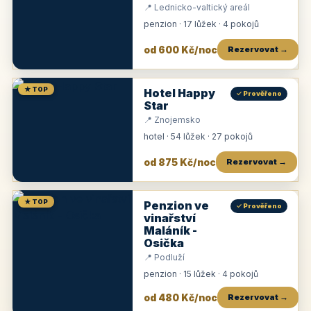
📍 Lednicko-valtický areál
penzion · 17 lůžek · 4 pokojů
od 600 Kč/noc
Rezervovat →
★ TOP
Hotel Happy
✓ Prověřeno
Star
📍 Znojemsko
hotel · 54 lůžek · 27 pokojů
od 875 Kč/noc
Rezervovat →
★ TOP
Penzion ve
✓ Prověřeno
vinařství
Maláník -
Osička
📍 Podluží
penzion · 15 lůžek · 4 pokojů
od 480 Kč/noc
Rezervovat →