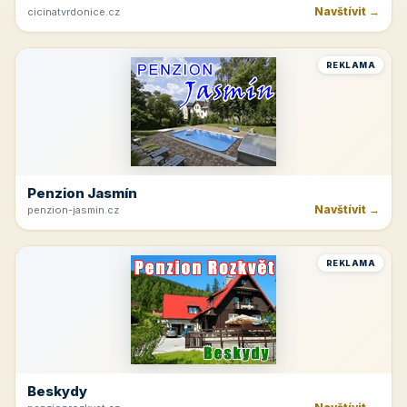
Navštívit →
cicinatvrdonice.cz
REKLAMA
Penzion Jasmín
Navštívit →
penzion-jasmin.cz
REKLAMA
Beskydy