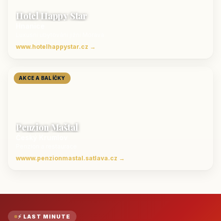
Hotel Happy Star
Hnanice
Luxusní ubytování jižní Morava
www.hotelhappystar.cz →
AKCE A BALÍČKY
Penzion Maštal
Český Krumlov
Penzion a restaurace
wwww.penzionmastal.satlava.cz →
⚡ LAST MINUTE