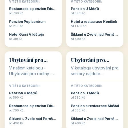
objekty, které s aktivní
objekty, které nabízí
V TÉTO KATEGORII:
V TÉTO KATEGORII:
dovolenou přímo
cenově dostupné
Restaurace a penzion Eduard
Penzion U Méďů
souvisejí. Aktivní
ubytování v ČR. Budete
od 700 Kč
od 590 Kč
dovolená nebo aktivní
překvapeni, že i v nižší
Penzion Pepicentrum
Hotel a restaurace Koníček
odpočinek jso...
c...
od 250 Kč
od 1 170 Kč
Hotel Garni Vildštejn
Šikland u Zvole nad Pernštejnem
👨‍👩‍👧‍👦
🧓
od 310 Kč
od 490 Kč
👨‍👩‍👧‍👦
🧓
34 objektů
33 objektů
Ubytování pro
Ubytování pro
rodiny
seniory
V našem katalogu -
V katalogu ubytování pro
Ubytování pro rodiny -
seniory najdete
jsou pro Vás připraveny
penziony a hotely, které
objekty, které svojí
jsou přizpůsobeny pro
V TÉTO KATEGORII:
V TÉTO KATEGORII:
polohou či vybaveností,
ubytování klientů vyššího
Penzion U Méďů
Penzion U Méďů
nabízí klidné ubytování
věku. Některé z nich
od 590 Kč
od 590 Kč
pro rodiny. Penziony,...
nabízí speciální balíč...
Restaurace a penzion Eduard
Penzion a restaurace Maštal
od 700 Kč
od 360 Kč
Šikland u Zvole nad Pernštejnem
Šikland u Zvole nad Pernštejnem
💕
🚴
od 490 Kč
od 490 Kč