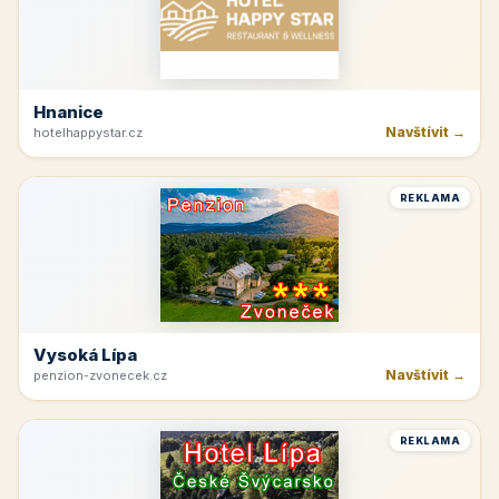
Hnanice
Navštívit →
hotelhappystar.cz
REKLAMA
Vysoká Lípa
Navštívit →
penzion-zvonecek.cz
REKLAMA