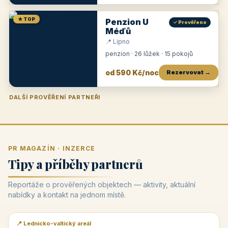
★ TOP
Penzion U
✓ Prověřeno
Méďů
📍 Lipno
penzion · 26 lůžek · 15 pokojů
od 590 Kč/noc
Rezervovat →
DALŠÍ PROVĚŘENÍ PARTNEŘI
Penzion U Zámku
Pension Faber
Penzion a vinařství Dobrovolný
Penzion a restaurace Maštal
Krčma Šatlava
Hotel Rozvoj
Penzion Zvoneček
Penzion Selský dvůr
Penzion Thallerův dům
Hotel Lípa
★
od 500 Kč
★
od 845 Kč
★
od 300 Kč
★
od 360 Kč
★
🍽️
★
od 400 Kč
★
od 550 Kč
★
od 530 Kč
★
od 1 190 Kč
★
od 450 Kč
PR MAGAZÍN · INZERCE
Tipy a příběhy partnerů
Reportáže o prověřených objektech — aktivity, aktuální
nabídky a kontakt na jednom místě.
📍 Lednicko-valtický areál
📰 PR článek