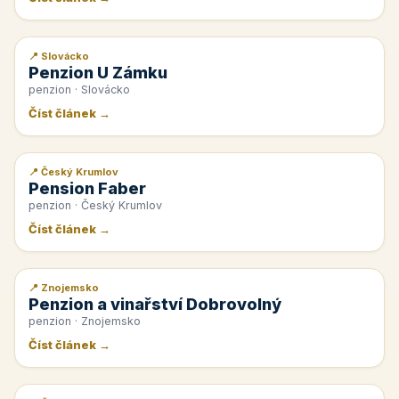
📍 Slovácko
📰 PR článek
Penzion U Zámku
penzion · Slovácko
Číst článek →
📍 Český Krumlov
📰 PR článek
Pension Faber
penzion · Český Krumlov
Číst článek →
📍 Znojemsko
📰 PR článek
Penzion a vinařství Dobrovolný
penzion · Znojemsko
Číst článek →