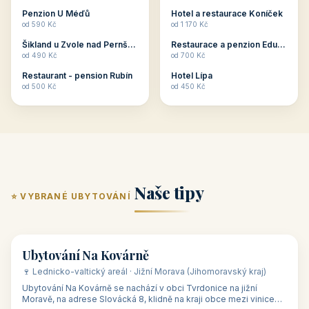
ubytování skupin v
zkušenosti pořádat i
Penzion U Méďů
Hotel a restaurace Koníček
penzionech, hotelích a
menší firemní akce a
od 590 Kč
od 1 170 Kč
apartmánech v ČR.
firemní školení, ale také
Šikland u Zvole nad Pernštejnem
Restaurace a penzion Eduard
Budete překva...
ob...
od 490 Kč
od 700 Kč
Restaurant - pension Rubín
Hotel Lípa
od 500 Kč
od 450 Kč
Naše tipy
⭐ VYBRANÉ UBYTOVÁNÍ
👥 17
🏡 penzion
Ubytování Na Kovárně
🍷 Lednicko-valtický areál · Jižní Morava (Jihomoravský kraj)
Ubytování Na Kovárně se nachází v obci Tvrdonice na jižní
Moravě, na adrese Slovácká 8, klidně na kraji obce mezi vinicemi,