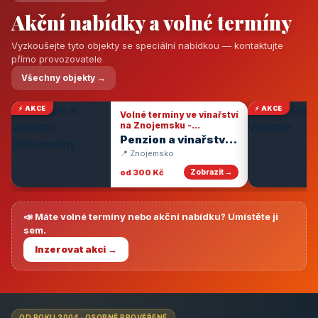
Akční nabídky a volné termíny
Vyzkoušejte tyto objekty se speciální nabídkou — kontaktujte
přímo provozovatele
Všechny objekty →
⚡ AKCE
⚡ AKCE
Volné termíny ve vinařství
na Znojemsku -
degustace vín
Penzion a vinařství
Dobrovolný
📍 Znojemsko
od 300 Kč
Zobrazit →
📣 Máte volné termíny nebo akční nabídku? Umístěte ji
sem.
Inzerovat akci →
OD ROKU 2004 · OSOBNĚ PROVĚŘENÉ