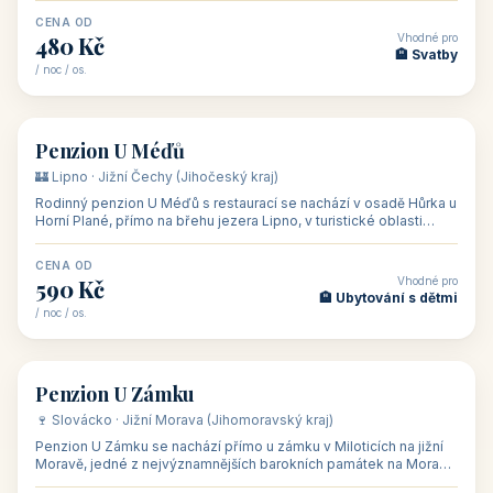
CENA OD
Vhodné pro
480 Kč
🏨 Svatby
/ noc / os.
👥 26
🏡 penzion
Penzion U Méďů
🏰 Lipno · Jižní Čechy (Jihočeský kraj)
Rodinný penzion U Méďů s restaurací se nachází v osadě Hůrka u
Horní Plané, přímo na břehu jezera Lipno, v turistické oblasti
Šumava. Pokoje
CENA OD
Vhodné pro
590 Kč
🏨 Ubytování s dětmi
/ noc / os.
👥 28
🏡 penzion
Penzion U Zámku
🍷 Slovácko · Jižní Morava (Jihomoravský kraj)
Penzion U Zámku se nachází přímo u zámku v Miloticích na jižní
Moravě, jedné z nejvýznamnějších barokních památek na Moravě,
v budově bývalé