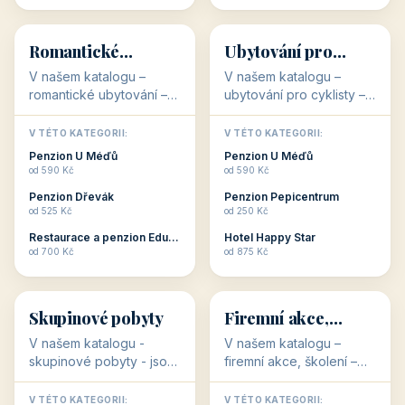
💕
🚴
32 objektů
32 objektů
Romantické
Ubytování pro
ubytování
cyklisty
V našem katalogu –
V našem katalogu –
romantické ubytování –
ubytování pro cyklisty –
jsou pro Vás připraveny
jsou pro Vás připraveny
objekty, které svojí
objekty, které jsou na
V TÉTO KATEGORII:
V TÉTO KATEGORII:
stavbou, polohou anebo
milovníky cykloturistiky
Penzion U Méďů
Penzion U Méďů
zaměřením nabízí
připraveny. Většinou mají
od 590 Kč
od 590 Kč
romantické pobyty.
přímo kolárny a...
Penzion Dřevák
Penzion Pepicentrum
Romantické ...
od 525 Kč
od 250 Kč
Restaurace a penzion Eduard
Hotel Happy Star
👥
💼
od 700 Kč
od 875 Kč
👥
💼
32 objektů
31 objektů
Skupinové pobyty
Firemní akce,
školení
V našem katalogu -
V našem katalogu –
skupinové pobyty - jsou
firemní akce, školení –
pro Vás připraveny
jsou pro Vás připraveny
objekty, které nabízí
objekty, které mají
V TÉTO KATEGORII:
V TÉTO KATEGORII: