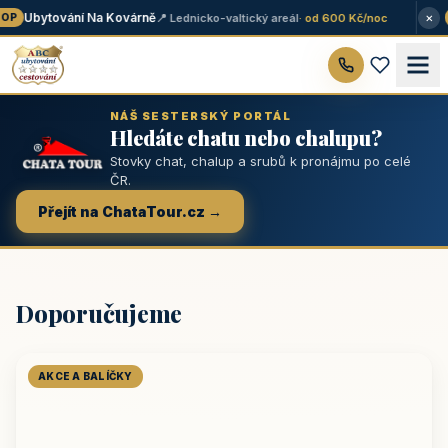
×
Ubytování Na Kovárně
📍 Lednicko-valtický areál
· od 600 Kč/noc
P
NÁŠ SESTERSKÝ PORTÁL
Hledáte chatu nebo chalupu?
Stovky chat, chalup a srubů k pronájmu po celé
ČR.
Přejít na ChataTour.cz →
Doporučujeme
AKCE A BALÍČKY