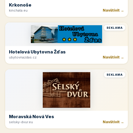
Krkonoše
Navštívit →
kinchata.eu
REKLAMA
Hotelová Ubytovna Žďas
Navštívit →
ubytovnazdas.cz
REKLAMA
Moravská Nová Ves
Navštívit →
selsky-dvur.eu