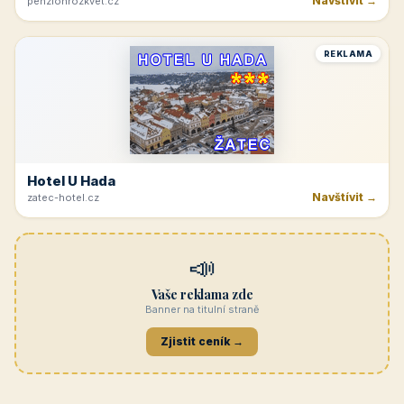
Navštívit →
penzionrozkvet.cz
REKLAMA
Hotel U Hada
Navštívit →
zatec-hotel.cz
📣
Vaše reklama zde
Banner na titulní straně
Zjistit ceník →