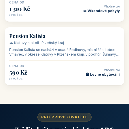
CENA OD
Vhodné pro
1 310 Kč
📅 Víkendové pobyty
/ noc / os.
👥 40
🏡 penzion
Pension Kalista
🏔️ Klatovy a okolí · Plzeňský kraj
Pension Kalista se nachází v osadě Radinovy, místní části obce
Vrhaveč, v okrese Klatovy v Plzeňském kraji, v podhůří Šumavy
— do města Klat
CENA OD
Vhodné pro
590 Kč
🏨 Levné ubytování
/ noc / os.
PRO PROVOZOVATELE