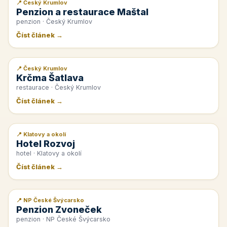
📍 Český Krumlov
📰 PR článek
Penzion a restaurace Maštal
penzion · Český Krumlov
Číst článek →
📍 Český Krumlov
📰 PR článek
Krčma Šatlava
restaurace · Český Krumlov
Číst článek →
📍 Klatovy a okolí
📰 PR článek
Hotel Rozvoj
hotel · Klatovy a okolí
Číst článek →
📍 NP České Švýcarsko
📰 PR článek
Penzion Zvoneček
penzion · NP České Švýcarsko