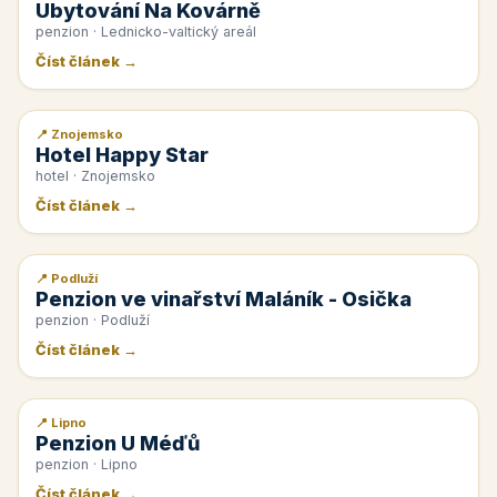
Ubytování Na Kovárně
penzion · Lednicko-valtický areál
Číst článek →
📍 Znojemsko
📰 PR článek
Hotel Happy Star
hotel · Znojemsko
Číst článek →
📍 Podluží
📰 PR článek
Penzion ve vinařství Maláník - Osička
penzion · Podluží
Číst článek →
📍 Lipno
📰 PR článek
Penzion U Méďů
penzion · Lipno
Číst článek →