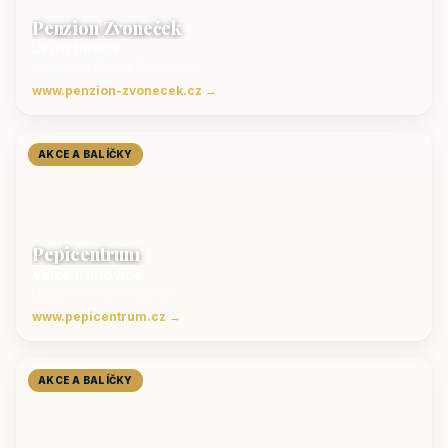
Penzion Zvoneček
Jetřichovice
ubytování České Švýcarsko
www.penzion-zvonecek.cz →
AKCE A BALÍČKY
Pepicentrum
Velké Karlovice
Ubytování v Beskydech
www.pepicentrum.cz →
AKCE A BALÍČKY