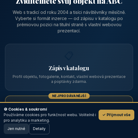
Zviditelněte svůj objekt na ABC
Web s tradicí od roku 2004 a tisíci návštěvníky měsíčně.
Vyberte si formát inzerce — od zápisu v katalogu po
prémiovou pozici na titulní straně s vlastní webovou
prezentací.
📋
Zápis v katalogu
Profil objektu, fotogalerie, kontakt, vlastní webová prezentace
a poptávky zdarma.
NEJPRODÁVANĚJŠÍ
⭐
🍪 Cookies & soukromí
Používáme cookies pro funkčnost webu. Volitelně i
✓ Přijmout vše
💬
Prémiový partner
pro analytiku a marketing.
Jen nutné
TOP pozice na titulce, přednost ve výpisech, zlatý odznak a
Detaily
🖥️ Desktop verze
Design
banner.