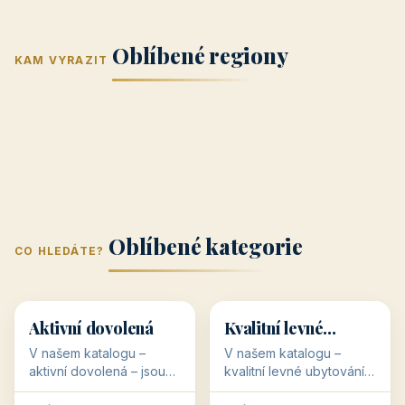
Jižní Morava
Jižní Čechy
(Jihomoravský
(Jihočeský
Střední Čechy
Oblíbené regiony
kraj)
Karlovarský
kraj)
KAM VYRAZIT
Zlínský kraj
Žilinský
(Středočeský
11 objektů
kraj
9 objektů
Liberecký kraj
6 objektů
Plzeňský kraj
4 objekty
kraj)
3 objekty
3 objekty
3 objekty
3 objekty
Oblíbené kategorie
CO HLEDÁTE?
🥾
💰
🥾
💰
36 objektů
34 objektů
Aktivní dovolená
Kvalitní levné
ubytování
V našem katalogu –
V našem katalogu –
aktivní dovolená – jsou
kvalitní levné ubytování –
pro Vás připraveny
jsou pro Vás připraveny