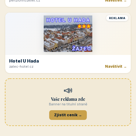
Navštívit →
penzionrozkvet.cz
REKLAMA
Hotel U Hada
Navštívit →
zatec-hotel.cz
📣
Vaše reklama zde
Banner na titulní straně
Zjistit ceník →