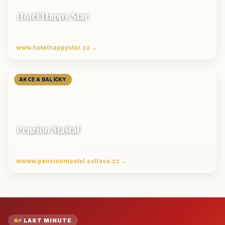
Hotel Happy Star
Hnanice
Luxusní ubytování jižní Morava
www.hotelhappystar.cz →
AKCE A BALÍČKY
Penzion Maštal
Český Krumlov
Penzion a restaurace
wwww.penzionmastal.satlava.cz →
⚡ LAST MINUTE