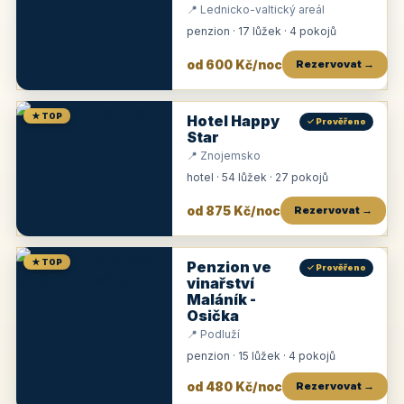
📍 Lednicko-valtický areál
penzion · 17 lůžek · 4 pokojů
od 600 Kč/noc
Rezervovat →
★ TOP
Hotel Happy
✓ Prověřeno
Star
📍 Znojemsko
hotel · 54 lůžek · 27 pokojů
od 875 Kč/noc
Rezervovat →
★ TOP
Penzion ve
✓ Prověřeno
vinařství
Maláník -
Osička
📍 Podluží
penzion · 15 lůžek · 4 pokojů
od 480 Kč/noc
Rezervovat →