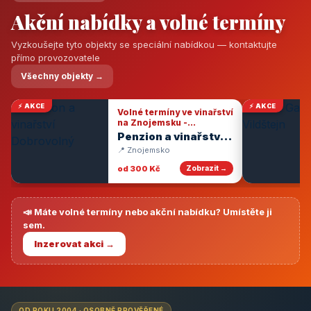
Akční nabídky a volné termíny
Vyzkoušejte tyto objekty se speciální nabídkou — kontaktujte
přímo provozovatele
Všechny objekty →
⚡ AKCE
⚡ AKCE
Volné termíny ve vinařství
na Znojemsku -
degustace vín
Penzion a vinařství
Dobrovolný
📍 Znojemsko
od 300 Kč
Zobrazit →
📣 Máte volné termíny nebo akční nabídku? Umístěte ji
sem.
Inzerovat akci →
OD ROKU 2004 · OSOBNĚ PROVĚŘENÉ