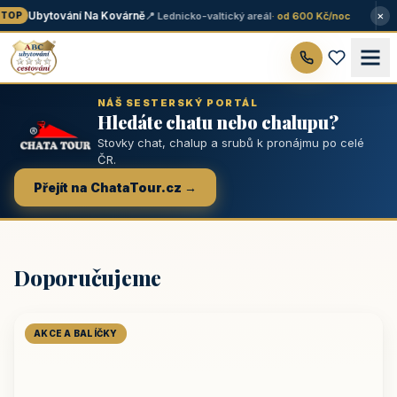
×
Ubytování Na Kovárně
📍 Lednicko-valtický areál
· od 600 Kč/noc
TOP
NÁŠ SESTERSKÝ PORTÁL
Hledáte chatu nebo chalupu?
Stovky chat, chalup a srubů k pronájmu po celé
ČR.
Přejít na ChataTour.cz →
Doporučujeme
AKCE A BALÍČKY