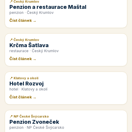
📍 Český Krumlov
📰 PR článek
Penzion a restaurace Maštal
penzion · Český Krumlov
Číst článek →
📍 Český Krumlov
📰 PR článek
Krčma Šatlava
restaurace · Český Krumlov
Číst článek →
📍 Klatovy a okolí
📰 PR článek
Hotel Rozvoj
hotel · Klatovy a okolí
Číst článek →
📍 NP České Švýcarsko
📰 PR článek
Penzion Zvoneček
penzion · NP České Švýcarsko