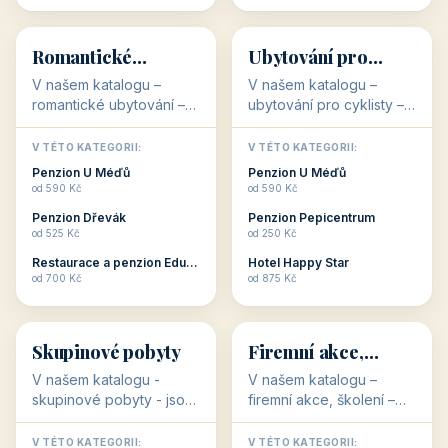
💕
🚴
32 objektů
32 objektů
Romantické
Ubytování pro
ubytování
cyklisty
V našem katalogu –
V našem katalogu –
romantické ubytování –
ubytování pro cyklisty –
jsou pro Vás připraveny
jsou pro Vás připraveny
objekty, které svojí
objekty, které jsou na
V TÉTO KATEGORII:
V TÉTO KATEGORII:
stavbou, polohou anebo
milovníky cykloturistiky
Penzion U Méďů
Penzion U Méďů
zaměřením nabízí
připraveny. Většinou mají
od 590 Kč
od 590 Kč
romantické pobyty.
přímo kolárny a...
Penzion Dřevák
Penzion Pepicentrum
Romantické ...
od 525 Kč
od 250 Kč
Restaurace a penzion Eduard
Hotel Happy Star
👥
💼
od 700 Kč
od 875 Kč
👥
💼
32 objektů
31 objektů
Skupinové pobyty
Firemní akce,
školení
V našem katalogu -
V našem katalogu –
skupinové pobyty - jsou
firemní akce, školení –
pro Vás připraveny
jsou pro Vás připraveny
objekty, které nabízí
objekty, které mají
V TÉTO KATEGORII:
V TÉTO KATEGORII: