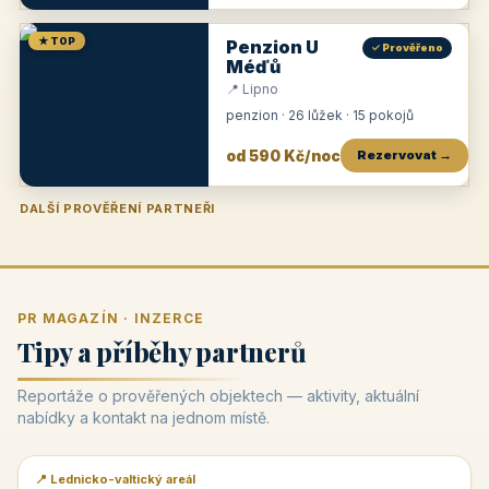
★ TOP
Penzion U
✓ Prověřeno
Méďů
📍 Lipno
penzion · 26 lůžek · 15 pokojů
od 590 Kč/noc
Rezervovat →
DALŠÍ PROVĚŘENÍ PARTNEŘI
Penzion U Zámku
Pension Faber
Penzion a vinařství Dobrovolný
Penzion a restaurace Maštal
Krčma Šatlava
Hotel Rozvoj
Penzion Zvoneček
Penzion Selský dvůr
Penzion Thallerův dům
Hotel Lípa
★
od 500 Kč
★
od 845 Kč
★
od 300 Kč
★
od 360 Kč
★
🍽️
★
od 400 Kč
★
od 550 Kč
★
od 530 Kč
★
od 1 190 Kč
★
od 450 Kč
PR MAGAZÍN · INZERCE
Tipy a příběhy partnerů
Reportáže o prověřených objektech — aktivity, aktuální
nabídky a kontakt na jednom místě.
📍 Lednicko-valtický areál
📰 PR článek