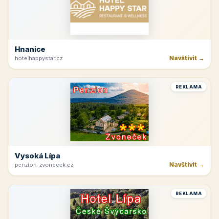
Hnanice
Navštívit →
hotelhappystar.cz
REKLAMA
Vysoká Lípa
Navštívit →
penzion-zvonecek.cz
REKLAMA