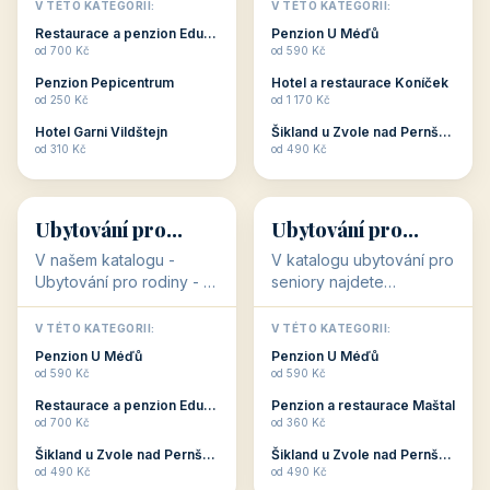
objekty, které s aktivní
objekty, které nabízí
V TÉTO KATEGORII:
V TÉTO KATEGORII:
dovolenou přímo
cenově dostupné
Restaurace a penzion Eduard
Penzion U Méďů
souvisejí. Aktivní
ubytování v ČR. Budete
od 700 Kč
od 590 Kč
dovolená nebo aktivní
překvapeni, že i v nižší
Penzion Pepicentrum
Hotel a restaurace Koníček
odpočinek jso...
c...
od 250 Kč
od 1 170 Kč
Hotel Garni Vildštejn
Šikland u Zvole nad Pernštejnem
👨‍👩‍👧‍👦
🧓
od 310 Kč
od 490 Kč
👨‍👩‍👧‍👦
🧓
34 objektů
33 objektů
Ubytování pro
Ubytování pro
rodiny
seniory
V našem katalogu -
V katalogu ubytování pro
Ubytování pro rodiny -
seniory najdete
jsou pro Vás připraveny
penziony a hotely, které
objekty, které svojí
jsou přizpůsobeny pro
V TÉTO KATEGORII:
V TÉTO KATEGORII:
polohou či vybaveností,
ubytování klientů vyššího
Penzion U Méďů
Penzion U Méďů
nabízí klidné ubytování
věku. Některé z nich
od 590 Kč
od 590 Kč
pro rodiny. Penziony,...
nabízí speciální balíč...
Restaurace a penzion Eduard
Penzion a restaurace Maštal
od 700 Kč
od 360 Kč
Šikland u Zvole nad Pernštejnem
Šikland u Zvole nad Pernštejnem
💕
🚴
od 490 Kč
od 490 Kč