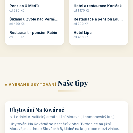
ubytování skupin v
zkušenosti pořádat i
Penzion U Méďů
Hotel a restaurace Koníček
penzionech, hotelích a
menší firemní akce a
od 590 Kč
od 1 170 Kč
apartmánech v ČR.
firemní školení, ale také
Šikland u Zvole nad Pernštejnem
Restaurace a penzion Eduard
Budete překva...
ob...
od 490 Kč
od 700 Kč
Restaurant - pension Rubín
Hotel Lípa
od 500 Kč
od 450 Kč
Naše tipy
⭐ VYBRANÉ UBYTOVÁNÍ
👥 17
🏡 penzion
Ubytování Na Kovárně
🍷 Lednicko-valtický areál · Jižní Morava (Jihomoravský kraj)
Ubytování Na Kovárně se nachází v obci Tvrdonice na jižní
Moravě, na adrese Slovácká 8, klidně na kraji obce mezi vinicemi,