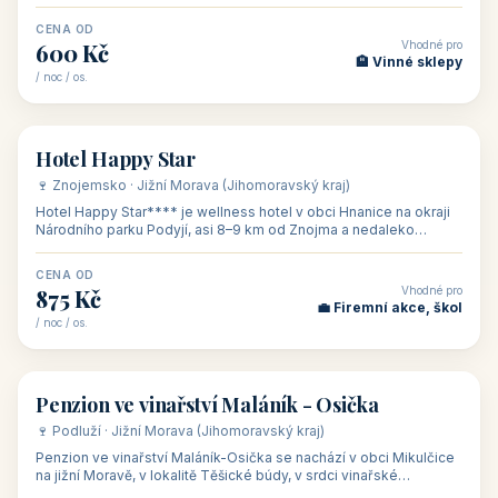
asi 8 km od dáln
CENA OD
Vhodné pro
600 Kč
🏨 Vinné sklepy
/ noc / os.
👥 54
🏨 hotel
Hotel Happy Star
🍷 Znojemsko · Jižní Morava (Jihomoravský kraj)
Hotel Happy Star**** je wellness hotel v obci Hnanice na okraji
Národního parku Podyjí, asi 8–9 km od Znojma a nedaleko
rakouských hranic, v
CENA OD
Vhodné pro
875 Kč
💼 Firemní akce, škol
/ noc / os.
👥 15
🏡 penzion
Penzion ve vinařství Maláník - Osička
🍷 Podluží · Jižní Morava (Jihomoravský kraj)
Penzion ve vinařství Maláník-Osička se nachází v obci Mikulčice
na jižní Moravě, v lokalitě Těšické búdy, v srdci vinařské
podoblasti Slovác