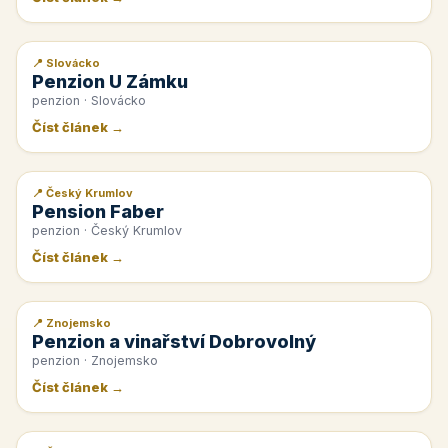
📍 Slovácko
📰 PR článek
Penzion U Zámku
penzion · Slovácko
Číst článek →
📍 Český Krumlov
📰 PR článek
Pension Faber
penzion · Český Krumlov
Číst článek →
📍 Znojemsko
📰 PR článek
Penzion a vinařství Dobrovolný
penzion · Znojemsko
Číst článek →