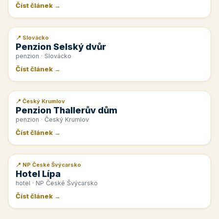
Číst článek →
📍 Slovácko
📰 PR článek
Penzion Selský dvůr
penzion · Slovácko
Číst článek →
📍 Český Krumlov
📰 PR článek
Penzion Thallerův dům
penzion · Český Krumlov
Číst článek →
📍 NP České Švýcarsko
📰 PR článek
Hotel Lípa
hotel · NP České Švýcarsko
Číst článek →