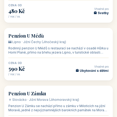
CENA OD
Vhodné pro
480 Kč
🏨 Svatby
/ noc / os.
👥 26
🏡 penzion
Penzion U Méďů
🏰 Lipno · Jižní Čechy (Jihočeský kraj)
Rodinný penzion U Méďů s restaurací se nachází v osadě Hůrka u
Horní Plané, přímo na břehu jezera Lipno, v turistické oblasti
Šumava. Pokoje
CENA OD
Vhodné pro
590 Kč
🏨 Ubytování s dětmi
/ noc / os.
👥 28
🏡 penzion
Penzion U Zámku
🍷 Slovácko · Jižní Morava (Jihomoravský kraj)
Penzion U Zámku se nachází přímo u zámku v Miloticích na jižní
Moravě, jedné z nejvýznamnějších barokních památek na Moravě,
v budově bývalé