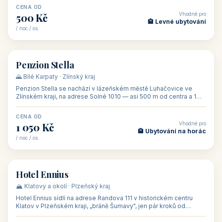
CENA OD
Vhodné pro
500 Kč
🏨 Levné ubytování
/ noc / os.
👥 44
🏡 penzion
Penzion Stella
🌄 Bílé Karpaty · Zlínský kraj
Penzion Stella se nachází v lázeňském městě Luhačovice ve
Zlínském kraji, na adrese Solné 1010 — asi 500 m od centra a 1
km od lázeňské kolo
CENA OD
Vhodné pro
1 050 Kč
🏨 Ubytování na horác
/ noc / os.
👥 50
🏨 hotel
Hotel Ennius
🏔️ Klatovy a okolí · Plzeňský kraj
Hotel Ennius sídlí na adrese Randova 111 v historickém centru
Klatov v Plzeňském kraji, „bráně Šumavy", jen pár kroků od
hlavního náměs