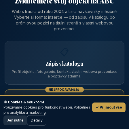
Zviditelněte svůj objekt na ABC
Web s tradicí od roku 2004 a tisíci návštěvníky měsíčně.
Vyberte si formát inzerce — od zápisu v katalogu po
prémiovou pozici na titulní straně s vlastní webovou
prezentací.
📋
Zápis v katalogu
Profil objektu, fotogalerie, kontakt, vlastní webová prezentace
a poptávky zdarma.
NEJPRODÁVANĚJŠÍ
⭐
🍪 Cookies & soukromí
Používáme cookies pro funkčnost webu. Volitelně i
✓ Přijmout vše
💬
Prémiový partner
pro analytiku a marketing.
Jen nutné
TOP pozice na titulce, přednost ve výpisech, zlatý odznak a
Detaily
🖥️ Desktop verze
Design
banner.