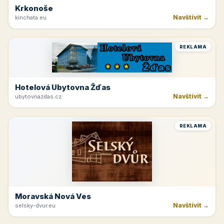
Krkonoše
Navštívit →
kinchata.eu
REKLAMA
Hotelová Ubytovna Žďas
Navštívit →
ubytovnazdas.cz
REKLAMA
Moravská Nová Ves
Navštívit →
selsky-dvur.eu