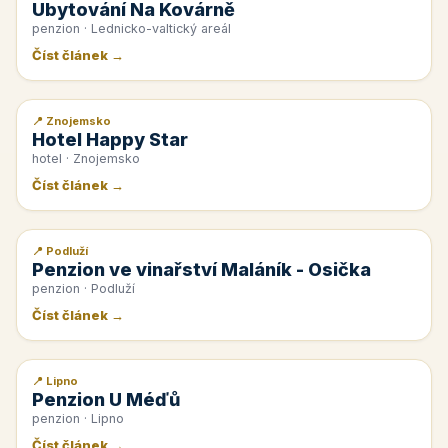
Ubytování Na Kovárně
penzion · Lednicko-valtický areál
Číst článek →
📍 Znojemsko
📰 PR článek
Hotel Happy Star
hotel · Znojemsko
Číst článek →
📍 Podluží
📰 PR článek
Penzion ve vinařství Maláník - Osička
penzion · Podluží
Číst článek →
📍 Lipno
📰 PR článek
Penzion U Méďů
penzion · Lipno
Číst článek →