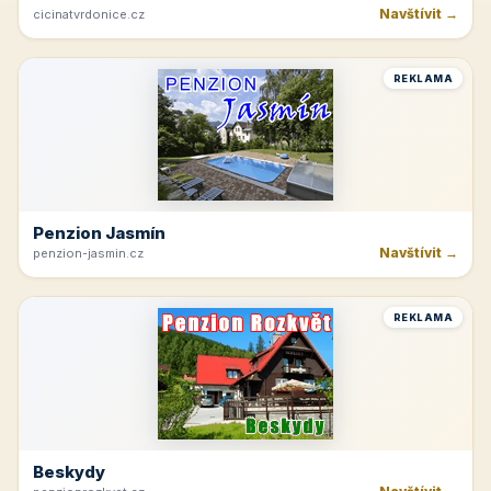
Navštívit →
cicinatvrdonice.cz
REKLAMA
Penzion Jasmín
Navštívit →
penzion-jasmin.cz
REKLAMA
Beskydy