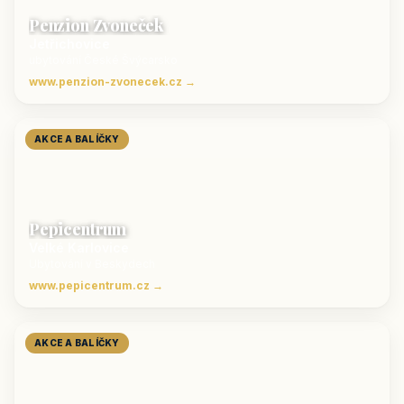
Penzion Zvoneček
Jetřichovice
ubytování České Švýcarsko
www.penzion-zvonecek.cz →
AKCE A BALÍČKY
Pepicentrum
Velké Karlovice
Ubytování v Beskydech
www.pepicentrum.cz →
AKCE A BALÍČKY