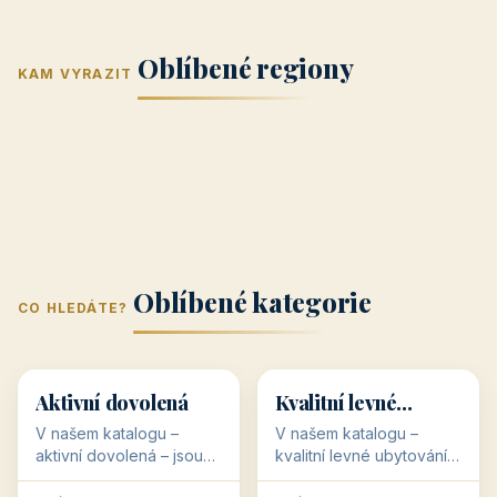
Jižní Morava
Jižní Čechy
(Jihomoravský
(Jihočeský
Střední Čechy
Oblíbené regiony
kraj)
Karlovarský
kraj)
KAM VYRAZIT
Zlínský kraj
Žilinský
(Středočeský
11 objektů
kraj
9 objektů
Liberecký kraj
6 objektů
Plzeňský kraj
4 objekty
kraj)
3 objekty
3 objekty
3 objekty
3 objekty
Oblíbené kategorie
CO HLEDÁTE?
🥾
💰
🥾
💰
36 objektů
34 objektů
Aktivní dovolená
Kvalitní levné
ubytování
V našem katalogu –
V našem katalogu –
aktivní dovolená – jsou
kvalitní levné ubytování –
pro Vás připraveny
jsou pro Vás připraveny