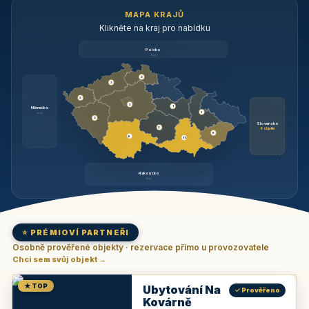
MAPA KRAJŮ
Klikněte na kraj pro nabídku
Polsko
brzy
3
3
3
3
1
Německo
1
brzy
3
Slovensko
2
6 objektů
6
9
11
Rakousko
brzy
⭐ PRÉMIOVÍ PARTNEŘI
Osobně prověřené objekty · rezervace přímo u provozovatele
Chci sem svůj objekt →
★ TOP
Ubytování Na
✓ Prověřeno
Kovárně