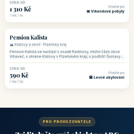
CENA OD
Vhodné pro
1 310 Kč
📅 Víkendové pobyty
/ noc / os.
👥 40
🏡 penzion
Pension Kalista
🏔️ Klatovy a okolí · Plzeňský kraj
Pension Kalista se nachází v osadě Radinovy, místní části obce
Vrhaveč, v okrese Klatovy v Plzeňském kraji, v podhůří Šumavy
— do města Klat
CENA OD
Vhodné pro
590 Kč
🏨 Levné ubytování
/ noc / os.
PRO PROVOZOVATELE