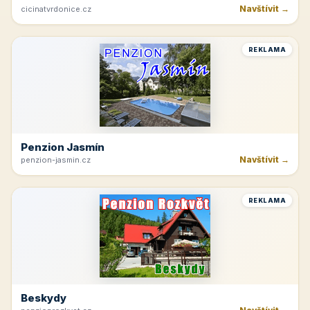
Navštívit →
cicinatvrdonice.cz
REKLAMA
Penzion Jasmín
Navštívit →
penzion-jasmin.cz
REKLAMA
Beskydy