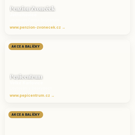
Penzion Zvoneček
Jetřichovice
ubytování České Švýcarsko
www.penzion-zvonecek.cz →
AKCE A BALÍČKY
Pepicentrum
Velké Karlovice
Ubytování v Beskydech
www.pepicentrum.cz →
AKCE A BALÍČKY