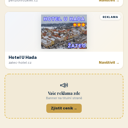
Navštívit →
penzionrozkvet.cz
REKLAMA
Hotel U Hada
Navštívit →
zatec-hotel.cz
📣
Vaše reklama zde
Banner na titulní straně
Zjistit ceník →