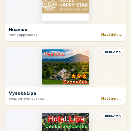
Hnanice
Navštívit →
hotelhappystar.cz
REKLAMA
Vysoká Lípa
Navštívit →
penzion-zvonecek.cz
REKLAMA