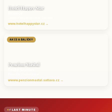
Hotel Happy Star
Hnanice
Luxusní ubytování jižní Morava
www.hotelhappystar.cz →
AKCE A BALÍČKY
Penzion Maštal
Český Krumlov
Penzion a restaurace
wwww.penzionmastal.satlava.cz →
⚡ LAST MINUTE