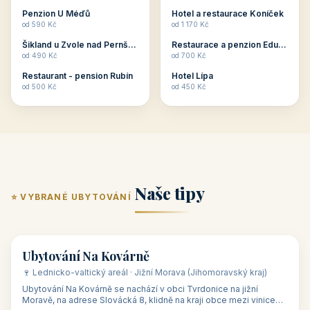
ubytování skupin v
zkušenosti pořádat i
Penzion U Méďů
Hotel a restaurace Koníček
penzionech, hotelích a
menší firemní akce a
od 590 Kč
od 1 170 Kč
apartmánech v ČR.
firemní školení, ale také
Šikland u Zvole nad Pernštejnem
Restaurace a penzion Eduard
Budete překva...
ob...
od 490 Kč
od 700 Kč
Restaurant - pension Rubín
Hotel Lípa
od 500 Kč
od 450 Kč
Naše tipy
⭐ VYBRANÉ UBYTOVÁNÍ
👥 17
🏡 penzion
Ubytování Na Kovárně
🍷 Lednicko-valtický areál · Jižní Morava (Jihomoravský kraj)
Ubytování Na Kovárně se nachází v obci Tvrdonice na jižní
Moravě, na adrese Slovácká 8, klidně na kraji obce mezi vinicemi,