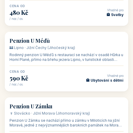
CENA OD
Vhodné pro
480 Kč
🏨 Svatby
/ noc / os.
👥 26
🏡 penzion
Penzion U Méďů
🏰 Lipno · Jižní Čechy (Jihočeský kraj)
Rodinný penzion U Méďů s restaurací se nachází v osadě Hůrka u
Horní Plané, přímo na břehu jezera Lipno, v turistické oblasti
Šumava. Pokoje
CENA OD
Vhodné pro
590 Kč
🏨 Ubytování s dětmi
/ noc / os.
👥 28
🏡 penzion
Penzion U Zámku
🍷 Slovácko · Jižní Morava (Jihomoravský kraj)
Penzion U Zámku se nachází přímo u zámku v Miloticích na jižní
Moravě, jedné z nejvýznamnějších barokních památek na Moravě,
v budově bývalé