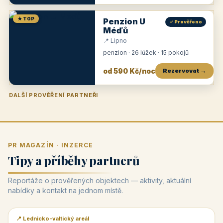
★ TOP
Penzion U
✓ Prověřeno
Méďů
📍 Lipno
penzion · 26 lůžek · 15 pokojů
od 590 Kč/noc
Rezervovat →
DALŠÍ PROVĚŘENÍ PARTNEŘI
Penzion U Zámku
Pension Faber
Penzion a vinařství Dobrovolný
Penzion a restaurace Maštal
Krčma Šatlava
Hotel Rozvoj
Penzion Zvoneček
Penzion Selský dvůr
Penzion Thallerův dům
Hotel Lípa
★
od 500 Kč
★
od 845 Kč
★
od 300 Kč
★
od 360 Kč
★
🍽️
★
od 400 Kč
★
od 550 Kč
★
od 530 Kč
★
od 1 190 Kč
★
od 450 Kč
PR MAGAZÍN · INZERCE
Tipy a příběhy partnerů
Reportáže o prověřených objektech — aktivity, aktuální
nabídky a kontakt na jednom místě.
📍 Lednicko-valtický areál
📰 PR článek