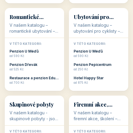
💕
🚴
32 objektů
32 objektů
Romantické
Ubytování pro
ubytování
cyklisty
V našem katalogu –
V našem katalogu –
romantické ubytování –
ubytování pro cyklisty –
jsou pro Vás připraveny
jsou pro Vás připraveny
objekty, které svojí
objekty, které jsou na
V TÉTO KATEGORII:
V TÉTO KATEGORII:
stavbou, polohou anebo
milovníky cykloturistiky
Penzion U Méďů
Penzion U Méďů
zaměřením nabízí
připraveny. Většinou mají
od 590 Kč
od 590 Kč
romantické pobyty.
přímo kolárny a...
Penzion Dřevák
Penzion Pepicentrum
Romantické ...
od 525 Kč
od 250 Kč
Restaurace a penzion Eduard
Hotel Happy Star
👥
💼
od 700 Kč
od 875 Kč
👥
💼
32 objektů
31 objektů
Skupinové pobyty
Firemní akce,
školení
V našem katalogu -
V našem katalogu –
skupinové pobyty - jsou
firemní akce, školení –
pro Vás připraveny
jsou pro Vás připraveny
objekty, které nabízí
objekty, které mají
V TÉTO KATEGORII:
V TÉTO KATEGORII: