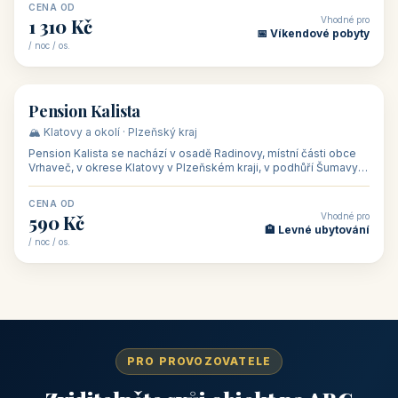
CENA OD
Vhodné pro
1 310 Kč
📅 Víkendové pobyty
/ noc / os.
👥 40
🏡 penzion
Pension Kalista
🏔️ Klatovy a okolí · Plzeňský kraj
Pension Kalista se nachází v osadě Radinovy, místní části obce
Vrhaveč, v okrese Klatovy v Plzeňském kraji, v podhůří Šumavy
— do města Klat
CENA OD
Vhodné pro
590 Kč
🏨 Levné ubytování
/ noc / os.
PRO PROVOZOVATELE