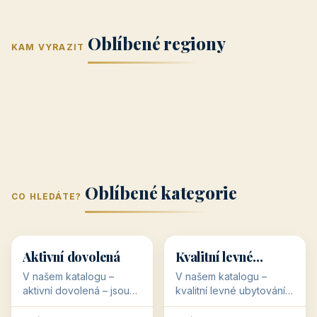
Jižní Morava
Jižní Čechy
(Jihomoravský
(Jihočeský
Střední Čechy
Oblíbené regiony
kraj)
Karlovarský
kraj)
KAM VYRAZIT
Zlínský kraj
Žilinský
(Středočeský
11 objektů
kraj
9 objektů
Liberecký kraj
6 objektů
Plzeňský kraj
4 objekty
kraj)
3 objekty
3 objekty
3 objekty
3 objekty
Oblíbené kategorie
CO HLEDÁTE?
🥾
💰
🥾
💰
36 objektů
34 objektů
Aktivní dovolená
Kvalitní levné
ubytování
V našem katalogu –
V našem katalogu –
aktivní dovolená – jsou
kvalitní levné ubytování –
pro Vás připraveny
jsou pro Vás připraveny