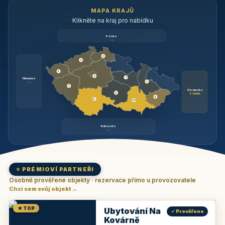
MAPA KRAJŮ
Klikněte na kraj pro nabídku
Polsko
brzy
3
3
3
3
1
Německo
1
brzy
3
Slovensko
2
6 objektů
6
9
11
Rakousko
brzy
⭐ PRÉMIOVÍ PARTNEŘI
Osobně prověřené objekty · rezervace přímo u provozovatele
Chci sem svůj objekt →
★ TOP
Ubytování Na
✓ Prověřeno
Kovárně