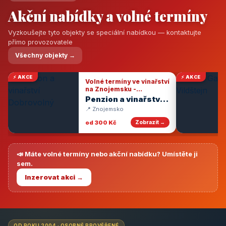
Akční nabídky a volné termíny
Vyzkoušejte tyto objekty se speciální nabídkou — kontaktujte
přímo provozovatele
Všechny objekty →
⚡ AKCE
⚡ AKCE
Volné termíny ve vinařství
na Znojemsku -
degustace vín
Penzion a vinařství
Dobrovolný
📍 Znojemsko
od 300 Kč
Zobrazit →
📣 Máte volné termíny nebo akční nabídku? Umístěte ji
sem.
Inzerovat akci →
OD ROKU 2004 · OSOBNĚ PROVĚŘENÉ