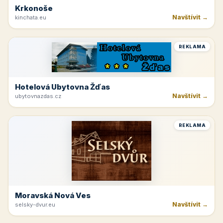
Krkonoše
Navštívit →
kinchata.eu
REKLAMA
Hotelová Ubytovna Žďas
Navštívit →
ubytovnazdas.cz
REKLAMA
Moravská Nová Ves
Navštívit →
selsky-dvur.eu