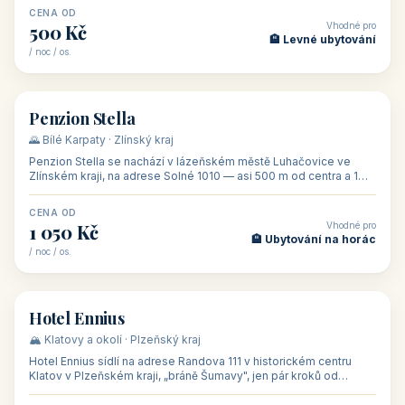
CENA OD
Vhodné pro
500 Kč
🏨 Levné ubytování
/ noc / os.
👥 44
🏡 penzion
Penzion Stella
🌄 Bílé Karpaty · Zlínský kraj
Penzion Stella se nachází v lázeňském městě Luhačovice ve
Zlínském kraji, na adrese Solné 1010 — asi 500 m od centra a 1
km od lázeňské kolo
CENA OD
Vhodné pro
1 050 Kč
🏨 Ubytování na horác
/ noc / os.
👥 50
🏨 hotel
Hotel Ennius
🏔️ Klatovy a okolí · Plzeňský kraj
Hotel Ennius sídlí na adrese Randova 111 v historickém centru
Klatov v Plzeňském kraji, „bráně Šumavy", jen pár kroků od
hlavního náměs