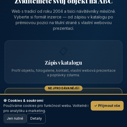
Zviditelněte svůj objekt na ABC
Web s tradicí od roku 2004 a tisíci návštěvníky měsíčně.
Vyberte si formát inzerce — od zápisu v katalogu po
prémiovou pozici na titulní straně s vlastní webovou
prezentací.
📋
Zápis v katalogu
Profil objektu, fotogalerie, kontakt, vlastní webová prezentace
a poptávky zdarma.
NEJPRODÁVANĚJŠÍ
⭐
🍪 Cookies & soukromí
Používáme cookies pro funkčnost webu. Volitelně i
✓ Přijmout vše
💬
Prémiový partner
pro analytiku a marketing.
Jen nutné
TOP pozice na titulce, přednost ve výpisech, zlatý odznak a
Detaily
🖥️ Desktop verze
Design
banner.