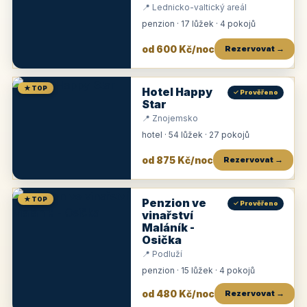
📍 Lednicko-valtický areál
penzion · 17 lůžek · 4 pokojů
od 600 Kč/noc
Rezervovat →
★ TOP
Hotel Happy
✓ Prověřeno
Star
📍 Znojemsko
hotel · 54 lůžek · 27 pokojů
od 875 Kč/noc
Rezervovat →
★ TOP
Penzion ve
✓ Prověřeno
vinařství
Maláník -
Osička
📍 Podluží
penzion · 15 lůžek · 4 pokojů
od 480 Kč/noc
Rezervovat →