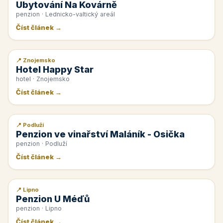
Ubytování Na Kovárně
penzion · Lednicko-valtický areál
Číst článek →
📍 Znojemsko
📰 PR článek
Hotel Happy Star
hotel · Znojemsko
Číst článek →
📍 Podluží
📰 PR článek
Penzion ve vinařství Maláník - Osička
penzion · Podluží
Číst článek →
📍 Lipno
📰 PR článek
Penzion U Méďů
penzion · Lipno
Číst článek →