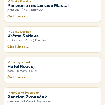
📍 Český Krumlov
📰 PR článek
Penzion a restaurace Maštal
penzion · Český Krumlov
Číst článek →
📍 Český Krumlov
📰 PR článek
Krčma Šatlava
restaurace · Český Krumlov
Číst článek →
📍 Klatovy a okolí
📰 PR článek
Hotel Rozvoj
hotel · Klatovy a okolí
Číst článek →
📍 NP České Švýcarsko
📰 PR článek
Penzion Zvoneček
penzion · NP České Švýcarsko