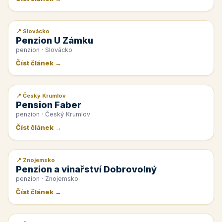
📍 Slovácko
📰 PR článek
Penzion U Zámku
penzion · Slovácko
Číst článek →
📍 Český Krumlov
📰 PR článek
Pension Faber
penzion · Český Krumlov
Číst článek →
📍 Znojemsko
📰 PR článek
Penzion a vinařství Dobrovolný
penzion · Znojemsko
Číst článek →