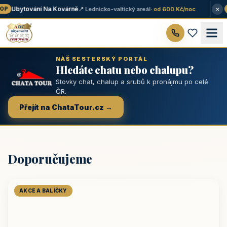
×
Ubytování Na Kovárně
📍 Lednicko-valtický areál
· od 600 Kč/noc
P
★
NÁŠ SESTERSKÝ PORTÁL
Hledáte chatu nebo chalupu?
Stovky chat, chalup a srubů k pronájmu po celé
ČR.
Přejít na ChataTour.cz →
Doporučujeme
AKCE A BALÍČKY