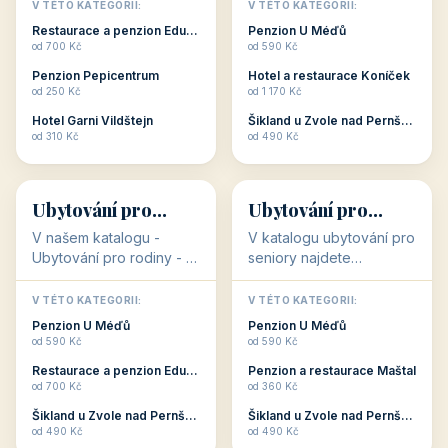
objekty, které s aktivní
objekty, které nabízí
V TÉTO KATEGORII:
V TÉTO KATEGORII:
dovolenou přímo
cenově dostupné
Restaurace a penzion Eduard
Penzion U Méďů
souvisejí. Aktivní
ubytování v ČR. Budete
od 700 Kč
od 590 Kč
dovolená nebo aktivní
překvapeni, že i v nižší
Penzion Pepicentrum
Hotel a restaurace Koníček
odpočinek jso...
c...
od 250 Kč
od 1 170 Kč
Hotel Garni Vildštejn
Šikland u Zvole nad Pernštejnem
👨‍👩‍👧‍👦
🧓
od 310 Kč
od 490 Kč
👨‍👩‍👧‍👦
🧓
34 objektů
33 objektů
Ubytování pro
Ubytování pro
rodiny
seniory
V našem katalogu -
V katalogu ubytování pro
Ubytování pro rodiny -
seniory najdete
jsou pro Vás připraveny
penziony a hotely, které
objekty, které svojí
jsou přizpůsobeny pro
V TÉTO KATEGORII:
V TÉTO KATEGORII:
polohou či vybaveností,
ubytování klientů vyššího
Penzion U Méďů
Penzion U Méďů
nabízí klidné ubytování
věku. Některé z nich
od 590 Kč
od 590 Kč
pro rodiny. Penziony,...
nabízí speciální balíč...
Restaurace a penzion Eduard
Penzion a restaurace Maštal
od 700 Kč
od 360 Kč
Šikland u Zvole nad Pernštejnem
Šikland u Zvole nad Pernštejnem
💕
🚴
od 490 Kč
od 490 Kč