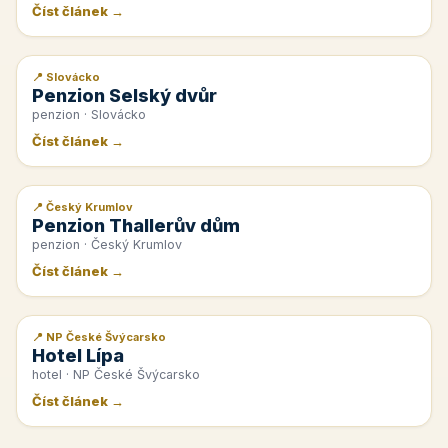
Číst článek →
📍 Slovácko
📰 PR článek
Penzion Selský dvůr
penzion · Slovácko
Číst článek →
📍 Český Krumlov
📰 PR článek
Penzion Thallerův dům
penzion · Český Krumlov
Číst článek →
📍 NP České Švýcarsko
📰 PR článek
Hotel Lípa
hotel · NP České Švýcarsko
Číst článek →