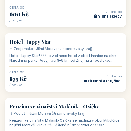
asi 8 km od dáln
CENA OD
Vhodné pro
600 Kč
🏨 Vinné sklepy
/ noc / os.
👥 54
🏨 hotel
Hotel Happy Star
🍷 Znojemsko · Jižní Morava (Jihomoravský kraj)
Hotel Happy Star**** je wellness hotel v obci Hnanice na okraji
Národního parku Podyjí, asi 8–9 km od Znojma a nedaleko
rakouských hranic, v
CENA OD
Vhodné pro
875 Kč
💼 Firemní akce, škol
/ noc / os.
👥 15
🏡 penzion
Penzion ve vinařství Maláník - Osička
🍷 Podluží · Jižní Morava (Jihomoravský kraj)
Penzion ve vinařství Maláník-Osička se nachází v obci Mikulčice
na jižní Moravě, v lokalitě Těšické búdy, v srdci vinařské
podoblasti Slovác