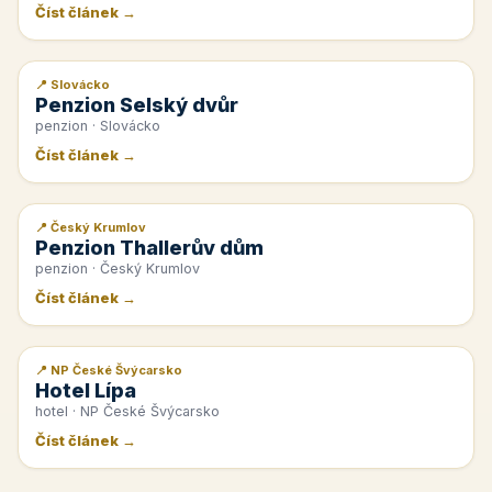
Číst článek →
📍 Slovácko
📰 PR článek
Penzion Selský dvůr
penzion · Slovácko
Číst článek →
📍 Český Krumlov
📰 PR článek
Penzion Thallerův dům
penzion · Český Krumlov
Číst článek →
📍 NP České Švýcarsko
📰 PR článek
Hotel Lípa
hotel · NP České Švýcarsko
Číst článek →