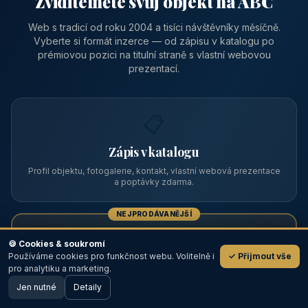
Zviditelněte svůj objekt na ABC
Web s tradicí od roku 2004 a tisíci návštěvníky měsíčně.
Vyberte si formát inzerce — od zápisu v katalogu po
prémiovou pozici na titulní straně s vlastní webovou
prezentací.
📋
Zápis v katalogu
Profil objektu, fotogalerie, kontakt, vlastní webová prezentace
a poptávky zdarma.
NEJPRODÁVANĚJŠÍ
⭐
🍪 Cookies & soukromí
Používáme cookies pro funkčnost webu. Volitelně i
✓ Přijmout vše
💬
Prémiový partner
pro analytiku a marketing.
Jen nutné
TOP pozice na titulce, přednost ve výpisech, zlatý odznak a
Detaily
🖥️ Desktop verze
Design
banner.