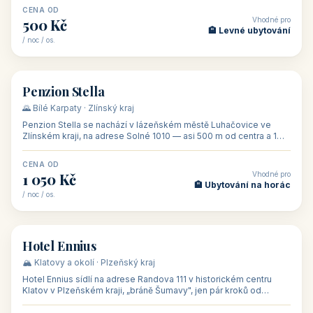
CENA OD
Vhodné pro
500 Kč
🏨 Levné ubytování
/ noc / os.
👥 44
🏡 penzion
Penzion Stella
🌄 Bílé Karpaty · Zlínský kraj
Penzion Stella se nachází v lázeňském městě Luhačovice ve
Zlínském kraji, na adrese Solné 1010 — asi 500 m od centra a 1
km od lázeňské kolo
CENA OD
Vhodné pro
1 050 Kč
🏨 Ubytování na horác
/ noc / os.
👥 50
🏨 hotel
Hotel Ennius
🏔️ Klatovy a okolí · Plzeňský kraj
Hotel Ennius sídlí na adrese Randova 111 v historickém centru
Klatov v Plzeňském kraji, „bráně Šumavy", jen pár kroků od
hlavního náměs