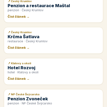
📍 Český Krumlov
📰 PR článek
Penzion a restaurace Maštal
penzion · Český Krumlov
Číst článek →
📍 Český Krumlov
📰 PR článek
Krčma Šatlava
restaurace · Český Krumlov
Číst článek →
📍 Klatovy a okolí
📰 PR článek
Hotel Rozvoj
hotel · Klatovy a okolí
Číst článek →
📍 NP České Švýcarsko
📰 PR článek
Penzion Zvoneček
penzion · NP České Švýcarsko