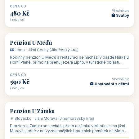
CENA OD
Vhodné pro
480 Kč
🏨 Svatby
/ noc / os.
👥 26
🏡 penzion
Penzion U Méďů
🏰 Lipno · Jižní Čechy (Jihočeský kraj)
Rodinný penzion U Méďů s restaurací se nachází v osadě Hůrka u
Horní Plané, přímo na břehu jezera Lipno, v turistické oblasti
Šumava. Pokoje
CENA OD
Vhodné pro
590 Kč
🏨 Ubytování s dětmi
/ noc / os.
👥 28
🏡 penzion
Penzion U Zámku
🍷 Slovácko · Jižní Morava (Jihomoravský kraj)
Penzion U Zámku se nachází přímo u zámku v Miloticích na jižní
Moravě, jedné z nejvýznamnějších barokních památek na Moravě,
v budově bývalé