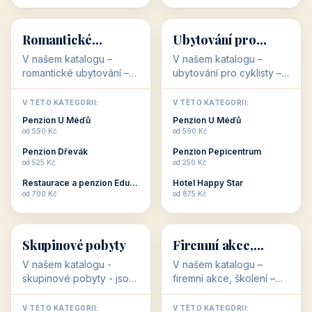
💕
🚴
32 objektů
32 objektů
Romantické
Ubytování pro
ubytování
cyklisty
V našem katalogu –
V našem katalogu –
romantické ubytování –
ubytování pro cyklisty –
jsou pro Vás připraveny
jsou pro Vás připraveny
objekty, které svojí
objekty, které jsou na
V TÉTO KATEGORII:
V TÉTO KATEGORII:
stavbou, polohou anebo
milovníky cykloturistiky
Penzion U Méďů
Penzion U Méďů
zaměřením nabízí
připraveny. Většinou mají
od 590 Kč
od 590 Kč
romantické pobyty.
přímo kolárny a...
Penzion Dřevák
Penzion Pepicentrum
Romantické ...
od 525 Kč
od 250 Kč
Restaurace a penzion Eduard
Hotel Happy Star
👥
💼
od 700 Kč
od 875 Kč
👥
💼
32 objektů
31 objektů
Skupinové pobyty
Firemní akce,
školení
V našem katalogu -
V našem katalogu –
skupinové pobyty - jsou
firemní akce, školení –
pro Vás připraveny
jsou pro Vás připraveny
objekty, které nabízí
objekty, které mají
V TÉTO KATEGORII:
V TÉTO KATEGORII: