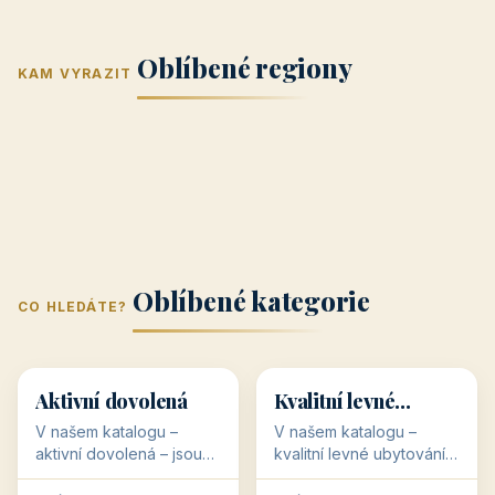
Jižní Morava
Jižní Čechy
(Jihomoravský
(Jihočeský
Střední Čechy
Oblíbené regiony
kraj)
Karlovarský
kraj)
KAM VYRAZIT
Zlínský kraj
Žilinský
(Středočeský
11 objektů
kraj
9 objektů
Liberecký kraj
6 objektů
Plzeňský kraj
4 objekty
kraj)
3 objekty
3 objekty
3 objekty
3 objekty
Oblíbené kategorie
CO HLEDÁTE?
🥾
💰
🥾
💰
36 objektů
34 objektů
Aktivní dovolená
Kvalitní levné
ubytování
V našem katalogu –
V našem katalogu –
aktivní dovolená – jsou
kvalitní levné ubytování –
pro Vás připraveny
jsou pro Vás připraveny