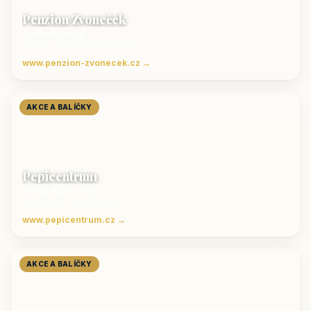
Penzion Zvoneček
Jetřichovice
ubytování České Švýcarsko
www.penzion-zvonecek.cz →
AKCE A BALÍČKY
Pepicentrum
Velké Karlovice
Ubytování v Beskydech
www.pepicentrum.cz →
AKCE A BALÍČKY