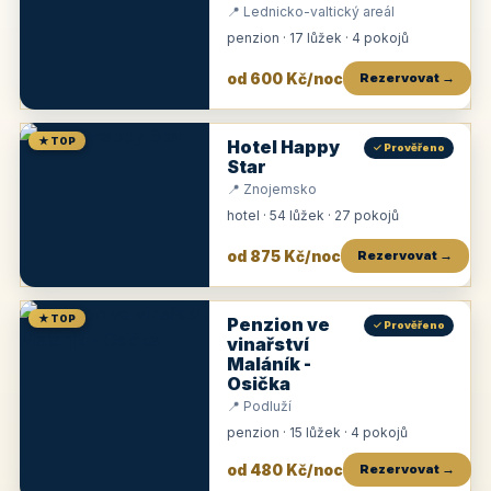
📍 Lednicko-valtický areál
penzion · 17 lůžek · 4 pokojů
od 600 Kč/noc
Rezervovat →
★ TOP
Hotel Happy
✓ Prověřeno
Star
📍 Znojemsko
hotel · 54 lůžek · 27 pokojů
od 875 Kč/noc
Rezervovat →
★ TOP
Penzion ve
✓ Prověřeno
vinařství
Maláník -
Osička
📍 Podluží
penzion · 15 lůžek · 4 pokojů
od 480 Kč/noc
Rezervovat →