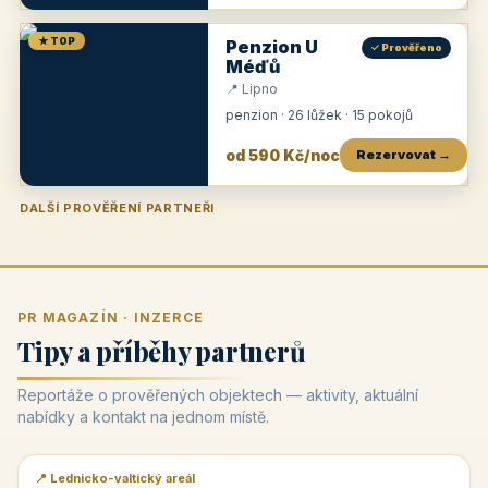
★ TOP
Penzion U
✓ Prověřeno
Méďů
📍 Lipno
penzion · 26 lůžek · 15 pokojů
od 590 Kč/noc
Rezervovat →
DALŠÍ PROVĚŘENÍ PARTNEŘI
Penzion U Zámku
Pension Faber
Penzion a vinařství Dobrovolný
Penzion a restaurace Maštal
Krčma Šatlava
Hotel Rozvoj
Penzion Zvoneček
Penzion Selský dvůr
Penzion Thallerův dům
Hotel Lípa
★
od 500 Kč
★
od 845 Kč
★
od 300 Kč
★
od 360 Kč
★
🍽️
★
od 400 Kč
★
od 550 Kč
★
od 530 Kč
★
od 1 190 Kč
★
od 450 Kč
PR MAGAZÍN · INZERCE
Tipy a příběhy partnerů
Reportáže o prověřených objektech — aktivity, aktuální
nabídky a kontakt na jednom místě.
📍 Lednicko-valtický areál
📰 PR článek