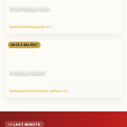
Hotel Happy Star
Hnanice
Luxusní ubytování jižní Morava
www.hotelhappystar.cz →
AKCE A BALÍČKY
Penzion Maštal
Český Krumlov
Penzion a restaurace
wwww.penzionmastal.satlava.cz →
⚡ LAST MINUTE