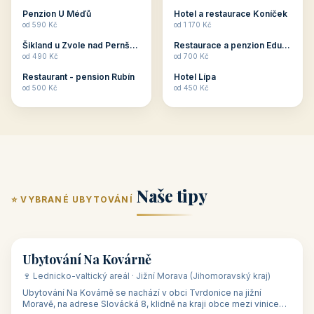
ubytování skupin v
zkušenosti pořádat i
Penzion U Méďů
Hotel a restaurace Koníček
penzionech, hotelích a
menší firemní akce a
od 590 Kč
od 1 170 Kč
apartmánech v ČR.
firemní školení, ale také
Šikland u Zvole nad Pernštejnem
Restaurace a penzion Eduard
Budete překva...
ob...
od 490 Kč
od 700 Kč
Restaurant - pension Rubín
Hotel Lípa
od 500 Kč
od 450 Kč
Naše tipy
⭐ VYBRANÉ UBYTOVÁNÍ
👥 17
🏡 penzion
Ubytování Na Kovárně
🍷 Lednicko-valtický areál · Jižní Morava (Jihomoravský kraj)
Ubytování Na Kovárně se nachází v obci Tvrdonice na jižní
Moravě, na adrese Slovácká 8, klidně na kraji obce mezi vinicemi,