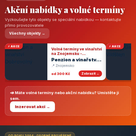
Akční nabídky a volné termíny
Vyzkoušejte tyto objekty se speciální nabídkou — kontaktujte
přímo provozovatele
Všechny objekty →
⚡ AKCE
⚡ AKCE
Volné termíny ve vinařství
na Znojemsku -
degustace vín
Penzion a vinařství
Dobrovolný
📍 Znojemsko
od 300 Kč
Zobrazit →
📣 Máte volné termíny nebo akční nabídku? Umístěte ji
sem.
Inzerovat akci →
OD ROKU 2004 · OSOBNĚ PROVĚŘENÉ