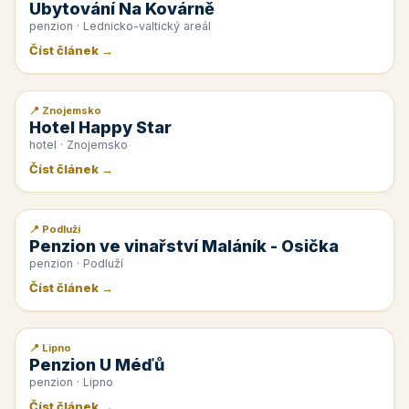
Ubytování Na Kovárně
penzion · Lednicko-valtický areál
Číst článek →
📍 Znojemsko
📰 PR článek
Hotel Happy Star
hotel · Znojemsko
Číst článek →
📍 Podluží
📰 PR článek
Penzion ve vinařství Maláník - Osička
penzion · Podluží
Číst článek →
📍 Lipno
📰 PR článek
Penzion U Méďů
penzion · Lipno
Číst článek →