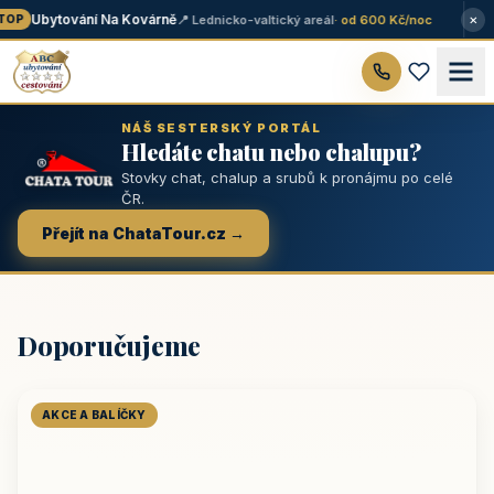
×
Ubytování Na Kovárně
📍 Lednicko-valtický areál
· od 600 Kč/noc
OP
NÁŠ SESTERSKÝ PORTÁL
Hledáte chatu nebo chalupu?
Stovky chat, chalup a srubů k pronájmu po celé
ČR.
Přejít na ChataTour.cz →
Doporučujeme
AKCE A BALÍČKY