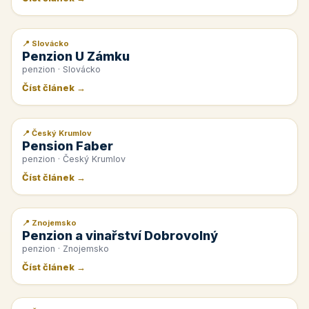
📍 Slovácko
📰 PR článek
Penzion U Zámku
penzion · Slovácko
Číst článek →
📍 Český Krumlov
📰 PR článek
Pension Faber
penzion · Český Krumlov
Číst článek →
📍 Znojemsko
📰 PR článek
Penzion a vinařství Dobrovolný
penzion · Znojemsko
Číst článek →