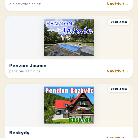
Navštívit →
cicinatvrdonice.cz
REKLAMA
Penzion Jasmín
Navštívit →
penzion-jasmin.cz
REKLAMA
Beskydy