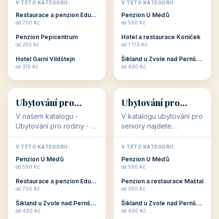
objekty, které s aktivní
objekty, které nabízí
V TÉTO KATEGORII:
V TÉTO KATEGORII:
dovolenou přímo
cenově dostupné
Restaurace a penzion Eduard
Penzion U Méďů
souvisejí. Aktivní
ubytování v ČR. Budete
od 700 Kč
od 590 Kč
dovolená nebo aktivní
překvapeni, že i v nižší
Penzion Pepicentrum
Hotel a restaurace Koníček
odpočinek jso...
c...
od 250 Kč
od 1 170 Kč
Hotel Garni Vildštejn
Šikland u Zvole nad Pernštejnem
👨‍👩‍👧‍👦
🧓
od 310 Kč
od 490 Kč
👨‍👩‍👧‍👦
🧓
34 objektů
33 objektů
Ubytování pro
Ubytování pro
rodiny
seniory
V našem katalogu -
V katalogu ubytování pro
Ubytování pro rodiny -
seniory najdete
jsou pro Vás připraveny
penziony a hotely, které
objekty, které svojí
jsou přizpůsobeny pro
V TÉTO KATEGORII:
V TÉTO KATEGORII:
polohou či vybaveností,
ubytování klientů vyššího
Penzion U Méďů
Penzion U Méďů
nabízí klidné ubytování
věku. Některé z nich
od 590 Kč
od 590 Kč
pro rodiny. Penziony,...
nabízí speciální balíč...
Restaurace a penzion Eduard
Penzion a restaurace Maštal
od 700 Kč
od 360 Kč
Šikland u Zvole nad Pernštejnem
Šikland u Zvole nad Pernštejnem
💕
🚴
od 490 Kč
od 490 Kč