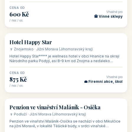
asi 8 km od dáln
CENA OD
Vhodné pro
600 Kč
🏨 Vinné sklepy
/ noc / os.
👥 54
🏨 hotel
Hotel Happy Star
🍷 Znojemsko · Jižní Morava (Jihomoravský kraj)
Hotel Happy Star**** je wellness hotel v obci Hnanice na okraji
Národního parku Podyjí, asi 8–9 km od Znojma a nedaleko
rakouských hranic, v
CENA OD
Vhodné pro
875 Kč
💼 Firemní akce, škol
/ noc / os.
👥 15
🏡 penzion
Penzion ve vinařství Maláník - Osička
🍷 Podluží · Jižní Morava (Jihomoravský kraj)
Penzion ve vinařství Maláník-Osička se nachází v obci Mikulčice
na jižní Moravě, v lokalitě Těšické búdy, v srdci vinařské
podoblasti Slovác