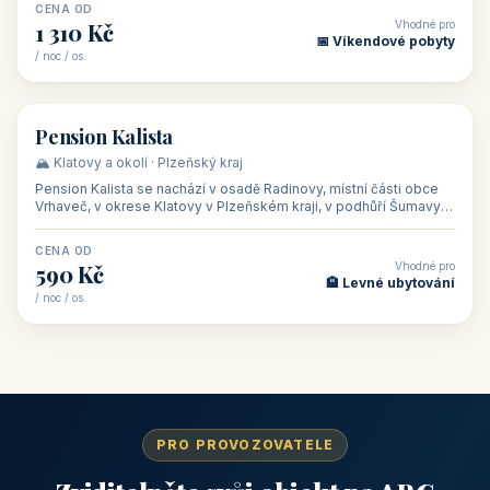
CENA OD
Vhodné pro
1 310 Kč
📅 Víkendové pobyty
/ noc / os.
👥 40
🏡 penzion
Pension Kalista
🏔️ Klatovy a okolí · Plzeňský kraj
Pension Kalista se nachází v osadě Radinovy, místní části obce
Vrhaveč, v okrese Klatovy v Plzeňském kraji, v podhůří Šumavy
— do města Klat
CENA OD
Vhodné pro
590 Kč
🏨 Levné ubytování
/ noc / os.
PRO PROVOZOVATELE