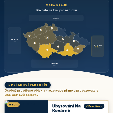
MAPA KRAJŮ
Klikněte na kraj pro nabídku
Polsko
brzy
3
3
3
3
1
Německo
1
brzy
3
Slovensko
2
6 objektů
6
9
11
Rakousko
brzy
⭐ PRÉMIOVÍ PARTNEŘI
Osobně prověřené objekty · rezervace přímo u provozovatele
Chci sem svůj objekt →
★ TOP
Ubytování Na
✓ Prověřeno
Kovárně