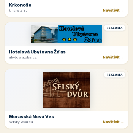
Krkonoše
Navštívit →
kinchata.eu
REKLAMA
Hotelová Ubytovna Žďas
Navštívit →
ubytovnazdas.cz
REKLAMA
Moravská Nová Ves
Navštívit →
selsky-dvur.eu