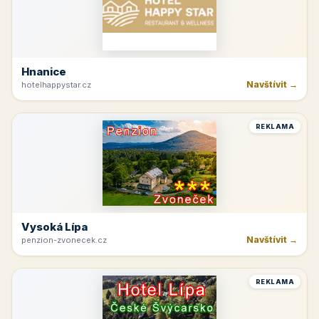
Hnanice
Navštívit →
hotelhappystar.cz
REKLAMA
Vysoká Lípa
Navštívit →
penzion-zvonecek.cz
REKLAMA