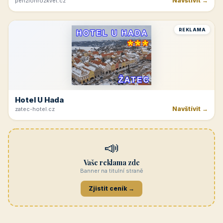
Navštívit →
penzionrozkvet.cz
REKLAMA
Hotel U Hada
Navštívit →
zatec-hotel.cz
📣
Vaše reklama zde
Banner na titulní straně
Zjistit ceník →