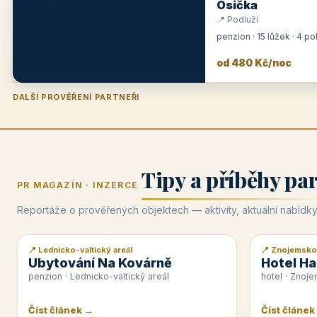
Osička
📍 Podluží
penzion · 15 lůžek · 4 p
od 480 Kč/noc
DALŠÍ PROVĚŘENÍ PARTNEŘI
Penzion U Zámku
Pension Faber
Penzion a vinařství Dobrovolný
Hotel Lípa
★
od 500 Kč
★
od 845 Kč
★
od 300 Kč
★
od 450 Kč
Tipy a příběhy pa
PR MAGAZÍN · INZERCE
Reportáže o prověřených objektech — aktivity, aktuální nabídky
📍 Lednicko-valtický areál
📍 Znojemsko
📰 PR článek
📰 PR článek
Ubytování Na Kovárně
Hotel Ha
penzion · Lednicko-valtický areál
hotel · Znoj
Číst článek →
Číst článek