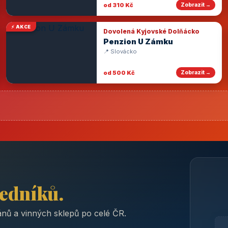
od 310 Kč
Zobrazit →
⚡ AKCE
Dovolená Kyjovské Dolňácko
Penzion U Zámku
📍 Slovácko
od 500 Kč
Zobrazit →
ředníků.
nů a vinných sklepů po celé ČR.