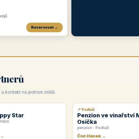
okojů
Rezervovat →
Penzion a restaurace Maštal
Krčma Šatlava
Hotel Rozvoj
★
od 360 Kč
★
🍽️
★
od 400 Kč
rtnerů
 a kontakt na jednom místě.
📍 Podluží
📰 PR článek
ppy Star
Penzion ve vinařství 
Osička
emsko
penzion · Podluží
 →
Číst článek →