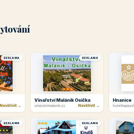
ytování
REKLAMA
REKLAMA
Vinařství Maláník Osička
Hnanice
Navštívit →
Navštívit →
vinarstvimalanik.cz
hotelhappyst
REKLAMA
REKLAMA