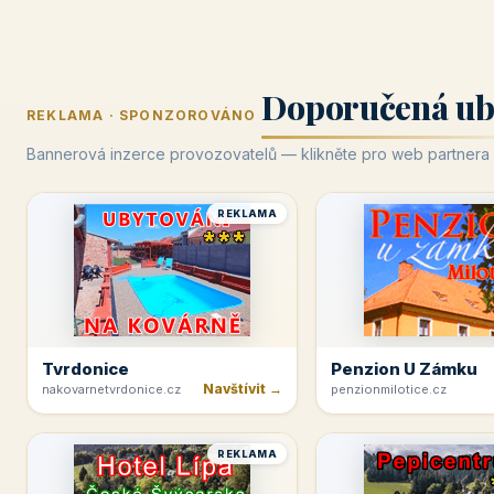
Doporučená ub
REKLAMA · SPONZOROVÁNO
Bannerová inzerce provozovatelů — klikněte pro web partnera
REKLAMA
Tvrdonice
Penzion U Zámku
Navštívit →
nakovarnetvrdonice.cz
penzionmilotice.cz
REKLAMA