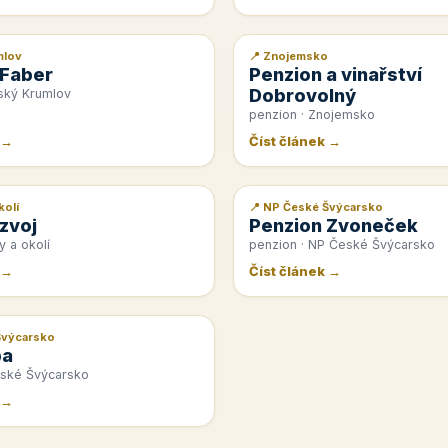
mlov
📍 Znojemsko
📰 PR článek
 Faber
Penzion a vinařství
Dobrovolný
ský Krumlov
penzion · Znojemsko
 →
Číst článek →
kolí
📍 NP České Švýcarsko
📰 PR článek
zvoj
Penzion Zvoneček
y a okolí
penzion · NP České Švýcarsko
 →
Číst článek →
Švýcarsko
pa
eské Švýcarsko
 →