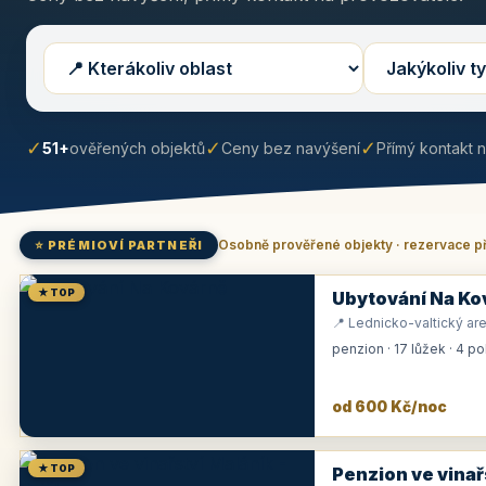
✓
✓
✓
51+
ověřených objektů
Ceny bez navýšení
Přímý kontakt 
Osobně prověřené objekty · rezervace p
⭐ PRÉMIOVÍ PARTNEŘI
★ TOP
Ubytování Na Ko
📍 Lednicko-valtický are
penzion · 17 lůžek · 4 p
od 600 Kč/noc
★ TOP
Penzion ve vinař