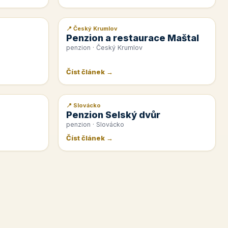
📍 Český Krumlov
📰 PR článek
Penzion a restaurace Maštal
penzion · Český Krumlov
Číst článek →
📍 Slovácko
📰 PR článek
Penzion Selský dvůr
penzion · Slovácko
Číst článek →