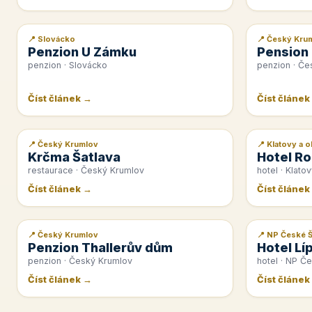
📍 Slovácko
📍 Český Kru
📰 PR článek
📰 PR článek
Penzion U Zámku
Pension
penzion · Slovácko
penzion · Če
Číst článek →
Číst článek
📍 Český Krumlov
📍 Klatovy a o
📰 PR článek
📰 PR článek
Krčma Šatlava
Hotel Ro
restaurace · Český Krumlov
hotel · Klatov
Číst článek →
Číst článek
📍 Český Krumlov
📍 NP České 
📰 PR článek
📰 PR článek
Penzion Thallerův dům
Hotel Lí
penzion · Český Krumlov
hotel · NP Č
Číst článek →
Číst článek