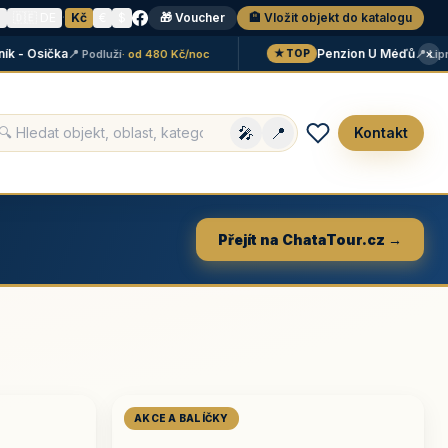
N
🇩🇪 DE
·
Kč
€
$
🎁 Voucher
🏨 Vložit objekt do katalogu
×
 Osička
Penzion U Méďů
📍 Podluží
· od 480 Kč/noc
📍 Lipno
· 
★ TOP
🎤
📍
Kontakt
Přejít na ChataTour.cz →
AKCE A BALÍČKY