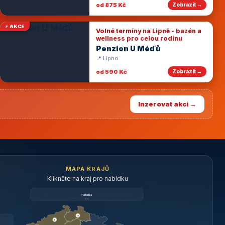
od 875 Kč
Zobrazit →
⚡ AKCE
Volné termíny na Lipně - bazén a
wellness pro celou rodinu
Penzion U Méďů
📍 Lipno
od 590 Kč
Zobrazit →
Inzerovat akci →
MAPA KRAJŮ
Klikněte na kraj pro nabídku
Polsko
brzy
3
3