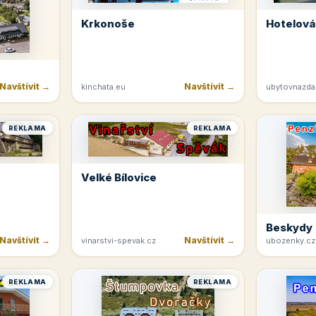
Krkonoše
Hotelová
Navštívit →
Navštívit →
kinchata.eu
ubytovnazda
REKLAMA
REKLAMA
Velké Bílovice
Beskydy
Navštívit →
Navštívit →
vinarstvi-spevak.cz
ubozenky.cz
REKLAMA
REKLAMA