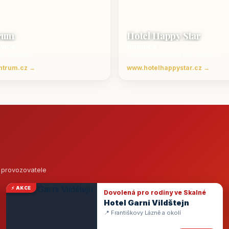
rum
Hotel Happy Star
ovice
Hnanice
Beskydech
Luxusní ubytování jižní Morava
ntrum.cz →
www.hotelhappystar.cz →
o provozovatele
⚡ AKCE
Dovolená pro rodiny ve Skalné
Hotel Garni Vildštejn
📍 Františkovy Lázně a okolí