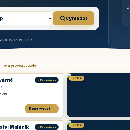
Něm
b
Vyhledat
na provozovatele
římo u provozovatele
★ TOP
várně
✓ Prověřeno
ál
okojů
Rezervovat →
★ TOP
ství Maláník -
✓ Prověřeno