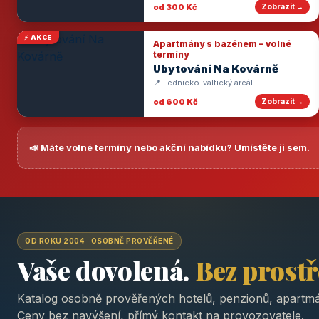
od 300 Kč
Zobrazit →
⚡ AKCE
Apartmány s bazénem – volné
termíny
Ubytování Na Kovárně
📍 Lednicko-valtický areál
od 600 Kč
Zobrazit →
📣 Máte volné termíny nebo akční nabídku? Umístěte ji sem.
OD ROKU 2004 · OSOBNĚ PROVĚŘENÉ
Vaše dovolená.
Bez prost
Katalog osobně prověřených hotelů, penzionů, apartmá
Ceny bez navýšení, přímý kontakt na provozovatele.