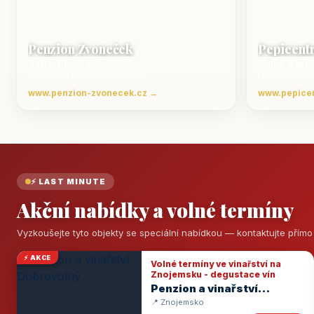
Penzion Zvoneček
Pepicent
Jetřichovice
Velké Karl
ubytování České Švýcarsko
Ubytování v 
www.penzion-zvonecek.cz →
www.pepice
⚡ LAST MINUTE
Akční nabídky a volné termíny
Vyzkoušejte tyto objekty se speciální nabídkou — kontaktujte přím
⚡ AKCE
Volné termíny ve vinařství na
Znojemsku - degustace vín
Penzion a vinařství
Dobrovolný
📍 Znojemsko