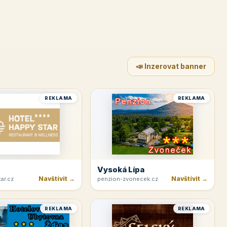
📣 Inzerovat banner
REKLAMA
REKLAMA
Vysoká Lípa
Navštívit →
Navštívit →
ar.cz
penzion-zvonecek.cz
REKLAMA
REKLAMA