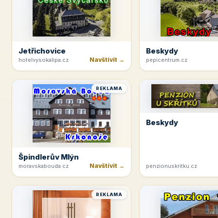
Jetřichovice
Beskydy
Navštívit →
hotelvysokalipa.cz
pepicentrum.cz
REKLAMA
Beskydy
Špindlerův Mlýn
Navštívit →
moravskabouda.cz
penzionuskritku.cz
REKLAMA