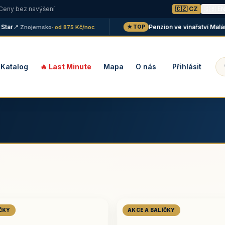
 Ceny bez navýšení
🇨🇿 CZ
🇬🇧 E
Penzion ve vinařství Maláník -
📍 Znojemsko
· od 875 Kč/noc
★ TOP
Katalog
🔥 Last Minute
Mapa
O nás
Přihlásit
ÍČKY
AKCE A BALÍČKY