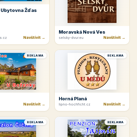
 Ubytovna Žďas
Moravská Nová Ves
Navštívit →
Navštívit →
s.cz
selsky-dvur.eu
REKLAMA
REKLAMA
Horná Planá
Navštívit →
Navštívit →
lipno-hochficht.cz
REKLAMA
REKLAMA