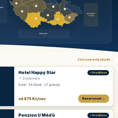
3
3
1
ecko
1
rzy
3
Slovensko
2
6 objektů
6
9
11
Rakousko
brzy
Chci sem svůj objekt →
Hotel Happy Star
✓ Prověřeno
📍 Znojemsko
hotel · 54 lůžek · 27 pokojů
od 875 Kč/noc
Rezervovat →
Penzion U Méďů
✓ Prověřeno