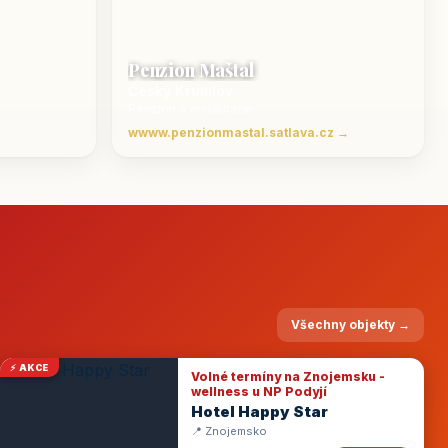
Penzion Maštal
Český Krumlov
Penzion a restaurace
wwww.penzionmastal.satlava.cz →
Všechny objekty →
⚡ AKCE
Volné termíny na Znojemsku -
wellness u NP Podyjí
Hotel Happy Star
📍 Znojemsko