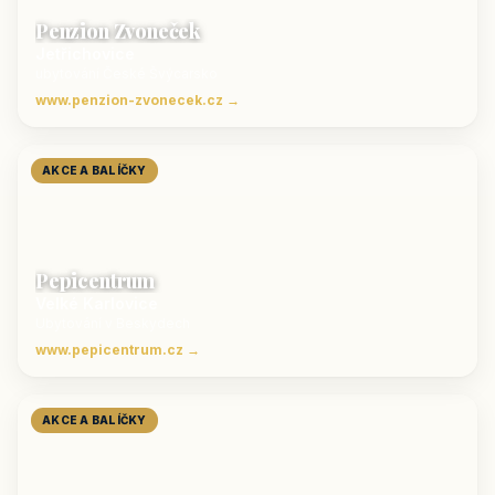
Penzion Zvoneček
Jetřichovice
ubytování České Švýcarsko
www.penzion-zvonecek.cz →
AKCE A BALÍČKY
Pepicentrum
Velké Karlovice
Ubytování v Beskydech
www.pepicentrum.cz →
AKCE A BALÍČKY