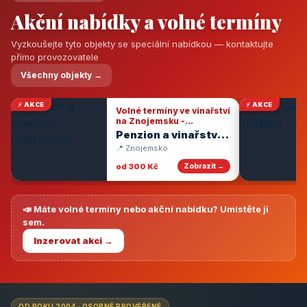
Akční nabídky a volné termíny
Vyzkoušejte tyto objekty se speciální nabídkou — kontaktujte
přímo provozovatele
Všechny objekty →
⚡ AKCE
⚡ AKCE
Volné termíny ve vinařství
na Znojemsku -
degustace vín
Penzion a vinařství
Dobrovolný
📍 Znojemsko
od 300 Kč
Zobrazit →
📣 Máte volné termíny nebo akční nabídku? Umístěte ji
sem.
Inzerovat akci →
OD ROKU 2004 · OSOBNĚ PROVĚŘENÉ