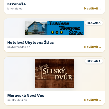
Krkonoše
Navštívit →
kinchata.eu
REKLAMA
Hotelová Ubytovna Žďas
Navštívit →
ubytovnazdas.cz
REKLAMA
Moravská Nová Ves
Navštívit →
selsky-dvur.eu