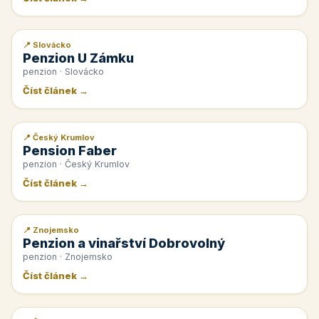
📍 Slovácko
📰 PR článek
Penzion U Zámku
penzion · Slovácko
Číst článek →
📍 Český Krumlov
📰 PR článek
Pension Faber
penzion · Český Krumlov
Číst článek →
📍 Znojemsko
📰 PR článek
Penzion a vinařství Dobrovolný
penzion · Znojemsko
Číst článek →