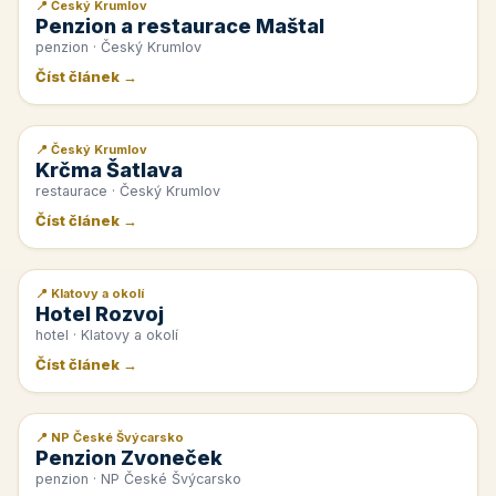
📍 Český Krumlov
📰 PR článek
Penzion a restaurace Maštal
penzion · Český Krumlov
Číst článek →
📍 Český Krumlov
📰 PR článek
Krčma Šatlava
restaurace · Český Krumlov
Číst článek →
📍 Klatovy a okolí
📰 PR článek
Hotel Rozvoj
hotel · Klatovy a okolí
Číst článek →
📍 NP České Švýcarsko
📰 PR článek
Penzion Zvoneček
penzion · NP České Švýcarsko