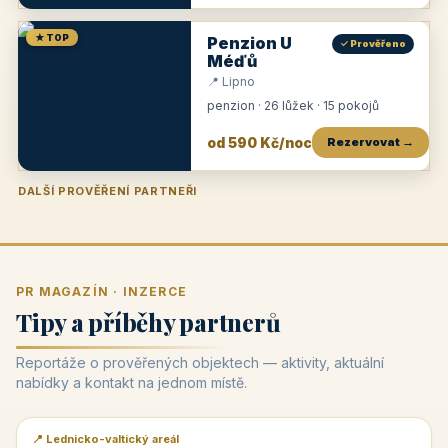
★ TOP
Penzion U
✓ Prověřeno
Méďů
📍 Lipno
penzion · 26 lůžek · 15 pokojů
od 590 Kč/noc
Rezervovat →
DALŠÍ PROVĚŘENÍ PARTNEŘI
Penzion U Zámku
Pension Faber
Penzion a vinařství Dobrovolný
Penzion a restaurace Maštal
Krčma Šatlava
Hotel Rozvoj
Penzion Zvoneček
Penzion Selský dvůr
Penzion Thallerův dům
Hotel Lípa
★
od 500 Kč
★
od 845 Kč
★
od 300 Kč
★
od 360 Kč
★
🍽️
★
od 400 Kč
★
od 550 Kč
★
od 530 Kč
★
od 1 190 Kč
★
od 450 Kč
PR MAGAZÍN · INZERCE
Tipy a příběhy partnerů
Reportáže o prověřených objektech — aktivity, aktuální
nabídky a kontakt na jednom místě.
📍 Lednicko-valtický areál
📰 PR článek