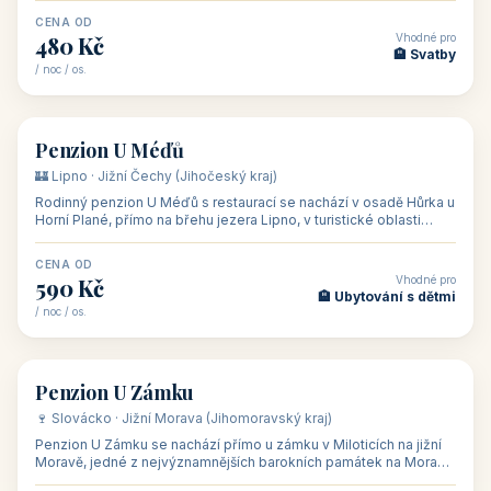
CENA OD
Vhodné pro
480 Kč
🏨 Svatby
/ noc / os.
👥 26
🏡 penzion
Penzion U Méďů
🏰 Lipno · Jižní Čechy (Jihočeský kraj)
Rodinný penzion U Méďů s restaurací se nachází v osadě Hůrka u
Horní Plané, přímo na břehu jezera Lipno, v turistické oblasti
Šumava. Pokoje
CENA OD
Vhodné pro
590 Kč
🏨 Ubytování s dětmi
/ noc / os.
👥 28
🏡 penzion
Penzion U Zámku
🍷 Slovácko · Jižní Morava (Jihomoravský kraj)
Penzion U Zámku se nachází přímo u zámku v Miloticích na jižní
Moravě, jedné z nejvýznamnějších barokních památek na Moravě,
v budově bývalé