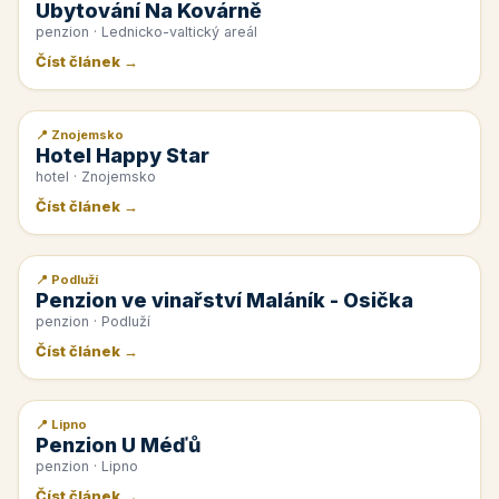
Ubytování Na Kovárně
penzion · Lednicko-valtický areál
Číst článek →
📍 Znojemsko
📰 PR článek
Hotel Happy Star
hotel · Znojemsko
Číst článek →
📍 Podluží
📰 PR článek
Penzion ve vinařství Maláník - Osička
penzion · Podluží
Číst článek →
📍 Lipno
📰 PR článek
Penzion U Méďů
penzion · Lipno
Číst článek →