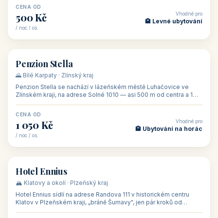
CENA OD
Vhodné pro
500 Kč
🏨 Levné ubytování
/ noc / os.
👥 44
🏡 penzion
Penzion Stella
🌄 Bílé Karpaty · Zlínský kraj
Penzion Stella se nachází v lázeňském městě Luhačovice ve
Zlínském kraji, na adrese Solné 1010 — asi 500 m od centra a 1
km od lázeňské kolo
CENA OD
Vhodné pro
1 050 Kč
🏨 Ubytování na horác
/ noc / os.
👥 50
🏨 hotel
Hotel Ennius
🏔️ Klatovy a okolí · Plzeňský kraj
Hotel Ennius sídlí na adrese Randova 111 v historickém centru
Klatov v Plzeňském kraji, „bráně Šumavy", jen pár kroků od
hlavního náměs