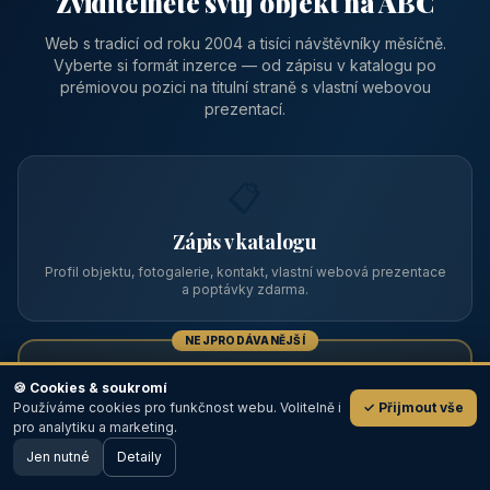
Zviditelněte svůj objekt na ABC
Web s tradicí od roku 2004 a tisíci návštěvníky měsíčně.
Vyberte si formát inzerce — od zápisu v katalogu po
prémiovou pozici na titulní straně s vlastní webovou
prezentací.
📋
Zápis v katalogu
Profil objektu, fotogalerie, kontakt, vlastní webová prezentace
a poptávky zdarma.
NEJPRODÁVANĚJŠÍ
⭐
🍪 Cookies & soukromí
Používáme cookies pro funkčnost webu. Volitelně i
✓ Přijmout vše
💬
Prémiový partner
pro analytiku a marketing.
Jen nutné
TOP pozice na titulce, přednost ve výpisech, zlatý odznak a
Detaily
🖥️ Desktop verze
Design
banner.