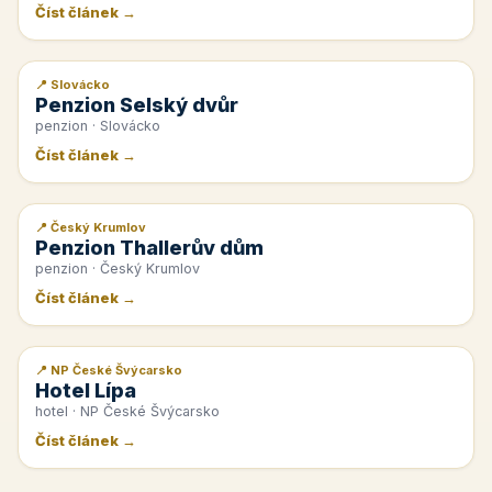
Číst článek →
📍 Slovácko
📰 PR článek
Penzion Selský dvůr
penzion · Slovácko
Číst článek →
📍 Český Krumlov
📰 PR článek
Penzion Thallerův dům
penzion · Český Krumlov
Číst článek →
📍 NP České Švýcarsko
📰 PR článek
Hotel Lípa
hotel · NP České Švýcarsko
Číst článek →