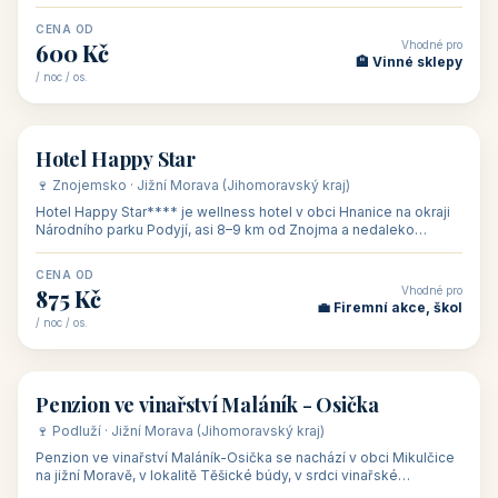
asi 8 km od dáln
CENA OD
Vhodné pro
600 Kč
🏨 Vinné sklepy
/ noc / os.
👥 54
🏨 hotel
Hotel Happy Star
🍷 Znojemsko · Jižní Morava (Jihomoravský kraj)
Hotel Happy Star**** je wellness hotel v obci Hnanice na okraji
Národního parku Podyjí, asi 8–9 km od Znojma a nedaleko
rakouských hranic, v
CENA OD
Vhodné pro
875 Kč
💼 Firemní akce, škol
/ noc / os.
👥 15
🏡 penzion
Penzion ve vinařství Maláník - Osička
🍷 Podluží · Jižní Morava (Jihomoravský kraj)
Penzion ve vinařství Maláník-Osička se nachází v obci Mikulčice
na jižní Moravě, v lokalitě Těšické búdy, v srdci vinařské
podoblasti Slovác