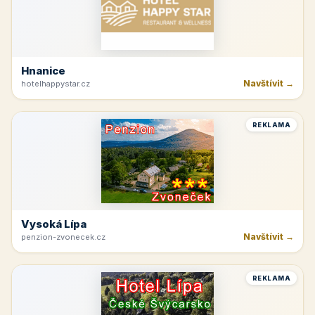
Hnanice
Navštívit →
hotelhappystar.cz
REKLAMA
Vysoká Lípa
Navštívit →
penzion-zvonecek.cz
REKLAMA