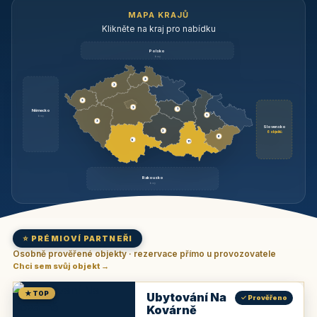
MAPA KRAJŮ
Klikněte na kraj pro nabídku
Polsko
brzy
3
3
3
3
1
Německo
1
brzy
3
Slovensko
2
6 objektů
6
9
11
Rakousko
brzy
⭐ PRÉMIOVÍ PARTNEŘI
Osobně prověřené objekty · rezervace přímo u provozovatele
Chci sem svůj objekt →
★ TOP
Ubytování Na
✓ Prověřeno
Kovárně