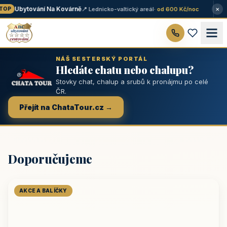
×
Ubytování Na Kovárně
📍 Lednicko-valtický areál
· od 600 Kč/noc
OP
NÁŠ SESTERSKÝ PORTÁL
Hledáte chatu nebo chalupu?
Stovky chat, chalup a srubů k pronájmu po celé
ČR.
Přejít na ChataTour.cz →
Doporučujeme
AKCE A BALÍČKY