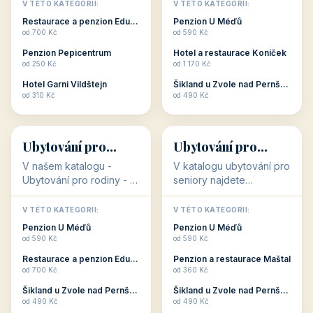
objekty, které s aktivní
objekty, které nabízí
V TÉTO KATEGORII:
V TÉTO KATEGORII:
dovolenou přímo
cenově dostupné
Restaurace a penzion Eduard
Penzion U Méďů
souvisejí. Aktivní
ubytování v ČR. Budete
od 700 Kč
od 590 Kč
dovolená nebo aktivní
překvapeni, že i v nižší
Penzion Pepicentrum
Hotel a restaurace Koníček
odpočinek jso...
c...
od 250 Kč
od 1 170 Kč
Hotel Garni Vildštejn
Šikland u Zvole nad Pernštejnem
👨‍👩‍👧‍👦
🧓
od 310 Kč
od 490 Kč
👨‍👩‍👧‍👦
🧓
34 objektů
33 objektů
Ubytování pro
Ubytování pro
rodiny
seniory
V našem katalogu -
V katalogu ubytování pro
Ubytování pro rodiny -
seniory najdete
jsou pro Vás připraveny
penziony a hotely, které
objekty, které svojí
jsou přizpůsobeny pro
V TÉTO KATEGORII:
V TÉTO KATEGORII:
polohou či vybaveností,
ubytování klientů vyššího
Penzion U Méďů
Penzion U Méďů
nabízí klidné ubytování
věku. Některé z nich
od 590 Kč
od 590 Kč
pro rodiny. Penziony,...
nabízí speciální balíč...
Restaurace a penzion Eduard
Penzion a restaurace Maštal
od 700 Kč
od 360 Kč
Šikland u Zvole nad Pernštejnem
Šikland u Zvole nad Pernštejnem
💕
🚴
od 490 Kč
od 490 Kč