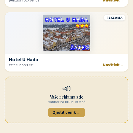
Navštívit →
penzionrozkvet.cz
REKLAMA
Hotel U Hada
Navštívit →
zatec-hotel.cz
📣
Vaše reklama zde
Banner na titulní straně
Zjistit ceník →