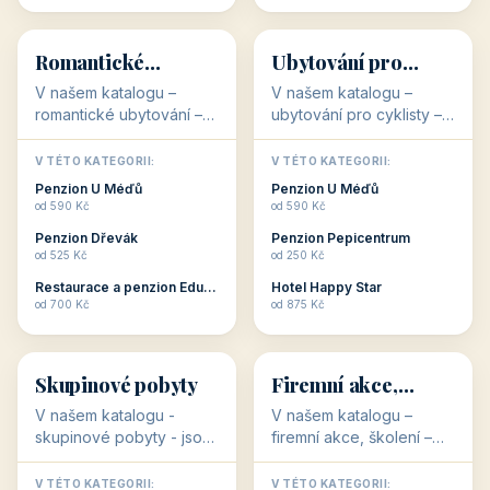
💕
🚴
32 objektů
32 objektů
Romantické
Ubytování pro
ubytování
cyklisty
V našem katalogu –
V našem katalogu –
romantické ubytování –
ubytování pro cyklisty –
jsou pro Vás připraveny
jsou pro Vás připraveny
objekty, které svojí
objekty, které jsou na
V TÉTO KATEGORII:
V TÉTO KATEGORII:
stavbou, polohou anebo
milovníky cykloturistiky
Penzion U Méďů
Penzion U Méďů
zaměřením nabízí
připraveny. Většinou mají
od 590 Kč
od 590 Kč
romantické pobyty.
přímo kolárny a...
Penzion Dřevák
Penzion Pepicentrum
Romantické ...
od 525 Kč
od 250 Kč
Restaurace a penzion Eduard
Hotel Happy Star
👥
💼
od 700 Kč
od 875 Kč
👥
💼
32 objektů
31 objektů
Skupinové pobyty
Firemní akce,
školení
V našem katalogu -
V našem katalogu –
skupinové pobyty - jsou
firemní akce, školení –
pro Vás připraveny
jsou pro Vás připraveny
objekty, které nabízí
objekty, které mají
V TÉTO KATEGORII:
V TÉTO KATEGORII: