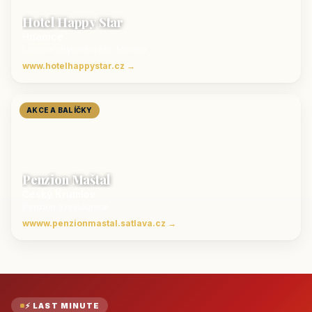
Hotel Happy Star
Hnanice
Luxusní ubytování jižní Morava
www.hotelhappystar.cz →
AKCE A BALÍČKY
Penzion Maštal
Český Krumlov
Penzion a restaurace
wwww.penzionmastal.satlava.cz →
⚡ LAST MINUTE