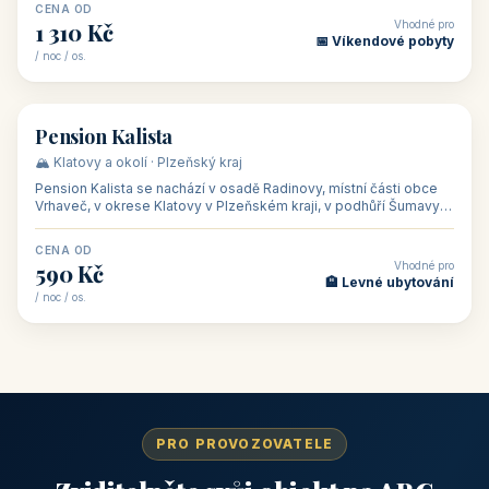
CENA OD
Vhodné pro
1 310 Kč
📅 Víkendové pobyty
/ noc / os.
👥 40
🏡 penzion
Pension Kalista
🏔️ Klatovy a okolí · Plzeňský kraj
Pension Kalista se nachází v osadě Radinovy, místní části obce
Vrhaveč, v okrese Klatovy v Plzeňském kraji, v podhůří Šumavy
— do města Klat
CENA OD
Vhodné pro
590 Kč
🏨 Levné ubytování
/ noc / os.
PRO PROVOZOVATELE