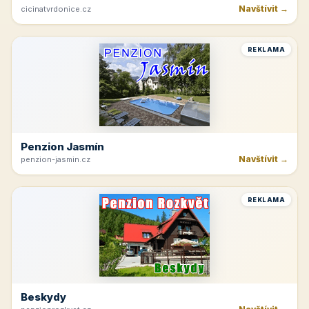
Navštívit →
cicinatvrdonice.cz
REKLAMA
Penzion Jasmín
Navštívit →
penzion-jasmin.cz
REKLAMA
Beskydy