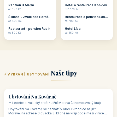
ubytování skupin v
zkušenosti pořádat i
Penzion U Méďů
Hotel a restaurace Koníček
penzionech, hotelích a
menší firemní akce a
od 590 Kč
od 1 170 Kč
apartmánech v ČR.
firemní školení, ale také
Šikland u Zvole nad Pernštejnem
Restaurace a penzion Eduard
Budete překva...
ob...
od 490 Kč
od 700 Kč
Restaurant - pension Rubín
Hotel Lípa
od 500 Kč
od 450 Kč
Naše tipy
⭐ VYBRANÉ UBYTOVÁNÍ
👥 17
🏡 penzion
Ubytování Na Kovárně
🍷 Lednicko-valtický areál · Jižní Morava (Jihomoravský kraj)
Ubytování Na Kovárně se nachází v obci Tvrdonice na jižní
Moravě, na adrese Slovácká 8, klidně na kraji obce mezi vinicemi,