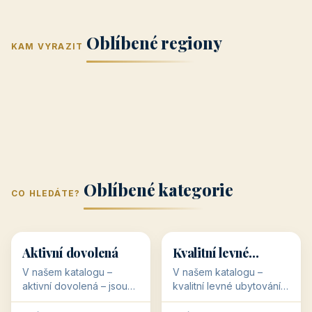
Jižní Morava
Jižní Čechy
(Jihomoravský
(Jihočeský
Střední Čechy
Oblíbené regiony
kraj)
Karlovarský
kraj)
KAM VYRAZIT
Zlínský kraj
Žilinský
(Středočeský
11 objektů
kraj
9 objektů
Liberecký kraj
6 objektů
Plzeňský kraj
4 objekty
kraj)
3 objekty
3 objekty
3 objekty
3 objekty
Oblíbené kategorie
CO HLEDÁTE?
🥾
💰
🥾
💰
36 objektů
34 objektů
Aktivní dovolená
Kvalitní levné
ubytování
V našem katalogu –
V našem katalogu –
aktivní dovolená – jsou
kvalitní levné ubytování –
pro Vás připraveny
jsou pro Vás připraveny