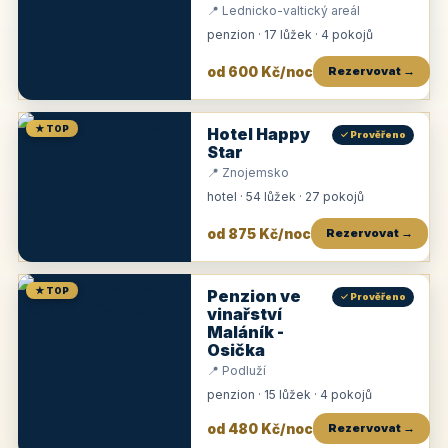
📍 Lednicko-valtický areál
penzion · 17 lůžek · 4 pokojů
od 600 Kč/noc
Rezervovat →
★ TOP
Hotel Happy
✓ Prověřeno
Star
📍 Znojemsko
hotel · 54 lůžek · 27 pokojů
od 875 Kč/noc
Rezervovat →
★ TOP
Penzion ve
✓ Prověřeno
vinařství
Maláník -
Osička
📍 Podluží
penzion · 15 lůžek · 4 pokojů
od 480 Kč/noc
Rezervovat →