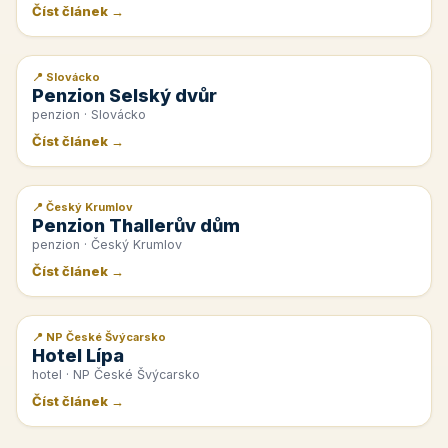
Číst článek →
📍 Slovácko
📰 PR článek
Penzion Selský dvůr
penzion · Slovácko
Číst článek →
📍 Český Krumlov
📰 PR článek
Penzion Thallerův dům
penzion · Český Krumlov
Číst článek →
📍 NP České Švýcarsko
📰 PR článek
Hotel Lípa
hotel · NP České Švýcarsko
Číst článek →