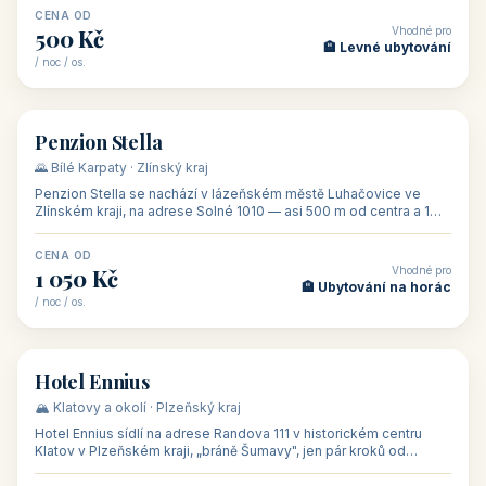
CENA OD
Vhodné pro
500 Kč
🏨 Levné ubytování
/ noc / os.
👥 44
🏡 penzion
Penzion Stella
🌄 Bílé Karpaty · Zlínský kraj
Penzion Stella se nachází v lázeňském městě Luhačovice ve
Zlínském kraji, na adrese Solné 1010 — asi 500 m od centra a 1
km od lázeňské kolo
CENA OD
Vhodné pro
1 050 Kč
🏨 Ubytování na horác
/ noc / os.
👥 50
🏨 hotel
Hotel Ennius
🏔️ Klatovy a okolí · Plzeňský kraj
Hotel Ennius sídlí na adrese Randova 111 v historickém centru
Klatov v Plzeňském kraji, „bráně Šumavy", jen pár kroků od
hlavního náměs