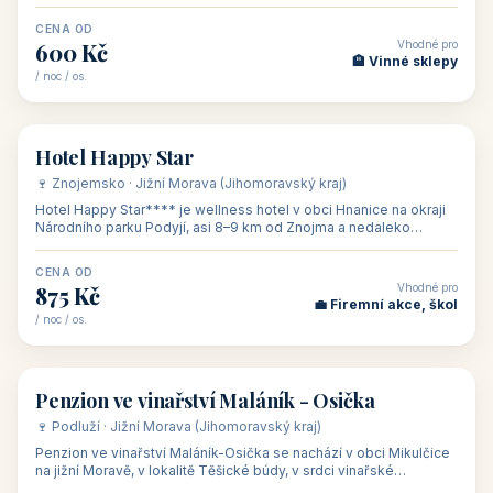
asi 8 km od dáln
CENA OD
Vhodné pro
600 Kč
🏨 Vinné sklepy
/ noc / os.
👥 54
🏨 hotel
Hotel Happy Star
🍷 Znojemsko · Jižní Morava (Jihomoravský kraj)
Hotel Happy Star**** je wellness hotel v obci Hnanice na okraji
Národního parku Podyjí, asi 8–9 km od Znojma a nedaleko
rakouských hranic, v
CENA OD
Vhodné pro
875 Kč
💼 Firemní akce, škol
/ noc / os.
👥 15
🏡 penzion
Penzion ve vinařství Maláník - Osička
🍷 Podluží · Jižní Morava (Jihomoravský kraj)
Penzion ve vinařství Maláník-Osička se nachází v obci Mikulčice
na jižní Moravě, v lokalitě Těšické búdy, v srdci vinařské
podoblasti Slovác