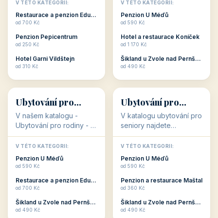
objekty, které s aktivní
objekty, které nabízí
V TÉTO KATEGORII:
V TÉTO KATEGORII:
dovolenou přímo
cenově dostupné
Restaurace a penzion Eduard
Penzion U Méďů
souvisejí. Aktivní
ubytování v ČR. Budete
od 700 Kč
od 590 Kč
dovolená nebo aktivní
překvapeni, že i v nižší
Penzion Pepicentrum
Hotel a restaurace Koníček
odpočinek jso...
c...
od 250 Kč
od 1 170 Kč
Hotel Garni Vildštejn
Šikland u Zvole nad Pernštejnem
👨‍👩‍👧‍👦
🧓
od 310 Kč
od 490 Kč
👨‍👩‍👧‍👦
🧓
34 objektů
33 objektů
Ubytování pro
Ubytování pro
rodiny
seniory
V našem katalogu -
V katalogu ubytování pro
Ubytování pro rodiny -
seniory najdete
jsou pro Vás připraveny
penziony a hotely, které
objekty, které svojí
jsou přizpůsobeny pro
V TÉTO KATEGORII:
V TÉTO KATEGORII:
polohou či vybaveností,
ubytování klientů vyššího
Penzion U Méďů
Penzion U Méďů
nabízí klidné ubytování
věku. Některé z nich
od 590 Kč
od 590 Kč
pro rodiny. Penziony,...
nabízí speciální balíč...
Restaurace a penzion Eduard
Penzion a restaurace Maštal
od 700 Kč
od 360 Kč
Šikland u Zvole nad Pernštejnem
Šikland u Zvole nad Pernštejnem
💕
🚴
od 490 Kč
od 490 Kč