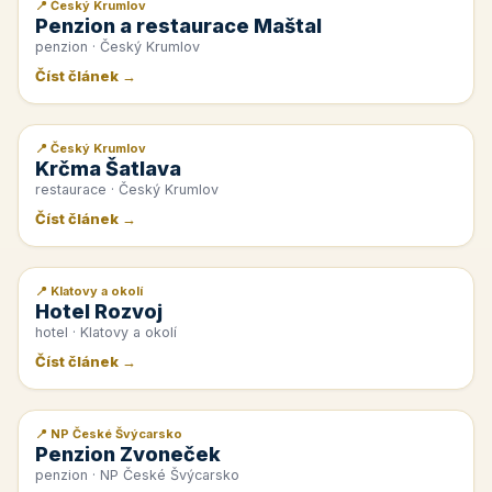
📍 Český Krumlov
📰 PR článek
Penzion a restaurace Maštal
penzion · Český Krumlov
Číst článek →
📍 Český Krumlov
📰 PR článek
Krčma Šatlava
restaurace · Český Krumlov
Číst článek →
📍 Klatovy a okolí
📰 PR článek
Hotel Rozvoj
hotel · Klatovy a okolí
Číst článek →
📍 NP České Švýcarsko
📰 PR článek
Penzion Zvoneček
penzion · NP České Švýcarsko