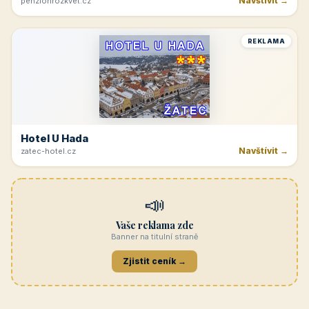
Navštívit →
penzionrozkvet.cz
REKLAMA
Hotel U Hada
Navštívit →
zatec-hotel.cz
📣
Vaše reklama zde
Banner na titulní straně
Zjistit ceník →