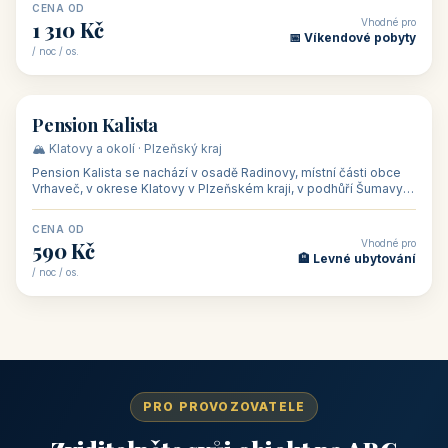
CENA OD
Vhodné pro
1 310 Kč
📅 Víkendové pobyty
/ noc / os.
👥 40
🏡 penzion
Pension Kalista
🏔️ Klatovy a okolí · Plzeňský kraj
Pension Kalista se nachází v osadě Radinovy, místní části obce
Vrhaveč, v okrese Klatovy v Plzeňském kraji, v podhůří Šumavy
— do města Klat
CENA OD
Vhodné pro
590 Kč
🏨 Levné ubytování
/ noc / os.
PRO PROVOZOVATELE