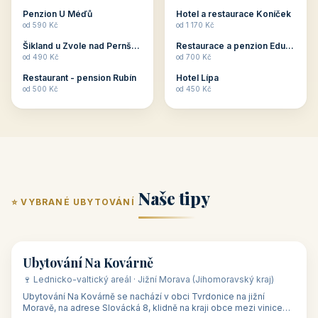
ubytování skupin v
zkušenosti pořádat i
Penzion U Méďů
Hotel a restaurace Koníček
penzionech, hotelích a
menší firemní akce a
od 590 Kč
od 1 170 Kč
apartmánech v ČR.
firemní školení, ale také
Šikland u Zvole nad Pernštejnem
Restaurace a penzion Eduard
Budete překva...
ob...
od 490 Kč
od 700 Kč
Restaurant - pension Rubín
Hotel Lípa
od 500 Kč
od 450 Kč
Naše tipy
⭐ VYBRANÉ UBYTOVÁNÍ
👥 17
🏡 penzion
Ubytování Na Kovárně
🍷 Lednicko-valtický areál · Jižní Morava (Jihomoravský kraj)
Ubytování Na Kovárně se nachází v obci Tvrdonice na jižní
Moravě, na adrese Slovácká 8, klidně na kraji obce mezi vinicemi,