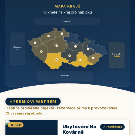
MAPA KRAJŮ
Klikněte na kraj pro nabídku
Polsko
brzy
3
3
3
3
1
Německo
1
brzy
3
Slovensko
2
6 objektů
6
9
11
Rakousko
brzy
⭐ PRÉMIOVÍ PARTNEŘI
Osobně prověřené objekty · rezervace přímo u provozovatele
Chci sem svůj objekt →
★ TOP
Ubytování Na
✓ Prověřeno
Kovárně