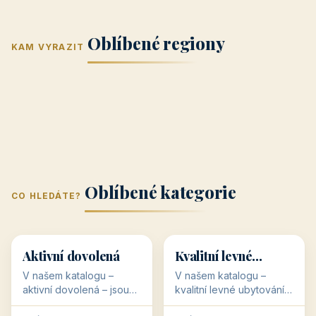
Jižní Morava
Jižní Čechy
(Jihomoravský
(Jihočeský
Střední Čechy
Oblíbené regiony
kraj)
Karlovarský
kraj)
KAM VYRAZIT
Zlínský kraj
Žilinský
(Středočeský
11 objektů
kraj
9 objektů
Liberecký kraj
6 objektů
Plzeňský kraj
4 objekty
kraj)
3 objekty
3 objekty
3 objekty
3 objekty
Oblíbené kategorie
CO HLEDÁTE?
🥾
💰
🥾
💰
36 objektů
34 objektů
Aktivní dovolená
Kvalitní levné
ubytování
V našem katalogu –
V našem katalogu –
aktivní dovolená – jsou
kvalitní levné ubytování –
pro Vás připraveny
jsou pro Vás připraveny