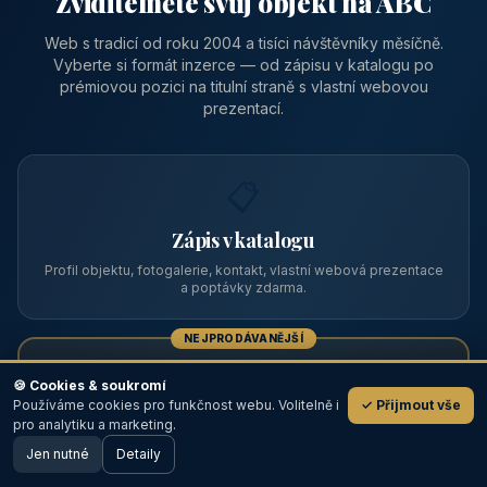
Zviditelněte svůj objekt na ABC
Web s tradicí od roku 2004 a tisíci návštěvníky měsíčně.
Vyberte si formát inzerce — od zápisu v katalogu po
prémiovou pozici na titulní straně s vlastní webovou
prezentací.
📋
Zápis v katalogu
Profil objektu, fotogalerie, kontakt, vlastní webová prezentace
a poptávky zdarma.
NEJPRODÁVANĚJŠÍ
⭐
🍪 Cookies & soukromí
Používáme cookies pro funkčnost webu. Volitelně i
✓ Přijmout vše
💬
Prémiový partner
pro analytiku a marketing.
Jen nutné
TOP pozice na titulce, přednost ve výpisech, zlatý odznak a
Detaily
🖥️ Desktop verze
Design
banner.