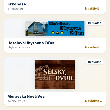
Krkonoše
Navštívit →
kinchata.eu
REKLAMA
Hotelová Ubytovna Žďas
Navštívit →
ubytovnazdas.cz
REKLAMA
Moravská Nová Ves
Navštívit →
selsky-dvur.eu