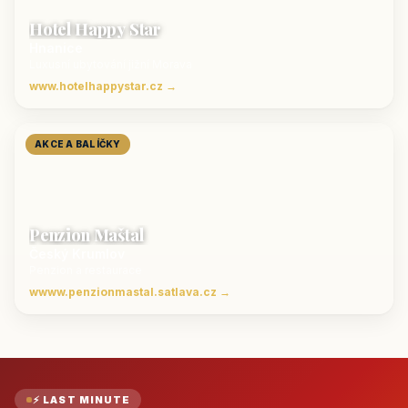
Hotel Happy Star
Hnanice
Luxusní ubytování jižní Morava
www.hotelhappystar.cz →
AKCE A BALÍČKY
Penzion Maštal
Český Krumlov
Penzion a restaurace
wwww.penzionmastal.satlava.cz →
⚡ LAST MINUTE