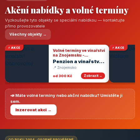
Akční nabídky a volné termíny
Vyzkoušejte tyto objekty se speciální nabídkou — kontaktujte
přímo provozovatele
Všechny objekty →
⚡ AKCE
⚡ AKCE
Volné termíny ve vinařství
na Znojemsku -
degustace vín
Penzion a vinařství
Dobrovolný
📍 Znojemsko
od 300 Kč
Zobrazit →
📣 Máte volné termíny nebo akční nabídku? Umístěte ji
sem.
Inzerovat akci →
OD ROKU 2004 · OSOBNĚ PROVĚŘENÉ