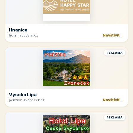
Hnanice
Navštívit →
hotelhappystar.cz
REKLAMA
Vysoká Lípa
Navštívit →
penzion-zvonecek.cz
REKLAMA