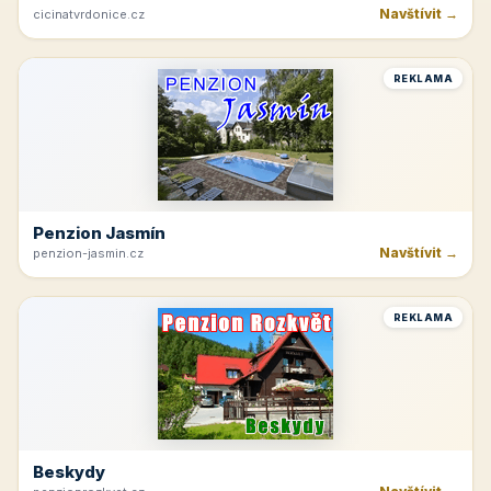
Navštívit →
cicinatvrdonice.cz
REKLAMA
Penzion Jasmín
Navštívit →
penzion-jasmin.cz
REKLAMA
Beskydy