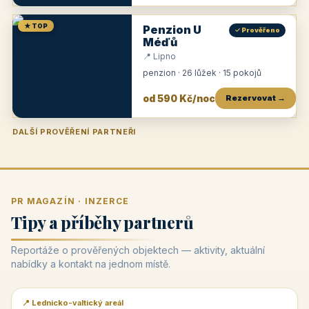
★ TOP
Penzion U
✓ Prověřeno
Méďů
📍 Lipno
penzion · 26 lůžek · 15 pokojů
od 590 Kč/noc
Rezervovat →
DALŠÍ PROVĚŘENÍ PARTNEŘI
Penzion U Zámku
Pension Faber
Penzion a vinařství Dobrovolný
Penzion a restaurace Maštal
Krčma Šatlava
Hotel Rozvoj
Penzion Zvoneček
Penzion Selský dvůr
Penzion Thallerův dům
Hotel Lípa
★
od 500 Kč
★
od 845 Kč
★
od 300 Kč
★
od 360 Kč
★
🍽️
★
od 400 Kč
★
od 550 Kč
★
od 530 Kč
★
od 1 190 Kč
★
od 450 Kč
PR MAGAZÍN · INZERCE
Tipy a příběhy partnerů
Reportáže o prověřených objektech — aktivity, aktuální
nabídky a kontakt na jednom místě.
📍 Lednicko-valtický areál
📰 PR článek