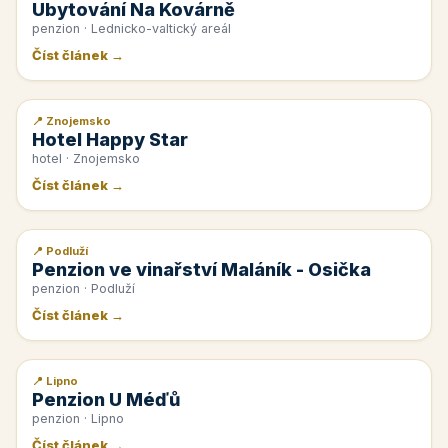
Ubytování Na Kovárně
penzion · Lednicko-valtický areál
Číst článek →
📍 Znojemsko
📰 PR článek
Hotel Happy Star
hotel · Znojemsko
Číst článek →
📍 Podluží
📰 PR článek
Penzion ve vinařství Maláník - Osička
penzion · Podluží
Číst článek →
📍 Lipno
📰 PR článek
Penzion U Méďů
penzion · Lipno
Číst článek →