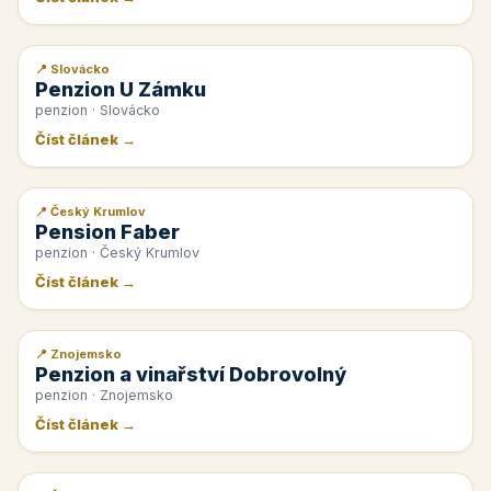
📍 Slovácko
📰 PR článek
Penzion U Zámku
penzion · Slovácko
Číst článek →
📍 Český Krumlov
📰 PR článek
Pension Faber
penzion · Český Krumlov
Číst článek →
📍 Znojemsko
📰 PR článek
Penzion a vinařství Dobrovolný
penzion · Znojemsko
Číst článek →