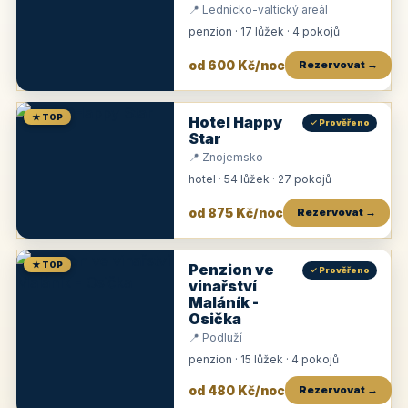
📍 Lednicko-valtický areál
penzion · 17 lůžek · 4 pokojů
od 600 Kč/noc
Rezervovat →
★ TOP
Hotel Happy
✓ Prověřeno
Star
📍 Znojemsko
hotel · 54 lůžek · 27 pokojů
od 875 Kč/noc
Rezervovat →
★ TOP
Penzion ve
✓ Prověřeno
vinařství
Maláník -
Osička
📍 Podluží
penzion · 15 lůžek · 4 pokojů
od 480 Kč/noc
Rezervovat →