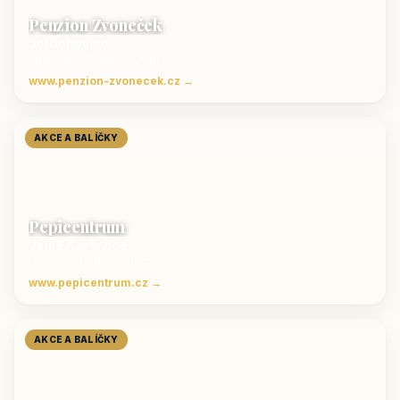
Penzion Zvoneček
Jetřichovice
ubytování České Švýcarsko
www.penzion-zvonecek.cz →
AKCE A BALÍČKY
Pepicentrum
Velké Karlovice
Ubytování v Beskydech
www.pepicentrum.cz →
AKCE A BALÍČKY