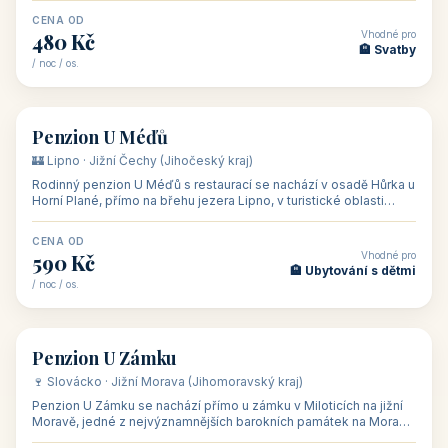
CENA OD
Vhodné pro
480 Kč
🏨 Svatby
/ noc / os.
👥 26
🏡 penzion
Penzion U Méďů
🏰 Lipno · Jižní Čechy (Jihočeský kraj)
Rodinný penzion U Méďů s restaurací se nachází v osadě Hůrka u
Horní Plané, přímo na břehu jezera Lipno, v turistické oblasti
Šumava. Pokoje
CENA OD
Vhodné pro
590 Kč
🏨 Ubytování s dětmi
/ noc / os.
👥 28
🏡 penzion
Penzion U Zámku
🍷 Slovácko · Jižní Morava (Jihomoravský kraj)
Penzion U Zámku se nachází přímo u zámku v Miloticích na jižní
Moravě, jedné z nejvýznamnějších barokních památek na Moravě,
v budově bývalé