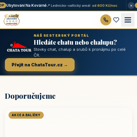
×
Ubytování Na Kovárně
📍 Lednicko-valtický areál
· od 600 Kč/noc
P
★
NÁŠ SESTERSKÝ PORTÁL
Hledáte chatu nebo chalupu?
Stovky chat, chalup a srubů k pronájmu po celé
ČR.
Přejít na ChataTour.cz →
Doporučujeme
AKCE A BALÍČKY