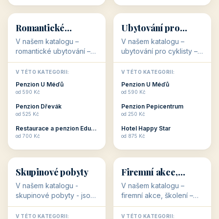
💕
🚴
32 objektů
32 objektů
Romantické
Ubytování pro
ubytování
cyklisty
V našem katalogu –
V našem katalogu –
romantické ubytování –
ubytování pro cyklisty –
jsou pro Vás připraveny
jsou pro Vás připraveny
objekty, které svojí
objekty, které jsou na
V TÉTO KATEGORII:
V TÉTO KATEGORII:
stavbou, polohou anebo
milovníky cykloturistiky
Penzion U Méďů
Penzion U Méďů
zaměřením nabízí
připraveny. Většinou mají
od 590 Kč
od 590 Kč
romantické pobyty.
přímo kolárny a...
Penzion Dřevák
Penzion Pepicentrum
Romantické ...
od 525 Kč
od 250 Kč
Restaurace a penzion Eduard
Hotel Happy Star
👥
💼
od 700 Kč
od 875 Kč
👥
💼
32 objektů
31 objektů
Skupinové pobyty
Firemní akce,
školení
V našem katalogu -
V našem katalogu –
skupinové pobyty - jsou
firemní akce, školení –
pro Vás připraveny
jsou pro Vás připraveny
objekty, které nabízí
objekty, které mají
V TÉTO KATEGORII:
V TÉTO KATEGORII: