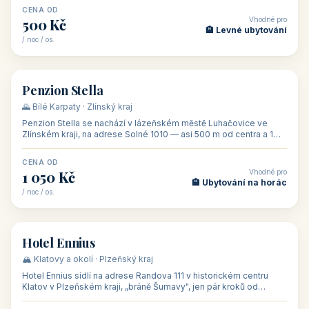
CENA OD
Vhodné pro
500 Kč
🏨 Levné ubytování
/ noc / os.
👥 44
🏡 penzion
Penzion Stella
🌄 Bílé Karpaty · Zlínský kraj
Penzion Stella se nachází v lázeňském městě Luhačovice ve
Zlínském kraji, na adrese Solné 1010 — asi 500 m od centra a 1
km od lázeňské kolo
CENA OD
Vhodné pro
1 050 Kč
🏨 Ubytování na horác
/ noc / os.
👥 50
🏨 hotel
Hotel Ennius
🏔️ Klatovy a okolí · Plzeňský kraj
Hotel Ennius sídlí na adrese Randova 111 v historickém centru
Klatov v Plzeňském kraji, „bráně Šumavy", jen pár kroků od
hlavního náměs