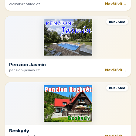
Navštívit →
cicinatvrdonice.cz
REKLAMA
Penzion Jasmín
Navštívit →
penzion-jasmin.cz
REKLAMA
Beskydy