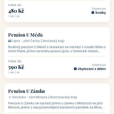
CENA OD
Vhodné pro
480 Kč
🏨 Svatby
/ noc / os.
👥 26
🏡 penzion
Penzion U Méďů
🏰 Lipno · Jižní Čechy (Jihočeský kraj)
Rodinný penzion U Méďů s restaurací se nachází v osadě Hůrka u
Horní Plané, přímo na břehu jezera Lipno, v turistické oblasti
Šumava. Pokoje
CENA OD
Vhodné pro
590 Kč
🏨 Ubytování s dětmi
/ noc / os.
👥 28
🏡 penzion
Penzion U Zámku
🍷 Slovácko · Jižní Morava (Jihomoravský kraj)
Penzion U Zámku se nachází přímo u zámku v Miloticích na jižní
Moravě, jedné z nejvýznamnějších barokních památek na Moravě,
v budově bývalé