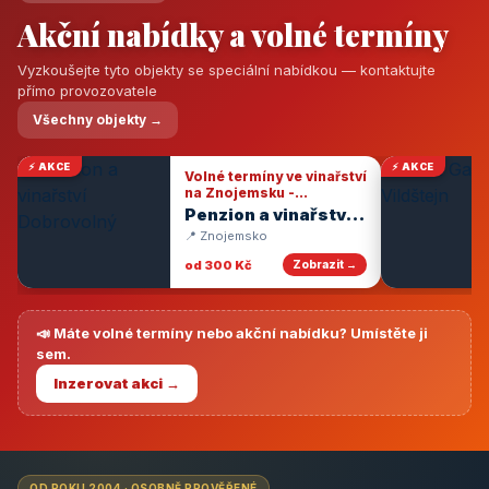
Akční nabídky a volné termíny
Vyzkoušejte tyto objekty se speciální nabídkou — kontaktujte
přímo provozovatele
Všechny objekty →
⚡ AKCE
⚡ AKCE
Volné termíny ve vinařství
na Znojemsku -
degustace vín
Penzion a vinařství
Dobrovolný
📍 Znojemsko
od 300 Kč
Zobrazit →
📣 Máte volné termíny nebo akční nabídku? Umístěte ji
sem.
Inzerovat akci →
OD ROKU 2004 · OSOBNĚ PROVĚŘENÉ