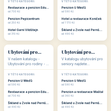
objekty, které s aktivní
objekty, které nabízí
V TÉTO KATEGORII:
V TÉTO KATEGORII:
dovolenou přímo
cenově dostupné
Restaurace a penzion Eduard
Penzion U Méďů
souvisejí. Aktivní
ubytování v ČR. Budete
od 700 Kč
od 590 Kč
dovolená nebo aktivní
překvapeni, že i v nižší
Penzion Pepicentrum
Hotel a restaurace Koníček
odpočinek jso...
c...
od 250 Kč
od 1 170 Kč
Hotel Garni Vildštejn
Šikland u Zvole nad Pernštejnem
👨‍👩‍👧‍👦
🧓
od 310 Kč
od 490 Kč
👨‍👩‍👧‍👦
🧓
34 objektů
33 objektů
Ubytování pro
Ubytování pro
rodiny
seniory
V našem katalogu -
V katalogu ubytování pro
Ubytování pro rodiny -
seniory najdete
jsou pro Vás připraveny
penziony a hotely, které
objekty, které svojí
jsou přizpůsobeny pro
V TÉTO KATEGORII:
V TÉTO KATEGORII:
polohou či vybaveností,
ubytování klientů vyššího
Penzion U Méďů
Penzion U Méďů
nabízí klidné ubytování
věku. Některé z nich
od 590 Kč
od 590 Kč
pro rodiny. Penziony,...
nabízí speciální balíč...
Restaurace a penzion Eduard
Penzion a restaurace Maštal
od 700 Kč
od 360 Kč
Šikland u Zvole nad Pernštejnem
Šikland u Zvole nad Pernštejnem
💕
🚴
od 490 Kč
od 490 Kč