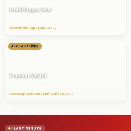
Hotel Happy Star
Hnanice
Luxusní ubytování jižní Morava
www.hotelhappystar.cz →
AKCE A BALÍČKY
Penzion Maštal
Český Krumlov
Penzion a restaurace
wwww.penzionmastal.satlava.cz →
⚡ LAST MINUTE