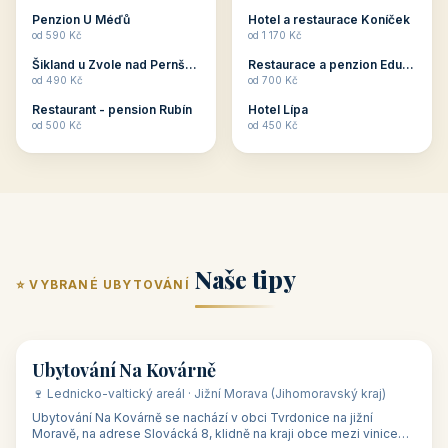
ubytování skupin v
zkušenosti pořádat i
Penzion U Méďů
Hotel a restaurace Koníček
penzionech, hotelích a
menší firemní akce a
od 590 Kč
od 1 170 Kč
apartmánech v ČR.
firemní školení, ale také
Šikland u Zvole nad Pernštejnem
Restaurace a penzion Eduard
Budete překva...
ob...
od 490 Kč
od 700 Kč
Restaurant - pension Rubín
Hotel Lípa
od 500 Kč
od 450 Kč
Naše tipy
⭐ VYBRANÉ UBYTOVÁNÍ
👥 17
🏡 penzion
Ubytování Na Kovárně
🍷 Lednicko-valtický areál · Jižní Morava (Jihomoravský kraj)
Ubytování Na Kovárně se nachází v obci Tvrdonice na jižní
Moravě, na adrese Slovácká 8, klidně na kraji obce mezi vinicemi,