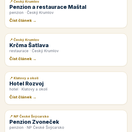
📍 Český Krumlov
📰 PR článek
Penzion a restaurace Maštal
penzion · Český Krumlov
Číst článek →
📍 Český Krumlov
📰 PR článek
Krčma Šatlava
restaurace · Český Krumlov
Číst článek →
📍 Klatovy a okolí
📰 PR článek
Hotel Rozvoj
hotel · Klatovy a okolí
Číst článek →
📍 NP České Švýcarsko
📰 PR článek
Penzion Zvoneček
penzion · NP České Švýcarsko