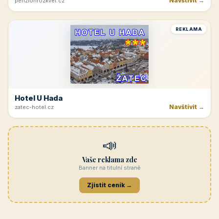
Navštívit →
penzionrozkvet.cz
REKLAMA
Hotel U Hada
Navštívit →
zatec-hotel.cz
📣
Vaše reklama zde
Banner na titulní straně
Zjistit ceník →