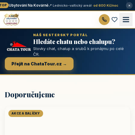
×
Ubytování Na Kovárně
📍 Lednicko-valtický areál
· od 600 Kč/noc
OP
NÁŠ SESTERSKÝ PORTÁL
Hledáte chatu nebo chalupu?
Stovky chat, chalup a srubů k pronájmu po celé
ČR.
Přejít na ChataTour.cz →
Doporučujeme
AKCE A BALÍČKY