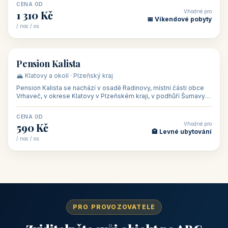
CENA OD
Vhodné pro
1 310 Kč
📅 Víkendové pobyty
/ noc / os.
👥 40
🏡 penzion
Pension Kalista
🏔️ Klatovy a okolí · Plzeňský kraj
Pension Kalista se nachází v osadě Radinovy, místní části obce
Vrhaveč, v okrese Klatovy v Plzeňském kraji, v podhůří Šumavy
— do města Klat
CENA OD
Vhodné pro
590 Kč
🏨 Levné ubytování
/ noc / os.
PRO PROVOZOVATELE