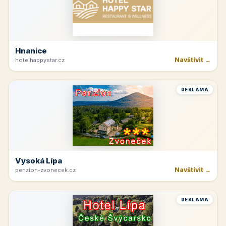
Hnanice
Navštívit →
hotelhappystar.cz
REKLAMA
Vysoká Lípa
Navštívit →
penzion-zvonecek.cz
REKLAMA