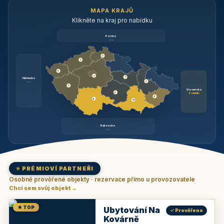
MAPA KRAJŮ
Klikněte na kraj pro nabídku
Polsko
brzy
3
3
3
3
1
Německo
1
brzy
3
Slovensko
2
6 objektů
6
9
11
Rakousko
brzy
⭐ PRÉMIOVÍ PARTNEŘI
Osobně prověřené objekty · rezervace přímo u provozovatele
Chci sem svůj objekt →
★ TOP
Ubytování Na
✓ Prověřeno
Kovárně