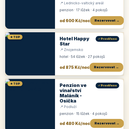
📍 Lednicko-valtický areál
penzion · 17 lůžek · 4 pokojů
od 600 Kč/noc
Rezervovat →
★ TOP
Hotel Happy
✓ Prověřeno
Star
📍 Znojemsko
hotel · 54 lůžek · 27 pokojů
od 875 Kč/noc
Rezervovat →
★ TOP
Penzion ve
✓ Prověřeno
vinařství
Maláník -
Osička
📍 Podluží
penzion · 15 lůžek · 4 pokojů
od 480 Kč/noc
Rezervovat →