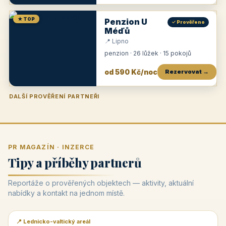
★ TOP
Penzion U
✓ Prověřeno
Méďů
📍 Lipno
penzion · 26 lůžek · 15 pokojů
od 590 Kč/noc
Rezervovat →
DALŠÍ PROVĚŘENÍ PARTNEŘI
Penzion U Zámku
Pension Faber
Penzion a vinařství Dobrovolný
Penzion a restaurace Maštal
Krčma Šatlava
Hotel Rozvoj
Penzion Zvoneček
Penzion Selský dvůr
Penzion Thallerův dům
Hotel Lípa
★
od 500 Kč
★
od 845 Kč
★
od 300 Kč
★
od 360 Kč
★
🍽️
★
od 400 Kč
★
od 550 Kč
★
od 530 Kč
★
od 1 190 Kč
★
od 450 Kč
PR MAGAZÍN · INZERCE
Tipy a příběhy partnerů
Reportáže o prověřených objektech — aktivity, aktuální
nabídky a kontakt na jednom místě.
📍 Lednicko-valtický areál
📰 PR článek