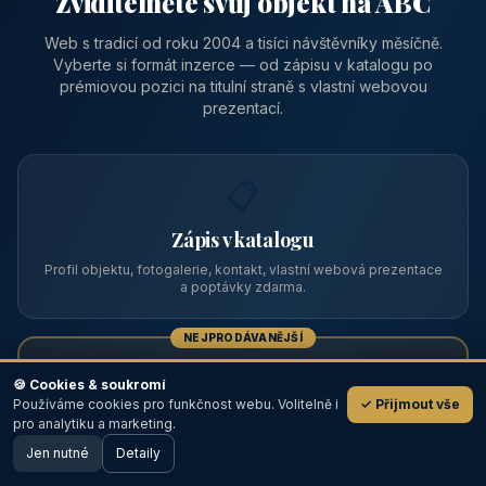
Zviditelněte svůj objekt na ABC
Web s tradicí od roku 2004 a tisíci návštěvníky měsíčně.
Vyberte si formát inzerce — od zápisu v katalogu po
prémiovou pozici na titulní straně s vlastní webovou
prezentací.
📋
Zápis v katalogu
Profil objektu, fotogalerie, kontakt, vlastní webová prezentace
a poptávky zdarma.
NEJPRODÁVANĚJŠÍ
⭐
🍪 Cookies & soukromí
Používáme cookies pro funkčnost webu. Volitelně i
✓ Přijmout vše
💬
Prémiový partner
pro analytiku a marketing.
Jen nutné
TOP pozice na titulce, přednost ve výpisech, zlatý odznak a
Detaily
🖥️ Desktop verze
Design
banner.