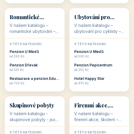
💕
🚴
32 objektů
32 objektů
Romantické
Ubytování pro
ubytování
cyklisty
V našem katalogu –
V našem katalogu –
romantické ubytování –
ubytování pro cyklisty –
jsou pro Vás připraveny
jsou pro Vás připraveny
objekty, které svojí
objekty, které jsou na
V TÉTO KATEGORII:
V TÉTO KATEGORII:
stavbou, polohou anebo
milovníky cykloturistiky
Penzion U Méďů
Penzion U Méďů
zaměřením nabízí
připraveny. Většinou mají
od 590 Kč
od 590 Kč
romantické pobyty.
přímo kolárny a...
Penzion Dřevák
Penzion Pepicentrum
Romantické ...
od 525 Kč
od 250 Kč
Restaurace a penzion Eduard
Hotel Happy Star
👥
💼
od 700 Kč
od 875 Kč
👥
💼
32 objektů
31 objektů
Skupinové pobyty
Firemní akce,
školení
V našem katalogu -
V našem katalogu –
skupinové pobyty - jsou
firemní akce, školení –
pro Vás připraveny
jsou pro Vás připraveny
objekty, které nabízí
objekty, které mají
V TÉTO KATEGORII:
V TÉTO KATEGORII: