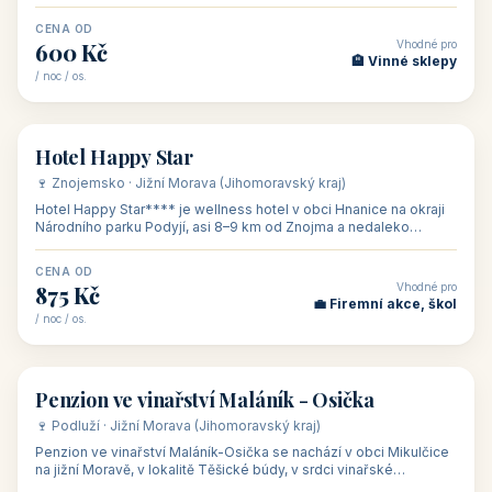
asi 8 km od dáln
CENA OD
Vhodné pro
600 Kč
🏨 Vinné sklepy
/ noc / os.
👥 54
🏨 hotel
Hotel Happy Star
🍷 Znojemsko · Jižní Morava (Jihomoravský kraj)
Hotel Happy Star**** je wellness hotel v obci Hnanice na okraji
Národního parku Podyjí, asi 8–9 km od Znojma a nedaleko
rakouských hranic, v
CENA OD
Vhodné pro
875 Kč
💼 Firemní akce, škol
/ noc / os.
👥 15
🏡 penzion
Penzion ve vinařství Maláník - Osička
🍷 Podluží · Jižní Morava (Jihomoravský kraj)
Penzion ve vinařství Maláník-Osička se nachází v obci Mikulčice
na jižní Moravě, v lokalitě Těšické búdy, v srdci vinařské
podoblasti Slovác