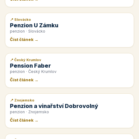
📍 Slovácko
📰 PR článek
Penzion U Zámku
penzion · Slovácko
Číst článek →
📍 Český Krumlov
📰 PR článek
Pension Faber
penzion · Český Krumlov
Číst článek →
📍 Znojemsko
📰 PR článek
Penzion a vinařství Dobrovolný
penzion · Znojemsko
Číst článek →