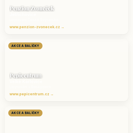
Penzion Zvoneček
Jetřichovice
ubytování České Švýcarsko
www.penzion-zvonecek.cz →
AKCE A BALÍČKY
Pepicentrum
Velké Karlovice
Ubytování v Beskydech
www.pepicentrum.cz →
AKCE A BALÍČKY