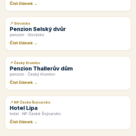
Číst článek →
📍 Slovácko
📰 PR článek
Penzion Selský dvůr
penzion · Slovácko
Číst článek →
📍 Český Krumlov
📰 PR článek
Penzion Thallerův dům
penzion · Český Krumlov
Číst článek →
📍 NP České Švýcarsko
📰 PR článek
Hotel Lípa
hotel · NP České Švýcarsko
Číst článek →