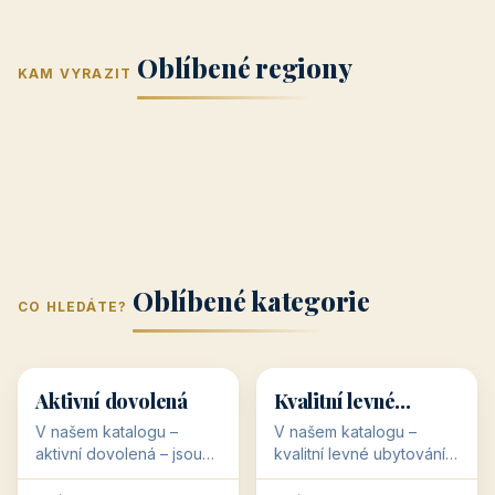
Jižní Morava
Jižní Čechy
(Jihomoravský
(Jihočeský
Střední Čechy
Oblíbené regiony
kraj)
Karlovarský
kraj)
KAM VYRAZIT
Zlínský kraj
Žilinský
(Středočeský
11 objektů
kraj
9 objektů
Liberecký kraj
6 objektů
Plzeňský kraj
4 objekty
kraj)
3 objekty
3 objekty
3 objekty
3 objekty
Oblíbené kategorie
CO HLEDÁTE?
🥾
💰
🥾
💰
36 objektů
34 objektů
Aktivní dovolená
Kvalitní levné
ubytování
V našem katalogu –
V našem katalogu –
aktivní dovolená – jsou
kvalitní levné ubytování –
pro Vás připraveny
jsou pro Vás připraveny