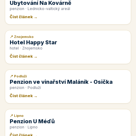
Ubytování Na Kovárně
penzion · Lednicko-valtický areál
Číst článek →
📍 Znojemsko
📰 PR článek
Hotel Happy Star
hotel · Znojemsko
Číst článek →
📍 Podluží
📰 PR článek
Penzion ve vinařství Maláník - Osička
penzion · Podluží
Číst článek →
📍 Lipno
📰 PR článek
Penzion U Méďů
penzion · Lipno
Číst článek →