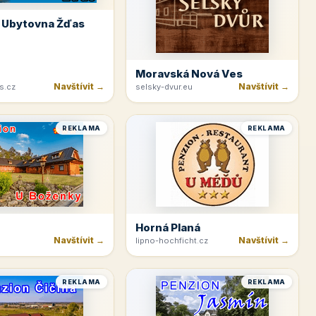
 Ubytovna Žďas
Moravská Nová Ves
Navštívit →
Navštívit →
s.cz
selsky-dvur.eu
REKLAMA
REKLAMA
Horná Planá
Navštívit →
Navštívit →
lipno-hochficht.cz
REKLAMA
REKLAMA