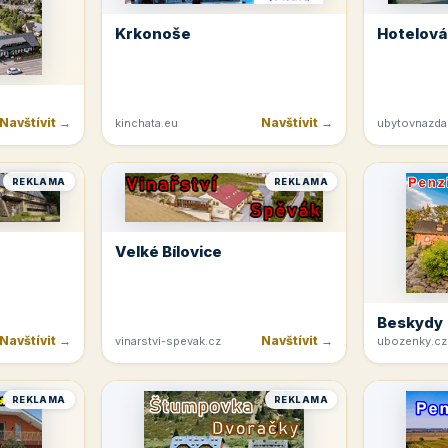
Krkonoše
Hotelová
Navštívit →
Navštívit →
kinchata.eu
ubytovnazda
REKLAMA
REKLAMA
Velké Bílovice
Beskydy
Navštívit →
Navštívit →
vinarstvi-spevak.cz
ubozenky.cz
REKLAMA
REKLAMA