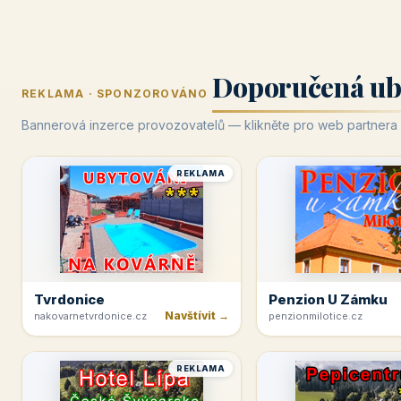
Doporučená ub
REKLAMA · SPONZOROVÁNO
Bannerová inzerce provozovatelů — klikněte pro web partnera
REKLAMA
Tvrdonice
Penzion U Zámku
Navštívit →
nakovarnetvrdonice.cz
penzionmilotice.cz
REKLAMA