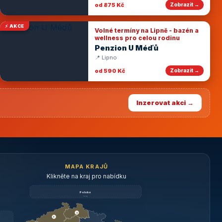
od 875 Kč
Zobrazit →
⚡ AKCE
Volné termíny na Lipně - bazén a
wellness pro celou rodinu
Penzion U Méďů
📍 Lipno
od 590 Kč
Zobrazit →
Inzerovat akci →
MAPA KRAJŮ
Klikněte na kraj pro nabídku
Polsko
brzy
3
3