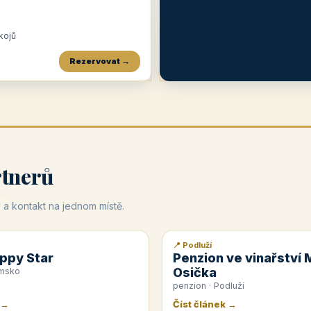
okojů
Rezervovat →
Penzion a restaurace Maštal
Krčma Šatlava
Hotel Rozvoj
★
od 360 Kč
★
🍽️
★
od 400 Kč
rtnerů
 a kontakt na jednom místě.
📍 Podluží
📰 PR článek
ppy Star
Penzion ve vinařství 
Osička
emsko
penzion · Podluží
 →
Číst článek →