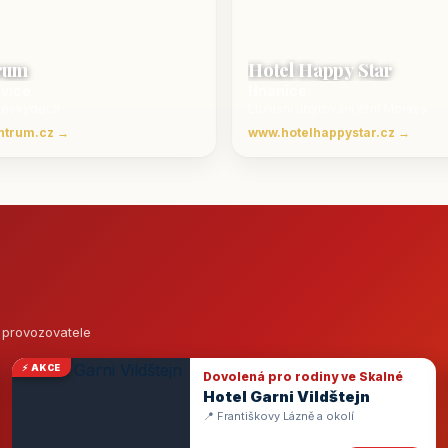
rum
Hotel Happy Star
ovice
Hnanice
Beskydech
Luxusní ubytování jižní Morava
ntrum.cz →
www.hotelhappystar.cz →
o provozovatele
⚡ AKCE
Dovolená pro rodiny ve Skalné
Hotel Garni Vildštejn
📍 Františkovy Lázně a okolí