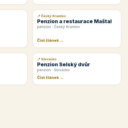
📍 Český Krumlov
📰 PR článek
Penzion a restaurace Maštal
penzion · Český Krumlov
Číst článek →
📍 Slovácko
📰 PR článek
Penzion Selský dvůr
penzion · Slovácko
Číst článek →