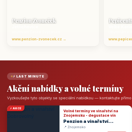
Penzion Zvoneček
Pepicent
Jetřichovice
Velké Karl
ubytování České Švýcarsko
Ubytování v 
www.penzion-zvonecek.cz →
www.pepice
⚡ LAST MINUTE
Akční nabídky a volné termíny
Vyzkoušejte tyto objekty se speciální nabídkou — kontaktujte přím
⚡ AKCE
Volné termíny ve vinařství na
Znojemsku - degustace vín
Penzion a vinařství
Dobrovolný
📍 Znojemsko