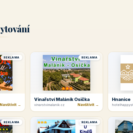
ytování
REKLAMA
REKLAMA
Vinařství Maláník Osička
Hnanice
Navštívit →
Navštívit →
vinarstvimalanik.cz
hotelhappyst
REKLAMA
REKLAMA