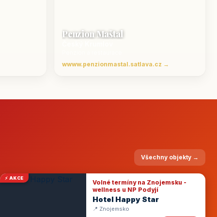
Penzion Maštal
Český Krumlov
Penzion a restaurace
wwww.penzionmastal.satlava.cz →
Všechny objekty →
⚡ AKCE
Volné termíny na Znojemsku -
wellness u NP Podyjí
Hotel Happy Star
📍 Znojemsko