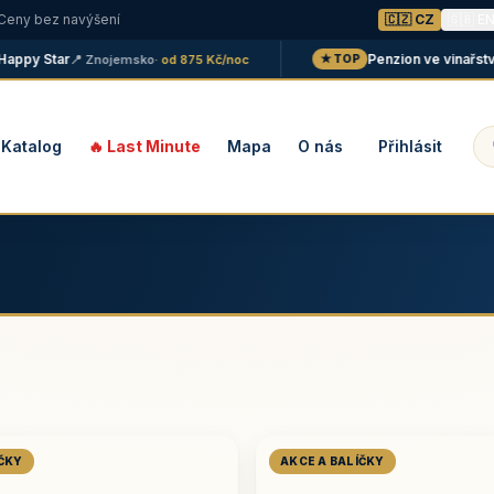
 Ceny bez navýšení
🇨🇿 CZ
🇬🇧 E
y Star
Penzion ve vinařství Mal
📍 Znojemsko
· od 875 Kč/noc
★ TOP
Katalog
🔥 Last Minute
Mapa
O nás
Přihlásit
ÍČKY
AKCE A BALÍČKY