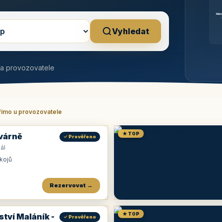
Něm
b
Vyhledat
na provozovatele
římo u provozovatele
★ TOP
várně
✓ Prověřeno
ál
okojů
Rezervovat →
★ TOP
ství Maláník -
✓ Prověřeno