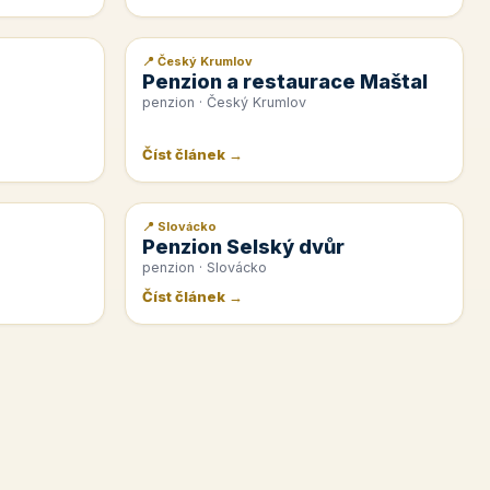
📍 Český Krumlov
📰 PR článek
Penzion a restaurace Maštal
penzion · Český Krumlov
Číst článek →
📍 Slovácko
📰 PR článek
Penzion Selský dvůr
penzion · Slovácko
Číst článek →