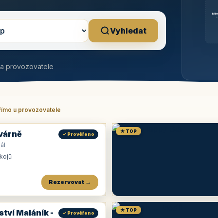
Něm
b
Vyhledat
na provozovatele
římo u provozovatele
★ TOP
várně
✓ Prověřeno
ál
okojů
Rezervovat →
★ TOP
ství Maláník -
✓ Prověřeno