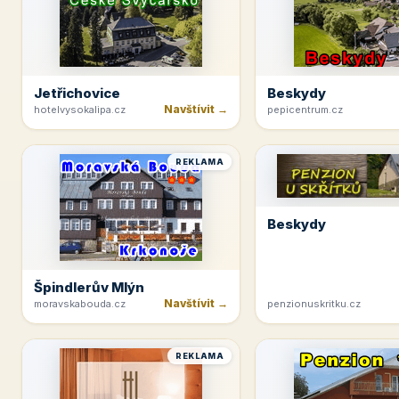
Jetřichovice
Beskydy
Navštívit →
hotelvysokalipa.cz
pepicentrum.cz
REKLAMA
Beskydy
Špindlerův Mlýn
Navštívit →
moravskabouda.cz
penzionuskritku.cz
REKLAMA