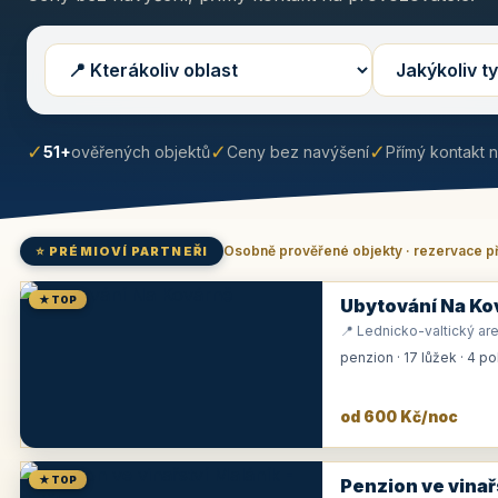
✓
✓
✓
51+
ověřených objektů
Ceny bez navýšení
Přímý kontakt 
Osobně prověřené objekty · rezervace p
⭐ PRÉMIOVÍ PARTNEŘI
★ TOP
Ubytování Na Ko
📍 Lednicko-valtický are
penzion · 17 lůžek · 4 p
od 600 Kč/noc
★ TOP
Penzion ve vinař