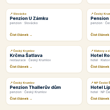
📍 Slovácko
📍 Český Kru
📰 PR článek
📰 PR článek
Penzion U Zámku
Pension
penzion · Slovácko
penzion · Če
Číst článek →
Číst článek
📍 Český Krumlov
📍 Klatovy a o
📰 PR článek
📰 PR článek
Krčma Šatlava
Hotel Ro
restaurace · Český Krumlov
hotel · Klatov
Číst článek →
Číst článek
📍 Český Krumlov
📍 NP České 
📰 PR článek
📰 PR článek
Penzion Thallerův dům
Hotel Lí
penzion · Český Krumlov
hotel · NP Č
Číst článek →
Číst článek