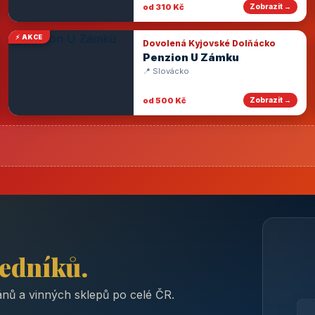
od 310 Kč
Zobrazit →
⚡ AKCE
Dovolená Kyjovské Dolňácko
Penzion U Zámku
📍 Slovácko
od 500 Kč
Zobrazit →
ředníků.
nů a vinných sklepů po celé ČR.