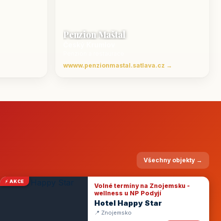
Penzion Maštal
Český Krumlov
Penzion a restaurace
wwww.penzionmastal.satlava.cz →
Všechny objekty →
⚡ AKCE
Volné termíny na Znojemsku -
wellness u NP Podyjí
Hotel Happy Star
📍 Znojemsko