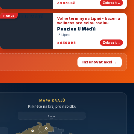
od 875 Kč
Zobrazit →
⚡ AKCE
Volné termíny na Lipně - bazén a
wellness pro celou rodinu
Penzion U Méďů
📍 Lipno
od 590 Kč
Zobrazit →
Inzerovat akci →
MAPA KRAJŮ
Klikněte na kraj pro nabídku
Polsko
brzy
3
3