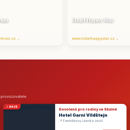
rum
Hotel Happy Star
ovice
Hnanice
Beskydech
Luxusní ubytování jižní Morava
ntrum.cz →
www.hotelhappystar.cz →
o provozovatele
⚡ AKCE
Dovolená pro rodiny ve Skalné
Hotel Garni Vildštejn
📍 Františkovy Lázně a okolí