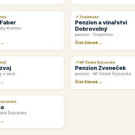
mlov
📍 Znojemsko
📰 PR článek
 Faber
Penzion a vinařství
Dobrovolný
ský Krumlov
penzion · Znojemsko
 →
Číst článek →
kolí
📍 NP České Švýcarsko
📰 PR článek
zvoj
Penzion Zvoneček
y a okolí
penzion · NP České Švýcarsko
 →
Číst článek →
Švýcarsko
pa
eské Švýcarsko
 →