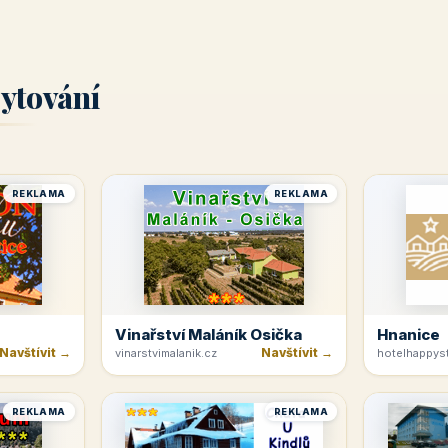
ytování
REKLAMA
REKLAMA
Vinařství Maláník Osička
Hnanice
Navštívit →
Navštívit →
vinarstvimalanik.cz
hotelhappyst
REKLAMA
REKLAMA