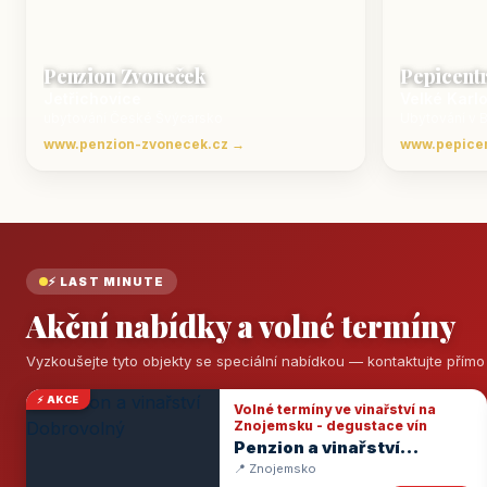
Penzion Zvoneček
Pepicent
Jetřichovice
Velké Karl
ubytování České Švýcarsko
Ubytování v 
www.penzion-zvonecek.cz →
www.pepice
⚡ LAST MINUTE
Akční nabídky a volné termíny
Vyzkoušejte tyto objekty se speciální nabídkou — kontaktujte přím
⚡ AKCE
Volné termíny ve vinařství na
Znojemsku - degustace vín
Penzion a vinařství
Dobrovolný
📍 Znojemsko