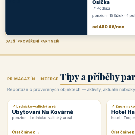
Osička
📍 Podluží
penzion · 15 lůžek · 4 p
od 480 Kč/noc
DALŠÍ PROVĚŘENÍ PARTNEŘI
Penzion U Zámku
Pension Faber
Penzion a vinařství Dobrovolný
Hotel Lípa
★
od 500 Kč
★
od 845 Kč
★
od 300 Kč
★
od 450 Kč
Tipy a příběhy pa
PR MAGAZÍN · INZERCE
Reportáže o prověřených objektech — aktivity, aktuální nabídky
📍 Lednicko-valtický areál
📍 Znojemsko
📰 PR článek
📰 PR článek
Ubytování Na Kovárně
Hotel Ha
penzion · Lednicko-valtický areál
hotel · Znoj
Číst článek →
Číst článek