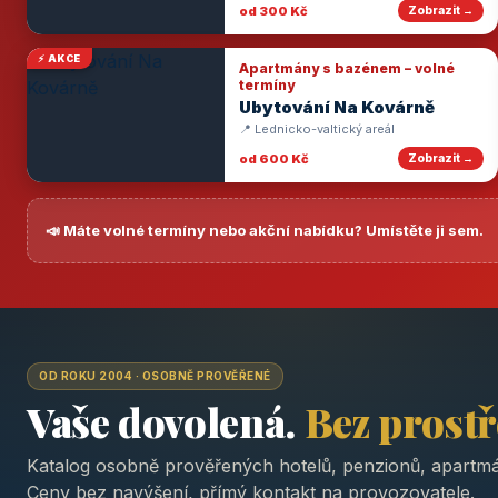
od 300 Kč
Zobrazit →
⚡ AKCE
Apartmány s bazénem – volné
termíny
Ubytování Na Kovárně
📍 Lednicko-valtický areál
od 600 Kč
Zobrazit →
📣 Máte volné termíny nebo akční nabídku? Umístěte ji sem.
OD ROKU 2004 · OSOBNĚ PROVĚŘENÉ
Vaše dovolená.
Bez prost
Katalog osobně prověřených hotelů, penzionů, apartmá
Ceny bez navýšení, přímý kontakt na provozovatele.