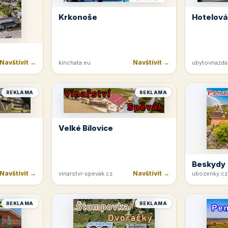
Krkonoše
Hotelová
Navštívit →
Navštívit →
kinchata.eu
ubytovnazda
REKLAMA
REKLAMA
Velké Bílovice
Beskydy
Navštívit →
Navštívit →
vinarstvi-spevak.cz
ubozenky.cz
REKLAMA
REKLAMA