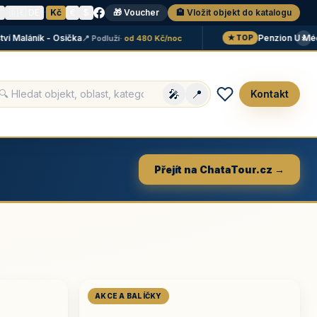
N
🇩🇪 DE
·
Kč
€
$
🎁 Voucher
🏨 Vložit objekt do katalogu
×
aláník - Osička
Penzion U Méďů
📍 Podluží
· od 480 Kč/noc
📍
★ TOP
🎤
📍
Kontakt
Přejít na ChataTour.cz →
AKCE A BALÍČKY