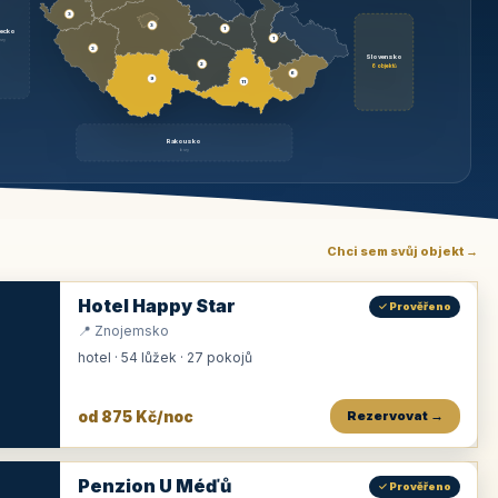
3
3
1
ecko
1
rzy
3
Slovensko
2
6 objektů
6
9
11
Rakousko
brzy
Chci sem svůj objekt →
Hotel Happy Star
✓ Prověřeno
📍 Znojemsko
hotel · 54 lůžek · 27 pokojů
od 875 Kč/noc
Rezervovat →
Penzion U Méďů
✓ Prověřeno