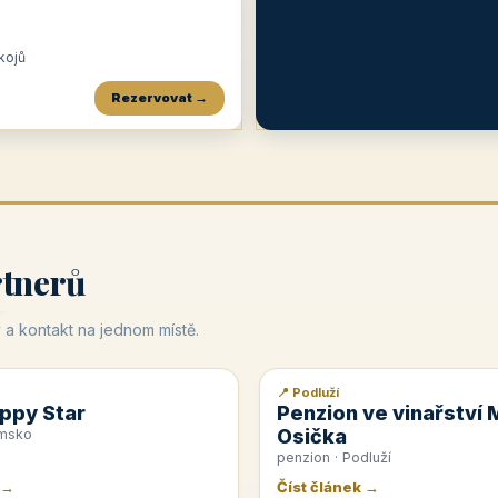
okojů
Rezervovat →
Penzion a restaurace Maštal
Krčma Šatlava
Hotel Rozvoj
★
od 360 Kč
★
🍽️
★
od 400 Kč
rtnerů
 a kontakt na jednom místě.
📍 Podluží
📰 PR článek
ppy Star
Penzion ve vinařství 
Osička
emsko
penzion · Podluží
 →
Číst článek →