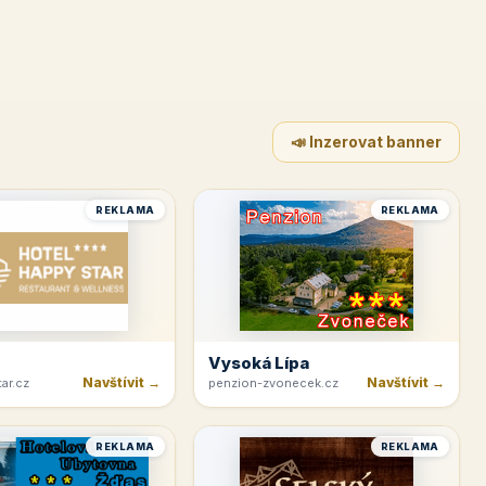
📣 Inzerovat banner
REKLAMA
REKLAMA
Vysoká Lípa
Navštívit →
Navštívit →
ar.cz
penzion-zvonecek.cz
REKLAMA
REKLAMA