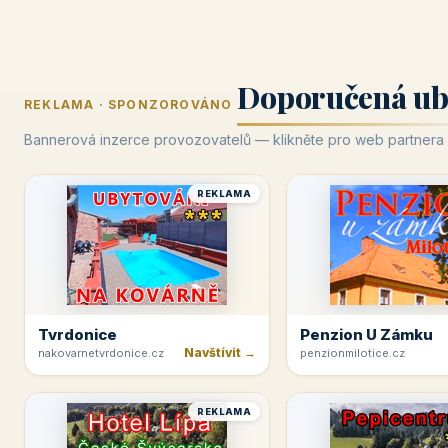
Doporučená ub
REKLAMA · SPONZOROVÁNO
Bannerová inzerce provozovatelů — klikněte pro web partnera
REKLAMA
Tvrdonice
Penzion U Zámku
Navštívit →
nakovarnetvrdonice.cz
penzionmilotice.cz
REKLAMA