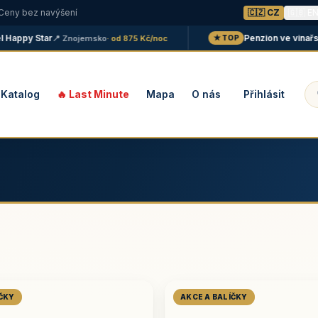
 Ceny bez navýšení
🇨🇿 CZ
🇬🇧 E
ppy Star
Penzion ve vinařství M
📍 Znojemsko
· od 875 Kč/noc
★ TOP
Katalog
🔥 Last Minute
Mapa
O nás
Přihlásit
ÍČKY
AKCE A BALÍČKY