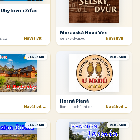
 Ubytovna Žďas
Moravská Nová Ves
Navštívit →
Navštívit →
s.cz
selsky-dvur.eu
REKLAMA
REKLAMA
Horná Planá
Navštívit →
Navštívit →
lipno-hochficht.cz
REKLAMA
REKLAMA