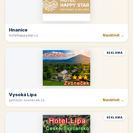
Hnanice
Navštívit →
hotelhappystar.cz
REKLAMA
Vysoká Lípa
Navštívit →
penzion-zvonecek.cz
REKLAMA