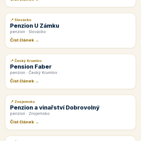
📍 Slovácko
📰 PR článek
Penzion U Zámku
penzion · Slovácko
Číst článek →
📍 Český Krumlov
📰 PR článek
Pension Faber
penzion · Český Krumlov
Číst článek →
📍 Znojemsko
📰 PR článek
Penzion a vinařství Dobrovolný
penzion · Znojemsko
Číst článek →