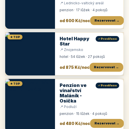
📍 Lednicko-valtický areál
penzion · 17 lůžek · 4 pokojů
od 600 Kč/noc
Rezervovat →
★ TOP
Hotel Happy
✓ Prověřeno
Star
📍 Znojemsko
hotel · 54 lůžek · 27 pokojů
od 875 Kč/noc
Rezervovat →
★ TOP
Penzion ve
✓ Prověřeno
vinařství
Maláník -
Osička
📍 Podluží
penzion · 15 lůžek · 4 pokojů
od 480 Kč/noc
Rezervovat →