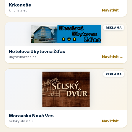
Krkonoše
Navštívit →
kinchata.eu
REKLAMA
Hotelová Ubytovna Žďas
Navštívit →
ubytovnazdas.cz
REKLAMA
Moravská Nová Ves
Navštívit →
selsky-dvur.eu