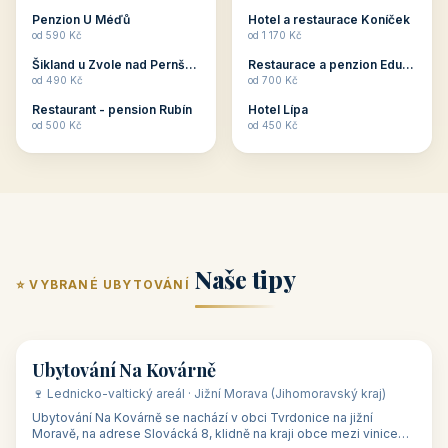
ubytování skupin v
zkušenosti pořádat i
Penzion U Méďů
Hotel a restaurace Koníček
penzionech, hotelích a
menší firemní akce a
od 590 Kč
od 1 170 Kč
apartmánech v ČR.
firemní školení, ale také
Šikland u Zvole nad Pernštejnem
Restaurace a penzion Eduard
Budete překva...
ob...
od 490 Kč
od 700 Kč
Restaurant - pension Rubín
Hotel Lípa
od 500 Kč
od 450 Kč
Naše tipy
⭐ VYBRANÉ UBYTOVÁNÍ
👥 17
🏡 penzion
Ubytování Na Kovárně
🍷 Lednicko-valtický areál · Jižní Morava (Jihomoravský kraj)
Ubytování Na Kovárně se nachází v obci Tvrdonice na jižní
Moravě, na adrese Slovácká 8, klidně na kraji obce mezi vinicemi,