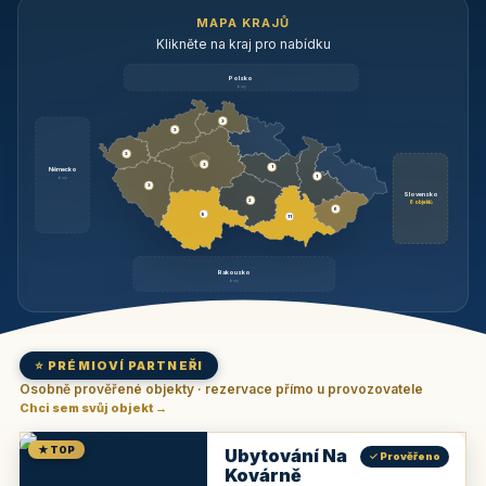
MAPA KRAJŮ
Klikněte na kraj pro nabídku
Polsko
brzy
3
3
3
3
1
Německo
1
brzy
3
Slovensko
2
6 objektů
6
9
11
Rakousko
brzy
⭐ PRÉMIOVÍ PARTNEŘI
Osobně prověřené objekty · rezervace přímo u provozovatele
Chci sem svůj objekt →
★ TOP
Ubytování Na
✓ Prověřeno
Kovárně