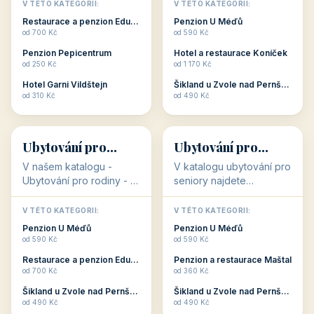
objekty, které s aktivní
objekty, které nabízí
V TÉTO KATEGORII:
V TÉTO KATEGORII:
dovolenou přímo
cenově dostupné
Restaurace a penzion Eduard
Penzion U Méďů
souvisejí. Aktivní
ubytování v ČR. Budete
od 700 Kč
od 590 Kč
dovolená nebo aktivní
překvapeni, že i v nižší
Penzion Pepicentrum
Hotel a restaurace Koníček
odpočinek jso...
c...
od 250 Kč
od 1 170 Kč
Hotel Garni Vildštejn
Šikland u Zvole nad Pernštejnem
👨‍👩‍👧‍👦
🧓
od 310 Kč
od 490 Kč
👨‍👩‍👧‍👦
🧓
34 objektů
33 objektů
Ubytování pro
Ubytování pro
rodiny
seniory
V našem katalogu -
V katalogu ubytování pro
Ubytování pro rodiny -
seniory najdete
jsou pro Vás připraveny
penziony a hotely, které
objekty, které svojí
jsou přizpůsobeny pro
V TÉTO KATEGORII:
V TÉTO KATEGORII:
polohou či vybaveností,
ubytování klientů vyššího
Penzion U Méďů
Penzion U Méďů
nabízí klidné ubytování
věku. Některé z nich
od 590 Kč
od 590 Kč
pro rodiny. Penziony,...
nabízí speciální balíč...
Restaurace a penzion Eduard
Penzion a restaurace Maštal
od 700 Kč
od 360 Kč
Šikland u Zvole nad Pernštejnem
Šikland u Zvole nad Pernštejnem
💕
🚴
od 490 Kč
od 490 Kč