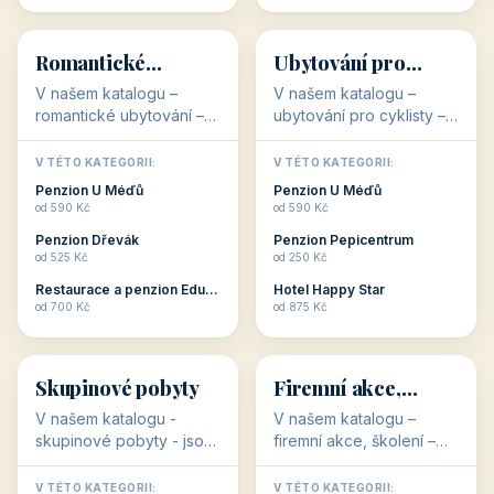
💕
🚴
32 objektů
32 objektů
Romantické
Ubytování pro
ubytování
cyklisty
V našem katalogu –
V našem katalogu –
romantické ubytování –
ubytování pro cyklisty –
jsou pro Vás připraveny
jsou pro Vás připraveny
objekty, které svojí
objekty, které jsou na
V TÉTO KATEGORII:
V TÉTO KATEGORII:
stavbou, polohou anebo
milovníky cykloturistiky
Penzion U Méďů
Penzion U Méďů
zaměřením nabízí
připraveny. Většinou mají
od 590 Kč
od 590 Kč
romantické pobyty.
přímo kolárny a...
Penzion Dřevák
Penzion Pepicentrum
Romantické ...
od 525 Kč
od 250 Kč
Restaurace a penzion Eduard
Hotel Happy Star
👥
💼
od 700 Kč
od 875 Kč
👥
💼
32 objektů
31 objektů
Skupinové pobyty
Firemní akce,
školení
V našem katalogu -
V našem katalogu –
skupinové pobyty - jsou
firemní akce, školení –
pro Vás připraveny
jsou pro Vás připraveny
objekty, které nabízí
objekty, které mají
V TÉTO KATEGORII:
V TÉTO KATEGORII: