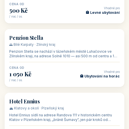
CENA OD
Vhodné pro
500 Kč
🏨 Levné ubytování
/ noc / os.
👥 44
🏡 penzion
Penzion Stella
🌄 Bílé Karpaty · Zlínský kraj
Penzion Stella se nachází v lázeňském městě Luhačovice ve
Zlínském kraji, na adrese Solné 1010 — asi 500 m od centra a 1
km od lázeňské kolo
CENA OD
Vhodné pro
1 050 Kč
🏨 Ubytování na horác
/ noc / os.
👥 50
🏨 hotel
Hotel Ennius
🏔️ Klatovy a okolí · Plzeňský kraj
Hotel Ennius sídlí na adrese Randova 111 v historickém centru
Klatov v Plzeňském kraji, „bráně Šumavy", jen pár kroků od
hlavního náměs