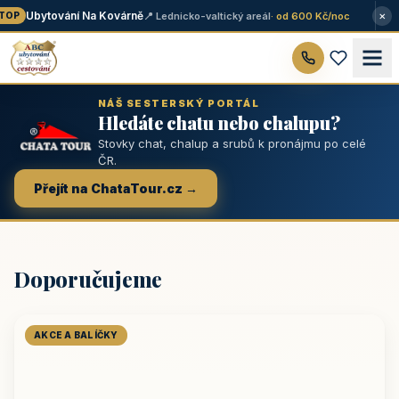
×
Ubytování Na Kovárně
📍 Lednicko-valtický areál
· od 600 Kč/noc
OP
NÁŠ SESTERSKÝ PORTÁL
Hledáte chatu nebo chalupu?
Stovky chat, chalup a srubů k pronájmu po celé
ČR.
Přejít na ChataTour.cz →
Doporučujeme
AKCE A BALÍČKY