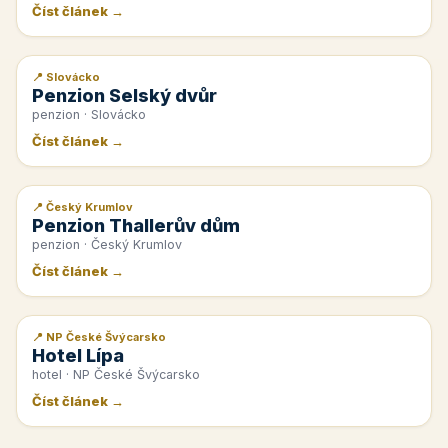
Číst článek →
📍 Slovácko
📰 PR článek
Penzion Selský dvůr
penzion · Slovácko
Číst článek →
📍 Český Krumlov
📰 PR článek
Penzion Thallerův dům
penzion · Český Krumlov
Číst článek →
📍 NP České Švýcarsko
📰 PR článek
Hotel Lípa
hotel · NP České Švýcarsko
Číst článek →