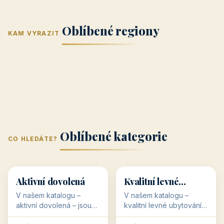
Jižní Morava
Jižní Čechy
(Jihomoravský
(Jihočeský
Střední Čechy
Oblíbené regiony
kraj)
Karlovarský
kraj)
KAM VYRAZIT
Zlínský kraj
Žilinský
(Středočeský
11 objektů
kraj
9 objektů
Liberecký kraj
6 objektů
Plzeňský kraj
4 objekty
kraj)
3 objekty
3 objekty
3 objekty
3 objekty
Oblíbené kategorie
CO HLEDÁTE?
🥾
💰
🥾
💰
36 objektů
34 objektů
Aktivní dovolená
Kvalitní levné
ubytování
V našem katalogu –
V našem katalogu –
aktivní dovolená – jsou
kvalitní levné ubytování –
pro Vás připraveny
jsou pro Vás připraveny