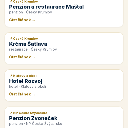
📍 Český Krumlov
📰 PR článek
Penzion a restaurace Maštal
penzion · Český Krumlov
Číst článek →
📍 Český Krumlov
📰 PR článek
Krčma Šatlava
restaurace · Český Krumlov
Číst článek →
📍 Klatovy a okolí
📰 PR článek
Hotel Rozvoj
hotel · Klatovy a okolí
Číst článek →
📍 NP České Švýcarsko
📰 PR článek
Penzion Zvoneček
penzion · NP České Švýcarsko