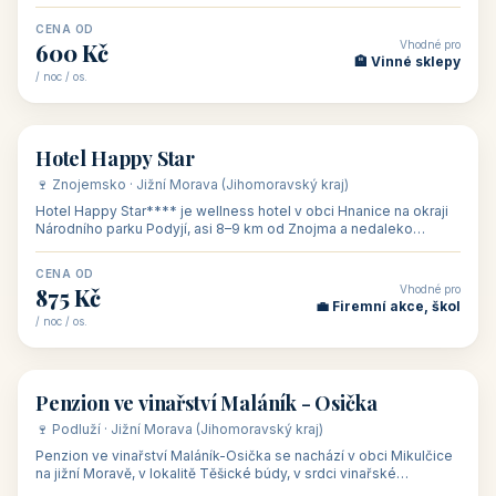
asi 8 km od dáln
CENA OD
Vhodné pro
600 Kč
🏨 Vinné sklepy
/ noc / os.
👥 54
🏨 hotel
Hotel Happy Star
🍷 Znojemsko · Jižní Morava (Jihomoravský kraj)
Hotel Happy Star**** je wellness hotel v obci Hnanice na okraji
Národního parku Podyjí, asi 8–9 km od Znojma a nedaleko
rakouských hranic, v
CENA OD
Vhodné pro
875 Kč
💼 Firemní akce, škol
/ noc / os.
👥 15
🏡 penzion
Penzion ve vinařství Maláník - Osička
🍷 Podluží · Jižní Morava (Jihomoravský kraj)
Penzion ve vinařství Maláník-Osička se nachází v obci Mikulčice
na jižní Moravě, v lokalitě Těšické búdy, v srdci vinařské
podoblasti Slovác