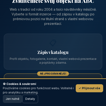
Zviditelněte svůj objekt na ABC
Web s tradicí od roku 2004 a tisíci návštěvníky měsíčně.
Vyberte si formát inzerce — od zápisu v katalogu po
prémiovou pozici na titulní straně s vlastní webovou
prezentací.
📋
Zápis v katalogu
Profil objektu, fotogalerie, kontakt, vlastní webová prezentace
a poptávky zdarma.
NEJPRODÁVANĚJŠÍ
⭐
🍪 Cookies & soukromí
Používáme cookies pro funkčnost webu. Volitelně i
✓ Přijmout vše
💬
Prémiový partner
pro analytiku a marketing.
Jen nutné
TOP pozice na titulce, přednost ve výpisech, zlatý odznak a
Detaily
🖥️ Desktop verze
Design
banner.