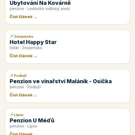
Ubytování Na Kovárně
penzion · Lednicko-valtický areál
Číst článek →
📍 Znojemsko
📰 PR článek
Hotel Happy Star
hotel · Znojemsko
Číst článek →
📍 Podluží
📰 PR článek
Penzion ve vinařství Maláník - Osička
penzion · Podluží
Číst článek →
📍 Lipno
📰 PR článek
Penzion U Méďů
penzion · Lipno
Číst článek →