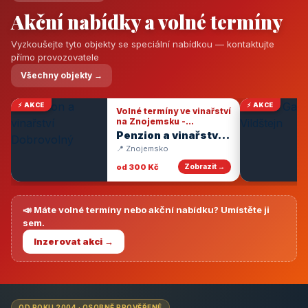
Akční nabídky a volné termíny
Vyzkoušejte tyto objekty se speciální nabídkou — kontaktujte
přímo provozovatele
Všechny objekty →
⚡ AKCE
⚡ AKCE
Volné termíny ve vinařství
na Znojemsku -
degustace vín
Penzion a vinařství
Dobrovolný
📍 Znojemsko
od 300 Kč
Zobrazit →
📣 Máte volné termíny nebo akční nabídku? Umístěte ji
sem.
Inzerovat akci →
OD ROKU 2004 · OSOBNĚ PROVĚŘENÉ