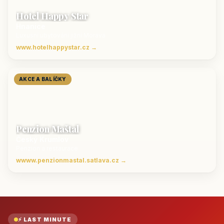
Hotel Happy Star
Hnanice
Luxusní ubytování jižní Morava
www.hotelhappystar.cz →
AKCE A BALÍČKY
Penzion Maštal
Český Krumlov
Penzion a restaurace
wwww.penzionmastal.satlava.cz →
⚡ LAST MINUTE