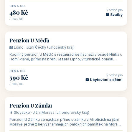
CENA OD
Vhodné pro
480 Kč
🏨 Svatby
/ noc / os.
👥 26
🏡 penzion
Penzion U Méďů
🏰 Lipno · Jižní Čechy (Jihočeský kraj)
Rodinný penzion U Méďů s restaurací se nachází v osadě Hůrka u
Horní Plané, přímo na břehu jezera Lipno, v turistické oblasti
Šumava. Pokoje
CENA OD
Vhodné pro
590 Kč
🏨 Ubytování s dětmi
/ noc / os.
👥 28
🏡 penzion
Penzion U Zámku
🍷 Slovácko · Jižní Morava (Jihomoravský kraj)
Penzion U Zámku se nachází přímo u zámku v Miloticích na jižní
Moravě, jedné z nejvýznamnějších barokních památek na Moravě,
v budově bývalé