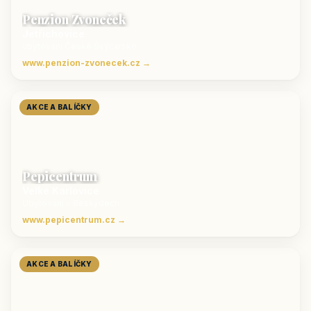
Penzion Zvoneček
Jetřichovice
ubytování České Švýcarsko
www.penzion-zvonecek.cz →
AKCE A BALÍČKY
Pepicentrum
Velké Karlovice
Ubytování v Beskydech
www.pepicentrum.cz →
AKCE A BALÍČKY