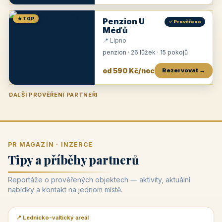
★ TOP
Penzion U
✓ Prověřeno
Méďů
📍 Lipno
penzion · 26 lůžek · 15 pokojů
od 590 Kč/noc
Rezervovat →
DALŠÍ PROVĚŘENÍ PARTNEŘI
Penzion U Zámku
Pension Faber
Penzion a vinařství Dobrovolný
Penzion a restaurace Maštal
Krčma Šatlava
Hotel Rozvoj
Penzion Zvoneček
Penzion Selský dvůr
Penzion Thallerův dům
Hotel Lípa
★
od 500 Kč
★
od 845 Kč
★
od 300 Kč
★
od 360 Kč
★
🍽️
★
od 400 Kč
★
od 550 Kč
★
od 530 Kč
★
od 1 190 Kč
★
od 450 Kč
PR MAGAZÍN · INZERCE
Tipy a příběhy partnerů
Reportáže o prověřených objektech — aktivity, aktuální
nabídky a kontakt na jednom místě.
📍 Lednicko-valtický areál
📰 PR článek