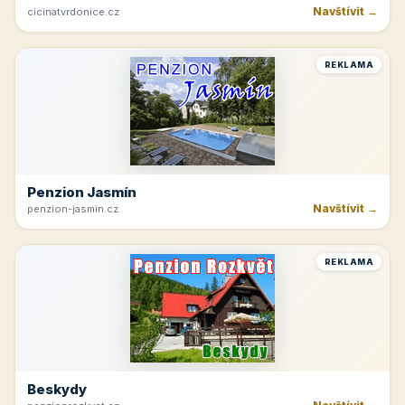
Navštívit →
cicinatvrdonice.cz
REKLAMA
Penzion Jasmín
Navštívit →
penzion-jasmin.cz
REKLAMA
Beskydy