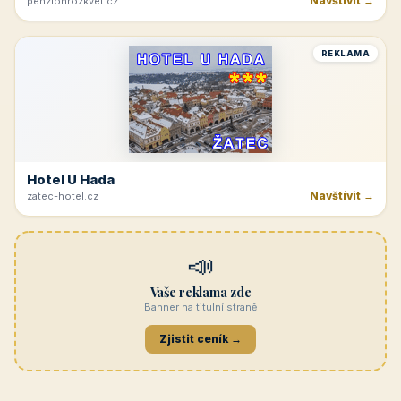
Navštívit →
penzionrozkvet.cz
REKLAMA
Hotel U Hada
Navštívit →
zatec-hotel.cz
📣
Vaše reklama zde
Banner na titulní straně
Zjistit ceník →