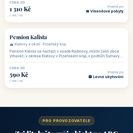
CENA OD
Vhodné pro
1 310 Kč
📅 Víkendové pobyty
/ noc / os.
👥 40
🏡 penzion
Pension Kalista
🏔️ Klatovy a okolí · Plzeňský kraj
Pension Kalista se nachází v osadě Radinovy, místní části obce
Vrhaveč, v okrese Klatovy v Plzeňském kraji, v podhůří Šumavy
— do města Klat
CENA OD
Vhodné pro
590 Kč
🏨 Levné ubytování
/ noc / os.
PRO PROVOZOVATELE