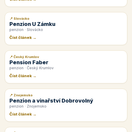
📍 Slovácko
📰 PR článek
Penzion U Zámku
penzion · Slovácko
Číst článek →
📍 Český Krumlov
📰 PR článek
Pension Faber
penzion · Český Krumlov
Číst článek →
📍 Znojemsko
📰 PR článek
Penzion a vinařství Dobrovolný
penzion · Znojemsko
Číst článek →