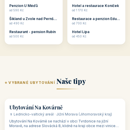
ubytování skupin v
zkušenosti pořádat i
Penzion U Méďů
Hotel a restaurace Koníček
penzionech, hotelích a
menší firemní akce a
od 590 Kč
od 1 170 Kč
apartmánech v ČR.
firemní školení, ale také
Šikland u Zvole nad Pernštejnem
Restaurace a penzion Eduard
Budete překva...
ob...
od 490 Kč
od 700 Kč
Restaurant - pension Rubín
Hotel Lípa
od 500 Kč
od 450 Kč
Naše tipy
⭐ VYBRANÉ UBYTOVÁNÍ
👥 17
🏡 penzion
Ubytování Na Kovárně
🍷 Lednicko-valtický areál · Jižní Morava (Jihomoravský kraj)
Ubytování Na Kovárně se nachází v obci Tvrdonice na jižní
Moravě, na adrese Slovácká 8, klidně na kraji obce mezi vinicemi,