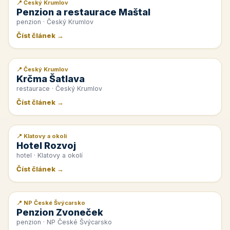
📍 Český Krumlov
📰 PR článek
Penzion a restaurace Maštal
penzion · Český Krumlov
Číst článek →
📍 Český Krumlov
📰 PR článek
Krčma Šatlava
restaurace · Český Krumlov
Číst článek →
📍 Klatovy a okolí
📰 PR článek
Hotel Rozvoj
hotel · Klatovy a okolí
Číst článek →
📍 NP České Švýcarsko
📰 PR článek
Penzion Zvoneček
penzion · NP České Švýcarsko