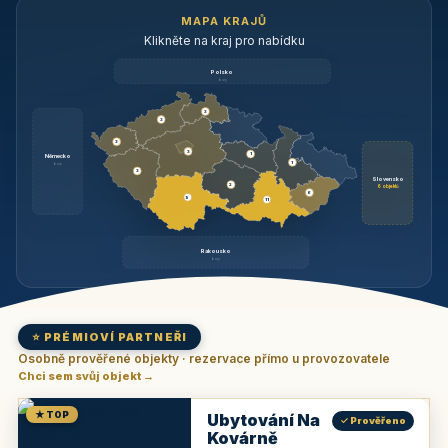
MAPA KRAJŮ
Klikněte na kraj pro nabídku
Polsko
brzy
3
3
3
3
1
Německo
1
brzy
3
Slovensko
2
6 objektů
6
9
11
Rakousko
brzy
⭐ PRÉMIOVÍ PARTNEŘI
Osobně prověřené objekty · rezervace přímo u provozovatele
Chci sem svůj objekt →
★ TOP
Ubytování Na
✓ Prověřeno
Kovárně