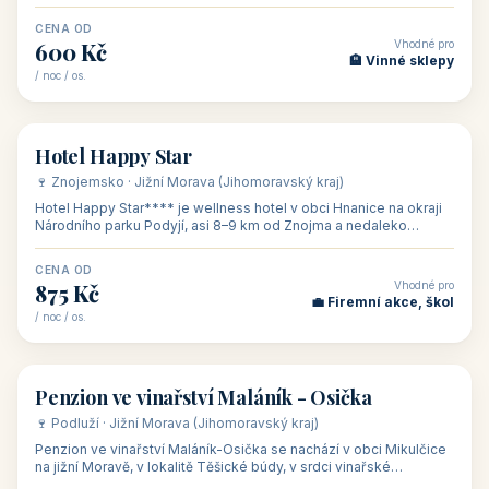
asi 8 km od dáln
CENA OD
Vhodné pro
600 Kč
🏨 Vinné sklepy
/ noc / os.
👥 54
🏨 hotel
Hotel Happy Star
🍷 Znojemsko · Jižní Morava (Jihomoravský kraj)
Hotel Happy Star**** je wellness hotel v obci Hnanice na okraji
Národního parku Podyjí, asi 8–9 km od Znojma a nedaleko
rakouských hranic, v
CENA OD
Vhodné pro
875 Kč
💼 Firemní akce, škol
/ noc / os.
👥 15
🏡 penzion
Penzion ve vinařství Maláník - Osička
🍷 Podluží · Jižní Morava (Jihomoravský kraj)
Penzion ve vinařství Maláník-Osička se nachází v obci Mikulčice
na jižní Moravě, v lokalitě Těšické búdy, v srdci vinařské
podoblasti Slovác