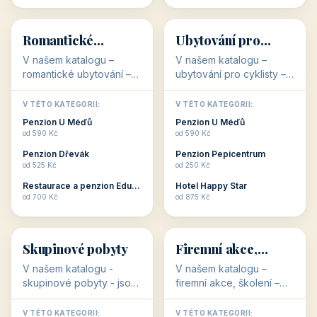
💕
🚴
32 objektů
32 objektů
Romantické
Ubytování pro
ubytování
cyklisty
V našem katalogu –
V našem katalogu –
romantické ubytování –
ubytování pro cyklisty –
jsou pro Vás připraveny
jsou pro Vás připraveny
objekty, které svojí
objekty, které jsou na
V TÉTO KATEGORII:
V TÉTO KATEGORII:
stavbou, polohou anebo
milovníky cykloturistiky
Penzion U Méďů
Penzion U Méďů
zaměřením nabízí
připraveny. Většinou mají
od 590 Kč
od 590 Kč
romantické pobyty.
přímo kolárny a...
Penzion Dřevák
Penzion Pepicentrum
Romantické ...
od 525 Kč
od 250 Kč
Restaurace a penzion Eduard
Hotel Happy Star
👥
💼
od 700 Kč
od 875 Kč
👥
💼
32 objektů
31 objektů
Skupinové pobyty
Firemní akce,
školení
V našem katalogu -
V našem katalogu –
skupinové pobyty - jsou
firemní akce, školení –
pro Vás připraveny
jsou pro Vás připraveny
objekty, které nabízí
objekty, které mají
V TÉTO KATEGORII:
V TÉTO KATEGORII: