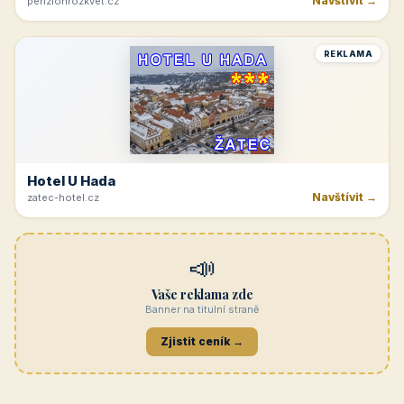
Navštívit →
penzionrozkvet.cz
REKLAMA
Hotel U Hada
Navštívit →
zatec-hotel.cz
📣
Vaše reklama zde
Banner na titulní straně
Zjistit ceník →