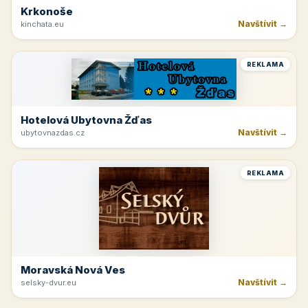
Krkonoše
Navštívit →
kinchata.eu
REKLAMA
Hotelová Ubytovna Žďas
Navštívit →
ubytovnazdas.cz
REKLAMA
Moravská Nová Ves
Navštívit →
selsky-dvur.eu