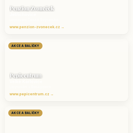
Penzion Zvoneček
Jetřichovice
ubytování České Švýcarsko
www.penzion-zvonecek.cz →
AKCE A BALÍČKY
Pepicentrum
Velké Karlovice
Ubytování v Beskydech
www.pepicentrum.cz →
AKCE A BALÍČKY