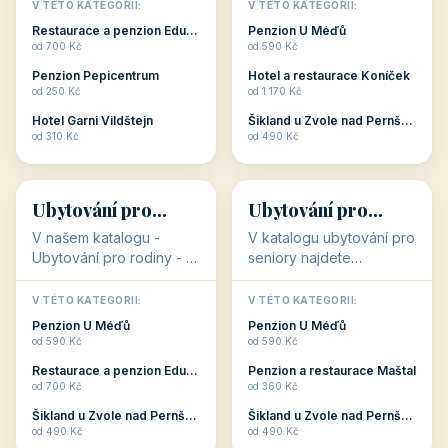
objekty, které s aktivní
objekty, které nabízí
V TÉTO KATEGORII:
V TÉTO KATEGORII:
dovolenou přímo
cenově dostupné
Restaurace a penzion Eduard
Penzion U Méďů
souvisejí. Aktivní
ubytování v ČR. Budete
od 700 Kč
od 590 Kč
dovolená nebo aktivní
překvapeni, že i v nižší
Penzion Pepicentrum
Hotel a restaurace Koníček
odpočinek jso...
c...
od 250 Kč
od 1 170 Kč
Hotel Garni Vildštejn
Šikland u Zvole nad Pernštejnem
👨‍👩‍👧‍👦
🧓
od 310 Kč
od 490 Kč
👨‍👩‍👧‍👦
🧓
34 objektů
33 objektů
Ubytování pro
Ubytování pro
rodiny
seniory
V našem katalogu -
V katalogu ubytování pro
Ubytování pro rodiny -
seniory najdete
jsou pro Vás připraveny
penziony a hotely, které
objekty, které svojí
jsou přizpůsobeny pro
V TÉTO KATEGORII:
V TÉTO KATEGORII:
polohou či vybaveností,
ubytování klientů vyššího
Penzion U Méďů
Penzion U Méďů
nabízí klidné ubytování
věku. Některé z nich
od 590 Kč
od 590 Kč
pro rodiny. Penziony,...
nabízí speciální balíč...
Restaurace a penzion Eduard
Penzion a restaurace Maštal
od 700 Kč
od 360 Kč
Šikland u Zvole nad Pernštejnem
Šikland u Zvole nad Pernštejnem
💕
🚴
od 490 Kč
od 490 Kč