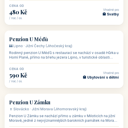
CENA OD
Vhodné pro
480 Kč
🏨 Svatby
/ noc / os.
👥 26
🏡 penzion
Penzion U Méďů
🏰 Lipno · Jižní Čechy (Jihočeský kraj)
Rodinný penzion U Méďů s restaurací se nachází v osadě Hůrka u
Horní Plané, přímo na břehu jezera Lipno, v turistické oblasti
Šumava. Pokoje
CENA OD
Vhodné pro
590 Kč
🏨 Ubytování s dětmi
/ noc / os.
👥 28
🏡 penzion
Penzion U Zámku
🍷 Slovácko · Jižní Morava (Jihomoravský kraj)
Penzion U Zámku se nachází přímo u zámku v Miloticích na jižní
Moravě, jedné z nejvýznamnějších barokních památek na Moravě,
v budově bývalé