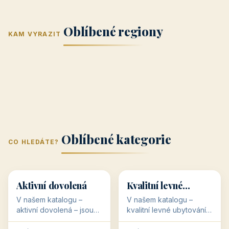
Jižní Morava
Jižní Čechy
(Jihomoravský
(Jihočeský
Střední Čechy
Oblíbené regiony
kraj)
Karlovarský
kraj)
KAM VYRAZIT
Zlínský kraj
Žilinský
(Středočeský
11 objektů
kraj
9 objektů
Liberecký kraj
6 objektů
Plzeňský kraj
4 objekty
kraj)
3 objekty
3 objekty
3 objekty
3 objekty
Oblíbené kategorie
CO HLEDÁTE?
🥾
💰
🥾
💰
36 objektů
34 objektů
Aktivní dovolená
Kvalitní levné
ubytování
V našem katalogu –
V našem katalogu –
aktivní dovolená – jsou
kvalitní levné ubytování –
pro Vás připraveny
jsou pro Vás připraveny