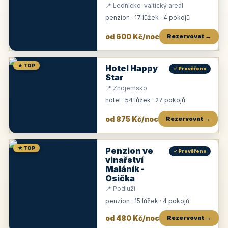
📍 Lednicko-valtický areál
penzion · 17 lůžek · 4 pokojů
od 600 Kč/noc
Rezervovat →
★ TOP
Hotel Happy
✓ Prověřeno
Star
📍 Znojemsko
hotel · 54 lůžek · 27 pokojů
od 875 Kč/noc
Rezervovat →
★ TOP
Penzion ve
✓ Prověřeno
vinařství
Maláník -
Osička
📍 Podluží
penzion · 15 lůžek · 4 pokojů
od 480 Kč/noc
Rezervovat →