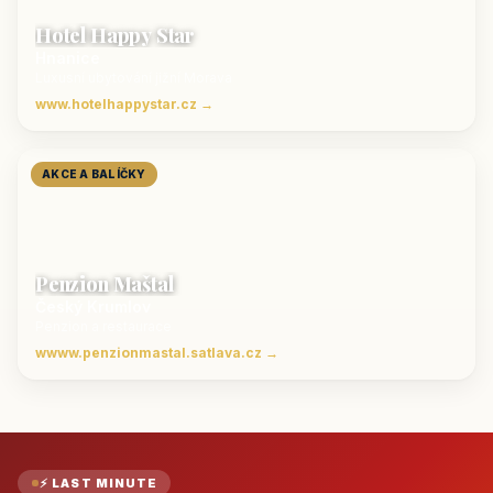
Hotel Happy Star
Hnanice
Luxusní ubytování jižní Morava
www.hotelhappystar.cz →
AKCE A BALÍČKY
Penzion Maštal
Český Krumlov
Penzion a restaurace
wwww.penzionmastal.satlava.cz →
⚡ LAST MINUTE