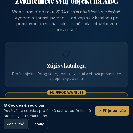
Zviditelněte svůj objekt na ABC
Web s tradicí od roku 2004 a tisíci návštěvníky měsíčně.
Vyberte si formát inzerce — od zápisu v katalogu po
prémiovou pozici na titulní straně s vlastní webovou
prezentací.
📋
Zápis v katalogu
Profil objektu, fotogalerie, kontakt, vlastní webová prezentace
a poptávky zdarma.
NEJPRODÁVANĚJŠÍ
⭐
🍪 Cookies & soukromí
Používáme cookies pro funkčnost webu. Volitelně i
✓ Přijmout vše
💬
Prémiový partner
pro analytiku a marketing.
Jen nutné
TOP pozice na titulce, přednost ve výpisech, zlatý odznak a
Detaily
🖥️ Desktop verze
Design
banner.