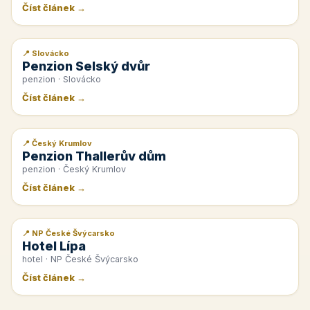
Číst článek →
📍 Slovácko
📰 PR článek
Penzion Selský dvůr
penzion · Slovácko
Číst článek →
📍 Český Krumlov
📰 PR článek
Penzion Thallerův dům
penzion · Český Krumlov
Číst článek →
📍 NP České Švýcarsko
📰 PR článek
Hotel Lípa
hotel · NP České Švýcarsko
Číst článek →