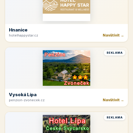
Hnanice
Navštívit →
hotelhappystar.cz
REKLAMA
Vysoká Lípa
Navštívit →
penzion-zvonecek.cz
REKLAMA