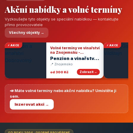
Akční nabídky a volné termíny
Vyzkoušejte tyto objekty se speciální nabídkou — kontaktujte
přímo provozovatele
Všechny objekty →
⚡ AKCE
⚡ AKCE
Volné termíny ve vinařství
na Znojemsku -
degustace vín
Penzion a vinařství
Dobrovolný
📍 Znojemsko
od 300 Kč
Zobrazit →
📣 Máte volné termíny nebo akční nabídku? Umístěte ji
sem.
Inzerovat akci →
OD ROKU 2004 · OSOBNĚ PROVĚŘENÉ