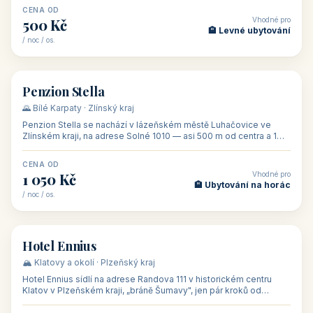
CENA OD
Vhodné pro
500 Kč
🏨 Levné ubytování
/ noc / os.
👥 44
🏡 penzion
Penzion Stella
🌄 Bílé Karpaty · Zlínský kraj
Penzion Stella se nachází v lázeňském městě Luhačovice ve
Zlínském kraji, na adrese Solné 1010 — asi 500 m od centra a 1
km od lázeňské kolo
CENA OD
Vhodné pro
1 050 Kč
🏨 Ubytování na horác
/ noc / os.
👥 50
🏨 hotel
Hotel Ennius
🏔️ Klatovy a okolí · Plzeňský kraj
Hotel Ennius sídlí na adrese Randova 111 v historickém centru
Klatov v Plzeňském kraji, „bráně Šumavy", jen pár kroků od
hlavního náměs