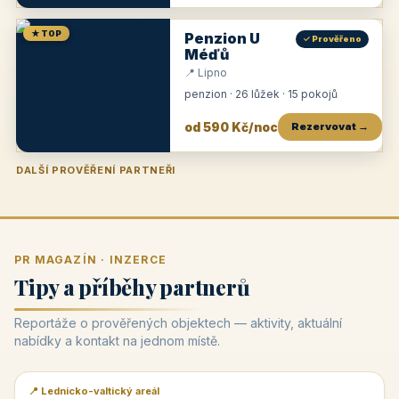
★ TOP
Penzion U
✓ Prověřeno
Méďů
📍 Lipno
penzion · 26 lůžek · 15 pokojů
od 590 Kč/noc
Rezervovat →
DALŠÍ PROVĚŘENÍ PARTNEŘI
Penzion U Zámku
Pension Faber
Penzion a vinařství Dobrovolný
Penzion a restaurace Maštal
Krčma Šatlava
Hotel Rozvoj
Penzion Zvoneček
Penzion Selský dvůr
Penzion Thallerův dům
Hotel Lípa
★
od 500 Kč
★
od 845 Kč
★
od 300 Kč
★
od 360 Kč
★
🍽️
★
od 400 Kč
★
od 550 Kč
★
od 530 Kč
★
od 1 190 Kč
★
od 450 Kč
PR MAGAZÍN · INZERCE
Tipy a příběhy partnerů
Reportáže o prověřených objektech — aktivity, aktuální
nabídky a kontakt na jednom místě.
📍 Lednicko-valtický areál
📰 PR článek