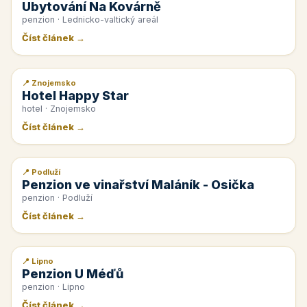
Ubytování Na Kovárně
penzion · Lednicko-valtický areál
Číst článek →
📍 Znojemsko
📰 PR článek
Hotel Happy Star
hotel · Znojemsko
Číst článek →
📍 Podluží
📰 PR článek
Penzion ve vinařství Maláník - Osička
penzion · Podluží
Číst článek →
📍 Lipno
📰 PR článek
Penzion U Méďů
penzion · Lipno
Číst článek →