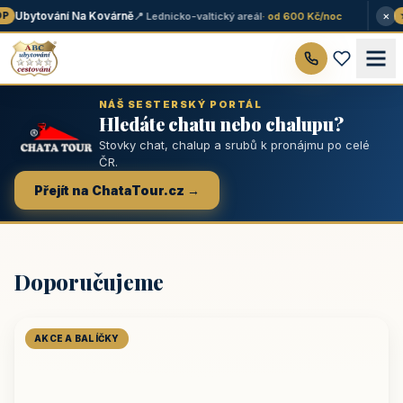
×
Ubytování Na Kovárně
📍 Lednicko-valtický areál
· od 600 Kč/noc
★
NÁŠ SESTERSKÝ PORTÁL
Hledáte chatu nebo chalupu?
Stovky chat, chalup a srubů k pronájmu po celé
ČR.
Přejít na ChataTour.cz →
Doporučujeme
AKCE A BALÍČKY