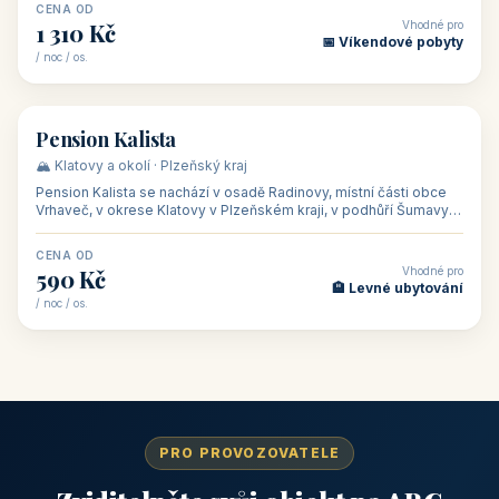
CENA OD
Vhodné pro
1 310 Kč
📅 Víkendové pobyty
/ noc / os.
👥 40
🏡 penzion
Pension Kalista
🏔️ Klatovy a okolí · Plzeňský kraj
Pension Kalista se nachází v osadě Radinovy, místní části obce
Vrhaveč, v okrese Klatovy v Plzeňském kraji, v podhůří Šumavy
— do města Klat
CENA OD
Vhodné pro
590 Kč
🏨 Levné ubytování
/ noc / os.
PRO PROVOZOVATELE