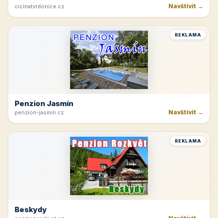
Navštívit →
cicinatvrdonice.cz
REKLAMA
Penzion Jasmín
Navštívit →
penzion-jasmin.cz
REKLAMA
Beskydy