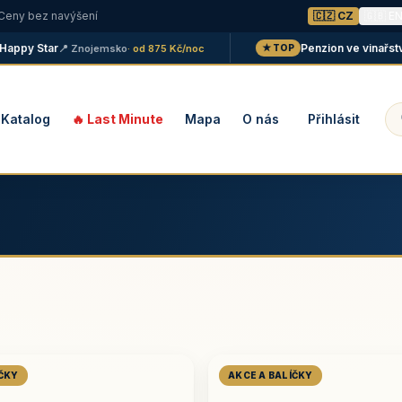
 Ceny bez navýšení
🇨🇿 CZ
🇬🇧 E
y Star
Penzion ve vinařství Ma
📍 Znojemsko
· od 875 Kč/noc
★ TOP
Katalog
🔥 Last Minute
Mapa
O nás
Přihlásit
ÍČKY
AKCE A BALÍČKY