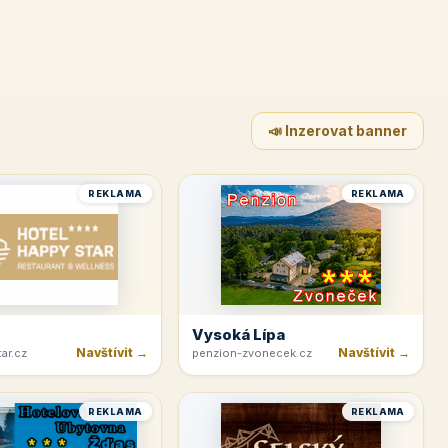
📣 Inzerovat banner
REKLAMA
REKLAMA
Vysoká Lípa
Navštívit →
Navštívit →
ar.cz
penzion-zvonecek.cz
REKLAMA
REKLAMA