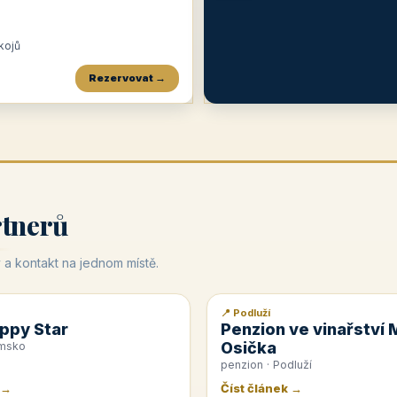
okojů
Rezervovat →
Penzion a restaurace Maštal
Krčma Šatlava
Hotel Rozvoj
★
od 360 Kč
★
🍽️
★
od 400 Kč
rtnerů
 a kontakt na jednom místě.
📍 Podluží
📰 PR článek
ppy Star
Penzion ve vinařství 
Osička
emsko
penzion · Podluží
 →
Číst článek →