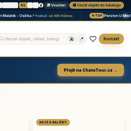
N
🇩🇪 DE
·
Kč
€
$
🎁 Voucher
🏨 Vložit objekt do katalogu
×
láník - Osička
Penzion U Méďů
📍 Podluží
· od 480 Kč/noc
📍 
★ TOP
🎤
📍
Kontakt
Přejít na ChataTour.cz →
AKCE A BALÍČKY