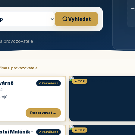
Něm
b
Vyhledat
na provozovatele
římo u provozovatele
★ TOP
várně
✓ Prověřeno
ál
okojů
Rezervovat →
★ TOP
ství Maláník -
✓ Prověřeno