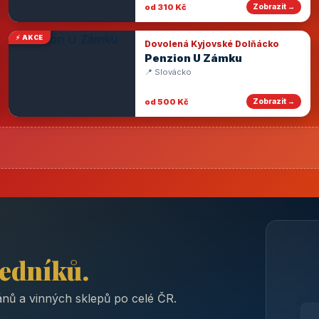
od 310 Kč
Zobrazit →
⚡ AKCE
Dovolená Kyjovské Dolňácko
Penzion U Zámku
📍 Slovácko
od 500 Kč
Zobrazit →
ředníků.
nů a vinných sklepů po celé ČR.