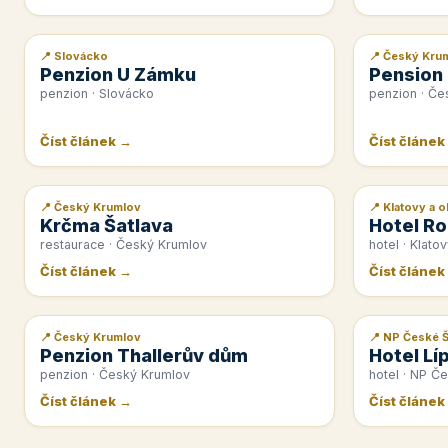
📍 Slovácko
📍 Český Kru
📰 PR článek
📰 PR článek
Penzion U Zámku
Pension
penzion · Slovácko
penzion · Če
Číst článek →
Číst článek
📍 Český Krumlov
📍 Klatovy a o
📰 PR článek
📰 PR článek
Krčma Šatlava
Hotel Ro
restaurace · Český Krumlov
hotel · Klatov
Číst článek →
Číst článek
📍 Český Krumlov
📍 NP České 
📰 PR článek
📰 PR článek
Penzion Thallerův dům
Hotel Lí
penzion · Český Krumlov
hotel · NP Č
Číst článek →
Číst článek