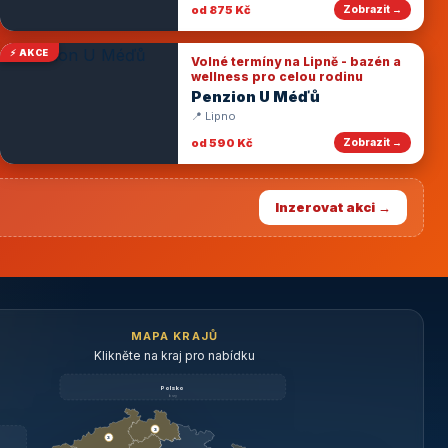
od 875 Kč
Zobrazit →
⚡ AKCE
Volné termíny na Lipně - bazén a
wellness pro celou rodinu
Penzion U Méďů
📍 Lipno
od 590 Kč
Zobrazit →
Inzerovat akci →
MAPA KRAJŮ
Klikněte na kraj pro nabídku
Polsko
brzy
3
3