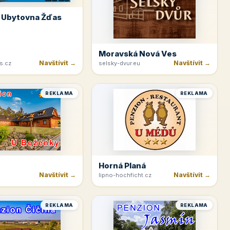
 Ubytovna Žďas
Moravská Nová Ves
Navštívit →
Navštívit →
s.cz
selsky-dvur.eu
REKLAMA
REKLAMA
Horná Planá
Navštívit →
Navštívit →
lipno-hochficht.cz
REKLAMA
REKLAMA