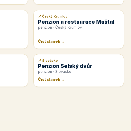
📍 Český Krumlov
📰 PR článek
Penzion a restaurace Maštal
penzion · Český Krumlov
Číst článek →
📍 Slovácko
📰 PR článek
Penzion Selský dvůr
penzion · Slovácko
Číst článek →