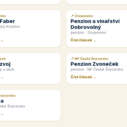
mlov
📍 Znojemsko
📰 PR článek
 Faber
Penzion a vinařství
Dobrovolný
ský Krumlov
penzion · Znojemsko
 →
Číst článek →
kolí
📍 NP České Švýcarsko
📰 PR článek
zvoj
Penzion Zvoneček
y a okolí
penzion · NP České Švýcarsko
 →
Číst článek →
Švýcarsko
pa
eské Švýcarsko
 →