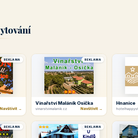
ytování
REKLAMA
REKLAMA
Vinařství Maláník Osička
Hnanice
Navštívit →
Navštívit →
vinarstvimalanik.cz
hotelhappyst
REKLAMA
REKLAMA