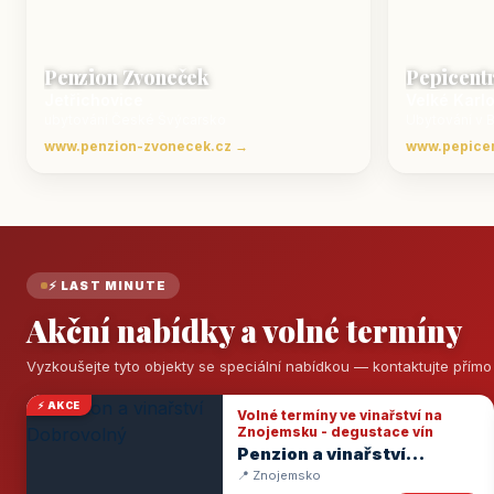
Penzion Zvoneček
Pepicent
Jetřichovice
Velké Karl
ubytování České Švýcarsko
Ubytování v 
www.penzion-zvonecek.cz →
www.pepice
⚡ LAST MINUTE
Akční nabídky a volné termíny
Vyzkoušejte tyto objekty se speciální nabídkou — kontaktujte přím
⚡ AKCE
Volné termíny ve vinařství na
Znojemsku - degustace vín
Penzion a vinařství
Dobrovolný
📍 Znojemsko