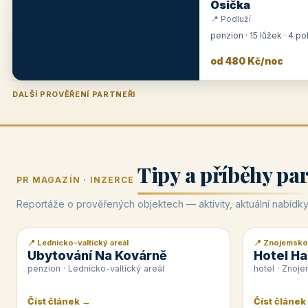
Osička
📍 Podluží
penzion · 15 lůžek · 4 p
od 480 Kč/noc
DALŠÍ PROVĚŘENÍ PARTNEŘI
Penzion U Zámku
Pension Faber
Penzion a vinařství Dobrovolný
Hotel Lípa
★
od 500 Kč
★
od 845 Kč
★
od 300 Kč
★
od 450 Kč
Tipy a příběhy pa
PR MAGAZÍN · INZERCE
Reportáže o prověřených objektech — aktivity, aktuální nabídky
📍 Lednicko-valtický areál
📍 Znojemsko
📰 PR článek
📰 PR článek
Ubytování Na Kovárně
Hotel Ha
penzion · Lednicko-valtický areál
hotel · Znoj
Číst článek →
Číst článek