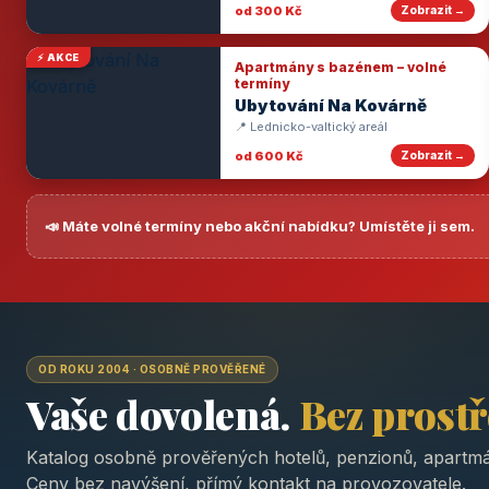
od 300 Kč
Zobrazit →
⚡ AKCE
Apartmány s bazénem – volné
termíny
Ubytování Na Kovárně
📍 Lednicko-valtický areál
od 600 Kč
Zobrazit →
📣 Máte volné termíny nebo akční nabídku? Umístěte ji sem.
OD ROKU 2004 · OSOBNĚ PROVĚŘENÉ
Vaše dovolená.
Bez prost
Katalog osobně prověřených hotelů, penzionů, apartmá
Ceny bez navýšení, přímý kontakt na provozovatele.