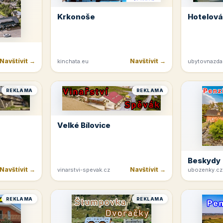
Krkonoše
Hotelová
Navštívit →
Navštívit →
kinchata.eu
ubytovnazda
REKLAMA
REKLAMA
Velké Bílovice
Beskydy
Navštívit →
Navštívit →
vinarstvi-spevak.cz
ubozenky.cz
REKLAMA
REKLAMA