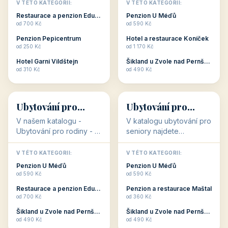
objekty, které s aktivní
objekty, které nabízí
V TÉTO KATEGORII:
V TÉTO KATEGORII:
dovolenou přímo
cenově dostupné
Restaurace a penzion Eduard
Penzion U Méďů
souvisejí. Aktivní
ubytování v ČR. Budete
od 700 Kč
od 590 Kč
dovolená nebo aktivní
překvapeni, že i v nižší
Penzion Pepicentrum
Hotel a restaurace Koníček
odpočinek jso...
c...
od 250 Kč
od 1 170 Kč
Hotel Garni Vildštejn
Šikland u Zvole nad Pernštejnem
👨‍👩‍👧‍👦
🧓
od 310 Kč
od 490 Kč
👨‍👩‍👧‍👦
🧓
34 objektů
33 objektů
Ubytování pro
Ubytování pro
rodiny
seniory
V našem katalogu -
V katalogu ubytování pro
Ubytování pro rodiny -
seniory najdete
jsou pro Vás připraveny
penziony a hotely, které
objekty, které svojí
jsou přizpůsobeny pro
V TÉTO KATEGORII:
V TÉTO KATEGORII:
polohou či vybaveností,
ubytování klientů vyššího
Penzion U Méďů
Penzion U Méďů
nabízí klidné ubytování
věku. Některé z nich
od 590 Kč
od 590 Kč
pro rodiny. Penziony,...
nabízí speciální balíč...
Restaurace a penzion Eduard
Penzion a restaurace Maštal
od 700 Kč
od 360 Kč
Šikland u Zvole nad Pernštejnem
Šikland u Zvole nad Pernštejnem
💕
🚴
od 490 Kč
od 490 Kč