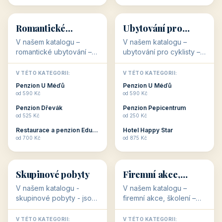
💕
🚴
32 objektů
32 objektů
Romantické
Ubytování pro
ubytování
cyklisty
V našem katalogu –
V našem katalogu –
romantické ubytování –
ubytování pro cyklisty –
jsou pro Vás připraveny
jsou pro Vás připraveny
objekty, které svojí
objekty, které jsou na
V TÉTO KATEGORII:
V TÉTO KATEGORII:
stavbou, polohou anebo
milovníky cykloturistiky
Penzion U Méďů
Penzion U Méďů
zaměřením nabízí
připraveny. Většinou mají
od 590 Kč
od 590 Kč
romantické pobyty.
přímo kolárny a...
Penzion Dřevák
Penzion Pepicentrum
Romantické ...
od 525 Kč
od 250 Kč
Restaurace a penzion Eduard
Hotel Happy Star
👥
💼
od 700 Kč
od 875 Kč
👥
💼
32 objektů
31 objektů
Skupinové pobyty
Firemní akce,
školení
V našem katalogu -
V našem katalogu –
skupinové pobyty - jsou
firemní akce, školení –
pro Vás připraveny
jsou pro Vás připraveny
objekty, které nabízí
objekty, které mají
V TÉTO KATEGORII:
V TÉTO KATEGORII: