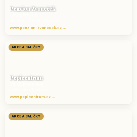
Penzion Zvoneček
Jetřichovice
ubytování České Švýcarsko
www.penzion-zvonecek.cz →
AKCE A BALÍČKY
Pepicentrum
Velké Karlovice
Ubytování v Beskydech
www.pepicentrum.cz →
AKCE A BALÍČKY