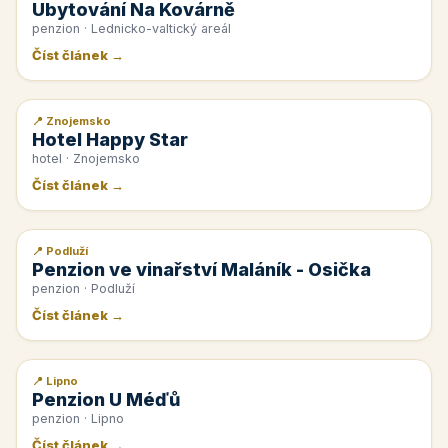
Ubytování Na Kovárně
penzion · Lednicko-valtický areál
Číst článek →
📍 Znojemsko
📰 PR článek
Hotel Happy Star
hotel · Znojemsko
Číst článek →
📍 Podluží
📰 PR článek
Penzion ve vinařství Maláník - Osička
penzion · Podluží
Číst článek →
📍 Lipno
📰 PR článek
Penzion U Méďů
penzion · Lipno
Číst článek →