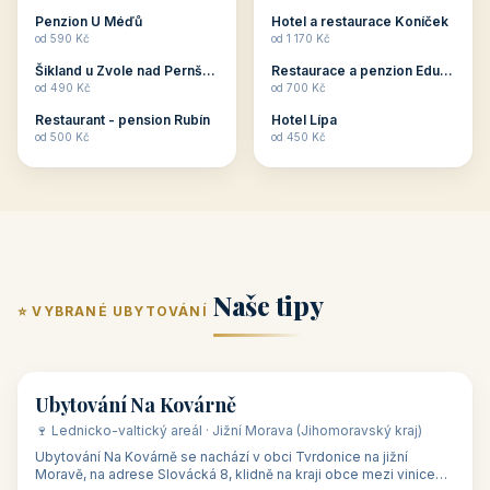
ubytování skupin v
zkušenosti pořádat i
Penzion U Méďů
Hotel a restaurace Koníček
penzionech, hotelích a
menší firemní akce a
od 590 Kč
od 1 170 Kč
apartmánech v ČR.
firemní školení, ale také
Šikland u Zvole nad Pernštejnem
Restaurace a penzion Eduard
Budete překva...
ob...
od 490 Kč
od 700 Kč
Restaurant - pension Rubín
Hotel Lípa
od 500 Kč
od 450 Kč
Naše tipy
⭐ VYBRANÉ UBYTOVÁNÍ
👥 17
🏡 penzion
Ubytování Na Kovárně
🍷 Lednicko-valtický areál · Jižní Morava (Jihomoravský kraj)
Ubytování Na Kovárně se nachází v obci Tvrdonice na jižní
Moravě, na adrese Slovácká 8, klidně na kraji obce mezi vinicemi,