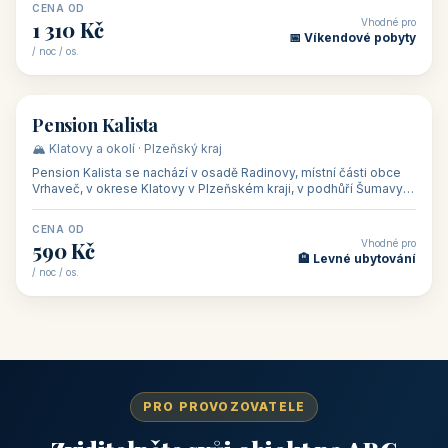
CENA OD
Vhodné pro
1 310 Kč
📅 Víkendové pobyty
/ noc / os.
👥 40
🏡 penzion
Pension Kalista
🏔️ Klatovy a okolí · Plzeňský kraj
Pension Kalista se nachází v osadě Radinovy, místní části obce
Vrhaveč, v okrese Klatovy v Plzeňském kraji, v podhůří Šumavy
— do města Klat
CENA OD
Vhodné pro
590 Kč
🏨 Levné ubytování
/ noc / os.
PRO PROVOZOVATELE