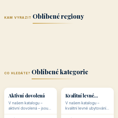
Jižní Morava
Jižní Čechy
(Jihomoravský
(Jihočeský
Střední Čechy
Oblíbené regiony
kraj)
Karlovarský
kraj)
KAM VYRAZIT
Zlínský kraj
Žilinský
(Středočeský
11 objektů
kraj
9 objektů
Liberecký kraj
6 objektů
Plzeňský kraj
4 objekty
kraj)
3 objekty
3 objekty
3 objekty
3 objekty
Oblíbené kategorie
CO HLEDÁTE?
🥾
💰
🥾
💰
36 objektů
34 objektů
Aktivní dovolená
Kvalitní levné
ubytování
V našem katalogu –
V našem katalogu –
aktivní dovolená – jsou
kvalitní levné ubytování –
pro Vás připraveny
jsou pro Vás připraveny