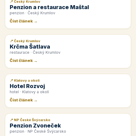
📍 Český Krumlov
📰 PR článek
Penzion a restaurace Maštal
penzion · Český Krumlov
Číst článek →
📍 Český Krumlov
📰 PR článek
Krčma Šatlava
restaurace · Český Krumlov
Číst článek →
📍 Klatovy a okolí
📰 PR článek
Hotel Rozvoj
hotel · Klatovy a okolí
Číst článek →
📍 NP České Švýcarsko
📰 PR článek
Penzion Zvoneček
penzion · NP České Švýcarsko