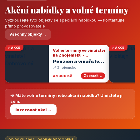
Akční nabídky a volné termíny
Vyzkoušejte tyto objekty se speciální nabídkou — kontaktujte
přímo provozovatele
Všechny objekty →
⚡ AKCE
⚡ AKCE
Volné termíny ve vinařství
na Znojemsku -
degustace vín
Penzion a vinařství
Dobrovolný
📍 Znojemsko
od 300 Kč
Zobrazit →
📣 Máte volné termíny nebo akční nabídku? Umístěte ji
sem.
Inzerovat akci →
OD ROKU 2004 · OSOBNĚ PROVĚŘENÉ