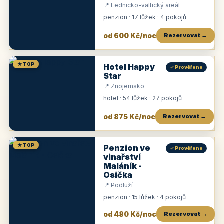
📍 Lednicko-valtický areál
penzion · 17 lůžek · 4 pokojů
od 600 Kč/noc
Rezervovat →
★ TOP
Hotel Happy
✓ Prověřeno
Star
📍 Znojemsko
hotel · 54 lůžek · 27 pokojů
od 875 Kč/noc
Rezervovat →
★ TOP
Penzion ve
✓ Prověřeno
vinařství
Maláník -
Osička
📍 Podluží
penzion · 15 lůžek · 4 pokojů
od 480 Kč/noc
Rezervovat →