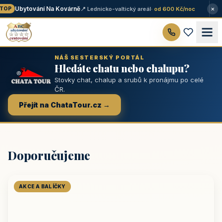
×
Ubytování Na Kovárně
📍 Lednicko-valtický areál
· od 600 Kč/noc
OP
NÁŠ SESTERSKÝ PORTÁL
Hledáte chatu nebo chalupu?
Stovky chat, chalup a srubů k pronájmu po celé
ČR.
Přejít na ChataTour.cz →
Doporučujeme
AKCE A BALÍČKY