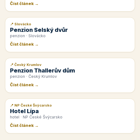
Číst článek →
📍 Slovácko
📰 PR článek
Penzion Selský dvůr
penzion · Slovácko
Číst článek →
📍 Český Krumlov
📰 PR článek
Penzion Thallerův dům
penzion · Český Krumlov
Číst článek →
📍 NP České Švýcarsko
📰 PR článek
Hotel Lípa
hotel · NP České Švýcarsko
Číst článek →