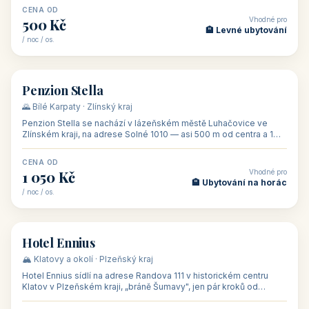
CENA OD
Vhodné pro
500 Kč
🏨 Levné ubytování
/ noc / os.
👥 44
🏡 penzion
Penzion Stella
🌄 Bílé Karpaty · Zlínský kraj
Penzion Stella se nachází v lázeňském městě Luhačovice ve
Zlínském kraji, na adrese Solné 1010 — asi 500 m od centra a 1
km od lázeňské kolo
CENA OD
Vhodné pro
1 050 Kč
🏨 Ubytování na horác
/ noc / os.
👥 50
🏨 hotel
Hotel Ennius
🏔️ Klatovy a okolí · Plzeňský kraj
Hotel Ennius sídlí na adrese Randova 111 v historickém centru
Klatov v Plzeňském kraji, „bráně Šumavy", jen pár kroků od
hlavního náměs