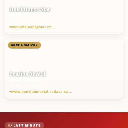
Hotel Happy Star
Hnanice
Luxusní ubytování jižní Morava
www.hotelhappystar.cz →
AKCE A BALÍČKY
Penzion Maštal
Český Krumlov
Penzion a restaurace
wwww.penzionmastal.satlava.cz →
⚡ LAST MINUTE