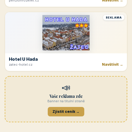
Navštívit →
penzionrozkvet.cz
REKLAMA
Hotel U Hada
Navštívit →
zatec-hotel.cz
📣
Vaše reklama zde
Banner na titulní straně
Zjistit ceník →