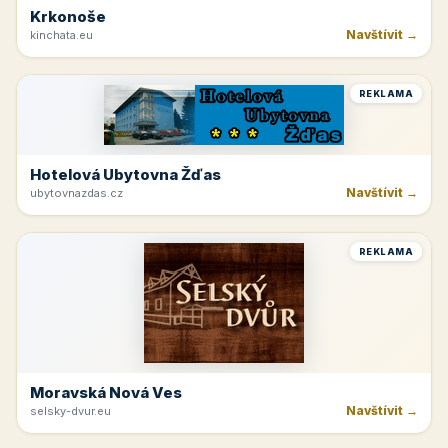
Krkonoše
Navštívit →
kinchata.eu
REKLAMA
Hotelová Ubytovna Žďas
Navštívit →
ubytovnazdas.cz
REKLAMA
Moravská Nová Ves
Navštívit →
selsky-dvur.eu