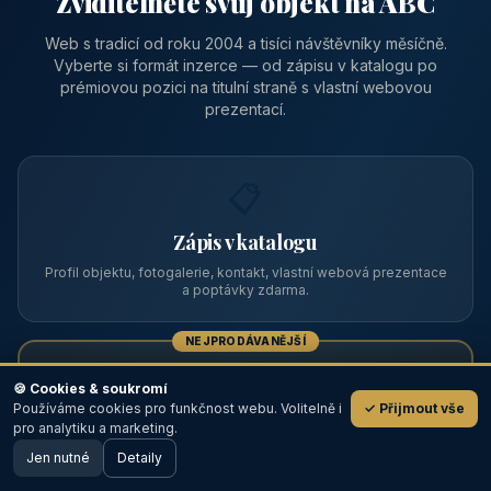
Zviditelněte svůj objekt na ABC
Web s tradicí od roku 2004 a tisíci návštěvníky měsíčně.
Vyberte si formát inzerce — od zápisu v katalogu po
prémiovou pozici na titulní straně s vlastní webovou
prezentací.
📋
Zápis v katalogu
Profil objektu, fotogalerie, kontakt, vlastní webová prezentace
a poptávky zdarma.
NEJPRODÁVANĚJŠÍ
⭐
🍪 Cookies & soukromí
Používáme cookies pro funkčnost webu. Volitelně i
✓ Přijmout vše
💬
Prémiový partner
pro analytiku a marketing.
Jen nutné
TOP pozice na titulce, přednost ve výpisech, zlatý odznak a
Detaily
🖥️ Desktop verze
Design
banner.