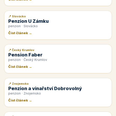
📍 Slovácko
📰 PR článek
Penzion U Zámku
penzion · Slovácko
Číst článek →
📍 Český Krumlov
📰 PR článek
Pension Faber
penzion · Český Krumlov
Číst článek →
📍 Znojemsko
📰 PR článek
Penzion a vinařství Dobrovolný
penzion · Znojemsko
Číst článek →