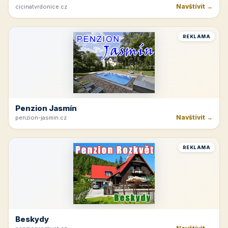
Navštívit →
cicinatvrdonice.cz
REKLAMA
Penzion Jasmín
Navštívit →
penzion-jasmin.cz
REKLAMA
Beskydy