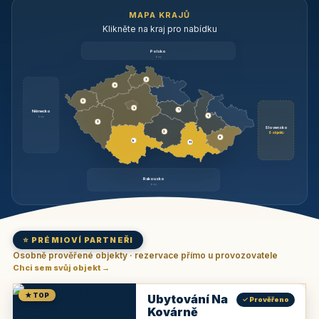
MAPA KRAJŮ
Klikněte na kraj pro nabídku
Polsko
brzy
3
3
3
3
1
Německo
1
brzy
3
Slovensko
2
6 objektů
6
9
11
Rakousko
brzy
⭐ PRÉMIOVÍ PARTNEŘI
Osobně prověřené objekty · rezervace přímo u provozovatele
Chci sem svůj objekt →
★ TOP
Ubytování Na
✓ Prověřeno
Kovárně