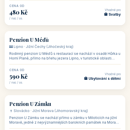
CENA OD
Vhodné pro
480 Kč
🏨 Svatby
/ noc / os.
👥 26
🏡 penzion
Penzion U Méďů
🏰 Lipno · Jižní Čechy (Jihočeský kraj)
Rodinný penzion U Méďů s restaurací se nachází v osadě Hůrka u
Horní Plané, přímo na břehu jezera Lipno, v turistické oblasti
Šumava. Pokoje
CENA OD
Vhodné pro
590 Kč
🏨 Ubytování s dětmi
/ noc / os.
👥 28
🏡 penzion
Penzion U Zámku
🍷 Slovácko · Jižní Morava (Jihomoravský kraj)
Penzion U Zámku se nachází přímo u zámku v Miloticích na jižní
Moravě, jedné z nejvýznamnějších barokních památek na Moravě,
v budově bývalé