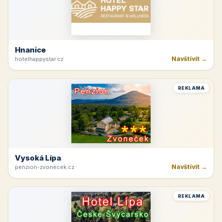
Hnanice
Navštívit →
hotelhappystar.cz
REKLAMA
Vysoká Lípa
Navštívit →
penzion-zvonecek.cz
REKLAMA