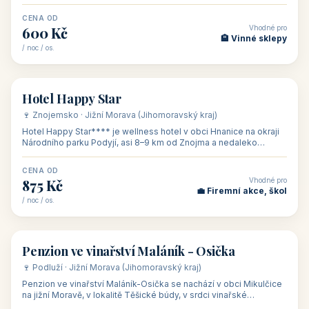
asi 8 km od dáln
CENA OD
Vhodné pro
600 Kč
🏨 Vinné sklepy
/ noc / os.
👥 54
🏨 hotel
Hotel Happy Star
🍷 Znojemsko · Jižní Morava (Jihomoravský kraj)
Hotel Happy Star**** je wellness hotel v obci Hnanice na okraji
Národního parku Podyjí, asi 8–9 km od Znojma a nedaleko
rakouských hranic, v
CENA OD
Vhodné pro
875 Kč
💼 Firemní akce, škol
/ noc / os.
👥 15
🏡 penzion
Penzion ve vinařství Maláník - Osička
🍷 Podluží · Jižní Morava (Jihomoravský kraj)
Penzion ve vinařství Maláník-Osička se nachází v obci Mikulčice
na jižní Moravě, v lokalitě Těšické búdy, v srdci vinařské
podoblasti Slovác