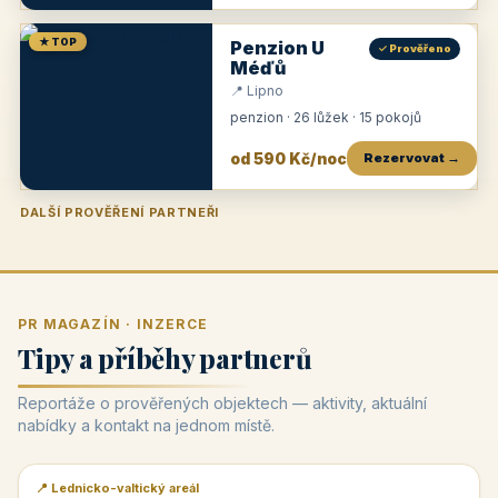
★ TOP
Penzion U
✓ Prověřeno
Méďů
📍 Lipno
penzion · 26 lůžek · 15 pokojů
od 590 Kč/noc
Rezervovat →
DALŠÍ PROVĚŘENÍ PARTNEŘI
Penzion U Zámku
Pension Faber
Penzion a vinařství Dobrovolný
Penzion a restaurace Maštal
Krčma Šatlava
Hotel Rozvoj
Penzion Zvoneček
Penzion Selský dvůr
Penzion Thallerův dům
Hotel Lípa
★
od 500 Kč
★
od 845 Kč
★
od 300 Kč
★
od 360 Kč
★
🍽️
★
od 400 Kč
★
od 550 Kč
★
od 530 Kč
★
od 1 190 Kč
★
od 450 Kč
PR MAGAZÍN · INZERCE
Tipy a příběhy partnerů
Reportáže o prověřených objektech — aktivity, aktuální
nabídky a kontakt na jednom místě.
📍 Lednicko-valtický areál
📰 PR článek