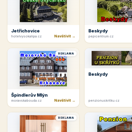
Jetřichovice
Beskydy
Navštívit →
hotelvysokalipa.cz
pepicentrum.cz
REKLAMA
Beskydy
Špindlerův Mlýn
Navštívit →
moravskabouda.cz
penzionuskritku.cz
REKLAMA