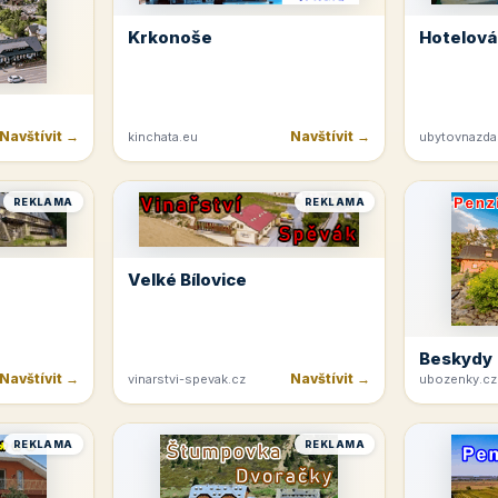
Krkonoše
Hotelová
Navštívit →
Navštívit →
kinchata.eu
ubytovnazda
REKLAMA
REKLAMA
Velké Bílovice
Beskydy
Navštívit →
Navštívit →
vinarstvi-spevak.cz
ubozenky.cz
REKLAMA
REKLAMA