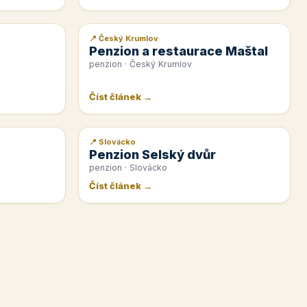
📍 Český Krumlov
📰 PR článek
Penzion a restaurace Maštal
penzion · Český Krumlov
Číst článek →
📍 Slovácko
📰 PR článek
Penzion Selský dvůr
penzion · Slovácko
Číst článek →