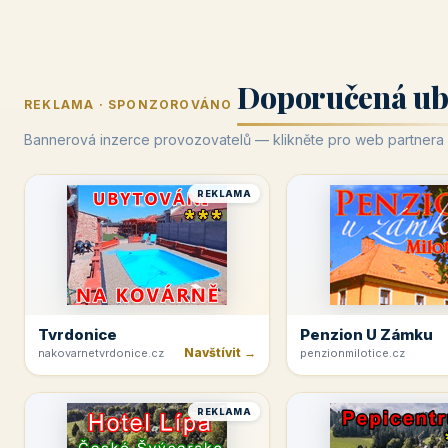
Doporučená ub
REKLAMA · SPONZOROVÁNO
Bannerová inzerce provozovatelů — klikněte pro web partnera
REKLAMA
Tvrdonice
Penzion U Zámku
Navštívit →
nakovarnetvrdonice.cz
penzionmilotice.cz
REKLAMA