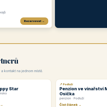
okojů
Rezervovat →
Penzion a restaurace Maštal
Krčma Šatlava
Hotel Rozvoj
★
od 360 Kč
★
🍽️
★
od 400 Kč
rtnerů
 a kontakt na jednom místě.
📍 Podluží
📰 PR článek
ppy Star
Penzion ve vinařství 
Osička
emsko
penzion · Podluží
 →
Číst článek →