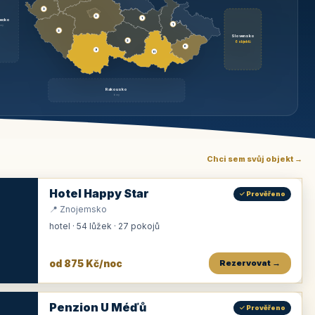
3
3
1
ecko
1
rzy
3
Slovensko
2
6 objektů
6
9
11
Rakousko
brzy
Chci sem svůj objekt →
Hotel Happy Star
✓ Prověřeno
📍 Znojemsko
hotel · 54 lůžek · 27 pokojů
od 875 Kč/noc
Rezervovat →
Penzion U Méďů
✓ Prověřeno