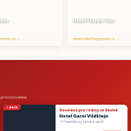
rum
Hotel Happy Star
ovice
Hnanice
Beskydech
Luxusní ubytování jižní Morava
ntrum.cz →
www.hotelhappystar.cz →
o provozovatele
⚡ AKCE
Dovolená pro rodiny ve Skalné
Hotel Garni Vildštejn
📍 Františkovy Lázně a okolí