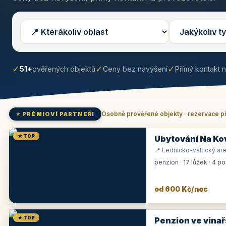
✓
✓
✓
51+
ověřených objektů
Ceny bez navýšení
Přímý kontakt 
Osobně prověřené objekty · rezervace p
⭐ PRÉMIOVÍ PARTNEŘI
★ TOP
Ubytování Na Ko
📍 Lednicko-valtický are
penzion · 17 lůžek · 4 p
od 600 Kč/noc
★ TOP
Penzion ve vinař