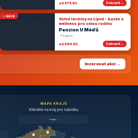
od 875 Kč
Zobrazit →
⚡ AKCE
Volné termíny na Lipně - bazén a
wellness pro celou rodinu
Penzion U Méďů
📍 Lipno
od 590 Kč
Zobrazit →
Inzerovat akci →
MAPA KRAJŮ
Klikněte na kraj pro nabídku
Polsko
brzy
3
3