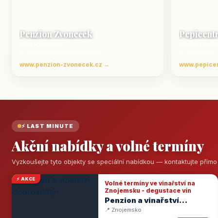
Penzion Zvoneček
Pepicent
Jetřichovice
Velké Karl
ubytování České Švýcarsko
Ubytování v 
www.penzion-zvonecek.cz →
www.pepice
⚡ LAST MINUTE
Akční nabídky a volné termíny
Vyzkoušejte tyto objekty se speciální nabídkou — kontaktujte přím
⚡ AKCE
Volné termíny ve vinařství na
Znojemsku - degustace vín
Penzion a vinařství
Dobrovolný
📍 Znojemsko