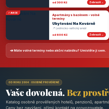
od 300 Kč
Zobrazit →
⚡ AKCE
Apartmány s bazénem – volné
termíny
Ubytování Na Kovárně
📍 Lednicko-valtický areál
od 600 Kč
Zobrazit →
📣 Máte volné termíny nebo akční nabídku? Umístěte ji sem.
OD ROKU 2004 · OSOBNĚ PROVĚŘENÉ
Vaše dovolená.
Bez prost
Katalog osobně prověřených hotelů, penzionů, apartmá
Ceny bez navýšení, přímý kontakt na provozovatele.