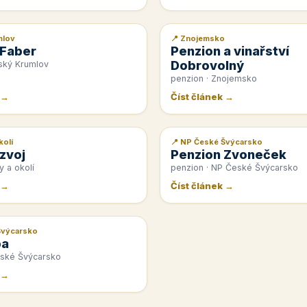
mlov
📍 Znojemsko
📰 PR článek
 Faber
Penzion a vinařství
Dobrovolný
ský Krumlov
penzion · Znojemsko
 →
Číst článek →
kolí
📍 NP České Švýcarsko
📰 PR článek
zvoj
Penzion Zvoneček
y a okolí
penzion · NP České Švýcarsko
 →
Číst článek →
Švýcarsko
pa
eské Švýcarsko
 →