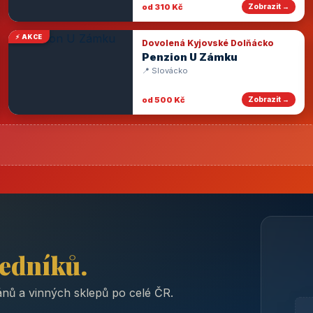
od 310 Kč
Zobrazit →
⚡ AKCE
Dovolená Kyjovské Dolňácko
Penzion U Zámku
📍 Slovácko
od 500 Kč
Zobrazit →
ředníků.
nů a vinných sklepů po celé ČR.