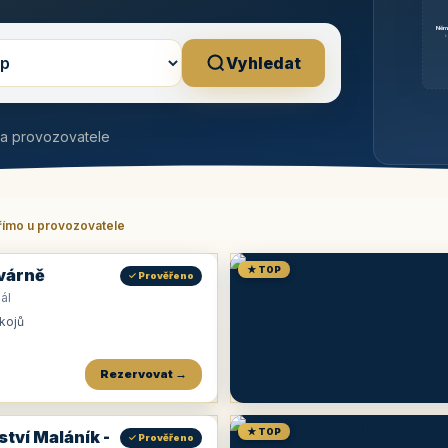
Něm
b
Vyhledat
na provozovatele
římo u provozovatele
★ TOP
várně
✓ Prověřeno
ál
okojů
Rezervovat →
★ TOP
ství Maláník -
✓ Prověřeno