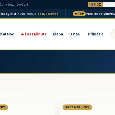
 Ceny bez navýšení
🇨🇿 CZ
🇬🇧 E
y Star
Penzion ve vinařství Ma
📍 Znojemsko
· od 875 Kč/noc
★ TOP
Katalog
🔥 Last Minute
Mapa
O nás
Přihlásit
ÍČKY
AKCE A BALÍČKY