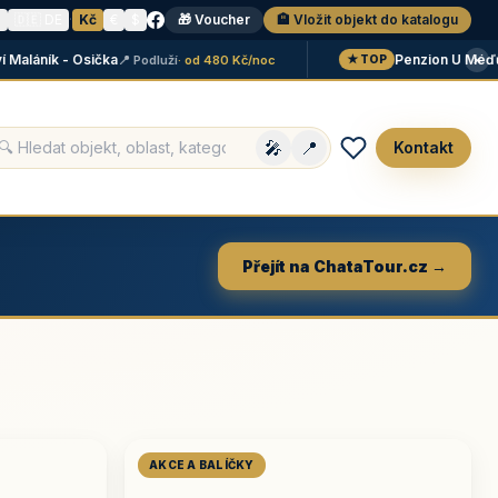
N
🇩🇪 DE
·
Kč
€
$
🎁 Voucher
🏨 Vložit objekt do katalogu
×
láník - Osička
Penzion U Méďů
📍 Podluží
· od 480 Kč/noc
📍 L
★ TOP
🎤
📍
Kontakt
Přejít na ChataTour.cz →
AKCE A BALÍČKY