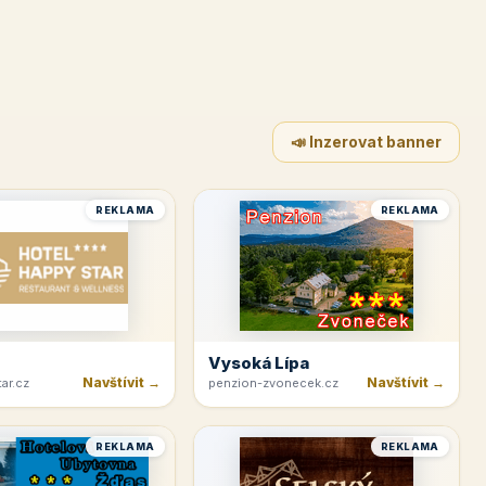
📣 Inzerovat banner
REKLAMA
REKLAMA
Vysoká Lípa
Navštívit →
Navštívit →
ar.cz
penzion-zvonecek.cz
REKLAMA
REKLAMA