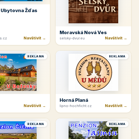
 Ubytovna Žďas
Moravská Nová Ves
Navštívit →
Navštívit →
s.cz
selsky-dvur.eu
REKLAMA
REKLAMA
Horná Planá
Navštívit →
Navštívit →
lipno-hochficht.cz
REKLAMA
REKLAMA