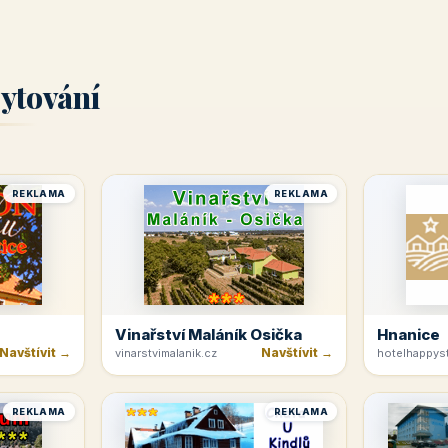
ytování
REKLAMA
REKLAMA
Vinařství Maláník Osička
Hnanice
Navštívit →
Navštívit →
vinarstvimalanik.cz
hotelhappyst
REKLAMA
REKLAMA