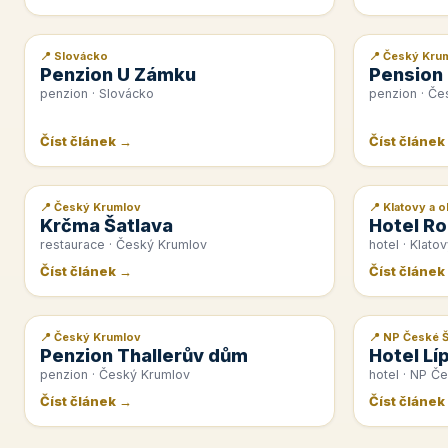
📍 Slovácko
📍 Český Kru
📰 PR článek
📰 PR článek
Penzion U Zámku
Pension
penzion · Slovácko
penzion · Če
Číst článek →
Číst článek
📍 Český Krumlov
📍 Klatovy a o
📰 PR článek
📰 PR článek
Krčma Šatlava
Hotel Ro
restaurace · Český Krumlov
hotel · Klatov
Číst článek →
Číst článek
📍 Český Krumlov
📍 NP České 
📰 PR článek
📰 PR článek
Penzion Thallerův dům
Hotel Lí
penzion · Český Krumlov
hotel · NP Č
Číst článek →
Číst článek