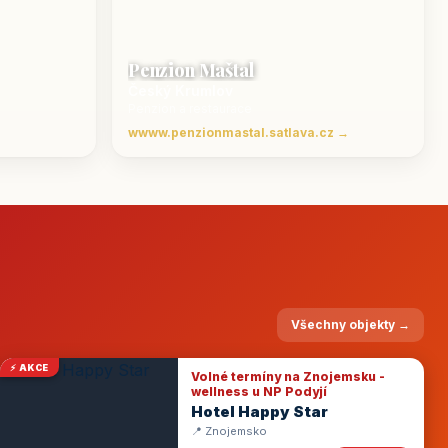
Penzion Maštal
Český Krumlov
Penzion a restaurace
wwww.penzionmastal.satlava.cz →
Všechny objekty →
⚡ AKCE
Volné termíny na Znojemsku -
wellness u NP Podyjí
Hotel Happy Star
📍 Znojemsko