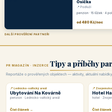
Osička
📍 Podluží
penzion · 15 lůžek · 4 p
od 480 Kč/noc
DALŠÍ PROVĚŘENÍ PARTNEŘI
Penzion U Zámku
Pension Faber
Penzion a vinařství Dobrovolný
Hotel Lípa
★
od 500 Kč
★
od 845 Kč
★
od 300 Kč
★
od 450 Kč
Tipy a příběhy pa
PR MAGAZÍN · INZERCE
Reportáže o prověřených objektech — aktivity, aktuální nabídky
📍 Lednicko-valtický areál
📍 Znojemsko
📰 PR článek
📰 PR článek
Ubytování Na Kovárně
Hotel Ha
penzion · Lednicko-valtický areál
hotel · Znoj
Číst článek →
Číst článek