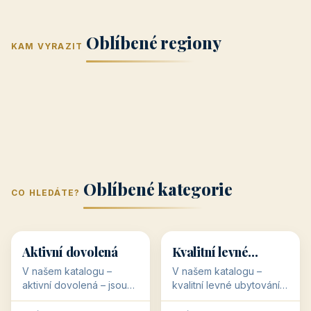
Jižní Morava
Jižní Čechy
(Jihomoravský
(Jihočeský
Střední Čechy
Oblíbené regiony
kraj)
Karlovarský
kraj)
KAM VYRAZIT
Zlínský kraj
Žilinský
(Středočeský
11 objektů
kraj
9 objektů
Liberecký kraj
6 objektů
Plzeňský kraj
4 objekty
kraj)
3 objekty
3 objekty
3 objekty
3 objekty
Oblíbené kategorie
CO HLEDÁTE?
🥾
💰
🥾
💰
36 objektů
34 objektů
Aktivní dovolená
Kvalitní levné
ubytování
V našem katalogu –
V našem katalogu –
aktivní dovolená – jsou
kvalitní levné ubytování –
pro Vás připraveny
jsou pro Vás připraveny