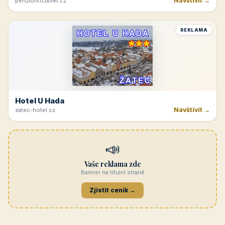
Navštívit →
penzionrozkvet.cz
REKLAMA
Hotel U Hada
Navštívit →
zatec-hotel.cz
📣
Vaše reklama zde
Banner na titulní straně
Zjistit ceník →