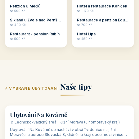
ubytování skupin v
zkušenosti pořádat i
Penzion U Méďů
Hotel a restaurace Koníček
penzionech, hotelích a
menší firemní akce a
od 590 Kč
od 1 170 Kč
apartmánech v ČR.
firemní školení, ale také
Šikland u Zvole nad Pernštejnem
Restaurace a penzion Eduard
Budete překva...
ob...
od 490 Kč
od 700 Kč
Restaurant - pension Rubín
Hotel Lípa
od 500 Kč
od 450 Kč
Naše tipy
⭐ VYBRANÉ UBYTOVÁNÍ
👥 17
🏡 penzion
Ubytování Na Kovárně
🍷 Lednicko-valtický areál · Jižní Morava (Jihomoravský kraj)
Ubytování Na Kovárně se nachází v obci Tvrdonice na jižní
Moravě, na adrese Slovácká 8, klidně na kraji obce mezi vinicemi,