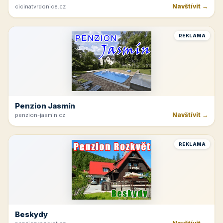
Navštívit →
cicinatvrdonice.cz
REKLAMA
Penzion Jasmín
Navštívit →
penzion-jasmin.cz
REKLAMA
Beskydy