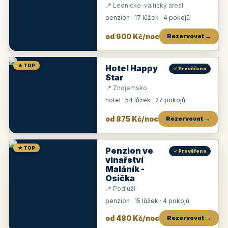
📍 Lednicko-valtický areál
penzion · 17 lůžek · 4 pokojů
od 600 Kč/noc
Rezervovat →
★ TOP
Hotel Happy
✓ Prověřeno
Star
📍 Znojemsko
hotel · 54 lůžek · 27 pokojů
od 875 Kč/noc
Rezervovat →
★ TOP
Penzion ve
✓ Prověřeno
vinařství
Maláník -
Osička
📍 Podluží
penzion · 15 lůžek · 4 pokojů
od 480 Kč/noc
Rezervovat →