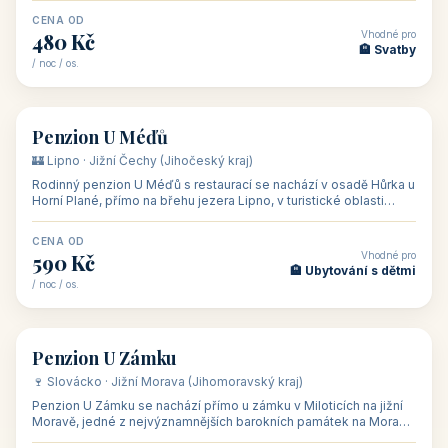
CENA OD
Vhodné pro
480 Kč
🏨 Svatby
/ noc / os.
👥 26
🏡 penzion
Penzion U Méďů
🏰 Lipno · Jižní Čechy (Jihočeský kraj)
Rodinný penzion U Méďů s restaurací se nachází v osadě Hůrka u
Horní Plané, přímo na břehu jezera Lipno, v turistické oblasti
Šumava. Pokoje
CENA OD
Vhodné pro
590 Kč
🏨 Ubytování s dětmi
/ noc / os.
👥 28
🏡 penzion
Penzion U Zámku
🍷 Slovácko · Jižní Morava (Jihomoravský kraj)
Penzion U Zámku se nachází přímo u zámku v Miloticích na jižní
Moravě, jedné z nejvýznamnějších barokních památek na Moravě,
v budově bývalé