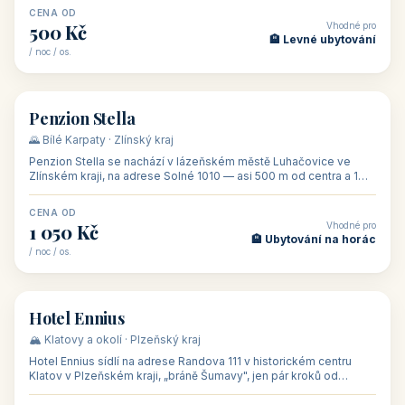
CENA OD
Vhodné pro
500 Kč
🏨 Levné ubytování
/ noc / os.
👥 44
🏡 penzion
Penzion Stella
🌄 Bílé Karpaty · Zlínský kraj
Penzion Stella se nachází v lázeňském městě Luhačovice ve
Zlínském kraji, na adrese Solné 1010 — asi 500 m od centra a 1
km od lázeňské kolo
CENA OD
Vhodné pro
1 050 Kč
🏨 Ubytování na horác
/ noc / os.
👥 50
🏨 hotel
Hotel Ennius
🏔️ Klatovy a okolí · Plzeňský kraj
Hotel Ennius sídlí na adrese Randova 111 v historickém centru
Klatov v Plzeňském kraji, „bráně Šumavy", jen pár kroků od
hlavního náměs