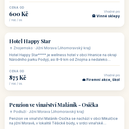
asi 8 km od dáln
CENA OD
Vhodné pro
600 Kč
🏨 Vinné sklepy
/ noc / os.
👥 54
🏨 hotel
Hotel Happy Star
🍷 Znojemsko · Jižní Morava (Jihomoravský kraj)
Hotel Happy Star**** je wellness hotel v obci Hnanice na okraji
Národního parku Podyjí, asi 8–9 km od Znojma a nedaleko
rakouských hranic, v
CENA OD
Vhodné pro
875 Kč
💼 Firemní akce, škol
/ noc / os.
👥 15
🏡 penzion
Penzion ve vinařství Maláník - Osička
🍷 Podluží · Jižní Morava (Jihomoravský kraj)
Penzion ve vinařství Maláník-Osička se nachází v obci Mikulčice
na jižní Moravě, v lokalitě Těšické búdy, v srdci vinařské
podoblasti Slovác