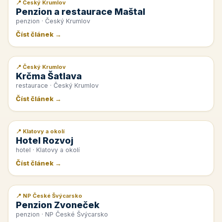
📍 Český Krumlov
📰 PR článek
Penzion a restaurace Maštal
penzion · Český Krumlov
Číst článek →
📍 Český Krumlov
📰 PR článek
Krčma Šatlava
restaurace · Český Krumlov
Číst článek →
📍 Klatovy a okolí
📰 PR článek
Hotel Rozvoj
hotel · Klatovy a okolí
Číst článek →
📍 NP České Švýcarsko
📰 PR článek
Penzion Zvoneček
penzion · NP České Švýcarsko