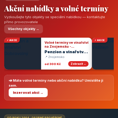
Akční nabídky a volné termíny
Vyzkoušejte tyto objekty se speciální nabídkou — kontaktujte
přímo provozovatele
Všechny objekty →
⚡ AKCE
⚡ AKCE
Volné termíny ve vinařství
na Znojemsku -
degustace vín
Penzion a vinařství
Dobrovolný
📍 Znojemsko
od 300 Kč
Zobrazit →
📣 Máte volné termíny nebo akční nabídku? Umístěte ji
sem.
Inzerovat akci →
OD ROKU 2004 · OSOBNĚ PROVĚŘENÉ