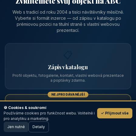
Zviditelněte svůj objekt na ABC
Web s tradicí od roku 2004 a tisíci návštěvníky měsíčně.
Vyberte si formát inzerce — od zápisu v katalogu po
prémiovou pozici na titulní straně s vlastní webovou
prezentací.
📋
Zápis v katalogu
Profil objektu, fotogalerie, kontakt, vlastní webová prezentace
a poptávky zdarma.
NEJPRODÁVANĚJŠÍ
⭐
🍪 Cookies & soukromí
Používáme cookies pro funkčnost webu. Volitelně i
✓ Přijmout vše
💬
Prémiový partner
pro analytiku a marketing.
Jen nutné
TOP pozice na titulce, přednost ve výpisech, zlatý odznak a
Detaily
🖥️ Desktop verze
Design
banner.