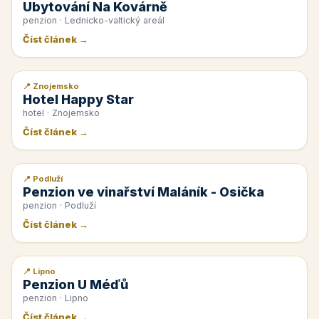
Ubytování Na Kovárně
penzion · Lednicko-valtický areál
Číst článek →
📍 Znojemsko
📰 PR článek
Hotel Happy Star
hotel · Znojemsko
Číst článek →
📍 Podluží
📰 PR článek
Penzion ve vinařství Maláník - Osička
penzion · Podluží
Číst článek →
📍 Lipno
📰 PR článek
Penzion U Méďů
penzion · Lipno
Číst článek →