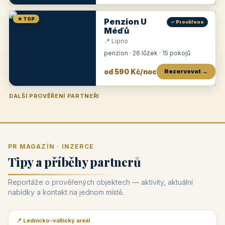
★ TOP
Penzion U
✓ Prověřeno
Méďů
📍 Lipno
penzion · 26 lůžek · 15 pokojů
od 590 Kč/noc
Rezervovat →
DALŠÍ PROVĚŘENÍ PARTNEŘI
Penzion U Zámku
Pension Faber
Penzion a vinařství Dobrovolný
Penzion a restaurace Maštal
Krčma Šatlava
Hotel Rozvoj
Penzion Zvoneček
Penzion Selský dvůr
Penzion Thallerův dům
Hotel Lípa
★
od 500 Kč
★
od 845 Kč
★
od 300 Kč
★
od 360 Kč
★
🍽️
★
od 400 Kč
★
od 550 Kč
★
od 530 Kč
★
od 1 190 Kč
★
od 450 Kč
PR MAGAZÍN · INZERCE
Tipy a příběhy partnerů
Reportáže o prověřených objektech — aktivity, aktuální
nabídky a kontakt na jednom místě.
📍 Lednicko-valtický areál
📰 PR článek