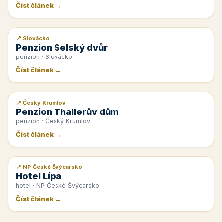
Číst článek →
📍 Slovácko
📰 PR článek
Penzion Selský dvůr
penzion · Slovácko
Číst článek →
📍 Český Krumlov
📰 PR článek
Penzion Thallerův dům
penzion · Český Krumlov
Číst článek →
📍 NP České Švýcarsko
📰 PR článek
Hotel Lípa
hotel · NP České Švýcarsko
Číst článek →