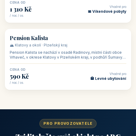
CENA OD
Vhodné pro
1 310 Kč
📅 Víkendové pobyty
/ noc / os.
👥 40
🏡 penzion
Pension Kalista
🏔️ Klatovy a okolí · Plzeňský kraj
Pension Kalista se nachází v osadě Radinovy, místní části obce
Vrhaveč, v okrese Klatovy v Plzeňském kraji, v podhůří Šumavy
— do města Klat
CENA OD
Vhodné pro
590 Kč
🏨 Levné ubytování
/ noc / os.
PRO PROVOZOVATELE