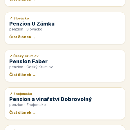
📍 Slovácko
📰 PR článek
Penzion U Zámku
penzion · Slovácko
Číst článek →
📍 Český Krumlov
📰 PR článek
Pension Faber
penzion · Český Krumlov
Číst článek →
📍 Znojemsko
📰 PR článek
Penzion a vinařství Dobrovolný
penzion · Znojemsko
Číst článek →