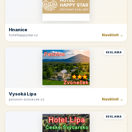
Hnanice
Navštívit →
hotelhappystar.cz
REKLAMA
Vysoká Lípa
Navštívit →
penzion-zvonecek.cz
REKLAMA