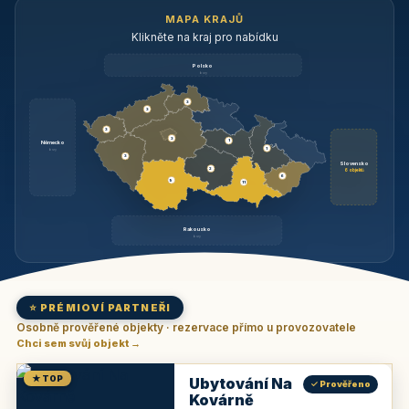
MAPA KRAJŮ
Klikněte na kraj pro nabídku
Polsko
brzy
3
3
3
3
1
Německo
1
brzy
3
Slovensko
2
6 objektů
6
9
11
Rakousko
brzy
⭐ PRÉMIOVÍ PARTNEŘI
Osobně prověřené objekty · rezervace přímo u provozovatele
Chci sem svůj objekt →
★ TOP
Ubytování Na
✓ Prověřeno
Kovárně