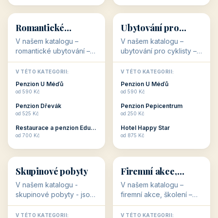
💕
🚴
32 objektů
32 objektů
Romantické
Ubytování pro
ubytování
cyklisty
V našem katalogu –
V našem katalogu –
romantické ubytování –
ubytování pro cyklisty –
jsou pro Vás připraveny
jsou pro Vás připraveny
objekty, které svojí
objekty, které jsou na
V TÉTO KATEGORII:
V TÉTO KATEGORII:
stavbou, polohou anebo
milovníky cykloturistiky
Penzion U Méďů
Penzion U Méďů
zaměřením nabízí
připraveny. Většinou mají
od 590 Kč
od 590 Kč
romantické pobyty.
přímo kolárny a...
Penzion Dřevák
Penzion Pepicentrum
Romantické ...
od 525 Kč
od 250 Kč
Restaurace a penzion Eduard
Hotel Happy Star
👥
💼
od 700 Kč
od 875 Kč
👥
💼
32 objektů
31 objektů
Skupinové pobyty
Firemní akce,
školení
V našem katalogu -
V našem katalogu –
skupinové pobyty - jsou
firemní akce, školení –
pro Vás připraveny
jsou pro Vás připraveny
objekty, které nabízí
objekty, které mají
V TÉTO KATEGORII:
V TÉTO KATEGORII: