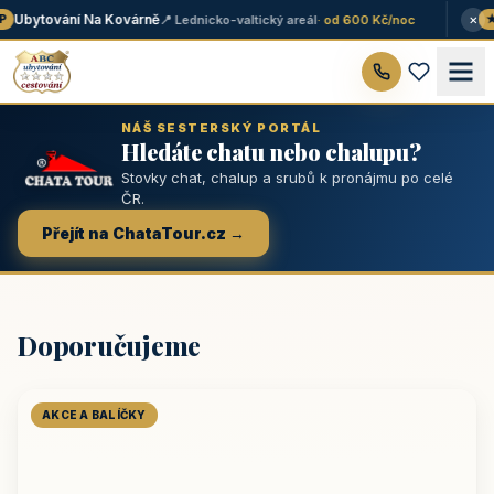
×
Ubytování Na Kovárně
📍 Lednicko-valtický areál
· od 600 Kč/noc
★ 
NÁŠ SESTERSKÝ PORTÁL
Hledáte chatu nebo chalupu?
Stovky chat, chalup a srubů k pronájmu po celé
ČR.
Přejít na ChataTour.cz →
Doporučujeme
AKCE A BALÍČKY