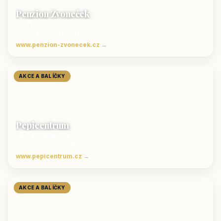
Penzion Zvoneček
Jetřichovice
ubytování České Švýcarsko
www.penzion-zvonecek.cz →
AKCE A BALÍČKY
Pepicentrum
Velké Karlovice
Ubytování v Beskydech
www.pepicentrum.cz →
AKCE A BALÍČKY