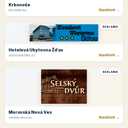
Krkonoše
Navštívit →
kinchata.eu
REKLAMA
Hotelová Ubytovna Žďas
Navštívit →
ubytovnazdas.cz
REKLAMA
Moravská Nová Ves
Navštívit →
selsky-dvur.eu