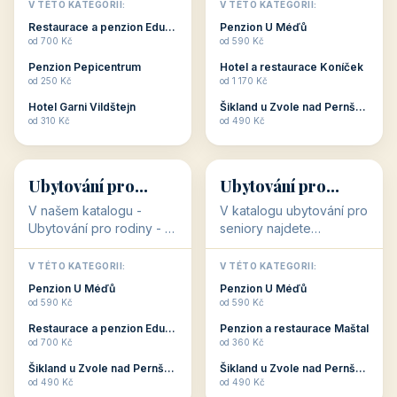
objekty, které s aktivní
objekty, které nabízí
V TÉTO KATEGORII:
V TÉTO KATEGORII:
dovolenou přímo
cenově dostupné
Restaurace a penzion Eduard
Penzion U Méďů
souvisejí. Aktivní
ubytování v ČR. Budete
od 700 Kč
od 590 Kč
dovolená nebo aktivní
překvapeni, že i v nižší
Penzion Pepicentrum
Hotel a restaurace Koníček
odpočinek jso...
c...
od 250 Kč
od 1 170 Kč
Hotel Garni Vildštejn
Šikland u Zvole nad Pernštejnem
👨‍👩‍👧‍👦
🧓
od 310 Kč
od 490 Kč
👨‍👩‍👧‍👦
🧓
34 objektů
33 objektů
Ubytování pro
Ubytování pro
rodiny
seniory
V našem katalogu -
V katalogu ubytování pro
Ubytování pro rodiny -
seniory najdete
jsou pro Vás připraveny
penziony a hotely, které
objekty, které svojí
jsou přizpůsobeny pro
V TÉTO KATEGORII:
V TÉTO KATEGORII:
polohou či vybaveností,
ubytování klientů vyššího
Penzion U Méďů
Penzion U Méďů
nabízí klidné ubytování
věku. Některé z nich
od 590 Kč
od 590 Kč
pro rodiny. Penziony,...
nabízí speciální balíč...
Restaurace a penzion Eduard
Penzion a restaurace Maštal
od 700 Kč
od 360 Kč
Šikland u Zvole nad Pernštejnem
Šikland u Zvole nad Pernštejnem
💕
🚴
od 490 Kč
od 490 Kč