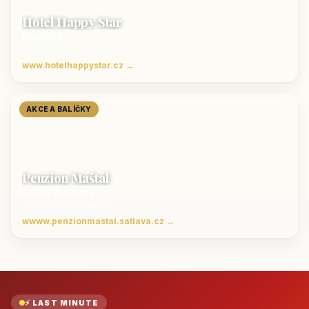
Hotel Happy Star
Hnanice
Luxusní ubytování jižní Morava
www.hotelhappystar.cz →
AKCE A BALÍČKY
Penzion Maštal
Český Krumlov
Penzion a restaurace
wwww.penzionmastal.satlava.cz →
⚡ LAST MINUTE